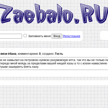
Запомнить меня
Вход
Регистрация
 связи ёбана
, комментариев:
0
, создано:
Гость
лыжи не намылил на петровско-хуевско разумовскую епта. так что вы не тольк
передо мной млядь за пределами вашей нищей хазы а то с ксюхи намаслиню в
ушки зашкурить блять наху.