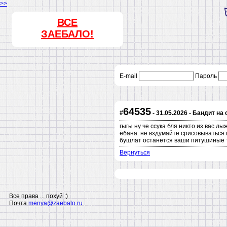
>>
ВСЕ
ЗАЕБАЛО!
E-mail
Пароль
64535
#
- 31.05.2026 - Бандит на
гыгы ну че ссука бля никто из вас 
ёбана. не вздумайте срисовываться 
бушлат останется ваши питушиные т
Вернуться
Все права ... похуй :)
Почта
menya@zaebalo.ru