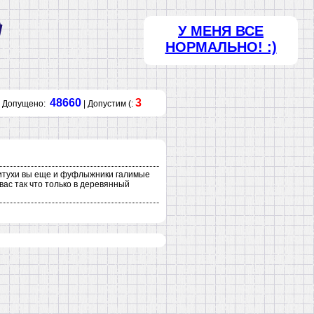
У МЕНЯ ВСЕ
НОРМАЛЬНО! :)
48660
3
Допущено:
| Допустим (:
о питухи вы еще и фуфлыжники галимые
ас так что только в деревянный