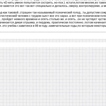
ть чО нить умное попытается сострить..но-пох.). кстати,потом многие,из таких
е кажется это вот так вот специально и делалось..сверху..контролируемо..а м
д-как таковой..страшен так называемый психический голод...ты,допустим сож
тистический человек с трудом сьест все это зараз..а вот при психическом гол
..пройдет немного времени-и опять столько же..и опять...он не чуствует чуств
начинается дикая отрыжка..и пердежь. практически постоянно..потом начинает
ми..это учебка г.завитинск в 98 м году..замечательные годы,по которым некото