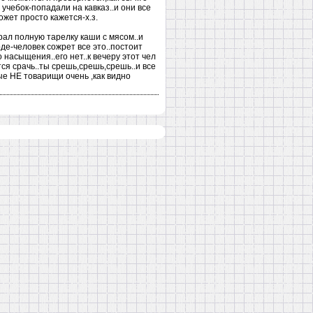
 учебок-попадали на кавказ..и они все
ожет просто кажется-х.з.
рал полную тарелку каши с мясом..и
оде-человек сожрет все это..постоит
о насыщения..его нет..к вечеру этот чел
ся срачь..ты срешь,срешь,срешь..и все
рые НЕ товарищи очень ,как видно