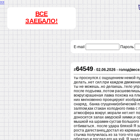
>>
ВСЕ
ЗАЕБАЛО!
E-mail
Пароль
64549
#
- 02.06.2026 - голод(ве
ты проснулся.с ощущением немой пуст
делать..нет сил.при каждом движени
ты не можешь..но делаешь..тело упр
после подъема..потом расшевелишься
вокруг.крашеная лавка похожа на пл
них мнгновенно проецируют изображ
снаряд.. банка сгущенки(ебический п
залпом,как стакан холодного пива с 
атмосфера вокруг..морали нет.нет по
доносится запах амурской химки,и ор
мышкой на шрамик-сустав большого п
отбиваться.. после удара бляхой Я 
роста дагестанец,достал из кармана
стычка получилась из за того-что оди
обратно,и послал его на хуй..Я знал