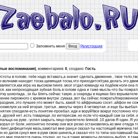
Запомнить меня
Вход
Регистрация
селые воспоминания)
, комментариев:
0
, создано:
Гость
оты в голове..тебе надо вставать,а значит сделать движение...твое тело,тво
и волнами находит тоска.щемящая тоска,что приходится!сука делать это движе
авляется,как игра на высоком пинге..мозг отдал команду на подбем ноги-она 
..как непроходящая зубная боль в голове одна и таже мысль-что бы пожрать
итку шоколада...эх бы блять сейчас такую..а снаряды в ящиках без взрывател
ение пирожного с кремом внутри..сукааа..вот бы сейчас пожрать!!пироженно
раздник..это лучшее,что может быть..какой то айфрнишко сосет..айфон не сож
похмелуги.за ней вторая..третья...минуты через 4-четвертая..и еще бы вьебал
нятия спиздили-есть понятие-проебал..иди и воруй!!все вокруг постоянно что 
..друзей нет..есть товарищи..по интересам..но если что-каждый сам за себя.
альца на руке..-успел закрыть лицо-прилетело бляхой..10 дагов-Я один..Я ус
заорал от боли..непонятно почему они все резко остановились.ко мне откуда
 бинт,дефецитную мазь,замотал мне рану,и сказал-ты настоящий мужчина.тебя 
н из дагов сунул мне в руки свою шинель,и сказал что то типа-эээ-павешай быс
,что мне придется очень трудно..но ты в такие моменты-делаешь выбор..в так