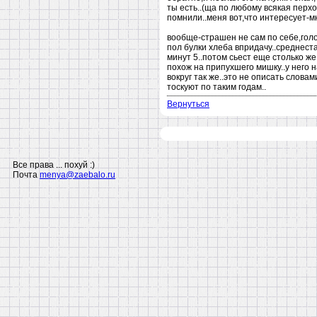
ты есть..(ща по любому всякая перхо
помнили..меня вот,что интересует-мн
вообще-страшен не сам по себе,голо
пол булки хлеба впридачу..среднеста
минут 5..потом сьест еще столько же.
похож на припухшего мишку..у него 
вокруг так же..это не описать слова
тоскуют по таким годам..
Вернуться
Все права ... похуй :)
Почта
menya@zaebalo.ru