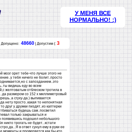
У МЕНЯ ВСЕ
НОРМАЛЬНО! :)
48660
3
Допущено:
| Допустим (:
й мозг орет тебе-что лучше этого не
ние..у тебя ничего не болит..просто
поднимается,но с запозданием..это
..ты видишь еду во всем
ей,с желтоватым отблеском тротила в
е..да размером со 152 х миллиметровый
решь..а сгуху-да.) выпивается
-да нету просто..какая то непонятная
то друг у дружки пиздят..из каптерки
.отбиваться будешь сам..посветил
певал только закрываться и
 то появившись подошел небольшого
никто трогать не будет...кстати
тро,да...Я в ответ сунул ему в руки ее
ие моменты и проверяется,как бы-кто