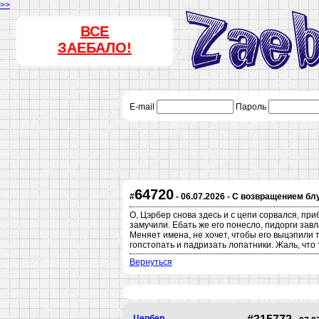
>>
ВСЕ
ЗАЕБАЛО!
E-mail
Пароль
64720
#
- 06.07.2026 - С возвращением бл
О, Цэрбер снова здесь и с цепи сорвался, при
замучили. Ебать же его понесло, пидорги за
Меняет имена, не хочет, чтобы его выцэпили 
гопстопать и падризать лопатники. Жаль, что 
Вернуться
Цербер