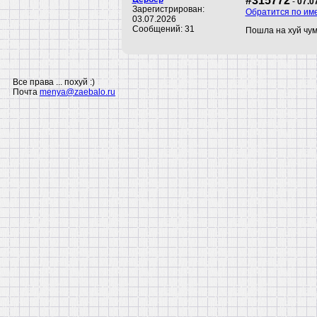
#315772
-
07.0
Зарегистрирован:
Обратится по им
03.07.2026
Сообщений: 31
Пошла на хуй чум
Все права ... похуй :)
Почта
menya@zaebalo.ru