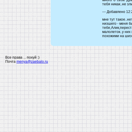
много о себе дум
тебя никак..не зли
--- Добавлено 12:29 
мне тут такое..не
низшего - меня б
тебе,Алик,перест
малолеток..у них 
похожими на шиз
Все права ... похуй :)
Почта
menya@zaebalo.ru