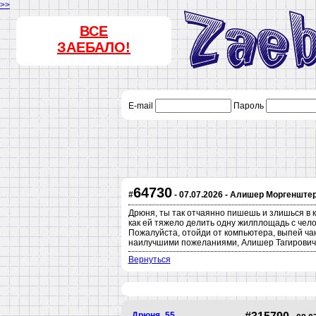
>>
ВСЕ
ЗАЕБАЛО!
E-mail
Пароль
64730
#
- 07.07.2026 - Алишер Моргенштерн
Дрюня, ты так отчаянно пишешь и злишься в 
как ей тяжело делить одну жилплощадь с чело
Пожалуйста, отойди от компьютера, выпей чаю
наилучшими пожеланиями, Алишер Тагирови
Вернуться
Дрюня_55