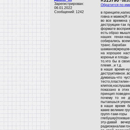
#315790
-
08.0
Зарегистрирован:
Обратится по им
06.01.2022
Сообщений: 1242
в принципе,напиа
говна и мамок(Я з
во все времена 
деструкции-так п
формате восприят
есть образ мышле
наших генах-на
собирались всем
транс..бараба
шаманов(жрецов-
на хорошее нас
коренья и плоды 
то,что бы в сво
племя...и т.д.
в наше время-ну 
деструктивное..
думаешь-что чус
тесто,пластилин-
клипов,наслушав
показано в этих
принцип поведени
почему то не д
пытаешься упрекн
в наше время бы
какие великие гру
групп-таки-го
глебушку(поевшег
эту-давай вече
радиоканалам гон