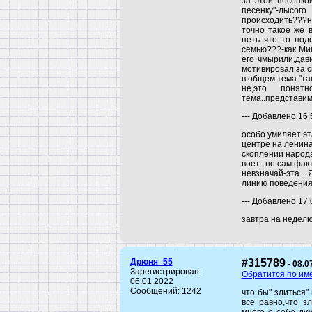
за этой песенкой
песенку"-лысог
происходить???
точно такое же 
петь что то под
семью???-как Ми
его чмырили,дави
мотивировал за с
в общем тема "так
не,это понят
тема..представим
--- Добавлено 16:59 
особо умиляет эт
центре на ленина
скоплении народа.
воет...но сам фак
невзначай-эта ...
линию поведения.
--- Добавлено 17:05 
завтра на неделю в
Дрюня_55
#315789
-
08.0
Зарегистрирован:
Обратится по им
06.01.2022
Сообщений: 1242
что бы" злиться" 
все равно,что з