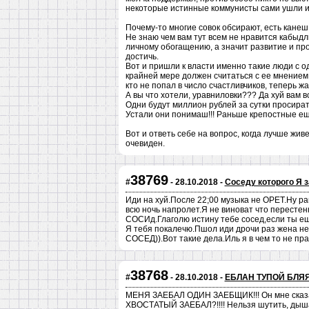
некоторые истинные коммунисты сами ушли из
Почему-то многие совок обсирают, есть канеш
Не знаю чем вам тут всем не нравится кабыдли
личному обогащению, а значит развитие и про
достичь.
Вот и пришли к власти именно такие люди с 
крайней мере должен считаться с ее мнением
кто не попал в число счастливчиков, теперь ж
А вы что хотели, уравниловки??? Да хуй вам в
Одни будут миллион рублей за сутки просират
Устали они понимаш!!! Раньше крепостные еще
Вот и ответь себе на вопрос, когда лучше живет
очевиден.
38769
#
- 28.10.2018 -
Соседу которого Я 
Иди на хуй.После 22;00 музыка не ОРЕТ.Ну р
всю ночь напролет.Я не виноват что перестен
СОСИд.Глаголю истину тебе сосед,если ты еще
Я тебя покалечю.Пшол иди дрочи раз жена не 
СОСЕД)).Вот такие дела.Иль я в чем то не пр
38768
#
- 28.10.2018 -
ЕБЛАН ТУПОЙ БЛЯЯ
МЕНЯ ЗАЕБАЛ ОДИН ЗАЕБЩИК!!! Он мне сказ
ХВОСТАТЫЙ ЗАЕБАЛ?!!!! Нельзя шутить, дыш