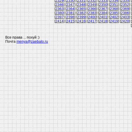
[
2329
] [
2330
] [
2331
] [
2332
] [
2333
] [
2334
] [
2335
] [
[
2346
] [
2347
] [
2348
] [
2349
] [
2350
] [
2351
] [
2352
] [
[
2363
] [
2364
] [
2365
] [
2366
] [
2367
] [
2368
] [
2369
] [
[
2380
] [
2381
] [
2382
] [
2383
] [
2384
] [
2385
] [
2386
] [
[
2397
] [
2398
] [
2399
] [
2400
] [
2401
] [
2402
] [
2403
] [
[
2414
] [
2415
] [
2416
] [
2417
] [
2418
] [
2419
] [
2420
] [
[
Все права ... похуй :)
Почта
menya@zaebalo.ru