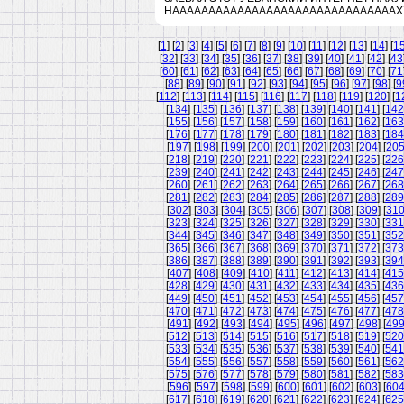
НАААААААААААААААААААААААААААААААХ
[
1
] [
2
] [
3
] [
4
] [
5
] [
6
] [
7
] [
8
] [
9
] [
10
] [
11
] [
12
] [
13
] [
14
] [
1
[
32
] [
33
] [
34
] [
35
] [
36
] [
37
] [
38
] [
39
] [
40
] [
41
] [
42
] [
43
[
60
] [
61
] [
62
] [
63
] [
64
] [
65
] [
66
] [
67
] [
68
] [
69
] [
70
] [
71
[
88
] [
89
] [
90
] [
91
] [
92
] [
93
] [
94
] [
95
] [
96
] [
97
] [
98
] [
9
[
112
] [
113
] [
114
] [
115
] [
116
] [
117
] [
118
] [
119
] [
120
] [
1
[
134
] [
135
] [
136
] [
137
] [
138
] [
139
] [
140
] [
141
] [
142
[
155
] [
156
] [
157
] [
158
] [
159
] [
160
] [
161
] [
162
] [
163
[
176
] [
177
] [
178
] [
179
] [
180
] [
181
] [
182
] [
183
] [
184
[
197
] [
198
] [
199
] [
200
] [
201
] [
202
] [
203
] [
204
] [
20
[
218
] [
219
] [
220
] [
221
] [
222
] [
223
] [
224
] [
225
] [
226
[
239
] [
240
] [
241
] [
242
] [
243
] [
244
] [
245
] [
246
] [
247
[
260
] [
261
] [
262
] [
263
] [
264
] [
265
] [
266
] [
267
] [
268
[
281
] [
282
] [
283
] [
284
] [
285
] [
286
] [
287
] [
288
] [
289
[
302
] [
303
] [
304
] [
305
] [
306
] [
307
] [
308
] [
309
] [
31
[
323
] [
324
] [
325
] [
326
] [
327
] [
328
] [
329
] [
330
] [
331
[
344
] [
345
] [
346
] [
347
] [
348
] [
349
] [
350
] [
351
] [
352
[
365
] [
366
] [
367
] [
368
] [
369
] [
370
] [
371
] [
372
] [
373
[
386
] [
387
] [
388
] [
389
] [
390
] [
391
] [
392
] [
393
] [
394
[
407
] [
408
] [
409
] [
410
] [
411
] [
412
] [
413
] [
414
] [
415
[
428
] [
429
] [
430
] [
431
] [
432
] [
433
] [
434
] [
435
] [
436
[
449
] [
450
] [
451
] [
452
] [
453
] [
454
] [
455
] [
456
] [
457
[
470
] [
471
] [
472
] [
473
] [
474
] [
475
] [
476
] [
477
] [
478
[
491
] [
492
] [
493
] [
494
] [
495
] [
496
] [
497
] [
498
] [
49
[
512
] [
513
] [
514
] [
515
] [
516
] [
517
] [
518
] [
519
] [
520
[
533
] [
534
] [
535
] [
536
] [
537
] [
538
] [
539
] [
540
] [
541
[
554
] [
555
] [
556
] [
557
] [
558
] [
559
] [
560
] [
561
] [
562
[
575
] [
576
] [
577
] [
578
] [
579
] [
580
] [
581
] [
582
] [
583
[
596
] [
597
] [
598
] [
599
] [
600
] [
601
] [
602
] [
603
] [
60
[
617
] [
618
] [
619
] [
620
] [
621
] [
622
] [
623
] [
624
] [
625