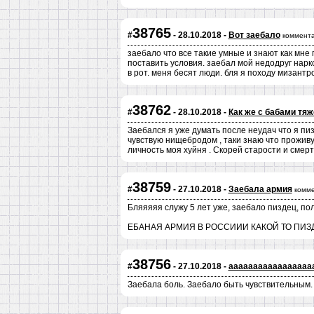
38765
#
- 28.10.2018 -
Вот заебало
коммента
заебало что все такие умные и знают как мне
поставить условия. заебал мой недодруг нарк
в рот. меня бесят люди. бля я походу мизантр
38762
#
- 28.10.2018 -
Как же с бабами тя
Заебался я уже думать после неудач что я пиз
чувствую нищебродом , таки знаю что проживу 
личность моя хуйня . Скорей старости и смерт
38759
#
- 27.10.2018 -
Заебала армия
комме
Бляяяяя служу 5 лет уже, заебало пиздец, по
ЕБАНАЯ АРМИЯ В РОССИИИ КАКОЙ ТО ПИЗ
38756
#
- 27.10.2018 -
ааааааааааааааааа
Заебала боль. Заебало быть чувствительным.