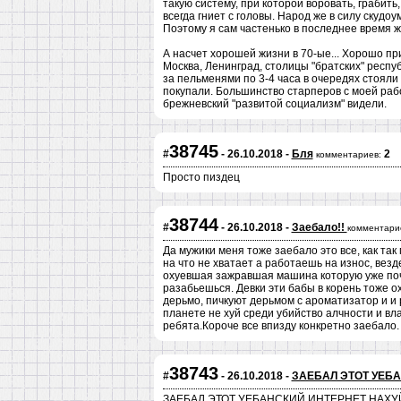
такую систему, при которой воровать, грабить
всегда гниет с головы. Народ же в силу скудо
Поэтому я сам частенько в последнее время ж
А насчет хорошей жизни в 70-ые... Хорошо пр
Москва, Ленинград, столицы "братских" респу
за пельменями по 3-4 часа в очередях стояли
покупали. Большинство старперов с моей работ
брежневский "развитой социализм" видели.
38745
#
- 26.10.2018 -
Бля
2
комментариев:
Просто пиздец
38744
#
- 26.10.2018 -
Заебало!!
комментари
Да мужики меня тоже заебало это все, как так
на что не хватает а работаешь на износ, вез
охуевшая зажравшая машина которую уже поч
разабьешься. Девки эти бабы в корень тоже о
дерьмо, пичкуют дерьмом с ароматизатор и и 
планете не хуй среди убийство алчности и вл
ребята.Короче все впизду конкретно заебало.
38743
#
- 26.10.2018 -
ЗАЕБАЛ ЭТОТ УЕБ
ЗАЕБАЛ ЭТОТ УЕБАНСКИЙ ИНТЕРНЕТ НАХУЙ!