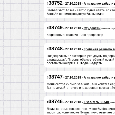
38752
#
- 27.10.2018 -
А название забыли 
Заебал этот Ad.me - сайт о хуйне блять! со 
блять! и просмотров дохуя блять пидар
38749
#
- 27.10.2018 -
Студентам
комментар
Кофе попил, спасибо. Ваш профессор.
38748
#
- 27.10.2018 -
Гребаная реклама з
Пиздец блять 27 октября и уже дауны по дер
а падаркахъ". Пидоры ебаные, ебаный новый г
поставить нахер!!!!!111!1одиннадцать
38747
#
- 27.10.2018 -
А название забыли 
Меня сестра сильно заебала , а ш хочется её у
Вы не думайте то что она хорошая сестра . Э
38746
#
- 27.10.2018 -
К заебу № 38740.
ком
Люди, которые говорят, что лучше бы фашисты
творится. Конечно, не Путин лично отвечает 