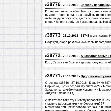
38776
#
- 28.10.2018 -
Заебали параноики
Кореш параноик заебал. Боится слово написать 
ним постоянно следят. Да нахуй ты говорю ком
любишь дури покурить, дак таких там пол Росс
слово? Да они заебутся бак заправлять. Нахуй
38773
#
- 28.10.2018 -
38748
0
комментариев:
Подожди, скоро реклама кока колы новогодняя
38772
#
- 28.10.2018 -
А название забыли 
Коц , Сати я вам бояться дам лапочку козлы 
38771
#
- 28.10.2018 -
Продолжаю охуевать
Ответ на #38746 - 27.10.2018 - К заебу № 3874
Серьезно, Путин создал эту систему??? Може
Захарченко, футболистам Кокорину и Мамаев
Диджея Смэша и т.д.
А может все таки эту систему воровства и бе
ставшие демократами и либерастами???
Может это при них воровали безбожно и никог
молча поддержал, против особо никто не выс