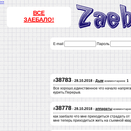
>>
ВСЕ
ЗАЕБАЛО!
E-mail
Пароль
38783
#
- 28.10.2018 -
Дым
1
комментариев:
Все хорошо,единственное что начало напрягат
курить.Перерыв.
38778
#
- 28.10.2018 -
аппараты
комментари
как заебало что мне приходиться страдать от 
мне теперь приходиться жить на съемной к