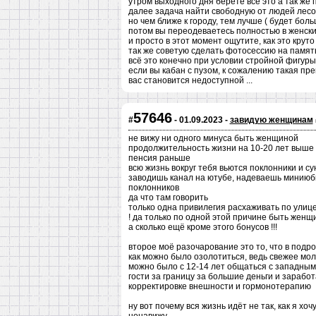
утром выходного дня берёте всё это а так же
далее задача найти свободную от людей лесо
но чем ближе к городу, тем лучше ( будет бол
потом вы переодеваетесь полностью в женск
и просто в этот момент ощутите, как это круто
так же советую сделать фотосессию на памят
всё это конечно при условии стройной фигуры
если вы кабан с пузом, к сожалению такая п
вас становится недоступной ...
57646
#
- 01.09.2023 -
завидую женщинам
не вижу ни одного минуса быть женщиной
продолжительность жизни на 10-20 лет выше
пенсия раньше
всю жизнь вокруг тебя вьются поклонники и су
заводишь канал на ютубе, надеваешь миниюбк
поклонников
да что там говорить
только одна привилегия расхаживать по улиц
! да только по одной этой причине быть женщ
а сколько ещё кроме этого бонусов !!!
второе моё разочарование это то, что в подр
как можно было озолотиться, ведь свежее мол
можно было с 12-14 лет общаться с западным
гости за границу за большие деньги и заработ
корректировке внешности и гормонотерапию
ну вот почему вся жизнь идёт не так, как я