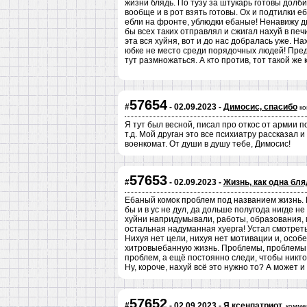
жизни блядь. По тузу за штукарь готовы долб
вообще и в рот взять готовы. Ох и подтилки еб
ебли на фронте, ублюдки ебаные! Ненавижу ды
бы всех таких отправлял и сжигал нахуй в пе
эта вся хуйня, вот и до нас добралась уже. На
юбке не место среди порядочных людей! Предл
тут размножаться. А кто против, тот такой же 
57654
#
- 02.09.2023 -
Димосис, спасибо
ко
Я тут был весной, писал про откос от армии 
т.д. Мой друган это все психиатру рассказал 
военкомат. От души в душу тебе, Димосис!
57653
#
- 02.09.2023 -
Жизнь, как одна бл
Ебаный комок проблем под названием жизнь. 
бы и в ус не дул, да дольше полугода нигде н
хуйни напридумывали, работы, образования, м
остальная надуманная хуерга! Устал смотреть 
Нихуя нет цели, нихуя нет мотивации и, особе
хитровыебанную жизнь. Проблемы, проблемы,
проблем, а ещё постоянно следи, чтобы никто
Ну, короче, нахуй всё это нужно то? А может и
57652
#
- 02.09.2023 -
Я ксенпатриот.
комме