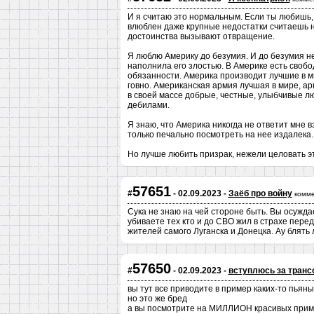
И я считаю это нормальным. Если ты любишь, 
влюблен даже крупные недостатки считаешь
достоинства вызывают отвращение.
Я люблю Америку до безумия. И до безумия не
наполнила его злостью. В Америке есть свобод
обязанности. Америка производит лучшие в м
говно. Американская армия лучшая в мире, а
в своей массе добрые, честные, улыбчивые л
дебилами.
Я знаю, что Америка никогда не ответит мне в
только печально посмотреть на нее издалека.
Но лучше любить призрак, нежели целовать 
57651
#
- 02.09.2023 -
Заёб про войну
комме
Сука не знаю на чей стороне быть. Вы осужда
убиваете тех кто и до СВО жил в страхе перед
жителей самого Луганска и Донецка. Ау блять 
57650
#
- 02.09.2023 -
вступлюсь за транс
вы тут все приводите в пример каких-то пьяны
но это же бред
а вы посмотрите на МИЛЛИОН красивых прим