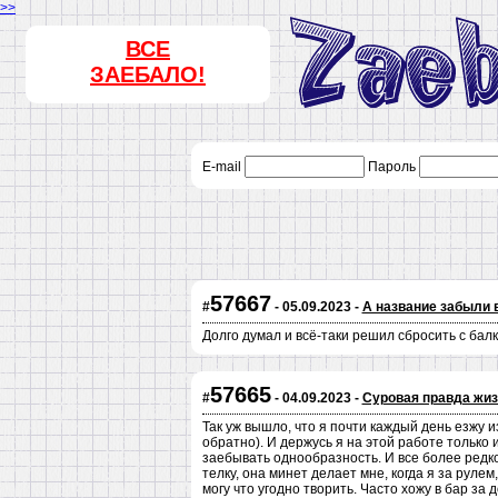
>>
ВСЕ
ЗАЕБАЛО!
E-mail
Пароль
57667
#
- 05.09.2023 -
А название забыли 
Долго думал и всё-таки решил сбросить с бал
57665
#
- 04.09.2023 -
Суровая правда жиз
Так уж вышло, что я почти каждый день езжу из
обратно). И держусь я на этой работе только
заебывать однообразность. И все более редко
телку, она минет делает мне, когда я за руле
могу что угодно творить. Часто хожу в бар за 