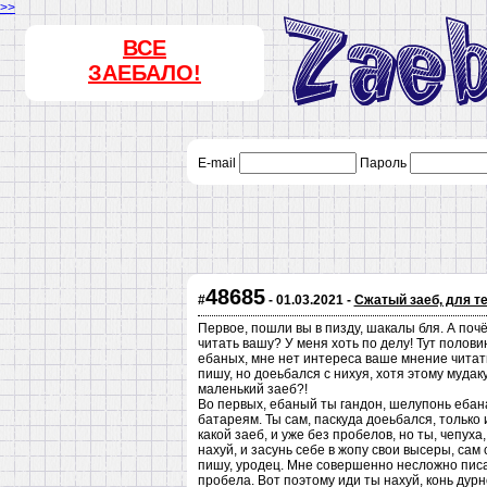
>>
ВСЕ
ЗАЕБАЛО!
E-mail
Пароль
48685
#
- 01.03.2021 -
Сжатый заеб, для те
Первое, пошли вы в пизду, шакалы бля. А по
читать вашу? У меня хоть по делу! Тут полови
ебаных, мне нет интереса ваше мнение читать
пишу, но доеьбался с нихуя, хотя этому мудак
маленький заеб?!
Во первых, ебаный ты гандон, шелупонь ебана
батареям. Ты сам, паскуда доеьбался, только и
какой заеб, и уже без пробелов, но ты, чепуха
нахуй, и засунь себе в жопу свои высеры, сам 
пишу, уродец. Мне совершенно несложно писат
пробела. Вот поэтому иди ты нахуй, конь дурн