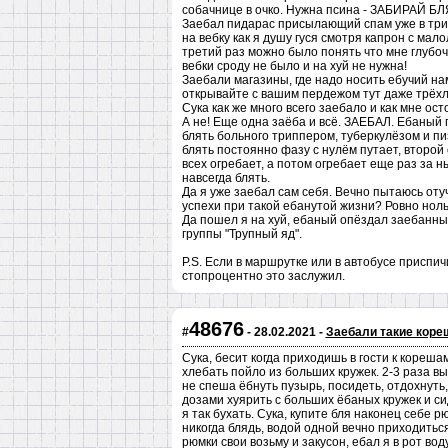
собачнице в очко. Нужна псина - ЗАБИРАЙ Б
Заебал пидарас присылающий спам уже в трин
на вебку как я душу гуся смотря капрон с ма
третий раз можно было понять что мне глубоч
вебки сроду не было и на хуй не нужна!
Заебали магазины, где надо носить ебучий на
открывайте с вашим пердежом тут даже трёхл
Сука как же много всего заебало и как мне ос
А не! Еще одна заёба и всё. ЗАЕБАЛ. Ебаный
блять больного триппером, туберкулёзом и п
блять постоянно фазу с нулём путает, второй
всех огребает, а потом огребает еще раз за н
навсегда блять.
Да я уже заебал сам себя. Вечно пытаюсь оту
успехи при такой ебанутой жизни? Ровно ноль 
Да пошел я на хуй, ебаный опёздал заебанны
группы "Трупный яд".
P.S. Если в маршрутке или в автобусе приспич
стопроцентно это заслужил.
48676
#
- 28.02.2021 -
Заебали такие коре
Сука, бесит когда приходишь в гости к кореша
хлебать пойло из больших кружек. 2-3 раза вы
не спеша ёбнуть пузырь, посидеть, отдохнуть
дозами хуярить с больших ёбаных кружек и си
я так бухать. Сука, купите бля наконец себе р
никогда блядь, водой одной вечно приходиться
рюмки свои возьму и закусон, ебал я в рот вод