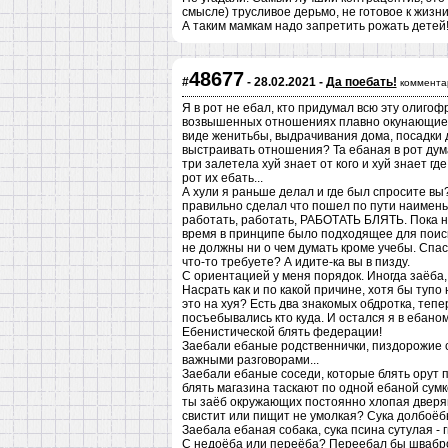
смысле) трусливое дерьмо, не готовое к жизн
А таким мамкам надо запретить рожать детей
48677
#
- 28.02.2021 -
Да поебать!
коммента
Я в рот не ебал, кто придумал всю эту олиго
возвышенных отношениях плавно окунающиеся 
виде женитьбы, выдрачивания дома, посадки д
выстраивать отношения? Та ебаная в рот дума
три залетела хуй знает от кого и хуй знает гд
рот их ебать...
А хули я раньше делал и где был спросите вы?
правильно сделал что пошел по пути наимень
работать, работать, РАБОТАТЬ БЛЯТЬ. Пока н
время в принципе было подходящее для поиско
не должны ни о чем думать кроме учебы. Спа
что-то требуете? А идите-ка вы в пизду.
С ориентацией у меня порядок. Иногда заёба, 
Насрать как и по какой причине, хотя бы тупо
это на хуя? Есть два знакомых обдротка, тепе
посъебывались кто куда. И остался я в ебано
Ебенистической блять федерации!
Заебали ебаные родственнички, пиздорожие 
важными разговорами...
Заебали ебаные соседи, которые блять орут п
блять магазина таскают по одной ебаной сумке
ты заёб окружающих постоянно хлопая дверя
свистит или пищит не умолкая? Сука долбоёб
Заебала ебаная собака, сука псина сутулая - 
С недоёба или переёба? Переебал бы шваброй