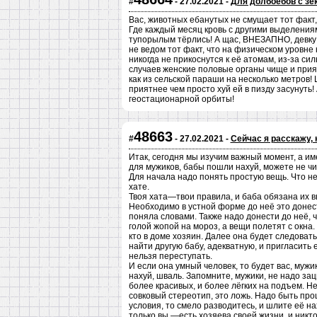
#
- 27.02.2021 -
Для долбоёбов с зе
Вас, животных ебанутых не смущает тот факт,
Где каждый месяц кровь с другими выделения
тупорылым тёрлись! А щас, ВНЕЗАПНО, девку 
не ведом тот факт, что на физическом уровне
никогда не прикоснутся к её атомам, из-за с
случаев женские половые органы чище и прия
как из сельской параши на несколько метров! 
приятнее чем просто хуй ей в пизду засунуть
геостационарной орбиты!
48663
#
- 27.02.2021 -
Сейчас я расскажу, 
Итак, сегодня мы изучим важный момент, а име
для мужиков, бабы пошли нахуй, можете не ч
Для начала надо понять простую вещь. Что не
хате.
Твоя хата—твои правила, и баба обязана их 
Необходимо в устной форме до неё это донес
поняла словами. Также надо донести до неё, 
голой жопой на мороз, а вещи полетят с окна
кто в доме хозяин. Далее она будет следовать
найти другую бабу, адекватную, и пригласить 
нельзя переступать.
И если она умный человек, то будет вас, мужик
нахуй, шваль. Запомните, мужики, не надо зац
более красивых, и более лёгких на подъем. Не
совковый стереотип, это ложь. Надо быть про
условия, то смело разводитесь, и шлите её на
только вы —есть хозяева своей жизни, и никто