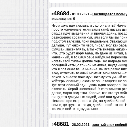
48684
#
- 01.03.2021 -
Посвящается всем у
0
комментариев:
Что я хочу вам сказать, и с кого начать? Нач
просто конченные, если вам в кайф лизать ды
откуда идут выделения, и прочая дрянь, позд
равноценно сосанию хуя, или если бы вы прика
под стол залезли, лохи педальные. Уважающий
дальше. Тут какой то черт, писал, мол как баб
Слушай, васек блять, а ты хоть знаешь какую 
что. Это будет норм баба, мб даже из Китая,
конченный, я то бабу себе найду, не пережива
искать свой типаж долгие годы, но награда мо
соседней хаты, с тонной макияжа, неудачник))
что я рот ебал ваше мнение, вы все равно них
Хочу отметить важный момент. Мои заебы —то
лохов. А знаете почему? Потому что умный че
хейтеры ебаные, накатите за натащек и не заб
Тут, черт ебаный один, движ один обосрал. Та
отвечать. Херой кнопочный. У кого там изо рт
давно, марш под стол. Короче, все кто тут хей
пишу, это для умных людей, чтоб они думали.
Немного про стерлигова. Да, он долбоеб ещё 
семье, це круто, а так да, долбан ещё тот он
телик, и пейте водку дальше.
48681
#
- 28.02.2021 -
жолтый снек небирё