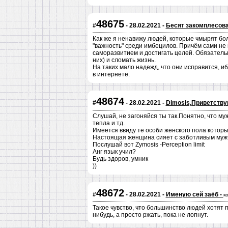
48675
#
- 28.02.2021 -
Бесят закомплесов
Как же я ненавижу людей, которые чмырят бо
"важность" среди имбецилов. Причём сами не 
саморазвитием и достигать целей. Обязательн
них) и сломать жизнь.
На таких мало надежд, что они исправится, иб
в интернете.
48674
#
- 28.02.2021 -
Dimosis,Приветств
Слушай, не загоняйся ты так.Понятно, что м
тепла и тд.
Имеется ввиду те особи женского пола которы
Настоящая женщина сияет с заботливым муж
Послушай вот Zymosis -Perception limit
Анг язык учил?
Будь здоров, умник
))
48672
#
- 28.02.2021 -
Именую сей заёб -
к
Такое чувство, что большинство людей хотят 
нибудь, а просто ржать, пока не лопнут.