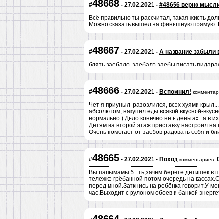
48668
#
- 27.02.2021 -
#48656 верно мысл
Всё правильно ты рассчитал, такая жисть дол
Можно сказать вышел на финишную прямую. Гл
48667
#
- 27.02.2021 -
А название забыли 
блять заебало. заебало заебы писать пидарас
48666
#
- 27.02.2021 -
Вспомнил!
комментар
Чет я приуныл, разозлился, всех хуями крыл...
абсолютом, накупил еды всякой вкусной-вкусно
нормально:) Дело конечно не в деньгах...а в их
Детям на второй этаж приставку настроил на 
Очень помогает от заебов радовать себя и бли
48665
#
- 27.02.2021 -
Поход
комментариев:
Вы папымамы б...ть,зачем берёте детишек в 
тележке грёбанной потом очередь на кассах.
перед мной.Заткнись на ребёнка говорит.У мен
час.Выходит с рулоном обоев и банкой энергет
48664