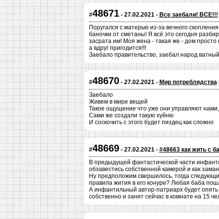
48671
#
- 27.02.2021 -
Все заебали! ВСЕ!!!
Поругался с матерью из-за вечного скопления
баночки от сметаны! Я всё это сегодня разбир
засрата им! Моя жена - такая же - дом просто
а вдруг пригодится!!!
Заебало правительство, заебал народ ватный 
48670
#
- 27.02.2021 -
Мир потреблядства
Заебало
Живем в мире вещей
Такое ощущение что уже они управляют нами,
Сами же создали такую хуйню
И соскочить с этого будет пиздец как сложно
48669
#
- 27.02.2021 -
#48663 как жить с ба
В предыдущей фантастической части инфанти
обзавестись собственной камерой и как замани
Ну предположим свершилось, тогда следующий
правила жития в его конуре? Любая баба пошлё
А инфантильный автор-патриарх будет опять 
собственно и занят сейчас в комнате на 15 чел