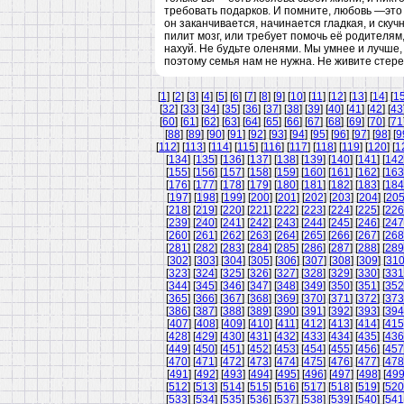
требовать подарков. И помните, любовь —это 
он заканчивается, начинается гладкая, и скуч
пилит мозг, или требует помочь её родителям,
нахуй. Не будьте оленями. Мы умнее и лучше,
поэтому семья нам не нужна. Не живите стер
[
1
] [
2
] [
3
] [
4
] [
5
] [
6
] [
7
] [
8
] [
9
] [
10
] [
11
] [
12
] [
13
] [
14
] [
1
[
32
] [
33
] [
34
] [
35
] [
36
] [
37
] [
38
] [
39
] [
40
] [
41
] [
42
] [
43
[
60
] [
61
] [
62
] [
63
] [
64
] [
65
] [
66
] [
67
] [
68
] [
69
] [
70
] [
71
[
88
] [
89
] [
90
] [
91
] [
92
] [
93
] [
94
] [
95
] [
96
] [
97
] [
98
] [
9
[
112
] [
113
] [
114
] [
115
] [
116
] [
117
] [
118
] [
119
] [
120
] [
1
[
134
] [
135
] [
136
] [
137
] [
138
] [
139
] [
140
] [
141
] [
142
[
155
] [
156
] [
157
] [
158
] [
159
] [
160
] [
161
] [
162
] [
163
[
176
] [
177
] [
178
] [
179
] [
180
] [
181
] [
182
] [
183
] [
184
[
197
] [
198
] [
199
] [
200
] [
201
] [
202
] [
203
] [
204
] [
20
[
218
] [
219
] [
220
] [
221
] [
222
] [
223
] [
224
] [
225
] [
226
[
239
] [
240
] [
241
] [
242
] [
243
] [
244
] [
245
] [
246
] [
247
[
260
] [
261
] [
262
] [
263
] [
264
] [
265
] [
266
] [
267
] [
268
[
281
] [
282
] [
283
] [
284
] [
285
] [
286
] [
287
] [
288
] [
289
[
302
] [
303
] [
304
] [
305
] [
306
] [
307
] [
308
] [
309
] [
31
[
323
] [
324
] [
325
] [
326
] [
327
] [
328
] [
329
] [
330
] [
331
[
344
] [
345
] [
346
] [
347
] [
348
] [
349
] [
350
] [
351
] [
352
[
365
] [
366
] [
367
] [
368
] [
369
] [
370
] [
371
] [
372
] [
373
[
386
] [
387
] [
388
] [
389
] [
390
] [
391
] [
392
] [
393
] [
394
[
407
] [
408
] [
409
] [
410
] [
411
] [
412
] [
413
] [
414
] [
415
[
428
] [
429
] [
430
] [
431
] [
432
] [
433
] [
434
] [
435
] [
436
[
449
] [
450
] [
451
] [
452
] [
453
] [
454
] [
455
] [
456
] [
457
[
470
] [
471
] [
472
] [
473
] [
474
] [
475
] [
476
] [
477
] [
478
[
491
] [
492
] [
493
] [
494
] [
495
] [
496
] [
497
] [
498
] [
49
[
512
] [
513
] [
514
] [
515
] [
516
] [
517
] [
518
] [
519
] [
520
[
533
] [
534
] [
535
] [
536
] [
537
] [
538
] [
539
] [
540
] [
541