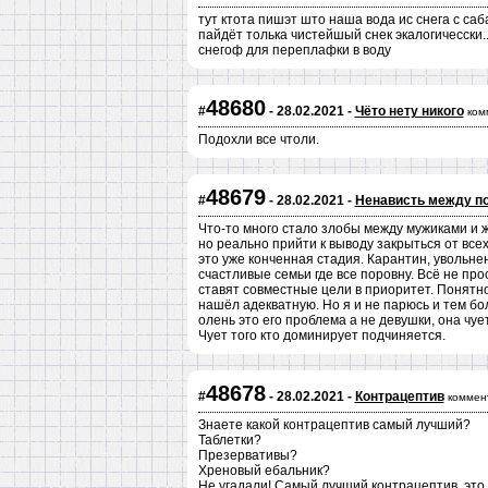
тут ктота пишэт што наша вода ис снега с саб
пайдёт толька чистейшый снек экалогичесски.
снегоф для переплафки в воду
48680
#
- 28.02.2021 -
Чёто нету никого
ком
Подохли все чтоли.
48679
#
- 28.02.2021 -
Ненависть между п
Что-то много стало злобы между мужиками и 
но реально прийти к выводу закрыться от всех
это уже конченная стадия. Карантин, увольнен
счастливые семьи где все поровну. Всё не про
ставят совместные цели в приоритет. Понятно
нашёл адекватную. Но я и не парюсь и тем бо
олень это его проблема а не девушки, она чуе
Чует того кто доминирует подчиняется.
48678
#
- 28.02.2021 -
Контрацептив
коммен
Знаете какой контрацептив самый лучший?
Таблетки?
Презервативы?
Хреновый ебальник?
Не угадали! Самый лучший контрацептив, это