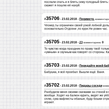
послали спать и я блять сижу голодный блять 
скажет я пошлю её нахуй.
35706
#
- 23.02.2018 -
Периметр.
комментари
Чпокер,ты ограничен своей узкой лобной доль
основательно.Отдохни ,по кури.Не ровен час.
35705
#
- 23.02.2018 -
23
0
комментариев:
То чувство когда праздник по праву твой тольк
«умным» и скучным как говорят со стороны. К
35703
#
- 23.02.2018 -
Передайте моей ба
Бабушка, я всё проебал. Вышли ещё. Ваня.
35702
#
- 23.02.2018 -
Пидары соседи
комм
Разбудили меня своими скачками за стеной в п
вообще. Ходят на балкон курить, видят же уёб
сплю, сука вафлисты ебаные, буду бошки отре
играют.