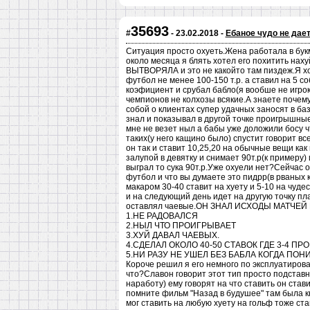
35693
#
- 23.02.2018 -
Ебаное чудо не дает
Ситуация просто охуеть.Жена работала в бук
около месяца я блять хотел его похитить нах
ВЫТВОРЯЛА и это не какойто там пиздеж.Я хо
футбол не менее 100-150 т.р. а ставил на 5 
коэфициент и срубал бабло(я вообше не игро
чемпионов не колхозы всякие.А знаете почему
собой о клиентах супер удачных заносят в базу
знал и показывал в другой точке проигрышные
мне не везет ныл а бабы уже доложили босу что
таких(у него кащино было) спустит говорит вс
он так и ставит 10,25,20 на обычные вещи как
залупой в девятку и снимает 90т.р(к примеру) 
выграл то сука 90т.р.Уже охуели нет?Сейчас 
футбол и что вы думаете это пидрр(в рваных 
макаром 30-40 ставит на хуету и 5-10 на чуд
и на следующий день идет на другую точку пл
оставлял чаевые.ОН ЗНАЛ ИСХОДЫ МАТЧЕЙ 
1.НЕ РАДОВАЛСЯ
2.НЫЛ ЧТО ПРОИГРЫВАЕТ
3.ХУЙ ДАВАЛ ЧАЕВЫХ.
4.СДЕЛАЛ ОКОЛО 40-50 СТАВОК ГДЕ 3-4 П
5.НИ РАЗУ НЕ УШЕЛ БЕЗ БАБЛА КОГДА ПОНИ
Короче решил я его немного по эксплуатирова
что?Славон говорит этот тип просто подставно
наработу) ему говорят на что ставить он став
помните фильм "Назад в будушее" там была к
мог ставить на любую хуету на гольф тоже ста