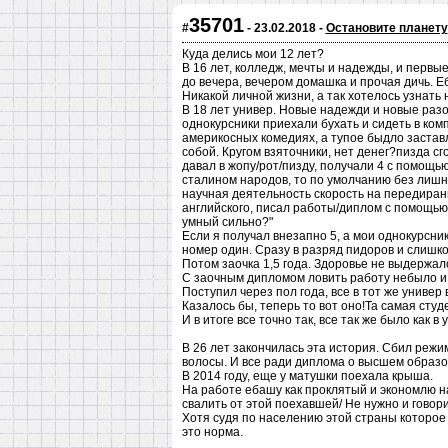
35701
#
- 23.02.2018 -
Остановите планету
Куда делись мои 12 лет?
В 16 лет, колледж, мечты и надежды, и первы
до вечера, вечером домашка и прочая дичь. Е
Никакой личной жизни, а так хотелось узнать 
В 18 лет универ. Новые надежди и новые раз
однокурсники приехали бухать и сидеть в ком
америкосных комедиях, а тупое быдло застав
собой. Кругом взяточники, нет денег?пизда сг
давал в жопу/рот/пизду, получали 4 с помощь
сталином народов, то по умолчанию без лишн
научная деятельность скорость на передиран
английского, писал работы/диплом с помощью
умный сильно?"
Если я получал внезапно 5, а мои однокурсни
номер один. Сразу в разряд пидоров и слишк
Потом заочка 1,5 года. Здоровье не выдержал
C заочным дипломом ловить работу небыло и 
Поступил через пол года, все в тот же универ
Казалось бы, теперь то вот оно!Та самая студ
И в итоге все точно так, все так же было как в
В 26 лет закончилась эта история. Сбил режи
волосы. И все ради диплома о высшем образов
В 2014 году, еще у матушки поехала крыша.
На работе ебашу как проклятый и экономлю на
свалить от этой поехавшей/ Не нужно и говори
Хотя судя по населению этой страны которое
это норма.