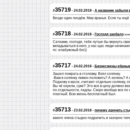
35719
#
- 24.02.2018 -
А название забыли 
Везде один пиздёж. Мир вранья. Если ты ещё 
35718
#
- 24.02.2018 -
Госпздя заебало
ком
Сатиами, госпздя, тебе лутше бы вернуть свая
вкладываться в него, у нас щас люди начинают
пс: елабужскый бог))
35717
#
- 24.02.2018 -
Бизнесмены ебаны
Зашел пожрать в столовку. Взял солянку.
-Вам в солянку лимон положить? А зелень? А
Подхожу к кассе, считают отдельно солянку, о
Вы чё охуели, суки? Это все в цену должно в
по отдельности, падлы. Скоро вообще все по 
платный. Всю жизнь бесплатный был.
35713
#
- 23.02.2018 -
почему дрочить ст
какого члена стыдно подрачить и зазорно тип