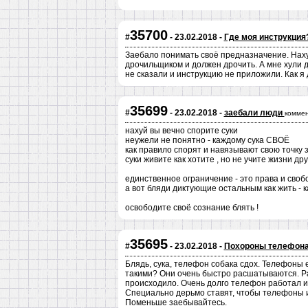
35700
#
- 23.02.2018 -
Где моя инструкция
Заебало понимать своё предназначение. Наху
дрочильщиком и должен дрочить. А мне хули 
не сказали и инструкцию не приложили. Как я
35699
#
- 23.02.2018 -
заебали люди
коммен
нахуй вы вечно спорите суки
неужели не понятно - каждому сука СВОЁ
как правило спорят и навязывают свою точку
суки живите как хотите , но не учите жизни др
единственное ограничение - это права и свобо
а вот бляди диктующие остальным как жить - ка
освободите своё сознание блять !
35695
#
- 23.02.2018 -
Похороны телефон
Блядь, сука, телефон собака сдох. Телефоны 
такими? Они очень быстро расшатываются. Ра
происходило. Очень долго телефон работал и 
Специально дерьмо ставят, чтобы телефоны из
Поменьше заебывайтесь.