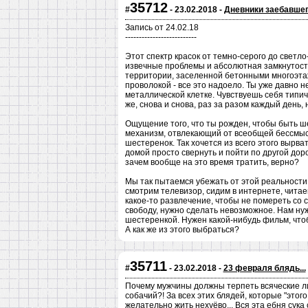
35712
#
- 23.02.2018 -
Дневники заебавшег
Запись от 24.02.18
--------------------------
Этот спектр красок от темно-серого до светло
извечные проблемы и абсолютная замкнутость,
территории, заселенной бетонными многоэта
проволокой - все это надоело. Ты уже давно 
металлической клетке. Чувствуешь себя типичн
же, снова и снова, раз за разом каждый день,
Ощущение того, что ты рожден, чтобы быть ш
механизм, отвлекающий от всеобщей бессмыс
шестеренок. Так хочется из всего этого вырва
домой просто свернуть и пойти по другой дорог
зачем вообще на это время тратить, верно?
Мы так пытаемся убежать от этой реальности
смотрим телевизор, сидим в интернете, читае
какое-то развлечение, чтобы не помереть со с
свободу, нужно сделать невозможное. Нам нуж
шестеренкой. Нужен какой-нибудь фильм, чтоб
А как же из этого выбраться?
35711
#
- 23.02.2018 -
23 февраля блядь...
Почему мужчины должны терпеть всяческие лише
собачий?! За всех этих блядей, которые "этог
желательно жить нехуёво... Вся эта ебня сука