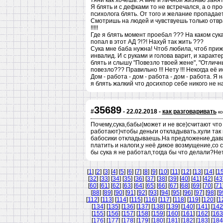
тяни как хочешь. А мне и личной жизнью занят
Я блять и с дефками то не встречался, а о п
психолога блять. От того и желание пропадае
Смотришь на людей и чувствуешь только от
!!!!!
Где я блять момент проебал ??? На каком сук
попал в этот АД ?!?! Нахуй так жить ???
Сука мне баба нужна! Чтоб любила, чтоб прижа
инвалид. И с руками и голова варит, и харак
блять и слышу "Повезло твоей жене", "Отличны
повезло??? Правильно !!! Нету !!! Некогда её 
Дом - работа - дом - работа - дом - работа. Я
я блять жалкий что досихпор себе никого не н
35689
#
- 22.02.2018 -
как разговаривать
к
Почему,сука,бабы(может и не все)считают что
работают)чтобы деньги откладывать.хули так 
бабосики откладываешь.На предложение,давай
платить и налоги,у неё дикое возмущение,со 
бы сука я не работал,тогда бы что делали?Н
[
1
] [
2
] [
3
] [
4
] [
5
] [
6
] [
7
] [
8
] [
9
] [
10
] [
11
] [
12
] [
13
] [
14
] [
1
[
32
] [
33
] [
34
] [
35
] [
36
] [
37
] [
38
] [
39
] [
40
] [
41
] [
42
] [
43
[
60
] [
61
] [
62
] [
63
] [
64
] [
65
] [
66
] [
67
] [
68
] [
69
] [
70
] [
71
[
88
] [
89
] [
90
] [
91
] [
92
] [
93
] [
94
] [
95
] [
96
] [
97
] [
98
] [
9
[
112
] [
113
] [
114
] [
115
] [
116
] [
117
] [
118
] [
119
] [
120
] [
1
[
134
] [
135
] [
136
] [
137
] [
138
] [
139
] [
140
] [
141
] [
142
[
155
] [
156
] [
157
] [
158
] [
159
] [
160
] [
161
] [
162
] [
163
[
176
] [
177
] [
178
] [
179
] [
180
] [
181
] [
182
] [
183
] [
184