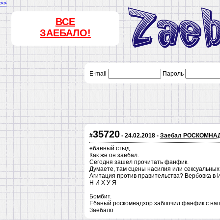
>>
ВСЕ
ЗАЕБАЛО!
E-mail
Пароль
35720
#
- 24.02.2018 -
Заебал РОСКОМНА
ебанный стыд.
Как же он заебал.
Сегодня зашел прочитать фанфик.
Думаете, там сцены насилия или сексуальных
Агитация против правительства? Вербовка в
Н И Х У Я
Бомбит.
Ебаный роскомнадзор заблочил фанфик с на
Заебало