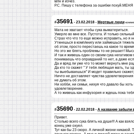
млн и изчез.
Р.С. Пишу с телефона за ошибки похуй.МЕ
35691
#
- 23.02.2018 -
Мертвые люди
комме
Мата не хватает чтобы сука выматериться.
Умерло во мне все. Пустота. И только сильный
Страх что что то еще можно исправить, но я не
Уткнешься в комп/книгу или займешься тяже
об этом, просто перестаешь на какое то время
Но это же блять проблемы то не решает! Мыс
И так и живешь один со своим сука негативом
понимаешь что оправданий то нет, а даже есл
Да и вряд ли уже что то может вернуть мне ра
Да кто то скажет " У тебя любящая мать, ты з
ты выебываешься" И модет правильно скажет, 
Ничто не доставляет чувства удовлетворения
не думать об этом.
Ни хобби, ни семьи, нихуя что давало бы хоть 
удовлетворение.
А то живешь как инфузория и ждешь пока тебя 
35690
#
- 22.02.2018 -
А название забыли 
Привет.
Столько всего сука блять на душе!!! А как взял
конец уже охуел.
Тут как бы 23 скоро. А личной жизни никакой. 