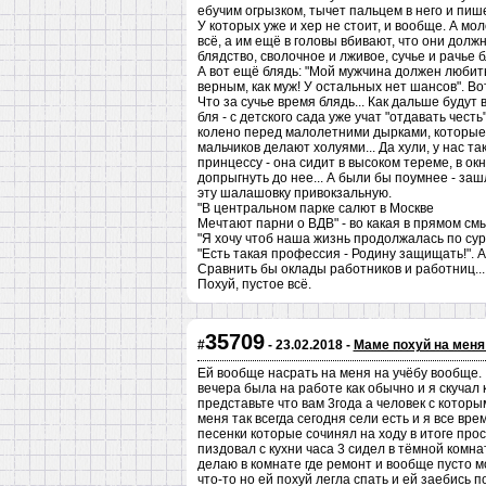
ебучим огрызком, тычет пальцем в него и пише
У которых уже и хер не стоит, и вообще. А мо
всё, а им ещё в головы вбивают, что они долж
блядство, сволочное и лживое, сучье и рачье б
А вот ещё блядь: "Мoй мужчина должен любить 
верным, как муж! У остальных нет шансов". Во
Что за сучье время блядь... Как дальше будут 
бля - с детского сада уже учат "отдавать чес
колено перед малолетними дырками, которые с
мальчиков делают холуями... Да хули, у нас т
принцессу - она сидит в высоком тереме, в ок
допрыгнуть до нее... А были бы поумнее - за
эту шалашовку привокзальную.
"В центральном парке салют в Москве
Мечтают парни о ВДВ" - во какая в прямом см
"Я хочу чтоб наша жизнь продолжалась по сур
"Есть такая профессия - Родину защищать!". А
Сравнить бы оклады работников и работниц...
Похуй, пустое всё.
35709
#
- 23.02.2018 -
Маме похуй на мен
Ей вообще насрать на меня на учёбу вообще. ,
вечера была на работе как обычно и я скучал 
представьте что вам 3года а человек с которы
меня так всегда сегодня сели есть и я все вр
песенки которые сочинял на ходу в итоге про
пиздовал с кухни часа 3 сидел в тёмной комна
делаю в комнате где ремонт и вообще пусто м
что-то но ей похуй легла спать и ей заебись 