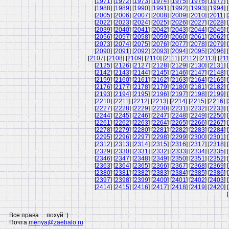
[
1971
] [
1972
] [
1973
] [
1974
] [
1975
] [
1976
] [
1977
] [
[
1988
] [
1989
] [
1990
] [
1991
] [
1992
] [
1993
] [
1994
] [
[
2005
] [
2006
] [
2007
] [
2008
] [
2009
] [
2010
] [
2011
] [
[
2022
] [
2023
] [
2024
] [
2025
] [
2026
] [
2027
] [
2028
] [
[
2039
] [
2040
] [
2041
] [
2042
] [
2043
] [
2044
] [
2045
] [
[
2056
] [
2057
] [
2058
] [
2059
] [
2060
] [
2061
] [
2062
] [
[
2073
] [
2074
] [
2075
] [
2076
] [
2077
] [
2078
] [
2079
] [
[
2090
] [
2091
] [
2092
] [
2093
] [
2094
] [
2095
] [
2096
] [
[
2107
] [
2108
] [
2109
] [
2110
] [
2111
] [
2112
] [
2113
] [
21
[
2125
] [
2126
] [
2127
] [
2128
] [
2129
] [
2130
] [
2131
] [
[
2142
] [
2143
] [
2144
] [
2145
] [
2146
] [
2147
] [
2148
] [
[
2159
] [
2160
] [
2161
] [
2162
] [
2163
] [
2164
] [
2165
] [
[
2176
] [
2177
] [
2178
] [
2179
] [
2180
] [
2181
] [
2182
] [
[
2193
] [
2194
] [
2195
] [
2196
] [
2197
] [
2198
] [
2199
] [
[
2210
] [
2211
] [
2212
] [
2213
] [
2214
] [
2215
] [
2216
] [
[
2227
] [
2228
] [
2229
] [
2230
] [
2231
] [
2232
] [
2233
] [
[
2244
] [
2245
] [
2246
] [
2247
] [
2248
] [
2249
] [
2250
] [
[
2261
] [
2262
] [
2263
] [
2264
] [
2265
] [
2266
] [
2267
] [
[
2278
] [
2279
] [
2280
] [
2281
] [
2282
] [
2283
] [
2284
] [
[
2295
] [
2296
] [
2297
] [
2298
] [
2299
] [
2300
] [
2301
] [
[
2312
] [
2313
] [
2314
] [
2315
] [
2316
] [
2317
] [
2318
] [
[
2329
] [
2330
] [
2331
] [
2332
] [
2333
] [
2334
] [
2335
] [
[
2346
] [
2347
] [
2348
] [
2349
] [
2350
] [
2351
] [
2352
] [
[
2363
] [
2364
] [
2365
] [
2366
] [
2367
] [
2368
] [
2369
] [
[
2380
] [
2381
] [
2382
] [
2383
] [
2384
] [
2385
] [
2386
] [
[
2397
] [
2398
] [
2399
] [
2400
] [
2401
] [
2402
] [
2403
] [
[
2414
] [
2415
] [
2416
] [
2417
] [
2418
] [
2419
] [
2420
] [
[
Все права ... похуй :)
Почта
menya@zaebalo.ru