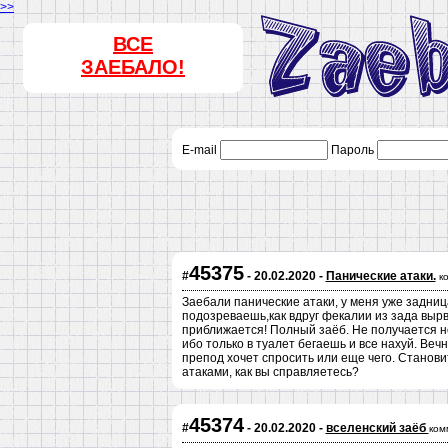
>>
ВСЕ
ЗАЕБАЛО!
E-mail
Пароль
45375
#
- 20.02.2020 -
Панические атаки.
к
Заебали панические атаки, у меня уже задниц
подозреваешь,как вдруг фекалии из зада вырва
приближается! Полный заёб. Не получается но
ибо только в туалет бегаешь и все нахуй. Вечн
препод хочет спросить или еще чего. Становит
атаками, как вы справляетесь?
45374
#
- 20.02.2020 -
вселенский заёб
ком