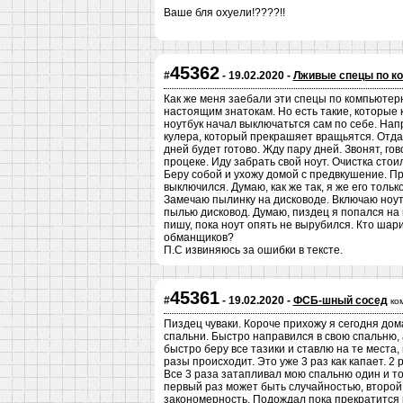
Ваше бля охуели!????!!
45362
#
- 19.02.2020 -
Лживые спецы по к
Как же меня заебали эти спецы по компьютерн
настоящим знатокам. Но есть такие, которые 
ноутбук начал выключатьтся сам по себе. Нап
кулера, который прекрашяет вращьятся. Отда
дней будет готово. Жду пару дней. Звонят, го
процеке. Иду забрать свой ноут. Очистка стои
Беру собой и ухожу домой с предвкушение. Пр
выключился. Думаю, как же так, я же его тольк
Замечаю пылинку на дисководе. Включаю ноут,
пылью дисковод. Думаю, пиздец я попался на
пишу, пока ноут опять не вырубился. Кто шари
обманщиков?
П.С извиняюсь за ошибки в тексте.
45361
#
- 19.02.2020 -
ФСБ-шный сосед
ко
Пиздец чуваки. Короче прихожу я сегодня дом
спальни. Быстро направился в свою спальню, 
быстро беру все тазики и ставлю на те места,
разы происходит. Это уже 3 раз как капает. 2
Все 3 раза затапливал мою спальню один и то
первый раз может быть случайностью, второй 
закономерность. Подождал пока прекратится к