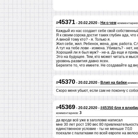
45371
#
- 20.02.2020 -
Ни о чем
комментариев
Каждый из нас создает себе свой собственный 
Я к своим сорока достиг таких глубин ада, что н
А виной тому кто? - я. Только я.
Жил себе, жил. Ребенок, жена, дом, работа. С
А тут на тебе лови - измена. Убивать? - нет, 
Хороший ли я был муж? - не-а. Да еще и привык
Это на будущее. Тем, кто может читать и мыс
уровень развития давно ясен.
Берегите то, что имеете. Не создавайте ад вн
45370
#
- 20.02.2020 -
Влип на бабки
коммен
Скоро меня убьют, если сам не покончу с собо
45369
#
- 20.02.2020 -
#45350 бля я влюби
3
комментариев:
да вроде всё уже в заголовке написал
мне 30 лет рост 190 вес 80 привлекательность
единственное условие - ты не меньше 7/10
поехали с палатками по всей европе на велос