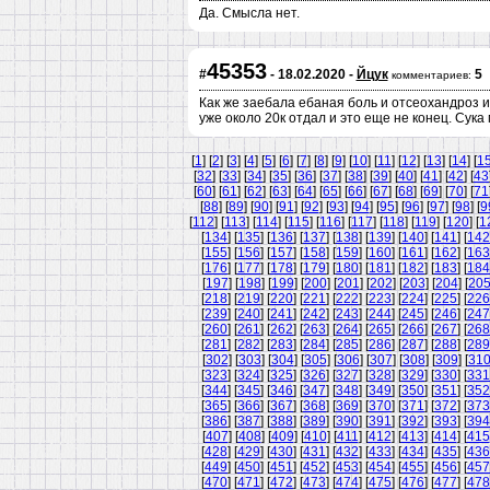
Да. Смысла нет.
45353
#
- 18.02.2020 -
Йцук
5
комментариев:
Как же заебала ебаная боль и отсеохандроз и
уже около 20к отдал и это еще не конец. Сука
[
1
] [
2
] [
3
] [
4
] [
5
] [
6
] [
7
] [
8
] [
9
] [
10
] [
11
] [
12
] [
13
] [
14
] [
1
[
32
] [
33
] [
34
] [
35
] [
36
] [
37
] [
38
] [
39
] [
40
] [
41
] [
42
] [
43
[
60
] [
61
] [
62
] [
63
] [
64
] [
65
] [
66
] [
67
] [
68
] [
69
] [
70
] [
71
[
88
] [
89
] [
90
] [
91
] [
92
] [
93
] [
94
] [
95
] [
96
] [
97
] [
98
] [
9
[
112
] [
113
] [
114
] [
115
] [
116
] [
117
] [
118
] [
119
] [
120
] [
1
[
134
] [
135
] [
136
] [
137
] [
138
] [
139
] [
140
] [
141
] [
142
[
155
] [
156
] [
157
] [
158
] [
159
] [
160
] [
161
] [
162
] [
163
[
176
] [
177
] [
178
] [
179
] [
180
] [
181
] [
182
] [
183
] [
184
[
197
] [
198
] [
199
] [
200
] [
201
] [
202
] [
203
] [
204
] [
20
[
218
] [
219
] [
220
] [
221
] [
222
] [
223
] [
224
] [
225
] [
226
[
239
] [
240
] [
241
] [
242
] [
243
] [
244
] [
245
] [
246
] [
247
[
260
] [
261
] [
262
] [
263
] [
264
] [
265
] [
266
] [
267
] [
268
[
281
] [
282
] [
283
] [
284
] [
285
] [
286
] [
287
] [
288
] [
289
[
302
] [
303
] [
304
] [
305
] [
306
] [
307
] [
308
] [
309
] [
31
[
323
] [
324
] [
325
] [
326
] [
327
] [
328
] [
329
] [
330
] [
331
[
344
] [
345
] [
346
] [
347
] [
348
] [
349
] [
350
] [
351
] [
352
[
365
] [
366
] [
367
] [
368
] [
369
] [
370
] [
371
] [
372
] [
373
[
386
] [
387
] [
388
] [
389
] [
390
] [
391
] [
392
] [
393
] [
394
[
407
] [
408
] [
409
] [
410
] [
411
] [
412
] [
413
] [
414
] [
415
[
428
] [
429
] [
430
] [
431
] [
432
] [
433
] [
434
] [
435
] [
436
[
449
] [
450
] [
451
] [
452
] [
453
] [
454
] [
455
] [
456
] [
457
[
470
] [
471
] [
472
] [
473
] [
474
] [
475
] [
476
] [
477
] [
478