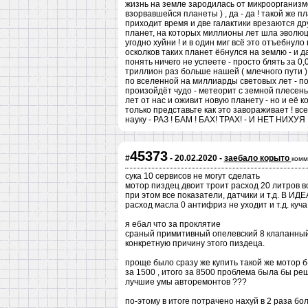
жизнь на земле зародилась от микроорганизмо
взорвавшейся планеты ) , да - да ! такой же п
приходит время и две галактики врезаются друг 
планет, на которых миллионы лет шла эволюци
угодно хуйни ! и в один миг всё это отъебнуло
осколков таких планет ёбнулся на землю - и д
понять ничего не успеете - просто блять за 0
триллион раз больше нашей ( млечного пути ) 
по вселенной на миллиарды световых лет - по 
произойдёт чудо - метеорит с земной плесен
лет от нас и оживит новую планету - но и её к
только представьте как это завораживает ! в
науку - РАЗ ! БАМ ! БАХ! ТРАХ! - И НЕТ НИ
45373
#
- 20.02.2020 -
заебало корыто
комм
сука 10 сервисов не могут сделать
мотор пиздец двоит троит расход 20 литров 
при этом все показатели, датчики и т.д. В ИД
расход масла 0 антифриз не уходит и т.д. куча
я ебал что за проклятие
сраный примитивный опелевский 8 клапанный 
конкретную причину этого пиздеца.
проще было сразу же купить такой же мотор б-
за 1500 , итого за 8500 проблема была бы реше
лучшие умы авторемонтов ???
по-этому в итоге потрачено нахуй в 2 раза бол