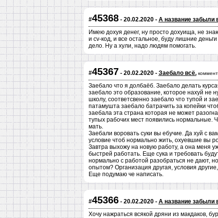
45368
#
- 20.02.2020 -
А название забыли 
Имею дохуя денег, ну просто дохуища, не зна
и cv-код, и все остальное, буду лишние деньг
дело. Ну а хули, надо людям помогать.
45367
#
- 20.02.2020 -
Заебало всё.
коммент
Заебало что я долбаёб. Заебало делать курса
заебало это образование, которое нахуй не н
школу, соответсвенно заебало что тупой и зае
патамушта заебало батрачить за копейки чт
заебала эта страна которая не может разогна
тупых рабочих мест появились нормальные. Чт
мать.
Заебали воровать суки вы ебучие. Да хуй с ва
условие чтоб нормально жить, охуевшие вы р
Завтра выхожу на новую работу, а она меня у
быстрей работать. Еще сука и требовать будут
нормально с работой разобраться не дают, но
опытом? Организация другая, условия другие,
Еще подумаю че написать.
45366
#
- 20.02.2020 -
А название забыли 
Хочу нажраться всякой дряни из макдаков, бург