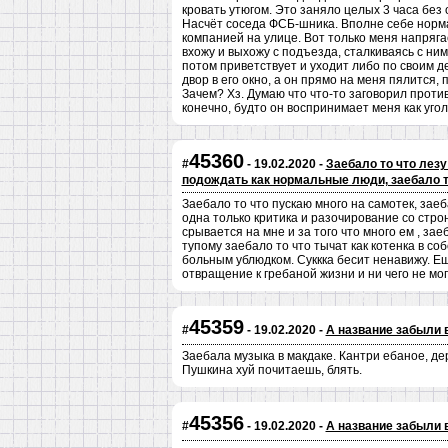
кровать утюгом. Это заняло целых 3 часа без 
Насчёт соседа ФСБ-шника. Вполне себе норма
компанией на улице. Вот только меня напрягае
вхожу и выхожу с подъезда, сталкиваясь с ним 
потом приветствует и уходит либо по своим де
двор в его окно, а он прямо на меня пялится,
Зачем? Хз. Думаю что что-то заговорил проти
конечно, будто он воспринимает меня как уго
45360
#
- 19.02.2020 -
Заебало то что лезу
подождать как нормальные люди, заебало т
Заебало то что пускаю много на самотек, заеба
одна только критика и разочирование со стро
срывается на мне и за того что много ем , зае
тупому заебало то что тычат как котенка в со
больным ублюдком. Суккка бесит ненавижу. Ещ
отвращение к гребаной жизни и ни чего не могу
45359
#
- 19.02.2020 -
А название забыли 
Заебала музыка в макдаке. Кантри ебаное, де
Пушкина хуй почитаешь, блять.
45356
#
- 19.02.2020 -
А название забыли 