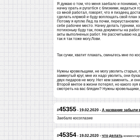
Я думаю о том, что меня заебало и понимаю, чт
начну орать и ругатбся с близкими, кидаться го
со мной работал, говорят, что я пиздеец доста
сделать нлрмой и буду воплощать свой план эт
Потому я куплю Лед ла почки, переустановлю 
себе рабочее место. Начну делать турники, хо
потихоньку буду так, пока документы на рабо
акты выполненых работ. Не рассчитываю на ди
так я так тоже могу.Лови.
Так сучки, хватит плакать, скиньтесь мне по ко
Нужны кровельщики, не могу уволить старых, 
замкнутый круг, мне их надо уволить, они бух
двух пидаров не могу. Нет кем заменить...и он
Второй мнггое в жизни потерял, но какого хуя
смотреть на вас блядин? Нужны кровельщики, 
45355
#
- 19.02.2020 -
А название забыли 
Заебало косоглазие
45354
#
- 19.02.2020 -
что делать
комментар