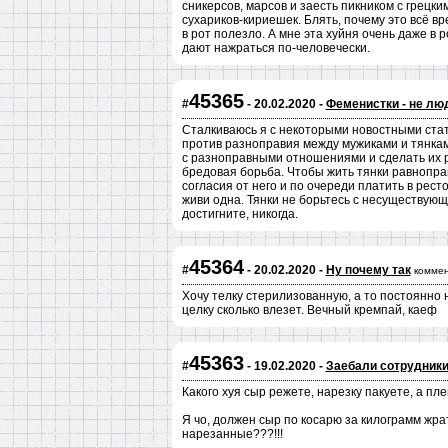
сникерсов, марсов и заесть пикником с грецки
сухариков-кириешек. Блять, почему это всё вр
в рот полезло. А мне эта хуйня очень даже в 
дают нажраться по-человечески.
45365
#
- 20.02.2020 -
Феменистки - не лю
Сталкиваюсь я с некоторыми новостными стат
против разноправия между мужиками и тянками
с разноправными отношениями и сделать их 
бредовая борьба. Чтобы жить тянки равнопра
согласия от него и по очереди платить в рест
живи одна. Тянки не борьтесь с несуществу
достигните, никогда.
45364
#
- 20.02.2020 -
Ну почему так
коммен
Хочу телку стерилизованную, а то постоянно н
целку сколько влезет. Вечный кремпай, каеф
45363
#
- 19.02.2020 -
Заебали сотрудники
Какого хуя сыр режете, нарезку пакуете, а плен
Я чо, должен сыр по косарю за килограмм жра
нарезанные???!!!