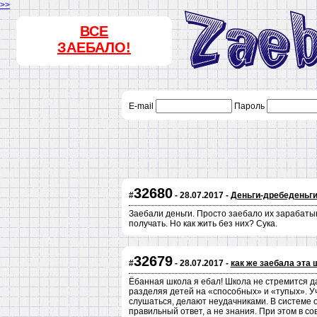
>>
ВСЕ
ЗАЕБАЛО!
E-mail
Пароль
32680
#
- 28.07.2017 -
Деньги-дребеденьг
Заебали деньги. Просто заебало их зарабатыв
получать. Но как жить без них? Сука.
32679
#
- 28.07.2017 -
как же заебала эта 
Ёбанная школа я ебал! Школа не стремится д
разделяя детей на «способных» и «тупых». У
слушаться, делают неудачниками. В системе 
правильный ответ, а не знания. При этом в 