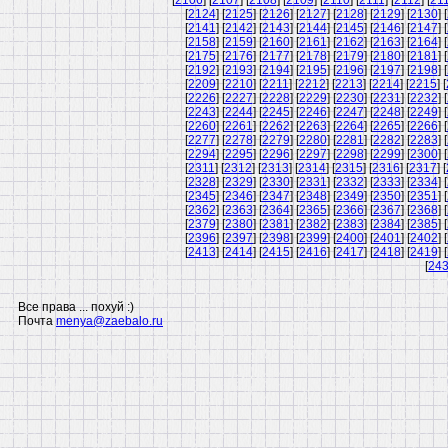
[
2106
] [
2107
] [
2108
] [
2109
] [
2110
] [
2111
] [
2112
] [
21
[
2124
] [
2125
] [
2126
] [
2127
] [
2128
] [
2129
] [
2130
] [
[
2141
] [
2142
] [
2143
] [
2144
] [
2145
] [
2146
] [
2147
] [
[
2158
] [
2159
] [
2160
] [
2161
] [
2162
] [
2163
] [
2164
] [
[
2175
] [
2176
] [
2177
] [
2178
] [
2179
] [
2180
] [
2181
] [
[
2192
] [
2193
] [
2194
] [
2195
] [
2196
] [
2197
] [
2198
] [
[
2209
] [
2210
] [
2211
] [
2212
] [
2213
] [
2214
] [
2215
] [
[
2226
] [
2227
] [
2228
] [
2229
] [
2230
] [
2231
] [
2232
] [
[
2243
] [
2244
] [
2245
] [
2246
] [
2247
] [
2248
] [
2249
] [
[
2260
] [
2261
] [
2262
] [
2263
] [
2264
] [
2265
] [
2266
] [
[
2277
] [
2278
] [
2279
] [
2280
] [
2281
] [
2282
] [
2283
] [
[
2294
] [
2295
] [
2296
] [
2297
] [
2298
] [
2299
] [
2300
] [
[
2311
] [
2312
] [
2313
] [
2314
] [
2315
] [
2316
] [
2317
] [
[
2328
] [
2329
] [
2330
] [
2331
] [
2332
] [
2333
] [
2334
] [
[
2345
] [
2346
] [
2347
] [
2348
] [
2349
] [
2350
] [
2351
] [
[
2362
] [
2363
] [
2364
] [
2365
] [
2366
] [
2367
] [
2368
] [
[
2379
] [
2380
] [
2381
] [
2382
] [
2383
] [
2384
] [
2385
] [
[
2396
] [
2397
] [
2398
] [
2399
] [
2400
] [
2401
] [
2402
] [
[
2413
] [
2414
] [
2415
] [
2416
] [
2417
] [
2418
] [
2419
] [
[
24
Все права ... похуй :)
Почта
menya@zaebalo.ru