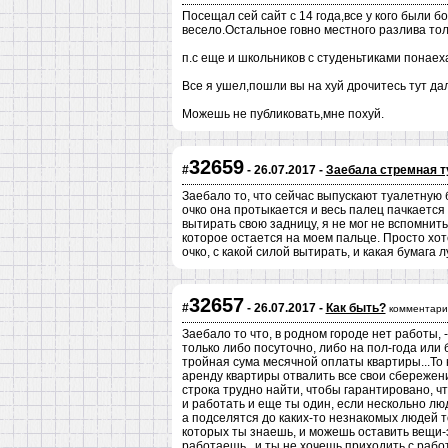
Посещал сей сайт с 14 года,все у кого были 
весело.Остальное говно местного разлива тол
п.с еще и школьников с студеньтиками понаеха
Все я ушел,пошли вы на хуй дрочитесь тут да
Можешь не публиковать,мне похуй.
32659
#
- 26.07.2017 -
Заебала стремная ту
Заебало то, что сейчас выпускают туалетную 
очко она протыкается и весь палец пачкается 
вытирать свою задницу, я не мог не вспомнить
которое остается на моем пальце. Просто хот
очко, с какой силой вытирать, и какая бумага
32657
#
- 26.07.2017 -
Как быть?
комментари
Заебало то что, в родном городе нет работы, 
только либо посуточно, либо на пол-года или 
тройная сума месячной оплаты квартиры...То не
аренду квартиры отвалить все свои сбережени
строка трудно найти, чтобы гарантировано, чт
и работать и еще ты один, если нескольно лю
а подселятся до каких-то незнакомых людей то
которых ты знаешь, и можешь оставить вещи-э
работаешь...и ты не хочешь приходить с работ