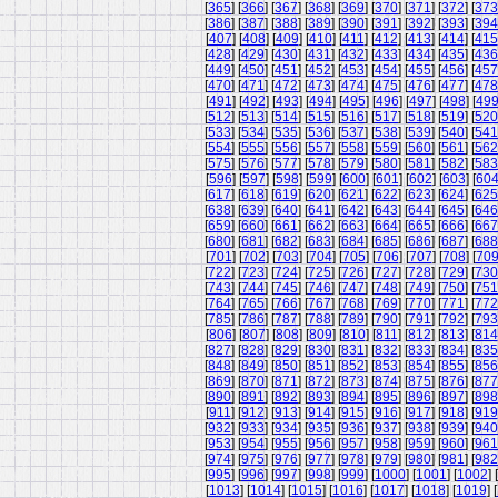
[
365
] [
366
] [
367
] [
368
] [
369
] [
370
] [
371
] [
372
] [
373
[
386
] [
387
] [
388
] [
389
] [
390
] [
391
] [
392
] [
393
] [
394
[
407
] [
408
] [
409
] [
410
] [
411
] [
412
] [
413
] [
414
] [
415
[
428
] [
429
] [
430
] [
431
] [
432
] [
433
] [
434
] [
435
] [
436
[
449
] [
450
] [
451
] [
452
] [
453
] [
454
] [
455
] [
456
] [
457
[
470
] [
471
] [
472
] [
473
] [
474
] [
475
] [
476
] [
477
] [
478
[
491
] [
492
] [
493
] [
494
] [
495
] [
496
] [
497
] [
498
] [
49
[
512
] [
513
] [
514
] [
515
] [
516
] [
517
] [
518
] [
519
] [
520
[
533
] [
534
] [
535
] [
536
] [
537
] [
538
] [
539
] [
540
] [
541
[
554
] [
555
] [
556
] [
557
] [
558
] [
559
] [
560
] [
561
] [
562
[
575
] [
576
] [
577
] [
578
] [
579
] [
580
] [
581
] [
582
] [
583
[
596
] [
597
] [
598
] [
599
] [
600
] [
601
] [
602
] [
603
] [
60
[
617
] [
618
] [
619
] [
620
] [
621
] [
622
] [
623
] [
624
] [
625
[
638
] [
639
] [
640
] [
641
] [
642
] [
643
] [
644
] [
645
] [
646
[
659
] [
660
] [
661
] [
662
] [
663
] [
664
] [
665
] [
666
] [
667
[
680
] [
681
] [
682
] [
683
] [
684
] [
685
] [
686
] [
687
] [
688
[
701
] [
702
] [
703
] [
704
] [
705
] [
706
] [
707
] [
708
] [
70
[
722
] [
723
] [
724
] [
725
] [
726
] [
727
] [
728
] [
729
] [
730
[
743
] [
744
] [
745
] [
746
] [
747
] [
748
] [
749
] [
750
] [
751
[
764
] [
765
] [
766
] [
767
] [
768
] [
769
] [
770
] [
771
] [
772
[
785
] [
786
] [
787
] [
788
] [
789
] [
790
] [
791
] [
792
] [
793
[
806
] [
807
] [
808
] [
809
] [
810
] [
811
] [
812
] [
813
] [
814
[
827
] [
828
] [
829
] [
830
] [
831
] [
832
] [
833
] [
834
] [
835
[
848
] [
849
] [
850
] [
851
] [
852
] [
853
] [
854
] [
855
] [
856
[
869
] [
870
] [
871
] [
872
] [
873
] [
874
] [
875
] [
876
] [
877
[
890
] [
891
] [
892
] [
893
] [
894
] [
895
] [
896
] [
897
] [
898
[
911
] [
912
] [
913
] [
914
] [
915
] [
916
] [
917
] [
918
] [
919
[
932
] [
933
] [
934
] [
935
] [
936
] [
937
] [
938
] [
939
] [
940
[
953
] [
954
] [
955
] [
956
] [
957
] [
958
] [
959
] [
960
] [
961
[
974
] [
975
] [
976
] [
977
] [
978
] [
979
] [
980
] [
981
] [
982
[
995
] [
996
] [
997
] [
998
] [
999
] [
1000
] [
1001
] [
1002
] [
[
1013
] [
1014
] [
1015
] [
1016
] [
1017
] [
1018
] [
1019
] [