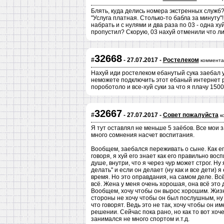
Блять, куда делись номера экстренных служб?
"Услуга платная. Столько-то бабла за минуту"
набрать и с нулями и два раза по 03 - одна х
пропустил? Скорую, 03 нахуй отменили что ли
32668
#
- 27.07.2017 -
Ростелеком
коммента
Нахуй иди ростелеком ебанутый сука заебал у
неможете подключить этот ебаный интернет ро
пороботоло и все-хуй суки за что я плачу 1500
32667
#
- 27.07.2017 -
Совет пожалуйста
к
Я тут оставлял не меньше 5 заёбов. Все мои 
много сомнения насчет воспитания.
Вообщем, заебался переживать о сыне. Как его
говоря, я хуй его знает как его правильно вос
душе, внутри, что я через чур может строг. Ну 
делать" и если он делает (ну как и все дети) я
время. Но это оправдания, на самом деле. Всё 
всё. Жена у меня очень хорошая, она всё это 
Вообщем, хочу чтобы он вырос хорошим. Жизн
стороны не хочу чтобы он был послушным, ну 
что говорят. Ведь это не так, хочу чтобы он 
решении. Сейчас пока рано, но как то вот хоч
занимался не много спортом и.т.д.