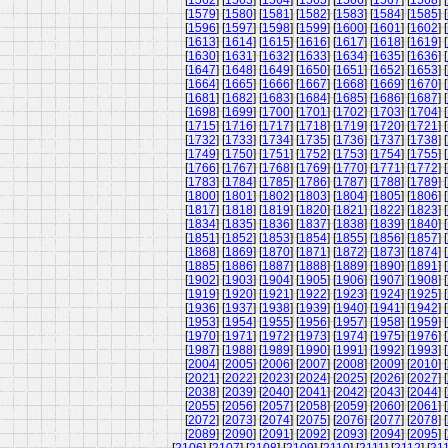
[
1562
] [
1563
] [
1564
] [
1565
] [
1566
] [
1567
] [
1568
] [
[
1579
] [
1580
] [
1581
] [
1582
] [
1583
] [
1584
] [
1585
] [
[
1596
] [
1597
] [
1598
] [
1599
] [
1600
] [
1601
] [
1602
] [
[
1613
] [
1614
] [
1615
] [
1616
] [
1617
] [
1618
] [
1619
] [
[
1630
] [
1631
] [
1632
] [
1633
] [
1634
] [
1635
] [
1636
] [
[
1647
] [
1648
] [
1649
] [
1650
] [
1651
] [
1652
] [
1653
] [
[
1664
] [
1665
] [
1666
] [
1667
] [
1668
] [
1669
] [
1670
] [
[
1681
] [
1682
] [
1683
] [
1684
] [
1685
] [
1686
] [
1687
] [
[
1698
] [
1699
] [
1700
] [
1701
] [
1702
] [
1703
] [
1704
] [
[
1715
] [
1716
] [
1717
] [
1718
] [
1719
] [
1720
] [
1721
] [
[
1732
] [
1733
] [
1734
] [
1735
] [
1736
] [
1737
] [
1738
] [
[
1749
] [
1750
] [
1751
] [
1752
] [
1753
] [
1754
] [
1755
] [
[
1766
] [
1767
] [
1768
] [
1769
] [
1770
] [
1771
] [
1772
] [
[
1783
] [
1784
] [
1785
] [
1786
] [
1787
] [
1788
] [
1789
] [
[
1800
] [
1801
] [
1802
] [
1803
] [
1804
] [
1805
] [
1806
] [
[
1817
] [
1818
] [
1819
] [
1820
] [
1821
] [
1822
] [
1823
] [
[
1834
] [
1835
] [
1836
] [
1837
] [
1838
] [
1839
] [
1840
] [
[
1851
] [
1852
] [
1853
] [
1854
] [
1855
] [
1856
] [
1857
] [
[
1868
] [
1869
] [
1870
] [
1871
] [
1872
] [
1873
] [
1874
] [
[
1885
] [
1886
] [
1887
] [
1888
] [
1889
] [
1890
] [
1891
] [
[
1902
] [
1903
] [
1904
] [
1905
] [
1906
] [
1907
] [
1908
] [
[
1919
] [
1920
] [
1921
] [
1922
] [
1923
] [
1924
] [
1925
] [
[
1936
] [
1937
] [
1938
] [
1939
] [
1940
] [
1941
] [
1942
] [
[
1953
] [
1954
] [
1955
] [
1956
] [
1957
] [
1958
] [
1959
] [
[
1970
] [
1971
] [
1972
] [
1973
] [
1974
] [
1975
] [
1976
] [
[
1987
] [
1988
] [
1989
] [
1990
] [
1991
] [
1992
] [
1993
] [
[
2004
] [
2005
] [
2006
] [
2007
] [
2008
] [
2009
] [
2010
] [
[
2021
] [
2022
] [
2023
] [
2024
] [
2025
] [
2026
] [
2027
] [
[
2038
] [
2039
] [
2040
] [
2041
] [
2042
] [
2043
] [
2044
] [
[
2055
] [
2056
] [
2057
] [
2058
] [
2059
] [
2060
] [
2061
] [
[
2072
] [
2073
] [
2074
] [
2075
] [
2076
] [
2077
] [
2078
] [
[
2089
] [
2090
] [
2091
] [
2092
] [
2093
] [
2094
] [
2095
] [