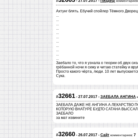
#
- 27.07.2017 -
Пиздец!
комментариев
Ахтунг блять. Ебучий спойлер Тёмного Дворец
...
...
...
...
...
...
...
...
...
...
...
Заебало то, что я узнала о теории об двух сиэ
грёбанной ночи я сижу и читаю статейку и вруби
Просто какого чёрта, люди. 10 лет выпускаетс
Сука.
32661
#
- 27.07.2017 -
ЗАЕБАЛА АНГИНА
ЗАЕБАЛА ДАЖЕ НЕ АНГИНА А ЛЕКАРСТВО 
КОТОРУЮ ВНАТУРЕ БУДТО САТАНА ВЫССАЛ
ЗАЕБАЛО
за мат извините
32660
#
- 26.07.2017 -
Сайт
7
комментариев: