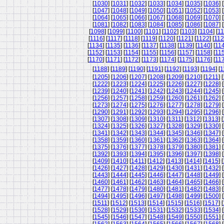
[
1030
] [
1031
] [
1032
] [
1033
] [
1034
] [
1035
] [
1036
] [
[
1047
] [
1048
] [
1049
] [
1050
] [
1051
] [
1052
] [
1053
] [
[
1064
] [
1065
] [
1066
] [
1067
] [
1068
] [
1069
] [
1070
] [
[
1081
] [
1082
] [
1083
] [
1084
] [
1085
] [
1086
] [
1087
] [
[
1098
] [
1099
] [
1100
] [
1101
] [
1102
] [
1103
] [
1104
] [
11
[
1116
] [
1117
] [
1118
] [
1119
] [
1120
] [
1121
] [
1122
] [
11
[
1134
] [
1135
] [
1136
] [
1137
] [
1138
] [
1139
] [
1140
] [
11
[
1152
] [
1153
] [
1154
] [
1155
] [
1156
] [
1157
] [
1158
] [
11
[
1170
] [
1171
] [
1172
] [
1173
] [
1174
] [
1175
] [
1176
] [
11
[
1188
] [
1189
] [
1190
] [
1191
] [
1192
] [
1193
] [
1194
] [
1
[
1205
] [
1206
] [
1207
] [
1208
] [
1209
] [
1210
] [
1211
] [
[
1222
] [
1223
] [
1224
] [
1225
] [
1226
] [
1227
] [
1228
] [
[
1239
] [
1240
] [
1241
] [
1242
] [
1243
] [
1244
] [
1245
] [
[
1256
] [
1257
] [
1258
] [
1259
] [
1260
] [
1261
] [
1262
] [
[
1273
] [
1274
] [
1275
] [
1276
] [
1277
] [
1278
] [
1279
] [
[
1290
] [
1291
] [
1292
] [
1293
] [
1294
] [
1295
] [
1296
] [
[
1307
] [
1308
] [
1309
] [
1310
] [
1311
] [
1312
] [
1313
] [
[
1324
] [
1325
] [
1326
] [
1327
] [
1328
] [
1329
] [
1330
] [
[
1341
] [
1342
] [
1343
] [
1344
] [
1345
] [
1346
] [
1347
] [
[
1358
] [
1359
] [
1360
] [
1361
] [
1362
] [
1363
] [
1364
] [
[
1375
] [
1376
] [
1377
] [
1378
] [
1379
] [
1380
] [
1381
] [
[
1392
] [
1393
] [
1394
] [
1395
] [
1396
] [
1397
] [
1398
] [
[
1409
] [
1410
] [
1411
] [
1412
] [
1413
] [
1414
] [
1415
] [
[
1426
] [
1427
] [
1428
] [
1429
] [
1430
] [
1431
] [
1432
] [
[
1443
] [
1444
] [
1445
] [
1446
] [
1447
] [
1448
] [
1449
] [
[
1460
] [
1461
] [
1462
] [
1463
] [
1464
] [
1465
] [
1466
] [
[
1477
] [
1478
] [
1479
] [
1480
] [
1481
] [
1482
] [
1483
] [
[
1494
] [
1495
] [
1496
] [
1497
] [
1498
] [
1499
] [
1500
] [
[
1511
] [
1512
] [
1513
] [
1514
] [
1515
] [
1516
] [
1517
] [
[
1528
] [
1529
] [
1530
] [
1531
] [
1532
] [
1533
] [
1534
] [
[
1545
] [
1546
] [
1547
] [
1548
] [
1549
] [
1550
] [
1551
] [