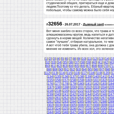
студенческой общаге, притираться еще и дома
людям.Поэтому хз что делать. Ебаный кварти
побольше, чтобы самому можна было себя но
32656
#
- 26.07.2017 -
Дымный заеб
коммен
Вот меня заебло со всех сторон, что трава и
алкашкомагазины кругом, ведь напиться и дат
сдохнуть в норме вещей. Количество негативн
самое "лучшее", отбирая натуральное, то чем 
А вот чтоб тебя трава убила, она должна с дом
мнение не изменить. Из всех зол, это зелено
[
1
] [
2
] [
3
] [
4
] [
5
] [
6
] [
7
] [
8
] [
9
] [
10
] [
11
] [
12
] [
13
] [
14
] [
1
[
32
] [
33
] [
34
] [
35
] [
36
] [
37
] [
38
] [
39
] [
40
] [
41
] [
42
] [
43
[
60
] [
61
] [
62
] [
63
] [
64
] [
65
] [
66
] [
67
] [
68
] [
69
] [
70
] [
71
[
88
] [
89
] [
90
] [
91
] [
92
] [
93
] [
94
] [
95
] [
96
] [
97
] [
98
] [
9
[
112
] [
113
] [
114
] [
115
] [
116
] [
117
] [
118
] [
119
] [
120
] [
1
[
134
] [
135
] [
136
] [
137
] [
138
] [
139
] [
140
] [
141
] [
142
[
155
] [
156
] [
157
] [
158
] [
159
] [
160
] [
161
] [
162
] [
163
[
176
] [
177
] [
178
] [
179
] [
180
] [
181
] [
182
] [
183
] [
184
[
197
] [
198
] [
199
] [
200
] [
201
] [
202
] [
203
] [
204
] [
20
[
218
] [
219
] [
220
] [
221
] [
222
] [
223
] [
224
] [
225
] [
226
[
239
] [
240
] [
241
] [
242
] [
243
] [
244
] [
245
] [
246
] [
247
[
260
] [
261
] [
262
] [
263
] [
264
] [
265
] [
266
] [
267
] [
268
[
281
] [
282
] [
283
] [
284
] [
285
] [
286
] [
287
] [
288
] [
289
[
302
] [
303
] [
304
] [
305
] [
306
] [
307
] [
308
] [
309
] [
31
[
323
] [
324
] [
325
] [
326
] [
327
] [
328
] [
329
] [
330
] [
331
[
344
] [
345
] [
346
] [
347
] [
348
] [
349
] [
350
] [
351
] [
352