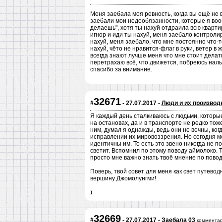
Меня заебала моя ревность, когда вы ещё не в
заебали мои недообязанности, которые я воо
делаешь", хотя ты нахуй отдраила всю квартир
игнор и иди ты нахуй, меня заебало контролир
нахуй, меня заебало, что мне постоянно что-т
нахуй, чёто не нравится-флаг в руки, ветер в
всегда знают лучше меня что мне стоит делать,
перетрахаю всё, что движется, побреюсь налыс
спасибо за внимание.
32671
#
- 27.07.2017 -
Люди и их произво
Я каждый день сталкиваюсь с людьми, которы
на остановах, да и в транспорте не редко тож
ним, думал я однажды, ведь они не вечны, когд
исправлении их мировоззрения. Но сегодня ме
идентичны им. То есть это звено никогда не п
светит. Вспомнил по этому поводу аймолоко. Т
просто мне важно знать твоё мнение по повод
Поверь, твой совет для меня как свет путево
вершину Джомолунгми!
)
32669
#
- 27.07.2017 -
Заебала 03
комментар