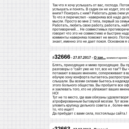
Так что я хочу услышать от вас, господа. Пото
услышать и понять. В садик он не ходит, это 
книги? Поиграть с ним? Работать дома (чем уг
То что я перечислил - наверняка всё надо де
мысли. Просто во мне 2 типа, первый за семью
Работать, любить свою работу, работать, найт
противоречий.... Не совместимых противоречий
говорит что это не совместимо и быстрее надо
комменты наверняка поможет не много. Потому
знает, именно это не дает покоя. Основном я 
32666
#
- 27.07.2017 -
О зае...
комментариев:
Блять, приходящие и мимо проходящие. Вы пр
разговоры о "сайт уже не тот, все но так"? В
потакают в ваших мнениях, сопереживают в 
ебучую зону конфорта пытаетесь распространит
слышали. Вы всеми силами бьетесь в надежда
этого больного общества. Вы пробуете все оф
и заклевать того, кто не ублажает ваших мнен
НО!
Тут не то место, где вам обязаны удовлетво
атрофированным бытовухой мозгам. Тут всем по
уловить крупицу дельного совета и , более-м
то, что ищет!
Да прибудет с вами сила, постояльцы сайта.!
32663