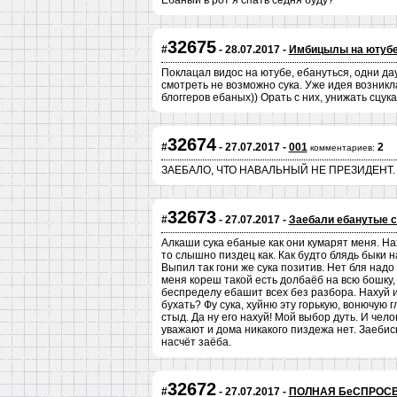
Ебаный в рот я спать седня буду?
32675
#
- 28.07.2017 -
Имбицылы на ютуб
Поклацал видос на ютубе, ебануться, одни д
смотреть не возможно сука. Уже идея возникл
блоггеров ебаных)) Орать с них, унижать сцука
32674
#
- 27.07.2017 -
001
2
комментариев:
ЗАЕБАЛО, ЧТО НАВАЛЬНЫЙ НЕ ПРЕЗИДЕНТ.
32673
#
- 27.07.2017 -
Заебали ебанутые с
Алкаши сука ебаные как они кумарят меня. Нах
то слышно пиздец как. Как будто блядь быки н
Выпил так гони же сука позитив. Нет бля надо
меня кореш такой есть долбаёб на всю бошку, 
беспределу ебашит всех без разбора. Нахуй и
бухать? Фу сука, хуйню эту горькую, вонючую г
стыд. Да ну его нахуй! Мой выбор дуть. И чел
уважают и дома никакого пиздежа нет. Заебись
насчёт заёба.
32672
#
- 27.07.2017 -
ПОЛНАЯ БеСПРОС