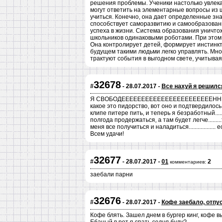
решения проблемы. Ученики настолько увлекаю
могут ответить на элементарные вопросы из 
учиться. Конечно, она дает определенные зна
способствует саморазвитию и самообразован
успеха в жизни. Система образования уничто
школьников одинаковыми роботами. При этом 
Она контролирует детей, формирует инстинкт
будущем такими людьми легко управлять. Мног
трактуют события в выгодном свете, учитыва
32678
#
- 28.07.2017 -
Все нахуй я решился!
Я СВОБОДЕЕЕЕЕЕЕЕЕЕЕЕЕЕЕЕЕЕЕЕЕЕЕННННННН
какое это пидорство, вот оно и подтвердилось 
клипе питере пить, и теперь я безработный....
полгода продержаться, а там будет легче.......
меня все получиться и наладиться.................. ес
Всем удачи!
32677
#
- 28.07.2017 -
01
2
комментариев:
заебали парни
32676
#
- 28.07.2017 -
Кофе заебало, отпу
Кофе блять. Зашел днем в бургер кинг, кофе вы