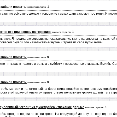
 забыли вписать!
1
комментариев:
азии но всё равно делаю и говорю не так как фантазируют про меня. И поэто
ство это принцессы на горошине
1
комментариев:
ольняют. Я предлагаю совершить показательную казнь начальства на красной
 совесем охуели это начальство ёбнутое. Строят из себя пупы земли.
 забыли вписать!
0
комментариев:
ужно пять раз в неделю играть, а в субботу и воскресенье отдыхать. Был бы С
 забыли вписать!
0
комментариев:
утробы матери и положенный на берег мира, подобен потерпевшему корабле
и с порога этой мрачной жизни он приветствует печальным криком долгий путь ст
еуловимый беглец" из фикспрайса - траханое дерьмо
1
комментариев:
ейки орет, но не двигается ни хрена. На следующий день купил еще одного бе