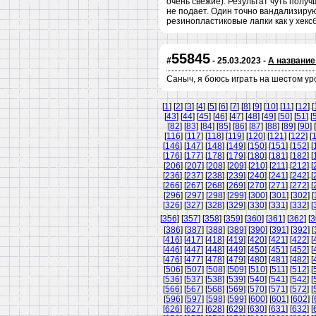
очень свежие). Результат чуть получ
не подает. Один точно вандализирую
резинопластиковые лапки как у хекс
55845
#
- 25.03.2023 -
А название
Саныч, я боюсь играть на шестом ур
[
1
] [
2
] [
3
] [
4
] [
5
] [
6
] [
7
] [
8
] [
9
] [
10
] [
11
] [
12
] [
[
43
] [
44
] [
45
] [
46
] [
47
] [
48
] [
49
] [
50
] [
51
] [
[
82
] [
83
] [
84
] [
85
] [
86
] [
87
] [
88
] [
89
] [
90
] [
[
116
] [
117
] [
118
] [
119
] [
120
] [
121
] [
122
] [
[
146
] [
147
] [
148
] [
149
] [
150
] [
151
] [
152
] [
[
176
] [
177
] [
178
] [
179
] [
180
] [
181
] [
182
] [
[
206
] [
207
] [
208
] [
209
] [
210
] [
211
] [
212
] [
[
236
] [
237
] [
238
] [
239
] [
240
] [
241
] [
242
] [
[
266
] [
267
] [
268
] [
269
] [
270
] [
271
] [
272
] [
[
296
] [
297
] [
298
] [
299
] [
300
] [
301
] [
302
] [
[
326
] [
327
] [
328
] [
329
] [
330
] [
331
] [
332
] [
[
356
] [
357
] [
358
] [
359
] [
360
] [
361
] [
362
] [
3
[
386
] [
387
] [
388
] [
389
] [
390
] [
391
] [
392
] [
[
416
] [
417
] [
418
] [
419
] [
420
] [
421
] [
422
] [
[
446
] [
447
] [
448
] [
449
] [
450
] [
451
] [
452
] [
[
476
] [
477
] [
478
] [
479
] [
480
] [
481
] [
482
] [
[
506
] [
507
] [
508
] [
509
] [
510
] [
511
] [
512
] [
[
536
] [
537
] [
538
] [
539
] [
540
] [
541
] [
542
] [
[
566
] [
567
] [
568
] [
569
] [
570
] [
571
] [
572
] [
[
596
] [
597
] [
598
] [
599
] [
600
] [
601
] [
602
] [
[
626
] [
627
] [
628
] [
629
] [
630
] [
631
] [
632
] [