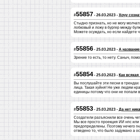
55857
#
- 26.03.2023 -
Хочу созна
Стыдно признать, но не могу молчат
лобковый и ложу в бургер между булк
Можете осуждать, но если найдете чт
55856
#
- 25.03.2023 -
А название
Зрение то есть, то нету. Саныч, помо
55854
#
- 25.03.2023 -
Как всякая
Вы послушайте эти песни в трендах н
лица. Такая хуйня! Не уже людям нр
единицы потому что они не попали в
55853
#
- 25.03.2023 -
Да нет ник
Создатели разъяснили все очень четк
Мы все просто проекция ИИ нпс или 
предопределены. Поэтому нечего гна
отведено то, что было задумано а о