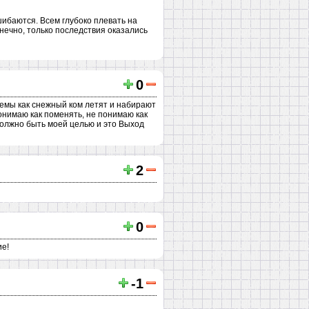
шибаются. Всем глубоко плевать на
онечно, только последствия оказались
0
лемы как снежный ком летят и набирают
понимаю как поменять, не понимаю как
 должно быть моей целью и это Выход
2
0
ие!
-1