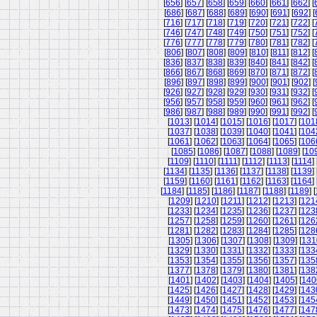
[
656
] [
657
] [
658
] [
659
] [
660
] [
661
] [
662
] [
[
686
] [
687
] [
688
] [
689
] [
690
] [
691
] [
692
] [
[
716
] [
717
] [
718
] [
719
] [
720
] [
721
] [
722
] [
[
746
] [
747
] [
748
] [
749
] [
750
] [
751
] [
752
] [
[
776
] [
777
] [
778
] [
779
] [
780
] [
781
] [
782
] [
[
806
] [
807
] [
808
] [
809
] [
810
] [
811
] [
812
] [
[
836
] [
837
] [
838
] [
839
] [
840
] [
841
] [
842
] [
[
866
] [
867
] [
868
] [
869
] [
870
] [
871
] [
872
] [
[
896
] [
897
] [
898
] [
899
] [
900
] [
901
] [
902
] [
[
926
] [
927
] [
928
] [
929
] [
930
] [
931
] [
932
] [
[
956
] [
957
] [
958
] [
959
] [
960
] [
961
] [
962
] [
[
986
] [
987
] [
988
] [
989
] [
990
] [
991
] [
992
] [
[
1013
] [
1014
] [
1015
] [
1016
] [
1017
] [
101
[
1037
] [
1038
] [
1039
] [
1040
] [
1041
] [
104
[
1061
] [
1062
] [
1063
] [
1064
] [
1065
] [
106
[
1085
] [
1086
] [
1087
] [
1088
] [
1089
] [
10
[
1109
] [
1110
] [
1111
] [
1112
] [
1113
] [
1114
] 
[
1134
] [
1135
] [
1136
] [
1137
] [
1138
] [
1139
] 
[
1159
] [
1160
] [
1161
] [
1162
] [
1163
] [
1164
] 
[
1184
] [
1185
] [
1186
] [
1187
] [
1188
] [
1189
] [
[
1209
] [
1210
] [
1211
] [
1212
] [
1213
] [
121
[
1233
] [
1234
] [
1235
] [
1236
] [
1237
] [
123
[
1257
] [
1258
] [
1259
] [
1260
] [
1261
] [
126
[
1281
] [
1282
] [
1283
] [
1284
] [
1285
] [
128
[
1305
] [
1306
] [
1307
] [
1308
] [
1309
] [
131
[
1329
] [
1330
] [
1331
] [
1332
] [
1333
] [
133
[
1353
] [
1354
] [
1355
] [
1356
] [
1357
] [
135
[
1377
] [
1378
] [
1379
] [
1380
] [
1381
] [
138
[
1401
] [
1402
] [
1403
] [
1404
] [
1405
] [
140
[
1425
] [
1426
] [
1427
] [
1428
] [
1429
] [
143
[
1449
] [
1450
] [
1451
] [
1452
] [
1453
] [
145
[
1473
] [
1474
] [
1475
] [
1476
] [
1477
] [
147