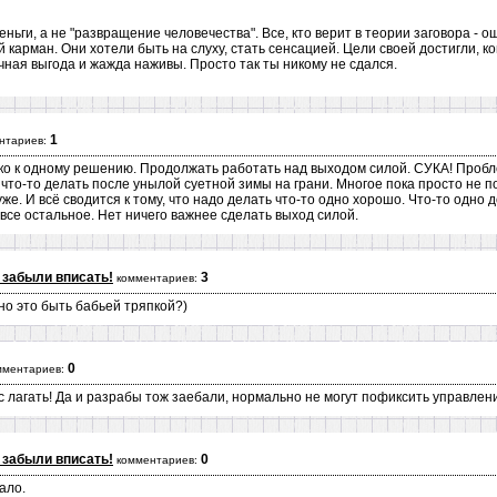
ьги, а не "развращение человечества". Все, кто верит в теории заговора - о
 карман. Они хотели быть на слуху, стать сенсацией. Цели своей достигли, к
ная выгода и жажда наживы. Просто так ты никому не сдался.
1
нтариев:
лько к одному решению. Продолжать работать над выходом силой. СУКА! Проб
 что-то делать после унылой суетной зимы на грани. Многое пока просто не 
уже. И всё сводится к тому, что надо делать что-то одно хорошо. Что-то одно
 все остальное. Нет ничего важнее сделать выход силой.
 забыли вписать!
3
комментариев:
но это быть бабьей тряпкой?)
0
мментариев:
кс лагать! Да и разрабы тож заебали, нормально не могут пофиксить управлен
 забыли вписать!
0
комментариев:
ало.