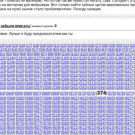
ше. Побегал он маленько. Но потом так же перестал бегать, сука. Сегодня с у
 на моторчик для виброжука. Вот только найти зубные щетки максимально пр
бага на пузе) нынче стало проблематично. Походу санкции.
 забыли вписать!
0
комментариев:
овне. Лучше я буду предсказателем как ты.
13
] [
14
] [
15
] [
16
] [
17
] [
18
] [
19
] [
20
] [
21
] [
22
] [
23
] [
24
] [
25
] [
26
] [
27
] [
28
] [
29
] [
30
] [
31
] [
32
52
] [
53
] [
54
] [
55
] [
56
] [
57
] [
58
] [
59
] [
60
] [
61
] [
62
] [
63
] [
64
] [
65
] [
66
] [
67
] [
68
] [
69
] [
70
] [
71
91
] [
92
] [
93
] [
94
] [
95
] [
96
] [
97
] [
98
] [
99
] [
100
] [
101
] [
102
] [
103
] [
104
] [
105
] [
106
] [
107
] [
123
] [
124
] [
125
] [
126
] [
127
] [
128
] [
129
] [
130
] [
131
] [
132
] [
133
] [
134
] [
135
] [
136
] [
137
] [
153
] [
154
] [
155
] [
156
] [
157
] [
158
] [
159
] [
160
] [
161
] [
162
] [
163
] [
164
] [
165
] [
166
] [
167
] [
183
] [
184
] [
185
] [
186
] [
187
] [
188
] [
189
] [
190
] [
191
] [
192
] [
193
] [
194
] [
195
] [
196
] [
197
] [
213
] [
214
] [
215
] [
216
] [
217
] [
218
] [
219
] [
220
] [
221
] [
222
] [
223
] [
224
] [
225
] [
226
] [
227
] [
243
] [
244
] [
245
] [
246
] [
247
] [
248
] [
249
] [
250
] [
251
] [
252
] [
253
] [
254
] [
255
] [
256
] [
257
] [
273
] [
274
] [
275
] [
276
] [
277
] [
278
] [
279
] [
280
] [
281
] [
282
] [
283
] [
284
] [
285
] [
286
] [
287
] [
303
] [
304
] [
305
] [
306
] [
307
] [
308
] [
309
] [
310
] [
311
] [
312
] [
313
] [
314
] [
315
] [
316
] [
317
] [
333
] [
334
] [
335
] [
336
] [
337
] [
338
] [
339
] [
340
] [
341
] [
342
] [
343
] [
344
] [
345
] [
346
] [
347
] [
374
63
] [
364
] [
365
] [
366
] [
367
] [
368
] [
369
] [
370
] [
371
] [
372
] [
373
] [
] [
375
] [
376
] [
377
] 
393
] [
394
] [
395
] [
396
] [
397
] [
398
] [
399
] [
400
] [
401
] [
402
] [
403
] [
404
] [
405
] [
406
] [
407
] [
423
] [
424
] [
425
] [
426
] [
427
] [
428
] [
429
] [
430
] [
431
] [
432
] [
433
] [
434
] [
435
] [
436
] [
437
] [
453
] [
454
] [
455
] [
456
] [
457
] [
458
] [
459
] [
460
] [
461
] [
462
] [
463
] [
464
] [
465
] [
466
] [
467
] [
483
] [
484
] [
485
] [
486
] [
487
] [
488
] [
489
] [
490
] [
491
] [
492
] [
493
] [
494
] [
495
] [
496
] [
497
] [
513
] [
514
] [
515
] [
516
] [
517
] [
518
] [
519
] [
520
] [
521
] [
522
] [
523
] [
524
] [
525
] [
526
] [
527
] [
543
] [
544
] [
545
] [
546
] [
547
] [
548
] [
549
] [
550
] [
551
] [
552
] [
553
] [
554
] [
555
] [
556
] [
557
] [
573
] [
574
] [
575
] [
576
] [
577
] [
578
] [
579
] [
580
] [
581
] [
582
] [
583
] [
584
] [
585
] [
586
] [
587
] [
603
] [
604
] [
605
] [
606
] [
607
] [
608
] [
609
] [
610
] [
611
] [
612
] [
613
] [
614
] [
615
] [
616
] [
617
] [
633
] [
634
] [
635
] [
636
] [
637
] [
638
] [
639
] [
640
] [
641
] [
642
] [
643
] [
644
] [
645
] [
646
] [
647
] [