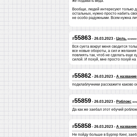
же подавать вида.
Вообще, людей интересуют только ден
остальных, нужно просто набить свой
не особо радужными. Всем нужна лич
55863
#
- 26.03.2023 -
Цель.
комме
Вся суета вокруг меня сводится то
все новые обороты, а сил и желания
повлиять так, чтоб не сделать еще х
силой. И похуй, мне просто похуй на
55862
#
- 26.03.2023 -
А название
подклаблучники расскажите каково о
55859
#
- 26.03.2023 -
Роблокс
ко
Да как же заебал этот ебучий робло
55858
#
- 26.03.2023 -
А название
Не пойду больше в Бургер Кинг, заеб