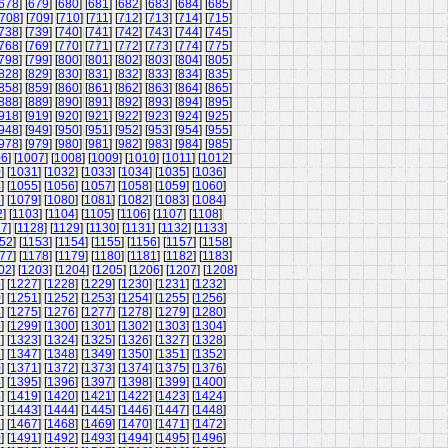
678
] [
679
] [
680
] [
681
] [
682
] [
683
] [
684
] [
685
]
708
] [
709
] [
710
] [
711
] [
712
] [
713
] [
714
] [
715
]
738
] [
739
] [
740
] [
741
] [
742
] [
743
] [
744
] [
745
]
768
] [
769
] [
770
] [
771
] [
772
] [
773
] [
774
] [
775
]
798
] [
799
] [
800
] [
801
] [
802
] [
803
] [
804
] [
805
]
828
] [
829
] [
830
] [
831
] [
832
] [
833
] [
834
] [
835
]
858
] [
859
] [
860
] [
861
] [
862
] [
863
] [
864
] [
865
]
888
] [
889
] [
890
] [
891
] [
892
] [
893
] [
894
] [
895
]
918
] [
919
] [
920
] [
921
] [
922
] [
923
] [
924
] [
925
]
948
] [
949
] [
950
] [
951
] [
952
] [
953
] [
954
] [
955
]
978
] [
979
] [
980
] [
981
] [
982
] [
983
] [
984
] [
985
]
06
] [
1007
] [
1008
] [
1009
] [
1010
] [
1011
] [
1012
]
0
] [
1031
] [
1032
] [
1033
] [
1034
] [
1035
] [
1036
]
4
] [
1055
] [
1056
] [
1057
] [
1058
] [
1059
] [
1060
]
8
] [
1079
] [
1080
] [
1081
] [
1082
] [
1083
] [
1084
]
2
] [
1103
] [
1104
] [
1105
] [
1106
] [
1107
] [
1108
]
27
] [
1128
] [
1129
] [
1130
] [
1131
] [
1132
] [
1133
]
52
] [
1153
] [
1154
] [
1155
] [
1156
] [
1157
] [
1158
]
77
] [
1178
] [
1179
] [
1180
] [
1181
] [
1182
] [
1183
]
02
] [
1203
] [
1204
] [
1205
] [
1206
] [
1207
] [
1208
]
6
] [
1227
] [
1228
] [
1229
] [
1230
] [
1231
] [
1232
]
0
] [
1251
] [
1252
] [
1253
] [
1254
] [
1255
] [
1256
]
4
] [
1275
] [
1276
] [
1277
] [
1278
] [
1279
] [
1280
]
8
] [
1299
] [
1300
] [
1301
] [
1302
] [
1303
] [
1304
]
2
] [
1323
] [
1324
] [
1325
] [
1326
] [
1327
] [
1328
]
6
] [
1347
] [
1348
] [
1349
] [
1350
] [
1351
] [
1352
]
0
] [
1371
] [
1372
] [
1373
] [
1374
] [
1375
] [
1376
]
4
] [
1395
] [
1396
] [
1397
] [
1398
] [
1399
] [
1400
]
8
] [
1419
] [
1420
] [
1421
] [
1422
] [
1423
] [
1424
]
2
] [
1443
] [
1444
] [
1445
] [
1446
] [
1447
] [
1448
]
6
] [
1467
] [
1468
] [
1469
] [
1470
] [
1471
] [
1472
]
0
] [
1491
] [
1492
] [
1493
] [
1494
] [
1495
] [
1496
]