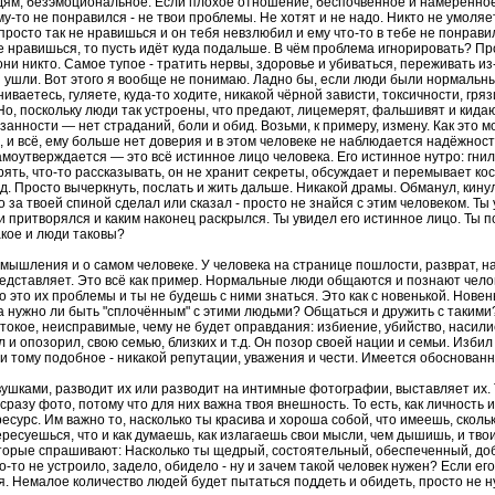
ям, безэмоциональное. Если плохое отношение, беспочвенное и намеренное, 
-то не понравился - не твои проблемы. Не хотят и не надо. Никто не умоляет.
 просто так не нравишься и он тебя невзлюбил и ему что-то в тебе не понрави
не нравишься, то пусть идёт куда подальше. В чём проблема игнорировать? Пр
они никто. Самое тупое - тратить нервы, здоровье и убиваться, переживать и
ушли. Вот этого я вообще не понимаю. Ладно бы, если люди были нормальные
ваетесь, гуляете, куда-то ходите, никакой чёрной зависти, токсичности, грязи
Но, поскольку люди так устроены, что предают, лицемерят, фальшивят и кидаю
анности — нет страданий, боли и обид. Возьми, к примеру, измену. Как это 
, и всё, ему больше нет доверия и в этом человеке не наблюдается надёжности
самоутверждается — это всё истинное лицо человека. Его истинное нутро: гни
верять, что-то рассказывать, он не хранит секреты, обсуждает и перемывает ко
.д. Просто вычеркнуть, послать и жить дальше. Никакой драмы. Обманул, кинул
о за твоей спиной сделал или сказал - просто не знайся с этим человеком. Ты 
и притворялся и каким наконец раскрылся. Ты увидел его истинное лицо. Ты п
акое и люди таковы?
мышления и о самом человеке. У человека на странице пошлости, разврат, на
 представляет. Это всё как пример. Нормальные люди общаются и познают челов
о это их проблемы и ты не будешь с ними знаться. Это как с новенькой. Нове
гда нужно ли быть "сплочённым" с этими людьми? Общаться и дружить с такими
токое, неисправимые, чему не будет оправдания: избиение, убийство, насилие 
 и опозорил, свою семью, близких и т.д. Он позор своей нации и семьи. Избил 
 тому подобное - никакой репутации, уважения и чести. Имеется обоснованн
ушками, разводит их или разводит на интимные фотографии, выставляет их. Т
разу фото, потому что для них важна твоя внешность. То есть, как личность 
есурс. Им важно то, насколько ты красива и хороша собой, что имеешь, скольк
ересуешься, что и как думаешь, как излагаешь свои мысли, чем дышишь, и тво
которые спрашивают: Насколько ты щедрый, состоятельный, обеспеченный, д
-то не устроило, задело, обидело - ну и зачем такой человек нужен? Если его 
я. Немалое количество людей будет пытаться поддеть и обидеть, просто не 