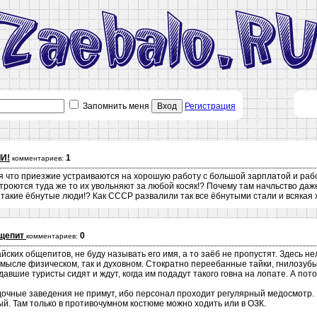
Запомнить меня
Вход
Регистрация
И!
1
комментариев:
ся что приезжие устраиваются на хорошую работу с большой зарплатой и раб
устроются туда же то их увольняют за любой косяк!? Почему там начльство да
такие ёбнутые люди!? Как СССР развалили так все ёбнутыми стали и всякая 
бщепит
0
комментариев:
ских общепитов, не буду называть его имя, а то заёб не пропустят. Здесь нел
 смысле физическом, так и духовном. Стократно переебанные тайки, гнилозубы
авшие туристы сидят и ждут, когда им подадут такого говна на лопате. А пото
очные заведения не примут, ибо персонал проходит регулярный медосмотр. Н
й. Там только в противочумном костюме можно ходить или в ОЗК.