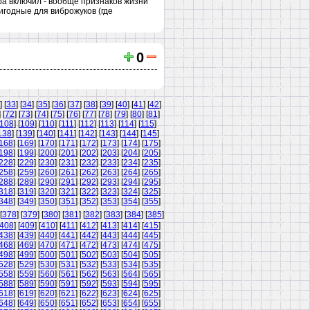
тра включил - вообще признаков жизни
игодные для виброжуков (где
0
] [
33
] [
34
] [
35
] [
36
] [
37
] [
38
] [
39
] [
40
] [
41
] [
42
]
] [
72
] [
73
] [
74
] [
75
] [
76
] [
77
] [
78
] [
79
] [
80
] [
81
]
108
] [
109
] [
110
] [
111
] [
112
] [
113
] [
114
] [
115
]
138
] [
139
] [
140
] [
141
] [
142
] [
143
] [
144
] [
145
]
168
] [
169
] [
170
] [
171
] [
172
] [
173
] [
174
] [
175
]
198
] [
199
] [
200
] [
201
] [
202
] [
203
] [
204
] [
205
]
228
] [
229
] [
230
] [
231
] [
232
] [
233
] [
234
] [
235
]
258
] [
259
] [
260
] [
261
] [
262
] [
263
] [
264
] [
265
]
288
] [
289
] [
290
] [
291
] [
292
] [
293
] [
294
] [
295
]
318
] [
319
] [
320
] [
321
] [
322
] [
323
] [
324
] [
325
]
348
] [
349
] [
350
] [
351
] [
352
] [
353
] [
354
] [
355
]
[
378
] [
379
] [
380
] [
381
] [
382
] [
383
] [
384
] [
385
]
408
] [
409
] [
410
] [
411
] [
412
] [
413
] [
414
] [
415
]
438
] [
439
] [
440
] [
441
] [
442
] [
443
] [
444
] [
445
]
468
] [
469
] [
470
] [
471
] [
472
] [
473
] [
474
] [
475
]
498
] [
499
] [
500
] [
501
] [
502
] [
503
] [
504
] [
505
]
528
] [
529
] [
530
] [
531
] [
532
] [
533
] [
534
] [
535
]
558
] [
559
] [
560
] [
561
] [
562
] [
563
] [
564
] [
565
]
588
] [
589
] [
590
] [
591
] [
592
] [
593
] [
594
] [
595
]
618
] [
619
] [
620
] [
621
] [
622
] [
623
] [
624
] [
625
]
648
] [
649
] [
650
] [
651
] [
652
] [
653
] [
654
] [
655
]