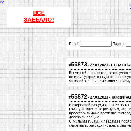
>>
ВСЕ
ЗАЕБАЛО!
E-mail
Пароль
55873
#
- 27.03.2023 -
ПОНАЕХАЛ
Вы мне объясните как так получает
не могут устроится туда же а если 
жителей что они приезжие!? Почему 
55872
#
- 27.03.2023 -
Тайский о
В очередной раз удивил любитель тай
Грязнули тянутся к грязнулям, как в
представить даже противно. А оголод
доложили порцию.
С гнилыми зубами и пёздами в поряд
слыхивали, рассадник заразы знатны