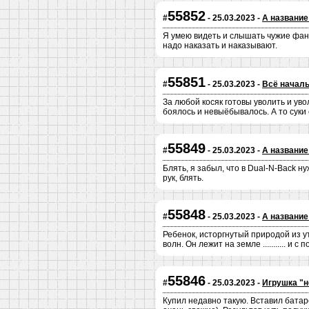
55852
#
- 25.03.2023 -
А название
Я умею видеть и слышать чужие фант
надо наказать и наказывают.
55851
#
- 25.03.2023 -
Всё началь
За любой косяк готовы уволить и ув
боялось и невыёбывалось. А то суки
55849
#
- 25.03.2023 -
А название
Блять, я забыл, что в Dual-N-Back н
рук, блять.
55848
#
- 25.03.2023 -
А название
Ребенок, исторгнутый природой из 
волн. Он лежит на земле ........... 
55846
#
- 25.03.2023 -
Игрушка "н
Купил недавно такую. Вставил батар