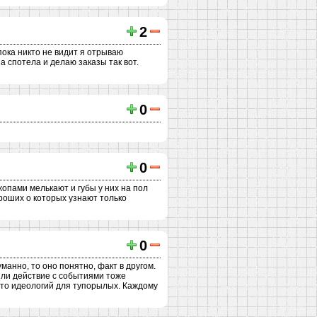
2
пока никто не видит я отрываю
а спотела и делаю заказы так вот.
0
0
жопами мелькают и губы у них на пол
ороших о которых узнают только
0
манно, то оно понятно, факт в другом.
 или действие с событиями тоже
осто идеологий для тупорылых. Каждому