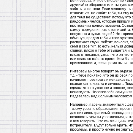
меня безразличное отношение к люд
дружим/не общаемся или ты тупо кому
заботы, а не твои. Если человеку ты
относиться, не любит тебя, ты ему 
для тебя не существует, потому что 
рандомных челов, которые пришли и 
протяжении долгого времени. Созвани
самоутверждения, сплетен и хейта. 
ненужных и чужих людей? Нет привяз
обманул, предал тебя и твои чувства
распускает слухи, хейтит, поносит, 
себя и своё "Я". То есть, нельзя до
спиной, плохо о тебе отзывается и т
плохо относился, узнал, что он что-т
или являлся всё это время. Кем был 
привязанности, если время нынче т
Интересы многое говорят об образе 
т.д. - тебе понятно, что он из себя
начинают презирать и ненавидеть, т
познав как человека и личность. То
сделал что-то ужасное и плохое, жес
ненавидеть. Человек себя сам унизил
Издевалась над больным человеком и
Например, парень знакомиться с дев
твоему уровню образования, просят с
для них лишь красивый аксессуар и р
познавать: чем ты увлекаешься, инт
о чем говорить. Это как женщины, 
потребители. Будут только брать. Что
проблемы, и просто нужно не знатьс