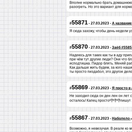
Вполне нормально брать домашнюю ед
разогреть. Но это вариант для норм
55871
#
- 27.03.2023 -
А название
Я сюда захожу, чтобы день недели у
55870
#
- 27.03.2023 -
Заёб #5585
Надеюсь для таких как ты в аду при
при чём тут другие люди? Они что б
исподтишка. Пидор блять. Меняй раб
Как дальше жить будем, за кого наши
ты просто пиздабол, это другое дело
55869
#
- 27.03.2023 -
Я просто в 
Не заходил сюда он ден лен он лет 
осталось! Капец просто👎👎👎пишут 
55867
#
- 27.03.2023 -
Наболело
Возможно, я невезучая. В реале ко м