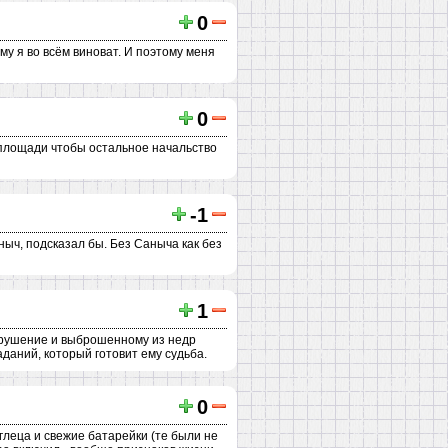
0
му я во всём виноват. И поэтому меня
0
 площади чтобы остальное начальство
-1
аныч, подсказал бы. Без Саныча как без
1
крушение и выброшенному из недр
раданий, который готовит ему судьба.
0
глеца и свежие батарейки (те были не