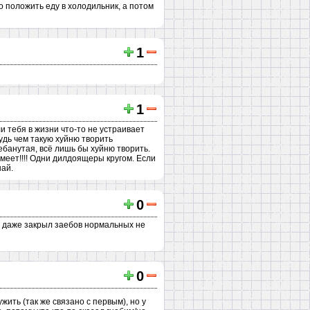
 положить еду в холодильник, а потом
1
1
и тебя в жизни что-то не устраивает
удь чем такую хуйню творить
ебанутая, всё лишь бы хуйню творить.
умеет!!!! Одни дилдоящеры кругом. Если
най.
0
то даже закрыл заебов нормальных не
0
ить (так же связано с первым), но у