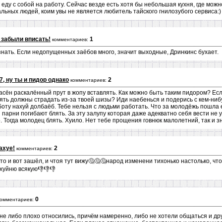
у с собой на работу. Сейчас везде есть хотя бы небольшая кухня, где можно
альных людей, коим увы не является любитель тайского гнилозубого сервиса:)
 забыли вписать!
1
комментариев:
знать. Если недопущенных заёбов много, значит выходные, Дринкинс бухает.
7, ну ты и пидор однако
2
комментариев:
пасён раскалённый прут в жопу вставлять. Как можно быть таким пидором? Есл
лять должны страдать из-за твоей шизы? Иди наебенься и подерись с кем-ниб
оту нахуй долбаёб. Тебе нельзя с людьми работать. Что за молодёжь пошла 
 парни погибают блять. За эту залупу которая даже адекватно себя вести не 
. Тогда молодец блять. Хуило. Нет тебе прощения говнюк малолетний, так и з
ахуе!
2
комментариев:
сто и вот зашёл, и чтоя тут вижу🤔🤔🤔народ изменени тихонько настолько, ч
хуйню всякую👎👎👎
0
комментариев:
не либо плохо относились, причём намеренно, либо не хотели общаться и друж