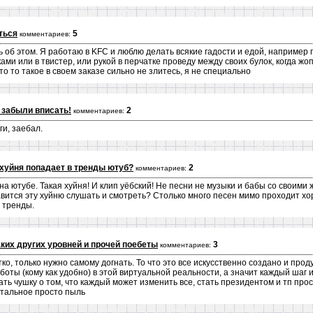
ться
5
комментариев:
ь об этом. Я работаю в KFC и люблю делать всякие гадости и едой, например 
ами или в твистер, или рукой в перчатке проведу между своих булок, когда жоп
о то такое в своем заказе сильно не злитесь, я не специально
 забыли вписать!
2
комментариев:
ги, заебал.
 хуйня попадает в тренды ютуб?
2
комментариев:
а ютубе. Такая хуйня! И клип уёбский! Не песни не музыки и бабы со своими 
авится эту хуйню слушать и смотреть? Столько много песен мимо проходит х
 тренды.
аких других уровней и прочей поебеты
3
комментариев:
о, только нужно самому догнать. То что это все искусственно создано и проду
боты (кому как удобно) в этой виртуальной реальности, а значит каждый шаг
ть чушку о том, что каждый может изменить все, стать президентом и тп пр
стальное просто пыль