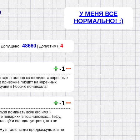
У МЕНЯ ВСЕ
НОРМАЛЬНО! :)
48660
4
Допущено:
| Допустим (:
-1
отают там всю свою жизнь а коренные
же приезжие пиздит на коренных
хуйня в Россию понаехала!
-1
ьзя поминать всуе его имя:)
е поварихи в тошниловках... Тьфу,
м ещё и скандал устроят, что не
у в тае о таких предрассудках и не