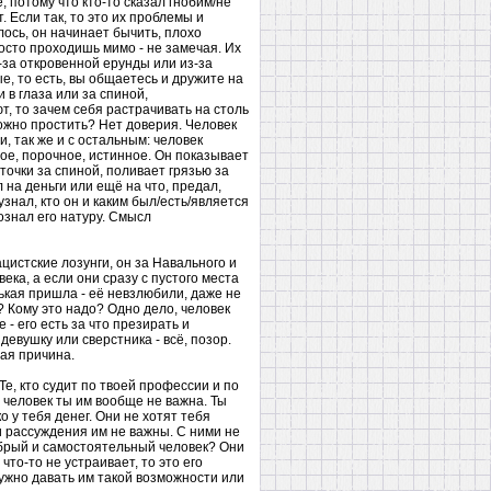
потому что кто-то сказал гнобим/не
 Если так, то это их проблемы и
лось, он начинает бычить, плохо
осто проходишь мимо - не замечая. Их
з-за откровенной ерунды или из-за
, то есть, вы общаетесь и дружите на
 в глаза или за спиной,
т, то зачем себя растрачивать на столь
можно простить? Нет доверия. Человек
, так же и с остальным: человек
лое, порочное, истинное. Он показывает
сточки за спиной, поливает грязью за
 на деньги или ещё на что, предал,
узнал, кто он и каким был/есть/является
ознал его натуру. Смысл
цистские лозунги, он за Навального и
ека, а если они сразу с пустого места
нькая пришла - её невзлюбили, даже не
? Кому это надо? Одно дело, человек
- его есть за что презирать и
девушку или сверстника - всё, позор.
ая причина.
е, кто судит по твоей профессии и по
и человек ты им вообще не важна. Ты
о у тебя денег. Они не хотят тебя
и рассуждения им не важны. С ними не
обрый и самостоятельный человек? Они
что-то не устраивает, то это его
нужно давать им такой возможности или