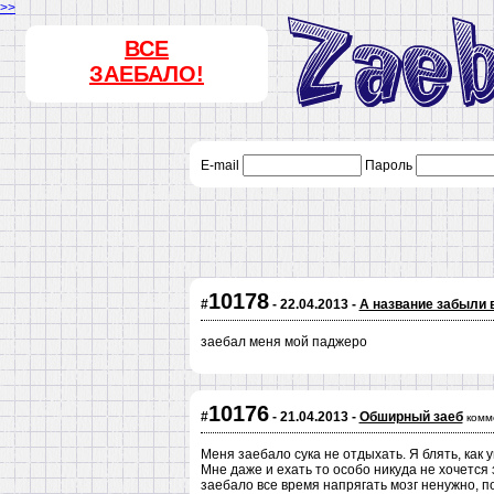
>>
ВСЕ
ЗАЕБАЛО!
E-mail
Пароль
10178
#
- 22.04.2013 -
А название забыли 
заебал меня мой паджеро
10176
#
- 21.04.2013 -
Обширный заеб
комм
Меня заебало сука не отдыхать. Я блять, как у
Мне даже и ехать то особо никуда не хочется 
заебало все время напрягать мозг ненужно, по