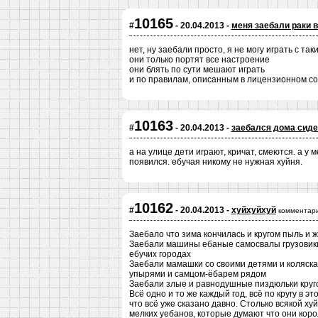
10165
#
- 20.04.2013 -
меня заебали раки в
нет, ну заебали просто, я не могу играть с т
они только портят все настроение
они блять по сути мешают играть
и по правилам, описанным в лицензионном со
10163
#
- 20.04.2013 -
заебался дома сиде
а на улице дети играют, кричат, смеются. а у 
появился. ебучая никому не нужная хуйня.
10162
#
- 20.04.2013 -
хуйхуйхуй
комментари
Заебало что зима кончилась и кругом пыль и ж
Заебали машины ебаные самосвалы грузовики,
ебучих городах
Заебали мамашки со своими детями и коляска
упырями и самцом-ёбарем рядом
Заебали злые и равнодушные пиздюльки круг
Всё одно и то же каждый год, всё по кругу в э
что всё уже сказано давно. Столько всякой х
мелких уебанов, которые думают что они коро