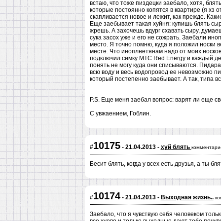
встаю, что тоже пиздецки заебало, хотя, блять
которые постоянно копятся в квартире (я хз от
скапливается новое и лежит, как прежде. Какие
Еще заебывает такая хуйня: купишь блять сыру
жрешь. А захочешь вдург схавать сыру, думаеш
сука засох уже и его не сожрать. Заебали ин
место. Я точно помню, куда я положил носки в
месте. Что иноплнетянам надо от моих носков 
подключил симку МТС Red Energy и каждый день
понять не могу куда они списываются. Пидарас
всю воду и весь водопровод ее невозможно пит
который постепенно заебывает. А так, типа вс
P.S. Еще меня заебал вопрос: варят ли еще с
С увжаением, Гоблин.
10175
#
- 21.04.2013 -
хуй блять
комментари
Бесит блять, когда у всех есть друзья, а ты б
10174
#
- 21.04.2013 -
Выходная жизнь..
ко
Заебало, что я чувствую себя человеком толь