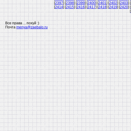
[
2397
] [
2398
] [
2399
] [
2400
] [
2401
] [
2402
] [
2403
] [
[
2414
] [
2415
] [
2416
] [
2417
] [
2418
] [
2419
] [
2420
] [
[
Все права ... похуй :)
Почта
menya@zaebalo.ru