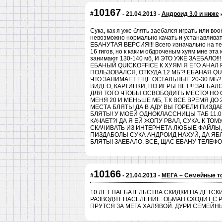
10167
#
- 21.04.2013 -
Андроид 3.0 и ниже
Сука, как я уже блять заебался играть или во
невозможно нормально качать и устанавливат
ЕБАНУТАЯ ВЕРСИЯ!!! Всего изначально на те
16 гигов, но к каким обдроченым хуям мне эт
занимают 130-140 мб, И ЭТО УЖЕ ЗАЕБАЛО
ЕБАНЫЙ QUICKOFFICE К ХУЯМ Я ЕГО АНАЛ Р
ПОЛЬЗОВАЛСЯ, ОТКУДА 12 МБ?! ЕБАНАЯ QUI
ЧТО ЗАНИМАЕТ ЕЩЕ ОСТАЛЬНЫЕ 20-30 МБ?
ВИДЕО, КАРТИНКИ, НО ИГРЫ НЕТ!!! ЗАЕБА
ДЛЯ ТОГО ЧТОБЫ ОСВОБОДИТЬ МЕСТО! НО 
МЕНЯ 20 И МЕНЬШЕ МБ, Т.К ВСЕ ВРЕМЯ ДО
МЕСТА БЛЯТЬ! ДА В АДУ ВЫ ГОРЕЛИ ПИЗ
БЛЯТЬ!! У МОЕЙ ОДНОКЛАССНИЦЫ ТАБ 11.0 
КАЧАЕТ?! ДА Я ЕЙ ЖОПУ РВАЛ, СУКА. К Т
СКАЧИВАТЬ ИЗ ИНТЕРНЕТА ЛЮБЫЕ ФАЙЛЫ, 
ПИЗДАБОЛЫ СУКА АНДРОИД НАХУЙ, ДА ЯБ
БЛЯТЬ!! ЗАЕБАЛО, ВСЕ, ЩАС ЕБАНУ ТЕЛЕФО
10166
#
- 21.04.2013 -
МЕГА – Семейные т
10 ЛЕТ НАЕБАТЕЛЬСТВА СКИДКИ НА ДЕТСК
РАЗВОДЯТ НАСЕЛЕНИЕ. ОБМАН СХОДИТ С 
ПРУТСЯ ЗА МЕГА ХАЛЯВОЙ. ДУРИ СЕМЕЙНЫХ