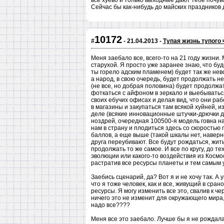
все хуево и только выходные дают тебе почувс
Сейчас бы как-нибудь до майских праздников 
10172
#
- 21.04.2013 -
Тупая жизнь тупого
Меня заебало все, всего-то на 21 году жизни.
старухой. Я просто уже заранее знаю, что буд
ты горело адским пламенем) будет так же нев
а народ, в свою очередь, будет продолжать н
(не все, но добрая половина) будет продолжат
фоткаться с айфоном в зеркало и выебываться
своих ебучих офисах и делая вид, что они ра
в магазины и закупаться там всякой хуйней, 
деле (всякие инновационные штучки-дрючки д
ноздрей, очередная 100500-я модель говна на ан
нам в страну и плодиться здесь со скоростью 
баллов, а еще выше (такой шкалы нет, наверн
друга переубивают. Все будут рождаться, жить
продолжать то же самое. И все по кругу, до т
эволюции или какого-то воздействия из Космос
растратив все ресурсы планеты и тем самым 
Заебись сценарий, да? Вот я и не хочу так. А
что я тоже человек, как и все, живущий в ср
ресурсы. Я могу изменить все это, свалив к че
ничего это не изменит для окружающего мира,
надо все????
Меня все это заебало. Лучше бы я не рождала