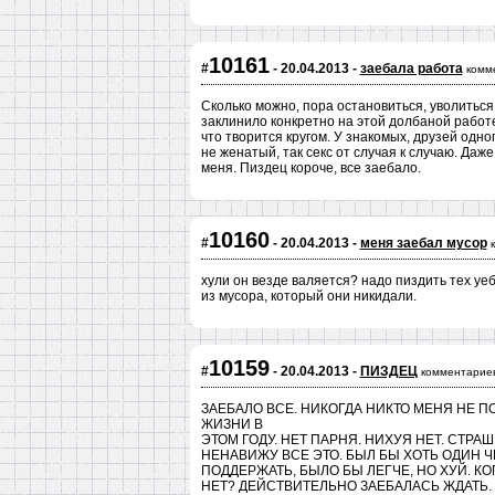
10161
#
- 20.04.2013 -
заебала работа
комм
Сколько можно, пора остановиться, уволиться 
заклинило конкретно на этой долбаной работе.
что творится кругом. У знакомых, друзей одно
не женатый, так секс от случая к случаю. Даже
меня. Пиздец короче, все заебало.
10160
#
- 20.04.2013 -
меня заебал мусор
хули он везде валяется? надо пиздить тех уеб
из мусора, который они никидали.
10159
#
- 20.04.2013 -
ПИЗДЕЦ
комментариев
ЗАЕБАЛО ВСЕ. НИКОГДА НИКТО МЕНЯ НЕ П
ЖИЗНИ В
ЭТОМ ГОДУ. НЕТ ПАРНЯ. НИХУЯ НЕТ. СТРА
НЕНАВИЖУ ВСЕ ЭТО. БЫЛ БЫ ХОТЬ ОДИН Ч
ПОДДЕРЖАТЬ, БЫЛО БЫ ЛЕГЧЕ, НО ХУЙ. К
НЕТ? ДЕЙСТВИТЕЛЬНО ЗАЕБАЛАСЬ ЖДАТЬ. С