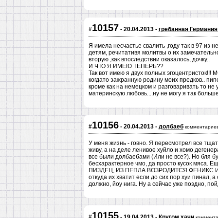
10157
#
- 20.04.2013 -
грёбанная Германия!
Я имела несчастье свалить ,году так в 97 из н
детям, речитативя молитвы о их замечательн
вторую ,как впоследствии оказалось, дочку..
И ЧТО Я ИМЕЮ ТЕПЕРЬ??
Так вот имею я двух полных эгоцентристок!!! М
когдато зажранную родину моих предков.. пипе
кроме как на немецком и разговаривать то н
материнскую любовь....ну не могу я так больше.
10156
#
- 20.04.2013 -
долбаеб
комментариев
У меня жизнь - говно. Я пересмотрел все тщат
живу, а на деле ленивое хуйло и хомо дегенер
все были долбаебами (Или не все?). Но бля бу
бесхарактерное чмо, да просто кусок мяса. 
ПИЗДЕЦ, ИЗ ПЕПЛА ВОЗРОДИТСЯ ФЕНИКС И С
откуда их хватит если до сих пор хуи пинал, а
должно, йоу нига. Ну а сейчас уже поздно, по
10155
#
- 19.04.2013 -
Кругом хачи
коммента