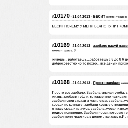
10170
#
- 21.04.2013 -
БЕСИТ
комментариев:
БЕСИТ,ПОЧЕМУ У МЕНЯ ВЕЧНО ТУПИТ КО
10169
#
- 21.04.2013 -
заебало нахуй наше
0
комментариев:
живешь... работаешь....работаешь с 8 до 8 6 д
добросовестно но то похер... все деньги прих
10168
#
- 21.04.2013 -
Просто заебало
комм
Просто все заебало. Заебала унылая учеба, 
жизнь, заебали туфли, которые мне натирают 
заебали свои страхи и комплексы, заебала хуе
соседи по комнате, заебали хуевые отношени
я пишу сюда и плачусь, заебала хуевая изнсол
редкое появление. Заебали носки, которые те
заебал меня квартира в целом , где живу я.И 