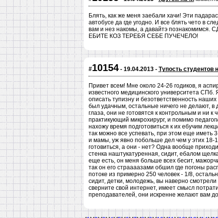
Блять, как же меня заебали хачи! Эти падара
автобусе да где угодно. И все блять чето в с
вам и нез накомы, а давайтэ познакомимс
ЕБИТЕ КОЗ ТЕРЕБЯ СЕБЕ ПУЧЕЧЕЛО!
10154
#
- 19.04.2013 -
Тупость студентов н
Привет всем! Мне около 24-26 годиков, я асп
известного медицинского университета СПб. 
описать тупизну и безответственность наших 
был удачным, остальные ничего не делают, в д
глаза, они не готовятся к контрольным и ни к 
практикующий микрохирург, и помимо педагог
нахожу время подготовиться к их ебучим лекц
так можно все успевать, при этом еще иметь 3
и мамы, уж явно побольше дел чем у этих 18-
готовиться, а они - нет? Одна вообще приходи
стенка наштукатуренная, сидит, ебалом щелка
еще есть, он меня больше всех бесит, мажорч
так он его страааазами обшил где погоны расп
потоке из примерно 250 человек - 1/8, остальн
сидит, детки, молодежь, вы наверно смотрели 
сверните свой интернет, имеет смысл потрати
преподавателей, они искренне желают вам добр