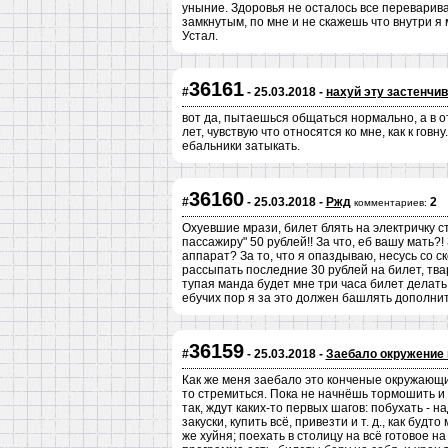
уныние. Здоровья не осталось все перевариват
замкнутым, по мне и не скажешь что внутри я 
Устал.
36161
#
- 25.03.2018 -
нахуй эту застенчи
вот да, пытаешься общаться нормально, а в о
лет, чувствую что относятся ко мне, как к говн
ебальники затыкать.
36160
#
- 25.03.2018 -
Ржд
2
комментариев:
Охуевшие мрази, билет блять на электричку ст
пассажиру" 50 рублей!! За что, еб вашу мать?
аппарат? За то, что я опаздываю, несусь со с
рассыпать последние 30 рублей на билет, твар
тупая манда будет мне три часа билет делать, 
ебучих пор я за это должен башлять дополни
36159
#
- 25.03.2018 -
Заебало окружение 
Как же меня заебало это конченые окружающие
то стремиться. Пока не начнёшь тормошить и 
так, ждут каких-то первых шагов: побухать - н
закуски, купить всё, привезти и т. д., как будт
же хуйня; поехать в столицу на всё готовое на