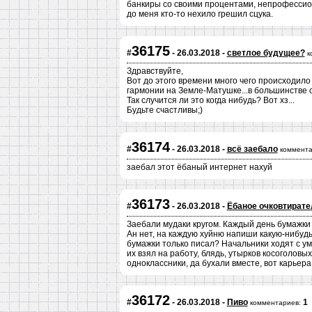
банкиры со своими процентами, непрофессиона
до меня кто-то нехило грешил сцука.
36175
#
- 26.03.2018 -
светлое будущее?
к
Здравствуйте,
Вот до этого времени много чего происходило
гармонии на Земле-Матушке...в большинстве с
Так случится ли это когда нибудь? Вот хз...
Будьте счастливы;)
36174
#
- 26.03.2018 -
всё заебало
коммента
заебал этот ёбаный интернет нахуй
36173
#
- 26.03.2018 -
Ёбаное очковтирате
Заебали мудаки кругом. Каждый день бумажки 
Ан нет, на каждую хуйню напиши какую-нибудь
бумажки только писал? Начальники ходят с умн
их взял на работу, блядь, утырков косоголовы
одноклассники, да бухали вместе, вот карьера
36172
#
- 26.03.2018 -
Пиво
1
комментариев: