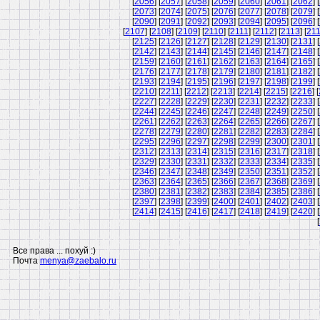
[
2056
] [
2057
] [
2058
] [
2059
] [
2060
] [
2061
] [
2062
] [
[
2073
] [
2074
] [
2075
] [
2076
] [
2077
] [
2078
] [
2079
] [
[
2090
] [
2091
] [
2092
] [
2093
] [
2094
] [
2095
] [
2096
] [
[
2107
] [
2108
] [
2109
] [
2110
] [
2111
] [
2112
] [
2113
] [
21
[
2125
] [
2126
] [
2127
] [
2128
] [
2129
] [
2130
] [
2131
] [
[
2142
] [
2143
] [
2144
] [
2145
] [
2146
] [
2147
] [
2148
] [
[
2159
] [
2160
] [
2161
] [
2162
] [
2163
] [
2164
] [
2165
] [
[
2176
] [
2177
] [
2178
] [
2179
] [
2180
] [
2181
] [
2182
] [
[
2193
] [
2194
] [
2195
] [
2196
] [
2197
] [
2198
] [
2199
] [
[
2210
] [
2211
] [
2212
] [
2213
] [
2214
] [
2215
] [
2216
] [
[
2227
] [
2228
] [
2229
] [
2230
] [
2231
] [
2232
] [
2233
] [
[
2244
] [
2245
] [
2246
] [
2247
] [
2248
] [
2249
] [
2250
] [
[
2261
] [
2262
] [
2263
] [
2264
] [
2265
] [
2266
] [
2267
] [
[
2278
] [
2279
] [
2280
] [
2281
] [
2282
] [
2283
] [
2284
] [
[
2295
] [
2296
] [
2297
] [
2298
] [
2299
] [
2300
] [
2301
] [
[
2312
] [
2313
] [
2314
] [
2315
] [
2316
] [
2317
] [
2318
] [
[
2329
] [
2330
] [
2331
] [
2332
] [
2333
] [
2334
] [
2335
] [
[
2346
] [
2347
] [
2348
] [
2349
] [
2350
] [
2351
] [
2352
] [
[
2363
] [
2364
] [
2365
] [
2366
] [
2367
] [
2368
] [
2369
] [
[
2380
] [
2381
] [
2382
] [
2383
] [
2384
] [
2385
] [
2386
] [
[
2397
] [
2398
] [
2399
] [
2400
] [
2401
] [
2402
] [
2403
] [
[
2414
] [
2415
] [
2416
] [
2417
] [
2418
] [
2419
] [
2420
] [
[
Все права ... похуй :)
Почта
menya@zaebalo.ru