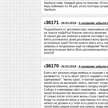
Заебало пиво. Каждый день по баночке. Итого 
беру хейнекен по 49 руб, итого полторы штуки
Заебало.
36171
#
- 26.03.2018 -
А название забыли 
Подзаебался от дпсников сука, неразумные уё
на трассе пиДоРсы! Короче хуесосы вонючие.
Я скачал gta san andreas и короче поставил ту
блять успокоился, всем дпсникам в жопу фало
штопанные сука!! Потом знаете блять есть так
хуяришь и пиздошишь ещё на свиданки! Так во
восхитительная блять! Всех дпсников выебал 
НАХУЙ
36170
#
- 26.03.2018 -
А название забыли 
Блять вот реально когда живёшь в социуме с
развиватся. то есть могут просто задавить пси
одинаковые", "жизнь одна", и прочая адовая 
своей хаты не вылазиют блять, смотрят телик
баранов ебанное, вспоминаю и пиздец нахуй п
Сейчас я к минимуму свёл знакомства с людьм
нахуй большинство жизненного гавна - женит
И только после этого моя жизнь стала такой ка
Когда ты утром встаёшь и чувствуешь что сего
ничего не должен и у тебя есть работа в кото
тупой бабы рядом (нахуй она нужна), когда ни