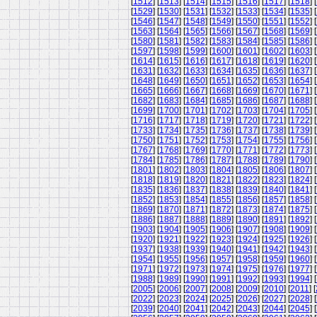
[
1512
] [
1513
] [
1514
] [
1515
] [
1516
] [
1517
] [
1518
] [
[
1529
] [
1530
] [
1531
] [
1532
] [
1533
] [
1534
] [
1535
] [
[
1546
] [
1547
] [
1548
] [
1549
] [
1550
] [
1551
] [
1552
] [
[
1563
] [
1564
] [
1565
] [
1566
] [
1567
] [
1568
] [
1569
] [
[
1580
] [
1581
] [
1582
] [
1583
] [
1584
] [
1585
] [
1586
] [
[
1597
] [
1598
] [
1599
] [
1600
] [
1601
] [
1602
] [
1603
] [
[
1614
] [
1615
] [
1616
] [
1617
] [
1618
] [
1619
] [
1620
] [
[
1631
] [
1632
] [
1633
] [
1634
] [
1635
] [
1636
] [
1637
] [
[
1648
] [
1649
] [
1650
] [
1651
] [
1652
] [
1653
] [
1654
] [
[
1665
] [
1666
] [
1667
] [
1668
] [
1669
] [
1670
] [
1671
] [
[
1682
] [
1683
] [
1684
] [
1685
] [
1686
] [
1687
] [
1688
] [
[
1699
] [
1700
] [
1701
] [
1702
] [
1703
] [
1704
] [
1705
] [
[
1716
] [
1717
] [
1718
] [
1719
] [
1720
] [
1721
] [
1722
] [
[
1733
] [
1734
] [
1735
] [
1736
] [
1737
] [
1738
] [
1739
] [
[
1750
] [
1751
] [
1752
] [
1753
] [
1754
] [
1755
] [
1756
] [
[
1767
] [
1768
] [
1769
] [
1770
] [
1771
] [
1772
] [
1773
] [
[
1784
] [
1785
] [
1786
] [
1787
] [
1788
] [
1789
] [
1790
] [
[
1801
] [
1802
] [
1803
] [
1804
] [
1805
] [
1806
] [
1807
] [
[
1818
] [
1819
] [
1820
] [
1821
] [
1822
] [
1823
] [
1824
] [
[
1835
] [
1836
] [
1837
] [
1838
] [
1839
] [
1840
] [
1841
] [
[
1852
] [
1853
] [
1854
] [
1855
] [
1856
] [
1857
] [
1858
] [
[
1869
] [
1870
] [
1871
] [
1872
] [
1873
] [
1874
] [
1875
] [
[
1886
] [
1887
] [
1888
] [
1889
] [
1890
] [
1891
] [
1892
] [
[
1903
] [
1904
] [
1905
] [
1906
] [
1907
] [
1908
] [
1909
] [
[
1920
] [
1921
] [
1922
] [
1923
] [
1924
] [
1925
] [
1926
] [
[
1937
] [
1938
] [
1939
] [
1940
] [
1941
] [
1942
] [
1943
] [
[
1954
] [
1955
] [
1956
] [
1957
] [
1958
] [
1959
] [
1960
] [
[
1971
] [
1972
] [
1973
] [
1974
] [
1975
] [
1976
] [
1977
] [
[
1988
] [
1989
] [
1990
] [
1991
] [
1992
] [
1993
] [
1994
] [
[
2005
] [
2006
] [
2007
] [
2008
] [
2009
] [
2010
] [
2011
] [
[
2022
] [
2023
] [
2024
] [
2025
] [
2026
] [
2027
] [
2028
] [
[
2039
] [
2040
] [
2041
] [
2042
] [
2043
] [
2044
] [
2045
] [