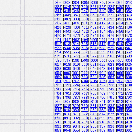
[
302
] [
303
] [
304
] [
305
] [
306
] [
307
] [
308
] [
309
] [
31
[
323
] [
324
] [
325
] [
326
] [
327
] [
328
] [
329
] [
330
] [
331
[
344
] [
345
] [
346
] [
347
] [
348
] [
349
] [
350
] [
351
] [
352
[
365
] [
366
] [
367
] [
368
] [
369
] [
370
] [
371
] [
372
] [
373
[
386
] [
387
] [
388
] [
389
] [
390
] [
391
] [
392
] [
393
] [
394
[
407
] [
408
] [
409
] [
410
] [
411
] [
412
] [
413
] [
414
] [
415
[
428
] [
429
] [
430
] [
431
] [
432
] [
433
] [
434
] [
435
] [
436
[
449
] [
450
] [
451
] [
452
] [
453
] [
454
] [
455
] [
456
] [
457
[
470
] [
471
] [
472
] [
473
] [
474
] [
475
] [
476
] [
477
] [
478
[
491
] [
492
] [
493
] [
494
] [
495
] [
496
] [
497
] [
498
] [
49
[
512
] [
513
] [
514
] [
515
] [
516
] [
517
] [
518
] [
519
] [
520
[
533
] [
534
] [
535
] [
536
] [
537
] [
538
] [
539
] [
540
] [
541
[
554
] [
555
] [
556
] [
557
] [
558
] [
559
] [
560
] [
561
] [
562
[
575
] [
576
] [
577
] [
578
] [
579
] [
580
] [
581
] [
582
] [
583
[
596
] [
597
] [
598
] [
599
] [
600
] [
601
] [
602
] [
603
] [
60
[
617
] [
618
] [
619
] [
620
] [
621
] [
622
] [
623
] [
624
] [
625
[
638
] [
639
] [
640
] [
641
] [
642
] [
643
] [
644
] [
645
] [
646
[
659
] [
660
] [
661
] [
662
] [
663
] [
664
] [
665
] [
666
] [
667
[
680
] [
681
] [
682
] [
683
] [
684
] [
685
] [
686
] [
687
] [
688
[
701
] [
702
] [
703
] [
704
] [
705
] [
706
] [
707
] [
708
] [
70
[
722
] [
723
] [
724
] [
725
] [
726
] [
727
] [
728
] [
729
] [
730
[
743
] [
744
] [
745
] [
746
] [
747
] [
748
] [
749
] [
750
] [
751
[
764
] [
765
] [
766
] [
767
] [
768
] [
769
] [
770
] [
771
] [
772
[
785
] [
786
] [
787
] [
788
] [
789
] [
790
] [
791
] [
792
] [
793
[
806
] [
807
] [
808
] [
809
] [
810
] [
811
] [
812
] [
813
] [
814
[
827
] [
828
] [
829
] [
830
] [
831
] [
832
] [
833
] [
834
] [
835
[
848
] [
849
] [
850
] [
851
] [
852
] [
853
] [
854
] [
855
] [
856
[
869
] [
870
] [
871
] [
872
] [
873
] [
874
] [
875
] [
876
] [
877
[
890
] [
891
] [
892
] [
893
] [
894
] [
895
] [
896
] [
897
] [
898
[
911
] [
912
] [
913
] [
914
] [
915
] [
916
] [
917
] [
918
] [
919
[
932
] [
933
] [
934
] [
935
] [
936
] [
937
] [
938
] [
939
] [
940
[
953
] [
954
] [
955
] [
956
] [
957
] [
958
] [
959
] [
960
] [
961