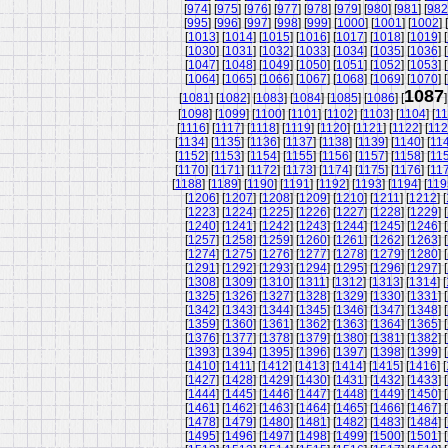
[
974
] [
975
] [
976
] [
977
] [
978
] [
979
] [
980
] [
981
] [
982
[
995
] [
996
] [
997
] [
998
] [
999
] [
1000
] [
1001
] [
1002
] [
[
1013
] [
1014
] [
1015
] [
1016
] [
1017
] [
1018
] [
1019
] [
[
1030
] [
1031
] [
1032
] [
1033
] [
1034
] [
1035
] [
1036
] [
[
1047
] [
1048
] [
1049
] [
1050
] [
1051
] [
1052
] [
1053
] [
[
1064
] [
1065
] [
1066
] [
1067
] [
1068
] [
1069
] [
1070
] [
1087
[
1081
] [
1082
] [
1083
] [
1084
] [
1085
] [
1086
] [
]
[
1098
] [
1099
] [
1100
] [
1101
] [
1102
] [
1103
] [
1104
] [
11
[
1116
] [
1117
] [
1118
] [
1119
] [
1120
] [
1121
] [
1122
] [
11
[
1134
] [
1135
] [
1136
] [
1137
] [
1138
] [
1139
] [
1140
] [
11
[
1152
] [
1153
] [
1154
] [
1155
] [
1156
] [
1157
] [
1158
] [
11
[
1170
] [
1171
] [
1172
] [
1173
] [
1174
] [
1175
] [
1176
] [
11
[
1188
] [
1189
] [
1190
] [
1191
] [
1192
] [
1193
] [
1194
] [
119
[
1206
] [
1207
] [
1208
] [
1209
] [
1210
] [
1211
] [
1212
] [
[
1223
] [
1224
] [
1225
] [
1226
] [
1227
] [
1228
] [
1229
] [
[
1240
] [
1241
] [
1242
] [
1243
] [
1244
] [
1245
] [
1246
] [
[
1257
] [
1258
] [
1259
] [
1260
] [
1261
] [
1262
] [
1263
] [
[
1274
] [
1275
] [
1276
] [
1277
] [
1278
] [
1279
] [
1280
] [
[
1291
] [
1292
] [
1293
] [
1294
] [
1295
] [
1296
] [
1297
] [
[
1308
] [
1309
] [
1310
] [
1311
] [
1312
] [
1313
] [
1314
] [
[
1325
] [
1326
] [
1327
] [
1328
] [
1329
] [
1330
] [
1331
] [
[
1342
] [
1343
] [
1344
] [
1345
] [
1346
] [
1347
] [
1348
] [
[
1359
] [
1360
] [
1361
] [
1362
] [
1363
] [
1364
] [
1365
] [
[
1376
] [
1377
] [
1378
] [
1379
] [
1380
] [
1381
] [
1382
] [
[
1393
] [
1394
] [
1395
] [
1396
] [
1397
] [
1398
] [
1399
] [
[
1410
] [
1411
] [
1412
] [
1413
] [
1414
] [
1415
] [
1416
] [
[
1427
] [
1428
] [
1429
] [
1430
] [
1431
] [
1432
] [
1433
] [
[
1444
] [
1445
] [
1446
] [
1447
] [
1448
] [
1449
] [
1450
] [
[
1461
] [
1462
] [
1463
] [
1464
] [
1465
] [
1466
] [
1467
] [
[
1478
] [
1479
] [
1480
] [
1481
] [
1482
] [
1483
] [
1484
] [
[
1495
] [
1496
] [
1497
] [
1498
] [
1499
] [
1500
] [
1501
] [