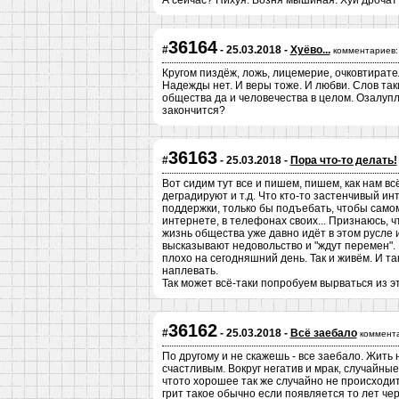
А сейчас? Нихуя. Возня мышиная. Хуи дрочат и
36164
#
- 25.03.2018 -
Хуёво...
комментариев:
Кругом пиздёж, ложь, лицемерие, очковтирате
Надежды нет. И веры тоже. И любви. Слов та
общества да и человечества в целом. Озалупл
закончится?
36163
#
- 25.03.2018 -
Пора что-то делать!
Вот сидим тут все и пишем, пишем, как нам в
деградируют и т.д. Что кто-то застенчивый ин
поддержки, только бы подъебать, чтобы самому
интернете, в телефонах своих... Признаюсь, ч
жизнь общества уже давно идёт в этом русле и
высказывают недовольство и "ждут перемен". Н
плохо на сегодняшний день. Так и живём. И так
наплевать.
Так может всё-таки попробуем вырваться из э
36162
#
- 25.03.2018 -
Всё заебало
коммент
По другому и не скажешь - все заебало. Жить 
счастливым. Вокруг негатив и мрак, случайны
чтото хорошее так же случайно не происходит
грит такое обычно если появляется то лет чере