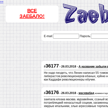
>>
ВСЕ
ЗАЕБАЛО!
E-mail
Пароль
36177
#
- 26.03.2018 -
А название забыли 
Не надо пиздеть, что Ленин написал 55 томов
либерастов революционеров ебаных, хуйню не 
как Каддафи революционеры ебучие.
36176
#
- 26.03.2018 -
масквабад
комментар
заипала клоака масква. муравейник, ссаный 
потребляцкий ненасытный социум, загаженные
хмурые ипальники, злые агрессивные терпилы