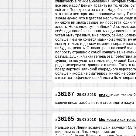
клинические псих-заболевания, которые тольк
всё оно надо? Деньги тратить на то, чтобы быт
всё это. Перед всем на свете. Надо было себ
что таким неотвратимо пропащим стану. Госпо
якобы нужно, что в детстве неопытные люди в
никакого ни знака свыше, ни просвета, один г
злость. Но сколько тут злобных? И сколько 
себя одиночкой из непонятых одиночек на этой
устал быть трезвым, мне плохо, сейчас болею
больше, чем не хочется маминой смерти, ну ёб
вывод: только гедонизм поможет справиться с 
нибудь пожевать. Ставлю крест на своей жизни
попросту страшно с собой кончать за неиме
разума, души, или как теперь эта поеботина 
хуйню, но получается только под химией. Как 
рода эксперимент длинною в жизнь. Так что м
предсмертной запиской очередного чёрствого
больше никогда не сматерюсь, никого не обижу
как катастрофически ошибался и был неправ 
36167
#
- 25.03.2018 -
нихуя
0
комментариев:
кароче писал заеб а потом стер. идите нахуй
36165
#
- 25.03.2018 -
Мелковато как-то всё
Раньше вот Ленин возьмёт да и захуярит 55 т
широкомасштабные мероприятия.