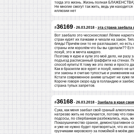
тогда это жизнь. Жизнь полная БЛАЖЕНСТВА)
Не многие смогут так жить, ведь ум находится
иллюзии нет
36169
#
- 26.03.2018 -
эта страна заебала 
Вот заебало это чессноеслово! Лёгкие наркот
стран курят их пачками и чихали на закон. Ти
блядь! Причём они то не разглашают, но ест
страны или королём что бы вы сделали?? Ест
похуй, это ж мечта каждого.
Поэтому я курю и хули это моё дело, ни разу 
подъезд расписанный граффити на стенах. По
способ купить! К тому же это легко и просто д
Как в бразилли все курят и похуй, никого не ш
эти законы я считаю тупостью и унижением н
Кстати современное аниме штырит не хуже ги
Короче говоря скоро еду в голландию и заебис
страна тупых запретов.
36168
#
- 26.03.2018 -
Заебала в края сво
Сука, как меня заебал свой сраный алкоголизм.
натрезво жить не получается, потому что говн
подсосы, по сбербанкам разбежались, ишь, жи
Показушничество сраное, демонстративное соп
и уже не нужно будет притворяться, что их на
грузчиками кировского за помойкой в моём дво