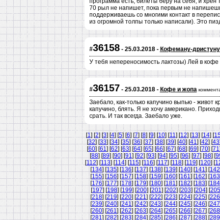
программа есть, билеты беру на себя, и хрен т
70 рыл не напишет, пока первым не напишешь 
поддерживаешь со многими контакт в переписк
из огромной толпы только написали). Это пиз
36158
#
- 25.03.2018 -
Кофеману-дристуну
У тебя непереносимость лактозы) Лей в кофе
36157
#
- 25.03.2018 -
Кофе и жопа
коммент
Заебало, как-только капучино выпью - живот кр
капучино, блять. Я не хочу американо. Приход
срать. И так всегда. Заебало уже.
[
1
] [
2
] [
3
] [
4
] [
5
] [
6
] [
7
] [
8
] [
9
] [
10
] [
11
] [
12
] [
13
] [
14
] [
1
[
32
] [
33
] [
34
] [
35
] [
36
] [
37
] [
38
] [
39
] [
40
] [
41
] [
42
] [
43
[
60
] [
61
] [
62
] [
63
] [
64
] [
65
] [
66
] [
67
] [
68
] [
69
] [
70
] [
71
[
88
] [
89
] [
90
] [
91
] [
92
] [
93
] [
94
] [
95
] [
96
] [
97
] [
98
] [
9
[
112
] [
113
] [
114
] [
115
] [
116
] [
117
] [
118
] [
119
] [
120
] [
1
[
134
] [
135
] [
136
] [
137
] [
138
] [
139
] [
140
] [
141
] [
142
[
155
] [
156
] [
157
] [
158
] [
159
] [
160
] [
161
] [
162
] [
163
[
176
] [
177
] [
178
] [
179
] [
180
] [
181
] [
182
] [
183
] [
184
[
197
] [
198
] [
199
] [
200
] [
201
] [
202
] [
203
] [
204
] [
20
[
218
] [
219
] [
220
] [
221
] [
222
] [
223
] [
224
] [
225
] [
226
[
239
] [
240
] [
241
] [
242
] [
243
] [
244
] [
245
] [
246
] [
247
[
260
] [
261
] [
262
] [
263
] [
264
] [
265
] [
266
] [
267
] [
268
[
281
] [
282
] [
283
] [
284
] [
285
] [
286
] [
287
] [
288
] [
289