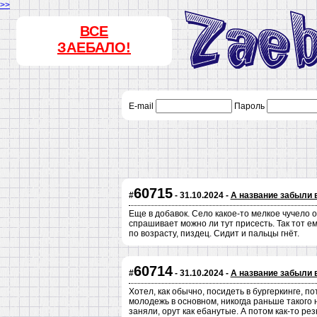
>>
ВСЕ
ЗАЕБАЛО!
E-mail
Пароль
60715
#
- 31.10.2024 -
А название забыли 
Еще в добавок. Село какое-то мелкое чучело о
спрашивает можно ли тут присесть. Так тот ему
по возрасту, пиздец. Сидит и пальцы гнёт.
60714
#
- 31.10.2024 -
А название забыли 
Хотел, как обычно, посидеть в бургеркинге, п
молодежь в основном, никогда раньше такого 
заняли, орут как ебанутые. А потом как-то ре