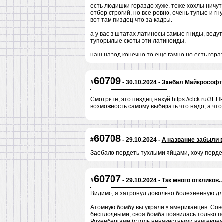
есть людишки гораздо хуже. теже хохлы ничуть
отбор строгий, но все ровно, очень тупые и г
вот там пиздец что за кадры.
а у вас в штатах латиносы самые гниды, веду
тупорылые скоты эти латиноиды.
наш народ конечно то еще гамно но есть гора
60709
#
- 30.10.2024 -
Заебал Майкрософт
Смотрите, это пиздец нахуй https://clck.ru/3E
возможность самому выбирать что надо, а что 
60708
#
- 29.10.2024 -
А название забыли 
Заебало пердеть тухлыми яйцами, хочу перде
60707
#
- 29.10.2024 -
Так много откликов..
Видимо, я затронул довольно болезненную для
Атомную бомбу вы украли у американцев. Сов
бесплодными, своя бомба появилась только п
Розенбергами (столь ненавистными вам еврея