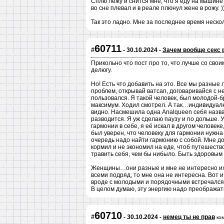
Сплю лежу и снится мне, что я еду на машине
во сне плевал и в реале плюнул жене в рожу. ))
Так это ладно. Мне за последнее время нескольк
60711
#
- 30.10.2024 -
Зачем вообще секс 
Прикольно что пост про то, что лучше со сво
делюгу.
Но! Есть что добавить на это. Все мы разные 
проблем, открывай ватсап, договаривайся с ней
пользовался. Я такой человек, был молодой-б
максимум. Ходил смотрел. А так…индивидуал
видно. Насмешила одна Analqueen себя назвал
разводится. Я уж сделаю паузу и по дольше. У
гармонии в себе, я её искал в другом челове
был уверен, что человеку для гармонии нужна 
очередь надо найти гармонию с собой. Мне д
кормил и не экономил на еде, чтоб путешество
травить себя, чем бы нибыло. Быть здоровым
Женщины…они разные и мне не интересно их пр
всеми подряд, то мне она не интересна. Вот и
вроде с молодыми и порядочными встречался и
В целом думаю, эту энергию надо преображать
60710
#
- 30.10.2024 -
немец ты не прав
ко