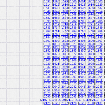
[
1597
] [
1598
] [
1599
] [
1600
] [
1601
] [
1602
] [
1603
] [
[
1614
] [
1615
] [
1616
] [
1617
] [
1618
] [
1619
] [
1620
] [
[
1631
] [
1632
] [
1633
] [
1634
] [
1635
] [
1636
] [
1637
] [
[
1648
] [
1649
] [
1650
] [
1651
] [
1652
] [
1653
] [
1654
] [
[
1665
] [
1666
] [
1667
] [
1668
] [
1669
] [
1670
] [
1671
] [
[
1682
] [
1683
] [
1684
] [
1685
] [
1686
] [
1687
] [
1688
] [
[
1699
] [
1700
] [
1701
] [
1702
] [
1703
] [
1704
] [
1705
] [
[
1716
] [
1717
] [
1718
] [
1719
] [
1720
] [
1721
] [
1722
] [
[
1733
] [
1734
] [
1735
] [
1736
] [
1737
] [
1738
] [
1739
] [
[
1750
] [
1751
] [
1752
] [
1753
] [
1754
] [
1755
] [
1756
] [
[
1767
] [
1768
] [
1769
] [
1770
] [
1771
] [
1772
] [
1773
] [
[
1784
] [
1785
] [
1786
] [
1787
] [
1788
] [
1789
] [
1790
] [
[
1801
] [
1802
] [
1803
] [
1804
] [
1805
] [
1806
] [
1807
] [
[
1818
] [
1819
] [
1820
] [
1821
] [
1822
] [
1823
] [
1824
] [
[
1835
] [
1836
] [
1837
] [
1838
] [
1839
] [
1840
] [
1841
] [
[
1852
] [
1853
] [
1854
] [
1855
] [
1856
] [
1857
] [
1858
] [
[
1869
] [
1870
] [
1871
] [
1872
] [
1873
] [
1874
] [
1875
] [
[
1886
] [
1887
] [
1888
] [
1889
] [
1890
] [
1891
] [
1892
] [
[
1903
] [
1904
] [
1905
] [
1906
] [
1907
] [
1908
] [
1909
] [
[
1920
] [
1921
] [
1922
] [
1923
] [
1924
] [
1925
] [
1926
] [
[
1937
] [
1938
] [
1939
] [
1940
] [
1941
] [
1942
] [
1943
] [
[
1954
] [
1955
] [
1956
] [
1957
] [
1958
] [
1959
] [
1960
] [
[
1971
] [
1972
] [
1973
] [
1974
] [
1975
] [
1976
] [
1977
] [
[
1988
] [
1989
] [
1990
] [
1991
] [
1992
] [
1993
] [
1994
] [
[
2005
] [
2006
] [
2007
] [
2008
] [
2009
] [
2010
] [
2011
] [
[
2022
] [
2023
] [
2024
] [
2025
] [
2026
] [
2027
] [
2028
] [
[
2039
] [
2040
] [
2041
] [
2042
] [
2043
] [
2044
] [
2045
] [
[
2056
] [
2057
] [
2058
] [
2059
] [
2060
] [
2061
] [
2062
] [
[
2073
] [
2074
] [
2075
] [
2076
] [
2077
] [
2078
] [
2079
] [
[
2090
] [
2091
] [
2092
] [
2093
] [
2094
] [
2095
] [
2096
] [
[
2107
] [
2108
] [
2109
] [
2110
] [
2111
] [
2112
] [
2113
] [
21
[
2125
] [
2126
] [
2127
] [
2128
] [
2129
] [
2130
] [
2131
] [