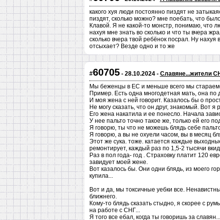
какого хуя люди постоянно пиздят не затыкаяс
пиздят, сколько можно? мне поебать, что было
Клавой. Я не какой-то монстр, понимаю, что
нахуя мне знать во сколько и что ты вчера жра
сколько вчера твой ребёнок посрал. Ну нахуя 
отсыхает? Везде одно и то же
60705
#
- 28.10.2024 -
Славяне...жители СН
Мы беженцы в ЕС и меньше всего мы стараем
Пример. Есть одна многодетная мать, она по 
И моя жена с ней говорит. Казалось бы о прос
Не могу сказать, что он друг, знакомый. Вот я
Его жена накатила и ее понесло. Начала зави
У нее пальто точно такое же, только ей его по
Я говорю, ты что не можешь блядь себе пальто
Я говорю, а вы не охуели часом, вы в месяц б
Этот же сука. тоже. катается каждые выходные
ремонтирует, каждый раз по 1,5-2 тысячи вкид
Раз в пол года- год . Страховку платит 120 ев
завидует моей жене.
Вот казалось бы. Они одни блядь, из моего го
купила...
Вот и да, мы токсичные уебки все. Ненавист
ближнего.
Кому-то блядь сказать стыдно, я скорее с рум
на работе с СНГ...
Я того все ебал, когда ты говоришь за славян...