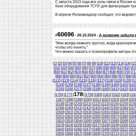
С августа 2023 года все узлы связи в России
базе оборудования ТСПУ для фильтрации тра
В апреле Роскомнадзор сообщил, что ведомст
60696
#
- 26.10.2024 -
А название забыли 
"Мне всегда немного грустно, когда краснореч
чтобы это понять."
Что можно сказать о психопрофиле автора это
[
1
] [
2
] [
3
] [
4
] [
5
] [
6
] [
7
] [
8
] [
9
] [
10
] [
11
] [
12
] [
13
] [
14
] [
1
[
32
] [
33
] [
34
] [
35
] [
36
] [
37
] [
38
] [
39
] [
40
] [
41
] [
42
] [
43
[
60
] [
61
] [
62
] [
63
] [
64
] [
65
] [
66
] [
67
] [
68
] [
69
] [
70
] [
71
[
88
] [
89
] [
90
] [
91
] [
92
] [
93
] [
94
] [
95
] [
96
] [
97
] [
98
] [
9
[
112
] [
113
] [
114
] [
115
] [
116
] [
117
] [
118
] [
119
] [
120
] [
1
[
134
] [
135
] [
136
] [
137
] [
138
] [
139
] [
140
] [
141
] [
142
[
155
] [
156
] [
157
] [
158
] [
159
] [
160
] [
161
] [
162
] [
163
178
[
176
] [
177
] [
] [
179
] [
180
] [
181
] [
182
] [
183
] [
18
[
197
] [
198
] [
199
] [
200
] [
201
] [
202
] [
203
] [
204
] [
20
[
218
] [
219
] [
220
] [
221
] [
222
] [
223
] [
224
] [
225
] [
226
[
239
] [
240
] [
241
] [
242
] [
243
] [
244
] [
245
] [
246
] [
247
[
260
] [
261
] [
262
] [
263
] [
264
] [
265
] [
266
] [
267
] [
268
[
281
] [
282
] [
283
] [
284
] [
285
] [
286
] [
287
] [
288
] [
289
[
302
] [
303
] [
304
] [
305
] [
306
] [
307
] [
308
] [
309
] [
31
[
323
] [
324
] [
325
] [
326
] [
327
] [
328
] [
329
] [
330
] [
331
[
344
] [
345
] [
346
] [
347
] [
348
] [
349
] [
350
] [
351
] [
352
[
365
] [
366
] [
367
] [
368
] [
369
] [
370
] [
371
] [
372
] [
373