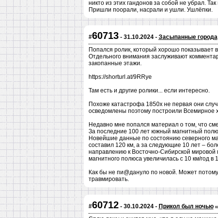
никто из этих гандонов за собой не убрал. Так
Пришли поорали, насрали и ушли. Ушлёпки.
60713
#
- 31.10.2024 -
Засыпанные города
Попался ролик, который хорошо показывает в
Отдельного внимания заслуживают комментар
закопанные этажи.
https://shorturl.at/9RRye
Там есть и другие ролики... если интересно.
Похоже катастрофа 1850х не первая они слу
осведомлены поэтому построили Всемирное 
Недавно мне попался материал о том, что см
За последние 100 лет южный магнитный полю
Новейшие данные по состоянию северного магн
составил 120 км, а за следующие 10 лет – бо
направлению к Восточно-Сибирской мировой 
магнитного полюса увеличилась с 10 км/год в 1
Как бы не пи@дануло по новой. Может потому
травмировать.
60712
#
- 30.10.2024 -
Прикол был ночью
к