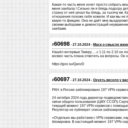
Какая-то часть меня хочет просто собрать ве
меня заебала ! Сильно ли я блядь подосру дет
страну от неё уехал бы блядь, за тысячу км. 
отношения похоже себя изжили. И как мы не п
какую-то фикцию. Она не даёт мне выздоровет
своими выборами и демонстраций неуважение. 
заебами.
60698
#
- 27.10.2024 -
Маск о смысле жиз
Нашёл интервью Такеру......с 1:11 по 2:10 он 
космос часть плана ответить на вопросы. Он х
https://goo.su/QanzD
60697
#
- 27.10.2024 -
Охуеть весело у вас
РКН: в России заблокировано 197 VPN-сервис
24 октября 2024 года директор подведомстве
связи общего пользования (ЦМУ ССОП) Серге
текущий момент 197 VPN-сервисов с помощью 
Регулятор не публикует список заблокированн
«Отдельно мы работаем с VPN-сервисами, на
блокировок. В настоящий момент 197 VPN-сер