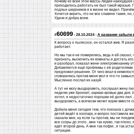
почему из всей этой массы людей наихудшее в
приходилось работать не был такой мразью. Пр
подлых шкурников я в жизни не видел. Причём,
Хочется верить, что не все славяне такие, но,
Удачи и добра всем.
60699
#
- 28.10.2024 -
А название забыли 
К вопросу о пылесосе, он остался жив. Я разо
работает.
Но мы так и не помирились, ведь я ей сказал, 
признать, выскочить их комнаты и достать его.
и разобрал, показал жене-электромеханику у
Добавляется ещё проблемы с её родителями. 
предложил решение. От чего впал в немилость
сговорились против меня мол я что-то замысли
Мысленно послал их нахуй.
А тут не могу выздороветь, послушал жену пи
неделю уже бронхит, харкаю кровью два дня. И 
хотел, я недостаточно порошки её долго пил...
выздороветь, а всячески мочит корки вместе с
Добила меня сегодня тем, что поехала с дочка
детей ведёт в зоопарк, и вопрос поставила же
сказала мне, ну если ты против, мы не поедем
все ссоры до этого...мне так хуево, так плохо,
идёт второй день. А мне так пофиг...я так уст
ситуации.