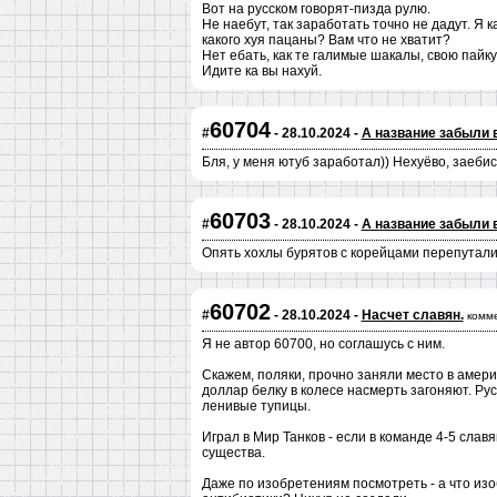
Вот на русском говорят-пизда рулю.
Не наебут, так заработать точно не дадут. Я ка
какого хуя пацаны? Вам что не хватит?
Нет ебать, как те галимые шакалы, свою пайку
Идите ка вы нахуй.
60704
#
- 28.10.2024 -
А название забыли 
Бля, у меня ютуб заработал)) Нехуёво, заебис
60703
#
- 28.10.2024 -
А название забыли 
Опять хохлы бурятов с корейцами перепутали.
60702
#
- 28.10.2024 -
Насчет славян.
комм
Я не автор 60700, но соглашусь с ним.
Скажем, поляки, прочно заняли место в амери
доллар белку в колесе насмерть загоняют. Рус
ленивые тупицы.
Играл в Мир Танков - если в команде 4-5 слав
существа.
Даже по изобретениям посмотреть - а что из