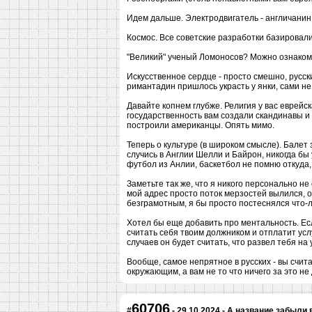
Идем дальше. Электродвигатель - англичанин Ф
Космос. Все советские разработки базировали
"Великий" ученый Ломоносов? Можно ознакоми
Искусственное сердце - просто смешно, русски
римантадин пришлось украсть у янки, сами не 
Давайте копнем глубже. Религия у вас еврейск
государственность вам создали скандинавы 
построили американцы. Опять мимо.
Теперь о культуре (в широком смысле). Балет 
случись в Англии Шелли и Байрон, никогда бы
футбол из Анлии, баскетбол не помню откуда,
Заметьте так же, что я никого персонально не
мой адрес просто поток мерзостей вылился, о
безграмотным, я бы просто постеснялся что-л
Хотел бы еще добавить про ментальность. Ес
считать себя твоим должником и отплатит услу
случаев он будет считать, что развел тебя на 
Вообще, самое непрятное в русских - вы счита
окружающим, а вам не то что ничего за это не
60706
#
- 29.10.2024 -
А название забыли 