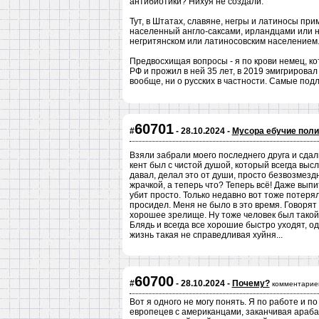
антибиотики? Нихуя не создали.
Тут, в Штатах, славяне, негры и латиносы пр
населенный англо-саксами, ирландцами или н
негритянском или латиносовским населением
Предвосхищая вопросы - я по крови немец, ко
РФ и прожил в ней 35 лет, в 2019 эмигрировал
вообще, ни о русских в частности. Самые под
60701
#
- 28.10.2024 -
Мусора ебучие пол
Взяли забрали моего последнего друга и сдал
кент был с чистой душой, который всегда выс
давал, делал это от души, просто безвозмездн
жрачкой, а теперь что? Теперь всё! Даже выпит
убит просто. Только недавно вот тоже потерял
просидел. Меня не было в это время. Говорят 
хорошее зрелище. Ну тоже человек был такой 
Блядь и всегда все хорошие быстро уходят, о
жизнь такая не справедливая хуйня...
60700
#
- 28.10.2024 -
Почему?
комментарие
Вот я одного не могу понять. Я по работе и 
европецев с американцами, заканчивая араба