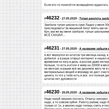
Если кто-то понесётся возмущённо кудахтать в
46232
#
- 27.05.2020 -
Тупая школота заеб
Заебала тупая школата сука! Ладно у меня 50к
преследовать! За машиной бегут блять как не
Крч, как же вы меня заебали, тупые школьники 
ВСЁ СКАЗАЛ....
46231
#
- 27.05.2020 -
А название забыли 
я вот вернулся из штатов три месяца назад. в
добился. а в раше открыл интернет и нашел к
временем по кэсу в день. в россии даже инт
больше, то есть в итоге я живу на 20000 в мес
не мечтаю, в рашке всё же дешевле жить че в 
материальных вещей и вправду не даст счаст
ценить то что у тебя есть и все. это полная 
штатах нет духовности
46230
#
- 26.05.2020 -
А название забыли 
Надо нахуй лишних послать. Откаты срезают, 
надо, а то совсем хуйня. Работу рабам, надо
только от 1х, а многих надо теперь слить и п