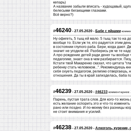
кепарь)
А название забыли вписать - худощавый, щуп
белесыми бегающими глазками.
Всё верно?)
46240
#
- 27.05.2020 -
Бабе с яйцами
комме
Ну офигеть, 5 тыщ ей мало. 5 тыщ так то на 
вообще то. Если уж те, кто радуется этим ден
в состоянии глупого раба. Бери, когда дают. 
значит не угодили ей. Разберись уж че те надо
А про рождение детей ради денег ты вообще 
педагогике, знает она в чем разбирается. Пи
Кстати твой Макаренко сказал, что цитата "г
ребенку стать человеком...". Рекомендуешь кн
себя охуеть педагогом, религию отвергаешь, 
отношения. Да ты в край запизделась, баба п
46239
#
- 27.05.2020 -
#46233
комментариев:
Парень, пустая трата слов. Для кого-то жизнь 
есть желание оспорить это и что-то изменить 
рано или поздно. И по-моему без разницы когд
не стоит внимания и усилий.
46238
#
- 27.05.2020 -
Алкоголь, курение, 