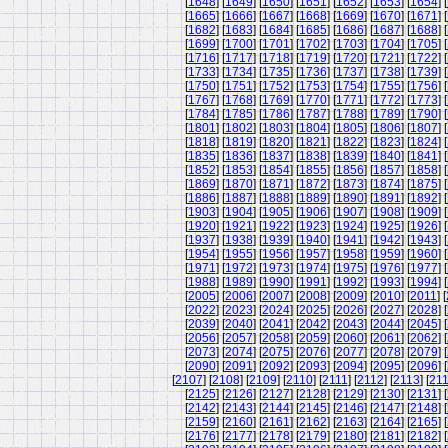
[
1648
] [
1649
] [
1650
] [
1651
] [
1652
] [
1653
] [
1654
] [
[
1665
] [
1666
] [
1667
] [
1668
] [
1669
] [
1670
] [
1671
] [
[
1682
] [
1683
] [
1684
] [
1685
] [
1686
] [
1687
] [
1688
] [
[
1699
] [
1700
] [
1701
] [
1702
] [
1703
] [
1704
] [
1705
] [
[
1716
] [
1717
] [
1718
] [
1719
] [
1720
] [
1721
] [
1722
] [
[
1733
] [
1734
] [
1735
] [
1736
] [
1737
] [
1738
] [
1739
] [
[
1750
] [
1751
] [
1752
] [
1753
] [
1754
] [
1755
] [
1756
] [
[
1767
] [
1768
] [
1769
] [
1770
] [
1771
] [
1772
] [
1773
] [
[
1784
] [
1785
] [
1786
] [
1787
] [
1788
] [
1789
] [
1790
] [
[
1801
] [
1802
] [
1803
] [
1804
] [
1805
] [
1806
] [
1807
] [
[
1818
] [
1819
] [
1820
] [
1821
] [
1822
] [
1823
] [
1824
] [
[
1835
] [
1836
] [
1837
] [
1838
] [
1839
] [
1840
] [
1841
] [
[
1852
] [
1853
] [
1854
] [
1855
] [
1856
] [
1857
] [
1858
] [
[
1869
] [
1870
] [
1871
] [
1872
] [
1873
] [
1874
] [
1875
] [
[
1886
] [
1887
] [
1888
] [
1889
] [
1890
] [
1891
] [
1892
] [
[
1903
] [
1904
] [
1905
] [
1906
] [
1907
] [
1908
] [
1909
] [
[
1920
] [
1921
] [
1922
] [
1923
] [
1924
] [
1925
] [
1926
] [
[
1937
] [
1938
] [
1939
] [
1940
] [
1941
] [
1942
] [
1943
] [
[
1954
] [
1955
] [
1956
] [
1957
] [
1958
] [
1959
] [
1960
] [
[
1971
] [
1972
] [
1973
] [
1974
] [
1975
] [
1976
] [
1977
] [
[
1988
] [
1989
] [
1990
] [
1991
] [
1992
] [
1993
] [
1994
] [
[
2005
] [
2006
] [
2007
] [
2008
] [
2009
] [
2010
] [
2011
] [
[
2022
] [
2023
] [
2024
] [
2025
] [
2026
] [
2027
] [
2028
] [
[
2039
] [
2040
] [
2041
] [
2042
] [
2043
] [
2044
] [
2045
] [
[
2056
] [
2057
] [
2058
] [
2059
] [
2060
] [
2061
] [
2062
] [
[
2073
] [
2074
] [
2075
] [
2076
] [
2077
] [
2078
] [
2079
] [
[
2090
] [
2091
] [
2092
] [
2093
] [
2094
] [
2095
] [
2096
] [
[
2107
] [
2108
] [
2109
] [
2110
] [
2111
] [
2112
] [
2113
] [
21
[
2125
] [
2126
] [
2127
] [
2128
] [
2129
] [
2130
] [
2131
] [
[
2142
] [
2143
] [
2144
] [
2145
] [
2146
] [
2147
] [
2148
] [
[
2159
] [
2160
] [
2161
] [
2162
] [
2163
] [
2164
] [
2165
] [
[
2176
] [
2177
] [
2178
] [
2179
] [
2180
] [
2181
] [
2182
] [