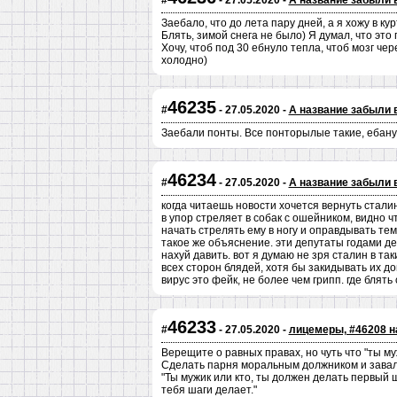
#
- 27.05.2020 -
А название забыли 
Заебало, что до лета пару дней, а я хожу в ку
Блять, зимой снега не было) Я думал, что это
Хочу, чтоб под 30 ебнуло тепла, чтоб мозг че
холодно)
46235
#
- 27.05.2020 -
А название забыли 
Заебали понты. Все понторылые такие, ебану
46234
#
- 27.05.2020 -
А название забыли 
когда читаешь новости хочется вернуть сталин
в упор стреляет в собак с ошейником, видно 
начать стрелять ему в ногу и оправдывать тем
такое же объяснение. эти депутаты годами дел
нахуй давить. вот я думаю не зря сталин в так
всех сторон блядей, хотя бы закидывать их до
вирус это фейк, не более чем грипп. где блят
46233
#
- 27.05.2020 -
лицемеры, #46208 н
Верещите о равных правах, но чуть что "ты м
Сделать парня моральным должником и завал
"Ты мужик или кто, ты должен делать первый ш
тебя шаги делает."