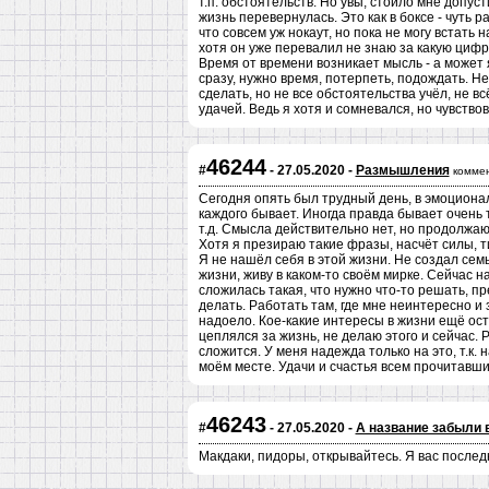
т.п. обстоятельств. Но увы, стоило мне допу
жизнь перевернулась. Это как в боксе - чуть рас
что совсем уж нокаут, но пока не могу встать 
хотя он уже перевалил не знаю за какую цифру
Время от времени возникает мысль - а может 
сразу, нужно время, потерпеть, подождать. Н
сделать, но не все обстоятельства учёл, не 
удачей. Ведь я хотя и сомневался, но чувствов
46244
#
- 27.05.2020 -
Размышления
комме
Сегодня опять был трудный день, в эмоциональ
каждого бывает. Иногда правда бывает очень 
т.д. Смысла действительно нет, но продолжа
Хотя я презираю такие фразы, насчёт силы, ти
Я не нашёл себя в этой жизни. Не создал сем
жизни, живу в каком-то своём мирке. Сейчас н
сложилась такая, что нужно что-то решать, п
делать. Работать там, где мне неинтересно и 
надоело. Кое-какие интересы в жизни ещё оста
цеплялся за жизнь, не делаю этого и сейчас. 
сложится. У меня надежда только на это, т.к.
моём месте. Удачи и счастья всем прочитавши
46243
#
- 27.05.2020 -
А название забыли 
Макдаки, пидоры, открывайтесь. Я вас послед