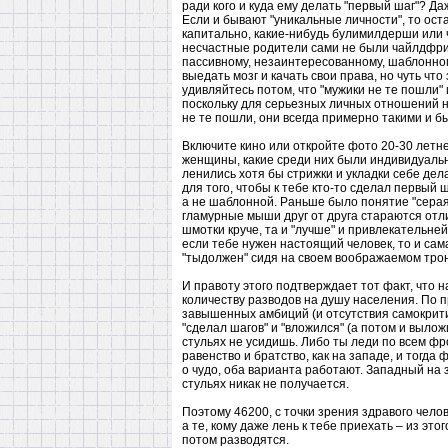
ради кого и куда ему делать "первый шаг"? Да
Если и бывают "уникальные личности", то ост
капитально, какие-нибудь булимилдерши или 
несчастные родители сами не были чайлдфри.
пассивному, незаинтересованному, шаблонному
выедать мозг и качать свои права, но чуть ч
удивляйтесь потом, что "мужики не те пошли" и
поскольку для серьезных личных отношений н
не те пошли, они всегда примерно такими и бы
Включите кино или откройте фото 20-30 летн
женщины, какие среди них были индивидуальн
ленились хотя бы стрижки и укладки себе дела
для того, чтобы к тебе кто-то сделал первый 
а не шаблонной. Раньше было понятие "серая
гламурные мыши друг от друга стараются отли
шмотки круче, та и "лучше" и привлекательней
если тебе нужен настоящий человек, то и сама
"тыдолжен" сидя на своем воображаемом трон
И правоту этого подтверждает тот факт, что н
количеству разводов на душу населения. По п
завышенных амбиций (и отсутствия самокритики
"сделал шагов" и "вложился" (а потом и выложи
стульях не усидишь. Либо ты леди по всем фро
равенство и братство, как на западе, и тогда 
о чудо, оба варианта работают. Западный на з
стульях никак не получается.
Поэтому 46200, с точки зрения здравого челов
а те, кому даже лень к тебе приехать – из эт
потом разводятся.