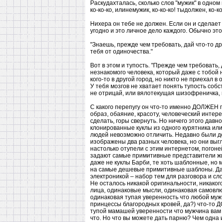
Раскудахталась, сколько слов "мужик" в одном 
ко-ко-ко, илинемужик, ко-ко-ко! тыдолжен, ко-ко-
Нихера он тебе не должен. Если он и сделает 
угодно и это личное дело каждого. Обычно эт
"Знаешь, прежде чем требовать, дай что-то др
тебя от одиночества."
Вот в этом и тупость. "Прежде чем требовать, 
незнакомого человека, который даже с тобой н
кого-то в другой город, но никто не приехал в 
У тебя мозгов не хватает понять тупость собст
не отрицай, или вялотекущая шизофреничка, 
С какого перепугу он что-то именно ДОЛЖЕН п
образ, обаяние, красоту, человеческий интере
сделать, горы свернуть. Но ничего этого давн
клонированные куклы из одного курятника или
людей невозможно отличить. Недавно были де
изображены два разных человека, но они выгля
настолько отупели с этим интернетом, погоне
задают самые примитивные представители живо
даже не куклы Барби, те хоть шаблонные, но 
на самые дешевые примитивные шаблоны. Да е
электроникой – набор тем для разговора и сл
Не осталось никакой оригинальности, никаког
лица, одинаковые мысли, одинаковая самовлю
одинаковая тупая уверенность что любой муж
принцессы благородных кровей, да?) что-то 
тупой мамашей уверенности что мужчина вам 
что. Но что вы можете дать парню? Чем одна 