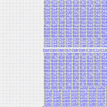
[
470
] [
471
] [
472
] [
473
] [
474
] [
475
] [
476
] [
477
] [
478
[
491
] [
492
] [
493
] [
494
] [
495
] [
496
] [
497
] [
498
] [
49
[
512
] [
513
] [
514
] [
515
] [
516
] [
517
] [
518
] [
519
] [
520
[
533
] [
534
] [
535
] [
536
] [
537
] [
538
] [
539
] [
540
] [
541
[
554
] [
555
] [
556
] [
557
] [
558
] [
559
] [
560
] [
561
] [
562
[
575
] [
576
] [
577
] [
578
] [
579
] [
580
] [
581
] [
582
] [
583
[
596
] [
597
] [
598
] [
599
] [
600
] [
601
] [
602
] [
603
] [
60
[
617
] [
618
] [
619
] [
620
] [
621
] [
622
] [
623
] [
624
] [
625
[
638
] [
639
] [
640
] [
641
] [
642
] [
643
] [
644
] [
645
] [
646
[
659
] [
660
] [
661
] [
662
] [
663
] [
664
] [
665
] [
666
] [
667
[
680
] [
681
] [
682
] [
683
] [
684
] [
685
] [
686
] [
687
] [
688
[
701
] [
702
] [
703
] [
704
] [
705
] [
706
] [
707
] [
708
] [
70
[
722
] [
723
] [
724
] [
725
] [
726
] [
727
] [
728
] [
729
] [
730
[
743
] [
744
] [
745
] [
746
] [
747
] [
748
] [
749
] [
750
] [
751
[
764
] [
765
] [
766
] [
767
] [
768
] [
769
] [
770
] [
771
] [
772
]
[
785
] [
786
] [
787
] [
788
] [
789
] [
790
] [
791
] [
792
] [
793
[
806
] [
807
] [
808
] [
809
] [
810
] [
811
] [
812
] [
813
] [
814
[
827
] [
828
] [
829
] [
830
] [
831
] [
832
] [
833
] [
834
] [
835
[
848
] [
849
] [
850
] [
851
] [
852
] [
853
] [
854
] [
855
] [
856
[
869
] [
870
] [
871
] [
872
] [
873
] [
874
] [
875
] [
876
] [
877
[
890
] [
891
] [
892
] [
893
] [
894
] [
895
] [
896
] [
897
] [
898
[
911
] [
912
] [
913
] [
914
] [
915
] [
916
] [
917
] [
918
] [
919
[
932
] [
933
] [
934
] [
935
] [
936
] [
937
] [
938
] [
939
] [
940
[
953
] [
954
] [
955
] [
956
] [
957
] [
958
] [
959
] [
960
] [
961
[
974
] [
975
] [
976
] [
977
] [
978
] [
979
] [
980
] [
981
] [
982
[
995
] [
996
] [
997
] [
998
] [
999
] [
1000
] [
1001
] [
1002
] [
[
1013
] [
1014
] [
1015
] [
1016
] [
1017
] [
1018
] [
1019
] [
[
1030
] [
1031
] [
1032
] [
1033
] [
1034
] [
1035
] [
1036
] [
[
1047
] [
1048
] [
1049
] [
1050
] [
1051
] [
1052
] [
1053
] [
[
1064
] [
1065
] [
1066
] [
1067
] [
1068
] [
1069
] [
1070
] [
[
1081
] [
1082
] [
1083
] [
1084
] [
1085
] [
1086
] [
1087
] [