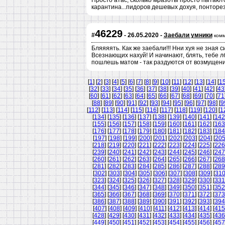
Просто атас, сколько мразоты просто пытаются
карантина...пидоров дешевых дохуя, понторез
46229
#
- 26.05.2020 -
Заебали умники
комм
Бляяяять. Как же заебали!!! Нни хуя не зная 
Всезнающих нахуй! И начинают, блять, тебе лб
пошлешь матом - так раздуются от возмущения
[
1
] [
2
] [
3
] [
4
] [
5
] [
6
] [
7
] [
8
] [
9
] [
10
] [
11
] [
12
] [
13
] [
14
] [
1
[
32
] [
33
] [
34
] [
35
] [
36
] [
37
] [
38
] [
39
] [
40
] [
41
] [
42
] [
43
[
60
] [
61
] [
62
] [
63
] [
64
] [
65
] [
66
] [
67
] [
68
] [
69
] [
70
] [
71
[
88
] [
89
] [
90
] [
91
] [
92
] [
93
] [
94
] [
95
] [
96
] [
97
] [
98
] [
9
[
112
] [
113
] [
114
] [
115
] [
116
] [
117
] [
118
] [
119
] [
120
] [
1
[
134
] [
135
] [
136
] [
137
] [
138
] [
139
] [
140
] [
141
] [
142
[
155
] [
156
] [
157
] [
158
] [
159
] [
160
] [
161
] [
162
] [
163
[
176
] [
177
] [
178
] [
179
] [
180
] [
181
] [
182
] [
183
] [
184
[
197
] [
198
] [
199
] [
200
] [
201
] [
202
] [
203
] [
204
] [
20
[
218
] [
219
] [
220
] [
221
] [
222
] [
223
] [
224
] [
225
] [
226
[
239
] [
240
] [
241
] [
242
] [
243
] [
244
] [
245
] [
246
] [
247
[
260
] [
261
] [
262
] [
263
] [
264
] [
265
] [
266
] [
267
] [
268
[
281
] [
282
] [
283
] [
284
] [
285
] [
286
] [
287
] [
288
] [
289
[
302
] [
303
] [
304
] [
305
] [
306
] [
307
] [
308
] [
309
] [
31
[
323
] [
324
] [
325
] [
326
] [
327
] [
328
] [
329
] [
330
] [
331
[
344
] [
345
] [
346
] [
347
] [
348
] [
349
] [
350
] [
351
] [
352
[
365
] [
366
] [
367
] [
368
] [
369
] [
370
] [
371
] [
372
] [
373
[
386
] [
387
] [
388
] [
389
] [
390
] [
391
] [
392
] [
393
] [
394
[
407
] [
408
] [
409
] [
410
] [
411
] [
412
] [
413
] [
414
] [
415
[
428
] [
429
] [
430
] [
431
] [
432
] [
433
] [
434
] [
435
] [
436
[
449
] [
450
] [
451
] [
452
] [
453
] [
454
] [
455
] [
456
] [
457