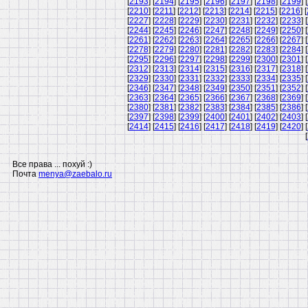
[
2193
] [
2194
] [
2195
] [
2196
] [
2197
] [
2198
] [
2199
] [
[
2210
] [
2211
] [
2212
] [
2213
] [
2214
] [
2215
] [
2216
] [
[
2227
] [
2228
] [
2229
] [
2230
] [
2231
] [
2232
] [
2233
] [
[
2244
] [
2245
] [
2246
] [
2247
] [
2248
] [
2249
] [
2250
] [
[
2261
] [
2262
] [
2263
] [
2264
] [
2265
] [
2266
] [
2267
] [
[
2278
] [
2279
] [
2280
] [
2281
] [
2282
] [
2283
] [
2284
] [
[
2295
] [
2296
] [
2297
] [
2298
] [
2299
] [
2300
] [
2301
] [
[
2312
] [
2313
] [
2314
] [
2315
] [
2316
] [
2317
] [
2318
] [
[
2329
] [
2330
] [
2331
] [
2332
] [
2333
] [
2334
] [
2335
] [
[
2346
] [
2347
] [
2348
] [
2349
] [
2350
] [
2351
] [
2352
] [
[
2363
] [
2364
] [
2365
] [
2366
] [
2367
] [
2368
] [
2369
] [
[
2380
] [
2381
] [
2382
] [
2383
] [
2384
] [
2385
] [
2386
] [
[
2397
] [
2398
] [
2399
] [
2400
] [
2401
] [
2402
] [
2403
] [
[
2414
] [
2415
] [
2416
] [
2417
] [
2418
] [
2419
] [
2420
] [
[
Все права ... похуй :)
Почта
menya@zaebalo.ru