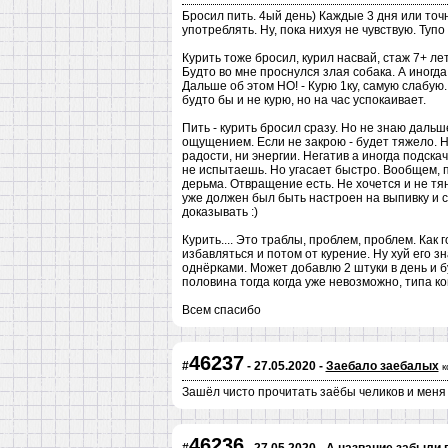
Бросил пить. 4ый день) Каждые 3 дня или точн
употреблять. Ну, пока нихуя не чувствую. Тупо 
Курить тоже бросил, курил насвай, стаж 7+ ле
Будто во мне проснулся злая собака. А иногда 
Дальше об этом НО! - Курю 1ку, самую слабую. 
будто бы и не курю, но на час успокаивает.
Пить - курить бросил сразу. Но не знаю дальш
ощущением. Если не закрою - будет тяжело. Ну
радости, ни энергии. Негатив а иногда подска
не испытаешь. Но угасает быстро. Вообщем, п
дерьма. Отвращение есть. Не хочется и не тяне
уже должен был быть настроен на выпивку и сд
доказывать :)
Курить.... Это траблы, проблем, проблем. Как
избавляться и потом от курение. Ну хуй его з
однёрками. Может добавлю 2 штуки в день и бу
половина тогда когда уже невозможно, типа ког
Всем спасибо
46237
#
- 27.05.2020 -
Заебало заебалых
к
Зашёл чисто прочитать заёбы челиков и меня 
46236