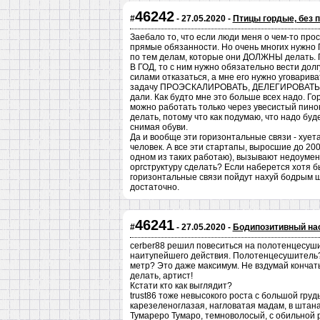
46242
#
- 27.05.2020 -
Птицы гордые, без п
Заебало то, что если люди меня о чем-то прося
прямые обязанности. Но очень многих нужно
по тем делам, которые они ДОЛЖНЫ делать. 
В ГОД, то с ним нужно обязательно вести долг
силами отказаться, а мне его нужно уговарива
задачу ПРОЭСКАЛИРОВАТЬ, ДЕЛЕГИРОВАТЬ И
дали. Как будто мне это больше всех надо. Го
можно работать только через увесистый пино
делать, потому что как подумаю, что надо буд
снимая обуви.
Да и вообще эти горизонтальные связи - хует
человек. А все эти стартапы, выросшие до 20
одном из таких работаю), вызывают недоумен
оргструктуру сделать? Если наберется хотя б
горизонтальные связи пойдут нахуй бодрым 
достаточно.
46241
#
- 27.05.2020 -
Бодипозитивный на
cerber88 решил повеситься на полотенцесуши
наитупейшего действия. Полотенцесушитель? 
метр? Это даже максимум. Не вздумай кончать
делать, артист!
Кстати кто как выглядит?
trust86 тоже невысокого роста с большой груд
карезеленоглазая, нагловатая мадам, в штан
Тумареро Тумаро, темноволосый, с обильной 