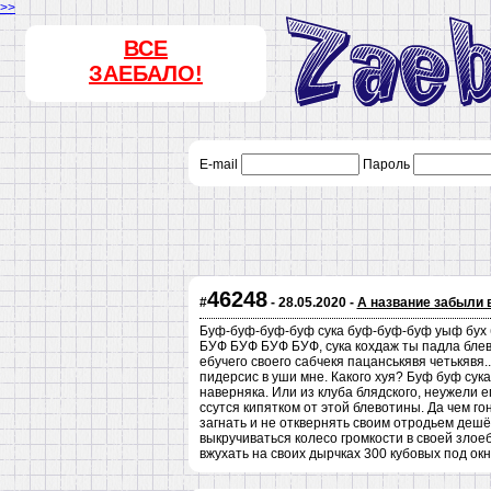
>>
ВСЕ
ЗАЕБАЛО!
E-mail
Пароль
46248
#
- 28.05.2020 -
А название забыли 
Буф-буф-буф-буф сука буф-буф-буф уыф бух б
БУФ БУФ БУФ БУФ, сука кохдаж ты падла бле
ебучего своего сабчекя пацанськявя четькявя.
пидерсис в уши мне. Какого хуя? Буф буф сук
наверняка. Или из клуба блядского, неужели е
ссутся кипятком от этой блевотины. Да чем г
загнать и не отквернять своим отродьем дешё
выкручиваться колесо громкости в своей зло
вжухать на своих дырчках 300 кубовых под окн