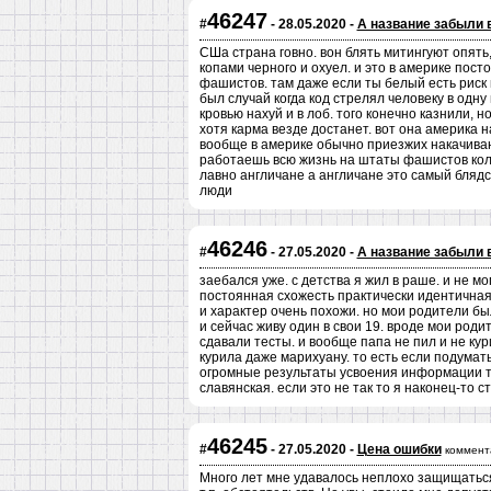
46247
#
- 28.05.2020 -
А название забыли 
СШа страна говно. вон блять митингуют опять
копами черного и охуел. и это в америке посто
фашистов. там даже если ты белый есть риск н
был случай когда код стрелял человеку в одну н
кровью нахуй и в лоб. того конечно казнили, 
хотя карма везде достанет. вот она америка н
вообще в америке обычно приезжих накачиваю
работаешь всю жизнь на штаты фашистов кол
лавно англичане а англичане это самый бляд
люди
46246
#
- 27.05.2020 -
А название забыли 
заебался уже. с детства я жил в раше. и не мо
постоянная схожесть практически идентичная в
и характер очень похожи. но мои родители бы
и сейчас живу один в свои 19. вроде мои родит
сдавали тесты. и вообще папа не пил и не кур
курила даже марихуану. то есть если подумать
огромные результаты усвоения информации то
славянская. если это не так то я наконец-то с
46245
#
- 27.05.2020 -
Цена ошибки
коммент
Много лет мне удавалось неплохо защищаться 