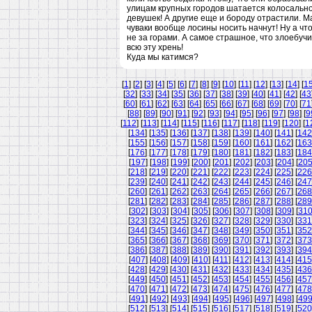
улицам крупных городов шатается колосальное
девушек! А другие еще и бороду отрастили. М
чуваки вообще лосины носить начнут! Ну а что
не за горами. А самое страшное, что злоебучи
всю эту хрень!
Куда мы катимся?
[
1
] [
2
] [
3
] [
4
] [
5
] [
6
] [
7
] [
8
] [
9
] [
10
] [
11
] [
12
] [
13
] [
14
] [
1
[
32
] [
33
] [
34
] [
35
] [
36
] [
37
] [
38
] [
39
] [
40
] [
41
] [
42
] [
43
[
60
] [
61
] [
62
] [
63
] [
64
] [
65
] [
66
] [
67
] [
68
] [
69
] [
70
] [
71
[
88
] [
89
] [
90
] [
91
] [
92
] [
93
] [
94
] [
95
] [
96
] [
97
] [
98
] [
9
[
112
] [
113
] [
114
] [
115
] [
116
] [
117
] [
118
] [
119
] [
120
] [
1
[
134
] [
135
] [
136
] [
137
] [
138
] [
139
] [
140
] [
141
] [
142
[
155
] [
156
] [
157
] [
158
] [
159
] [
160
] [
161
] [
162
] [
163
[
176
] [
177
] [
178
] [
179
] [
180
] [
181
] [
182
] [
183
] [
184
[
197
] [
198
] [
199
] [
200
] [
201
] [
202
] [
203
] [
204
] [
20
[
218
] [
219
] [
220
] [
221
] [
222
] [
223
] [
224
] [
225
] [
226
[
239
] [
240
] [
241
] [
242
] [
243
] [
244
] [
245
] [
246
] [
247
[
260
] [
261
] [
262
] [
263
] [
264
] [
265
] [
266
] [
267
] [
268
[
281
] [
282
] [
283
] [
284
] [
285
] [
286
] [
287
] [
288
] [
289
[
302
] [
303
] [
304
] [
305
] [
306
] [
307
] [
308
] [
309
] [
31
[
323
] [
324
] [
325
] [
326
] [
327
] [
328
] [
329
] [
330
] [
331
[
344
] [
345
] [
346
] [
347
] [
348
] [
349
] [
350
] [
351
] [
352
[
365
] [
366
] [
367
] [
368
] [
369
] [
370
] [
371
] [
372
] [
373
[
386
] [
387
] [
388
] [
389
] [
390
] [
391
] [
392
] [
393
] [
394
[
407
] [
408
] [
409
] [
410
] [
411
] [
412
] [
413
] [
414
] [
415
[
428
] [
429
] [
430
] [
431
] [
432
] [
433
] [
434
] [
435
] [
436
[
449
] [
450
] [
451
] [
452
] [
453
] [
454
] [
455
] [
456
] [
457
[
470
] [
471
] [
472
] [
473
] [
474
] [
475
] [
476
] [
477
] [
478
[
491
] [
492
] [
493
] [
494
] [
495
] [
496
] [
497
] [
498
] [
49
[
512
] [
513
] [
514
] [
515
] [
516
] [
517
] [
518
] [
519
] [
520