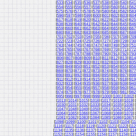
[
533
] [
534
] [
535
] [
536
] [
537
] [
538
] [
539
] [
540
] [
541
[
554
] [
555
] [
556
] [
557
] [
558
] [
559
] [
560
] [
561
] [
562
[
575
] [
576
] [
577
] [
578
] [
579
] [
580
] [
581
] [
582
] [
583
[
596
] [
597
] [
598
] [
599
] [
600
] [
601
] [
602
] [
603
] [
60
[
617
] [
618
] [
619
] [
620
] [
621
] [
622
] [
623
] [
624
] [
625
[
638
] [
639
] [
640
] [
641
] [
642
] [
643
] [
644
] [
645
] [
646
[
659
] [
660
] [
661
] [
662
] [
663
] [
664
] [
665
] [
666
] [
667
[
680
] [
681
] [
682
] [
683
] [
684
] [
685
] [
686
] [
687
] [
688
[
701
] [
702
] [
703
] [
704
] [
705
] [
706
] [
707
] [
708
] [
70
[
722
] [
723
] [
724
] [
725
] [
726
] [
727
] [
728
] [
729
] [
730
[
743
] [
744
] [
745
] [
746
] [
747
] [
748
] [
749
] [
750
] [
751
[
764
] [
765
] [
766
] [
767
] [
768
] [
769
] [
770
] [
771
] [
772
[
785
] [
786
] [
787
] [
788
] [
789
] [
790
] [
791
] [
792
] [
793
[
806
] [
807
] [
808
] [
809
] [
810
] [
811
] [
812
] [
813
] [
814
[
827
] [
828
] [
829
] [
830
] [
831
] [
832
] [
833
] [
834
] [
835
[
848
] [
849
] [
850
] [
851
] [
852
] [
853
] [
854
] [
855
] [
856
[
869
] [
870
] [
871
] [
872
] [
873
] [
874
] [
875
] [
876
] [
877
[
890
] [
891
] [
892
] [
893
] [
894
] [
895
] [
896
] [
897
] [
898
[
911
] [
912
] [
913
] [
914
] [
915
] [
916
] [
917
] [
918
] [
919
[
932
] [
933
] [
934
] [
935
] [
936
] [
937
] [
938
] [
939
] [
940
[
953
] [
954
] [
955
] [
956
] [
957
] [
958
] [
959
] [
960
] [
961
[
974
] [
975
] [
976
] [
977
] [
978
] [
979
] [
980
] [
981
] [
982
[
995
] [
996
] [
997
] [
998
] [
999
] [
1000
] [
1001
] [
1002
] [
[
1013
] [
1014
] [
1015
] [
1016
] [
1017
] [
1018
] [
1019
] [
[
1030
] [
1031
] [
1032
] [
1033
] [
1034
] [
1035
] [
1036
] [
[
1047
] [
1048
] [
1049
] [
1050
] [
1051
] [
1052
] [
1053
] [
[
1064
] [
1065
] [
1066
] [
1067
] [
1068
] [
1069
] [
1070
] [
[
1081
] [
1082
] [
1083
] [
1084
] [
1085
] [
1086
] [
1087
] [
[
1098
] [
1099
] [
1100
] [
1101
] [
1102
] [
1103
] [
1104
] [
11
[
1116
] [
1117
] [
1118
] [
1119
] [
1120
] [
1121
] [
1122
] [
11
[
1134
] [
1135
] [
1136
] [
1137
] [
1138
] [
1139
] [
1140
] [
11
[
1152
] [
1153
] [
1154
] [
1155
] [
1156
] [
1157
] [
1158
] [
11