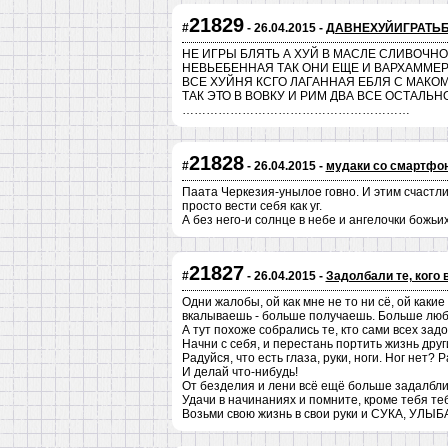
21829
#
- 26.04.2015 -
ДАВНЕХУЙИГРАТЬ
НЕ ИГРЫ БЛЯТЬ А ХУЙ В МАСЛЕ СЛИВОЧНО
НЕВЬЕБЕННАЯ ТАК ОНИ ЕЩЕ И ВАРХАММЕР
ВСЕ ХУЙНЯ КСГО ЛАГАННАЯ ЕБЛЯ С МАКОМ
ТАК ЭТО В ВОВКУ И РИМ ДВА ВСЕ ОСТАЛЬНОЕ ПАР
…………………………………………………
21828
#
- 26.04.2015 -
мудаки со смартфо
Паата Черкезия-унылое говно. И этим счастл
просто вести себя как уг.
А без него-и солнце в небе и ангелочки божьи
21827
#
- 26.04.2015 -
Задолбали те, кого 
Одни жалобы, ой как мне не то ни сё, ой какие
вкалываешь - больше получаешь. Больше лю
А тут похоже собрались те, кто сами всех задо
Начни с себя, и перестань портить жизнь дру
Радуйся, что есть глаза, руки, ноги. Ног нет? 
И делай что-нибудь!
От безделия и лени всё ещё больше задалбли
Удачи в начинаниях и помните, кроме тебя теб
Возьми свою жизнь в свои руки и СУКА, УЛЫ