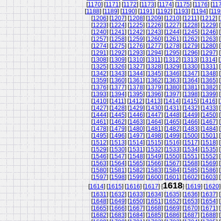
[
1170
] [
1171
] [
1172
] [
1173
] [
1174
] [
1175
] [
1176
] [
11
[
1188
] [
1189
] [
1190
] [
1191
] [
1192
] [
1193
] [
1194
] [
119
[
1206
] [
1207
] [
1208
] [
1209
] [
1210
] [
1211
] [
1212
] [
[
1223
] [
1224
] [
1225
] [
1226
] [
1227
] [
1228
] [
1229
] [
[
1240
] [
1241
] [
1242
] [
1243
] [
1244
] [
1245
] [
1246
] [
[
1257
] [
1258
] [
1259
] [
1260
] [
1261
] [
1262
] [
1263
] [
[
1274
] [
1275
] [
1276
] [
1277
] [
1278
] [
1279
] [
1280
] [
[
1291
] [
1292
] [
1293
] [
1294
] [
1295
] [
1296
] [
1297
] [
[
1308
] [
1309
] [
1310
] [
1311
] [
1312
] [
1313
] [
1314
] [
[
1325
] [
1326
] [
1327
] [
1328
] [
1329
] [
1330
] [
1331
] [
[
1342
] [
1343
] [
1344
] [
1345
] [
1346
] [
1347
] [
1348
] [
[
1359
] [
1360
] [
1361
] [
1362
] [
1363
] [
1364
] [
1365
] [
[
1376
] [
1377
] [
1378
] [
1379
] [
1380
] [
1381
] [
1382
] [
[
1393
] [
1394
] [
1395
] [
1396
] [
1397
] [
1398
] [
1399
] [
[
1410
] [
1411
] [
1412
] [
1413
] [
1414
] [
1415
] [
1416
] [
[
1427
] [
1428
] [
1429
] [
1430
] [
1431
] [
1432
] [
1433
] [
[
1444
] [
1445
] [
1446
] [
1447
] [
1448
] [
1449
] [
1450
] [
[
1461
] [
1462
] [
1463
] [
1464
] [
1465
] [
1466
] [
1467
] [
[
1478
] [
1479
] [
1480
] [
1481
] [
1482
] [
1483
] [
1484
] [
[
1495
] [
1496
] [
1497
] [
1498
] [
1499
] [
1500
] [
1501
] [
[
1512
] [
1513
] [
1514
] [
1515
] [
1516
] [
1517
] [
1518
] [
[
1529
] [
1530
] [
1531
] [
1532
] [
1533
] [
1534
] [
1535
] [
[
1546
] [
1547
] [
1548
] [
1549
] [
1550
] [
1551
] [
1552
] [
[
1563
] [
1564
] [
1565
] [
1566
] [
1567
] [
1568
] [
1569
] [
[
1580
] [
1581
] [
1582
] [
1583
] [
1584
] [
1585
] [
1586
] [
[
1597
] [
1598
] [
1599
] [
1600
] [
1601
] [
1602
] [
1603
] [
1618
[
1614
] [
1615
] [
1616
] [
1617
] [
] [
1619
] [
1620
]
[
1631
] [
1632
] [
1633
] [
1634
] [
1635
] [
1636
] [
1637
] [
[
1648
] [
1649
] [
1650
] [
1651
] [
1652
] [
1653
] [
1654
] [
[
1665
] [
1666
] [
1667
] [
1668
] [
1669
] [
1670
] [
1671
] [
[
1682
] [
1683
] [
1684
] [
1685
] [
1686
] [
1687
] [
1688
] [