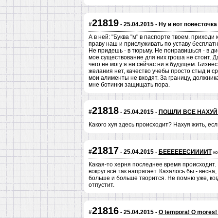
21819
#
- 25.04.2015 -
Ну и вот повесточка
А в ней: "Буква "м" в паспорте твоем. приходи 
праву наш и прислуживать по уставу бесплатн
Не придешь - в тюрьму. Не понравишься - в ди
мое существование для них гроша не стоит. Да
чего не могу я ни сейчас ни в будущем. Бизне
желания нет, качество учебы просто стыд и ср
мои алименты не входят. За границу, должника,
мне ботинки защищать пора.
21818
#
- 25.04.2015 -
ПОШЛИ ВСЕ НАХУЙ
Какого хуя здесь происходит? Нахуя жить, ес
21817
#
- 25.04.2015 -
БЕЕЕЕЕЕСИИИИТ
к
Какая-то херня последнее время происходит. Н
вокруг всё так напрягает. Казалось бы - весна
больше и больше творится. Не помню уже, ког
отпустит.
21816
#
- 25.04.2015 -
O tempora! O mores! 