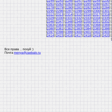
[
2244
] [
2245
] [
2246
] [
2247
] [
2248
] [
2249
] [
2250
] [
[
2261
] [
2262
] [
2263
] [
2264
] [
2265
] [
2266
] [
2267
] [
[
2278
] [
2279
] [
2280
] [
2281
] [
2282
] [
2283
] [
2284
] [
[
2295
] [
2296
] [
2297
] [
2298
] [
2299
] [
2300
] [
2301
] [
[
2312
] [
2313
] [
2314
] [
2315
] [
2316
] [
2317
] [
2318
] [
[
2329
] [
2330
] [
2331
] [
2332
] [
2333
] [
2334
] [
2335
] [
[
2346
] [
2347
] [
2348
] [
2349
] [
2350
] [
2351
] [
2352
] [
[
2363
] [
2364
] [
2365
] [
2366
] [
2367
] [
2368
] [
2369
] [
[
2380
] [
2381
] [
2382
] [
2383
] [
2384
] [
2385
] [
2386
] [
[
2397
] [
2398
] [
2399
] [
2400
] [
2401
] [
2402
] [
2403
] [
[
2414
] [
2415
] [
2416
] [
2417
] [
2418
] [
2419
] [
2420
] [
[
Все права ... похуй :)
Почта
menya@zaebalo.ru