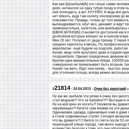
Как уже [b]заебали[/b] эти тупые самки челове
днях, наткнулся на одну тупую пизду в этом г
ней попиздеть, а вот ХУУУЙ!!1 И ведь всё дел
нет блеать, куда там холопу хохлядскому до
повсеместно. Правда, только до того момента
выпендриваются, ебут моз, динамят и ждут пр
привлекательна, залетела, или выёбывалась 
[b]ВНЕЗАПНО[/b] становится доступной как в
долбоёбов которые ебашат их в пьяном угаре
Мне 20 лет. Получил от деда трёшку. Стирая п
средних зарплаты в месяц. По профессиональ
жиробасом - ещё будучи на подсобе, работая 
бухаю, веду себя культурно даже в гордом од
поздзаебало. Однако порядочные девушки вст
Кругом одни меркантильные бляди, 100500 р
совершенно не прикалывает быть вторым, тре
Нахуй так жить. Идут они нахер, - быстро, ре
для утоления голода, всегда можно воспользо
21814
#
- 24.04.2015 -
Очки без диоптрий
к
Ну как же заебали эти уебки в очках без диопт
стал модным?! Что за бабуйня?!? Вытащите из
Ну на кой хрен их носить?! Неужели вы думает
окружающих?! Купите сука книжки на эти деньг
Одинаковая одежда, одинаковые очки и даже п
в стиле современных стиляг. Сегодня вечером
что вы думаете?! Сбился со счета после 52-ого
пешеходной улице города, там много народу 
количество бедолаг к тому, что они образовал