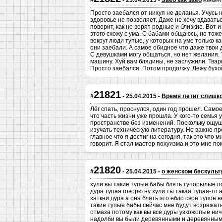
#
- 25.04.2015 -
Заеб как заеб
коммен
Просто заебался от нихуя не деланья. Учусь 
здоровье не позволяет. Даже не хочу вдаваться
поверит, как не верят родные и близкие. Вот 
этого схожу с ума. С бабами общаюсь, но тож
вокруг люди тупые, у которых на уме только к
они заебали. А самое обидное что даже твои д
С девушками могу общаться, но нет желания. Т
машину. Хуй вам блядины, не заслужили. Твар
Просто заебался. Потом продолжу. Лежу бухой
21821
#
- 25.04.2015 -
Время летит слишк
Лёг спать, проснулся, один год прошел. Самое
что часть жизни уже прошла. У кого-то семья 
пространстве без изменений. Поскольку ощущ
изучать техническую литературу. Не важно пр
главное что я достиг на сегодня, так это что 
говорит. Я стал мастер похуизма и это мне по
21820
#
- 25.04.2015 -
о женском бескульт
хули вы такие тупые бабы блять тупорылые под
дура тупая говорю ну хули ты такая тупая-то 
заткни дура а она блять это ебло своё тупое 
такие тупые бабы сейчас мне будут возражать
отмаза потому как вы все дуры узкожопые нич
надолби вы были деревянными и деревянными