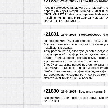
21832
#
- 26.04.2015 -
ЗАЕБАЛИ КОНЧИБ
Тему цю уже обсосали дохуя раза. Где найти б
порога у них сук. Смотришь на одну блять 
СВОЙ СМАРТ??? Или свои сириалы йобнутые. 
нахуй не обосрались. И ВРОДИ ОНИ Ж СТА
ВАЛИТЬ С РАШКИ БЛЯТЬ
21831
#
- 26.04.2015 -
Заебалооооооо не мо
Просто заебало, бывшая жена против США восс
брызжет гавном из своего поганого анулингуст
похуй, дочь шакала?
Хочу расслабиться, пиво сука дорогое, водка 
стардодревний старфорс вылез, да введите о
Ёбаная приора, нахрен это гавно купил вообще
и распинал все, теперь на металлолом.
Злоебучая дача, где погреб постоянно затапл
заслужила только сосать грязь, мерзкая тупая
Заебали националисты, фашисты и даже фети
детородное лоно, сукины дети, как же вы меня
можете жить в мире, щенки блеать.
21830
#
- 26.04.2015 -
Все.
3
комментариев:
Все заебало. Вроде и вроде все нормально, ну
ЗАЕБАЛО!!