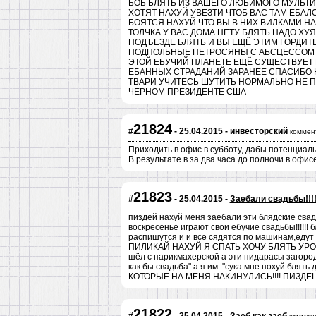
БОБ БЛЯТЬ ИЗ ВАШЕГО ЛЮБИМОГО МУЛЬТИ
ХОТЯТ НАХУЙ УВЕЗТИ ЧТОБ ВАС ТАМ ЕБАЛ
БОЯТСЯ НАХУЙ ЧТО ВЫ В НИХ ВИЛКАМИ Н
ТОЛЧКА У ВАС ДОМА НЕТУ БЛЯТЬ НАДО ХУ
ПОДЪЕЗДЕ БЛЯТЬ И ВЫ ЕЩЁ ЭТИМ ГОРДИТ
ПОДПОЛЬНЫЕ ПЕТРОСЯНЫ С АБСЦЕССОМ Г
ЭТОЙ ЕБУЧИЙ ПЛАНЕТЕ ЕЩЁ СУЩЕСТВУЕТ Б
ЕБАННЫХ СТРАДАНИЙ ЗАРАНЕЕ СПАСИБО 
ТВАРИ УЧИТЕСЬ ШУТИТЬ НОРМАЛЬНО НЕ ПО
ЧЕРНОМ ПРЕЗИДЕНТЕ США
21824
#
- 25.04.2015 -
инвесторский
коммен
Приходить в офис в субботу, дабы потенциал
В результате в за два часа до полночи в офис
21823
#
- 25.04.2015 -
Заебали свадьбы!!!
пиздей нахуй меня заебали эти блядские свадь
воскресенье играют свои ебучие свадьбы!!!!!! бл
распишутся и и все сядятся по машинам,едут
ПИЛИКАЙ НАХУЙ Я СПАТЬ ХОЧУ БЛЯТЬ УРОДЫ М
шёл с парикмахерской а эти пидарасы загород
как бы свадьба" а я им: "сука мне похуй блят
КОТОРЫЕ НА МЕНЯ НАКИНУЛИСЬ!!!! ПИЗДЕЦ К
21822