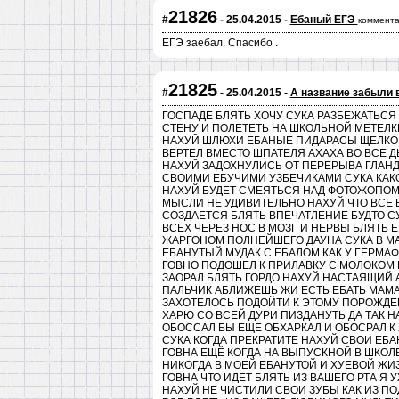
21826
#
- 25.04.2015 -
Ебаный ЕГЭ
коммента
ЕГЭ заебал. Спасибо .
21825
#
- 25.04.2015 -
А название забыли 
ГОСПАДЕ БЛЯТЬ ХОЧУ СУКА РАЗБЕЖАТЬС
СТЕНУ И ПОЛЕТЕТЬ НА ШКОЛЬНОЙ МЕТЕЛКЕ
НАХУЙ ШЛЮХИ ЕБАНЫЕ ПИДАРАСЫ ЩЕЛКО
ВЕРТЕЛ ВМЕСТО ШПАТЕЛЯ АХАХА ВО ВСЕ Д
НАХУЙ ЗАДОХНУЛИСЬ ОТ ПЕРЕРЫВА ГЛАНД
СВОИМИ ЕБУЧИМИ УЗБЕЧИКАМИ СУКА КАК
НАХУЙ БУДЕТ СМЕЯТЬСЯ НАД ФОТОЖОПО
МЫСЛИ НЕ УДИВИТЕЛЬНО НАХУЙ ЧТО ВСЕ
СОЗДАЕТСЯ БЛЯТЬ ВПЕЧАТЛЕНИЕ БУДТО С
ВСЕХ ЧЕРЕЗ НОС В МОЗГ И НЕРВЫ БЛЯТЬ 
ЖАРГОНОМ ПОЛНЕЙШЕГО ДАУНА СУКА В М
ЕБАНУТЫЙ МУДАК С ЕБАЛОМ КАК У ГЕРМАФ
ГОВНО ПОДОШЕЛ К ПРИЛАВКУ С МОЛОКОМ 
ЗАОРАЛ БЛЯТЬ ГОРДО НАХУЙ НАСТАЯЩИЙ 
ПАЛЬЧИК АБЛИЖЕШЬ ЖИ ЕСТЬ ЕБАТЬ МАМА
ЗАХОТЕЛОСЬ ПОДОЙТИ К ЭТОМУ ПОРОЖДЕНИ
ХАРЮ СО ВСЕЙ ДУРИ ПИЗДАНУТЬ ДА ТАК Н
ОБОССАЛ БЫ ЕЩЁ ОБХАРКАЛ И ОБОСРАЛ К 
СУКА КОГДА ПРЕКРАТИТЕ НАХУЙ СВОИ ЕБА
ГОВНА ЕЩЁ КОГДА НА ВЫПУСКНОЙ В ШКОЛЕ
НИКОГДА В МОЕЙ ЕБАНУТОЙ И ХУЕВОЙ ЖИЗ
ГОВНА ЧТО ИДЕТ БЛЯТЬ ИЗ ВАШЕГО РТА Я 
НАХУЙ НЕ ЧИСТИЛИ СВОИ ЗУБЫ КАК ИЗ П