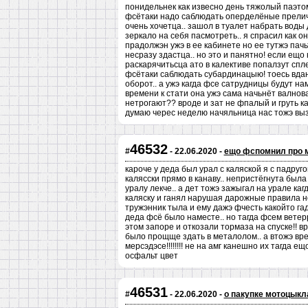
понидельнек как извесно день тяжолый паэтом
фсётаки надо саблюдать оперделёные преличи
очень хочетца.. зашол в туалет набрать воды 
зеркало на себя пасмотреть.. я спрасил как 
прадолжэн ужэ в ее кабинете но ее тутжэ пачь
несразу здастца.. но это и панятно! если ещ
раскарячитьсца ато в калективе попалзут спл
фсётаки саблюдать субардинацыю! тоесь вда
оборот.. а ужэ кагда фсе сатрудницы будут н
времени к стати она ужэ сама начьнёт валнов
нетрогают?? вроде и зат не фпалый и груть к
думаю черес неделю начяльница нас тожэ выза
46532
#
- 22.06.2020 -
ещо фспомнил про 
кароче у деда был урал с каляской я с падруг
калясски прямо в канаву.. непристёгнута был
уралу лекче.. а дет тожэ зажыгал на урале каг
каляску и ганял нарушая дарожные правила но
тружэнник тыла и ему дажэ фчесть какойто г
деда фсё было наместе.. но тагда фсем ветер
этом запоре и откозали тормаза на спуске!! в
было прощще здать в металолом.. а втожэ вре
мерсэдэсе!!!!!!!! не на амг канешно их тагда
осфальт цвет
46531
#
- 22.06.2020 -
о пакупке мотоцыкл