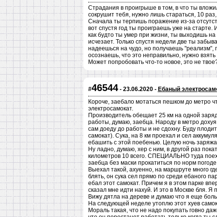
Страдания в проигрыше в том, в что ты вложил
сокрушит тебя, нужно лишь стараться, 10 раз,
Сначала ты терпишь поражение из-за отсутст
вот спустя год ты проиграешь уже на старте. 
как будто ты умер при жизни, ты выходишь на 
исчезает. Только спустя недели две ты забыва
надеешься на чудо, но получаешь "реализм", 
осознаешь, что это неправильно, нужно взять 
Может попробовать что-то новое, это не твое?
46544
#
- 23.06.2020 -
Ебаный электросам
Короче, заебало мотаться пешком до метро чт
электросамокат.
Производитель обещает 25 км на одной зарядк
работы, думаю, заебца. Народу в метро дохуя,
сам доеду до работы и не сдохну. Буду плодить
самокат). Сука, на 8 км проехал и сел аккумул
ебашить с этой поебенью. Целую ночь заряжал
Ну ладно, думаю, хер с ним, в другой раз пока
километров 10 всего. СПЕЦИАЛЬНО туда поеха
заебца без маски прокатиться по норм погоде
Выехал такой, ахуенно, на маршруте много где
блять, он сука сел прямо по среди ебаного пар
ебал этот самокат. Причем я в этом парке впе
сказал мне идти нахуй. И это в Москве бля. Я 
Вижу дятла на дереве и думаю что я еще боль
На следующей неделе утоплю этот хуев самока
Мораль такая, что не надо покупать говно да