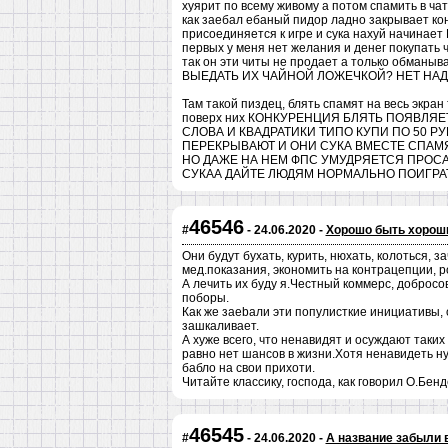
хуярит по всему живому а потом спамить в чат,
как заебал ебаный пидор ладно закрывает кон
присоединяется к игре и сука нахуй начин
первых у меня нет желания и денег покупать ч
так он эти читы не продает а только обманы
ВЫЕДАТЬ ИХ ЧАЙНОЙ ЛОЖЕЧКОЙ? НЕТ НАД
Там такой пиздец, блять спамят на весь экран
поверх них КОНКУРЕНЦИЯ БЛЯТЬ ПОЯВЛЯ
СЛОВА И КВАДРАТИКИ ТИПО КУПИ ПО 50 Р
ПЕРЕКРЫВАЮТ И ОНИ СУКА ВМЕСТЕ СПАМЯ
НО ДАЖЕ НА НЕМ ФПС УМУДРЯЕТСЯ ПРОСА
СУКАА ДАЙТЕ ЛЮДЯМ НОРМАЛЬНО ПОИГРА
46546
#
- 24.06.2020 -
Хорошо быть хороши
Они будут бухать, курить, нюхать, колоться, з
мед.показания, экономить на контрацепции, 
А лечить их буду я.Честный коммерс, добросов
поборы.
Как же заеbaли эти популисткие инициативы, 
зашкаливает.
А хуже всего, что ненавидят и осуждают таких
равно нет шансов в жизни.Хотя ненавидеть ну
бабло на свои прихоти.
Читайте классику, господа, как говорил О.Бен
46545
#
- 24.06.2020 -
А название забыли 