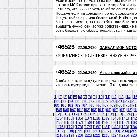
Если в регионе, то можно на прогера пойти, н
потом в МСК можно приехать и зарабатывать 
немного, что бы был хоть какой то опыт и день
Но даже если ты хороший прогер с хорошим об
бюджетной сфере или бизнес свой. Наблюдал с
блат не возможен, но такого блатного быстро
ебашить нужно, сейчас уже родственника не во
вот в бюджетную сферу, пожалуйста, пинай хуи
46526
#
- 22.06.2020 -
ЗАЕБАЛ МОЙ МОТО
КУПИЛ МИНСК ПО ДЕШЕВКЕ. НИХУЯ НЕ РАБ
46525
#
- 22.06.2020 -
А название забыли 
Заебало, что не могу купить нормальные чер
что весь мусор видно в мешке. Я гандоны сте
[
1
] [
2
] [
3
] [
4
] [
5
] [
6
] [
7
] [
8
] [
9
] [
10
] [
11
] [
12
] [
13
] [
14
] [
1
[
32
] [
33
] [
34
] [
35
] [
36
] [
37
] [
38
] [
39
] [
40
] [
41
] [
42
] [
43
[
60
] [
61
] [
62
] [
63
] [
64
] [
65
] [
66
] [
67
] [
68
] [
69
] [
70
] [
71
[
88
] [
89
] [
90
] [
91
] [
92
] [
93
] [
94
] [
95
] [
96
] [
97
] [
98
] [
9
[
112
] [
113
] [
114
] [
115
] [
116
] [
117
] [
118
] [
119
] [
120
] [
1
[
134
] [
135
] [
136
] [
137
] [
138
] [
139
] [
140
] [
141
] [
142
[
155
] [
156
] [
157
] [
158
] [
159
] [
160
] [
161
] [
162
] [
163
[
176
] [
177
] [
178
] [
179
] [
180
] [
181
] [
182
] [
183
] [
184
[
197
] [
198
] [
199
] [
200
] [
201
] [
202
] [
203
] [
204
] [
20
[
218
] [
219
] [
220
] [
221
] [
222
] [
223
] [
224
] [
225
] [
226