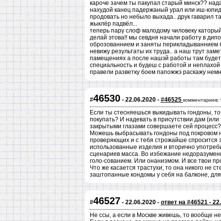
кароче зачем ты пакупал старый минск?? нада
нахудой канец падержаный урал или иш-юпидер
продовать но небыло выхада.. друк гаварил т
жыклёр падвёл...
теперь пару слоф малодому чиловеку каторый 
делай этова!! мы севдня начали работу в ди
оброзованнием и заняты перикладываннием б
невижу результаты их труда.. а наш трут за
памещениях а после нашэй работы там будет
специальность и будеш с работой и неплахой 
правели разветку боем папожжэ раскажу немн
46530
#
- 22.06.2020 -
#46525
комментариев:
Если ты стесняешься выкидывать гондоны, то 
покупать? И надевать в присутствии дам (или
закрытыми глазами совершаете сей процесс?
Можешь выбрасывать гондоны под покровом но
проверяющих и с тебя строжайше спросится з
использованные изделия и вторично употреби
сценариев масса. Во избежание недоразумени
голо-сованием. Или онанизмом. И все твои п
Что же касается трастухи, то она никого не 
заштопанные кондомы у себя на балконе, для
46527
#
- 22.06.2020 -
ответ на #46521 - 22
Не ссы, а если в Москве живешь, то вообще не