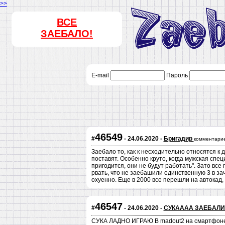
>>
ВСЕ
ЗАЕБАЛО!
E-mail
Пароль
46549
#
- 24.06.2020 -
Бригадир
комментарие
Заебало то, как к несходительно относятся к 
поставят. Особенно круто, когда мужская сп
пригодится, они не будут работать". Зато вс
рвать, что не заебашили единственную 3 в за
охуенно. Еще в 2000 все перешли на автокад
46547
#
- 24.06.2020 -
СУКАААА ЗАЕБАЛИ 
СУКА ЛАДНО ИГРАЮ В madout2 на смартфоне с