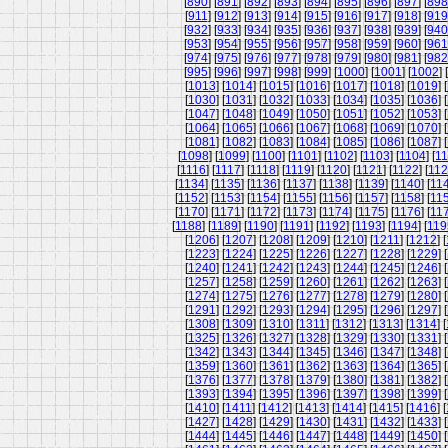
[
890
] [
891
] [
892
] [
893
] [
894
] [
895
] [
896
] [
897
] [
898
[
911
] [
912
] [
913
] [
914
] [
915
] [
916
] [
917
] [
918
] [
919
[
932
] [
933
] [
934
] [
935
] [
936
] [
937
] [
938
] [
939
] [
940
[
953
] [
954
] [
955
] [
956
] [
957
] [
958
] [
959
] [
960
] [
961
[
974
] [
975
] [
976
] [
977
] [
978
] [
979
] [
980
] [
981
] [
982
[
995
] [
996
] [
997
] [
998
] [
999
] [
1000
] [
1001
] [
1002
] [
[
1013
] [
1014
] [
1015
] [
1016
] [
1017
] [
1018
] [
1019
] [
[
1030
] [
1031
] [
1032
] [
1033
] [
1034
] [
1035
] [
1036
] [
[
1047
] [
1048
] [
1049
] [
1050
] [
1051
] [
1052
] [
1053
] [
[
1064
] [
1065
] [
1066
] [
1067
] [
1068
] [
1069
] [
1070
] [
[
1081
] [
1082
] [
1083
] [
1084
] [
1085
] [
1086
] [
1087
] [
[
1098
] [
1099
] [
1100
] [
1101
] [
1102
] [
1103
] [
1104
] [
11
[
1116
] [
1117
] [
1118
] [
1119
] [
1120
] [
1121
] [
1122
] [
11
[
1134
] [
1135
] [
1136
] [
1137
] [
1138
] [
1139
] [
1140
] [
11
[
1152
] [
1153
] [
1154
] [
1155
] [
1156
] [
1157
] [
1158
] [
11
[
1170
] [
1171
] [
1172
] [
1173
] [
1174
] [
1175
] [
1176
] [
11
[
1188
] [
1189
] [
1190
] [
1191
] [
1192
] [
1193
] [
1194
] [
119
[
1206
] [
1207
] [
1208
] [
1209
] [
1210
] [
1211
] [
1212
] [
[
1223
] [
1224
] [
1225
] [
1226
] [
1227
] [
1228
] [
1229
] [
[
1240
] [
1241
] [
1242
] [
1243
] [
1244
] [
1245
] [
1246
] [
[
1257
] [
1258
] [
1259
] [
1260
] [
1261
] [
1262
] [
1263
] [
[
1274
] [
1275
] [
1276
] [
1277
] [
1278
] [
1279
] [
1280
] [
[
1291
] [
1292
] [
1293
] [
1294
] [
1295
] [
1296
] [
1297
] [
[
1308
] [
1309
] [
1310
] [
1311
] [
1312
] [
1313
] [
1314
] [
[
1325
] [
1326
] [
1327
] [
1328
] [
1329
] [
1330
] [
1331
] [
[
1342
] [
1343
] [
1344
] [
1345
] [
1346
] [
1347
] [
1348
] [
[
1359
] [
1360
] [
1361
] [
1362
] [
1363
] [
1364
] [
1365
] [
[
1376
] [
1377
] [
1378
] [
1379
] [
1380
] [
1381
] [
1382
] [
[
1393
] [
1394
] [
1395
] [
1396
] [
1397
] [
1398
] [
1399
] [
[
1410
] [
1411
] [
1412
] [
1413
] [
1414
] [
1415
] [
1416
] [
[
1427
] [
1428
] [
1429
] [
1430
] [
1431
] [
1432
] [
1433
] [
[
1444
] [
1445
] [
1446
] [
1447
] [
1448
] [
1449
] [
1450
] [