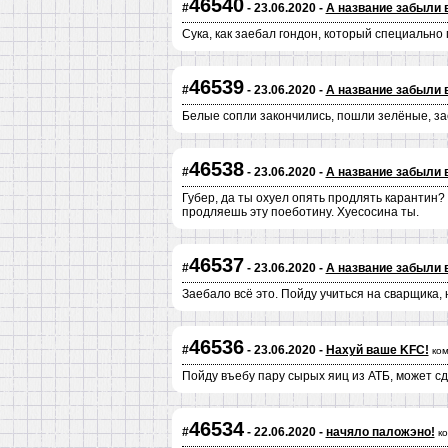
46540
#
- 23.06.2020 -
А название забыли 
Сука, как заебал гондон, который специально 
46539
#
- 23.06.2020 -
А название забыли 
Белые сопли закончились, пошли зелёные, за
46538
#
- 23.06.2020 -
А название забыли 
Губер, да ты охуел опять продлять карантин
продляешь эту поеботину. Хуесосина ты.
46537
#
- 23.06.2020 -
А название забыли 
Заебало всё это. Пойду учиться на сварщика,
46536
#
- 23.06.2020 -
Нахуй ваше KFC!
ко
Пойду въебу пару сырых яиц из АТБ, может с
46534
#
- 22.06.2020 -
начяло паложэно!
к