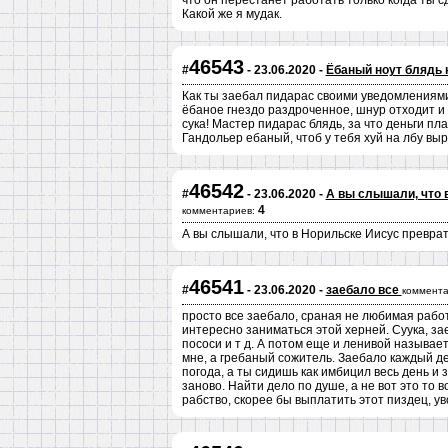
что он перестанет работать только когда ты 
Какой же я мудак.
46543
#
- 23.06.2020 -
Ёбаный ноут блядь 
Как ты заебал пидарас своими уведомлениями
ёбаное гнездо раздроченное, шнур отходит и 
сука! Мастер пидарас блядь, за что деньги пл
Гандольер ебаный, чтоб у тебя хуй на лбу выр
46542
#
- 23.06.2020 -
А вы слышали, что 
4
комментариев:
А вы слышали, что в Норильске Иисус преврат
46541
#
- 23.06.2020 -
заебало все
коммента
просто все заебало, сраная не любимая работа
интересно заниматься этой херней. Суука, зае
пососи и т д. А потом еще и ленивой называет
мне, а гребаный сожитель. Заебало каждый де
погода, а ты сидишь как имбицил весь день и 
заново. Найти дело по душе, а не вот это то в
рабство, скорее бы выплатить этот пиздец, ув