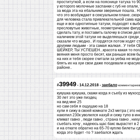
проституткой, а если на пояснице татуха то 9
у которого молочные заспанки с губ не опали,
за мода эта на ебальники звериные пошла.. На
что это возбуждает в сексуальном плане..ско
для человека стала привлекательной сама идея
еще и все однотипные татухи, подходят к выб
пресловутые животные, геометрические фигуры
сделать тату, и поставить галочку в списке д
наличием этой татухи не выделяешься среди д
сказали что модно.. И гордятся потом ходят 
другими людьми - эта самая жалкая.. У те
ШЕЙКЕР, ТЫ УСПЕШЕН...красота какая то пог
веяния меня просто бесят, как раньше всем б
на них и тебя скорее считали за уебка не модн
блять их на хуи свои даже поодевали и красу
районе..
39949
#
- 14.12.2018 -
заебало
комментариев
кукушка кукушка, скажи когда я съебу из мухо
30 лет это уже пиздец
на вид мне 25
но сам себя я ощущаю на 18
хули я сижу в своей комнате 2х3 метра ( это н
накопил 230к уволился нахуй и сижу тупо в ине
климат гавно , люди гавно , страна гавно , них
съебать хочу , надеюсь щас бакс вырастет в 2 
и на откате обратно на 65-70 куплю билеты 
когда это будет -то ? заебался ждать