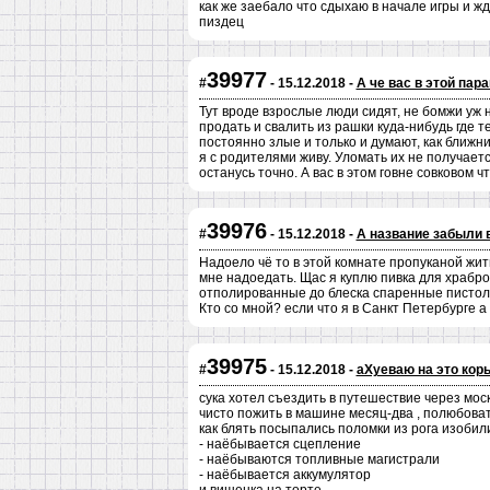
как же заебало что сдыхаю в начале игры и ж
пиздец
39977
#
- 15.12.2018 -
А че вас в этой пар
Тут вроде взрослые люди сидят, не бомжи уж н
продать и свалить из рашки куда-нибудь где т
постоянно злые и только и думают, как ближни
я с родителями живу. Уломать их не получается.
останусь точно. А вас в этом говне совковом ч
39976
#
- 15.12.2018 -
А название забыли 
Надоело чё то в этой комнате пропуканой жить
мне надоедать. Щас я куплю пивка для храбро
отполированные до блеска спаренные пистолет
Кто со мной? если что я в Санкт Петербурге а
39975
#
- 15.12.2018 -
аХуеваю на это кор
сука хотел съездить в путешествие через моск
чисто пожить в машине месяц-два , полюбова
как блять посыпались поломки из рога изобил
- наёбывается сцепление
- наёбываются топливные магистрали
- наёбывается аккумулятор