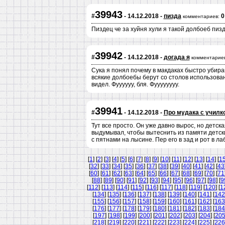
39943
#
- 14.12.2018 -
пизда
0
комментариев:
Пиздец че за хуйня хули я такой долбоеб пи
39942
#
- 14.12.2018 -
догада я
комментариев
Сука я понял почему в макдаках быстро убира
всякие долбоебы берут со столов использова
видел. Фуууууу, бля. Фуууууууу.
39941
#
- 14.12.2018 -
Про мудака с училк
Тут все просто. Он уже давно вырос, но детск
выдумывал, чтобы вытеснить из памяти детск
с пятнами на лысине. Пер его в зад и рот в ла
[
1
] [
2
] [
3
] [
4
] [
5
] [
6
] [
7
] [
8
] [
9
] [
10
] [
11
] [
12
] [
13
] [
14
] [
1
[
32
] [
33
] [
34
] [
35
] [
36
] [
37
] [
38
] [
39
] [
40
] [
41
] [
42
] [
43
[
60
] [
61
] [
62
] [
63
] [
64
] [
65
] [
66
] [
67
] [
68
] [
69
] [
70
] [
71
[
88
] [
89
] [
90
] [
91
] [
92
] [
93
] [
94
] [
95
] [
96
] [
97
] [
98
] [
9
[
112
] [
113
] [
114
] [
115
] [
116
] [
117
] [
118
] [
119
] [
120
] [
1
[
134
] [
135
] [
136
] [
137
] [
138
] [
139
] [
140
] [
141
] [
142
[
155
] [
156
] [
157
] [
158
] [
159
] [
160
] [
161
] [
162
] [
163
[
176
] [
177
] [
178
] [
179
] [
180
] [
181
] [
182
] [
183
] [
184
[
197
] [
198
] [
199
] [
200
] [
201
] [
202
] [
203
] [
204
] [
20
[
218
] [
219
] [
220
] [
221
] [
222
] [
223
] [
224
] [
225
] [
226