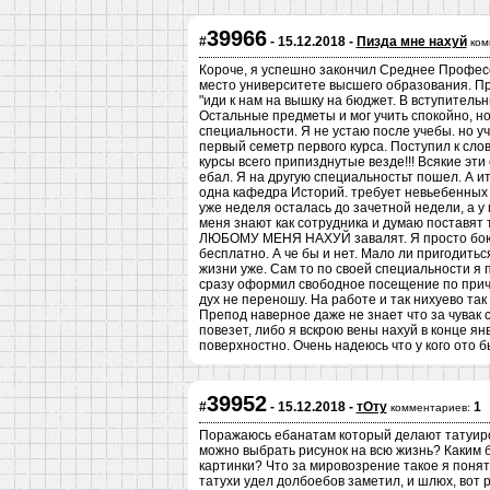
39966
#
- 15.12.2018 -
Пизда мне нахуй
ком
Короче, я успешно закончил Среднее Профес
место университете высшего образования. Пр
"иди к нам на вышку на бюджет. В вступительн
Остальные предметы и мог учить спокойно, но
специальности. Я не устаю после учебы. но уч
первый семетр первого курса. Поступил к сло
курсы всего припизднутые везде!!! Всякие эт
ебал. Я на другую специальностьт пошел. А и
одна кафедра Историй. требует невьебенных п
уже неделя осталась до зачетной недели, а 
меня знают как сотрудника и думаю постав
ЛЮБОМУ МЕНЯ НАХУЙ завалят. Я просто боюсь
бесплатно. А че бы и нет. Мало ли пригодиться
жизни уже. Сам то по своей специальности я 
сразу оформил свободное посещение по причин
дух не переношу. На работе и так нихуево так
Препод наверное даже не знает что за чувак
повезет, либо я вскрою вены нахуй в конце я
поверхностно. Очень надеюсь что у кого ото б
39952
#
- 15.12.2018 -
тОту
1
комментариев:
Поражаюсь ебанатам который делают татуировк
можно выбрать рисунок на всю жизнь? Каким б
картинки? Что за мировозрение такое я понять
татухи удел долбоебов заметил, и шлюх, вот 