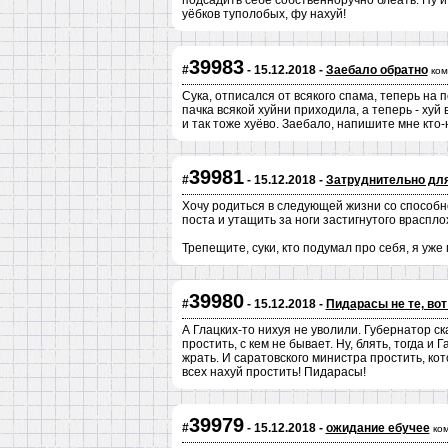
подсадить себе собственноручно блеать. Ну и
уёбков туполобых, фу нахуй!
39983
#
- 15.12.2018 -
Заебало обратно
ком
Сука, отписался от всякого спама, теперь на 
пачка всякой хуйни приходила, а теперь - хуй 
и так тоже хуёво. Заебало, напишите мне кто-
39981
#
- 15.12.2018 -
Затруднительно дл
Хочу родиться в следующей жизни со способ
поста и утащить за ноги застигнутого врасплох
Трепещите, суки, кто подумал про себя, я уже
39980
#
- 15.12.2018 -
Пидарасы не те, во
А Глацких-то нихуя не уволили. Губернатор ск
простить, с кем не бывает. Ну, блять, тогда 
жрать. И саратовского министра простить, ко
всех нахуй простить! Пидарасы!
39979
#
- 15.12.2018 -
ожидание ебучее
ко