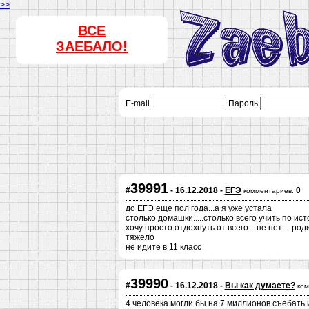
>>
ВСЕ
ЗАЕБАЛО!
E-mail
Пароль
39991
#
- 16.12.2018 -
ЕГЭ
0
комментариев:
до ЕГЭ еще пол года...а я уже устала
столько домашки.....столько всего учить по ис
хочу просто отдохнуть от всего....не нет.....род
тяжело
не идите в 11 класс
39990
#
- 16.12.2018 -
Вы как думаете?
ком
4 человека могли бы на 7 миллионов съебать 