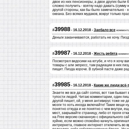
двое из них пенсионеры, а двое других были 
сложно получить - взятку надо давать (сумму н
другой стороны, как бы было замечательно - х
океана. Без всяких мудаков, вокруг только пра
39988
#
- 16.12.2018 -
Заебало все
коммент
Деньги заканчиваются, работать не хочу. Пизд
39987
#
- 16.12.2018 -
Жесть ребята
коммен
Посмотрел видосики на ютубе, и что я хочу ва
товары с али экпресс, там радиации в них пиз
пищит. Пизда короче. В зубной пасте даже ра
39985
#
- 16.12.2018 -
Какие же люди всё-
Знаете же все да сайт comss, вот там бывает
тупости людей. Читаю комментарии, один пише
другой пишет, ой, у меня антивирус тоже не да
мозги то хоть иногда включайте! Такие вещи н
понятно откуда и не понятно с чем внутри, ещ
мест, закрывайте страницу, либо от проги от
на Free версию скачанную с официального сай
хуйню, если можно спокойно качнуть оригина
интрернета, главное интернет отключить во вре