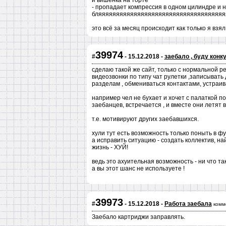
и вишенка на торте
- пропадает компрессия в одном цилиндре и н
бляяяяяяяяяяяяяяяяяяяяяяяяяяяяяяяяяяяя
это всё за месяц происходит как только я взял
39974
#
- 15.12.2018 -
заебало , буду конк
сделаю такой же сайт, только с нормальной 
видеозвонки по типу чат рулетки ,записывать
разделам , обмениваться контактами, устраива
например чел не бухает и хочет с палаткой по
заебанцев, встречается , и вместе они летят 
т.е. мотивируют других заебавшихся.
хули тут есть возможность только поныть в ф
а исправить ситуацию - создать коллектив, н
жизнь - ХУЙ!
ведь это ахуительная возможность - ни что так
а вы этот шанс не используете !
39973
#
- 15.12.2018 -
Работа заебала
комм
Заебало картриджи заправлять.