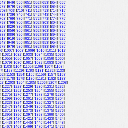
648
] [
649
] [
650
] [
651
] [
652
] [
653
] [
654
] [
655
]
678
] [
679
] [
680
] [
681
] [
682
] [
683
] [
684
] [
685
]
708
] [
709
] [
710
] [
711
] [
712
] [
713
] [
714
] [
715
]
738
] [
739
] [
740
] [
741
] [
742
] [
743
] [
744
] [
745
]
768
] [
769
] [
770
] [
771
] [
772
] [
773
] [
774
] [
775
]
798
] [
799
] [
800
] [
801
] [
802
] [
803
] [
804
] [
805
]
828
] [
829
] [
830
] [
831
] [
832
] [
833
] [
834
] [
835
]
858
] [
859
] [
860
] [
861
] [
862
] [
863
] [
864
] [
865
]
888
] [
889
] [
890
] [
891
] [
892
] [
893
] [
894
] [
895
]
918
] [
919
] [
920
] [
921
] [
922
] [
923
] [
924
] [
925
]
948
] [
949
] [
950
] [
951
] [
952
] [
953
] [
954
] [
955
]
978
] [
979
] [
980
] [
981
] [
982
] [
983
] [
984
] [
985
]
06
] [
1007
] [
1008
] [
1009
] [
1010
] [
1011
] [
1012
]
0
] [
1031
] [
1032
] [
1033
] [
1034
] [
1035
] [
1036
]
4
] [
1055
] [
1056
] [
1057
] [
1058
] [
1059
] [
1060
]
8
] [
1079
] [
1080
] [
1081
] [
1082
] [
1083
] [
1084
]
2
] [
1103
] [
1104
] [
1105
] [
1106
] [
1107
] [
1108
]
27
] [
1128
] [
1129
] [
1130
] [
1131
] [
1132
] [
1133
]
52
] [
1153
] [
1154
] [
1155
] [
1156
] [
1157
] [
1158
]
77
] [
1178
] [
1179
] [
1180
] [
1181
] [
1182
] [
1183
]
02
] [
1203
] [
1204
] [
1205
] [
1206
] [
1207
] [
1208
]
6
] [
1227
] [
1228
] [
1229
] [
1230
] [
1231
] [
1232
]
0
] [
1251
] [
1252
] [
1253
] [
1254
] [
1255
] [
1256
]
4
] [
1275
] [
1276
] [
1277
] [
1278
] [
1279
] [
1280
]
8
] [
1299
] [
1300
] [
1301
] [
1302
] [
1303
] [
1304
]
2
] [
1323
] [
1324
] [
1325
] [
1326
] [
1327
] [
1328
]
6
] [
1347
] [
1348
] [
1349
] [
1350
] [
1351
] [
1352
]
0
] [
1371
] [
1372
] [
1373
] [
1374
] [
1375
] [
1376
]
4
] [
1395
] [
1396
] [
1397
] [
1398
] [
1399
] [
1400
]
8
] [
1419
] [
1420
] [
1421
] [
1422
] [
1423
] [
1424
]
2
] [
1443
] [
1444
] [
1445
] [
1446
] [
1447
] [
1448
]
6
] [
1467
] [
1468
] [
1469
] [
1470
] [
1471
] [
1472
]