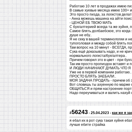
Работаю 10 лет в продажах имею пи
В самые хуевые месяца имею 100+ и 
Это просто пизда, за логистов делат
- Анна можешь машина на айти поиска
- ЦЕНОЙ ЕБ ТВОЮ МАТЬ
С бухгалтерией всегда та же хуйня,
Самое блять долбаебское, это когда
душе не ебу..
Я не секу в вашей терминологии и н
тупоголовая и между собой блять по
Там вопрос на 10 минут - ВСЕГДА, пр
Сука ещё доказывать надо, и не крич
нормального логиста/бухгалтера..
Причем говорил это в цвет - при бух
Так им просто пропиздон вставят и 
И ЛЮДИ НАЧИНАЮТ ДУМАТЬ ЧТО Я
Уже не в первой компании работаю..
ПРОСТО БЛЯТЬ ЗАЕБАЛИ..
МОЯ ЗАДАЧА ПРОДАТЬ - причем об это
Вот словишь ты ахуенную по марже 
ОБЩАТЬСЯ и прям настроение порти
Надо переучиваться и валить наху
56243
#
- 25.04.2023 -
как же я з
я ебал их в рот сука такая хуйня еб
лучше ебите страйка