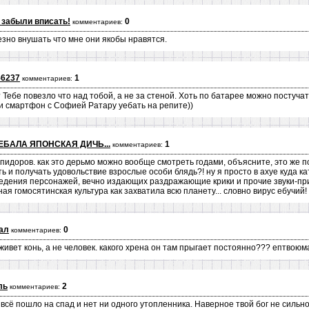
 забыли вписать!
0
комментариев:
лезно внушать что мне они якобы нравятся.
56237
1
комментариев:
 Тебе повезло что над тобой, а не за стеной. Хоть по батарее можно постуча
ли смартфон с Софией Ратару уебать на репите))
ЕБАЛА ЯПОНСКАЯ ДИЧЬ...
1
комментариев:
 пидоров. как это дерьмо можно вообще смотреть годами, объясните, это же п
 и получать удовольствие взрослые особи блядь?! ну я просто в ахуе куда кат
ведения персонажей, вечно издающих раздражающие крики и прочие звуки-приз
ая гомосятинская культура как захватила всю планету... словно вирус ебучий!
ал
0
комментариев:
 живет конь, а не человек. какого хрена он там прыгает постоянно??? ептвоюм
ль
2
комментариев:
всё пошло на спад и нет ни одного утопленника. Наверное твой бог не сильно 