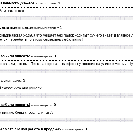
маленького ухажёра
1
комментариев:
бам показывать
с лыжными палками.
1
комментариев:
скндинавская ходьба.что мешает без палок ходить!? хуй его знает. и главное
чется переебать по этому серьёзному ебальнику!
 забыли вписать!
3
комментариев:
ссказали, что сын Пескова воровал телефоны у женщин на улице в Англии. Ну,
5
комментариев:
 сказать,что она умная?
 забыли вписать!
0
комментариев:
и пинаю. Когда снова начинать?
бала эта ебаная работа в продажах
3
комментариев: