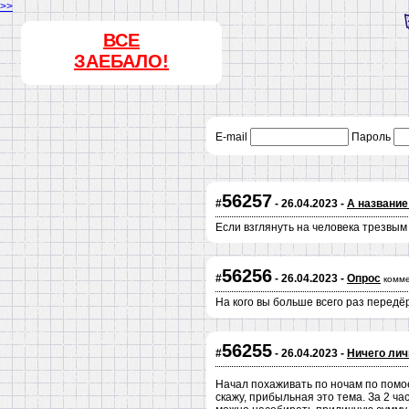
>>
ВСЕ
ЗАЕБАЛО!
E-mail
Пароль
56257
#
- 26.04.2023 -
А название
Если взглянуть на человека трезвым 
56256
#
- 26.04.2023 -
Опрос
комм
На кого вы больше всего раз передё
56255
#
- 26.04.2023 -
Ничего лич
Начал похаживать по ночам по помоеч
скажу, прибыльная это тема. За 2 ча