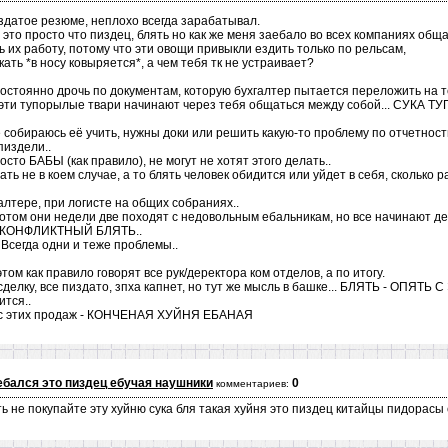
здатое резюме, неплохо всегда зарабатывал.
это просто что пиздец, блять но как же меня заебало во всех компаниях обща
ь их работу, потому что эти овощи привыкли ездить только по рельсам,
ть *в носу ковыряется*, а чем тебя тк не устраивает?
 постоянно дрочь по документам, которую бухгалтер пытается переложить на т
 эти тупорылые твари начинают через тебя общаться между собой... СУКА ТУ
е собираюсь её учить, нужны доки или решить какую-то проблему по отчетност
пиздели..
осто БАБЫ (как правило), не могут не хотят этого делать..
ать не в коем случае, а то блять человек обидится или уйдет в себя, сколько 
галтере, при логисте на общих собраниях..
потом они недели две походят с недовольным ебальникам, но все начинают дел
 КОНФЛИКТНЫЙ БЛЯТЬ..
 Всегда одни и теже проблемы..
м как правило говорят все рук/деректора ком отделов, а по итогу.
сделку, все пиздато, зпха капнет, но тут же мысль в башке... БЛЯТЬ - О
тся..
й с этих продаж - КОНЧЕНАЯ ХУЙНЯ ЕБАНАЯ
аебался это пиздец ебучая наушники
0
комментариев:
ать не покупайте эту хуйню сука бля такая хуйня это пиздец китайцы пидорасы