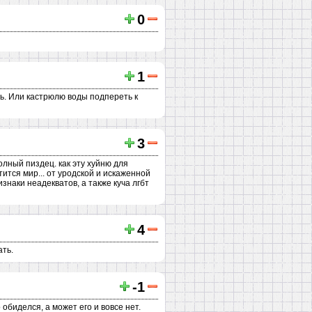
0
1
ть. Или кастрюлю воды подпереть к
3
олный пиздец. как эту хуйню для
ится мир... от уродской и искаженной
наки неадекватов, а также куча лгбт
4
ать.
-1
обиделся, а может его и вовсе нет.