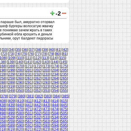
-2
в параше был, аккуратно оторвал
 в шеф бургеры волосатую жвачку
не понимаю зачем жрать в таких
дубинкой ебла крошить и деньги
альники, орут балдеют пидорасы
] [
33
] [
34
] [
35
] [
36
] [
37
] [
38
] [
39
] [
40
] [
41
] [
42
]
] [
72
] [
73
] [
74
] [
75
] [
76
] [
77
] [
78
] [
79
] [
80
] [
81
]
108
] [
109
] [
110
] [
111
] [
112
] [
113
] [
114
] [
115
]
138
] [
139
] [
140
] [
141
] [
142
] [
143
] [
144
] [
145
]
168
] [
169
] [
170
] [
171
] [
172
] [
173
] [
174
] [
175
]
198
] [
199
] [
200
] [
201
] [
202
] [
203
] [
204
] [
205
]
228
] [
229
] [
230
] [
231
] [
232
] [
233
] [
234
] [
235
]
258
] [
259
] [
260
] [
261
] [
262
] [
263
] [
264
] [
265
]
288
] [
289
] [
290
] [
291
] [
292
] [
293
] [
294
] [
295
]
318
] [
319
] [
320
] [
321
] [
322
] [
323
] [
324
] [
325
]
348
] [
349
] [
350
] [
351
] [
352
] [
353
] [
354
] [
355
]
[
378
] [
379
] [
380
] [
381
] [
382
] [
383
] [
384
] [
385
]
408
] [
409
] [
410
] [
411
] [
412
] [
413
] [
414
] [
415
]
438
] [
439
] [
440
] [
441
] [
442
] [
443
] [
444
] [
445
]
468
] [
469
] [
470
] [
471
] [
472
] [
473
] [
474
] [
475
]
498
] [
499
] [
500
] [
501
] [
502
] [
503
] [
504
] [
505
]
528
] [
529
] [
530
] [
531
] [
532
] [
533
] [
534
] [
535
]
558
] [
559
] [
560
] [
561
] [
562
] [
563
] [
564
] [
565
]
588
] [
589
] [
590
] [
591
] [
592
] [
593
] [
594
] [
595
]
618
] [
619
] [
620
] [
621
] [
622
] [
623
] [
624
] [
625
]