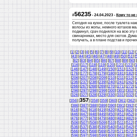
56235
#
- 24.04.2023 -
Кому то не
Сегодня на кухне, после туалета нак
волосы из жопы, немного котахов ма
подкинул, срач поднялся на всю эту 
свинарниках, место для скотов. Дум
получать, а в плане подстав и про
[
1
] [
2
] [
3
] [
4
] [
5
] [
6
] [
7
] [
8
] [
9
] [
10
] [
11
] [
12
] [
[
43
] [
44
] [
45
] [
46
] [
47
] [
48
] [
49
] [
50
] [
51
] [
[
82
] [
83
] [
84
] [
85
] [
86
] [
87
] [
88
] [
89
] [
90
] [
[
116
] [
117
] [
118
] [
119
] [
120
] [
121
] [
122
] [
[
146
] [
147
] [
148
] [
149
] [
150
] [
151
] [
152
] [
[
176
] [
177
] [
178
] [
179
] [
180
] [
181
] [
182
] [
[
206
] [
207
] [
208
] [
209
] [
210
] [
211
] [
212
] [
[
236
] [
237
] [
238
] [
239
] [
240
] [
241
] [
242
] [
[
266
] [
267
] [
268
] [
269
] [
270
] [
271
] [
272
] [
[
296
] [
297
] [
298
] [
299
] [
300
] [
301
] [
302
] [
[
326
] [
327
] [
328
] [
329
] [
330
] [
331
] [
332
] [
357
[
356
] [
] [
358
] [
359
] [
360
] [
361
] [
362
] 
[
386
] [
387
] [
388
] [
389
] [
390
] [
391
] [
392
] [
[
416
] [
417
] [
418
] [
419
] [
420
] [
421
] [
422
] [
[
446
] [
447
] [
448
] [
449
] [
450
] [
451
] [
452
] [
[
476
] [
477
] [
478
] [
479
] [
480
] [
481
] [
482
] [
[
506
] [
507
] [
508
] [
509
] [
510
] [
511
] [
512
] [
[
536
] [
537
] [
538
] [
539
] [
540
] [
541
] [
542
] [
[
566
] [
567
] [
568
] [
569
] [
570
] [
571
] [
572
] [
[
596
] [
597
] [
598
] [
599
] [
600
] [
601
] [
602
] [