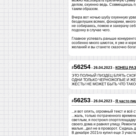
можно насобирать приличную сумму 
делом, охуенно ведь. Совмещаешь пр
таким образом.
Вчера вот ночью шубу охуенную урвал
безделушек всяких, фонарики, много
не собираюсь, помою и захерачу себ
подохну в случае чего.
Главное успевать раньше конкурентов
особенно много шмоток, я уже и коре
желаний и вы станете сказочно бога
56254
#
- 26.04.2023 -
КОНЕЦ РА
ЭТО ПОЛНЫЙ ПИЗДЕЦ БЛЯТЬ СКОР
ОДНИ ТОЛЬКО ЧЕРНОЖОПЫЕ И ЖЕ
ЖЕСТЬ! НЕ МОЖЕТ БЫТЬ ЧТО ТАКОЕ 
56253
#
- 26.04.2023 -
Я часто пи
...и вот опять, огромный текст и всё
...жаль, только потраченного времен
светлым, я построил спортплощадку 
своего дома и равнял улицу. Ремонти
малые...дел не в проворот. Сидишь 
В декабре 2021го купил еще 3 участк