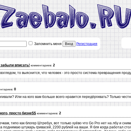
Запомнить меня
Вход
Регистрация
 забыли вписать!
2
комментариев:
взглядом, то выяснится, что человек - это просто система превращения продук
0
ентариев:
ргивали? Или на кого вам больше всего нравится передёргивать? Только честн
ного, просто бизне$$
2
комментариев:
кам, типо как блогер Штребух, вот только хуёво что Go Pro нет на лбу и снима
са поднимаю штукарь гривасей, 2200 рублей на ваши. Я бля когда работал сто