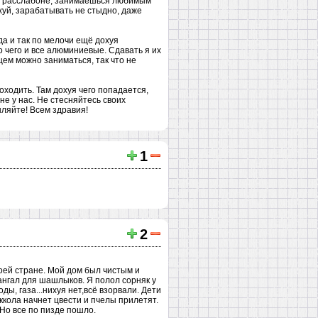
на расслабоне, занимаешься любимым
хуй, зарабатывать не стыдно, даже
да и так по мелочи ещё дохуя
о чего и все алюминиевые. Сдавать я их
щем можно заниматься, так что не
оходить. Там дохуя чего попадается,
не у нас. Не стесняйтесь своих
шляйте! Всем здравия!
1
2
воей стране. Мой дом был чистым и
ангал для шашлыков. Я полол сорняк у
ды, газа...нихуя нет,всё взорвали. Дети
ккола начнет цвести и пчелы прилетят.
 Но все по пизде пошло.