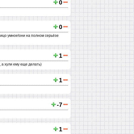
0
0
 лицо умное!они на полном серьёзе
1
 а хули ему еще делать)
1
-7
1