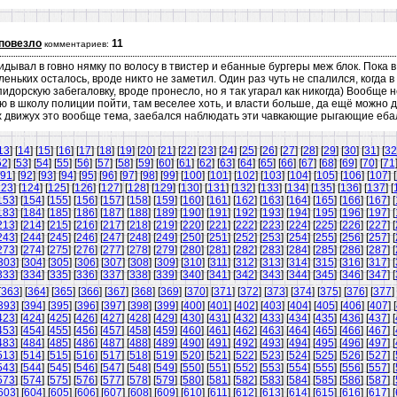
 повезло
11
комментариев:
идывал в говно нямку по волосу в твистер и ебанные бургеры меж блок. Пока 
леньких осталось, вроде никто не заметил. Один раз чуть не спалился, когда
пидорскую забегаловку, вроде пронесло, но я так угарал как никогда) Вообще 
аю в школу полиции пойти, там веселее хоть, и власти больше, да ещё можно 
чих движух это вообще тема, заебался наблюдать эти чавкающие рыгающие еб
13
] [
14
] [
15
] [
16
] [
17
] [
18
] [
19
] [
20
] [
21
] [
22
] [
23
] [
24
] [
25
] [
26
] [
27
] [
28
] [
29
] [
30
] [
31
] [
32
52
] [
53
] [
54
] [
55
] [
56
] [
57
] [
58
] [
59
] [
60
] [
61
] [
62
] [
63
] [
64
] [
65
] [
66
] [
67
] [
68
] [
69
] [
70
] [
71
91
] [
92
] [
93
] [
94
] [
95
] [
96
] [
97
] [
98
] [
99
] [
100
] [
101
] [
102
] [
103
] [
104
] [
105
] [
106
] [
107
] [
123
] [
124
] [
125
] [
126
] [
127
] [
128
] [
129
] [
130
] [
131
] [
132
] [
133
] [
134
] [
135
] [
136
] [
137
] [
153
] [
154
] [
155
] [
156
] [
157
] [
158
] [
159
] [
160
] [
161
] [
162
] [
163
] [
164
] [
165
] [
166
] [
167
] [
183
] [
184
] [
185
] [
186
] [
187
] [
188
] [
189
] [
190
] [
191
] [
192
] [
193
] [
194
] [
195
] [
196
] [
197
] [
213
] [
214
] [
215
] [
216
] [
217
] [
218
] [
219
] [
220
] [
221
] [
222
] [
223
] [
224
] [
225
] [
226
] [
227
] [
243
] [
244
] [
245
] [
246
] [
247
] [
248
] [
249
] [
250
] [
251
] [
252
] [
253
] [
254
] [
255
] [
256
] [
257
] [
273
] [
274
] [
275
] [
276
] [
277
] [
278
] [
279
] [
280
] [
281
] [
282
] [
283
] [
284
] [
285
] [
286
] [
287
] [
303
] [
304
] [
305
] [
306
] [
307
] [
308
] [
309
] [
310
] [
311
] [
312
] [
313
] [
314
] [
315
] [
316
] [
317
] [
333
] [
334
] [
335
] [
336
] [
337
] [
338
] [
339
] [
340
] [
341
] [
342
] [
343
] [
344
] [
345
] [
346
] [
347
] [
[
363
] [
364
] [
365
] [
366
] [
367
] [
368
] [
369
] [
370
] [
371
] [
372
] [
373
] [
374
] [
375
] [
376
] [
377
] 
393
] [
394
] [
395
] [
396
] [
397
] [
398
] [
399
] [
400
] [
401
] [
402
] [
403
] [
404
] [
405
] [
406
] [
407
] [
423
] [
424
] [
425
] [
426
] [
427
] [
428
] [
429
] [
430
] [
431
] [
432
] [
433
] [
434
] [
435
] [
436
] [
437
] [
453
] [
454
] [
455
] [
456
] [
457
] [
458
] [
459
] [
460
] [
461
] [
462
] [
463
] [
464
] [
465
] [
466
] [
467
] [
483
] [
484
] [
485
] [
486
] [
487
] [
488
] [
489
] [
490
] [
491
] [
492
] [
493
] [
494
] [
495
] [
496
] [
497
] [
513
] [
514
] [
515
] [
516
] [
517
] [
518
] [
519
] [
520
] [
521
] [
522
] [
523
] [
524
] [
525
] [
526
] [
527
] [
543
] [
544
] [
545
] [
546
] [
547
] [
548
] [
549
] [
550
] [
551
] [
552
] [
553
] [
554
] [
555
] [
556
] [
557
] [
573
] [
574
] [
575
] [
576
] [
577
] [
578
] [
579
] [
580
] [
581
] [
582
] [
583
] [
584
] [
585
] [
586
] [
587
] [
603
] [
604
] [
605
] [
606
] [
607
] [
608
] [
609
] [
610
] [
611
] [
612
] [
613
] [
614
] [
615
] [
616
] [
617
] [