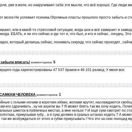
мерли, уже в жопе, но накручивают себе эти мысли, что всё хорошо. Где люди 
ают мозги.Не успевает психика.Огромные пласты прошлого просто забыть и ст
мирают, или в какой-то стрессовой ситуации, когда шок и всё замирает и заме
огда. ЕБАТЬ, я ли это сейчас и где тот я, что был, и кто я сейчас...пиздец. Эт
дох, который делаешь сейчас, понимать секунду, что сейчас проходит...сейча
 забыли вписать!
5
комментариев:
кущего года зарегистрированы 47 537 браков и 46 101 развод. У меня все.
САМКАМ ЧЕЛОВЕКА
1
комментариев:
ойные с голыми ногами в коротких юбках, жопами крутят, наслаждаются своб
м его сдрачивать , ну не ахуели вы ? Я может блять так же хочу ходить. Поч
льных шмоток в публичных местах, а мне нельзя ? И ещё суки смотрят по с
лготках, прикусывая губу... а я сука должен в сраных штанах ходить ? А может
так же возбуждаться от этого и губки прикусывать ! Что это за секс геноцид м