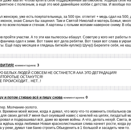
и даже хватит чтобы купить себе поддержанный автомобиль. Ходишь себе 
иятное с полезным, а ещё это моё давнейшее хобби с детства. И вообще по
 женскую, уже есть покупательница, за 500 грн. отлетит + медь сдал на 500, 
 иконок, знаю Саныч бы заценил. Там и Святой Николай и матерь Божья, мног
е по всем полкам и стенам. А картины с голыми жопами наверное сниму. В об
 пройти участки. А то эти как пылесосы ебашут. Советую у кого нет работы п
фанчика одел к зиме. Вот такие вот дела ребятки. Вот такая вот слава в украи
ты. Ещё пару месяцев и глядишь биткойн куплю)) Шучу)) Берегите себя, не ка
ЗВИТИЯ!
3
комментариев:
О БЕЛЫХ ЛЮДЕЙ СОВСЕМ НЕ ОСТАНЕТСЯ ААА ЭТО ДЕГРАДАЦИЯ!
ЛТОРОТЫЕ ОСТАНУТСЯ!
ПРОИСХОДИТ... НЕТ...!
шу и потом стираю всё и пишу снова
0
комментариев:
 стер. Молчание-золото.
и. Времени моей жизни, когда я думал, что могу что-то изменить глобальнов с
для своих детей.У меня был охуевший навес с качелей на цепях, пиздатый м
ровал и подкрашивал всё, даже во время войны. А что, делать нехуй. Света, во
да ждёшь когда любимая Новая краснолистныюая слива начнет рости, когда ру
а у реки, думал там баню строить.Обьеденить в 1 большой и засадить чем-то.