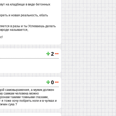
живут на кладбище в виде бетонных
ереть и новая реальность, ебать
дляется в разы и ты Успеваешь делать
о вроде называется,
с!
2
0
одой самовыражения, а мужик должен
ему самкам человека можно
торонам такими томными глазами,
 я тоже хочу побрить ноги и в чулках и
ужчин сука ?