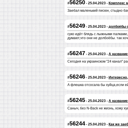
56250
#
- 25.04.2023 -
Комплекс 
Заебал маленький писюн, стыдно ба
56249
#
- 25.04.2023 -
долбоёбы 
суко идёт блядь с лыжными палками,
думают,что они не долбоёбы. так хо
56247
#
- 25.04.2023 -
А название
Сегодня на украинском "24 канал" ра
56246
#
- 25.04.2023 -
Интересно,
А флешка отсосала бы хуйца,если ей
56245
#
- 25.04.2023 -
А название
Саныч, без N-Back не жизнь, хожу ху
56244
#
- 25.04.2023 -
Как же зае