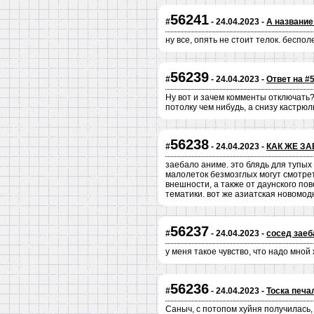
56241
#
- 24.04.2023 -
А название
ну все, опять не стоит телок. беспо
56239
#
- 24.04.2023 -
Ответ на #
Ну вот и зачем комменты отключать?
потолку чем нибудь, а снизу кастрю
56238
#
- 24.04.2023 -
КАК ЖЕ ЗА
заебало аниме. это блядь для тупых
малолеток безмозглых могут смотреть
внешности, а также от даунского по
тематики. вот же азиатская новомодн
56237
#
- 24.04.2023 -
сосед заеб
у меня такое чувство, что надо мной
56236
#
- 24.04.2023 -
Тоска печа
Саныч, с потопом хуйня получилась, 