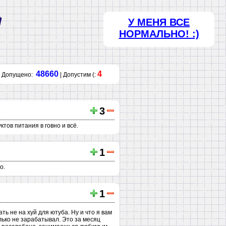
У МЕНЯ ВСЕ
НОРМАЛЬНО! :)
48660
4
Допущено:
| Допустим (:
3
тов питания в говно и всё.
1
о.
1
ть не на хуй для ютуба. Ну и что я вам
лько не зарабатывал. Это за месяц