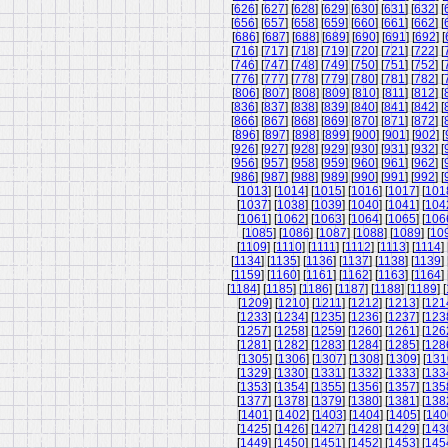
[
626
] [
627
] [
628
] [
629
] [
630
] [
631
] [
632
] [
[
656
] [
657
] [
658
] [
659
] [
660
] [
661
] [
662
] [
[
686
] [
687
] [
688
] [
689
] [
690
] [
691
] [
692
] [
[
716
] [
717
] [
718
] [
719
] [
720
] [
721
] [
722
] [
[
746
] [
747
] [
748
] [
749
] [
750
] [
751
] [
752
] [
[
776
] [
777
] [
778
] [
779
] [
780
] [
781
] [
782
] [
[
806
] [
807
] [
808
] [
809
] [
810
] [
811
] [
812
] [
[
836
] [
837
] [
838
] [
839
] [
840
] [
841
] [
842
] [
[
866
] [
867
] [
868
] [
869
] [
870
] [
871
] [
872
] [
[
896
] [
897
] [
898
] [
899
] [
900
] [
901
] [
902
] [
[
926
] [
927
] [
928
] [
929
] [
930
] [
931
] [
932
] [
[
956
] [
957
] [
958
] [
959
] [
960
] [
961
] [
962
] [
[
986
] [
987
] [
988
] [
989
] [
990
] [
991
] [
992
] [
[
1013
] [
1014
] [
1015
] [
1016
] [
1017
] [
101
[
1037
] [
1038
] [
1039
] [
1040
] [
1041
] [
104
[
1061
] [
1062
] [
1063
] [
1064
] [
1065
] [
106
[
1085
] [
1086
] [
1087
] [
1088
] [
1089
] [
10
[
1109
] [
1110
] [
1111
] [
1112
] [
1113
] [
1114
] 
[
1134
] [
1135
] [
1136
] [
1137
] [
1138
] [
1139
] 
[
1159
] [
1160
] [
1161
] [
1162
] [
1163
] [
1164
] 
[
1184
] [
1185
] [
1186
] [
1187
] [
1188
] [
1189
] [
[
1209
] [
1210
] [
1211
] [
1212
] [
1213
] [
121
[
1233
] [
1234
] [
1235
] [
1236
] [
1237
] [
123
[
1257
] [
1258
] [
1259
] [
1260
] [
1261
] [
126
[
1281
] [
1282
] [
1283
] [
1284
] [
1285
] [
128
[
1305
] [
1306
] [
1307
] [
1308
] [
1309
] [
131
[
1329
] [
1330
] [
1331
] [
1332
] [
1333
] [
133
[
1353
] [
1354
] [
1355
] [
1356
] [
1357
] [
135
[
1377
] [
1378
] [
1379
] [
1380
] [
1381
] [
138
[
1401
] [
1402
] [
1403
] [
1404
] [
1405
] [
140
[
1425
] [
1426
] [
1427
] [
1428
] [
1429
] [
143
[
1449
] [
1450
] [
1451
] [
1452
] [
1453
] [
145