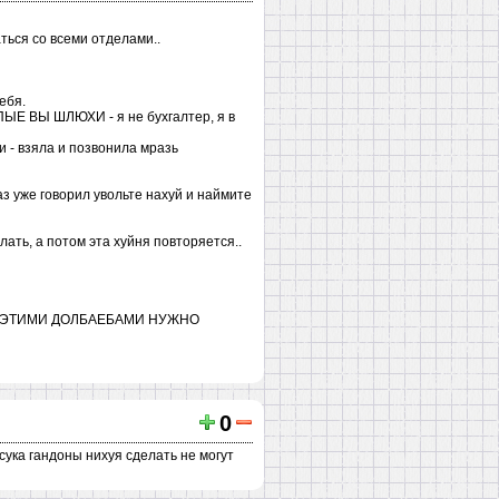
ться со всеми отделами..
ебя.
ПЫЕ ВЫ ШЛЮХИ - я не бухгалтер, я в
и - взяла и позвонила мразь
раз уже говорил увольте нахуй и наймите
ать, а потом эта хуйня повторяется..
ПЯТЬ С ЭТИМИ ДОЛБАЕБАМИ НУЖНО
0
 сука гандоны нихуя сделать не могут