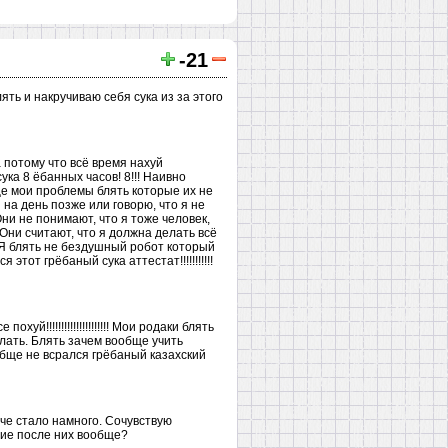
-21
ть и накручиваю себя сука из за этого
 потому что всё время нахуй
ка 8 ёбанных часов! 8!!! Наивно
бще мои проблемы блять которые их не
я на день позже или говорю, что я не
ни не понимают, что я тоже человек,
 Они считают, что я должна делать всё
. Я блять не бездушный робот который
е сдался этот грёбаный сука аттестат!!!!!!!!!!!
!!!!!!!!!!!!!!!!!!!!! Мои родаки блять
ё делать. Блять зачем вообще учить
ообще не всрался грёбаный казахский
егче стало намного. Сочувствую
ние после них вообще?