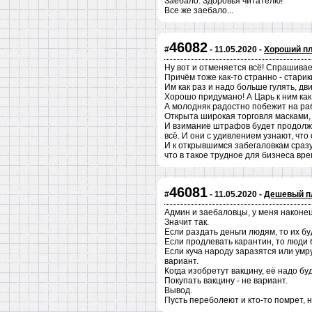
Заебало. Здоровья читателю!
Все же заебало...
46082
#
- 11.05.2020 -
Хороший п
Ну вот и отменяется всё! Спрашивает
Причём тоже как-то странно - стари
Им как раз и надо больше гулять, дв
Хорошо придумано! А Царь к ним как 
А молодняк радостно побежит на раб
Открыта широкая торговля масками, 
И взимание штрафов будет продолже
всё. И они с удивлением узнают, что
И к открывшимся забегаловкам сразу 
что в такое трудное для бизнеса вре
46081
#
- 11.05.2020 -
Дешевый п
Админ и заебаловцы, у меня наконец
Значит так.
Если раздать деньги людям, то их бу
Если продлевать карантин, то люди б
Если куча народу заразятся или умру
вариант.
Когда изобретут вакцину, её надо бу
Покупать вакцину - не вариант.
Вывод.
Пусть переболеют и кто-то помрет, н