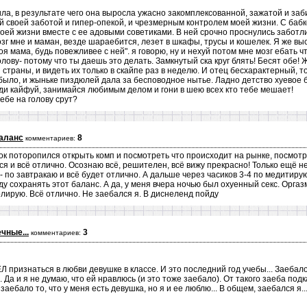
ила, в результате чего она выросла ужасно закомплексованной, зажатой и заб
й своей заботой и гипер-опекой, и чрезмерным контролем моей жизни. С баб
моей жизни вместе с ее адовыми советиками. В ней срочно проснулись заботли
мозг мне и маман, везде шараебится, лезет в шкафы, трусы и кошелек. Я же в
оя мама, будь повежливее с ней". я говорю, ну и нехуй потом мне мозг ебать 
голову- потому что ты даешь это делать. Замкнутый ска круг блять! Бесят обе!
 страны, и видеть их только в скайпе раз в неделю. И отец бесхарактерный, т
было, и жыньке пиздюлей дала за бесповодное нытье. Ладно детство хуевое бы
ди кайфуй, занимайся любимым делом и гони в шею всех кто тебе мешает!
ебе на голову срут?
аланс
8
комментариев:
ток поторопился открыть комп и посмотреть что происходит на рынке, посмот
я и всё отлично. Осознаю всё, решителен, всё вижу прекрасно! Только ещё не
- по завтракаю и всё будет отлично. А дальше через часиков 3-4 по медитиру
ду сохранять этот баланс. А да, у меня вчера ночью был охуенный секс. Оргазм
олирую. Всё отлично. Не заебался я. В диснеленд пойду
чные...
3
комментариев:
 признаться в любви девушке в классе. И это последний год учебы... Заебало 
 Да и я не думаю, что ей нравлюсь (и это тоже заебало). От такого заеба подк
заебало то, что у меня есть девушка, но я и ее люблю... В общем, заебался я..