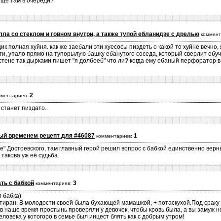
 еще там в очереди?
лла со стеклом и говном внутри, а также тупой ебланидзе с дрелью
коммент
к полная хуйня. как же заебали эти хуесосы пиздеть о какой то хуйне вечно, 
ти, упало прямо на тупорылую башку ебанутого соседа, который сверлит ебу
стене так дырками пишет "я долбоеб" что ли? когда ему ебаный перфоратор в 
2
мментариев:
 станет пиздато..
ый временем рецепт для #46087
1
комментариев:
" Достоевского, там главный герой решил вопрос с бабкой единственно вер
 такова уж её судьба.
ть с бабкой
3
комментариев:
я бабка)
тиран. В молодости своей была бухающей мамашкой, + потаскухой.Под сраку
в наше время простынь проверяли у девочек, чтобы кровь была, а вы замуж не
еловека у котогоро в семье был инцест блять как с добрым утром!