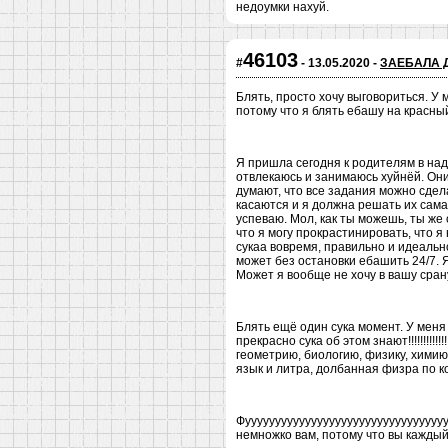
недоумки нахуй.
46103
#
- 13.05.2020 -
ЗАЕБАЛА 
Блять, просто хочу выговориться. У 
потому что я блять ебашу на красны
Я пришла сегодня к родителям в над
отвлекаюсь и занимаюсь хуйнёй. Они 
думают, что все задания можно сдел
касаются и я должна решать их сама!!
успеваю. Мол, как ты можешь, ты же 
что я могу прокрастинировать, что я
сукаа вовремя, правильно и идеальн
может без остановки ебашить 24/7. Я человек б
Может я вообще не хочу в вашу сран
Блять ещё один сука момент. У меня в 
прекрасно сука об этом знают!!!!!!!!!!!
геометрию, биологию, физику, химию 
язык и литра, долбанная физра по которой тоже
Фууууууууууууууууууууууууууууууууууу
немножко вам, потому что вы каждый