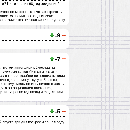
что? И что значит 68, год рождения?
ичего не можешь, кроме как строчить
яние. «Я памятник воздвиг себе
лектричество не отключат за неуплату.
-9
-7
ы, потом аппендицит, 2месяца на
т умудрилась влюбиться и все это
ах и теперь вообще не понимать, когда
чего, а я не могу в кучу собраться,
я этому чуваку не могу ничего сказать
, что он рационален настолько,
ерлин. А ровно год назад я сидела там в
-5
ой спустя три дня воскрес и пошел воду