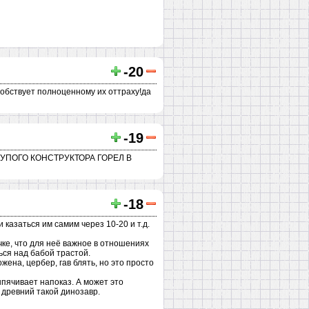
-20
особствует полноценному их оттраху!да
-19
ТУПОГО КОНСТРУКТОРА ГОРЕЛ В
-18
казаться им самим через 10-20 и т.д.
очке, что для неё важное в отношениях
ься над бабой трастой.
ожена, цербер, гав блять, но это просто
выпячивает напоказ. А может это
 древний такой динозавр.