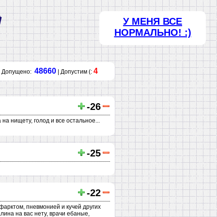
У МЕНЯ ВСЕ
НОРМАЛЬНО! :)
48660
4
Допущено:
| Допустим (:
-26
на нищету, голод и все остальное...
-25
-22
нфарктом, пневмонией и кучей других
алина на вас нету, врачи ебаные,