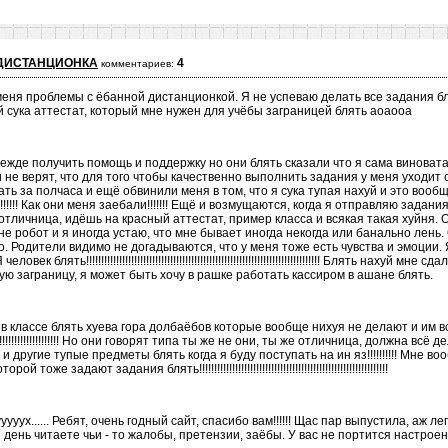
ДИСТАНЦИОНКА
4
комментариев:
меня проблемы с ёбанной дистанционкой. Я не успеваю делать все задания бля
й сука аттестат, который мне нужен для учёбы заграницей блять аоаооа
ежде получить помощь и поддержку но они блять сказали что я сама виновата
не верят, что для того чтобы качественно выполнить задания у меня уходит су
ать за полчаса и ещё обвинили меня в том, что я сука тупая нахуй и это воо
!!!! Как они меня заебали!!!!!!! Ещё и возмущаются, когда я отправляю задани
отличница, идёшь на красный аттестат, пример класса и всякая такая хуйня. О
 не робот и я иногда устаю, что мне бывает иногда некогда или банально лень.
о. Родители видимо не догадываются, что у меня тоже есть чувства и эмоции
лять!!!!!!!!!!!!!!!!!!!!!!!!!!!!!!!!!!!!!!!!!!!!!!!!!!!!!!!!!!!!!!!!!!!!!!!!!!!!!! Блять нахуй мн
ую заграницу, я может быть хочу в рашке работать кассиром в ашане блять.
классе блять хуева гора долбаёбов которые вообще нихуя не делают и им все похуй
!!!!!!!!!!!!!!!!!!!!!! Но они говорят типа ты же не они, ты же отличница, должна вс
и другие тупые предметы блять когда я буду поступать на ин яз!!!!!!!!!! Мне в
 задают задания блять!!!!!!!!!!!!!!!!!!!!!!!!!!!!!!!!!!!!!!!!!!!!!!!!!!!!!!!!!!!!!!!
ууух...... Ребят, очень годный сайт, спасибо вам!!!!!! Щас пар выпустила, аж л
 день читаете чьи - то жалобы, претензии, заёбы. У вас не портится настрое