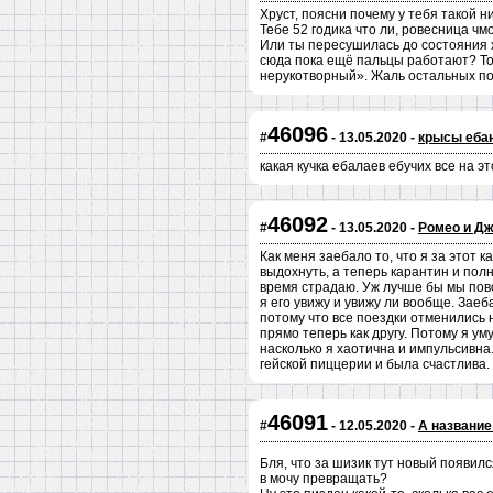
Хруст, поясни почему у тебя такой н
Тебе 52 годика что ли, ровесница чмо
Или ты пересушилась до состояния х
сюда пока ещё пальцы работают? Тог
нерукотворный». Жаль остальных пос
46096
#
- 13.05.2020 -
крысы еба
какая кучка ебалаев ебучих все на 
46092
#
- 13.05.2020 -
Ромео и Дж
Как меня заебало то, что я за этот
выдохнуть, а теперь карантин и пол
время страдаю. Уж лучше бы мы повс
я его увижу и увижу ли вообще. Заеба
потому что все поездки отменились н
прямо теперь как другу. Потому я ум
насколько я хаотична и импульсивна.
гейской пиццерии и была счастлива. 
46091
#
- 12.05.2020 -
А название
Бля, что за шизик тут новый появилс
в мочу превращать?