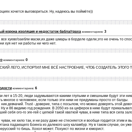
оциях хочется выговориться. Ну, надеюсь вы поймёте))
ый корона изоляция и недостаток бабла/траха
3
комментариев:
са все хуево!заебли маски,их даже шмары в борделе одели,это не очень то сп
и хуя нет ни работы ни чего нет.
го
0
комментариев:
СКИЙ ЛЕГО, ИСПОРТИЛ МНЕ ВСЁ НАСТРОЕНИЕ, ЧТОБ СОЗДАТЕЛЬ ЭТОГО 
одости
6
комментариев:
и лет в 15-20, люди задумываются какими глупыми и смешными будут эти ники 
ь многое о человекеи, если только эти ники не придуманы просто от балды.
но ник девчачий. Trust - доверие, типа с посылом, что можно доверять этой дев
. Ну и 86 видимо год рождения. В 2050 из-за циферок в нике будут прикалыват
ший себя ого-го эге-гей с цепкой такой хваткой чувак, в нике типа вся сила зал
т чувак, не хило так, и ни разу даже не стесняется и вообще гордится этим и 
ана падающего Боинга из далекого шоу каламбур. Ну в таком случае, он уже
ерусский то бишь. Хохол может. Похуист по жизни и юморист.