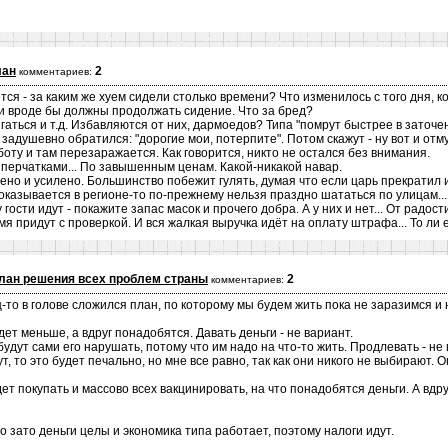
лан
2
комментариев:
ся - за каким же хуем сидели столько времени? Что изменилось с того дня, к
ки вроде бы должны продолжать сидение. Что за бред?
игаться и т.д. Избавляются от них, дармоедов? Типа "помрут быстрее в заточе
задушевно обратился: "дорогие мои, потерпите". Потом скажут - ну вот и отму
оту и там перезаражается. Как говорится, никто не остался без внимания.
перчатками... По завышенным ценам. Какой-никакой навар.
но и усилено. Большинство побежит гулять, думая что если царь прекратил 
 оказывается в регионе-то по-прежнему нельзя праздно шататься по улицам...
гости идут - покажите запас масок и прочего добра. А у них и нет... От радос
мя придут с проверкой. И вся жалкая выручка идёт на оплату штрафа... То ли 
лан решения всех проблем страны
2
комментариев:
-то в голове сложился план, по которому мы будем жить пока не заразимся и
дет меньше, а вдруг понадобятся. Давать деньги - не вариант.
удут сами его нарушать, потому что им надо на что-то жить. Продлевать - не 
т, то это будет печально, но мне все равно, так как они никого не выбирают.
дет покупать и массово всех вакцинировать, на что понадобятся деньги. А вд
о зато деньги целы и экономика типа работает, поэтому налоги идут.