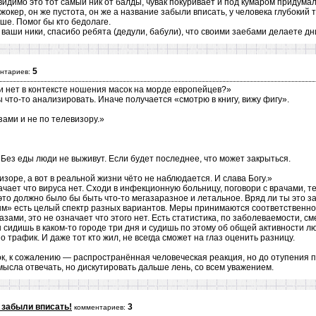
видимо это тот самый ник от балды, чувак покуривает и под кумаром придумал
джокер, он же пустота, он же а название забыли вписать, у человека глубокий 
ьше. Помог бы кто бедолаге.
ваши ники, спасибо ребята (дедули, бабули), что своими заебами делаете дн
5
нтариев:
ли нет в контексте ношения масок на морде европейцев?»
 что-то анализировать. Иначе получается «смотрю в книгу, вижу фигу».
зами и не по телевизору.»
 Без еды люди не выживут. Если будет последнее, что может закрыться.
визоре, а вот в реальной жизни чёто не наблюдается. И слава Богу.»
чает что вируса нет. Сходи в инфекционную больницу, поговори с врачами, те
 это должно было бы быть что-то мегазаразное и летальное. Вряд ли ты это з
м» есть целый спектр разных вариантов. Меры принимаются соответственно
азами, это не означает что этого нет. Есть статистика, по заболеваемости, с
сидишь в каком-то городе три дня и судишь по этому об общей активности люд
 трафик. И даже тот кто жил, не всегда сможет на глаз оценить разницу.
к, к сожалению — распространённая человеческая реакция, но до отупения п
мысла отвечать, но дискутировать дальше лень, со всем уважением.
 забыли вписать!
3
комментариев: