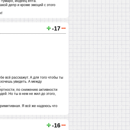
 тумаро, индеец епта.
такой депр и кроме эмоций с этого
и!
-17
бе всё расскажут. А для того чтобы ты
ахочешь увидеть. А между
.
мертности, по снижению активности
ей. Но ты в нем не жил до этого,
римитивная. Я всё же надеюсь что
-16