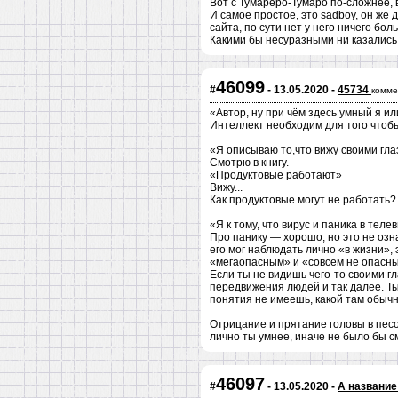
Вот с Тумареро-Тумаро по-сложнее, 
И самое простое, это sadboy, он же 
сайта, по сути нет у него ничего бол
Какими бы несуразными ни казались 
46099
#
- 13.05.2020 -
45734
комме
«Автор, ну при чём здесь умный я и
Интеллект необходим для того чтобы
«Я описываю то,что вижу своими гла
Смотрю в книгу.
«Продуктовые работают»
Вижу...
Как продуктовые могут не работать?
«Я к тому, что вирус и паника в теле
Про панику — хорошо, но это не озна
его мог наблюдать лично «в жизни»,
«мегаопасным» и «совсем не опасны
Если ты не видишь чего-то своими гл
передвижения людей и так далее. Ты 
понятия не имеешь, какой там обычно
Отрицание и прятание головы в песо
лично ты умнее, иначе не было бы с
46097
#
- 13.05.2020 -
А название