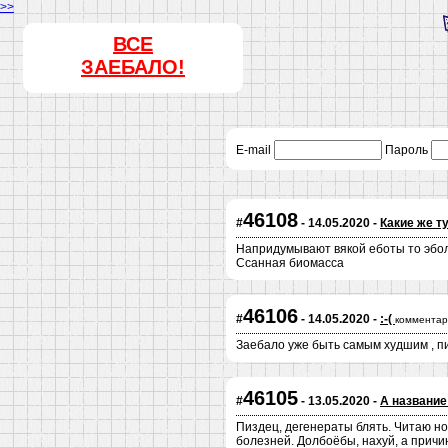
>>
ВСЕ
ЗАЕБАЛО!
E-mail
Пароль
46108
#
- 14.05.2020 -
Какие же т
Напридумывают вякой еботы то эбола 
Ссанная биомасса
46106
#
- 14.05.2020 -
:-(
комментар
Заебало уже быть самым худшим , пизд
46105
#
- 13.05.2020 -
А название
Пиздец, дегенераты блять. Читаю но
болезней. Долбоёбы, нахуй, а причин