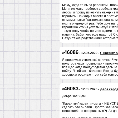
Маму, когда та была ребенком - гноб
Меня же мать наоборот заебла в кра
лесом, и прошу исчезнуть нахер из 
всрались. Приходит в гости и ебет 
от мамы нытье "так нельзя, она же м
мозг в очередной раз. Тебе срут на 
карантина чтобы уехать нахуй с этой
такую тещу чтобы ноги ее в доме не 
машина, бабки, что еще надо то? Си
Нахуй такие родственники которые т
46086
#
- 12.05.2020 -
Я нахожу б
Я проснулся утром, всё отлично. Чу
полутора часа прошло как я проснулс
вот щас когда пойдут сделки дальше 
пойду. Я сейчас в балансе. Всегда бу
хорошо, я осознаю что я себя контр
46083
#
- 12.05.2020 -
Дела серде
Добра заебцам!
"Карантин" карантином, а я НЕ УСПЕЛ
сделать это онлайн. Просто заебало.
меня заебало не нравиться?). Ах да, 