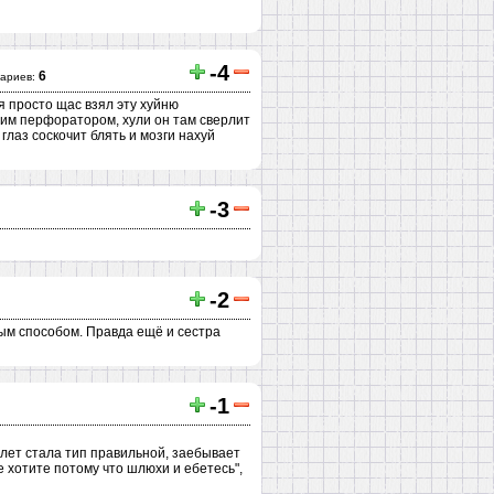
-4
6
ариев:
я просто щас взял эту хуйню
чим перфоратором, хули он там сверлит
глаз соскочит блять и мозги нахуй
-3
-2
ным способом. Правда ещё и сестра
-1
 лет стала тип правильной, заебывает
 хотите потому что шлюхи и ебетесь",