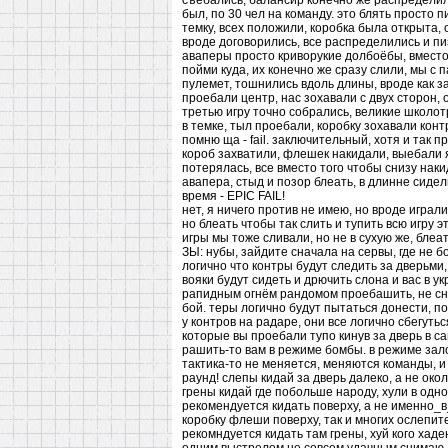
съебались, балансир конечно же распределил в
был, по 30 чел на команду. это блять просто 
темку, всех положили, коробка была открыта, о
вроде договорились, все распределились и пиз
аваперы просто криворукие долбоёбы, вместо 
пойми куда, их конечно же сразу слили, мы с п
пулемет, тошнились вдоль длины, вроде как з
проебали центр, нас зохавали с двух сторон, о
третью игру точно собрались, великие школотр
в темке, тыл проебали, коробку зохавали конт
помню ща - fail. заключительный, хотя и так п
короб захватили, флешек накидали, выебали я
потерялась, все вместо того чтобы снизу накид
авапера, стыд и позор блеать, в длинне сидели
время - EPIC FAIL!
нет, я ничего против не имею, но вроде играл
но блеать чтобы так слить и тупить всю игру эт
игры мы тоже сливали, но не в сухую же, блеать
ЗЫ: нубы, зайдите сначала на сервы, где не 
логично что контры будут следить за дверьми
вояки будут сидеть и дрючить слона и вас в у
рапидным огнём рандомом проебашить, не снял
бой. теры логично будут пытаться донести, по
у контров на радаре, они все логично сбегутьс
которые вы проебали тупо кинув за дверь в са
рашить-то вам в режиме бомбы. в режиме залож
тактика-то не меняется, меняются команды, и 
раунд! слепы кидай за дверь далеко, а не окол
грены кидай где побольше народу, хули в одно
рекомендуется кидать поверху, а не именно_в
коробку флеши поверху, так и многих ослепите,
рекомндуется кидать там грены, хуй кого хаден