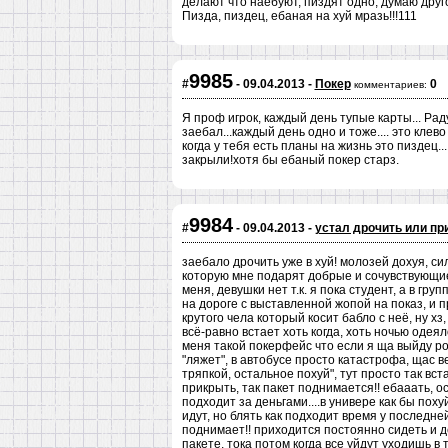
делают что наебуют, пиздят одно, думаю друго
Пизда, пиздец, ебаная на хуй мразь!!!111
9985
#
- 09.04.2013 -
Покер
0
комментариев:
Я проф игрок, каждый день тупые карты... Раду
заебал...каждый день одно и тоже.... это кл
когда у тебя есть планы на жизнь это пиздец.
закрыли!хотя бы ебаный покер старз.
9984
#
- 09.04.2013 -
устал дрочить или пр
заебало дрочить уже в хуй! молозей дохуя, сил
которую мне подарят добрые и сочувствующи
меня, девушки нет т.к. я пока студент, а в гр
на дороге с выставленной жопой на показ, и п
крутого чела который косит бабло с неё, ну хз,
всё-равно встает хоть когда, хоть ночью одеял
меня такой покерфейс что если я ща выйду род
"ляжет", в автобусе просто катастрофа, щас в
тряпкой, остальное похуй", тут просто так вс
прикрыть, так пакет поднимается!! ебааать, 
подходит за деньгами....в универе как бы поху
идут, но блять как подходит время у последне
поднимает!! приходится постоянно сидеть и д
пакете, тока потом когда все уйдут уходишь в 