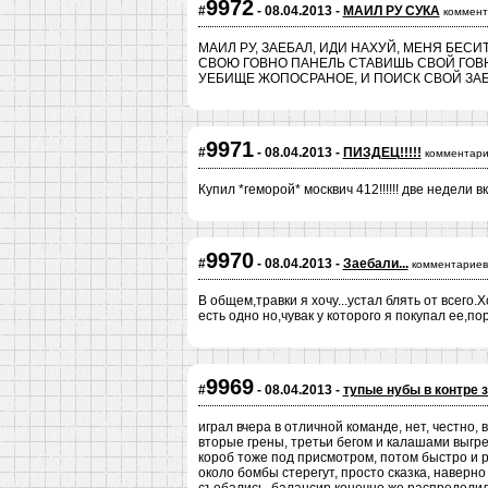
9972
#
- 08.04.2013 -
МАИЛ РУ СУКА
коммент
МАИЛ РУ, ЗАЕБАЛ, ИДИ НАХУЙ, МЕНЯ БЕСИ
СВОЮ ГОВНО ПАНЕЛЬ СТАВИШЬ СВОЙ ГОВ
УЕБИЩЕ ЖОПОСРАНОЕ, И ПОИСК СВОЙ ЗАБЕРИ
9971
#
- 08.04.2013 -
ПИЗДЕЦ!!!!!
комментари
Купил *геморой* москвич 412!!!!!! две недели вкид
9970
#
- 08.04.2013 -
Заебали...
комментариев
В общем,травки я хочу...устал блять от всего
есть одно но,чувак у которого я покупал ее,по
9969
#
- 08.04.2013 -
тупые нубы в контре з
играл вчера в отличной команде, нет, честно, 
вторые грены, третьи бегом и калашами выгр
короб тоже под присмотром, потом быстро и р
около бомбы стерегут, просто сказка, наверно 