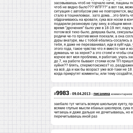
засовываешь чтоб не торчало ниче, пацаны по
чтоб не видно было??? WTF??" а вот так, можн
ситуация с автобусом уже не повторяется, в
стало в тошниловках.. зато дома....это блять ч
обдрачиваюсь на кровати, сука все носки в кон
подарили резиновую суку зину, в общем меня з
время "дрочения" было уже в 18-19 лет, пару 
потом всё тихо было, девушка была, сексуаль
родичи че-то против меня поехали, а она согл
дуры внатуре, мы с тобой ебались-сосались а 
тебя, я даже не перезванивал, иди в хуй! нда
этого года, такое чувство что я вместо чая и 
думаешь че за херня? а это стояк! и чтобы сп
корчое вот моя проблема, я работаю, учусь за
до 7, на работе бывают стояки если ТП пришла
хуйня?? блять, спермотоксикоз? хз, раздраже
на всё, да и как бы возраст уже всё-таки не 1
когда прикрутят комменты, или тему создайте,
9983
#
- 09.04.2013 -
писанина
комментариев:
заебало тут читать всякую школьную хуету, про 
всякие глупые мысли ебаных школяров, сука п
читаешь и даже дальше не дочитываешь, но 
перечитываешь иной раз