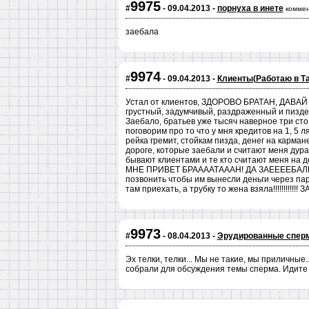
9975
#
- 09.04.2013 -
порнуха в инете
коммен
заебала
9974
#
- 09.04.2013 -
Клиенты(Работаю в Та
Устал от клиентов, ЗДОРОВО БРАТАН, ДАВАЙ
грустный, задумчивый, раздраженный и пиздец к
Заебало, братьев уже тысяч наверное три сто,
поговорим про то что у мня кредитов на 1, 5 л
рейка гремит, стойкам пизда, денег на карман
дороге, которые заебали и считают меня дура
бывают клиентами и те кто считают меня на 
МНЕ ПРИВЕТ БРААААТАААН! ДА ЗАЕЕЕЕБАЛИИ
позвонить чтобы им вынесли деньги через пару
там приехать, а трубку то жена взяла!!!!!!!!!!!!
9973
#
- 08.04.2013 -
Эрудированные спер
Эх телки, телки... Мы не такие, мы приличны
собрали для обсуждения темы сперма. Идите