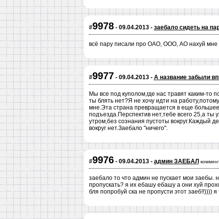
9978
#
- 09.04.2013 -
заебало сидеть на па
всё пару писали про ОАО, ООО, АО нахуй мне 
9977
#
- 09.04.2013 -
А название забыли вп
Мы все под куполом,где нас травят каким-то 
ты блять нет?Я не хочу идти на работу,потом
мне.Эта страна превращается в еще большее
подъезда.Перспектив нет,тебе всего 25,а ты у
утром,без сознания пустоты вокруг.Каждый де
вокруг нет.Заебало "ничего".
9976
#
- 09.04.2013 -
админ ЗАЕБАЛ
коммен
заебало то что админ не пускает мои заебы. н
пропускать? я их ебашу ебашу а они хуй проход
бля попробуй ска не пропусти этот заеб!!)))) я