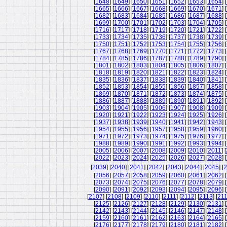
[
1648
] [
1649
] [
1650
] [
1651
] [
1652
] [
1653
] [
1654
] [
[
1665
] [
1666
] [
1667
] [
1668
] [
1669
] [
1670
] [
1671
] [
[
1682
] [
1683
] [
1684
] [
1685
] [
1686
] [
1687
] [
1688
] [
[
1699
] [
1700
] [
1701
] [
1702
] [
1703
] [
1704
] [
1705
] [
[
1716
] [
1717
] [
1718
] [
1719
] [
1720
] [
1721
] [
1722
] [
[
1733
] [
1734
] [
1735
] [
1736
] [
1737
] [
1738
] [
1739
] [
[
1750
] [
1751
] [
1752
] [
1753
] [
1754
] [
1755
] [
1756
] [
[
1767
] [
1768
] [
1769
] [
1770
] [
1771
] [
1772
] [
1773
] [
[
1784
] [
1785
] [
1786
] [
1787
] [
1788
] [
1789
] [
1790
] [
[
1801
] [
1802
] [
1803
] [
1804
] [
1805
] [
1806
] [
1807
] [
[
1818
] [
1819
] [
1820
] [
1821
] [
1822
] [
1823
] [
1824
] [
[
1835
] [
1836
] [
1837
] [
1838
] [
1839
] [
1840
] [
1841
] [
[
1852
] [
1853
] [
1854
] [
1855
] [
1856
] [
1857
] [
1858
] [
[
1869
] [
1870
] [
1871
] [
1872
] [
1873
] [
1874
] [
1875
] [
[
1886
] [
1887
] [
1888
] [
1889
] [
1890
] [
1891
] [
1892
] [
[
1903
] [
1904
] [
1905
] [
1906
] [
1907
] [
1908
] [
1909
] [
[
1920
] [
1921
] [
1922
] [
1923
] [
1924
] [
1925
] [
1926
] [
[
1937
] [
1938
] [
1939
] [
1940
] [
1941
] [
1942
] [
1943
] [
[
1954
] [
1955
] [
1956
] [
1957
] [
1958
] [
1959
] [
1960
] [
[
1971
] [
1972
] [
1973
] [
1974
] [
1975
] [
1976
] [
1977
] [
[
1988
] [
1989
] [
1990
] [
1991
] [
1992
] [
1993
] [
1994
] [
[
2005
] [
2006
] [
2007
] [
2008
] [
2009
] [
2010
] [
2011
] [
[
2022
] [
2023
] [
2024
] [
2025
] [
2026
] [
2027
] [
2028
] [
[
2039
] [
2040
] [
2041
] [
2042
] [
2043
] [
2044
] [
2045
] [
2
[
2056
] [
2057
] [
2058
] [
2059
] [
2060
] [
2061
] [
2062
] [
[
2073
] [
2074
] [
2075
] [
2076
] [
2077
] [
2078
] [
2079
] [
[
2090
] [
2091
] [
2092
] [
2093
] [
2094
] [
2095
] [
2096
] [
[
2107
] [
2108
] [
2109
] [
2110
] [
2111
] [
2112
] [
2113
] [
21
[
2125
] [
2126
] [
2127
] [
2128
] [
2129
] [
2130
] [
2131
] [
[
2142
] [
2143
] [
2144
] [
2145
] [
2146
] [
2147
] [
2148
] [
[
2159
] [
2160
] [
2161
] [
2162
] [
2163
] [
2164
] [
2165
] [
[
2176
] [
2177
] [
2178
] [
2179
] [
2180
] [
2181
] [
2182
] [