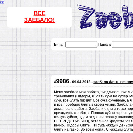
>>
ВСЕ
ЗАЕБАЛО!
E-mail
Пароль
9986
#
- 09.04.2013 -
заебала блять вся жи
Меня заебала моя работа, пиздливое началь
требования (Пидоры, я блять сука не супер бл
сука, все блять пиздят. Все сука охуенные, а я
и все проебало блять в своей жизни. Заебала
дома после работы. Заебали одни и те же пере
приходишь с работы. Полная хуйня короче, де
всякую хуйню, в дом отдаю на жрачку поло
НЕ ПРЕДСТАВЛЯЮ), остальное кредиты блять,
вечно. Пидоры блять.... И сука каждый день х
блять на гавно. Во всем жопа.. С каждым блят