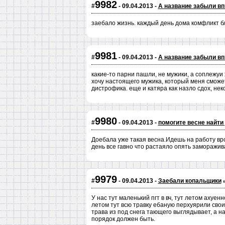
9982
#
- 09.04.2013 -
А название забыли вп
заебало жизнь. каждый день дома комфликт 
9981
#
- 09.04.2013 -
А название забыли вп
какие-то парни пашли, не мужики, а соплежуи
хочу настоящего мужика, который меня сможет
дистрофика. еще и катяра как назло сдох, нек
9980
#
- 09.04.2013 -
помогите весне найти
Доебала уже такая весна.Идешь на работу вро
день все гавно что растаяло опять заморажив
9979
#
- 09.04.2013 -
Заебали копальщики
У нас тут маленький пгт в вч, тут летом ахуе
летом тут всю травку ебаную перхуярили своим
трава из под снега тающего выглядывает, а на
порядок должен быть.