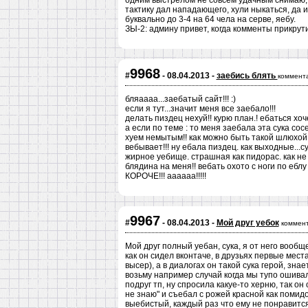
одним выстрелом не совсем удачным снимаю, с
тактику дал нападающего, хули ныкаться, да 
буквально до 3-4 на 64 чела на серве, яебу.
ЗЫ-2: админу привет, когда комменты прикрут
9968
#
- 08.04.2013 -
заебись блять
коммент
бляаааа...заебатый сайт!!! :)
если я тут...значит меня все заебало!!!
делать пиздец нехуй!! курю план.! ебаться хоче
а если по теме : то меня заебала эта сука со
хуем немытым!! как можно быть такой шлюхой!!
вебывает!!! ну ебала пиздец. как выходные...
жирное уебище. страшная как пидорас. как не в
блядина на меня!! вебать охото с ноги по 
КОРОЧЕ!!! аааааа!!!!!
9967
#
- 08.04.2013 -
Мой друг уебок
коммент
Мой друг полный уебан, сука, я от него вообщ
как он сидел вконтаче, в друзьях первые мес
высер), а в диалогах он такой сука герой, зна
возьму например случай когда мы тупо ошивали
подруг тп, ну спросила какуе-то херню,
не знаю" и съебал с рожей красной как помидо
выебистый, каждый раз что ему не понравится