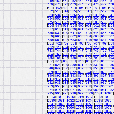
[
449
] [
450
] [
451
] [
452
] [
453
] [
454
] [
455
] [
456
] [
457
[
470
] [
471
] [
472
] [
473
] [
474
] [
475
] [
476
] [
477
] [
478
[
491
] [
492
] [
493
] [
494
] [
495
] [
496
] [
497
] [
498
] [
49
[
512
] [
513
] [
514
] [
515
] [
516
] [
517
] [
518
] [
519
] [
520
[
533
] [
534
] [
535
] [
536
] [
537
] [
538
] [
539
] [
540
] [
541
[
554
] [
555
] [
556
] [
557
] [
558
] [
559
] [
560
] [
561
] [
562
[
575
] [
576
] [
577
] [
578
] [
579
] [
580
] [
581
] [
582
] [
583
[
596
] [
597
] [
598
] [
599
] [
600
] [
601
] [
602
] [
603
] [
60
[
617
] [
618
] [
619
] [
620
] [
621
] [
622
] [
623
] [
624
] [
625
[
638
] [
639
] [
640
] [
641
] [
642
] [
643
] [
644
] [
645
] [
646
[
659
] [
660
] [
661
] [
662
] [
663
] [
664
] [
665
] [
666
] [
667
[
680
] [
681
] [
682
] [
683
] [
684
] [
685
] [
686
] [
687
] [
688
[
701
] [
702
] [
703
] [
704
] [
705
] [
706
] [
707
] [
708
] [
70
[
722
] [
723
] [
724
] [
725
] [
726
] [
727
] [
728
] [
729
] [
730
[
743
] [
744
] [
745
] [
746
] [
747
] [
748
] [
749
] [
750
] [
751
[
764
] [
765
] [
766
] [
767
] [
768
] [
769
] [
770
] [
771
] [
772
[
785
] [
786
] [
787
] [
788
] [
789
] [
790
] [
791
] [
792
] [
793
[
806
] [
807
] [
808
] [
809
] [
810
] [
811
] [
812
] [
813
] [
814
[
827
] [
828
] [
829
] [
830
] [
831
] [
832
] [
833
] [
834
] [
835
[
848
] [
849
] [
850
] [
851
] [
852
] [
853
] [
854
] [
855
] [
856
[
869
] [
870
] [
871
] [
872
] [
873
] [
874
] [
875
] [
876
] [
877
[
890
] [
891
] [
892
] [
893
] [
894
] [
895
] [
896
] [
897
] [
898
[
911
] [
912
] [
913
] [
914
] [
915
] [
916
] [
917
] [
918
] [
919
[
932
] [
933
] [
934
] [
935
] [
936
] [
937
] [
938
] [
939
] [
940
[
953
] [
954
] [
955
] [
956
] [
957
] [
958
] [
959
] [
960
] [
961
[
974
] [
975
] [
976
] [
977
] [
978
] [
979
] [
980
] [
981
] [
982
[
995
] [
996
] [
997
] [
998
] [
999
] [
1000
] [
1001
] [
1002
] [
[
1013
] [
1014
] [
1015
] [
1016
] [
1017
] [
1018
] [
1019
] [
[
1030
] [
1031
] [
1032
] [
1033
] [
1034
] [
1035
] [
1036
] [
[
1047
] [
1048
] [
1049
] [
1050
] [
1051
] [
1052
] [
1053
] [
[
1064
] [
1065
] [
1066
] [
1067
] [
1068
] [
1069
] [
1070
] [
[
1081
] [
1082
] [
1083
] [
1084
] [
1085
] [
1086
] [
1087
] [