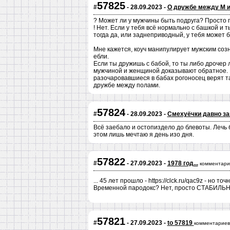
57825
#
- 28.09.2023 -
О дружбе между М 
? Может ли у мужчины быть подруга? Просто 
! Нет. Если у тебя всё нормально с башкой и т
тогда да, или заднеприводный, у тебя может б
Мне кажется, коуч манипулирует мужским созн
ебли.
Если ты дружишь с бабой, то ты либо дрочер
мужчиной и женщиной доказывают обратное. 
разочаровавшиеся в бабах рогоносец верят т
дружбе между полами.
57824
#
- 28.09.2023 -
Смехуёчки давно з
Всё заебало и остопиздело до блевоты. Лечь 
этом лишь мечтаю я день изо дня.
57822
#
- 27.09.2023 -
1978 год...
комментари
... 45 лет прошло - https://clck.ru/qac9z - но 
Временной пародокс? Нет, просто СТАБИЛЬН
57821
#
- 27.09.2023 -
to 57819
комментариев