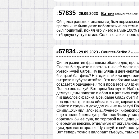
57835
#
- 29.09.2023 -
Ватник
комментариев:
Общался раньше с знакомым, был нормальный 
времени не было даже поболтать из-за семьи 
был подпитый, понял что у него на уме 100% в
отборную хуету в стиле Соловьева и з-военкор
57834
#
- 29.09.2023 -
Counter-Strike 2
комм
Финал развития франшизы ебаное дно, про-с
Снести блядь кс:го и поставить на её место 
хуевой кучей багов...Ну вы блядь и дегенера
быстрый баг-фикс? На годичный или двух год
вытрите и губу закатайте! Эта поеботина мик
создаётся ощущение, что в прод этот блядски
Пошло оно на хуй! Вот прям без шуток! Идёт 
демпуя цены попутно и ебал я в рот тьму соф
пиздаболов с фасика. Всё, game блядь over! И
поводке контрактных обязательств, сорвав ко
работе с средним доходом они не вывезут! По
Симпл...Хуимпл...Монеси...Хуёнеси! Киберспорт
еще в полнейшем ахуе ребят, как блядь у них 
обрезали бы её сука, по торговой площадке, 
очередную версию, отдельную от актуальной...
суки, для вас старался! Чувствуйте себя как с
Вот теперь точно в валорант съебусь, там хо