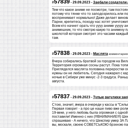
57839
#
- 29.09.2023 -
Заебали создатели
Тем что какое аниме не посмотри, там постоя
потому что тянке что то заподозрилось или по
воспринимает нормально! Даже делает виноват
Парни, крепитесь, походу нас хотят уничтожить
Всем кто начнет орать что уууу аниме ууууу ан
анимешник, то что смотрю какую то анимеху п
школотой которая смотрит это часами каждый
там.
57838
#
- 29.09.2023 -
Маслята
комментариев
Вчера собирались братвой за городом на Вилле
Территория огромная сосны растут. Пока топил
Пригляделся маслята половина переростки ос
нужны он не любитель. Сегодня нажарил с ка
ночью в Сибири уже минус -2-3 градуса. Рань
августа.
57837
#
- 29.09.2023 -
Тупые рагулихи зае
Стою, значит, вчера в очереди у кассы в "Силь
Первая говорит - а про це наше пиво вже роли
19-веке, у него любовь была огромная с одной
поставили! Именно с них (!!!ВНИМАНИЕ!!!) Ше
спрашиваю - А ничего, что Шекспир умер ЗА 
вы, москали, своею СОВЕТСЬКОЮ брэхнэю пас