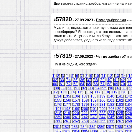
Две тысячи страниц заёбов, читай - не начит
57820
#
- 27.09.2023 -
Помада-бриолин
ком
Мужчины, подскажите новичку помада для вол
переборщил? Я просто до этого использовал к
мало взять. А тут если мало беру не хватает
дохуя добавляет, у одного чела видел тоже ж
57819
#
- 27.09.2023 -
Че где заёбы то?
ком
Ну и че сидим, кого ждём?
[
1
] [
2
] [
3
] [
4
] [
5
] [
6
] [
7
] [
8
] [
9
] [
10
] [
11
] [
12
] [
13
] [
14
] [
1
[
32
] [
33
] [
34
] [
35
] [
36
] [
37
] [
38
] [
39
] [
40
] [
41
] [
42
] [
43
[
60
] [
61
] [
62
] [
63
] [
64
] [
65
] [
66
] [
67
] [
68
] [
69
] [
70
] [
71
[
88
] [
89
] [
90
] [
91
] [
92
] [
93
] [
94
] [
95
] [
96
] [
97
] [
98
] [
9
[
112
] [
113
] [
114
] [
115
] [
116
] [
117
] [
118
] [
119
] [
120
] [
1
[
134
] [
135
] [
136
] [
137
] [
138
] [
139
] [
140
] [
141
] [
142
[
155
] [
156
] [
157
] [
158
] [
159
] [
160
] [
161
] [
162
] [
163
[
176
] [
177
] [
178
] [
179
] [
180
] [
181
] [
182
] [
183
] [
184
[
197
] [
198
] [
199
] [
200
] [
201
] [
202
] [
203
] [
204
] [
20
[
218
] [
219
] [
220
] [
221
] [
222
] [
223
] [
224
] [
225
] [
226
[
239
] [
240
] [
241
] [
242
] [
243
] [
244
] [
245
] [
246
] [
247
[
260
] [
261
] [
262
] [
263
] [
264
] [
265
] [
266
] [
267
] [
268
[
281
] [
282
] [
283
] [
284
] [
285
] [
286
] [
287
] [
288
] [
289
]
[
302
] [
303
] [
304
] [
305
] [
306
] [
307
] [
308
] [
309
] [
31