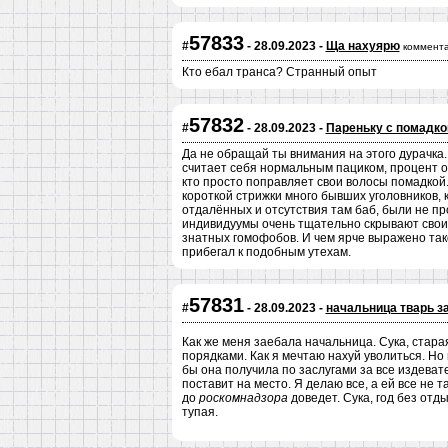
57833
#
- 28.09.2023 -
Ща нахуярю
коммента
Кто ебал транса? Странный опыт
57832
#
- 28.09.2023 -
Пареньку с помадко
Да не обращай ты внимания на этого дурачка. 
считает себя нормальным пациком, процент от
кто просто поправляет свои волосы помадкой.
короткой стрижки много бывших уголовников, 
отдалённых и отсутствия там баб, были не п
индивидуумы очень тщательно скрывают свои 
знатных гомофобов. И чем ярче выражено тако
прибегал к подобным утехам.
57831
#
- 28.09.2023 -
начальница тварь з
Как же меня заебала начальница. Сука, стар
порядками. Как я мечтаю нахуй уволиться. Но
бы она получила по заслугами за все издевате
поставит на место. Я делаю все, а ей все не 
до
роскомнадзора
доведет. Сука, год без отд
тупая.