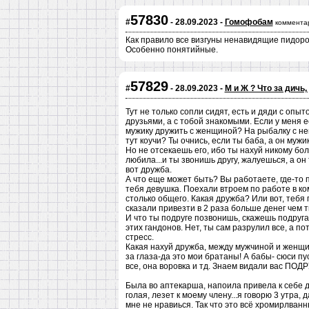
57830
#
- 28.09.2023 -
Гомофобам
коммента
Как правило все визгуны ненавидящие пидоров
Особенно понятийные.
57829
#
- 28.09.2023 -
М и Ж ? Что за дичь
Тут не только сопли сидят, есть и дяди с опы
друзьями, а с тобой знакомыми. Если у меня ес
мужику дружить с женщиной? На рыбалку с ней 
тут коучи? Ты очнись, если ты баба, а он мужик
Но не отсекаешь его, ибо ты нахуй никому бол
любила...и ты звонишь другу, жалуешься, а он
вот дружба.
А что еще может быть? Вы работаете, где-то 
тебя девушка. Поехали втроем по работе в ком
столько общего. Какая дружба? Или вот, тебя 
сказали привезти в 2 раза больше денег чем т
И что ты подруге позвонишь, скажешь подруга,
этих гандонов. Нет, ты сам разрулил все, а п
стресс.
Какая нахуй дружба, между мужчиной и женщи
за глаза-да это мои братаны! А бабы- сюси пус
все, она воровка и тд. Знаем видали вас ПОДР
Была во аптекарша, напоила привела к себе 
голая, лезет к моему члену...я говорю 3 утра, 
мне не нравиься. Так что это всё хромирлван