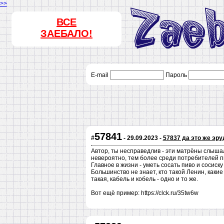
>>
ВСЕ
ЗАЕБАЛО!
E-mail
Пароль
57841
#
- 29.09.2023 -
57837 да это же эру
Автор, ты несправедлив - эти матрёны слышал
невероятно, тем более среди потребителей пив
Главное в жизни - уметь сосать пиво и сосиску 
Большинство не знает, кто такой Ленин, какие 
такая, кабель и кобель - одно и то же.
Вот ещё пример: https://clck.ru/35tw6w