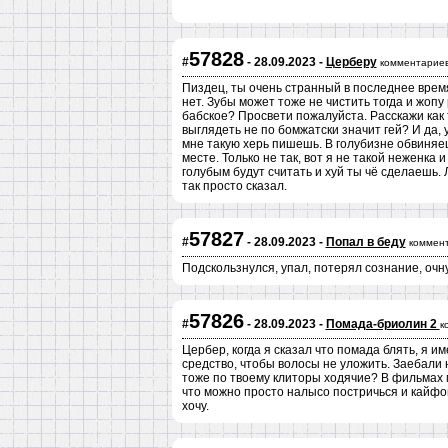
57828
#
- 28.09.2023 -
Церберу
комментариев
Пиздец, ты очень странный в последнее время,
нет. Зубы может тоже не чистить тогда и жопу 
бабское? Просвети пожалуйста. Расскажи как
выглядеть не по бомжатски значит гей? И да, у
мне такую херь пишешь. В голубизне обвиняе
месте. Только не так, вот я не такой неженка 
голубым будут считать и хуй ты чё сделаешь. 
так просто сказал.
57827
#
- 28.09.2023 -
Попал в беду
коммент
Подскользнулся, упал, потерял сознание, очну
57826
#
- 28.09.2023 -
Помада-бриолин 2
к
Цербер, когда я сказал что помада блять, я и
средство, чтобы волосы не уложить. Заебал
тоже по твоему клиторы ходячие? В фильмах м
что можно просто налысо постричься и кайфо
хочу.