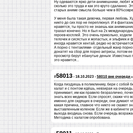
Ну одеваются ярко дети-анимешники, любят ж
сколько это труда и как это круто сдаланно. Э
старых аниме смысла больше чем в 80%совре
У меня была такая девочка, первая любовь. Х
никто до сих пор не переплюнул. И в фантазии 
нравятся, ты просто не знаешь как анимешниц
трахал конечно. Но я был на 2х международн
героев-косплей. Это очень прикольно, ходили 
телочек и сисястых и жопастых, и эльфиек и 
иногда нравится хентай, редко но встречает
А порно с тентаклями- отдельный жанр порно 
донатят на сбор для порно актрисы, потом ее
просмотр берут ебанутые деньги. Известных 
это нравится...
58013
#
- 18.10.2023 -
58010 вне очереди
к
Когда пиздуешь в поликлинику, бери с собой б
халат и с понтом идёшь, невзирая на очередь.
принимает, им как правило безразлично, поче
знать всех медиков. Если спросят, скажи что 
именно для сидящих в очереди, они думают чт
какая причина, главное что никто не скажет з
выставленным коленом. Если же в кабинете уж
выхода входишь снова. Если очередь возражае
Методика с халатом опробована.