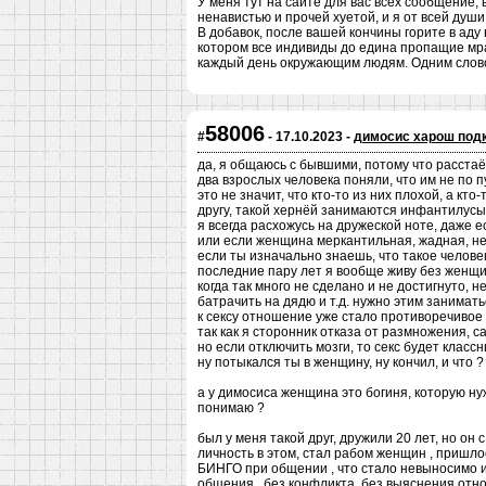
У меня тут на сайте для вас всех сообщение,
ненавистью и прочей хуетой, и я от всей души
В добавок, после вашей кончины горите в аду 
котором все индивиды до едина пропащие мраз
каждый день окружающим людям. Одним словом
58006
#
- 17.10.2023 -
димосис харош под
да, я общаюсь с бывшими, потому что расстаё
два взрослых человека поняли, что им не по п
это не значит, что кто-то из них плохой, а кт
другу, такой хернёй занимаются инфантилусы
я всегда расхожусь на дружеской ноте, даже 
или если женщина меркантильная, жадная, н
если ты изначально знаешь, что такое челов
последние пару лет я вообще живу без женщин
когда так много не сделано и не достигнуто, н
батрачить на дядю и т.д. нужно этим занима
к сексу отношение уже стало противоречивое
так как я сторонник отказа от размножения, 
но если отключить мозги, то секс будет класс
ну потыкался ты в женщину, ну кончил, и что 
а у димосиса женщина это богиня, которую нуж
понимаю ?
был у меня такой друг, дружили 20 лет, но он
личность в этом, стал рабом женщин , пришло
БИНГО при общении , что стало невыносимо и 
общения , без конфликта, без выяснения отно