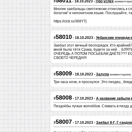
58011
#
- 18.10.2023 -
Про успех
комментари
Многие заебальцы скептически отнеслись к сл
богатом" и непонятном языке. Послушайте, та
https://clck.ru/368YTj
58010
#
- 18.10.2023 -
Уебанские очереди 
Заебал этот вечный беспорядок. Кто крайний? 
мной была тётя Срака, будете за ней… 
ОЧЕРЕДЬ А ПОТОМ ПОСЬЕБАМ ДАЁТЕ??? Е
СВОЕГО ЧЕРЕДА!!!!
58009
#
- 18.10.2023 -
Залупа
комментариев:
Три часа ночи, я проснулся. Это пиздец , бляд
58008
#
- 17.10.2023 -
А название забыли 
Пиздоёбы лучше жопоёбов. Сливать в пизду д
58007
#
- 17.10.2023 -
Заебал 9-Г, Г-гандо