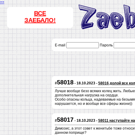
>>
ВСЕ
ЗАЕБАЛО!
E-mail
Пароль
58018
#
- 18.10.2023 -
58016 долой все ко
Лучше вообще безо всяких колец жить. Любые
дополнительная нагрузка на сердце.
Особо опасны кольца, надеваемые на безымян
нарушается, но и вообще все сферы жизни))
58017
#
- 18.10.2023 -
58011 наступайте н
Димозис, а этот совет к женитьбе тоже относ
данном поприще?