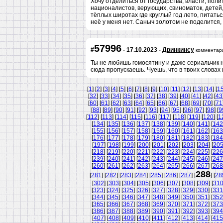
Хочу отделиться от государства, власти, полит
националистов, верующих, свиноматок, детей,
тёплых широтах где круглый год лето, питатьс
неё у меня нет. Саныч золотом не поделится
57996
#
- 17.10.2023 -
Дринкинсу
комментар
Ты не любишь гомосятину и даже сериальчик н
сюда пропускаешь. Чуешь, что в твоих слова
[
1
] [
2
] [
3
] [
4
] [
5
] [
6
] [
7
] [
8
] [
9
] [
10
] [
11
] [
12
] [
13
] [
14
] [
1
[
32
] [
33
] [
34
] [
35
] [
36
] [
37
] [
38
] [
39
] [
40
] [
41
] [
42
] [
43
[
60
] [
61
] [
62
] [
63
] [
64
] [
65
] [
66
] [
67
] [
68
] [
69
] [
70
] [
71
[
88
] [
89
] [
90
] [
91
] [
92
] [
93
] [
94
] [
95
] [
96
] [
97
] [
98
] [
9
[
112
] [
113
] [
114
] [
115
] [
116
] [
117
] [
118
] [
119
] [
120
] [
1
[
134
] [
135
] [
136
] [
137
] [
138
] [
139
] [
140
] [
141
] [
142
[
155
] [
156
] [
157
] [
158
] [
159
] [
160
] [
161
] [
162
] [
163
[
176
] [
177
] [
178
] [
179
] [
180
] [
181
] [
182
] [
183
] [
184
[
197
] [
198
] [
199
] [
200
] [
201
] [
202
] [
203
] [
204
] [
20
[
218
] [
219
] [
220
] [
221
] [
222
] [
223
] [
224
] [
225
] [
226
[
239
] [
240
] [
241
] [
242
] [
243
] [
244
] [
245
] [
246
] [
247
[
260
] [
261
] [
262
] [
263
] [
264
] [
265
] [
266
] [
267
] [
268
288
[
281
] [
282
] [
283
] [
284
] [
285
] [
286
] [
287
] [
] [
28
[
302
] [
303
] [
304
] [
305
] [
306
] [
307
] [
308
] [
309
] [
31
[
323
] [
324
] [
325
] [
326
] [
327
] [
328
] [
329
] [
330
] [
331
[
344
] [
345
] [
346
] [
347
] [
348
] [
349
] [
350
] [
351
] [
352
[
365
] [
366
] [
367
] [
368
] [
369
] [
370
] [
371
] [
372
] [
373
[
386
] [
387
] [
388
] [
389
] [
390
] [
391
] [
392
] [
393
] [
394
[
407
] [
408
] [
409
] [
410
] [
411
] [
412
] [
413
] [
414
] [
415