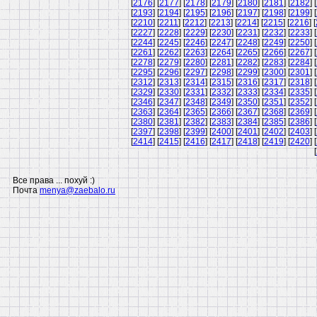
[
2176
] [
2177
] [
2178
] [
2179
] [
2180
] [
2181
] [
2182
] [
[
2193
] [
2194
] [
2195
] [
2196
] [
2197
] [
2198
] [
2199
] [
[
2210
] [
2211
] [
2212
] [
2213
] [
2214
] [
2215
] [
2216
] [
[
2227
] [
2228
] [
2229
] [
2230
] [
2231
] [
2232
] [
2233
] [
[
2244
] [
2245
] [
2246
] [
2247
] [
2248
] [
2249
] [
2250
] [
[
2261
] [
2262
] [
2263
] [
2264
] [
2265
] [
2266
] [
2267
] [
[
2278
] [
2279
] [
2280
] [
2281
] [
2282
] [
2283
] [
2284
] [
[
2295
] [
2296
] [
2297
] [
2298
] [
2299
] [
2300
] [
2301
] [
[
2312
] [
2313
] [
2314
] [
2315
] [
2316
] [
2317
] [
2318
] [
[
2329
] [
2330
] [
2331
] [
2332
] [
2333
] [
2334
] [
2335
] [
[
2346
] [
2347
] [
2348
] [
2349
] [
2350
] [
2351
] [
2352
] [
[
2363
] [
2364
] [
2365
] [
2366
] [
2367
] [
2368
] [
2369
] [
[
2380
] [
2381
] [
2382
] [
2383
] [
2384
] [
2385
] [
2386
] [
[
2397
] [
2398
] [
2399
] [
2400
] [
2401
] [
2402
] [
2403
] [
[
2414
] [
2415
] [
2416
] [
2417
] [
2418
] [
2419
] [
2420
] [
[
Все права ... похуй :)
Почта
menya@zaebalo.ru