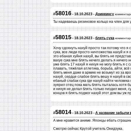
58016
#
- 18.10.2023 -
Дринкинсу
комментар
Ты надеваешь резиновое кольцо на член для
58015
#
- 18.10.2023 -
блять сука
комментар
Хочу сдохнуть нахуй просто так потому что я 
сука, все люди просто ничтожества нахуй и я 
это ебаная хуйня нахуй, вы блять не представ
вахуе сука мне блять нечего делать я ничего 
уже блять 17 нахуй я нихуя не могу блять я с 
плавать, тяжёлая атлетика, борьба, айти, всё 
блять меня даже в армию не возьмут из за вр
нахуй, сердце слабое блять вешу я нахуй в сво
ебаный слабак сука где нахуй найти человека
зуярил отец пока мать блять пыталась хотя б
и нихуя не делал блять только пиздил меня, с
концов я блять поджог нахуй этот дом вы уж 
58014
#
- 18.10.2023 -
А название забыли 
А мне нравится аниме. Японцы ебать страшны
Смотрю сейчас Крутой учитель Онидзука.