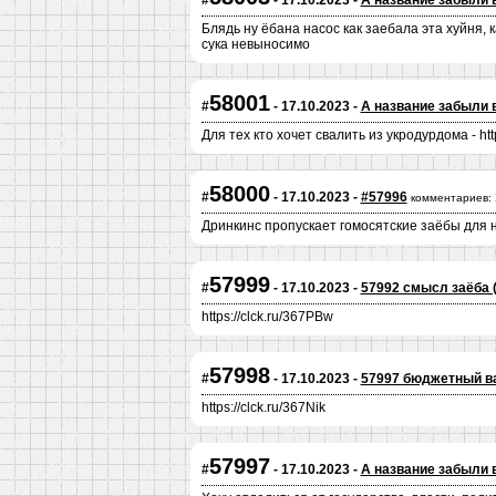
#
- 17.10.2023 -
А название забыли 
Блядь ну ёбана насос как заебала эта хуйня, 
сука невыносимо
58001
#
- 17.10.2023 -
А название забыли 
Для тех кто хочет свалить из укродурдома - http
58000
#
- 17.10.2023 -
#57996
комментариев:
Дринкинс пропускает гомосятские заёбы для н
57999
#
- 17.10.2023 -
57992 смысл заёба 
https://clck.ru/367PBw
57998
#
- 17.10.2023 -
57997 бюджетный в
https://clck.ru/367Nik
57997
#
- 17.10.2023 -
А название забыли 