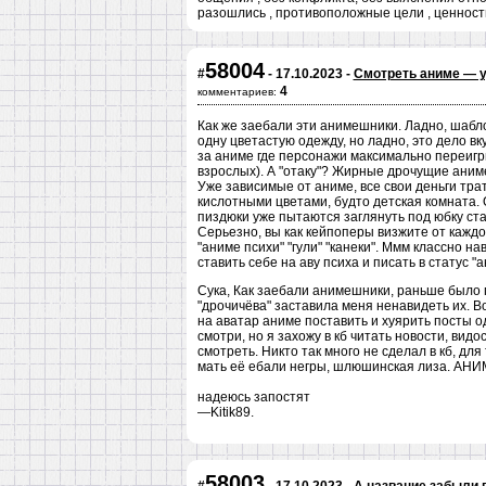
разошлись , противоположные цели , ценно
58004
#
- 17.10.2023 -
Смотреть аниме — у
4
комментариев:
Как же заебали эти анимешники. Ладно, шабло
одну цветастую одежду, но ладно, это дело вку
за аниме где персонажи максимально переигр
взрослых). А "отаку"? Жирные дрочущие аниме
Уже зависимые от аниме, все свои деньги трат
кислотными цветами, будто детская комната. О
пиздюки уже пытаются заглянуть под юбку ст
Серьезно, вы как кейпоперы визжите от каждо
"аниме психи" "гули" "канеки". Ммм классно н
ставить себе на аву психа и писать в статус 
Сука, Как заебали анимешники, раньше было по
"дрочичёва" заставила меня ненавидеть их. Во
на аватар аниме поставить и хуярить посты 
смотри, но я захожу в кб читать новости, ви
смотреть. Никто так много не сделал в кб, для
мать её ебали негры, шлюшинская лиза. 
надеюсь запостят
—Kitik89.
58003