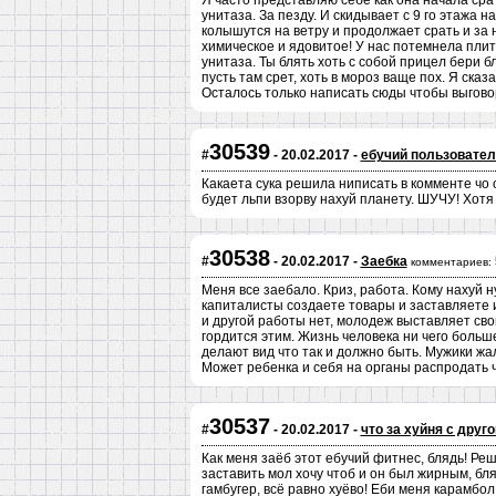
Я часто представляю себе как она начала сра
унитаза. За пезду. И скидывает с 9 го этажа н
колышутся на ветру и продолжает срать и за н
химическое и ядовитое! У нас потемнела плитк
унитаза. Ты блять хоть с собой прицел бери 
пусть там срет, хоть в мороз ваще пох. Я сказ
Осталось только написать сюды чтобы выгово
30539
#
- 20.02.2017 -
ебучий пользовател
Какаета сука решила ниписать в комменте чо он
будет льпи взорву нахуй планету. ШУЧУ! Хотя 
30538
#
- 20.02.2017 -
Заебка
комментариев:
Меня все заебало. Криз, работа. Кому нахуй 
капиталисты создаете товары и заставляете и
и другой работы нет, молодеж выставляет свои
гордится этим. Жизнь человека ни чего больш
делают вид что так и должно быть. Мужики жа
Может ребенка и себя на органы распродать ч
30537
#
- 20.02.2017 -
что за хуйня с друг
Как меня заёб этот ебучий фитнес, блядь! Реш
заставить мол хочу чтоб и он был жирным, блях
гамбугер, всё равно хуёво! Еби меня карамбол,