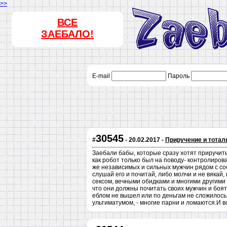
>>
ВСЕ
ЗАЕБАЛО!
E-mail
Пароль
30545
#
- 20.02.2017 -
Приручение и тотал
Заебали бабы, которые сразу хотят приручить 
как робот только был на поводу- контролирова
же независимых и сильных мужчин рядом с собо
слушай его и почитай, либо молчи и не вякай
сексом, вечными обидками и многими другими
что они должны почитать своих мужчин и боят
еблом не вышел или по деньгам не сложилось,-
ультиматумом, - многие парни и ломаются.И вс