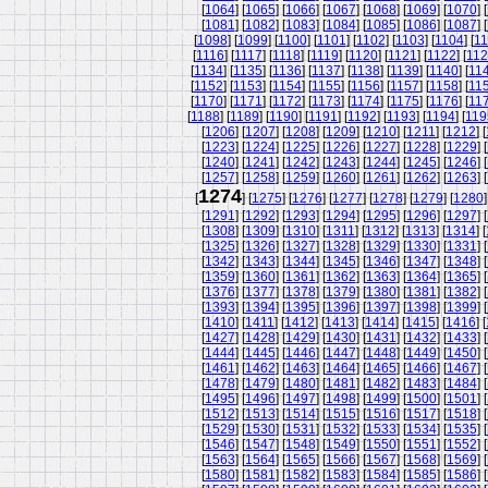
[
1064
] [
1065
] [
1066
] [
1067
] [
1068
] [
1069
] [
1070
] [
[
1081
] [
1082
] [
1083
] [
1084
] [
1085
] [
1086
] [
1087
] [
[
1098
] [
1099
] [
1100
] [
1101
] [
1102
] [
1103
] [
1104
] [
11
[
1116
] [
1117
] [
1118
] [
1119
] [
1120
] [
1121
] [
1122
] [
11
[
1134
] [
1135
] [
1136
] [
1137
] [
1138
] [
1139
] [
1140
] [
11
[
1152
] [
1153
] [
1154
] [
1155
] [
1156
] [
1157
] [
1158
] [
11
[
1170
] [
1171
] [
1172
] [
1173
] [
1174
] [
1175
] [
1176
] [
11
[
1188
] [
1189
] [
1190
] [
1191
] [
1192
] [
1193
] [
1194
] [
119
[
1206
] [
1207
] [
1208
] [
1209
] [
1210
] [
1211
] [
1212
] [
[
1223
] [
1224
] [
1225
] [
1226
] [
1227
] [
1228
] [
1229
] [
[
1240
] [
1241
] [
1242
] [
1243
] [
1244
] [
1245
] [
1246
] [
[
1257
] [
1258
] [
1259
] [
1260
] [
1261
] [
1262
] [
1263
] [
1274
[
] [
1275
] [
1276
] [
1277
] [
1278
] [
1279
] [
1280
]
[
1291
] [
1292
] [
1293
] [
1294
] [
1295
] [
1296
] [
1297
] [
[
1308
] [
1309
] [
1310
] [
1311
] [
1312
] [
1313
] [
1314
] [
[
1325
] [
1326
] [
1327
] [
1328
] [
1329
] [
1330
] [
1331
] [
[
1342
] [
1343
] [
1344
] [
1345
] [
1346
] [
1347
] [
1348
] [
[
1359
] [
1360
] [
1361
] [
1362
] [
1363
] [
1364
] [
1365
] [
[
1376
] [
1377
] [
1378
] [
1379
] [
1380
] [
1381
] [
1382
] [
[
1393
] [
1394
] [
1395
] [
1396
] [
1397
] [
1398
] [
1399
] [
[
1410
] [
1411
] [
1412
] [
1413
] [
1414
] [
1415
] [
1416
] [
[
1427
] [
1428
] [
1429
] [
1430
] [
1431
] [
1432
] [
1433
] [
[
1444
] [
1445
] [
1446
] [
1447
] [
1448
] [
1449
] [
1450
] [
[
1461
] [
1462
] [
1463
] [
1464
] [
1465
] [
1466
] [
1467
] [
[
1478
] [
1479
] [
1480
] [
1481
] [
1482
] [
1483
] [
1484
] [
[
1495
] [
1496
] [
1497
] [
1498
] [
1499
] [
1500
] [
1501
] [
[
1512
] [
1513
] [
1514
] [
1515
] [
1516
] [
1517
] [
1518
] [
[
1529
] [
1530
] [
1531
] [
1532
] [
1533
] [
1534
] [
1535
] [
[
1546
] [
1547
] [
1548
] [
1549
] [
1550
] [
1551
] [
1552
] [
[
1563
] [
1564
] [
1565
] [
1566
] [
1567
] [
1568
] [
1569
] [
[
1580
] [
1581
] [
1582
] [
1583
] [
1584
] [
1585
] [
1586
] [