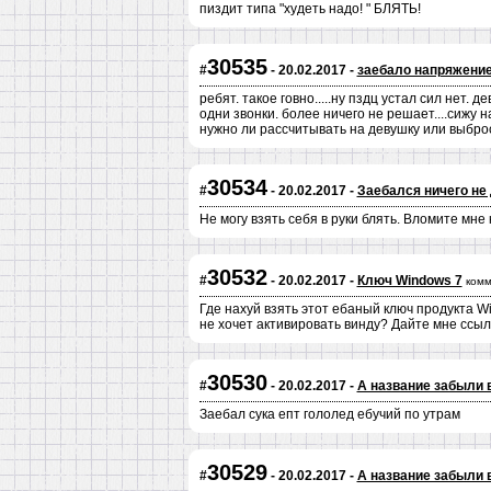
пиздит типа "худеть надо! " БЛЯТЬ!
30535
#
- 20.02.2017 -
заебало напряжени
ребят. такое говно.....ну пздц устал сил нет.
одни звонки. более ничего не решает....сижу 
нужно ли рассчитывать на девушку или выброс
30534
#
- 20.02.2017 -
Заебался ничего не
Не могу взять себя в руки блять. Вломите мне
30532
#
- 20.02.2017 -
Ключ Windows 7
комм
Где нахуй взять этот ебаный ключ продукта W
не хочет активировать винду? Дайте мне ссыл
30530
#
- 20.02.2017 -
А название забыли 
Заебал сука епт гололед ебучий по утрам
30529
#
- 20.02.2017 -
А название забыли 