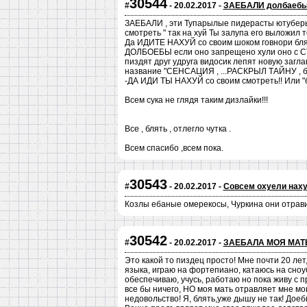
30544
#
- 20.02.2017 -
ЗАЕБАЛИ долбаеб
ЗАЕБАЛИ , эти Тупарылые пидерасты ютуберы с
смотреть " так на хуй Ты залупа его выложил т
Да ИДИТЕ НАХУЙ со своим шоком говнори блять
ДОЛБОЕБЫ если оно запрещено хули оно с СТ
пиздят друг удруга видосик лепят новую заглав
название "СЕНСАЦИЯ , ...РАСКРЫЛ ТАЙНУ , бл
-ДА ИДИ ТЫ НАХУЙ со своим смотреть!! Или "
Всем сука не глядя таким дизлайки!!!
Все , блять , отлегло чутка .
Всем спасибо ,всем пока.
30543
#
- 20.02.2017 -
Совсем охуели нах
Козлы ебаные омерекосы, Чуркина они отравил
30542
#
- 20.02.2017 -
ЗАЕБАЛА МОЯ МАТ
Это какой то пиздец просто! Мне почти 20 ле
языка, играю на фортепиано, катаюсь на сноуб
обеспечиваю, учусь, работаю но пока живу с п
все бы ничего, НО моя мать отравляет мне мою
недовольство! Я, блять,уже дышу не так! Доеб