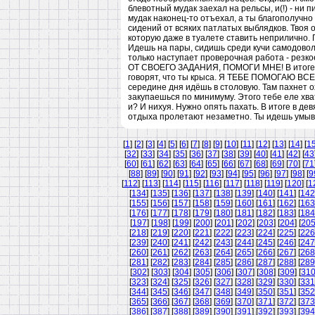
блевотный мудак заехал на рельсы, и(!) - ни п
мудак наконец-то отъехал, а ты благополучн
сидений от всяких патлатых выблядков. Твоя 
которую даже в туалете ставить неприлично. П
Идешь на пары, сидишь среди кучи самодоволь
только наступает проверочная работа - р
ОТ СВОЕГО ЗАДАНИЯ, ПОМОГИ МНЕ! В итоге по
говорят, что ты крыса. Я ТЕБЕ ПОМОГАЮ ВС
середине дня идёшь в столовую. Там пахнет ох
закупаешься по минимуму. Этого тебе еле хва
и? И нихуя. Нужно опять пахать. В итоге в дев
отдыха пролетают незаметно. Ты идешь умыват
[
1
] [
2
] [
3
] [
4
] [
5
] [
6
] [
7
] [
8
] [
9
] [
10
] [
11
] [
12
] [
13
] [
14
] [
1
[
32
] [
33
] [
34
] [
35
] [
36
] [
37
] [
38
] [
39
] [
40
] [
41
] [
42
] [
43
[
60
] [
61
] [
62
] [
63
] [
64
] [
65
] [
66
] [
67
] [
68
] [
69
] [
70
] [
71
[
88
] [
89
] [
90
] [
91
] [
92
] [
93
] [
94
] [
95
] [
96
] [
97
] [
98
] [
9
[
112
] [
113
] [
114
] [
115
] [
116
] [
117
] [
118
] [
119
] [
120
] [
1
[
134
] [
135
] [
136
] [
137
] [
138
] [
139
] [
140
] [
141
] [
142
[
155
] [
156
] [
157
] [
158
] [
159
] [
160
] [
161
] [
162
] [
163
[
176
] [
177
] [
178
] [
179
] [
180
] [
181
] [
182
] [
183
] [
184
[
197
] [
198
] [
199
] [
200
] [
201
] [
202
] [
203
] [
204
] [
20
[
218
] [
219
] [
220
] [
221
] [
222
] [
223
] [
224
] [
225
] [
226
[
239
] [
240
] [
241
] [
242
] [
243
] [
244
] [
245
] [
246
] [
247
[
260
] [
261
] [
262
] [
263
] [
264
] [
265
] [
266
] [
267
] [
268
[
281
] [
282
] [
283
] [
284
] [
285
] [
286
] [
287
] [
288
] [
289
[
302
] [
303
] [
304
] [
305
] [
306
] [
307
] [
308
] [
309
] [
31
[
323
] [
324
] [
325
] [
326
] [
327
] [
328
] [
329
] [
330
] [
331
[
344
] [
345
] [
346
] [
347
] [
348
] [
349
] [
350
] [
351
] [
352
[
365
] [
366
] [
367
] [
368
] [
369
] [
370
] [
371
] [
372
] [
373
[
386
] [
387
] [
388
] [
389
] [
390
] [
391
] [
392
] [
393
] [
394