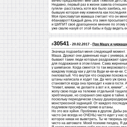
Вечно предъявляет мне свое тяжелое детство, 
Недавно, первый раз в жизни завела отношени
гуляли- расстались хотя все было заебись, н
бывшую которая ему изменяла как последняя су
Моя преславутая мамаша считает что он меня
ёбанаврот! Каждый день эта змея просыпается 
и ШИПИТ своё драгоценное мнение по этому по
уже свалю нахуй от этой бабы и буду видеть ее
30541
#
- 20.02.2017 -
Про Машу и чиркаш
Значица подзаебал меня следующий момент. У 
Маша. Дружат они давненько еще с универа, а 
бывают такие люди которые раздражают одним
для подражания в этом плане. Сама жирненьк
у шимпанзе. Когда смеется то так мерзковато
каждому поводу как у дятла Вуди ки-ки-ки-ки. 
гниловатый. Что внутри что снаружи похожа на
штаны написала и ходит так. Да чего уж греха
становится когда она приходит к нам в гости. 
"пгивет, кикики, че делаете а вот и я, кикики".
жопу свою поди на тележке отдельной тащила
хребтинушке, но сохранил сию идею в тайне. И
поскольку периодически слышу душераздирающ
монстрюозной задницей. От каждого последую
подливом просифоню прямо в штаны.
Но это все хуйня. Проблема в другом. Дабы ра
часто (не всегда но ОЧЕНЬ) часто идет у нас 
которое никак не выветрить. Ты че творишь о
чисто на автомате. Моей психике пиздец. Я д