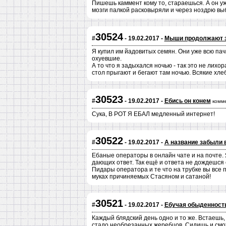
Пишешь каммент кому то, стараешься. А он у
мозги палкой расковыряли и через ноздрю выб
30524
#
- 19.02.2017 -
Мыши продолжают з
Я купил им йадовитых семян. Они уже всю пачку
охуевшие.
А то что я задыхался ночью - так это не лихор
стол прыгают и бегают там ночью. Всякие хле
30523
#
- 19.02.2017 -
Ебись он конем
комм
Сука, В РОТ Я ЕБАЛ медленный интернет!
30522
#
- 19.02.2017 -
А название забыли 
Ебаные операторы в онлайн чате и на почте. 
дающих ответ. Так ещё и ответа не дождешся 
Пидары оператора и те что на трубке вы все 
муках причиняемых Стасяном и сатаной!
30521
#
- 19.02.2017 -
Ебучая обыденность
Каждый блядский день одно и то же. Встаешь,
стадо необрезанных жеребцов. Сидишь и смотр