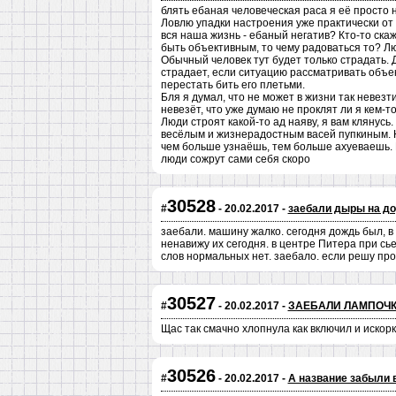
блять ебаная человеческая раса я её просто 
Ловлю упадки настроения уже практически от 
вся наша жизнь - ебаный негатив? Кто-то скаж
быть объективным, то чему радоваться то? Л
Обычный человек тут будет только страдать. Д
страдает, если ситуацию рассматривать объек
перестать бить его плетьми.
Бля я думал, что не может в жизни так невезт
невезёт, что уже думаю не проклят ли я кем-то
Люди строят какой-то ад наяву, я вам клянусь
весёлым и жизнерадостным васей пупкиным. Н
чем больше узнаёшь, тем больше ахуеваешь. 
люди сожрут сами себя скоро
30528
#
- 20.02.2017 -
заебали дыры на до
заебали. машину жалко. сегодня дождь был, в 
ненавижу их сегодня. в центре Питера при сь
слов нормальных нет. заебало. если решу пр
30527
#
- 20.02.2017 -
ЗАЕБАЛИ ЛАМПОЧК
Щас так смачно хлопнула как включил и искорк
30526
#
- 20.02.2017 -
А название забыли 