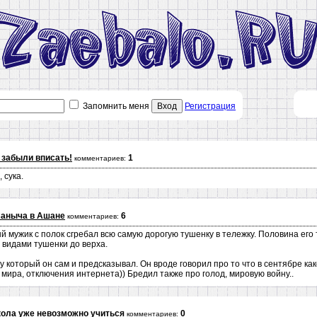
Запомнить меня
Вход
Регистрация
 забыли вписать!
1
комментариев:
 сука.
Саныча в Ашане
6
комментариев:
й мужик с полок сгребал всю самую дорогую тушенку в тележку. Половина его
 видами тушенки до верха.
у который он сам и предсказывал. Он вроде говорил про то что в сентябре к
 мира, отключения интернета)) Бредил также про голод, мировую войну..
ола уже невозможно учиться
0
комментариев: