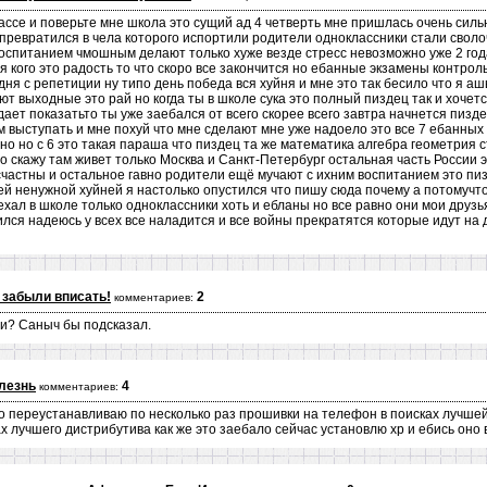
лассе и поверьте мне школа это сущий ад 4 четверть мне пришлась очень силь
 превратился в чела которого испортили родители одноклассники стали своло
воспитанием чмошным делают только хуже везде стресс невозможно уже 2 года
ля кого это радость то что скоро все закончится но ебанные экзамены контро
ня с репетиции ну типо день победа вся хуйня и мне это так бесило что я а
т выходные это рай но когда ты в школе сука это полный пиздец так и хочетс
ает показатьто ты уже заебался от всего скорее всего завтра начнется пизде
м выступать и мне похуй что мне сделают мне уже надоело это все 7 ебанных 
но но с 6 это такая параша что пиздец та же математика алгебра геометрия 
но скажу там живет только Москва и Санкт-Петербург остальная часть России
счастны и остальное гавно родители ещё мучают с ихним воспитанием это пи
 ненужной хуйней я настолько опустился что пишу сюда почему а потомучто
ехал в школе только одноклассники хоть и ебланы но все равно они мои друзь
лся надеюсь у всех все наладится и все войны прекратятся которые идут н
 забыли вписать!
2
комментариев:
ли? Саныч бы подсказал.
лезнь
4
комментариев:
о переустанавливаю по несколько раз прошивки на телефон в поисках лучше
 лучшего дистрибутива как же это заебало сейчас установлю хр и ебись оно в