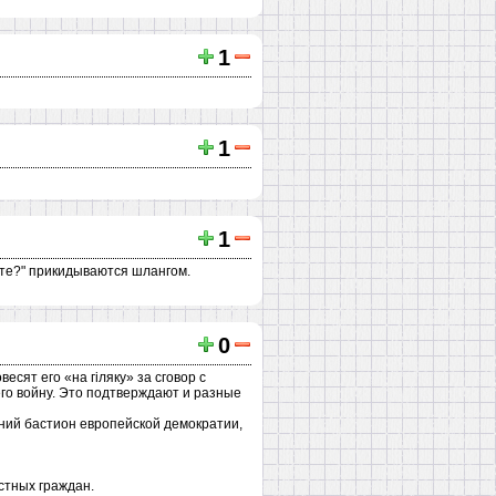
1
1
1
ете?" прикидываются шлангом.
0
сят его «на гiляку» за сговор с
его войну. Это подтверждают и разные
едний бастион европейской демократии,
стных граждан.