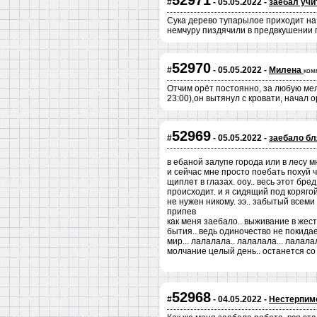
52971
#
- 05.05.2022 -
заебал учи
Сука дерево тупарылое приходит на 
немчуру пиздячили в предвкушении 
52970
#
- 05.05.2022 -
Милена
ком
Отчим орёт постоянно, за любую мело
23:00),он вытянул с кровати, начал 
52969
#
- 05.05.2022 -
заебало бл
в ебаной залупе города или в лесу мн
и сейчас мне просто поебать похуй ч
щиплет в глазах. ооу.. весь этот бре
происходит. и я сидящий под корягой
не нужен никому. ээ.. забытый всеми 
припев
как меня заебало.. выживание в жесто
бытия.. ведь одиночество не покидае
мир... лалалала.. лалалала... лалал
молчание целый день.. останется со 
52968
#
- 04.05.2022 -
Нестерпимо