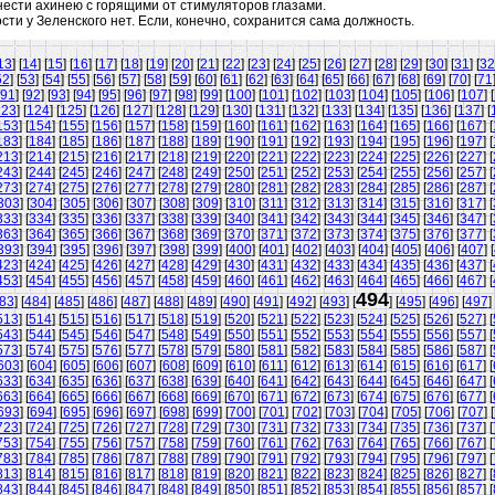
нести ахинею с горящими от стимуляторов глазами.
ти у Зеленского нет. Если, конечно, сохранится сама должность.
13
] [
14
] [
15
] [
16
] [
17
] [
18
] [
19
] [
20
] [
21
] [
22
] [
23
] [
24
] [
25
] [
26
] [
27
] [
28
] [
29
] [
30
] [
31
] [
32
52
] [
53
] [
54
] [
55
] [
56
] [
57
] [
58
] [
59
] [
60
] [
61
] [
62
] [
63
] [
64
] [
65
] [
66
] [
67
] [
68
] [
69
] [
70
] [
71
91
] [
92
] [
93
] [
94
] [
95
] [
96
] [
97
] [
98
] [
99
] [
100
] [
101
] [
102
] [
103
] [
104
] [
105
] [
106
] [
107
] [
123
] [
124
] [
125
] [
126
] [
127
] [
128
] [
129
] [
130
] [
131
] [
132
] [
133
] [
134
] [
135
] [
136
] [
137
] [
153
] [
154
] [
155
] [
156
] [
157
] [
158
] [
159
] [
160
] [
161
] [
162
] [
163
] [
164
] [
165
] [
166
] [
167
] [
183
] [
184
] [
185
] [
186
] [
187
] [
188
] [
189
] [
190
] [
191
] [
192
] [
193
] [
194
] [
195
] [
196
] [
197
] [
213
] [
214
] [
215
] [
216
] [
217
] [
218
] [
219
] [
220
] [
221
] [
222
] [
223
] [
224
] [
225
] [
226
] [
227
] [
243
] [
244
] [
245
] [
246
] [
247
] [
248
] [
249
] [
250
] [
251
] [
252
] [
253
] [
254
] [
255
] [
256
] [
257
] [
273
] [
274
] [
275
] [
276
] [
277
] [
278
] [
279
] [
280
] [
281
] [
282
] [
283
] [
284
] [
285
] [
286
] [
287
] [
303
] [
304
] [
305
] [
306
] [
307
] [
308
] [
309
] [
310
] [
311
] [
312
] [
313
] [
314
] [
315
] [
316
] [
317
] [
333
] [
334
] [
335
] [
336
] [
337
] [
338
] [
339
] [
340
] [
341
] [
342
] [
343
] [
344
] [
345
] [
346
] [
347
] [
363
] [
364
] [
365
] [
366
] [
367
] [
368
] [
369
] [
370
] [
371
] [
372
] [
373
] [
374
] [
375
] [
376
] [
377
] [
393
] [
394
] [
395
] [
396
] [
397
] [
398
] [
399
] [
400
] [
401
] [
402
] [
403
] [
404
] [
405
] [
406
] [
407
] [
423
] [
424
] [
425
] [
426
] [
427
] [
428
] [
429
] [
430
] [
431
] [
432
] [
433
] [
434
] [
435
] [
436
] [
437
] [
453
] [
454
] [
455
] [
456
] [
457
] [
458
] [
459
] [
460
] [
461
] [
462
] [
463
] [
464
] [
465
] [
466
] [
467
] [
494
83
] [
484
] [
485
] [
486
] [
487
] [
488
] [
489
] [
490
] [
491
] [
492
] [
493
] [
] [
495
] [
496
] [
497
] 
513
] [
514
] [
515
] [
516
] [
517
] [
518
] [
519
] [
520
] [
521
] [
522
] [
523
] [
524
] [
525
] [
526
] [
527
] [
543
] [
544
] [
545
] [
546
] [
547
] [
548
] [
549
] [
550
] [
551
] [
552
] [
553
] [
554
] [
555
] [
556
] [
557
] [
573
] [
574
] [
575
] [
576
] [
577
] [
578
] [
579
] [
580
] [
581
] [
582
] [
583
] [
584
] [
585
] [
586
] [
587
] [
603
] [
604
] [
605
] [
606
] [
607
] [
608
] [
609
] [
610
] [
611
] [
612
] [
613
] [
614
] [
615
] [
616
] [
617
] [
633
] [
634
] [
635
] [
636
] [
637
] [
638
] [
639
] [
640
] [
641
] [
642
] [
643
] [
644
] [
645
] [
646
] [
647
] [
663
] [
664
] [
665
] [
666
] [
667
] [
668
] [
669
] [
670
] [
671
] [
672
] [
673
] [
674
] [
675
] [
676
] [
677
] [
693
] [
694
] [
695
] [
696
] [
697
] [
698
] [
699
] [
700
] [
701
] [
702
] [
703
] [
704
] [
705
] [
706
] [
707
] [
723
] [
724
] [
725
] [
726
] [
727
] [
728
] [
729
] [
730
] [
731
] [
732
] [
733
] [
734
] [
735
] [
736
] [
737
] [
753
] [
754
] [
755
] [
756
] [
757
] [
758
] [
759
] [
760
] [
761
] [
762
] [
763
] [
764
] [
765
] [
766
] [
767
] [
783
] [
784
] [
785
] [
786
] [
787
] [
788
] [
789
] [
790
] [
791
] [
792
] [
793
] [
794
] [
795
] [
796
] [
797
] [
813
] [
814
] [
815
] [
816
] [
817
] [
818
] [
819
] [
820
] [
821
] [
822
] [
823
] [
824
] [
825
] [
826
] [
827
] [
843
] [
844
] [
845
] [
846
] [
847
] [
848
] [
849
] [
850
] [
851
] [
852
] [
853
] [
854
] [
855
] [
856
] [
857
] [