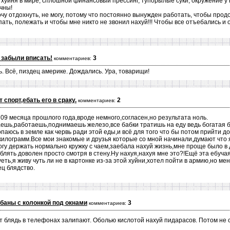
а хуйня в мире, сплошной финансовый прессинг, тупорылые суки, окружение у 
чны!
чу отдохнуть, не могу, потому что постоянно вынужден работать, чтобы продол
пать, полежать и чтобы мне никто не звонил нахуй!!! Чтобы все отъебались и о
 забыли вписать!
3
комментариев:
ь. Всё, пиздец америке. Дождались. Ура, товарищи!
 спорт,ебать его в сраку.
2
комментариев:
09 месяца прошлого года,вроде немного,согласен,но результата ноль.
гаешь,работаешь,поднимаешь железо,все бабки тратишь на еду ведь богатая 
аюсь в земле как червь ради этой еды,и всё для того что бы потом прийти до
 килограмм.Все мои знакомые и друзья которые со мной начинали,думают что 
могу держать нормально кружку с чаем,заебала нахуй жизнь,мне проще было в 
 блять доволен просто смотря в стену.Ну нахуя,нахуя мне это?!Ещё эта ебуча
ть,я живу чуть ли не в картонке из-за этой хуйни,хотел пойти в армию,но ме
ц блядство.
баны с колонкой под окнами
3
комментариев:
 блядь в телефонах залипают. Оболью кислотой нахуй пидарасов. Потом не с