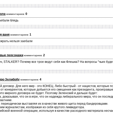
кола
0
комментариев:
заебали блядь
я ваня
1
комментариев:
и жрать нельзя заебали
овые персонажи
2
комментариев:
ич, STАLKЕR? Почему все трое ведут себя как Флешка? На вопросы "чьих буд
про Зелибобу
4
комментариев:
договор. Для него мир - это КОНЕЦ. Либо быстрый - от нацистов, которые пове
от конкурентов, которые добьются его смещения как президента, проигравш
 что мирного договора не будет. Поэтому Зеленский и дальше будет:
а, доказывая, что он в игре, что он надежда либерального мира, что он посл
 ватнике.
, периодически выставляя их в качестве живого щита перед бандеровцами.
им журналистам, изображая из себя крутого ликвидатора.
ийской военной операции, используя в качестве расходного материала несча