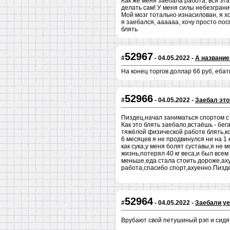
Как же меня заебала работа, вся эт
делать сам! У меня силы небезграни
Мой мозг тотально изнасилован, я хо
я заебался, аааааа, хочу просто пос
блять
52967
#
- 04.05.2022 -
А название
На конец торгов доллар 66 руб, ебат
52966
#
- 04.05.2022 -
Заебал этот
Пиздец,начал заниматься спортом с 
Как это блять заебало,встаёшь - бе
тяжёлой физической работе блять,коп
6 месяцев я не продвинулся ни на 1
как сука,у меня болят суставы,я не 
жизнь,потерял 40 кг веса,и был всем
меньше,еда стала стоить дороже,ахуе
работа,спасибо спорт,ахуенно.Пизде
52964
#
- 04.05.2022 -
Заебали уе
Врубают свой петушиный рэп и сидят