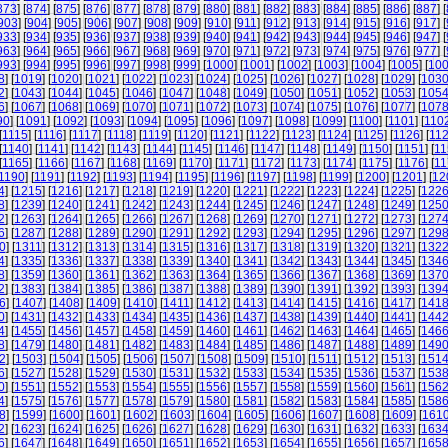
873
] [
874
] [
875
] [
876
] [
877
] [
878
] [
879
] [
880
] [
881
] [
882
] [
883
] [
884
] [
885
] [
886
] [
887
] [
903
] [
904
] [
905
] [
906
] [
907
] [
908
] [
909
] [
910
] [
911
] [
912
] [
913
] [
914
] [
915
] [
916
] [
917
] [
933
] [
934
] [
935
] [
936
] [
937
] [
938
] [
939
] [
940
] [
941
] [
942
] [
943
] [
944
] [
945
] [
946
] [
947
] [
963
] [
964
] [
965
] [
966
] [
967
] [
968
] [
969
] [
970
] [
971
] [
972
] [
973
] [
974
] [
975
] [
976
] [
977
] [
993
] [
994
] [
995
] [
996
] [
997
] [
998
] [
999
] [
1000
] [
1001
] [
1002
] [
1003
] [
1004
] [
1005
] [
10
8
] [
1019
] [
1020
] [
1021
] [
1022
] [
1023
] [
1024
] [
1025
] [
1026
] [
1027
] [
1028
] [
1029
] [
103
2
] [
1043
] [
1044
] [
1045
] [
1046
] [
1047
] [
1048
] [
1049
] [
1050
] [
1051
] [
1052
] [
1053
] [
105
6
] [
1067
] [
1068
] [
1069
] [
1070
] [
1071
] [
1072
] [
1073
] [
1074
] [
1075
] [
1076
] [
1077
] [
107
90
] [
1091
] [
1092
] [
1093
] [
1094
] [
1095
] [
1096
] [
1097
] [
1098
] [
1099
] [
1100
] [
1101
] [
110
[
1115
] [
1116
] [
1117
] [
1118
] [
1119
] [
1120
] [
1121
] [
1122
] [
1123
] [
1124
] [
1125
] [
1126
] [
11
[
1140
] [
1141
] [
1142
] [
1143
] [
1144
] [
1145
] [
1146
] [
1147
] [
1148
] [
1149
] [
1150
] [
1151
] [
11
[
1165
] [
1166
] [
1167
] [
1168
] [
1169
] [
1170
] [
1171
] [
1172
] [
1173
] [
1174
] [
1175
] [
1176
] [
11
1190
] [
1191
] [
1192
] [
1193
] [
1194
] [
1195
] [
1196
] [
1197
] [
1198
] [
1199
] [
1200
] [
1201
] [
12
4
] [
1215
] [
1216
] [
1217
] [
1218
] [
1219
] [
1220
] [
1221
] [
1222
] [
1223
] [
1224
] [
1225
] [
122
8
] [
1239
] [
1240
] [
1241
] [
1242
] [
1243
] [
1244
] [
1245
] [
1246
] [
1247
] [
1248
] [
1249
] [
125
2
] [
1263
] [
1264
] [
1265
] [
1266
] [
1267
] [
1268
] [
1269
] [
1270
] [
1271
] [
1272
] [
1273
] [
127
6
] [
1287
] [
1288
] [
1289
] [
1290
] [
1291
] [
1292
] [
1293
] [
1294
] [
1295
] [
1296
] [
1297
] [
129
0
] [
1311
] [
1312
] [
1313
] [
1314
] [
1315
] [
1316
] [
1317
] [
1318
] [
1319
] [
1320
] [
1321
] [
132
4
] [
1335
] [
1336
] [
1337
] [
1338
] [
1339
] [
1340
] [
1341
] [
1342
] [
1343
] [
1344
] [
1345
] [
134
8
] [
1359
] [
1360
] [
1361
] [
1362
] [
1363
] [
1364
] [
1365
] [
1366
] [
1367
] [
1368
] [
1369
] [
137
2
] [
1383
] [
1384
] [
1385
] [
1386
] [
1387
] [
1388
] [
1389
] [
1390
] [
1391
] [
1392
] [
1393
] [
139
6
] [
1407
] [
1408
] [
1409
] [
1410
] [
1411
] [
1412
] [
1413
] [
1414
] [
1415
] [
1416
] [
1417
] [
141
0
] [
1431
] [
1432
] [
1433
] [
1434
] [
1435
] [
1436
] [
1437
] [
1438
] [
1439
] [
1440
] [
1441
] [
144
4
] [
1455
] [
1456
] [
1457
] [
1458
] [
1459
] [
1460
] [
1461
] [
1462
] [
1463
] [
1464
] [
1465
] [
146
8
] [
1479
] [
1480
] [
1481
] [
1482
] [
1483
] [
1484
] [
1485
] [
1486
] [
1487
] [
1488
] [
1489
] [
149
2
] [
1503
] [
1504
] [
1505
] [
1506
] [
1507
] [
1508
] [
1509
] [
1510
] [
1511
] [
1512
] [
1513
] [
151
6
] [
1527
] [
1528
] [
1529
] [
1530
] [
1531
] [
1532
] [
1533
] [
1534
] [
1535
] [
1536
] [
1537
] [
153
0
] [
1551
] [
1552
] [
1553
] [
1554
] [
1555
] [
1556
] [
1557
] [
1558
] [
1559
] [
1560
] [
1561
] [
156
4
] [
1575
] [
1576
] [
1577
] [
1578
] [
1579
] [
1580
] [
1581
] [
1582
] [
1583
] [
1584
] [
1585
] [
158
8
] [
1599
] [
1600
] [
1601
] [
1602
] [
1603
] [
1604
] [
1605
] [
1606
] [
1607
] [
1608
] [
1609
] [
161
2
] [
1623
] [
1624
] [
1625
] [
1626
] [
1627
] [
1628
] [
1629
] [
1630
] [
1631
] [
1632
] [
1633
] [
163
6
] [
1647
] [
1648
] [
1649
] [
1650
] [
1651
] [
1652
] [
1653
] [
1654
] [
1655
] [
1656
] [
1657
] [
165