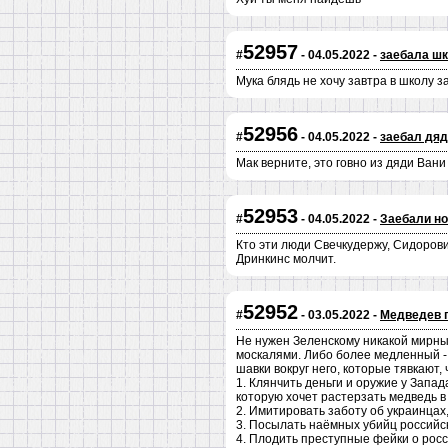
52957
#
- 04.05.2022 -
заебала ш
Мука блядь не хочу завтра в школу 
52956
#
- 04.05.2022 -
заебал дяд
Мак верните, это говно из дяди Ван
52953
#
- 04.05.2022 -
Заебали н
Кто эти люди Свечкудержу, Сидорoв
Дринкинс молчит.
52952
#
- 03.05.2022 -
Медведев 
Не нужен Зеленскому никакой мирный 
москалями. Либо более медленный - 
шавки вокруг него, которые тявкают,
1. Клянчить деньги и оружие у Запад
которую хочет растерзать медведь в
2. Имитировать заботу об украинцах
3. Посылать наёмных убийц российск
4. Плодить преступные фейки о росс