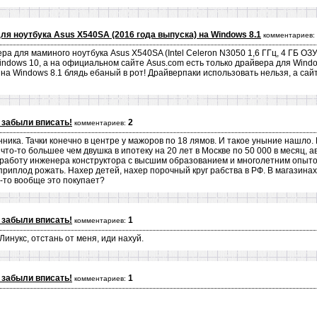
ля ноутбука Asus X540SA (2016 года выпуска) на Windows 8.1
комментариев:
ра для маминого ноутбука Asus X540SA (Intel Celeron N3050 1,6 ГГц, 4 ГБ О
Windows 10, а на официальном сайте Asus.com есть только драйвера для Wind
а Windows 8.1 блядь ебаный в рот! Драйверпаки использовать нельзя, а сайт
 забыли вписать!
2
комментариев:
ника. Тачки конечно в центре у мажоров по 18 лямов. И такое уныние нашло. В
то-то большее чем двушка в ипотеку на 20 лет в Москве по 50 000 в месяц, авт
о работу инженера конструктора с высшим образованием и многолетним опыто
риплод рожать. Нахер детей, нахер порочный круг рабства в РФ. В магазинах
о-то вообще это покупает?
 забыли вписать!
1
комментариев:
Линукс, отстань от меня, иди нахуй.
 забыли вписать!
1
комментариев: