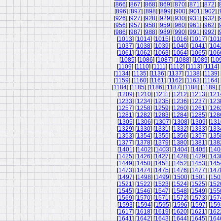
[
866
] [
867
] [
868
] [
869
] [
870
] [
871
] [
872
] [
[
896
] [
897
] [
898
] [
899
] [
900
] [
901
] [
902
] [
[
926
] [
927
] [
928
] [
929
] [
930
] [
931
] [
932
] [
[
956
] [
957
] [
958
] [
959
] [
960
] [
961
] [
962
] [
[
986
] [
987
] [
988
] [
989
] [
990
] [
991
] [
992
] [
[
1013
] [
1014
] [
1015
] [
1016
] [
1017
] [
101
[
1037
] [
1038
] [
1039
] [
1040
] [
1041
] [
104
[
1061
] [
1062
] [
1063
] [
1064
] [
1065
] [
106
[
1085
] [
1086
] [
1087
] [
1088
] [
1089
] [
10
[
1109
] [
1110
] [
1111
] [
1112
] [
1113
] [
1114
] 
[
1134
] [
1135
] [
1136
] [
1137
] [
1138
] [
1139
] 
[
1159
] [
1160
] [
1161
] [
1162
] [
1163
] [
1164
] 
[
1184
] [
1185
] [
1186
] [
1187
] [
1188
] [
1189
] [
[
1209
] [
1210
] [
1211
] [
1212
] [
1213
] [
121
[
1233
] [
1234
] [
1235
] [
1236
] [
1237
] [
123
[
1257
] [
1258
] [
1259
] [
1260
] [
1261
] [
126
[
1281
] [
1282
] [
1283
] [
1284
] [
1285
] [
128
[
1305
] [
1306
] [
1307
] [
1308
] [
1309
] [
131
[
1329
] [
1330
] [
1331
] [
1332
] [
1333
] [
133
[
1353
] [
1354
] [
1355
] [
1356
] [
1357
] [
135
[
1377
] [
1378
] [
1379
] [
1380
] [
1381
] [
138
[
1401
] [
1402
] [
1403
] [
1404
] [
1405
] [
140
[
1425
] [
1426
] [
1427
] [
1428
] [
1429
] [
143
[
1449
] [
1450
] [
1451
] [
1452
] [
1453
] [
145
[
1473
] [
1474
] [
1475
] [
1476
] [
1477
] [
147
[
1497
] [
1498
] [
1499
] [
1500
] [
1501
] [
150
[
1521
] [
1522
] [
1523
] [
1524
] [
1525
] [
152
[
1545
] [
1546
] [
1547
] [
1548
] [
1549
] [
155
[
1569
] [
1570
] [
1571
] [
1572
] [
1573
] [
157
[
1593
] [
1594
] [
1595
] [
1596
] [
1597
] [
159
[
1617
] [
1618
] [
1619
] [
1620
] [
1621
] [
162
[
1641
] [
1642
] [
1643
] [
1644
] [
1645
] [
164