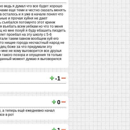
но ведь я думал что все будет хорошо
чами еще теми и честно сказать менять
 осталось и я уже в начале понял что
льные и прочая хуйня не дают
шь съебался потомучто этот кринж
я въебать всем уебкам но что то меня
ц но мне похуй я буду ебашить пиздеть
лет проебал на эту школу с 5-6
стали таким гавном вообщем хуй его
 это нищие города несчастный народ не
здец боже за что придумали эту
 мне не кому выговорится все друзья
я такого позора и опущения тв только
а данный момент думаю я выговорился
-1
0
й, а теперь ещё ежедневно начал
се в рот