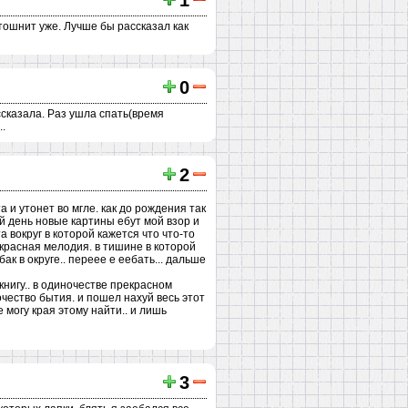
1
тошнит уже. Лучше бы рассказал как
0
ссказала. Раз ушла спать(время
..
2
а и утонет во мгле. как до рождения так
ый день новые картины ебут мой взор и
а вокруг в которой кажется что что-то
екрасная мелодия. в тишине в которой
ак в округе.. переее е еебать... дальше
 книгу.. в одиночестве прекрасном
очество бытия. и пошел нахуй весь этот
 могу края этому найти.. и лишь
3