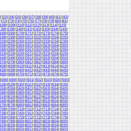
] [
33
] [
34
] [
35
] [
36
] [
37
] [
38
] [
39
] [
40
] [
41
] [
42
]
] [
72
] [
73
] [
74
] [
75
] [
76
] [
77
] [
78
] [
79
] [
80
] [
81
]
108
] [
109
] [
110
] [
111
] [
112
] [
113
] [
114
] [
115
]
138
] [
139
] [
140
] [
141
] [
142
] [
143
] [
144
] [
145
]
168
] [
169
] [
170
] [
171
] [
172
] [
173
] [
174
] [
175
]
198
] [
199
] [
200
] [
201
] [
202
] [
203
] [
204
] [
205
]
228
] [
229
] [
230
] [
231
] [
232
] [
233
] [
234
] [
235
]
258
] [
259
] [
260
] [
261
] [
262
] [
263
] [
264
] [
265
]
288
] [
289
] [
290
] [
291
] [
292
] [
293
] [
294
] [
295
]
318
] [
319
] [
320
] [
321
] [
322
] [
323
] [
324
] [
325
]
348
] [
349
] [
350
] [
351
] [
352
] [
353
] [
354
] [
355
]
378
] [
379
] [
380
] [
381
] [
382
] [
383
] [
384
] [
385
]
408
] [
409
] [
410
] [
411
] [
412
] [
413
] [
414
] [
415
]
438
] [
439
] [
440
] [
441
] [
442
] [
443
] [
444
] [
445
]
468
] [
469
] [
470
] [
471
] [
472
] [
473
] [
474
] [
475
]
[
498
] [
499
] [
500
] [
501
] [
502
] [
503
] [
504
] [
505
]
528
] [
529
] [
530
] [
531
] [
532
] [
533
] [
534
] [
535
]
558
] [
559
] [
560
] [
561
] [
562
] [
563
] [
564
] [
565
]
588
] [
589
] [
590
] [
591
] [
592
] [
593
] [
594
] [
595
]
618
] [
619
] [
620
] [
621
] [
622
] [
623
] [
624
] [
625
]
648
] [
649
] [
650
] [
651
] [
652
] [
653
] [
654
] [
655
]
678
] [
679
] [
680
] [
681
] [
682
] [
683
] [
684
] [
685
]
708
] [
709
] [
710
] [
711
] [
712
] [
713
] [
714
] [
715
]
738
] [
739
] [
740
] [
741
] [
742
] [
743
] [
744
] [
745
]
768
] [
769
] [
770
] [
771
] [
772
] [
773
] [
774
] [
775
]
798
] [
799
] [
800
] [
801
] [
802
] [
803
] [
804
] [
805
]
828
] [
829
] [
830
] [
831
] [
832
] [
833
] [
834
] [
835
]
858
] [
859
] [
860
] [
861
] [
862
] [
863
] [
864
] [
865
]