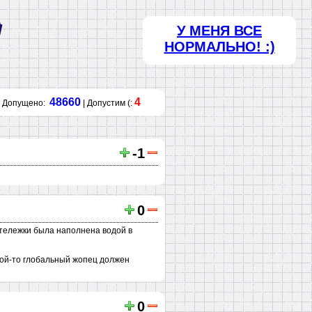
У МЕНЯ ВСЕ
НОРМАЛЬНО! :)
48660
4
Допущено:
| Допустим (:
-1
0
 тележки была наполнена водой в
акой-то глобальный жопец должен
0