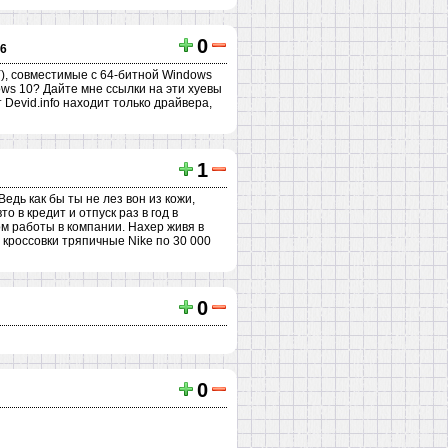
0
6
ЗУ), совместимые с 64-битной Windows
ows 10? Дайте мне ссылки на эти хуевы
 Devid.info находит только драйвера,
1
едь как бы ты не лез вон из кожи,
о в кредит и отпуск раз в год в
м работы в компании. Нахер живя в
 кроссовки тряпичные Nike по 30 000
0
0