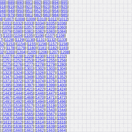
888
] [
889
] [
890
] [
891
] [
892
] [
893
] [
894
] [
895
]
918
] [
919
] [
920
] [
921
] [
922
] [
923
] [
924
] [
925
]
948
] [
949
] [
950
] [
951
] [
952
] [
953
] [
954
] [
955
]
978
] [
979
] [
980
] [
981
] [
982
] [
983
] [
984
] [
985
]
06
] [
1007
] [
1008
] [
1009
] [
1010
] [
1011
] [
1012
]
0
] [
1031
] [
1032
] [
1033
] [
1034
] [
1035
] [
1036
]
4
] [
1055
] [
1056
] [
1057
] [
1058
] [
1059
] [
1060
]
8
] [
1079
] [
1080
] [
1081
] [
1082
] [
1083
] [
1084
]
2
] [
1103
] [
1104
] [
1105
] [
1106
] [
1107
] [
1108
]
27
] [
1128
] [
1129
] [
1130
] [
1131
] [
1132
] [
1133
]
52
] [
1153
] [
1154
] [
1155
] [
1156
] [
1157
] [
1158
]
77
] [
1178
] [
1179
] [
1180
] [
1181
] [
1182
] [
1183
]
02
] [
1203
] [
1204
] [
1205
] [
1206
] [
1207
] [
1208
]
6
] [
1227
] [
1228
] [
1229
] [
1230
] [
1231
] [
1232
]
0
] [
1251
] [
1252
] [
1253
] [
1254
] [
1255
] [
1256
]
4
] [
1275
] [
1276
] [
1277
] [
1278
] [
1279
] [
1280
]
8
] [
1299
] [
1300
] [
1301
] [
1302
] [
1303
] [
1304
]
2
] [
1323
] [
1324
] [
1325
] [
1326
] [
1327
] [
1328
]
6
] [
1347
] [
1348
] [
1349
] [
1350
] [
1351
] [
1352
]
0
] [
1371
] [
1372
] [
1373
] [
1374
] [
1375
] [
1376
]
4
] [
1395
] [
1396
] [
1397
] [
1398
] [
1399
] [
1400
]
8
] [
1419
] [
1420
] [
1421
] [
1422
] [
1423
] [
1424
]
2
] [
1443
] [
1444
] [
1445
] [
1446
] [
1447
] [
1448
]
6
] [
1467
] [
1468
] [
1469
] [
1470
] [
1471
] [
1472
]
0
] [
1491
] [
1492
] [
1493
] [
1494
] [
1495
] [
1496
]
4
] [
1515
] [
1516
] [
1517
] [
1518
] [
1519
] [
1520
]
8
] [
1539
] [
1540
] [
1541
] [
1542
] [
1543
] [
1544
]
2
] [
1563
] [
1564
] [
1565
] [
1566
] [
1567
] [
1568
]
6
] [
1587
] [
1588
] [
1589
] [
1590
] [
1591
] [
1592
]
0
] [
1611
] [
1612
] [
1613
] [
1614
] [
1615
] [
1616
]
4
] [
1635
] [
1636
] [
1637
] [
1638
] [
1639
] [
1640
]
8
] [
1659
] [
1660
] [
1661
] [
1662
] [
1663
] [
1664
]