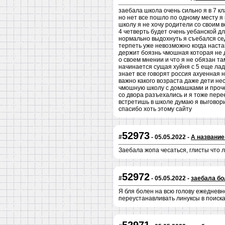
заебала школа очень сильно я в 7 к
но нет все пошло по одному месту я
школу я не хочу родители со своим 
4 четверть будет очень уебанской д
нормально выдохнуть я съебался сед
терпеть уже невозможно когда настаю
держит боязнь чмошная которая не д
о своем мнении и что я не обязан та
начинается сущая хуйня с 5 еще лад
знает все говорят россия ахуенная 
важно какого возраста даже дети не
чмошную школу с домашками и прочей
со двора разъехались и я тоже пере
встретишь в школе думаю я выговори
спасибо хоть этому сайту
52973
#
- 05.05.2022 -
А название
Заебала жопа чесаться, глисты что 
52972
#
- 05.05.2022 -
заебала бо
Я бля болен на всю голову ежедневн
переустанавливать линуксы в поисках