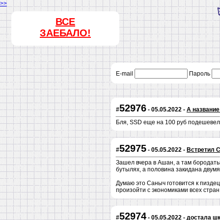
>>
ВСЕ
ЗАЕБАЛО!
E-mail
Пароль
52976
#
- 05.05.2022 -
А название
Бля, SSD еще на 100 руб подешевел,
52975
#
- 05.05.2022 -
Встретил 
Зашел вчера в Ашан, а там бородаты
бутылях, а половина закидана двумя
Думаю это Саныч готовится к пиздец
произойти с экономиками всех стран
52974
#
- 05.05.2022 -
достала шк