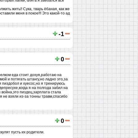
которых лапки, блять я заебался все
жить жить!! Сука, тварь ёбаная, как же
ставили меня в покое!!! Это какой-то ад
-1
0
белком еда стоит дохуя,работаю на
мой и потягать штангу,но ладно это,за
я пиздобол и хуесос,но я тренируюсь
депресухе,когда я на полгода забил на
я война,это пиздец,зарплата стала
ня не взяли из-за тонны травм,спасибо
0
кулят пусть их родители.