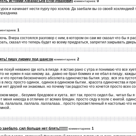
тель истории Афанасьев Егор Иванович
0
комментариев:
урок и начинает нести пургу про хохлов. Да заебали вы со своей хохляндией 
праздника
1
ментариев:
чь. Вчера состоялся разговор с ним, в котором он сам же сказал что бы я ра
орать, сказал что теперь будет ко всему придраться, запретил закрывать дверь
ять! пишу лирику под шансон
2
комментариев:
е похуй неважно где хоть в пизде. я встаю рано с утра и понимаю что все хует
то не нужен я нах никому. аа.. давно не брал бомжих и не ебал в пизду.. кажд
д и что против бесконечного абсолюта одиночества бытия. уоуу.. вся эта пустот
 в лесу. просто одинок.. одинок в одиноком бытии.. красота одиночества и пр
и нет друзей ни знакомых. но почему так радостно что хочется просто всех соб
ком мире... безумие бредовое и хуета.. вот так. просто сидел бы.. читал бы я
т меня никогда в отличие от всяких блядин. просто сяду в поле с книгой. один
ала. лалалала. лаллала. лаллалааа... просто просветленный я настолько что не
мной..
 заебало, сил больше нет блять!!!!!!!
1
комментариев: