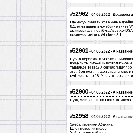
52962
#
- 04.05.2022 -
Драйвера д
Где нахуй скачать эти ебаные драйве
8.1, если данный ноутбук не тянет 
драйвера для ноутбука Asus X540SA н
несовместимые с Windows 8.1!
52961
#
- 04.05.2022 -
А название
Ну что переехал в Москву из миллион
вряд-ли ты сможешь позволить себе ч
тайланде. И ведь я сейчас пишу пр
этой бедности нищей страны ещё и п
руб, кофты по 18. Мне интересно кт
52960
#
- 04.05.2022 -
А название
Сука, меня опять на Linux потянуло. 
52958
#
- 04.05.2022 -
А название
Заебал военком Абакана
Шлёт повестки пидор
Хуй ты меня найдешь