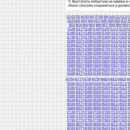
5. Выступать небритым на камеру и 
Иного способа сохраниться в должнос
[
1
] [
2
] [
3
] [
4
] [
5
] [
6
] [
7
] [
8
] [
9
] [
10
] [
11
] [
12
] [
[
43
] [
44
] [
45
] [
46
] [
47
] [
48
] [
49
] [
50
] [
51
] [
[
82
] [
83
] [
84
] [
85
] [
86
] [
87
] [
88
] [
89
] [
90
] [
[
116
] [
117
] [
118
] [
119
] [
120
] [
121
] [
122
] [
[
146
] [
147
] [
148
] [
149
] [
150
] [
151
] [
152
] [
[
176
] [
177
] [
178
] [
179
] [
180
] [
181
] [
182
] [
[
206
] [
207
] [
208
] [
209
] [
210
] [
211
] [
212
] [
[
236
] [
237
] [
238
] [
239
] [
240
] [
241
] [
242
] [
[
266
] [
267
] [
268
] [
269
] [
270
] [
271
] [
272
] [
[
296
] [
297
] [
298
] [
299
] [
300
] [
301
] [
302
] [
[
326
] [
327
] [
328
] [
329
] [
330
] [
331
] [
332
] [
[
356
] [
357
] [
358
] [
359
] [
360
] [
361
] [
362
] [
[
386
] [
387
] [
388
] [
389
] [
390
] [
391
] [
392
] [
[
416
] [
417
] [
418
] [
419
] [
420
] [
421
] [
422
] [
[
446
] [
447
] [
448
] [
449
] [
450
] [
451
] [
452
] [
[
476
] [
477
] [
478
] [
479
] [
480
] [
481
] [
482
] [
4
[
506
] [
507
] [
508
] [
509
] [
510
] [
511
] [
512
] [
[
536
] [
537
] [
538
] [
539
] [
540
] [
541
] [
542
] [
[
566
] [
567
] [
568
] [
569
] [
570
] [
571
] [
572
] [
[
596
] [
597
] [
598
] [
599
] [
600
] [
601
] [
602
] [
[
626
] [
627
] [
628
] [
629
] [
630
] [
631
] [
632
] [
[
656
] [
657
] [
658
] [
659
] [
660
] [
661
] [
662
] [
[
686
] [
687
] [
688
] [
689
] [
690
] [
691
] [
692
] [
[
716
] [
717
] [
718
] [
719
] [
720
] [
721
] [
722
] [
[
746
] [
747
] [
748
] [
749
] [
750
] [
751
] [
752
] [
[
776
] [
777
] [
778
] [
779
] [
780
] [
781
] [
782
] [
[
806
] [
807
] [
808
] [
809
] [
810
] [
811
] [
812
] [
[
836
] [
837
] [
838
] [
839
] [
840
] [
841
] [
842
] [