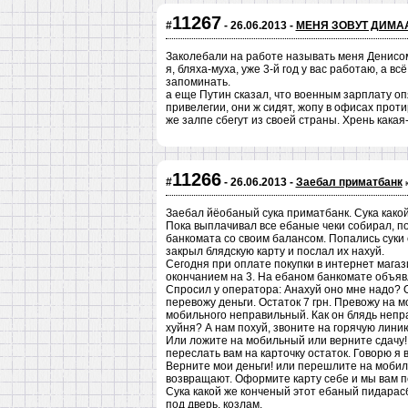
11267
#
- 26.06.2013 -
МЕНЯ ЗОВУТ ДИМАА
Заколебали на работе называть меня Денисом
я, бляха-муха, уже 3-й год у вас работаю, а 
запоминать.
а еще Путин сказал, что военным зарплату оп
привелегии, они ж сидят, жопу в офисах прот
же залпе сбегут из своей страны. Хрень какая-т
11266
#
- 26.06.2013 -
Заебал приматбанк
Заебал йёобаный сука приматбанк. Сука какой 
Пока выплачивал все ебаные чеки собирал, п
банкомата со своим балансом. Попались суки 
закрыл блядскую карту и послал их нахуй.
Сегодня при оплате покупки в интернет магаз
окончанием на 3. На ебаном банкомате объяв
Спросил у оператора: Анахуй оно мне надо? 
перевожу деньги. Остаток 7 грн. Превожу на м
мобильного неправильный. Как он блядь непра
хуйня? А нам похуй, звоните на горячую линию
Или ложите на мобильный или верните сдачу!
переслать вам на карточку остаток. Говорю я
Верните мои деньги! или перешлите на мобиль
возвращают. Оформите карту себе и мы вам пер
Сука какой же конченый этот ебаный пидарасб
под дверь. козлам.