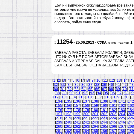
Ебучий выпускной сижу как долбаеб все ваняет
которые мне нахуй не усрались, век бы их не 
выполняют его команды как долбаебы... Уйти 
пидор... Вот опять какой-то ебучий конкурс (э
обоссать, пойду ебну ему!!!
11254
#
- 25.06.2013 -
СУКА
1
комментариев:
ЗАЕБАЛА РАБОТА, ЗАЕБАЛИ КОЛЛЕГИ, ЗАЕБ
ЧТО НИХУЯ НЕ ПОЛУЧАЕТСЯ! ЗАЕБАЛ БИЗ
ЗАЕБАЛА И УПРЯМАЯ БАШКА ЗАЕБАЛА! ЗАЕБ
САМ СЕБЯ ЗАЕБАЛ! ЖЕНА ЗАЕБАЛА, РОДНЫЕ
[
1
] [
2
] [
3
] [
4
] [
5
] [
6
] [
7
] [
8
] [
9
] [
10
] [
11
] [
12
] [
13
] [
14
] [
1
[
32
] [
33
] [
34
] [
35
] [
36
] [
37
] [
38
] [
39
] [
40
] [
41
] [
42
] [
43
[
60
] [
61
] [
62
] [
63
] [
64
] [
65
] [
66
] [
67
] [
68
] [
69
] [
70
] [
71
[
88
] [
89
] [
90
] [
91
] [
92
] [
93
] [
94
] [
95
] [
96
] [
97
] [
98
] [
9
[
112
] [
113
] [
114
] [
115
] [
116
] [
117
] [
118
] [
119
] [
120
] [
1
[
134
] [
135
] [
136
] [
137
] [
138
] [
139
] [
140
] [
141
] [
142
[
155
] [
156
] [
157
] [
158
] [
159
] [
160
] [
161
] [
162
] [
163
[
176
] [
177
] [
178
] [
179
] [
180
] [
181
] [
182
] [
183
] [
184
[
197
] [
198
] [
199
] [
200
] [
201
] [
202
] [
203
] [
204
] [
20
[
218
] [
219
] [
220
] [
221
] [
222
] [
223
] [
224
] [
225
] [
226
[
239
] [
240
] [
241
] [
242
] [
243
] [
244
] [
245
] [
246
] [
247
[
260
] [
261
] [
262
] [
263
] [
264
] [
265
] [
266
] [
267
] [
268
[
281
] [
282
] [
283
] [
284
] [
285
] [
286
] [
287
] [
288
] [
289