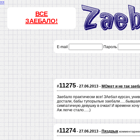
>>
ВСЕ
ЗАЕБАЛО!
E-mail
Пароль
11275
#
- 27.06.2013 -
МОжет и не так заеб
Заебало практически все! ЗАебал курсач, унив
достали, бабы тупорылые заебали......бывша
симпатичную девушку в очках! И времени хочу с
Аж легче стало......)
11274
#
- 27.06.2013 -
Пяздрык
комментариев