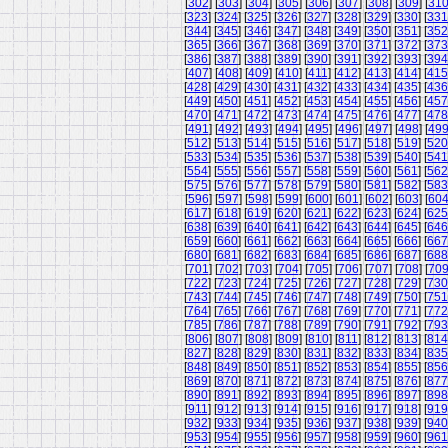
[
302
] [
303
] [
304
] [
305
] [
306
] [
307
] [
308
] [
309
] [
31
[
323
] [
324
] [
325
] [
326
] [
327
] [
328
] [
329
] [
330
] [
331
[
344
] [
345
] [
346
] [
347
] [
348
] [
349
] [
350
] [
351
] [
352
[
365
] [
366
] [
367
] [
368
] [
369
] [
370
] [
371
] [
372
] [
373
[
386
] [
387
] [
388
] [
389
] [
390
] [
391
] [
392
] [
393
] [
394
[
407
] [
408
] [
409
] [
410
] [
411
] [
412
] [
413
] [
414
] [
415
[
428
] [
429
] [
430
] [
431
] [
432
] [
433
] [
434
] [
435
] [
436
[
449
] [
450
] [
451
] [
452
] [
453
] [
454
] [
455
] [
456
] [
457
[
470
] [
471
] [
472
] [
473
] [
474
] [
475
] [
476
] [
477
] [
478
[
491
] [
492
] [
493
] [
494
] [
495
] [
496
] [
497
] [
498
] [
49
[
512
] [
513
] [
514
] [
515
] [
516
] [
517
] [
518
] [
519
] [
520
[
533
] [
534
] [
535
] [
536
] [
537
] [
538
] [
539
] [
540
] [
541
[
554
] [
555
] [
556
] [
557
] [
558
] [
559
] [
560
] [
561
] [
562
[
575
] [
576
] [
577
] [
578
] [
579
] [
580
] [
581
] [
582
] [
583
[
596
] [
597
] [
598
] [
599
] [
600
] [
601
] [
602
] [
603
] [
60
[
617
] [
618
] [
619
] [
620
] [
621
] [
622
] [
623
] [
624
] [
625
[
638
] [
639
] [
640
] [
641
] [
642
] [
643
] [
644
] [
645
] [
646
[
659
] [
660
] [
661
] [
662
] [
663
] [
664
] [
665
] [
666
] [
667
[
680
] [
681
] [
682
] [
683
] [
684
] [
685
] [
686
] [
687
] [
688
[
701
] [
702
] [
703
] [
704
] [
705
] [
706
] [
707
] [
708
] [
70
[
722
] [
723
] [
724
] [
725
] [
726
] [
727
] [
728
] [
729
] [
730
[
743
] [
744
] [
745
] [
746
] [
747
] [
748
] [
749
] [
750
] [
751
[
764
] [
765
] [
766
] [
767
] [
768
] [
769
] [
770
] [
771
] [
772
[
785
] [
786
] [
787
] [
788
] [
789
] [
790
] [
791
] [
792
] [
793
[
806
] [
807
] [
808
] [
809
] [
810
] [
811
] [
812
] [
813
] [
814
[
827
] [
828
] [
829
] [
830
] [
831
] [
832
] [
833
] [
834
] [
835
[
848
] [
849
] [
850
] [
851
] [
852
] [
853
] [
854
] [
855
] [
856
[
869
] [
870
] [
871
] [
872
] [
873
] [
874
] [
875
] [
876
] [
877
[
890
] [
891
] [
892
] [
893
] [
894
] [
895
] [
896
] [
897
] [
898
[
911
] [
912
] [
913
] [
914
] [
915
] [
916
] [
917
] [
918
] [
919
[
932
] [
933
] [
934
] [
935
] [
936
] [
937
] [
938
] [
939
] [
940
[
953
] [
954
] [
955
] [
956
] [
957
] [
958
] [
959
] [
960
] [
961