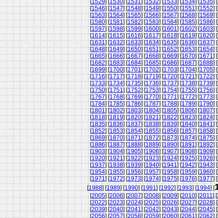
[
1529
] [
1530
] [
1531
] [
1532
] [
1533
] [
1534
] [
1535
] [
[
1546
] [
1547
] [
1548
] [
1549
] [
1550
] [
1551
] [
1552
] [
[
1563
] [
1564
] [
1565
] [
1566
] [
1567
] [
1568
] [
1569
] [
[
1580
] [
1581
] [
1582
] [
1583
] [
1584
] [
1585
] [
1586
] [
[
1597
] [
1598
] [
1599
] [
1600
] [
1601
] [
1602
] [
1603
] [
[
1614
] [
1615
] [
1616
] [
1617
] [
1618
] [
1619
] [
1620
] [
[
1631
] [
1632
] [
1633
] [
1634
] [
1635
] [
1636
] [
1637
] [
[
1648
] [
1649
] [
1650
] [
1651
] [
1652
] [
1653
] [
1654
] [
[
1665
] [
1666
] [
1667
] [
1668
] [
1669
] [
1670
] [
1671
] [
[
1682
] [
1683
] [
1684
] [
1685
] [
1686
] [
1687
] [
1688
] [
[
1699
] [
1700
] [
1701
] [
1702
] [
1703
] [
1704
] [
1705
] [
[
1716
] [
1717
] [
1718
] [
1719
] [
1720
] [
1721
] [
1722
] [
[
1733
] [
1734
] [
1735
] [
1736
] [
1737
] [
1738
] [
1739
] [
[
1750
] [
1751
] [
1752
] [
1753
] [
1754
] [
1755
] [
1756
] [
[
1767
] [
1768
] [
1769
] [
1770
] [
1771
] [
1772
] [
1773
] [
[
1784
] [
1785
] [
1786
] [
1787
] [
1788
] [
1789
] [
1790
] [
[
1801
] [
1802
] [
1803
] [
1804
] [
1805
] [
1806
] [
1807
] [
[
1818
] [
1819
] [
1820
] [
1821
] [
1822
] [
1823
] [
1824
] [
[
1835
] [
1836
] [
1837
] [
1838
] [
1839
] [
1840
] [
1841
] [
[
1852
] [
1853
] [
1854
] [
1855
] [
1856
] [
1857
] [
1858
] [
[
1869
] [
1870
] [
1871
] [
1872
] [
1873
] [
1874
] [
1875
] [
[
1886
] [
1887
] [
1888
] [
1889
] [
1890
] [
1891
] [
1892
] [
[
1903
] [
1904
] [
1905
] [
1906
] [
1907
] [
1908
] [
1909
] [
[
1920
] [
1921
] [
1922
] [
1923
] [
1924
] [
1925
] [
1926
] [
[
1937
] [
1938
] [
1939
] [
1940
] [
1941
] [
1942
] [
1943
] [
[
1954
] [
1955
] [
1956
] [
1957
] [
1958
] [
1959
] [
1960
] [
[
1971
] [
1972
] [
1973
] [
1974
] [
1975
] [
1976
] [
1977
] [
[
1988
] [
1989
] [
1990
] [
1991
] [
1992
] [
1993
] [
1994
] [
[
2005
] [
2006
] [
2007
] [
2008
] [
2009
] [
2010
] [
2011
] [
[
2022
] [
2023
] [
2024
] [
2025
] [
2026
] [
2027
] [
2028
] [
[
2039
] [
2040
] [
2041
] [
2042
] [
2043
] [
2044
] [
2045
] [
[
2056
] [
2057
] [
2058
] [
2059
] [
2060
] [
2061
] [
2062
] [