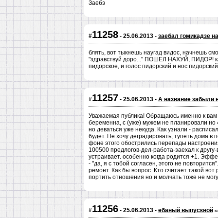
Заебэ
11258
#
- 25.06.2013 -
заебал гомикадзе н
блять, вот тыкнешь наугад видос, начнешь см
"здравствуй доро..." ПОШЕЛ НАХУЙ, ПИДОР! как
пидорское, и голос пидорский и нос пидорски
11257
#
- 25.06.2013 -
А название забыли 
Уважаемая публика! Обращаюсь именно к вам т
беременна, с (уже) мужем не планировали но 4
но деваться уже некуда. Как узнали - расписа
будет. Не хочу деградировать, тупеть дома в
фоне этого обострились перепады настроения
100500 предлогов-дел-работа-заехал к другу-в
устраивает. особенно когда родится +1. Эффе
- "да, я с тобой согласен, этого не повторится
ремонт. Как бы вопрос. Кто считает такой во
портить отношения но и молчать тоже не могу
11256
#
- 25.06.2013 -
ебаный выпускной
к