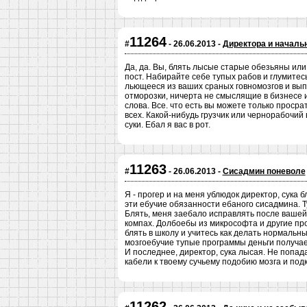
11264
#
- 26.06.2013 -
Директора и начальн
Да, да. Вы, блять лысые старые обезьяны ил
пост. Набирайте себе тупых рабов и глумитес
льющееся из ваших сраных говномозгов и вы
отморозки, ничерта не смыслящие в бизнесе 
слова. Все. что есть вы можете только просра
всех. Какой-нибудь грузчик или чернорабочий 
суки. Ебал я вас в рот.
11263
#
- 26.06.2013 -
Сисадмин поневоле
Я - прогер и на меня ублюдок директор, сука 
эти ебучие обязанности ебаного сисадмина. Т
Блять, меня заебало исправлять после вашей
компах. Долбоебы из микрософта и другие пр
блять в школу и учитесь как делать нормаль
мозгоебучие тупые программы деньги получае
И последнее, директор, сука лысая. Не попад
кабели к твоему сучьему подобию мозга и подкл
11262