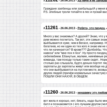
#
- 26.06.2013 -
Да ниче и не заебыв
Граждане заебенцы или заебальцы!А у меня в
P.S. Злобные троли топайте в лес и пускай вас
11261
#
- 26.06.2013 -
Ребята, это пиздец.
Много у вас знакомых? А друзей? Знаю, что у 
руки можно посчитать. Так вот, эти самые знак
выёбываются хуже, чем в Вегасе, например. 
богатеев, но ни один из тех кого я знаю им 
что ли начинается? В крови??? Долбоёбы. Что-
навоза" или "мне пох я бох". Ну просто пиздец
себялюбием. Ебанутые, жалкие, никчёмные реб
команда, там походу только такие сидят.. Норм
столько раз слышала, будто деньги портят люд
зарплаты до зарплаты живут или вообще на дол
что они выёбываются на пустом месте, возвы
других людей (причём нормальных зачастую) 
ПОШЛИ ОНИ НАХУЙ, В ОБЩЕМ.
11260
#
- 26.06.2013 -
ненавижу эту любов
вот жила я хорошо, нет, блеать, надо было мн
батл и познакомится с его лучшим другом (чел