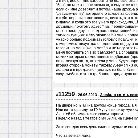
а я нет, ибо он мне как брат и не больше! зна
"бро". он мне все рассказывал, я ему тоже все,
если он мне доверяет и потом, наша дружба р
"девушку-мечту", которая его вскоре за френд
в себе. перестал мне звонить, писать, в вк от
киданул. а когда это все у него происходило, 
друзьями, по-этому адьес!". мы переписывалис
мне - только друзья. под наплывом эмоций, и ф
таких ситуациях я ему звонила/он мне и полу
ужасно больно поднимать голову с подушки. на
компромисс. нихуя. далее меня моя подруга по
говорит на меня "жена моя" а я не могу ответ
меня поставить сп в вк "замужем" а 1 спрашива
мелких которые ко мне клинья подбивают (про 
он намекнул на то, что если у меня будет парен
вторая сторона монеты такова: уберу сп - 3 об
делали и я прекрасно чувствую их боль. бляяяя
хочу съебать с этого гребаного города куда по-д
11259
#
- 26.06.2013 -
Заебало хотеть сек
На дворе ночь, мч на другом конце города, а я 
Или вот вчера иду по ГУМу гуляю, вижу мужи
А он гей обнимается со своим парнем
Неделю назад в театре с мч были, на сцене ку
Зато сегодня весь день сидели мультики смо
Что за вечная лажа