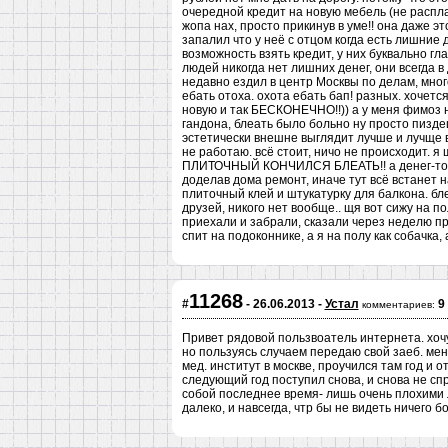
очередной кредит на новую мебель (не распла
жопа нах, просто прикинув в уме!! она даже эт
запалил что у неё с отцом когда есть лишние де
возможность взять кредит, у них буквально гла
людей никогда нет лишних денег, они всегда в
недавно ездил в центр Москвы по делам, много
ебать отоха. охота ебать бап! разных. хочетс
новую и так БЕСКОНЕЧНО!!)) а у меня фимоз на
гандона, блеать было больно ну просто пиздец
эстетически внешне выглядит лучше и лучще в
не работаю. всё стоит, ничо не происходит. я
ПЛИТОЧНЫЙ КОНЧИЛСЯ БЛЕАТЬ!! а денег-то них
доделав дома ремонт, иначе тут всё встанет н
плиточный клей и штукатурку для балкона. бле
друзей, никого нет вообще.. щя вот сижу на 
приехали и забрали, сказали через неделю пр
спит на подоконнике, а я на полу как собачка, 
11268
#
- 26.06.2013 -
Устал
9
комментариев:
Привет рядовой пользвоатель интернета. хочу
но пользуясь случаем передаю свой заеб. мен
мед. институт в москве, проучился там год и 
следующий год поступил снова, и снова не сп
собой последнее время- лишь очень плохими л
далеко, и навсегда, чтр бы не видеть ничего б