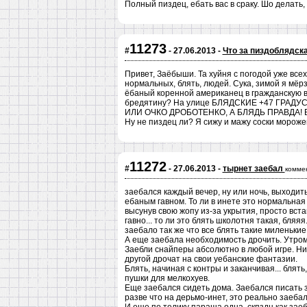
Полный пиздец, ебать вас в сраку. Шо делать,
11273
#
- 27.06.2013 -
Что за пиздоблядск
Привет, Заёбыши. Та хуйня с погодой уже всех
нормальных, блять, людей. Сука, зимой я мёрз
ёбаный коренной американец в гражданскую в
бредятину? На улице БЛЯДСКИЕ +47 ГРАДУ
ИЛИ ОЧКО ДРОБОТЕНКО, А БЛЯДЬ ПРАВДА! БЛ
Ну не пиздец ли? Я сижу и мажу соски морожен
11272
#
- 27.06.2013 -
тырнет заебал
комме
заебался каждый вечер, ну или ночь, выходит
ебаным гавном. То ли в инете это нормальная а
высунув свою жопу из-за укрытия, просто вст
гавно... то ли это блять школотня такая, бляяя.
заебало так же что все блять такие миленьки
А еще заебала необходимость дрочить. Утром
Заебли снайперы абсолютно в любой игре. Ни
другой дрочат на свои уебанские фантазии.
Блять, начиная с контры и заканчивая... блят
пушки для мелкохуев.
Еще заебался сидеть дома. Заебался писать з
разве что на дерьмо-инет, это реально заебало