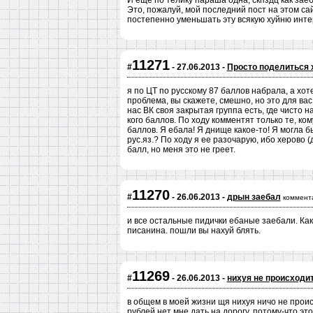
И еще по телику параша одна, скпздц как зае
Это, пожалуй, мой последний пост на этом сайт
постепенно уменьшать эту всякую хуйню инт
11271
#
- 27.06.2013 -
Просто поделиться 
я по ЦТ по русскому 87 баллов набрала, а хоте
проблема, вы скажете, смешно, но это для ва
нас ВК своя закрытая группа есть, где чисто 
кого баллов. По ходу комментят только те, ком
баллов. Я ебала! Я днище какое-то! Я могла б
рус.яз.? По ходу я ее разочарую, ибо херово
балл, но меня это не греет.
11270
#
- 26.06.2013 -
дрын заебал
коммент
и все остальные пидички ебаные заебали. Как
писанина. пошли вы нахуй блять.
11269
#
- 26.06.2013 -
нихуя не происходи
в общем в моей жизни щя нихуя ничо не происх
рублей нет мне дать на дорогу. потому-что это