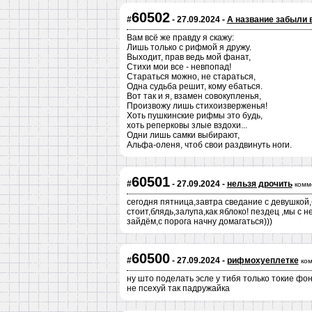
60502
#
- 27.09.2024 -
А название забыли 
Вам всё же правду я скажу:
Лишь только с рифмой я дружу.
Выходит, прав ведь мой фанат,
Стихи мои все - невпопад!
Стараться можно, не стараться,
Одна судьба решит, кому ебаться.
Вот так и я, взамен совокупленья,
Произвожу лишь стихоизверженья!
Хоть пушкинские рифмы это будь,
хоть реперковы злые вздохи...
Одни лишь самки выбирают,
Альфа-оленя, чтоб свои раздвинуть ноги.
60501
#
- 27.09.2024 -
нельзя дрочить
комм
сегодня пятница,завтра сведание с девушкой,б
стоит,блядь,залупа,как яблоко! пездец ,мы с 
зайдём,с порога начну домагаться)))
60500
#
- 27.09.2024 -
рифмохуеплетке
ко
ну што поделать эсле у тибя только токие ф
не псехуй так падружайка