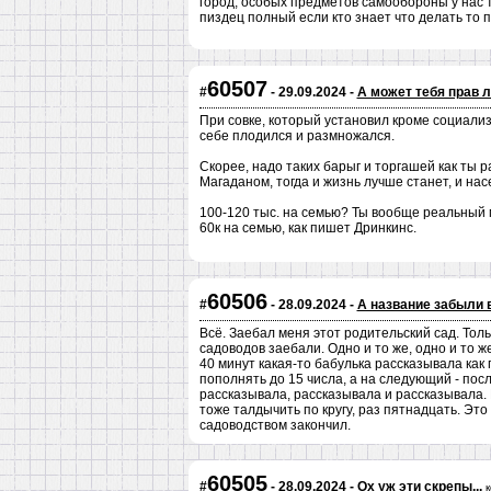
город, особых предметов самообороны у нас т
пиздец полный если кто знает что делать то 
60507
#
- 29.09.2024 -
А может тебя прав 
При совке, который установил кроме социали
себе плодился и размножался.
Скорее, надо таких барыг и торгашей как ты р
Магаданом, тогда и жизнь лучше станет, и на
100-120 тыс. на семью? Ты вообще реальный 
60к на семью, как пишет Дринкинс.
60506
#
- 28.09.2024 -
А название забыли 
Всё. Заебал меня этот родительский сад. Толь
садоводов заебали. Одно и то же, одно и то ж
40 минут какая-то бабулька рассказывала как
пополнять до 15 числа, а на следующий - посл
рассказывала, рассказывала и рассказывала. К
тоже талдычить по кругу, раз пятнадцать. Это 
садоводством закончил.
60505
#
- 28.09.2024 -
Ох уж эти скрепы...