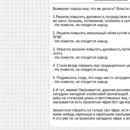
Вымирает народ наш, что же делать? Власти 
1.Решили повысить духовность посредством о
же школ, больниц, поликлиник, особенно в сел
- Не помогло, не плодится народ.
2. Решили повысить моральный облик путём ос
ЛПВГ.
- Не помогло, не плодится народ.
3. Обратно решили повысить духовность путём
опять
- Не помогло, не плодится народ.
4. Стали везде говорить про традиционные цен
- Не помогло, не плодится народ.
5. Подумалось тогда, что надо как-то затрудн
- Не помогло, не плодится народ.
6.И тут, эврика! Оказывается, дорогие россиян
запудрен западной злобесовой пропагандой. И
кабы не отеческая длань ответственных лиц, 
оказывается есть проклятые чфри! Вот где кор
Запретили говорить не только про чфри, но и п
какие-нибудь скрепыши и скрепышки заебывают
А это уже не сатанинское западное чфри, а вп