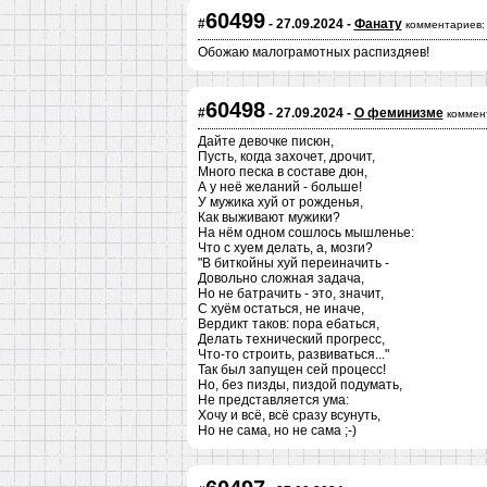
60499
#
- 27.09.2024 -
Фанату
комментариев:
Обожаю малограмотных распиздяев!
60498
#
- 27.09.2024 -
О феминизме
коммен
Дайте девочке писюн,
Пусть, когда захочет, дрочит,
Много песка в составе дюн,
А у неё желаний - больше!
У мужика хуй от рожденья,
Как выживают мужики?
На нём одном сошлось мышленье:
Что с хуем делать, а, мозги?
"В биткойны хуй переиначить -
Довольно сложная задача,
Но не батрачить - это, значит,
С хуём остаться, не иначе,
Вердикт таков: пора ебаться,
Делать технический прогресс,
Что-то строить, развиваться..."
Так был запущен сей процесс!
Но, без пизды, пиздой подумать,
Не представляется ума:
Хочу и всё, всё сразу всунуть,
Но не сама, но не сама ;-)