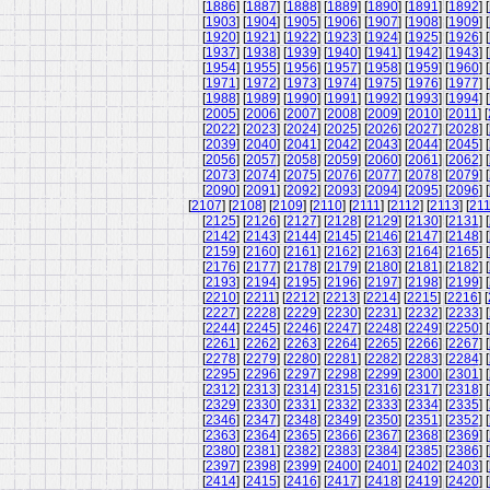
[
1886
] [
1887
] [
1888
] [
1889
] [
1890
] [
1891
] [
1892
] [
[
1903
] [
1904
] [
1905
] [
1906
] [
1907
] [
1908
] [
1909
] [
[
1920
] [
1921
] [
1922
] [
1923
] [
1924
] [
1925
] [
1926
] [
[
1937
] [
1938
] [
1939
] [
1940
] [
1941
] [
1942
] [
1943
] [
[
1954
] [
1955
] [
1956
] [
1957
] [
1958
] [
1959
] [
1960
] [
[
1971
] [
1972
] [
1973
] [
1974
] [
1975
] [
1976
] [
1977
] [
[
1988
] [
1989
] [
1990
] [
1991
] [
1992
] [
1993
] [
1994
] [
[
2005
] [
2006
] [
2007
] [
2008
] [
2009
] [
2010
] [
2011
] [
[
2022
] [
2023
] [
2024
] [
2025
] [
2026
] [
2027
] [
2028
] [
[
2039
] [
2040
] [
2041
] [
2042
] [
2043
] [
2044
] [
2045
] [
[
2056
] [
2057
] [
2058
] [
2059
] [
2060
] [
2061
] [
2062
] [
[
2073
] [
2074
] [
2075
] [
2076
] [
2077
] [
2078
] [
2079
] [
[
2090
] [
2091
] [
2092
] [
2093
] [
2094
] [
2095
] [
2096
] [
[
2107
] [
2108
] [
2109
] [
2110
] [
2111
] [
2112
] [
2113
] [
21
[
2125
] [
2126
] [
2127
] [
2128
] [
2129
] [
2130
] [
2131
] [
[
2142
] [
2143
] [
2144
] [
2145
] [
2146
] [
2147
] [
2148
] [
[
2159
] [
2160
] [
2161
] [
2162
] [
2163
] [
2164
] [
2165
] [
[
2176
] [
2177
] [
2178
] [
2179
] [
2180
] [
2181
] [
2182
] [
[
2193
] [
2194
] [
2195
] [
2196
] [
2197
] [
2198
] [
2199
] [
[
2210
] [
2211
] [
2212
] [
2213
] [
2214
] [
2215
] [
2216
] [
[
2227
] [
2228
] [
2229
] [
2230
] [
2231
] [
2232
] [
2233
] [
[
2244
] [
2245
] [
2246
] [
2247
] [
2248
] [
2249
] [
2250
] [
[
2261
] [
2262
] [
2263
] [
2264
] [
2265
] [
2266
] [
2267
] [
[
2278
] [
2279
] [
2280
] [
2281
] [
2282
] [
2283
] [
2284
] [
[
2295
] [
2296
] [
2297
] [
2298
] [
2299
] [
2300
] [
2301
] [
[
2312
] [
2313
] [
2314
] [
2315
] [
2316
] [
2317
] [
2318
] [
[
2329
] [
2330
] [
2331
] [
2332
] [
2333
] [
2334
] [
2335
] [
[
2346
] [
2347
] [
2348
] [
2349
] [
2350
] [
2351
] [
2352
] [
[
2363
] [
2364
] [
2365
] [
2366
] [
2367
] [
2368
] [
2369
] [
[
2380
] [
2381
] [
2382
] [
2383
] [
2384
] [
2385
] [
2386
] [
[
2397
] [
2398
] [
2399
] [
2400
] [
2401
] [
2402
] [
2403
] [
[
2414
] [
2415
] [
2416
] [
2417
] [
2418
] [
2419
] [
2420
] [