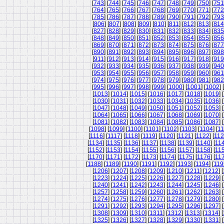
[
743
] [
744
] [
745
] [
746
] [
747
] [
748
] [
749
] [
750
] [
751
[
764
] [
765
] [
766
] [
767
] [
768
] [
769
] [
770
] [
771
] [
772
[
785
] [
786
] [
787
] [
788
] [
789
] [
790
] [
791
] [
792
] [
793
[
806
] [
807
] [
808
] [
809
] [
810
] [
811
] [
812
] [
813
] [
814
[
827
] [
828
] [
829
] [
830
] [
831
] [
832
] [
833
] [
834
] [
835
[
848
] [
849
] [
850
] [
851
] [
852
] [
853
] [
854
] [
855
] [
856
[
869
] [
870
] [
871
] [
872
] [
873
] [
874
] [
875
] [
876
] [
877
[
890
] [
891
] [
892
] [
893
] [
894
] [
895
] [
896
] [
897
] [
898
[
911
] [
912
] [
913
] [
914
] [
915
] [
916
] [
917
] [
918
] [
919
[
932
] [
933
] [
934
] [
935
] [
936
] [
937
] [
938
] [
939
] [
940
[
953
] [
954
] [
955
] [
956
] [
957
] [
958
] [
959
] [
960
] [
961
[
974
] [
975
] [
976
] [
977
] [
978
] [
979
] [
980
] [
981
] [
982
[
995
] [
996
] [
997
] [
998
] [
999
] [
1000
] [
1001
] [
1002
] [
[
1013
] [
1014
] [
1015
] [
1016
] [
1017
] [
1018
] [
1019
] [
[
1030
] [
1031
] [
1032
] [
1033
] [
1034
] [
1035
] [
1036
] [
[
1047
] [
1048
] [
1049
] [
1050
] [
1051
] [
1052
] [
1053
] [
[
1064
] [
1065
] [
1066
] [
1067
] [
1068
] [
1069
] [
1070
] [
[
1081
] [
1082
] [
1083
] [
1084
] [
1085
] [
1086
] [
1087
] [
[
1098
] [
1099
] [
1100
] [
1101
] [
1102
] [
1103
] [
1104
] [
11
[
1116
] [
1117
] [
1118
] [
1119
] [
1120
] [
1121
] [
1122
] [
11
[
1134
] [
1135
] [
1136
] [
1137
] [
1138
] [
1139
] [
1140
] [
11
[
1152
] [
1153
] [
1154
] [
1155
] [
1156
] [
1157
] [
1158
] [
11
[
1170
] [
1171
] [
1172
] [
1173
] [
1174
] [
1175
] [
1176
] [
11
[
1188
] [
1189
] [
1190
] [
1191
] [
1192
] [
1193
] [
1194
] [
119
[
1206
] [
1207
] [
1208
] [
1209
] [
1210
] [
1211
] [
1212
] [
[
1223
] [
1224
] [
1225
] [
1226
] [
1227
] [
1228
] [
1229
] [
[
1240
] [
1241
] [
1242
] [
1243
] [
1244
] [
1245
] [
1246
] [
[
1257
] [
1258
] [
1259
] [
1260
] [
1261
] [
1262
] [
1263
] [
[
1274
] [
1275
] [
1276
] [
1277
] [
1278
] [
1279
] [
1280
] [
[
1291
] [
1292
] [
1293
] [
1294
] [
1295
] [
1296
] [
1297
] [
[
1308
] [
1309
] [
1310
] [
1311
] [
1312
] [
1313
] [
1314
] [
[
1325
] [
1326
] [
1327
] [
1328
] [
1329
] [
1330
] [
1331
] [