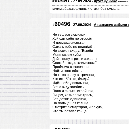
60497
#
- 27.09.2024 -
другану ниже
коммен
мммм абажаю душныи стихи без смысла
60496
#
- 27.09.2024 -
А название забыли 
Не тешься сказками,
Хуй сам себя не отсосёт,
И девушка сисястая
Сама к тебе не подойдёт,
Не скажет сходу: "Выеби
Меня своим хуём,
Дай в попу, в рот, и захрапи
Спокойным детским сном!"
Проблема вековечная:
Найти, кого ебать,
Но тема сразу встречная,
Кто их ебёт-то, блядь?
Идёт себе довольная,
Вся с виду заебись,
Попа и сиськи, стройная,
Лицом, хоть засмотрись,
Без деток, одинокая,
На пальце нет кольца,
Смотрит в смартфон, и похую,
Что ты потёк с конца.