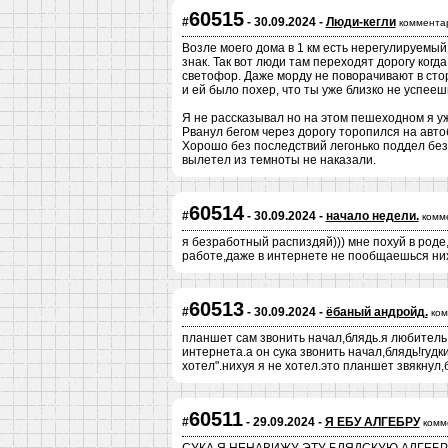
60515
#
- 30.09.2024 -
Люди-кегли
коммента
Возле моего дома в 1 км есть нерегулируемы
знак. Так вот люди там переходят дорогу ког
светофор. Даже морду не поворачивают в стор
и ей было похер, что ты уже близко не успееш
Я не рассказывал но на этом пешеходном я уж
Рванул бегом через дорогу торопился на автоб
Хорошо без последствий легонько поддел без 
вылетел из темноты не наказали.
60514
#
- 30.09.2024 -
начало недели.
комм
я безработный распиздяй))) мне похуй в роде
работе,даже в интернете не пообщаешься ниху
60513
#
- 30.09.2024 -
ёбаный андройд.
ком
планшет сам звонить начал,блядь.я любител
интернета.а он сука звонить начал,блядь!гуд
хотел".нихуя я не хотел.это планшет звякнул,
60511
#
- 29.09.2024 -
Я ЕБУ АЛГЕБРУ
комм