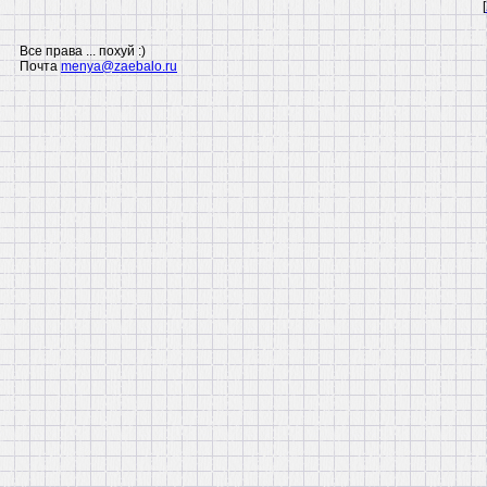
[
Все права ... похуй :)
Почта
menya@zaebalo.ru