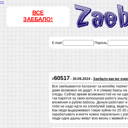
>>
ВСЕ
ЗАЕБАЛО!
E-mail
Пароль
60517
#
- 30.09.2024 -
Заебало как же хоро
Все заебываются батрачат за копейку теряют 
даже возможно не дадут. А я сливаю баксы на 
плоды. Сейчас время возможностей но ни один
так парятся за свою копеешную работу унылу
вложения и рублю бабосы. Деньги работают и 
тебе не надо идти на злоебучий завод, видет
Как люди выдерживают такую хуйню по 20-30 
зарабатывать в инете нужно паралельно с ра
люди одни дауны живут всю жизнь с мамкой и 