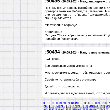
60495
#
- 26.09.2024 -
Международные стр
Пока мы с вами заняты суетой на площадке 
ораторов таких как Небенздзя, Зеленский, Миле
в конце сам понял, что "порвал" слушателей..
смена дипломатов.
https://shorturl.at/qDZQ2
Дополнение.
Сегодня 26 сентября к вечеру заработал Ютуб
провайдер Ростелеком.
60494
#
- 26.09.2024 -
Напутствие
коммента
Будь собой.
Все остальные места уже заняты.
Жизнь слишком коротка, чтобы отказывать себ
Сумей не потерять себя в этом мире.
Делай то, что хочешь ты.
И плевать, что все в деревне знают, что ты дол
[
1
] [
2
] [
3
] [
4
] [
5
] [
6
] [
7
] [
8
] [
9
] [
10
] [
11
] [
12
] [
13
] [
14
] [
1
[
32
] [
33
] [
34
] [
35
] [
36
] [
37
] [
38
] [
39
] [
40
] [
41
] [
42
] [
43
[
60
] [
61
] [
62
] [
63
] [
64
] [
65
] [
66
] [
67
] [
68
] [
69
] [
70
] [
71