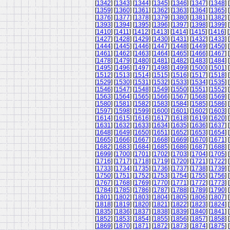
[
1342
] [
1343
] [
1344
] [
1345
] [
1346
] [
1347
] [
1348
] [
[
1359
] [
1360
] [
1361
] [
1362
] [
1363
] [
1364
] [
1365
] [
[
1376
] [
1377
] [
1378
] [
1379
] [
1380
] [
1381
] [
1382
] [
[
1393
] [
1394
] [
1395
] [
1396
] [
1397
] [
1398
] [
1399
] [
[
1410
] [
1411
] [
1412
] [
1413
] [
1414
] [
1415
] [
1416
] [
[
1427
] [
1428
] [
1429
] [
1430
] [
1431
] [
1432
] [
1433
] [
[
1444
] [
1445
] [
1446
] [
1447
] [
1448
] [
1449
] [
1450
] [
[
1461
] [
1462
] [
1463
] [
1464
] [
1465
] [
1466
] [
1467
] [
[
1478
] [
1479
] [
1480
] [
1481
] [
1482
] [
1483
] [
1484
] [
[
1495
] [
1496
] [
1497
] [
1498
] [
1499
] [
1500
] [
1501
] [
[
1512
] [
1513
] [
1514
] [
1515
] [
1516
] [
1517
] [
1518
] [
[
1529
] [
1530
] [
1531
] [
1532
] [
1533
] [
1534
] [
1535
] [
[
1546
] [
1547
] [
1548
] [
1549
] [
1550
] [
1551
] [
1552
] [
[
1563
] [
1564
] [
1565
] [
1566
] [
1567
] [
1568
] [
1569
] [
[
1580
] [
1581
] [
1582
] [
1583
] [
1584
] [
1585
] [
1586
] [
[
1597
] [
1598
] [
1599
] [
1600
] [
1601
] [
1602
] [
1603
] [
[
1614
] [
1615
] [
1616
] [
1617
] [
1618
] [
1619
] [
1620
] [
[
1631
] [
1632
] [
1633
] [
1634
] [
1635
] [
1636
] [
1637
] [
[
1648
] [
1649
] [
1650
] [
1651
] [
1652
] [
1653
] [
1654
] [
[
1665
] [
1666
] [
1667
] [
1668
] [
1669
] [
1670
] [
1671
] [
[
1682
] [
1683
] [
1684
] [
1685
] [
1686
] [
1687
] [
1688
] [
[
1699
] [
1700
] [
1701
] [
1702
] [
1703
] [
1704
] [
1705
] [
[
1716
] [
1717
] [
1718
] [
1719
] [
1720
] [
1721
] [
1722
] [
[
1733
] [
1734
] [
1735
] [
1736
] [
1737
] [
1738
] [
1739
] [
[
1750
] [
1751
] [
1752
] [
1753
] [
1754
] [
1755
] [
1756
] [
[
1767
] [
1768
] [
1769
] [
1770
] [
1771
] [
1772
] [
1773
] [
[
1784
] [
1785
] [
1786
] [
1787
] [
1788
] [
1789
] [
1790
] [
[
1801
] [
1802
] [
1803
] [
1804
] [
1805
] [
1806
] [
1807
] [
[
1818
] [
1819
] [
1820
] [
1821
] [
1822
] [
1823
] [
1824
] [
[
1835
] [
1836
] [
1837
] [
1838
] [
1839
] [
1840
] [
1841
] [
[
1852
] [
1853
] [
1854
] [
1855
] [
1856
] [
1857
] [
1858
] [
[
1869
] [
1870
] [
1871
] [
1872
] [
1873
] [
1874
] [
1875
] [