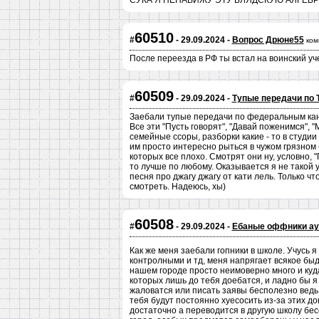
СУКА Я НЕНАВИЖУ ЭТУ БЛЯДСКУЮ АЛГЕБ
60510
#
- 29.09.2024 -
Вопрос Дрюне55
ком
После переезда в РФ ты встал на воинский уч
60509
#
- 29.09.2024 -
Тупые передачи по 
Заебали тупые передачи по федеральным канал
Все эти "Пусть говорят", "Давай поженимся", 
семейные ссоры, разборки какие - то в студии
им просто интересно рыться в чужом грязном 
которых все плохо. Смотрят они ну, условно, "П
то лучше по любому. Оказывается я не такой 
песня про джагу джагу от кати лель. Только что
смотреть. Надеюсь, хы)
60508
#
- 29.09.2024 -
Ебаные оффники ау
Как же меня заебали гопники в школе. Учусь я
контролными и тд, меня напрягает всякое быд
нашем городе просто неимоверно много и куд
которых лишь до тебя доебатся, и ладно бы я 
жаловатся или писать заявы бесполезно ведь
тебя будут постоянно хуесосить из-за этих до
достаточно а переводится в другую школу бес