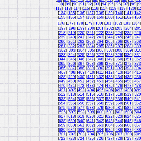
[
88
] [
89
] [
90
] [
91
] [
92
] [
93
] [
94
] [
95
] [
96
] [
97
] [
98
] [
9
[
112
] [
113
] [
114
] [
115
] [
116
] [
117
] [
118
] [
119
] [
120
] [
1
[
134
] [
135
] [
136
] [
137
] [
138
] [
139
] [
140
] [
141
] [
142
[
155
] [
156
] [
157
] [
158
] [
159
] [
160
] [
161
] [
162
] [
163
[
176
] [
177
] [
178
] [
179
] [
180
] [
181
] [
182
] [
183
] [
184
]
[
197
] [
198
] [
199
] [
200
] [
201
] [
202
] [
203
] [
204
] [
20
[
218
] [
219
] [
220
] [
221
] [
222
] [
223
] [
224
] [
225
] [
226
[
239
] [
240
] [
241
] [
242
] [
243
] [
244
] [
245
] [
246
] [
247
[
260
] [
261
] [
262
] [
263
] [
264
] [
265
] [
266
] [
267
] [
268
[
281
] [
282
] [
283
] [
284
] [
285
] [
286
] [
287
] [
288
] [
289
[
302
] [
303
] [
304
] [
305
] [
306
] [
307
] [
308
] [
309
] [
31
[
323
] [
324
] [
325
] [
326
] [
327
] [
328
] [
329
] [
330
] [
331
[
344
] [
345
] [
346
] [
347
] [
348
] [
349
] [
350
] [
351
] [
352
[
365
] [
366
] [
367
] [
368
] [
369
] [
370
] [
371
] [
372
] [
373
[
386
] [
387
] [
388
] [
389
] [
390
] [
391
] [
392
] [
393
] [
394
[
407
] [
408
] [
409
] [
410
] [
411
] [
412
] [
413
] [
414
] [
415
[
428
] [
429
] [
430
] [
431
] [
432
] [
433
] [
434
] [
435
] [
436
[
449
] [
450
] [
451
] [
452
] [
453
] [
454
] [
455
] [
456
] [
457
[
470
] [
471
] [
472
] [
473
] [
474
] [
475
] [
476
] [
477
] [
478
[
491
] [
492
] [
493
] [
494
] [
495
] [
496
] [
497
] [
498
] [
49
[
512
] [
513
] [
514
] [
515
] [
516
] [
517
] [
518
] [
519
] [
520
[
533
] [
534
] [
535
] [
536
] [
537
] [
538
] [
539
] [
540
] [
541
[
554
] [
555
] [
556
] [
557
] [
558
] [
559
] [
560
] [
561
] [
562
[
575
] [
576
] [
577
] [
578
] [
579
] [
580
] [
581
] [
582
] [
583
[
596
] [
597
] [
598
] [
599
] [
600
] [
601
] [
602
] [
603
] [
60
[
617
] [
618
] [
619
] [
620
] [
621
] [
622
] [
623
] [
624
] [
625
[
638
] [
639
] [
640
] [
641
] [
642
] [
643
] [
644
] [
645
] [
646
[
659
] [
660
] [
661
] [
662
] [
663
] [
664
] [
665
] [
666
] [
667
[
680
] [
681
] [
682
] [
683
] [
684
] [
685
] [
686
] [
687
] [
688
[
701
] [
702
] [
703
] [
704
] [
705
] [
706
] [
707
] [
708
] [
70
[
722
] [
723
] [
724
] [
725
] [
726
] [
727
] [
728
] [
729
] [
730