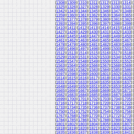
[
1308
] [
1309
] [
1310
] [
1311
] [
1312
] [
1313
] [
1314
] [
[
1325
] [
1326
] [
1327
] [
1328
] [
1329
] [
1330
] [
1331
] [
[
1342
] [
1343
] [
1344
] [
1345
] [
1346
] [
1347
] [
1348
] [
[
1359
] [
1360
] [
1361
] [
1362
] [
1363
] [
1364
] [
1365
] [
[
1376
] [
1377
] [
1378
] [
1379
] [
1380
] [
1381
] [
1382
] [
[
1393
] [
1394
] [
1395
] [
1396
] [
1397
] [
1398
] [
1399
] [
[
1410
] [
1411
] [
1412
] [
1413
] [
1414
] [
1415
] [
1416
] [
[
1427
] [
1428
] [
1429
] [
1430
] [
1431
] [
1432
] [
1433
] [
[
1444
] [
1445
] [
1446
] [
1447
] [
1448
] [
1449
] [
1450
] [
[
1461
] [
1462
] [
1463
] [
1464
] [
1465
] [
1466
] [
1467
] [
[
1478
] [
1479
] [
1480
] [
1481
] [
1482
] [
1483
] [
1484
] [
[
1495
] [
1496
] [
1497
] [
1498
] [
1499
] [
1500
] [
1501
] [
[
1512
] [
1513
] [
1514
] [
1515
] [
1516
] [
1517
] [
1518
] [
[
1529
] [
1530
] [
1531
] [
1532
] [
1533
] [
1534
] [
1535
] [
[
1546
] [
1547
] [
1548
] [
1549
] [
1550
] [
1551
] [
1552
] [
[
1563
] [
1564
] [
1565
] [
1566
] [
1567
] [
1568
] [
1569
] [
[
1580
] [
1581
] [
1582
] [
1583
] [
1584
] [
1585
] [
1586
] [
[
1597
] [
1598
] [
1599
] [
1600
] [
1601
] [
1602
] [
1603
] [
[
1614
] [
1615
] [
1616
] [
1617
] [
1618
] [
1619
] [
1620
] [
[
1631
] [
1632
] [
1633
] [
1634
] [
1635
] [
1636
] [
1637
] [
[
1648
] [
1649
] [
1650
] [
1651
] [
1652
] [
1653
] [
1654
] [
[
1665
] [
1666
] [
1667
] [
1668
] [
1669
] [
1670
] [
1671
] [
[
1682
] [
1683
] [
1684
] [
1685
] [
1686
] [
1687
] [
1688
] [
[
1699
] [
1700
] [
1701
] [
1702
] [
1703
] [
1704
] [
1705
] [
[
1716
] [
1717
] [
1718
] [
1719
] [
1720
] [
1721
] [
1722
] [
[
1733
] [
1734
] [
1735
] [
1736
] [
1737
] [
1738
] [
1739
] [
[
1750
] [
1751
] [
1752
] [
1753
] [
1754
] [
1755
] [
1756
] [
[
1767
] [
1768
] [
1769
] [
1770
] [
1771
] [
1772
] [
1773
] [
[
1784
] [
1785
] [
1786
] [
1787
] [
1788
] [
1789
] [
1790
] [
[
1801
] [
1802
] [
1803
] [
1804
] [
1805
] [
1806
] [
1807
] [
[
1818
] [
1819
] [
1820
] [
1821
] [
1822
] [
1823
] [
1824
] [
[
1835
] [
1836
] [
1837
] [
1838
] [
1839
] [
1840
] [
1841
] [