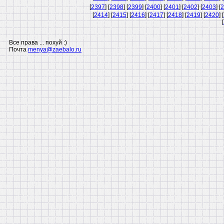
[
2397
] [
2398
] [
2399
] [
2400
] [
2401
] [
2402
] [
2403
] [
2
[
2414
] [
2415
] [
2416
] [
2417
] [
2418
] [
2419
] [
2420
] [
[
Все права ... похуй :)
Почта
menya@zaebalo.ru