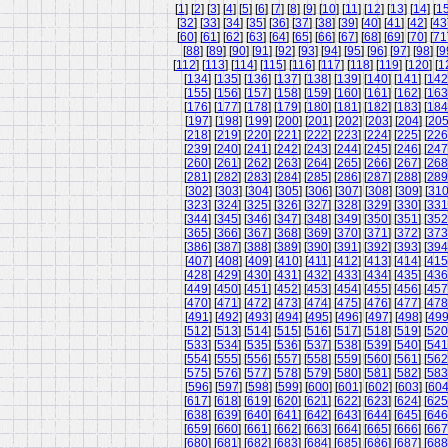
[
1
] [
2
] [
3
] [
4
] [
5
] [
6
] [
7
] [
8
] [
9
] [
10
] [
11
] [
12
] [
13
] [
14
] [
1
[
32
] [
33
] [
34
] [
35
] [
36
] [
37
] [
38
] [
39
] [
40
] [
41
] [
42
] [
43
[
60
] [
61
] [
62
] [
63
] [
64
] [
65
] [
66
] [
67
] [
68
] [
69
] [
70
] [
71
[
88
] [
89
] [
90
] [
91
] [
92
] [
93
] [
94
] [
95
] [
96
] [
97
] [
98
] [
9
[
112
] [
113
] [
114
] [
115
] [
116
] [
117
] [
118
] [
119
] [
120
] [
1
[
134
] [
135
] [
136
] [
137
] [
138
] [
139
] [
140
] [
141
] [
142
[
155
] [
156
] [
157
] [
158
] [
159
] [
160
] [
161
] [
162
] [
163
[
176
] [
177
] [
178
] [
179
] [
180
] [
181
] [
182
] [
183
] [
184
[
197
] [
198
] [
199
] [
200
] [
201
] [
202
] [
203
] [
204
] [
20
[
218
] [
219
] [
220
] [
221
] [
222
] [
223
] [
224
] [
225
] [
226
[
239
] [
240
] [
241
] [
242
] [
243
] [
244
] [
245
] [
246
] [
247
[
260
] [
261
] [
262
] [
263
] [
264
] [
265
] [
266
] [
267
] [
268
[
281
] [
282
] [
283
] [
284
] [
285
] [
286
] [
287
] [
288
] [
289
[
302
] [
303
] [
304
] [
305
] [
306
] [
307
] [
308
] [
309
] [
31
[
323
] [
324
] [
325
] [
326
] [
327
] [
328
] [
329
] [
330
] [
331
[
344
] [
345
] [
346
] [
347
] [
348
] [
349
] [
350
] [
351
] [
352
[
365
] [
366
] [
367
] [
368
] [
369
] [
370
] [
371
] [
372
] [
373
[
386
] [
387
] [
388
] [
389
] [
390
] [
391
] [
392
] [
393
] [
394
[
407
] [
408
] [
409
] [
410
] [
411
] [
412
] [
413
] [
414
] [
415
[
428
] [
429
] [
430
] [
431
] [
432
] [
433
] [
434
] [
435
] [
436
[
449
] [
450
] [
451
] [
452
] [
453
] [
454
] [
455
] [
456
] [
457
[
470
] [
471
] [
472
] [
473
] [
474
] [
475
] [
476
] [
477
] [
478
[
491
] [
492
] [
493
] [
494
] [
495
] [
496
] [
497
] [
498
] [
49
[
512
] [
513
] [
514
] [
515
] [
516
] [
517
] [
518
] [
519
] [
520
[
533
] [
534
] [
535
] [
536
] [
537
] [
538
] [
539
] [
540
] [
541
[
554
] [
555
] [
556
] [
557
] [
558
] [
559
] [
560
] [
561
] [
562
[
575
] [
576
] [
577
] [
578
] [
579
] [
580
] [
581
] [
582
] [
583
[
596
] [
597
] [
598
] [
599
] [
600
] [
601
] [
602
] [
603
] [
60
[
617
] [
618
] [
619
] [
620
] [
621
] [
622
] [
623
] [
624
] [
625
[
638
] [
639
] [
640
] [
641
] [
642
] [
643
] [
644
] [
645
] [
646
[
659
] [
660
] [
661
] [
662
] [
663
] [
664
] [
665
] [
666
] [
667
[
680
] [
681
] [
682
] [
683
] [
684
] [
685
] [
686
] [
687
] [
688