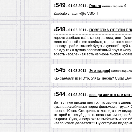
549
#
- 01.03.2011 -
Rarara
0
комментариев:
Zaebalo vnatyri v}|{e VSO!!!!
548
#
- 01.03.2011 -
ПОВЕСТКА ОТ ГУПИ БЛ
короче заебало всё в конец , школа, инет (глю
меня всё и всё тоже заебало, короче как я по
попаду в рай и там всё будет ахуенно!" - хуй т
а в аду как я думаю расскалённый прут в жопу
тоесть - вселенная есть чернобыльская клоака
545
#
- 01.03.2011 -
Это пиздец!
комментариев
Как заебали все! Это, блядь, весна? Сука! Ебу
544
#
- 01.03.2011 -
соседи или кто там мать
Вот тут уже писали про то, что звонят в дв
сука, расслабишься перед фильмом в трусах. 
провсе 10 сек. Смотришь в глазок, а там пида
которой от нехуй делать позвонить мне, вообщ
откроют. Сука, иногда охота выбежать и все е
назло чтоли делается?? Ну ссссуккаа пидары!