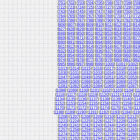
[
701
] [
702
] [
703
] [
704
] [
705
] [
706
] [
707
] [
708
] [
70
[
722
] [
723
] [
724
] [
725
] [
726
] [
727
] [
728
] [
729
] [
730
[
743
] [
744
] [
745
] [
746
] [
747
] [
748
] [
749
] [
750
] [
751
[
764
] [
765
] [
766
] [
767
] [
768
] [
769
] [
770
] [
771
] [
772
[
785
] [
786
] [
787
] [
788
] [
789
] [
790
] [
791
] [
792
] [
793
[
806
] [
807
] [
808
] [
809
] [
810
] [
811
] [
812
] [
813
] [
814
[
827
] [
828
] [
829
] [
830
] [
831
] [
832
] [
833
] [
834
] [
835
[
848
] [
849
] [
850
] [
851
] [
852
] [
853
] [
854
] [
855
] [
856
[
869
] [
870
] [
871
] [
872
] [
873
] [
874
] [
875
] [
876
] [
877
[
890
] [
891
] [
892
] [
893
] [
894
] [
895
] [
896
] [
897
] [
898
[
911
] [
912
] [
913
] [
914
] [
915
] [
916
] [
917
] [
918
] [
919
[
932
] [
933
] [
934
] [
935
] [
936
] [
937
] [
938
] [
939
] [
940
[
953
] [
954
] [
955
] [
956
] [
957
] [
958
] [
959
] [
960
] [
961
[
974
] [
975
] [
976
] [
977
] [
978
] [
979
] [
980
] [
981
] [
982
[
995
] [
996
] [
997
] [
998
] [
999
] [
1000
] [
1001
] [
1002
] [
[
1013
] [
1014
] [
1015
] [
1016
] [
1017
] [
1018
] [
1019
] [
[
1030
] [
1031
] [
1032
] [
1033
] [
1034
] [
1035
] [
1036
] [
[
1047
] [
1048
] [
1049
] [
1050
] [
1051
] [
1052
] [
1053
] [
[
1064
] [
1065
] [
1066
] [
1067
] [
1068
] [
1069
] [
1070
] [
[
1081
] [
1082
] [
1083
] [
1084
] [
1085
] [
1086
] [
1087
] [
[
1098
] [
1099
] [
1100
] [
1101
] [
1102
] [
1103
] [
1104
] [
11
[
1116
] [
1117
] [
1118
] [
1119
] [
1120
] [
1121
] [
1122
] [
11
[
1134
] [
1135
] [
1136
] [
1137
] [
1138
] [
1139
] [
1140
] [
11
[
1152
] [
1153
] [
1154
] [
1155
] [
1156
] [
1157
] [
1158
] [
11
[
1170
] [
1171
] [
1172
] [
1173
] [
1174
] [
1175
] [
1176
] [
11
[
1188
] [
1189
] [
1190
] [
1191
] [
1192
] [
1193
] [
1194
] [
119
[
1206
] [
1207
] [
1208
] [
1209
] [
1210
] [
1211
] [
1212
] [
[
1223
] [
1224
] [
1225
] [
1226
] [
1227
] [
1228
] [
1229
] [
[
1240
] [
1241
] [
1242
] [
1243
] [
1244
] [
1245
] [
1246
] [
[
1257
] [
1258
] [
1259
] [
1260
] [
1261
] [
1262
] [
1263
] [
[
1274
] [
1275
] [
1276
] [
1277
] [
1278
] [
1279
] [
1280
] [
[
1291
] [
1292
] [
1293
] [
1294
] [
1295
] [
1296
] [
1297
] [