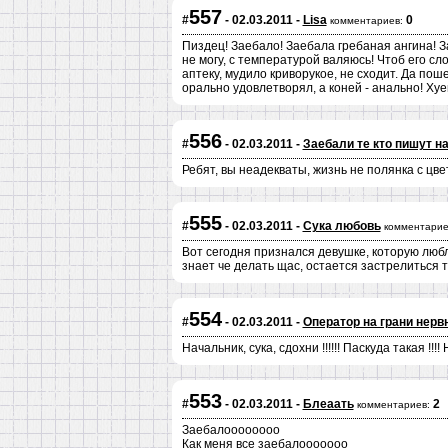
557
#
- 02.03.2011 -
Lisa
0
комментариев:
Пиздец! Заебало! Заебала гребаная ангина! За
не могу, с температурой валяюсь! Чтоб его сл
аптеку, мудило криворукое, не сходит. Да пош
орально удовлетворял, а коней - анально! Хуег
556
#
- 02.03.2011 -
Заебали те кто пишут н
Ребят, вы неадекваты, жизнь не полянка с цве
555
#
- 02.03.2011 -
Сука любовь
комментарие
Вот сегодня признался девушке, которую люблю
знает че делать щас, остается застрелиться то
554
#
- 02.03.2011 -
Оператор на грани нервн
Начальник, сука, сдохни !!!!!! Паскуда такая !!
553
#
- 02.03.2011 -
Блеаать
2
комментариев:
Заебалоооооооо
Как меня все заебалооооооо