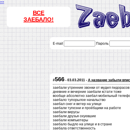
>>
ВСЕ
ЗАЕБАЛО!
E-mail
Пароль
566
#
- 03.03.2011 -
А название забыли впис
заебали утренние звонки от мудил пидорасов
дневние и вечерние заебали кстати тоже
вообще абсолютно заебал мобильный телеф
заебало тупорылое начальство
заебал снег и ветер на улице
заебали тупезни и проёбщики на работе
заебали вирусы
заебали друзья охуевшие
заебали компьютеры
заебало быдло на улице и в стране
заебала ответственность