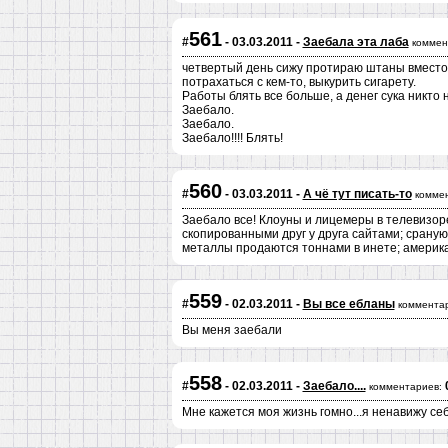
561
#
- 03.03.2011 -
Заебала эта лаба
коммен
четвертый день сижу протираю штаны вместо 
потрахаться с кем-то, выкурить сигарету.
Работы блять все больше, а денег сука никто н
Заебало.
Заебало.
Заебало!!!! Блять!
560
#
- 03.03.2011 -
А чё тут писать-то
комме
Заебало все! Клоуны и лицемеры в телевизоре;
скопированными друг у друга сайтами; сраную
металлы продаются тоннами в инете; америка 
559
#
- 02.03.2011 -
Вы все ебланы
коммента
Вы меня заебали
558
#
- 02.03.2011 -
Заебало....
комментариев:
Мне кажется моя жизнь гомно...я ненавижу себя