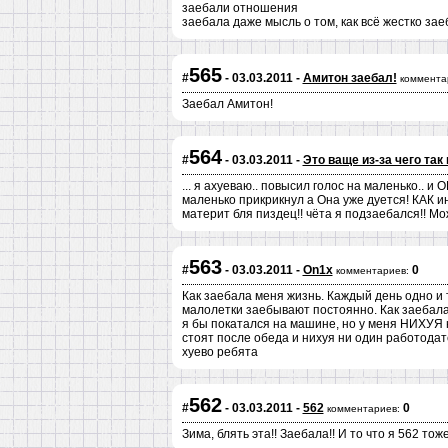
заебали отношения
заебала даже мысль о том, как всё жестко за
565
#
- 03.03.2011 -
Амитон заебал!
коммента
Заебал Амитон!
564
#
- 03.03.2011 -
Это ваще из-за чего так
... я ахуеваю.. повысил голос на маленько.. 
маленько прикрикнул а Она уже дуется! КАК и
материт бля пиздец!! чёта я подзаебался!! Мож
563
#
- 03.03.2011 -
On1x
0
комментариев:
Как заебала меня жизнь. Каждый день одно и т
малолетки заебывают постоянно. Как заебала 
я бы покатался на машине, но у меня НИХУЯ н
стоят после обеда и нихуя ни один работодат
хуево ребята
562
#
- 03.03.2011 -
562
0
комментариев:
Зима, блять эта!! Заебала!! И то что я 562 то