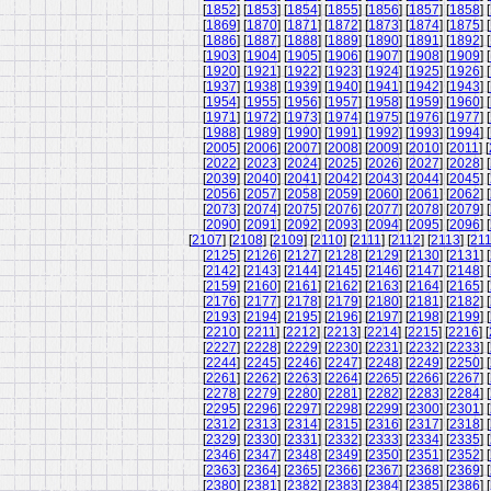
[
1852
] [
1853
] [
1854
] [
1855
] [
1856
] [
1857
] [
1858
] [
[
1869
] [
1870
] [
1871
] [
1872
] [
1873
] [
1874
] [
1875
] [
[
1886
] [
1887
] [
1888
] [
1889
] [
1890
] [
1891
] [
1892
] [
[
1903
] [
1904
] [
1905
] [
1906
] [
1907
] [
1908
] [
1909
] [
[
1920
] [
1921
] [
1922
] [
1923
] [
1924
] [
1925
] [
1926
] [
[
1937
] [
1938
] [
1939
] [
1940
] [
1941
] [
1942
] [
1943
] [
[
1954
] [
1955
] [
1956
] [
1957
] [
1958
] [
1959
] [
1960
] [
[
1971
] [
1972
] [
1973
] [
1974
] [
1975
] [
1976
] [
1977
] [
[
1988
] [
1989
] [
1990
] [
1991
] [
1992
] [
1993
] [
1994
] [
[
2005
] [
2006
] [
2007
] [
2008
] [
2009
] [
2010
] [
2011
] [
[
2022
] [
2023
] [
2024
] [
2025
] [
2026
] [
2027
] [
2028
] [
[
2039
] [
2040
] [
2041
] [
2042
] [
2043
] [
2044
] [
2045
] [
[
2056
] [
2057
] [
2058
] [
2059
] [
2060
] [
2061
] [
2062
] [
[
2073
] [
2074
] [
2075
] [
2076
] [
2077
] [
2078
] [
2079
] [
[
2090
] [
2091
] [
2092
] [
2093
] [
2094
] [
2095
] [
2096
] [
[
2107
] [
2108
] [
2109
] [
2110
] [
2111
] [
2112
] [
2113
] [
21
[
2125
] [
2126
] [
2127
] [
2128
] [
2129
] [
2130
] [
2131
] [
[
2142
] [
2143
] [
2144
] [
2145
] [
2146
] [
2147
] [
2148
] [
[
2159
] [
2160
] [
2161
] [
2162
] [
2163
] [
2164
] [
2165
] [
[
2176
] [
2177
] [
2178
] [
2179
] [
2180
] [
2181
] [
2182
] [
[
2193
] [
2194
] [
2195
] [
2196
] [
2197
] [
2198
] [
2199
] [
[
2210
] [
2211
] [
2212
] [
2213
] [
2214
] [
2215
] [
2216
] [
[
2227
] [
2228
] [
2229
] [
2230
] [
2231
] [
2232
] [
2233
] [
[
2244
] [
2245
] [
2246
] [
2247
] [
2248
] [
2249
] [
2250
] [
[
2261
] [
2262
] [
2263
] [
2264
] [
2265
] [
2266
] [
2267
] [
[
2278
] [
2279
] [
2280
] [
2281
] [
2282
] [
2283
] [
2284
] [
[
2295
] [
2296
] [
2297
] [
2298
] [
2299
] [
2300
] [
2301
] [
[
2312
] [
2313
] [
2314
] [
2315
] [
2316
] [
2317
] [
2318
] [
[
2329
] [
2330
] [
2331
] [
2332
] [
2333
] [
2334
] [
2335
] [
[
2346
] [
2347
] [
2348
] [
2349
] [
2350
] [
2351
] [
2352
] [
[
2363
] [
2364
] [
2365
] [
2366
] [
2367
] [
2368
] [
2369
] [
[
2380
] [
2381
] [
2382
] [
2383
] [
2384
] [
2385
] [
2386
] [