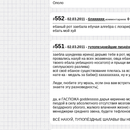
Ололо
552
#
- 02.03.2011 -
бляяяяяя
0
комментариев:
ебаный рот заебала ебучая алгебра с логар
ебать мой хуй
551
#
- 02.03.2011 -
тупопезднейшие пиздён
заебла шундеева ирина) дерьмо тебе в рот, м
провались нахуй на всех экзаменах, овца ебана
твоего ебала уебищного носатого) и прыщи ви
сиплушского разлива)
всё своё ебаное существование плелась за вс
нате-ка - медаль за бабки)) хахахаххаха, ну и
Люди, гнобите эту мразь, если она вам встрет
знаете эту разновидность(;
да, и ГАСПОЖА goddesssss дарья кириенко мо
пиздой в силу абсолютного отсутствия мозгово
бездарного убогого, жалкого влачения жизни)
менеджерки среднего звена, будете тефлонов
ВСЁ НАХУЙ, ТУПОПЁЗДНЫЕ ШАЛАВЫ! ВЫ Н