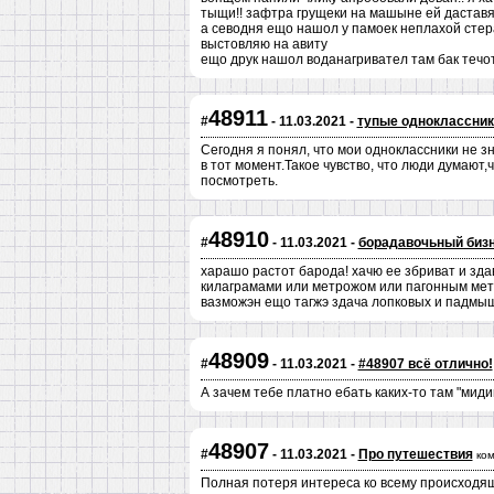
тыщи!! зафтра грущеки на машыне ей даставя
а севодня ещо нашол у памоек неплахой стер
выстовляю на авиту
ещо друк нашол воданагривател там бак течо
48911
#
- 11.03.2021 -
тупые одноклассник
Сегодня я понял, что мои одноклассники не зн
в тот момент.Такое чувство, что люди думают,ч
посмотреть.
48910
#
- 11.03.2021 -
борадавочьный биз
харашо растот барода! хачю ее збриват и зда
килаграмами или метрожом или пагонным мет
вазможэн ещо тагжэ здача лопковых и падмыш
48909
#
- 11.03.2021 -
#48907 всё отлично!
А зачем тебе платно ебать каких-то там "мид
48907
#
- 11.03.2021 -
Про путешествия
ко
Полная потеря интереса ко всему происходя