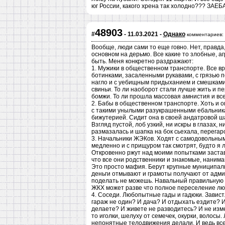
юг России, какого хрена так холодно??? ЗАЕБ
48903
#
- 11.03.2021 -
Однако
комментариев:
Вообще, люди сами то еще говно. Нет, правда
основном на дерьмо. Все какие то злобные, а
быть. Меня конкретно раздражают:
1. Мужики в общественном транспорте. Все в
ботинками, засаленными рукавами, с грязью п
нагло и с уебищным придыханием и смешками. 
свиньи. То ли наоборот стали лучше жить и п
бомжи. То ли прошла массовая амнистия и вс
2. Бабы в общественном транспорте. Хоть и о
с такими унылыми разукрашенными ебальник
бижутерией. Сидит она в своей андатровой ша
Взгляд пустой, лоб узкий, ни искры в глазах,
размазалась и шапка на бок сьехала, перегаро
3. Начальники ЖЭКов. Ходят с самодовольным
медленно и с прищуром так смотрят, будто я 
Откровенно ржут над моими попытками застави
что все они родственники и знакомые, нанимаю
Это просто мафия. Берут крупные муниципал
деньги отмывают и грамоты получают от адми
поделать не можешь. Навальный правильную 
ЖКХ может разве что полное переселение люде
4. Соседи. Любопытные гады и гадюки. Завист
гараж не один? И дача? И отдыхать ездите? 
делаете? И живете не разводитесь? И не изме
то иголки, шелуху от семечек, окурки, волосы
непонятные телодвижения делали. И ведь все 