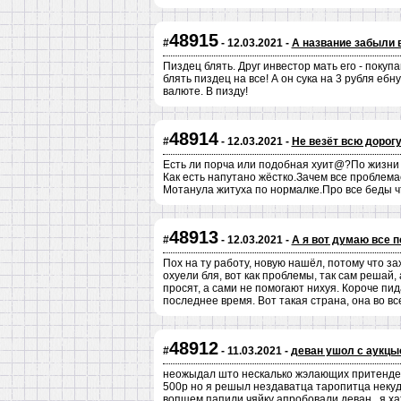
48915
#
- 12.03.2021 -
А название забыли 
Пиздец блять. Друг инвестор мать его - покуп
блять пиздец на все! А он сука на 3 рубля ебн
валюте. В пизду!
48914
#
- 12.03.2021 -
Не везёт всю дорогу
Есть ли порча или подобная хуит@?По жизни 
Как есть напутано жёстко.Зачем все пробле
Мотанула житуха по нормалке.Про все беды ч
48913
#
- 12.03.2021 -
А я вот думаю все 
Пох на ту работу, новую нашёл, потому что з
охуели бля, вот как проблемы, так сам решай, 
просят, а сами не помогают нихуя. Короче пид
последнее время. Вот такая страна, она во вс
48912
#
- 11.03.2021 -
деван ушол с аукцы
неожыдал што нескалько жэлающих притендент
500р но я решыл нездаватца таропитца некуда
вопщем папили чяйку апробовали деван.. я х