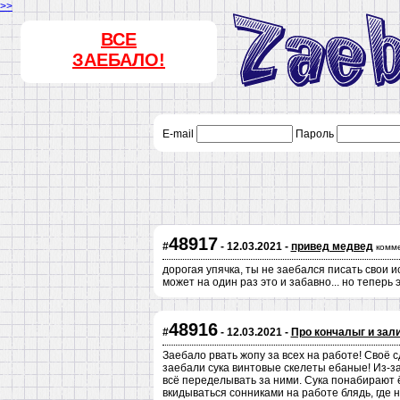
>>
ВСЕ
ЗАЕБАЛО!
E-mail
Пароль
48917
#
- 12.03.2021 -
привед медвед
комм
дорогая упячка, ты не заебался писать свои
может на один раз это и забавно... но теперь э
48916
#
- 12.03.2021 -
Про кончалыг и зал
Заебало рвать жопу за всех на работе! Своё 
заебали сука винтовые скелеты ебаные! Из-за
всё переделывать за ними. Сука понабирают ё
вкидываться сонниками на работе блядь, где