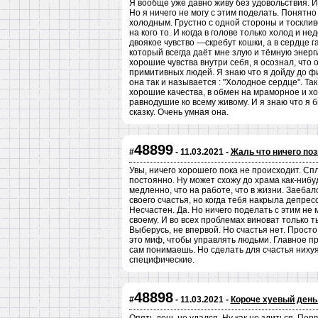
Я вообще уже давно живу без удовольствия. И
Но я ничего не могу с этим поделать. Понятно
холодным. Грустно с одной стороны и тоскливо
на кого то. И когда в голове только холод и н
двоякое чувство —скребут кошки, а в сердце г
который всегда даёт мне злую и тёмную энерг
хорошие чувства внутри себя, я осознал, что
примитивных людей. Я знаю что я дойду до фи
она так и называется : "Холодное сердце". Так 
хорошие качества, в обмен на мраморное и хо
равнодушие ко всему живому. И я знаю что я 
сказку. Очень умная она.
48899
#
- 11.03.2021 -
Жаль что ничего поз
Увы, ничего хорошего пока не происходит. Сп
постоянно. Ну может схожу до храма как-нибуд
медленно, что на работе, что в жизни. Заебал
своего счастья, но когда тебя накрыла депресс
Несчастен. Да. Но ничего поделать с этим не
своему. И во всех проблемах виноват только ты
Выберусь, не впервой. Но счастья нет. Просто
это миф, чтобы управлять людьми. Главное про
сам понимаешь. Но сделать для счастья ниху
специфические.
48898
#
- 11.03.2021 -
Короче хуевый день