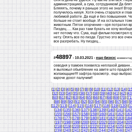
Опять день не удался. Ну как не злиться. Пер
администрацией, а сука, сотрудником! Да блят
Бляяять, почему я раньше этого не знал! Втор
получилось нихуя. Хотя очень старался и глав
любимой работе. Да ещё и без повышения. Четв
больше не стоит вообще. И на остальных тоже
животным. Пятое огорчение—зря потратил врем
Пиздец...... Как раз таки бухать не хочу вообщ
нет потому что. Сука, ещё фильм посмотрел г
нету. Опять все по пизде. Грустно это все очен
все разгребать. Ну пиздец...
48897
#
- 10.03.2021 -
ещо бизнэс
комментар
севодня у памоек поевилса неплахой диванн.. 
я выложыл обьебление на авите што прадоёт
жэлающщие!!!! зафтра прасмотр.. ещо выбра
кароче дохот палучим!!
[
1
] [
2
] [
3
] [
4
] [
5
] [
6
] [
7
] [
8
] [
9
] [
10
] [
11
] [
12
] [
13
] [
14
] [
1
[
32
] [
33
] [
34
] [
35
] [
36
] [
37
] [
38
] [
39
] [
40
] [
41
] [
42
] [
43
[
60
] [
61
] [
62
] [
63
] [
64
] [
65
] [
66
] [
67
] [
68
] [
69
] [
70
] [
71
[
88
] [
89
] [
90
] [
91
] [
92
] [
93
] [
94
] [
95
] [
96
] [
97
] [
98
] [
9
[
112
] [
113
] [
114
] [
115
] [
116
] [
117
] [
118
] [
119
] [
120
] [
1
[
134
] [
135
] [
136
] [
137
] [
138
] [
139
] [
140
] [
141
] [
142
[
155
] [
156
] [
157
] [
158
] [
159
] [
160
] [
161
] [
162
] [
163
[
176
] [
177
] [
178
] [
179
] [
180
] [
181
] [
182
] [
183
] [
184
[
197
] [
198
] [
199
] [
200
] [
201
] [
202
] [
203
] [
204
] [
20
[
218
] [
219
] [
220
] [
221
] [
222
] [
223
] [
224
] [
225
] [
226
[
239
] [
240
] [
241
] [
242
] [
243
] [
244
] [
245
] [
246
] [
247