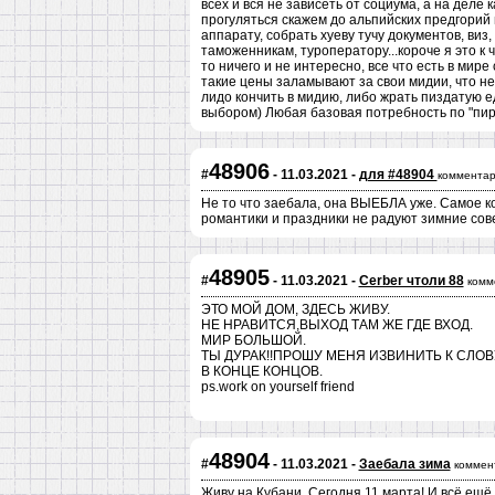
всех и вся не зависеть от социума, а на деле 
прогуляться скажем до альпийских предгорий
аппарату, собрать хуеву тучу документов, виз,
таможенникам, туроператору...короче я это к 
то ничего и не интересно, все что есть в мир
такие цены заламывают за свои мидии, что н
лидо кончить в мидию, либо жрать пиздатую ед
выбором) Любая базовая потребность по "пира
48906
#
- 11.03.2021 -
для #48904
комментар
Не то что заебала, она ВЫЕБЛА уже. Самое ко
романтики и праздники не радуют зимние со
48905
#
- 11.03.2021 -
Cerber чтоли 88
комм
ЭТО МОЙ ДОМ, ЗДЕСЬ ЖИВУ.
НЕ НРАВИТСЯ,ВЫХОД ТАМ ЖЕ ГДЕ ВХОД.
МИР БОЛЬШОЙ.
ТЫ ДУРАК!!ПРОШУ МЕНЯ ИЗВИНИТЬ К СЛО
В КОНЦЕ КОНЦОВ.
ps.work on yourself friend
48904
#
- 11.03.2021 -
Заебала зима
коммен
Живу на Кубани. Сегодня 11 марта! И всё ещё 