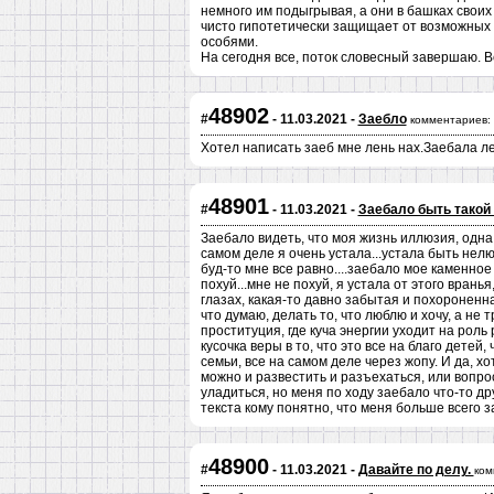
немного им подыгрывая, а они в башках своих
чисто гипотетически защищает от возможных 
особями.
На сегодня все, поток словесный завершаю. В
48902
#
- 11.03.2021 -
Заебло
комментариев:
Хотел написать заеб мне лень нах.Заебала л
48901
#
- 11.03.2021 -
Заебало быть такой
Заебало видеть, что моя жизнь иллюзия, одна
самом деле я очень устала...устала быть нелюб
буд-то мне все равно....заебало мое каменное 
похуй...мне не похуй, я устала от этого вран
глазах, какая-то давно забытая и похороненная
что думаю, делать то, что люблю и хочу, а не
проституция, где куча энергии уходит на роль
кусочка веры в то, что это все на благо детей
семьи, все на самом деле через жопу. И да, хо
можно и развестить и разъехаться, или вопр
уладиться, но меня по ходу заебало что-то др
текста кому понятно, что меня больше всего 
48900
#
- 11.03.2021 -
Давайте по делу.
ком