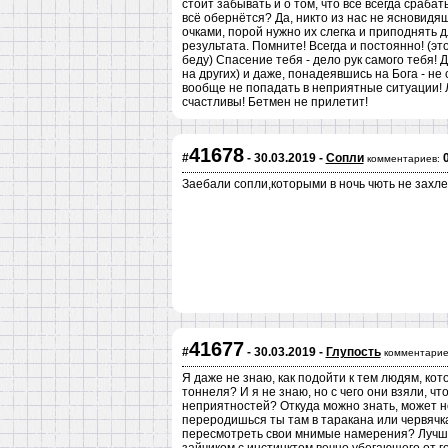
стоит забывать и о том, что всё всегда срабат
всё обернётся? Да, никто из нас не ясновидящ
очками, порой нужно их слегка и приподнять д
результата. Помните! Всегда и постоянно! (эт
беду) Спасение тебя - дело рук самого тебя!
на других) и даже, понадеявшись на Бога - не 
вообще не попадать в неприятные ситуации! 
счастливы! Бетмен не прилетит!
41678
#
- 30.03.2019 -
Сопли
комментариев:
Заебали сопли,которыми в ночь чють не захле
41677
#
- 30.03.2019 -
Глупость
комментарие
Я даже не знаю, как подойти к тем людям, кото
тоннеля? И я не знаю, но с чего они взяли, 
неприятностей? Откуда можно знать, может н
переродишься ты там в таракана или червячка
пересмотреть свои мнимые намерения? Лучше