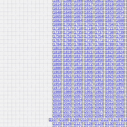
[
1597
] [
1598
] [
1599
] [
1600
] [
1601
] [
1602
] [
1603
] [
[
1614
] [
1615
] [
1616
] [
1617
] [
1618
] [
1619
] [
1620
] [
[
1631
] [
1632
] [
1633
] [
1634
] [
1635
] [
1636
] [
1637
] [
[
1648
] [
1649
] [
1650
] [
1651
] [
1652
] [
1653
] [
1654
] [
[
1665
] [
1666
] [
1667
] [
1668
] [
1669
] [
1670
] [
1671
] [
[
1682
] [
1683
] [
1684
] [
1685
] [
1686
] [
1687
] [
1688
] [
[
1699
] [
1700
] [
1701
] [
1702
] [
1703
] [
1704
] [
1705
] [
[
1716
] [
1717
] [
1718
] [
1719
] [
1720
] [
1721
] [
1722
] [
[
1733
] [
1734
] [
1735
] [
1736
] [
1737
] [
1738
] [
1739
] [
[
1750
] [
1751
] [
1752
] [
1753
] [
1754
] [
1755
] [
1756
] [
[
1767
] [
1768
] [
1769
] [
1770
] [
1771
] [
1772
] [
1773
] [
[
1784
] [
1785
] [
1786
] [
1787
] [
1788
] [
1789
] [
1790
] [
[
1801
] [
1802
] [
1803
] [
1804
] [
1805
] [
1806
] [
1807
] [
[
1818
] [
1819
] [
1820
] [
1821
] [
1822
] [
1823
] [
1824
] [
[
1835
] [
1836
] [
1837
] [
1838
] [
1839
] [
1840
] [
1841
] [
[
1852
] [
1853
] [
1854
] [
1855
] [
1856
] [
1857
] [
1858
] [
[
1869
] [
1870
] [
1871
] [
1872
] [
1873
] [
1874
] [
1875
] [
[
1886
] [
1887
] [
1888
] [
1889
] [
1890
] [
1891
] [
1892
] [
[
1903
] [
1904
] [
1905
] [
1906
] [
1907
] [
1908
] [
1909
] [
[
1920
] [
1921
] [
1922
] [
1923
] [
1924
] [
1925
] [
1926
] [
[
1937
] [
1938
] [
1939
] [
1940
] [
1941
] [
1942
] [
1943
] [
[
1954
] [
1955
] [
1956
] [
1957
] [
1958
] [
1959
] [
1960
] [
[
1971
] [
1972
] [
1973
] [
1974
] [
1975
] [
1976
] [
1977
] [
[
1988
] [
1989
] [
1990
] [
1991
] [
1992
] [
1993
] [
1994
] [
[
2005
] [
2006
] [
2007
] [
2008
] [
2009
] [
2010
] [
2011
] [
[
2022
] [
2023
] [
2024
] [
2025
] [
2026
] [
2027
] [
2028
] [
[
2039
] [
2040
] [
2041
] [
2042
] [
2043
] [
2044
] [
2045
] [
[
2056
] [
2057
] [
2058
] [
2059
] [
2060
] [
2061
] [
2062
] [
[
2073
] [
2074
] [
2075
] [
2076
] [
2077
] [
2078
] [
2079
] [
[
2090
] [
2091
] [
2092
] [
2093
] [
2094
] [
2095
] [
2096
] [
[
2107
] [
2108
] [
2109
] [
2110
] [
2111
] [
2112
] [
2113
] [
21
[
2125
] [
2126
] [
2127
] [
2128
] [
2129
] [
2130
] [
2131
] [