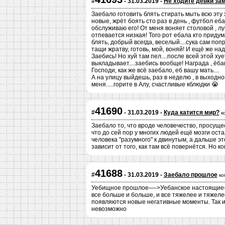
#
- 31.03.2019 -
Не ходите девки за
Заебало готовить блять стирать мыть всю эту 
новые, жрёт боять сто раз в день , футбол еб
обслуживаю его! От меня воняет столовой , лу
отпевается низкая! Того рот ебала кто приду
блять, добрый всегда, веселый....сука сам по
тащи жратву, готовь, мой, воняй! И ещё же на
Заебись! Но хуй там пел....после всей этой ху
выкладывает....заебись вообще! Награда , ёб
Господи, как же всё заебало, еб вашу мать....
А на улицу выйдешь, раз в неделю , в выходн
меня.....горите в Алу, счастливые кблюдки 😭
41690
#
- 31.03.2019 -
Куда катится мир?
к
Заебало то, что вроде человечество, просущес
что до сей пор у многих людей ещё мозги ос
человека "разумного" к двинутым, а дальше это
зависит от того, как там всё повернётся. Но к
41688
#
- 31.03.2019 -
Заебало прошлое
ко
Уебищное прошлое—->Уебанское настоящие——
все больше и больше, и все тяжелее и тяжеле
появляются новые негативные моменты. Так и
невозможно