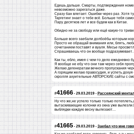
Едешь дальше. Смарты, подтверждения номера
невозможно зарегаться даже.
Сразу бан влетает. Ошибки через раз. Хотя ту
Таргетинг знает о тебе всё. Больше тебя самог
Пару десятков лет и все будем как в Китае.
Обидно не за свободу или ещё какую-то триви
Больше всего заебали долбоёбы которым нор
Просто не обращай внимания или, блять, люби
сочетанием поставят и вуаля. Месье просвет
Спрашиваешь что он вообще подразумевает.
Как ты, ебло, имея с чем-то дело ежедневно 
Я вообще не ебу что они там через себя проп
Желаю дегенератам вечного пропускания чере
А горящим желаю правосудия, и успеть дохуя с
скролля ахуительные АВТОРСКИЕ сайты с смс 
41666
#
- 29.03.2019 -
Рассеянский мента
Ну что же,не успело только только потеплет
вытаскивающие колонки из окна уже вылезли.Б
выблядки каждую весну вылезают....
41665
#
- 29.03.2019 -
Заебал что мне гов