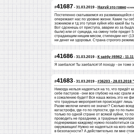
41687
#
- 31.03.2019 -
Нахуй это говно
комм
Постепенно скатываемся из развивающейся с
опережают нас по уровню жизни. Какие ты себ
зожником и тд это тупая хуйня ибо какой бы
Вот сдохнешь от приступа, аварии из за быдл
были) или от суицида, на смену тебе придет 
страдающим нищим мясом, стипендии нет (1350
ни денег ни здоровья. Страна строгого режим
41686
#
- 31.03.2019 -
К заёбу #6962 - 11.1
Я заебался! Ты заебался! И походу - он тоже
41683
#
- 31.03.2019 -
#36203 - 28.03.2018
Никогда нельзя надеяться на то, что придёт к
себе пастухов - они все глубоко на нас срали 
к сожалению будет! Вся наша жизнь это не фи
что траурные мероприятия происходят лишь то
Разве мелочи ничего не значат? Сколько всюду
катастрофа, где-то по глупости, где-то по пьян
только по одной стране от всякой хуйни, то п
проводить не праздники, а траурные мероприяти
подчеркиваю каждому) нужно позаботиться са
окружающих! Нужно не надеяться на кого-либо,
в безопасности? А действительно ли мне стои