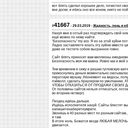
вот блять сделал хорошее дело, почистил свою
вне доски, и ебись оно все конем, никто не по
41667
#
- 29.03.2019 -
Жадность, лень и еб
Нахуя мне в сотый раз подтверждать свой ном
ещё можно по нему найти.
"Безопасность" my ass. Я из-за этой хуйни по
Ладно заставляете юзать эту хуйню вместо ци
даже не тестите собою высранное говно.
Сайт блять приносит вам миллионы ежедневно
Безопасность моя им важна. Ровно как и мой з
Тем временем я сижу и решаю гугловскую капчу
прикоснулись деньги моментально скатывалась
пиратскую музыку. Абонемент на видосы, полу
пэйволл, сделать браузером по умолчани
ЧТОБЫ ОТКАЗАТЬСЯ ОТ ПРОДАЖИ СВОИХ Д
От половины сайтов нельзя отписаться, пото
во вторник-четверг)
Пиздец идёшь дальше.
Ищёшь исполнителя нахуй. Сайты блестят вы
напишитенаберитеумрите.
Звонишь в 40 разных мест по разным сайтам,
и там.
В итоге ноль. Божатся везде ЛЮБАЯ МЕЛОЧЬ. 
двигается.