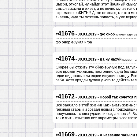
зайчиком с инстинктом вечно убегающего от г
Высри, откопай, ну найди этот йобаный смыс
смысл в жизни и живёт, а не вечно мучается с
стремление ЖИТЬ!!! Даже не знаю, как это мож
знаешь, куда ты можешь попасть, а уже верну
41676
#
- 30.03.2019 -
фо онор
комментариев
фо онор ебучая игра
41674
#
- 30.03.2019 -
Да ну нахуй
коммента
Скорее бы отжить эту хйню ебучую под залуп
всю проклятую жизнь, постоянно одна больша
одни пидорасы или евреи ищущие выгоду. Все
себя. Хотя врядли думаю у кого то действите
41672
#
- 30.03.2019 -
Порой так хочется п
Всё заебало в этой жизни! Как начать жизнь с
грязный старый и создал новый с подходящими
получилось - снова удалил и создал новый. В
так и жить, изменяя все параметры в соответ
41669
#
- 29.03.2019 -
А название забыли 