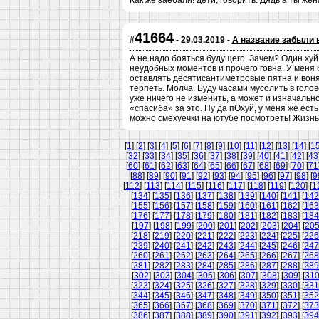
Как же заебали! дети, говорить. Дядь а ты жен
41664
#
- 29.03.2019 -
А название забыли 
А не надо бояться будущего. Зачем? Один хуй
неудобных моментов и прочего говна. У меня 
оставлять десятисантиметровые пятна и вонять
терпеть. Молча. Буду часами мусолить в голо
уже ничего не изменить, а может и изначально
«спасиба» за это. Ну да пОхуй, у меня же ест
можно смехуечки на ютубе посмотреть! Жизнь
[
1
] [
2
] [
3
] [
4
] [
5
] [
6
] [
7
] [
8
] [
9
] [
10
] [
11
] [
12
] [
13
] [
14
] [
1
[
32
] [
33
] [
34
] [
35
] [
36
] [
37
] [
38
] [
39
] [
40
] [
41
] [
42
] [
43
[
60
] [
61
] [
62
] [
63
] [
64
] [
65
] [
66
] [
67
] [
68
] [
69
] [
70
] [
71
[
88
] [
89
] [
90
] [
91
] [
92
] [
93
] [
94
] [
95
] [
96
] [
97
] [
98
] [
9
[
112
] [
113
] [
114
] [
115
] [
116
] [
117
] [
118
] [
119
] [
120
] [
1
[
134
] [
135
] [
136
] [
137
] [
138
] [
139
] [
140
] [
141
] [
142
[
155
] [
156
] [
157
] [
158
] [
159
] [
160
] [
161
] [
162
] [
163
[
176
] [
177
] [
178
] [
179
] [
180
] [
181
] [
182
] [
183
] [
184
[
197
] [
198
] [
199
] [
200
] [
201
] [
202
] [
203
] [
204
] [
20
[
218
] [
219
] [
220
] [
221
] [
222
] [
223
] [
224
] [
225
] [
226
[
239
] [
240
] [
241
] [
242
] [
243
] [
244
] [
245
] [
246
] [
247
[
260
] [
261
] [
262
] [
263
] [
264
] [
265
] [
266
] [
267
] [
268
[
281
] [
282
] [
283
] [
284
] [
285
] [
286
] [
287
] [
288
] [
289
[
302
] [
303
] [
304
] [
305
] [
306
] [
307
] [
308
] [
309
] [
31
[
323
] [
324
] [
325
] [
326
] [
327
] [
328
] [
329
] [
330
] [
331
[
344
] [
345
] [
346
] [
347
] [
348
] [
349
] [
350
] [
351
] [
352
[
365
] [
366
] [
367
] [
368
] [
369
] [
370
] [
371
] [
372
] [
373
[
386
] [
387
] [
388
] [
389
] [
390
] [
391
] [
392
] [
393
] [
394