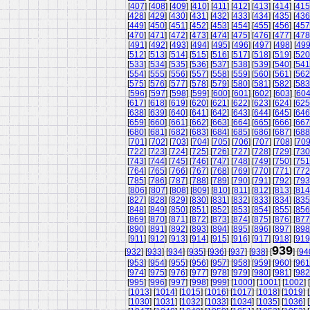
[
407
] [
408
] [
409
] [
410
] [
411
] [
412
] [
413
] [
414
] [
415
[
428
] [
429
] [
430
] [
431
] [
432
] [
433
] [
434
] [
435
] [
436
[
449
] [
450
] [
451
] [
452
] [
453
] [
454
] [
455
] [
456
] [
457
[
470
] [
471
] [
472
] [
473
] [
474
] [
475
] [
476
] [
477
] [
478
[
491
] [
492
] [
493
] [
494
] [
495
] [
496
] [
497
] [
498
] [
49
[
512
] [
513
] [
514
] [
515
] [
516
] [
517
] [
518
] [
519
] [
520
[
533
] [
534
] [
535
] [
536
] [
537
] [
538
] [
539
] [
540
] [
541
[
554
] [
555
] [
556
] [
557
] [
558
] [
559
] [
560
] [
561
] [
562
[
575
] [
576
] [
577
] [
578
] [
579
] [
580
] [
581
] [
582
] [
583
[
596
] [
597
] [
598
] [
599
] [
600
] [
601
] [
602
] [
603
] [
60
[
617
] [
618
] [
619
] [
620
] [
621
] [
622
] [
623
] [
624
] [
625
[
638
] [
639
] [
640
] [
641
] [
642
] [
643
] [
644
] [
645
] [
646
[
659
] [
660
] [
661
] [
662
] [
663
] [
664
] [
665
] [
666
] [
667
[
680
] [
681
] [
682
] [
683
] [
684
] [
685
] [
686
] [
687
] [
688
[
701
] [
702
] [
703
] [
704
] [
705
] [
706
] [
707
] [
708
] [
70
[
722
] [
723
] [
724
] [
725
] [
726
] [
727
] [
728
] [
729
] [
730
[
743
] [
744
] [
745
] [
746
] [
747
] [
748
] [
749
] [
750
] [
751
[
764
] [
765
] [
766
] [
767
] [
768
] [
769
] [
770
] [
771
] [
772
[
785
] [
786
] [
787
] [
788
] [
789
] [
790
] [
791
] [
792
] [
793
[
806
] [
807
] [
808
] [
809
] [
810
] [
811
] [
812
] [
813
] [
814
[
827
] [
828
] [
829
] [
830
] [
831
] [
832
] [
833
] [
834
] [
835
[
848
] [
849
] [
850
] [
851
] [
852
] [
853
] [
854
] [
855
] [
856
[
869
] [
870
] [
871
] [
872
] [
873
] [
874
] [
875
] [
876
] [
877
[
890
] [
891
] [
892
] [
893
] [
894
] [
895
] [
896
] [
897
] [
898
[
911
] [
912
] [
913
] [
914
] [
915
] [
916
] [
917
] [
918
] [
919
939
[
932
] [
933
] [
934
] [
935
] [
936
] [
937
] [
938
] [
] [
94
[
953
] [
954
] [
955
] [
956
] [
957
] [
958
] [
959
] [
960
] [
961
[
974
] [
975
] [
976
] [
977
] [
978
] [
979
] [
980
] [
981
] [
982
[
995
] [
996
] [
997
] [
998
] [
999
] [
1000
] [
1001
] [
1002
] [
[
1013
] [
1014
] [
1015
] [
1016
] [
1017
] [
1018
] [
1019
] [
[
1030
] [
1031
] [
1032
] [
1033
] [
1034
] [
1035
] [
1036
] [