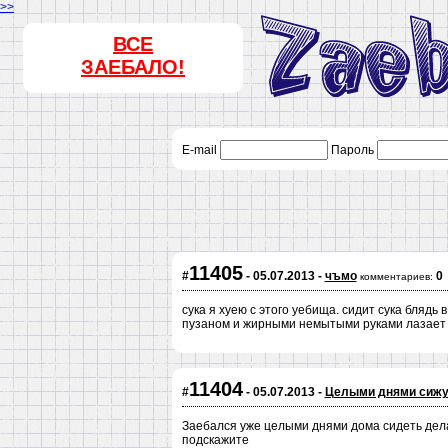
>>
ВСЕ
ЗАЕБАЛО!
E-mail
Пароль
11405
#
- 05.07.2013 -
чъмо
0
комментариев:
сука я хуею с этого уебища. сидит сука бляд
пузаном и жирными немытыми руками лазает 
11404
#
- 05.07.2013 -
Целыми днями сижу 
Заебался уже целыми днями дома сидеть делат
подскажите