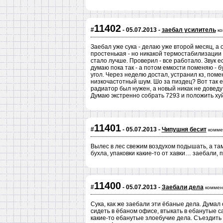
11402
#
- 05.07.2013 -
заебал усилитель
ко
Заебал уже сука - делаю уже второй месяц, а 
простенькая - но никакой термостабилизации 
стало лучше. Проверил - все работало. Звук ес
думаю пока так - а потом емкости поменяю - б
угол. Через неделю достал, устранил кз, поме
низкочастотный шум. Шо за пиздец? Вот так еб
радиатор был нужен, а новый никак не доведу 
Думаю экстренно собрать 7293 и положить хуй
11401
#
- 05.07.2013 -
Чипушня бесит
комме
Вылес в лес свежим воздухом подышать, а та
бухла, упаковки какие-то от хавки… заебали,
11400
#
- 05.07.2013 -
Заебали дела
коммен
Сука, как же заебали эти ёбаные дела. Думал 
сидеть в ёбаном офисе, втыкать в ебанутые са
какие-то ебанутые злоебучие дела. Съездить т