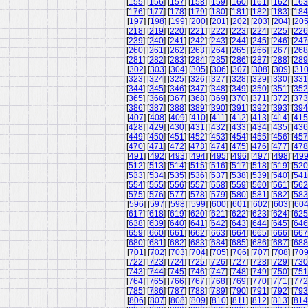
[
155
] [
156
] [
157
] [
158
] [
159
] [
160
] [
161
] [
162
] [
163
[
176
] [
177
] [
178
] [
179
] [
180
] [
181
] [
182
] [
183
] [
184
[
197
] [
198
] [
199
] [
200
] [
201
] [
202
] [
203
] [
204
] [
20
[
218
] [
219
] [
220
] [
221
] [
222
] [
223
] [
224
] [
225
] [
226
[
239
] [
240
] [
241
] [
242
] [
243
] [
244
] [
245
] [
246
] [
247
[
260
] [
261
] [
262
] [
263
] [
264
] [
265
] [
266
] [
267
] [
268
[
281
] [
282
] [
283
] [
284
] [
285
] [
286
] [
287
] [
288
] [
289
[
302
] [
303
] [
304
] [
305
] [
306
] [
307
] [
308
] [
309
] [
31
[
323
] [
324
] [
325
] [
326
] [
327
] [
328
] [
329
] [
330
] [
331
[
344
] [
345
] [
346
] [
347
] [
348
] [
349
] [
350
] [
351
] [
352
[
365
] [
366
] [
367
] [
368
] [
369
] [
370
] [
371
] [
372
] [
373
[
386
] [
387
] [
388
] [
389
] [
390
] [
391
] [
392
] [
393
] [
394
[
407
] [
408
] [
409
] [
410
] [
411
] [
412
] [
413
] [
414
] [
415
[
428
] [
429
] [
430
] [
431
] [
432
] [
433
] [
434
] [
435
] [
436
[
449
] [
450
] [
451
] [
452
] [
453
] [
454
] [
455
] [
456
] [
457
[
470
] [
471
] [
472
] [
473
] [
474
] [
475
] [
476
] [
477
] [
478
[
491
] [
492
] [
493
] [
494
] [
495
] [
496
] [
497
] [
498
] [
49
[
512
] [
513
] [
514
] [
515
] [
516
] [
517
] [
518
] [
519
] [
520
[
533
] [
534
] [
535
] [
536
] [
537
] [
538
] [
539
] [
540
] [
541
[
554
] [
555
] [
556
] [
557
] [
558
] [
559
] [
560
] [
561
] [
562
[
575
] [
576
] [
577
] [
578
] [
579
] [
580
] [
581
] [
582
] [
583
[
596
] [
597
] [
598
] [
599
] [
600
] [
601
] [
602
] [
603
] [
60
[
617
] [
618
] [
619
] [
620
] [
621
] [
622
] [
623
] [
624
] [
625
[
638
] [
639
] [
640
] [
641
] [
642
] [
643
] [
644
] [
645
] [
646
[
659
] [
660
] [
661
] [
662
] [
663
] [
664
] [
665
] [
666
] [
667
[
680
] [
681
] [
682
] [
683
] [
684
] [
685
] [
686
] [
687
] [
688
[
701
] [
702
] [
703
] [
704
] [
705
] [
706
] [
707
] [
708
] [
70
[
722
] [
723
] [
724
] [
725
] [
726
] [
727
] [
728
] [
729
] [
730
[
743
] [
744
] [
745
] [
746
] [
747
] [
748
] [
749
] [
750
] [
751
[
764
] [
765
] [
766
] [
767
] [
768
] [
769
] [
770
] [
771
] [
772
[
785
] [
786
] [
787
] [
788
] [
789
] [
790
] [
791
] [
792
] [
793
[
806
] [
807
] [
808
] [
809
] [
810
] [
811
] [
812
] [
813
] [
814