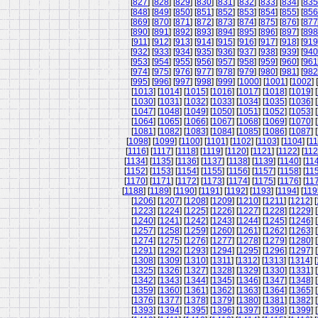
[
827
] [
828
] [
829
] [
830
] [
831
] [
832
] [
833
] [
834
] [
835
[
848
] [
849
] [
850
] [
851
] [
852
] [
853
] [
854
] [
855
] [
856
[
869
] [
870
] [
871
] [
872
] [
873
] [
874
] [
875
] [
876
] [
877
[
890
] [
891
] [
892
] [
893
] [
894
] [
895
] [
896
] [
897
] [
898
[
911
] [
912
] [
913
] [
914
] [
915
] [
916
] [
917
] [
918
] [
919
[
932
] [
933
] [
934
] [
935
] [
936
] [
937
] [
938
] [
939
] [
940
[
953
] [
954
] [
955
] [
956
] [
957
] [
958
] [
959
] [
960
] [
961
[
974
] [
975
] [
976
] [
977
] [
978
] [
979
] [
980
] [
981
] [
982
[
995
] [
996
] [
997
] [
998
] [
999
] [
1000
] [
1001
] [
1002
] [
[
1013
] [
1014
] [
1015
] [
1016
] [
1017
] [
1018
] [
1019
] [
[
1030
] [
1031
] [
1032
] [
1033
] [
1034
] [
1035
] [
1036
] [
[
1047
] [
1048
] [
1049
] [
1050
] [
1051
] [
1052
] [
1053
] [
[
1064
] [
1065
] [
1066
] [
1067
] [
1068
] [
1069
] [
1070
] [
[
1081
] [
1082
] [
1083
] [
1084
] [
1085
] [
1086
] [
1087
] [
[
1098
] [
1099
] [
1100
] [
1101
] [
1102
] [
1103
] [
1104
] [
11
[
1116
] [
1117
] [
1118
] [
1119
] [
1120
] [
1121
] [
1122
] [
11
[
1134
] [
1135
] [
1136
] [
1137
] [
1138
] [
1139
] [
1140
] [
11
[
1152
] [
1153
] [
1154
] [
1155
] [
1156
] [
1157
] [
1158
] [
11
[
1170
] [
1171
] [
1172
] [
1173
] [
1174
] [
1175
] [
1176
] [
11
[
1188
] [
1189
] [
1190
] [
1191
] [
1192
] [
1193
] [
1194
] [
119
[
1206
] [
1207
] [
1208
] [
1209
] [
1210
] [
1211
] [
1212
] [
[
1223
] [
1224
] [
1225
] [
1226
] [
1227
] [
1228
] [
1229
] [
[
1240
] [
1241
] [
1242
] [
1243
] [
1244
] [
1245
] [
1246
] [
[
1257
] [
1258
] [
1259
] [
1260
] [
1261
] [
1262
] [
1263
] [
[
1274
] [
1275
] [
1276
] [
1277
] [
1278
] [
1279
] [
1280
] [
[
1291
] [
1292
] [
1293
] [
1294
] [
1295
] [
1296
] [
1297
] [
[
1308
] [
1309
] [
1310
] [
1311
] [
1312
] [
1313
] [
1314
] [
[
1325
] [
1326
] [
1327
] [
1328
] [
1329
] [
1330
] [
1331
] [
[
1342
] [
1343
] [
1344
] [
1345
] [
1346
] [
1347
] [
1348
] [
[
1359
] [
1360
] [
1361
] [
1362
] [
1363
] [
1364
] [
1365
] [
[
1376
] [
1377
] [
1378
] [
1379
] [
1380
] [
1381
] [
1382
] [
[
1393
] [
1394
] [
1395
] [
1396
] [
1397
] [
1398
] [
1399
] [