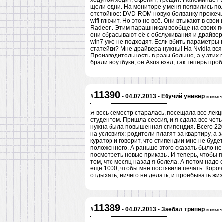
ходуном ходит, скрепит, трещит. Напоминает 
щели одни. На мониторе у меня появились по
отстойное: DVD-ROM новую болванку прожечь н
wifi глючит. Но это не всё. Они втыкают в сво
Radeon. Этим парашникам вообще на своих по
они сбрасывают её с обслуживания и драйвер
win7 уже не подходят. Если вбить параметры п
статейки? Мне драйвера нужны! На Nvidia вс
Производительность в разы больше, а у этих п
брали ноутбуки, он Asus взял, так теперь про
11390
#
- 04.07.2013 -
Ебучий универ
комме
Я весь семестр старалась, посещала все лек
студентом. Пришла сессия, и я сдала все четы
нужна была повышенная стипендия. Всего 220
на условиях: родители платят за квартиру, а з
куратор и говорит, что стипендии мне не будет
положенного. А раньше этого сказать было не
посмотреть новые приказы. И теперь, чтобы п
том, что месяц назад я болела. А потом надо с
еще 1000, чтобы мне поставили печать. Короче
отдыхать, ничего не делать, и проебывать жизнь
11389
#
- 04.07.2013 -
Заебал трипер
комме