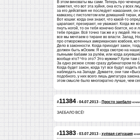
В этом виноваты мы сами. Теперь про чеченцев
заметил, что вот эта хуйня, она есть у всех лю
за его дейсвтвия не последует наказания, он 
кавказец с пистолетом или домашний тиран, и
Вот кошки: когда они знают, что какой-то опр
царапают, презирают, не уважают. Когда же ко
пнуть ногой, то он тебя конечно боится, но и 
тебе предан. Всё точно так же и у людей. Не н
все мы мечтаем о тиране во власти. Запад, 
про отмороженных американских ковбоев, кото
Дело в законности. Когда приходит закон, то
должен быть жОским. Я когда смотрю на наших 
пьяными бабами за рулём, или когда ахуевший
вообще кто? Что это? Это мужики? Хули там с 
За одно резкое слово сразу дубинатором по б
Когда будет закон, когда тут все будут ходить
наблюдать на Западе. Думаете, они там «Высш
подобного, у них всего лишь диктатура закона
этом смысле было многократно лучше, чем сег
11384
#
- 04.07.2013 -
Просто заебало
комм
ЗАЕБАЛО ВСЁ!
11383
#
- 03.07.2013 -
хуёвая ситуация
ком