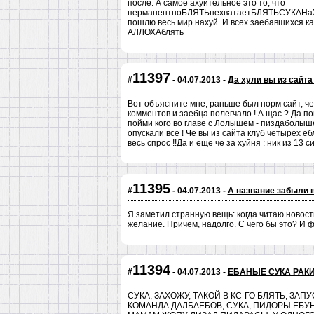
после. А самое ахуительное это то, что
перманентноБЛЯТЬнехватаетБЛЯТЬСУКАНаХХ
пошлю весь мир нахуй. И всех заебавшихся как
АЛЛОХАблять
11397
#
- 04.07.2013 -
Да хули вы из сайта
Вот объясните мне, раньше был норм сайт, че
комментов и заебца полегчало ! А щас ? Да по
пойми кого во главе с Лолышем - пиздаболыше
опускали все ! Че вы из сайта клуб четырех е
весь спрос !!Да и еще че за хуйня : ник из 13 
11395
#
- 04.07.2013 -
А название забыли 
Я заметил странную вещь: когда читаю новост
желание. Причем, надолго. С чего бы это? И фи
11394
#
- 04.07.2013 -
ЕБАНЫЕ СУКА РАКИ
СУКА, ЗАХОЖУ, ТАКОЙ В КС-ГО БЛЯТЬ, З
КОМАНДА ДАЛБАЕБОВ, СУКА, ПИДОРЫ ЕБУ