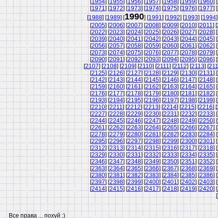
[
1954
] [
1955
] [
1956
] [
1957
] [
1958
] [
1959
] [
1960
] [
[
1971
] [
1972
] [
1973
] [
1974
] [
1975
] [
1976
] [
1977
] [
1990
[
1988
] [
1989
] [
] [
1991
] [
1992
] [
1993
] [
1994
]
[
2005
] [
2006
] [
2007
] [
2008
] [
2009
] [
2010
] [
2011
] [
[
2022
] [
2023
] [
2024
] [
2025
] [
2026
] [
2027
] [
2028
] [
[
2039
] [
2040
] [
2041
] [
2042
] [
2043
] [
2044
] [
2045
] [
[
2056
] [
2057
] [
2058
] [
2059
] [
2060
] [
2061
] [
2062
] [
[
2073
] [
2074
] [
2075
] [
2076
] [
2077
] [
2078
] [
2079
] [
[
2090
] [
2091
] [
2092
] [
2093
] [
2094
] [
2095
] [
2096
] [
[
2107
] [
2108
] [
2109
] [
2110
] [
2111
] [
2112
] [
2113
] [
21
[
2125
] [
2126
] [
2127
] [
2128
] [
2129
] [
2130
] [
2131
] [
[
2142
] [
2143
] [
2144
] [
2145
] [
2146
] [
2147
] [
2148
] [
[
2159
] [
2160
] [
2161
] [
2162
] [
2163
] [
2164
] [
2165
] [
[
2176
] [
2177
] [
2178
] [
2179
] [
2180
] [
2181
] [
2182
] [
[
2193
] [
2194
] [
2195
] [
2196
] [
2197
] [
2198
] [
2199
] [
[
2210
] [
2211
] [
2212
] [
2213
] [
2214
] [
2215
] [
2216
] [
[
2227
] [
2228
] [
2229
] [
2230
] [
2231
] [
2232
] [
2233
] [
[
2244
] [
2245
] [
2246
] [
2247
] [
2248
] [
2249
] [
2250
] [
[
2261
] [
2262
] [
2263
] [
2264
] [
2265
] [
2266
] [
2267
] [
[
2278
] [
2279
] [
2280
] [
2281
] [
2282
] [
2283
] [
2284
] [
[
2295
] [
2296
] [
2297
] [
2298
] [
2299
] [
2300
] [
2301
] [
[
2312
] [
2313
] [
2314
] [
2315
] [
2316
] [
2317
] [
2318
] [
[
2329
] [
2330
] [
2331
] [
2332
] [
2333
] [
2334
] [
2335
] [
[
2346
] [
2347
] [
2348
] [
2349
] [
2350
] [
2351
] [
2352
] [
[
2363
] [
2364
] [
2365
] [
2366
] [
2367
] [
2368
] [
2369
] [
[
2380
] [
2381
] [
2382
] [
2383
] [
2384
] [
2385
] [
2386
] [
[
2397
] [
2398
] [
2399
] [
2400
] [
2401
] [
2402
] [
2403
] [
[
2414
] [
2415
] [
2416
] [
2417
] [
2418
] [
2419
] [
2420
] [
[
Все права ... похуй :)