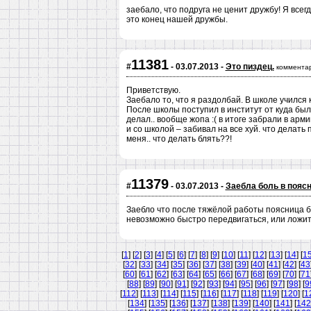
заебало, что подруга не ценит дружбу! Я всегд
это конец нашей дружбы.
11381
#
- 03.07.2013 -
Это пиздец.
коммента
Приветствую.
Заебало то, что я раздолбай. В школе учился ка
После школы поступил в институт от куда был 
делал.. вообще жопа :( в итоге забрали в арми
и со школой – забивал на все хуй. что делать п
меня.. что делать блять??!
11379
#
- 03.07.2013 -
Заебла боль в пояс
Заебло что после тяжёлой работы поясница б
невозможно быстро передвигаться, или ложит
[
1
] [
2
] [
3
] [
4
] [
5
] [
6
] [
7
] [
8
] [
9
] [
10
] [
11
] [
12
] [
13
] [
14
] [
1
[
32
] [
33
] [
34
] [
35
] [
36
] [
37
] [
38
] [
39
] [
40
] [
41
] [
42
] [
43
[
60
] [
61
] [
62
] [
63
] [
64
] [
65
] [
66
] [
67
] [
68
] [
69
] [
70
] [
71
[
88
] [
89
] [
90
] [
91
] [
92
] [
93
] [
94
] [
95
] [
96
] [
97
] [
98
] [
9
[
112
] [
113
] [
114
] [
115
] [
116
] [
117
] [
118
] [
119
] [
120
] [
1
[
134
] [
135
] [
136
] [
137
] [
138
] [
139
] [
140
] [
141
] [
142