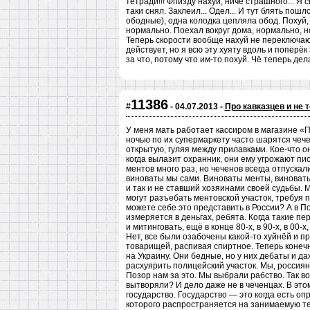
тетради!!! Фпизду нахуй, ничё страшного... Я 
таки снял. Заклеил... Одел... И тут блять по
ободные), одна колодка цепляла обод. Похуй,
нормально. Поехал вокруг дома, нормально, н
Теперь скорости вообще нахуй не переключают
действует, но я всю эту хуяту вдоль и попер
за что, потому что им-то похуй. Чё теперь дела
11386
#
- 04.07.2013 -
Про кавказцев и не 
У меня мать работает кассиром в магазине «П
ночью по их супермаркету часто шарятся чече
открытую, гуляя между прилавками. Кое-что о
когда вылазит охранник, они ему угрожают пи
ментов много раз, но чеченов всегда отпускали
виноваты мы сами. Виноваты менты, виноваты
и так и не ставший хозяинами своей судьбы. 
могут разъебать ментовской участок, требуя 
можете себе это представить в России? А в По
измеряется в деньгах, ребята. Когда такие пе
и митинговать, ещё в конце 80-х, в 90-х, в 00
Нет, все были озабочены какой-то хуйнёй и п
товарищей, распивая спиртное. Теперь конечн
на Украину. Они бедные, но у них дебаты и да
расхуярить полицейский участок. Мы, россия
Позор нам за это. Мы выбрали рабство. Так во
вытворяли? И дело даже не в чеченцах. В этом
государство. Государство — это когда есть о
которого распространяется на занимаемую тер