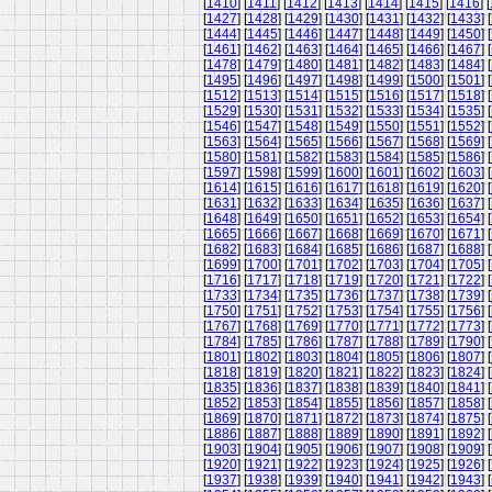
[
1410
] [
1411
] [
1412
] [
1413
] [
1414
] [
1415
] [
1416
] [
[
1427
] [
1428
] [
1429
] [
1430
] [
1431
] [
1432
] [
1433
] [
[
1444
] [
1445
] [
1446
] [
1447
] [
1448
] [
1449
] [
1450
] [
[
1461
] [
1462
] [
1463
] [
1464
] [
1465
] [
1466
] [
1467
] [
[
1478
] [
1479
] [
1480
] [
1481
] [
1482
] [
1483
] [
1484
] [
[
1495
] [
1496
] [
1497
] [
1498
] [
1499
] [
1500
] [
1501
] [
[
1512
] [
1513
] [
1514
] [
1515
] [
1516
] [
1517
] [
1518
] [
[
1529
] [
1530
] [
1531
] [
1532
] [
1533
] [
1534
] [
1535
] [
[
1546
] [
1547
] [
1548
] [
1549
] [
1550
] [
1551
] [
1552
] [
[
1563
] [
1564
] [
1565
] [
1566
] [
1567
] [
1568
] [
1569
] [
[
1580
] [
1581
] [
1582
] [
1583
] [
1584
] [
1585
] [
1586
] [
[
1597
] [
1598
] [
1599
] [
1600
] [
1601
] [
1602
] [
1603
] [
[
1614
] [
1615
] [
1616
] [
1617
] [
1618
] [
1619
] [
1620
] [
[
1631
] [
1632
] [
1633
] [
1634
] [
1635
] [
1636
] [
1637
] [
[
1648
] [
1649
] [
1650
] [
1651
] [
1652
] [
1653
] [
1654
] [
[
1665
] [
1666
] [
1667
] [
1668
] [
1669
] [
1670
] [
1671
] [
[
1682
] [
1683
] [
1684
] [
1685
] [
1686
] [
1687
] [
1688
] [
[
1699
] [
1700
] [
1701
] [
1702
] [
1703
] [
1704
] [
1705
] [
[
1716
] [
1717
] [
1718
] [
1719
] [
1720
] [
1721
] [
1722
] [
[
1733
] [
1734
] [
1735
] [
1736
] [
1737
] [
1738
] [
1739
] [
[
1750
] [
1751
] [
1752
] [
1753
] [
1754
] [
1755
] [
1756
] [
[
1767
] [
1768
] [
1769
] [
1770
] [
1771
] [
1772
] [
1773
] [
[
1784
] [
1785
] [
1786
] [
1787
] [
1788
] [
1789
] [
1790
] [
[
1801
] [
1802
] [
1803
] [
1804
] [
1805
] [
1806
] [
1807
] [
[
1818
] [
1819
] [
1820
] [
1821
] [
1822
] [
1823
] [
1824
] [
[
1835
] [
1836
] [
1837
] [
1838
] [
1839
] [
1840
] [
1841
] [
[
1852
] [
1853
] [
1854
] [
1855
] [
1856
] [
1857
] [
1858
] [
[
1869
] [
1870
] [
1871
] [
1872
] [
1873
] [
1874
] [
1875
] [
[
1886
] [
1887
] [
1888
] [
1889
] [
1890
] [
1891
] [
1892
] [
[
1903
] [
1904
] [
1905
] [
1906
] [
1907
] [
1908
] [
1909
] [
[
1920
] [
1921
] [
1922
] [
1923
] [
1924
] [
1925
] [
1926
] [
[
1937
] [
1938
] [
1939
] [
1940
] [
1941
] [
1942
] [
1943
] [