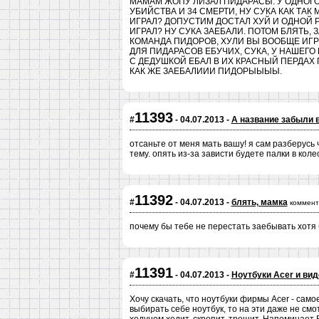
МАМАМ ЖОПУ ЛИЗАЛ ПИДАРАСЫ. У ОДНОГО 
УБИЙСТВА И 34 СМЕРТИ, НУ СУКА КАК ТАК
ИГРАЛ? ДОПУСТИМ ДОСТАЛ ХУЙ И ОДНОЙ Р
ИГРАЛ? НУ СУКА ЗАЕБАЛИ. ПОТОМ БЛЯТЬ,
КОМАНДА ПИДОРОВ, ХУЛИ ВЫ ВООБЩЕ ИГРУ
ДЛЯ ПИДАРАСОВ ЕБУЧИХ, СУКА, У НАШЕГО 
С ДЕДУШКОЙ ЕБАЛ В ИХ КРАСНЫЙ ПЕРДАХ
КАК ЖЕ ЗАЕБАЛИИИ ПИДОРЫЫЫЫ.
11393
#
- 04.07.2013 -
А название забыли 
отсаньте от меня мать вашу! я сам разберусь ч
тему. опять из-за зависти будете палки в коле
11392
#
- 04.07.2013 -
блять, мамка
коммент
почему бы тебе не перестать заебывать хотя 
11391
#
- 04.07.2013 -
Ноутбуки Acer и вид
Хочу скачать, что ноутбуки фирмы Acer - сам
выбирать себе ноутбук, то на эти даже не см