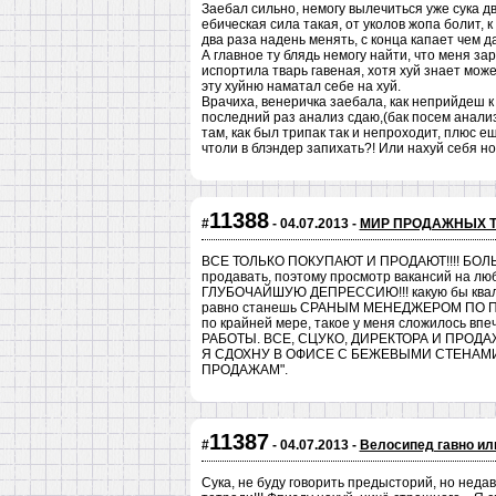
Заебал сильно, немогу вылечиться уже сука дв
ебическая сила такая, от уколов жопа болит, к
два раза надень менять, с конца капает чем д
А главное ту блядь немогу найти, что меня зар
испортила тварь гавеная, хотя хуй знает может
эту хуйню наматал себе на хуй.
Врачиха, венеричка заебала, как неприйдеш к
последний раз анализ сдаю,(бак посем анализ, 
там, как был трипак так и непроходит, плюс е
чтоли в блэндер запихать?! Или нахуй себя н
11388
#
- 04.07.2013 -
МИР ПРОДАЖНЫХ 
ВСЕ ТОЛЬКО ПОКУПАЮТ И ПРОДАЮТ!!!! БОЛЬШ
продавать, поэтому просмотр вакансий на л
ГЛУБОЧАЙШУЮ ДЕПРЕССИЮ!!! какую бы квалифи
равно станешь СРАНЫМ МЕНЕДЖЕРОМ ПО 
по крайней мере, такое у меня сложилось в
РАБОТЫ. ВСЕ, СЦУКО, ДИРЕКТОРА И ПРОДАЖН
Я СДОХНУ В ОФИСЕ С БЕЖЕВЫМИ СТЕНАМИ
ПРОДАЖАМ".
11387
#
- 04.07.2013 -
Велосипед гавно или
Сука, не буду говорить предысторий, но недав