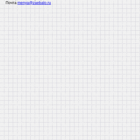
Почта
menya@zaebalo.ru