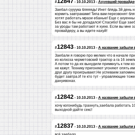
12847
#
- 10.10.2013 -
Ахуевший провайде
Заебал суууука бляяядь! Инет блядь 3й день 
кормить завтраками! Типа вам перезвонят бля
хотят работать мрази ебаные! Еще с ахуенным
Без вас я бы не догадался! Спасибо! Еще заеб
за уроды там работают я хуею. Если вы мне з
провайдеру, а вы идите нахуй!
12843
#
- 10.10.2013 -
А название забыли 
Заебали я говорю про мелких что в начале пр
из колхоза черметовский трактор а га 16 земл
А потом то да их вынудили примкнуть к тем х
не кажут. Технику пригоняют угоняют опять им
друг другу проигрывают.Не успеваем запоминат
будет завтра.И те кто тут - управляющие тож
дануивонах.
12842
#
- 10.10.2013 -
А название забыли 
хочу когонибудь трахнуть,заебала работать 1
выходной-дайте секс!
12837
#
- 10.10.2013 -
А название забыли 
всё заебало