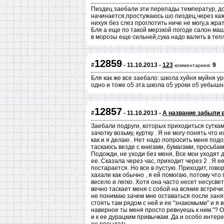
Пиздец заебали эти перепады температур, до
начинается,простужаюсь шо пиздец,через каж
нихуя без слез проглотить ниче не могу,а жрат
Бля а еще по такой мерзкой погоде салон ма
в морозы еще сильней,сука надо валить в тепл
12859
#
- 11.10.2013 -
123
9
комментариев:
Бля как же все заебало: школа хуйня муйня ур
одно и тоже о5 эта школа о5 уроки о5 уебыш
12857
#
- 11.10.2013 -
А название забыли 
Заебали подруги, которых приходиться сутками
зачотку возьму, куртку . Я не могу понять что
как и я делаю . Нет надо попросить меня подож
таскаюсь везде с книгами, бумагами, просьбам
Подожди, не уходи без меня, Все мои уходят д
ее. Сказала через час, приходит через 2 . Я 
постарается. Но все в пустую. Приходит, гово
хахали как обычно , я ей помогаю, потому что
весело и легко. Хотя она часто несет несусве
вечно таскает меня с собой на всякие встречи.
не понимаю зачем мне оставаться после занят
стоять там рядом с ней и ее "знакомыми" и я 
наверное ты меня просто ревнуешь к ним."? Ох
и к ее дурацким привычкам. Да и особо интер