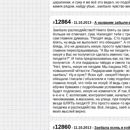
царапинки, и сука я же всё это видел, но подой
камня рядом, найду убью...заебало чувство в
12864
#
- 11.10.2013 -
А название забыли 
Заебало распиздяйство!!! Никто блять за свои
больше не отвечает, сука. Напиздят тебе с три
сам главное думаешь: "Пиздят ведь. Сто пудов
блять, ну ведь не выполнят что обещают". А гл
блядь, это не доказать нихуя, просто чувствуе
главное переспрашиваешь: "А Вы не пиздите
нихуя у Вас не получится сделать именно так,
пиздите?". И типа предсказываешь как, на твой
получится . А эти пидарасы твёрдо и смело та
"Нет, блять, нихуя не пиздим. Мы пацаны HD, 
повышенной чёткости. Пидарасами будем - вс
заебись". Ну и хуле? Ясен хуй - нихуя!!! Нихуя 
обещали / писали / объясняли и тому подобно
главное похуй, что тебе не похуй. И ведь сука 
ебучих бумажек с подробными условиями / о
будет подписано, нихуя не изменится. И так, б
е-е-е-е. С коллегами, контрагентами, начальст
чиновниками, в магазине, на улице, при покупке
везде БЛЯТЬ пиздят!!! Это просто какое-то в
пиздежа и распиздяйства. Всё, пиздец, заёб 
моих мыслей верно.
12860
#
- 11.10.2013 -
Заебала осень и ху