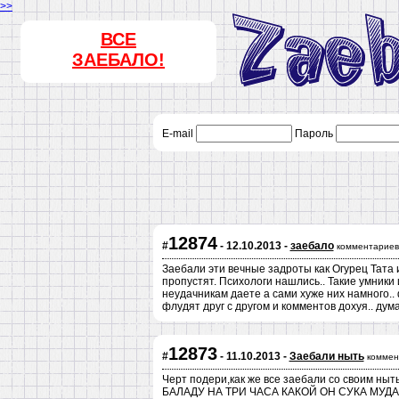
>>
ВСЕ
ЗАЕБАЛО!
E-mail
Пароль
12874
#
- 12.10.2013 -
заебало
комментариев
Заебали эти вечные задроты как Огурец Тата 
пропустят. Психологи нашлись.. Такие умники
неудачникам даете а сами хуже них намного.. 
флудят друг с другом и комментов дохуя.. дум
12873
#
- 11.10.2013 -
Заебали ныть
коммен
Черт подери,как же все заебали со своим ны
БАЛАДУ НА ТРИ ЧАСА КАКОЙ ОН СУКА МУДА