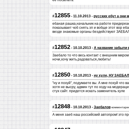
ее посылать.
12855
#
- 11.10.2013 -
русских ебут а они 
ебаная рашка,начальник на работе придереае
показывает чоб снять зп и вобще этот вор еб
везде знакомые органы бездействуют ЗАЕ
12852
#
- 10.10.2013 -
А название забыли 
Заебало то что весь контакт с внешним миром 
ночи,хочу жить,радоваться,любить!
12850
#
- 10.10.2013 -
ну хуле, НУ ЗАЕБА
"ну и похуй", подумаете вы. А мне похуй что в
хотя не высру, админ тут по ходу на модерац
стух сайт. придется искать заменитель хуле
12848
#
- 10.10.2013 -
Заебалов
комментари
А меня заеб наш российский автопром! это пр