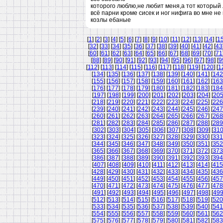
которого люблю,не любит меня,а тот который
всё парни кроме сисек и ног нифига во мне не
козлы ебаные
[
1
] [
2
] [
3
] [
4
] [
5
] [
6
] [
7
] [
8
] [
9
] [
10
] [
11
] [
12
] [
13
] [
14
] [
1
[
32
] [
33
] [
34
] [
35
] [
36
] [
37
] [
38
] [
39
] [
40
] [
41
] [
42
] [
43
[
60
] [
61
] [
62
] [
63
] [
64
] [
65
] [
66
] [
67
] [
68
] [
69
] [
70
] [
71
[
88
] [
89
] [
90
] [
91
] [
92
] [
93
] [
94
] [
95
] [
96
] [
97
] [
98
] [
9
[
112
] [
113
] [
114
] [
115
] [
116
] [
117
] [
118
] [
119
] [
120
] [
1
[
134
] [
135
] [
136
] [
137
] [
138
] [
139
] [
140
] [
141
] [
142
[
155
] [
156
] [
157
] [
158
] [
159
] [
160
] [
161
] [
162
] [
163
[
176
] [
177
] [
178
] [
179
] [
180
] [
181
] [
182
] [
183
] [
184
[
197
] [
198
] [
199
] [
200
] [
201
] [
202
] [
203
] [
204
] [
20
[
218
] [
219
] [
220
] [
221
] [
222
] [
223
] [
224
] [
225
] [
226
[
239
] [
240
] [
241
] [
242
] [
243
] [
244
] [
245
] [
246
] [
247
[
260
] [
261
] [
262
] [
263
] [
264
] [
265
] [
266
] [
267
] [
268
[
281
] [
282
] [
283
] [
284
] [
285
] [
286
] [
287
] [
288
] [
289
[
302
] [
303
] [
304
] [
305
] [
306
] [
307
] [
308
] [
309
] [
31
[
323
] [
324
] [
325
] [
326
] [
327
] [
328
] [
329
] [
330
] [
331
[
344
] [
345
] [
346
] [
347
] [
348
] [
349
] [
350
] [
351
] [
352
[
365
] [
366
] [
367
] [
368
] [
369
] [
370
] [
371
] [
372
] [
373
[
386
] [
387
] [
388
] [
389
] [
390
] [
391
] [
392
] [
393
] [
394
[
407
] [
408
] [
409
] [
410
] [
411
] [
412
] [
413
] [
414
] [
415
[
428
] [
429
] [
430
] [
431
] [
432
] [
433
] [
434
] [
435
] [
436
[
449
] [
450
] [
451
] [
452
] [
453
] [
454
] [
455
] [
456
] [
457
[
470
] [
471
] [
472
] [
473
] [
474
] [
475
] [
476
] [
477
] [
478
[
491
] [
492
] [
493
] [
494
] [
495
] [
496
] [
497
] [
498
] [
49
[
512
] [
513
] [
514
] [
515
] [
516
] [
517
] [
518
] [
519
] [
520
[
533
] [
534
] [
535
] [
536
] [
537
] [
538
] [
539
] [
540
] [
541
[
554
] [
555
] [
556
] [
557
] [
558
] [
559
] [
560
] [
561
] [
562
[
575
] [
576
] [
577
] [
578
] [
579
] [
580
] [
581
] [
582
] [
583