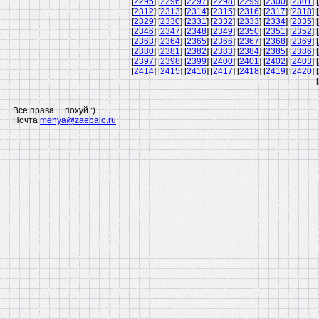
[
2295
] [
2296
] [
2297
] [
2298
] [
2299
] [
2300
] [
2301
] [
[
2312
] [
2313
] [
2314
] [
2315
] [
2316
] [
2317
] [
2318
] [
[
2329
] [
2330
] [
2331
] [
2332
] [
2333
] [
2334
] [
2335
] [
[
2346
] [
2347
] [
2348
] [
2349
] [
2350
] [
2351
] [
2352
] [
[
2363
] [
2364
] [
2365
] [
2366
] [
2367
] [
2368
] [
2369
] [
[
2380
] [
2381
] [
2382
] [
2383
] [
2384
] [
2385
] [
2386
] [
[
2397
] [
2398
] [
2399
] [
2400
] [
2401
] [
2402
] [
2403
] [
[
2414
] [
2415
] [
2416
] [
2417
] [
2418
] [
2419
] [
2420
] [
[
Все права ... похуй :)
Почта
menya@zaebalo.ru