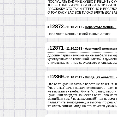
ПОСЛУШАТЬ КАК МНЕ ХУЕВО И РЕШИТЬ СУ
ТОЛЬКО НЫТЬ И УМЕЮ, А ДЕЛАТЬ НИХУЯ НЕ ХО
РАССКАЖУ ЭТО ТАК ИНТЕРЕСНО И ВЕСЕЛО
О ТОМ КАК У ВАС ВСЕ ПЛОХО БЛЯТЬ ДОЛБАЕ
12872
#
- 11.10.2013 -
Пора чтото менять...
Пора чтото менять в своей жизни!Срочно!
12871
#
- 11.10.2013 -
Аля-улю!!
комментари
Дорогие парни и мужики как же заебали вы харк
чувствуешь себя конченной шлюхой!!! Думаешь
отплевывается , нас девушек это очень раздра
12869
#
- 11.10.2013 -
Пиздец какой-то!!!!!
Это блять уже ни в какие ворота не лезет! "Я
"хвостатых" зачет на халяву поставил, нахуя 
не высказать - заебал блять! "справедливости
- уже ништяк будет! Но неееет блять, это же т
мозги!Да я такой весь ахуенный!" - да дерьма 
палатят - ты молодеееец, а ты сука что решил 
же блять логика! Глядя на это, хочется узакон