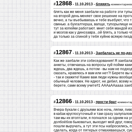
12868
#
- 11.10.2013 -
бляяять
комментариев
блять как же меня заебали на работе эти тупы
на второй день меняет свое решение на прот
вечно, а ты въебываешь и тебе въебуют, что т
свинью. а бухгалтерша, вапще, тупорылище неа
тут за копейки работают. мнит себя мандой и
и мозгов как у динозавра...ой блять, а только
да только за спиной у тебя хуйню всякую пизди
12867
#
- 11.10.2013 -
Заебалась не по-де
Как же заебали эти собеседования! Я заебал
анкеты, отвечаешь на вопросы хуй пойми каки
ждешь, два ждешь, а потом - вы нам не подход
сказать, нравлюсь я вам или нет?! Берете вы 
- так и скажите! Какие вам люди нужны вообще, 
обычный человек. Не идиот, не дебил, всему н
берете, сами всему учите!!1 АААаААаааа заеб
12866
#
- 11.10.2013 -
прости брат
коммента
Вчера бухали с друзьями всю ночь, ляпки, пиво
в кабак круглосуточный и там сразу залупалов
там мы их втоптали, я погнался за одним на 
долбоёбов быковатых, выходит мой друг, говор
пошли выручать, а тут эти псы набросились, пр
сделать, когда от пятерых отмахиваешься, суки