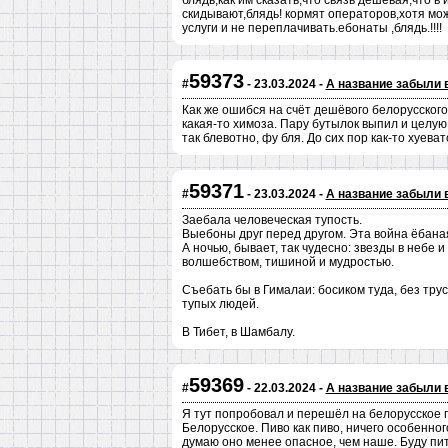
блядь,как им сказать,что связь дешёвая,что в 
скидывают,блядь! кормят операторов,хотя мо
услуги и не переплачивать.ебонаты ,блядь.!!!!
59373
#
- 23.03.2024 -
А название забыли 
Как же ошибся на счёт дешёвого белорусского п
какая-то химоза. Пару бутылок выпил и целую 
так блевотно, фу бля. До сих пор как-то хуеват
59371
#
- 23.03.2024 -
А название забыли 
Заебала человеческая тупость.
Выебоны друг перед другом. Эта война ёбана
А ночью, бывает, так чудесно: звезды в небе 
волшебством, тишиной и мудростью.
Съебать бы в Гималаи: босиком туда, без тру
тупых людей.
В Тибет, в Шамбалу.
59369
#
- 22.03.2024 -
А название забыли 
Я тут попробовал и перешёл на белорусское пи
Белорусское. Пиво как пиво, ничего особенног
думаю оно менее опасное, чем наше. Буду пит