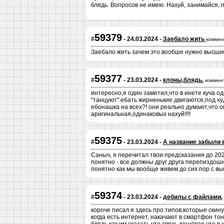
блядь. Вопросов не имею. Нахуй, занимайся, 
59379
#
- 24.03.2024 -
Заебало жить
коммен
Заебало жить зачем это вообше нужно высши
59377
#
- 23.03.2024 -
клоны,блядь.
коммен
интересно,я один заметил,что в инете куча о
"танцуют".ебать жирненькие двигаются,под худ
ебонашка на всех?! они реально думают,что 
аригинальная,одинаковых нахуй!!!!
59375
#
- 23.03.2024 -
А название забыли 
Саныч, я перечитал твои предсказания до 20
понятно - все должны друг друга перепиздошит
понятно как мы вообще живем до сих пор с в
59374
#
- 23.03.2024 -
дебилы с файлами.
короче писал я здесь про типов,которые скину
когда есть интернет, накачают в смартфон то