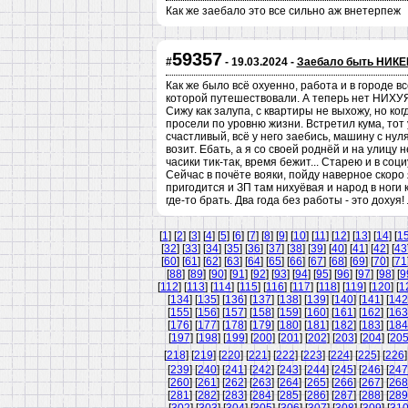
Как же заебало это все сильно аж внетерпеж
59357
#
- 19.03.2024 -
Заебало быть НИКЕМ
Как же было всё охуенно, работа и в городе 
которой путешествовали. А теперь нет НИХУЯ!
Сижу как залупа, с квартиры не выхожу, но к
просели по уровню жизни. Встретил кума, тот 
счастливый, всё у него заебись, машину с нул
возит. Ебать, а я со своей роднёй и на улицу 
часики тик-так, время бежит... Старею и в со
Сейчас в почёте вояки, пойду наверное скоро
пригодится и ЗП там нихуёвая и народ в ноги 
где-то брать. Два года без работы - это дохуя!
[
1
] [
2
] [
3
] [
4
] [
5
] [
6
] [
7
] [
8
] [
9
] [
10
] [
11
] [
12
] [
13
] [
14
] [
1
[
32
] [
33
] [
34
] [
35
] [
36
] [
37
] [
38
] [
39
] [
40
] [
41
] [
42
] [
43
[
60
] [
61
] [
62
] [
63
] [
64
] [
65
] [
66
] [
67
] [
68
] [
69
] [
70
] [
71
[
88
] [
89
] [
90
] [
91
] [
92
] [
93
] [
94
] [
95
] [
96
] [
97
] [
98
] [
9
[
112
] [
113
] [
114
] [
115
] [
116
] [
117
] [
118
] [
119
] [
120
] [
1
[
134
] [
135
] [
136
] [
137
] [
138
] [
139
] [
140
] [
141
] [
142
[
155
] [
156
] [
157
] [
158
] [
159
] [
160
] [
161
] [
162
] [
163
[
176
] [
177
] [
178
] [
179
] [
180
] [
181
] [
182
] [
183
] [
184
[
197
] [
198
] [
199
] [
200
] [
201
] [
202
] [
203
] [
204
] [
20
[
218
] [
219
] [
220
] [
221
] [
222
] [
223
] [
224
] [
225
] [
226
]
[
239
] [
240
] [
241
] [
242
] [
243
] [
244
] [
245
] [
246
] [
247
[
260
] [
261
] [
262
] [
263
] [
264
] [
265
] [
266
] [
267
] [
268
[
281
] [
282
] [
283
] [
284
] [
285
] [
286
] [
287
] [
288
] [
289