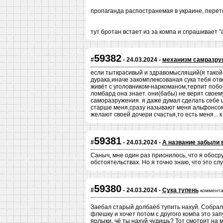
пропаганда распостранемая в украине, перете
тут бротан встает из за компа и спрашивает "
59382
#
- 24.03.2024 -
механизм самразруш
если тыткрасивый и здравомыслящий(я такой,
дурака,иначе закомплексованая сука тебя отвер
живёт с уголовником-наркоманом,терпит побои
ломбард она знает. они(бабы) не верят своему
саморазружения. я даже думал сделать себе ш
старше меня,сразу называют меня альфонсом 
желают своей дочери счастья,то есть меня... к
59381
#
- 24.03.2024 -
А название забыли 
Саныч, мне один раз приснилось, что я обосрус
обстоятельствах. Но я точно знаю, что это сл
59380
#
- 24.03.2024 -
Сука тупень
коммента
Заебал старый долбаёб тупить нахуй. Собралс
флешку и хочет потом с другого компа это зап
ярлыки, чё ты нахуй чудишь? Тот смотрит на м