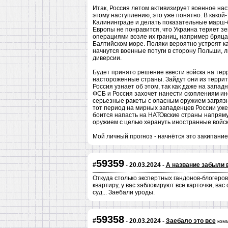
Итак, Россия летом активизирует военное нас
этому наступлению, это уже понятно. В какой
Калининграде и делать показательные марш-б
Европы не понравится, что Украина теряет зе
операциями возле их границ, например бряц
Балтийском море. Поляки вероятно устроят ка
начнутся военные потуги в сторону Польши, л
диверсии.
Будет принято решение ввести войска на тер
настороженные страны. Зайдут они из террито
Россия узнает об этом, так как даже на запа
ФСБ и Россия захочет нанести скоплениям ин
серьезные ракеты с опасным оружием загрязн
тот период на мирных западенцев России уже
боится напасть на НАТОвские страны напряму
оружием с целью херануть иностранные войска
Мой личный прогноз - начнётся это закипание
59359
#
- 20.03.2024 -
А название забыли 
Откуда столько экспертных гандонов-блогеров 
квартиру, у вас заблокируют всё карточки, ва
суд... Заебали уроды.
59358
#
- 20.03.2024 -
Заебало это все
ком