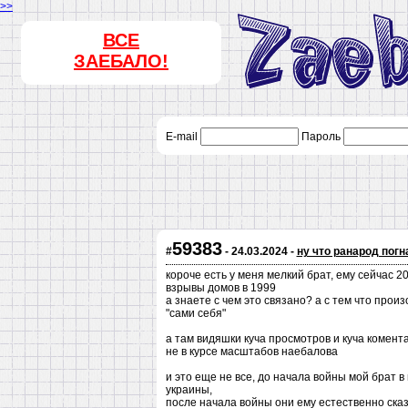
>>
ВСЕ
ЗАЕБАЛО!
E-mail
Пароль
59383
#
- 24.03.2024 -
ну что ранарод погн
короче есть у меня мелкий брат, ему сейчас 2
взрывы домов в 1999
а знаете с чем это связано? а с тем что про
"сами себя"
а там видяшки куча просмотров и куча комен
не в курсе масштабов наебалова
и это еще не все, до начала войны мой брат 
украины,
после начала войны они ему естественно сказ