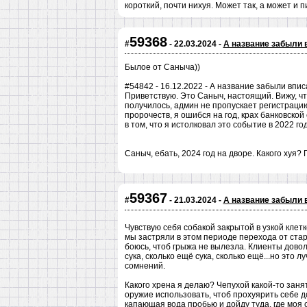
короткий, почти нихуя. Может так, а может и 
59368
#
- 22.03.2024 -
А название забыли 
Былое от Саныча))
#54842 - 16.12.2022 - А название забыли впис
Приветствую. Это Саныч, настоящий. Вижу, чт
получилось, админ не пропускает регистраци
пророчеств, я ошибся на год, крах банковской
в том, что я истолковал это событие в 2022 году
Саныч, ебать, 2024 год на дворе. Какого хуя?
59367
#
- 21.03.2024 -
А название забыли 
Чувствую себя собакой закрытой в узкой клетк
мы застряли в этом периоде перехода от стар
боюсь, чтоб грыжа не вылезла. Клиенты доволь
сука, сколько ещё сука, сколько ещё...но это л
сомнений.
Какого хрена я делаю? Чепухой какой-то занят
оружие использовать, чтоб прохуярить себе до
капающая вода пробью и дойду туда, где моя