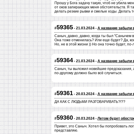
Прошу у Бога задачу такую, чтоб не убила ме
от оков запирающих меня обстоятельств. Я та
делать резкие рывки и смелые ходы. Делать то,
59365
#
- 21.03.2024 -
А название забыли 
Саныч, давно, давно, когда ты был "Санычем 
Она тоже отменилась? Или еще будет? Да, кон
Но, не в этой жизни )) Но она точно будет, по-
59364
#
- 21.03.2024 -
А название забыли 
Саныч, ты выложил новейшие предсказания, 
по-другому должно было всё случиться.
59361
#
- 20.03.2024 -
А название забыли 
ДА КАК С ЛЮДЬМИ РАЗГОВАРИВАТЬ?!??
59360
#
- 20.03.2024 -
Летом будет обостр
Привет, это Саныч. Хотел бы попробовать лог
представляю.