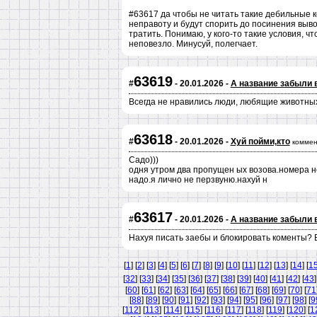
#63617 да чтобы не читать такие дебильные 
неправоту и будут спорить до посинения выво
тратить. Понимаю, у кого-то такие условия, ч
неповезло. Минусуй, полегчает.
63619
#
- 20.01.2026 -
А название забыли 
Всегда не нравились люди, любящие животных
63618
#
- 20.01.2026 -
Хуй пойми,кто
коммен
Садо)))
одня утром два пропущен ых возова.номера не
надо.я лично не перзвуню.нахуй н
63617
#
- 20.01.2026 -
А название забыли 
Нахуя писать заебы и блокировать коменты? Б
[
1
] [
2
] [
3
] [
4
] [
5
] [
6
] [
7
] [
8
] [
9
] [
10
] [
11
] [
12
] [
13
] [
14
] [
1
[
32
] [
33
] [
34
] [
35
] [
36
] [
37
] [
38
] [
39
] [
40
] [
41
] [
42
] [
43
]
[
60
] [
61
] [
62
] [
63
] [
64
] [
65
] [
66
] [
67
] [
68
] [
69
] [
70
] [
71
[
88
] [
89
] [
90
] [
91
] [
92
] [
93
] [
94
] [
95
] [
96
] [
97
] [
98
] [
9
[
112
] [
113
] [
114
] [
115
] [
116
] [
117
] [
118
] [
119
] [
120
] [
1