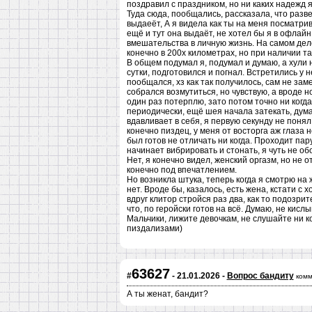
поздравил с праздником, но ни каких надежд я
Туда сюда, пообщались, рассказала, что развел
выдаеёт, А я видела как ты на меня посматри
ещё и тут она выдаёт, не хотел бы я в офлайн
вмешательства в личную жизнь. На самом деле
конечно в 200х километрах, но при наличии та
В общем подумал я, подумал и думаю, а хули н
сутки, подготовился и погнал. Встретились у н
пообщался, хз как так получилось, сам не заме
собрался возмутиться, но чувствую, а вроде нор
один раз потерплю, зато потом точно ни когд
периодически, ещё шея начала затекать, дума
вдавливает в себя, я первую секунду не понял
конечно пиздец, у меня от восторга аж глаза 
был готов не отличать ни когда. Проходит пару
начинает вибрировать и стонать, я чуть не о
Нет, я конечно видел, женский оргазм, но не о
конечно под впечатлением.
Но возникла штука, теперь когда я смотрю на 
нет. Вроде бы, казалось, есть жена, кстати с 
вдруг клитор стройся раз два, как то подозри
что, по геройски готов на всё. Думаю, не кис
Мальчики, лижите девочкам, не слушайте ни ко
пиздализами)
63627
#
- 21.01.2026 -
Вопрос бандиту
комм
А ты женат, бандит?