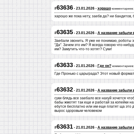
63636
#
- 23.01.2026 -
хорашо
комментариев:
харошо же пока нету, заебв да? ни бандитов, 
63635
#
- 23.01.2026 -
А название забыли 
Заебали звонить. Я уже не понимаю, роботы эт
"Да". Зачем это им? Я всегда говорю что-нибу
им? Замутить что-то хотят? Суки!
63633
#
- 21.01.2026 -
Где он?
комментариев:
Где Пронько с царьграда? Этот новый форма
63632
#
- 21.01.2026 -
А название забыли 
суки блядь все заебало все нахуй хочется что
бабы жмотят так еще и работай за копейки наху
ебутся бесплатно или им еще платят ща это 
вырос здоровым человеком
63631
#
- 21.01.2026 -
А название забыли 