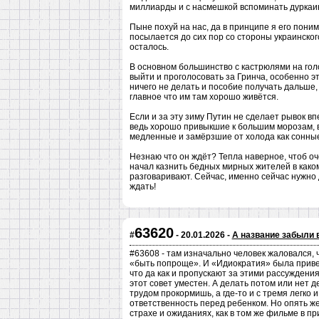
миллиарды и с насмешкой вспоминать дуркаин
Пыне похуй на нас, да в принципе я его поним
посылается до сих пор со стороны украинског
осталось.
В основном большинство с кастрюлями на голо
выйти и проголосовать за Гринча, особенно эт
ничего не делать и пособие получать дальше, 
главное что им там хорошо живётcя.
Если и за эту зиму Путин не сделает рывок вп
ведь хорошо привыкшие к большим морозам, во
медленные и замёрзшие от холода как сонные
Незнаю что он ждёт? Тепла наверное, чтоб о
начал казнить бедных мирных жителей в каком
разговаривают. Сейчас, именно сейчас нужно 
ждать!
63620
#
- 20.01.2026 -
А название забыли 
#63608 - там изначально человек жаловался, ч
«быть попроще». И «Идиократия» была приве
что да как и пропускают за этими рассуждения
этот совет уместен. А делать потом или нет дет
трудом прокормишь, а где-то и с тремя легко и
ответственность перед ребенком. Но опять же,
страхе и ожиданиях, как в том же фильме в пр