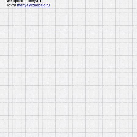
Все права ... похуй :)
Почта
menya@zaebalo.ru