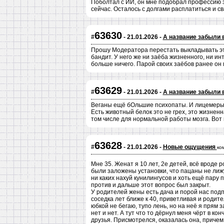
Поболтал с ИИ, он мне подобрал профессию з
сейчас. Осталось с долгами расплатиться и св
63630
#
- 21.01.2026 -
А название забыли 
Прошу Модератора перестать выкладывать это
бандит. У него же ни заёба жизненного, ни и
больше ничего. Парой своих заёбов ранее он м
63629
#
- 21.01.2026 -
А название забыли 
Веганы ещё бОльшие психопаты. И лицемеры
Есть животный белок это не грех, это жизне
том числе для нормальной работы мозга. Вот м
63628
#
- 21.01.2026 -
Новые ощущения
ко
Мне 35. Женат я 10 лет, 2е детей, всё вроде 
были заложены установки, что пацаны не лижу
ни каких нахуй кунилингусов и хоть ещё пару п
против и дальше этот вопрос был закрыт.
У родителей жены есть дача и порой нас подп
соседка лет ближе к 40, приветливая и родит
юбкой не бегаю, тупо лень, но на неё я прям 
нет и нет. А тут что то дёрнул меня чёрт в к
друзья. Присмотрелся, оказалась она, причем