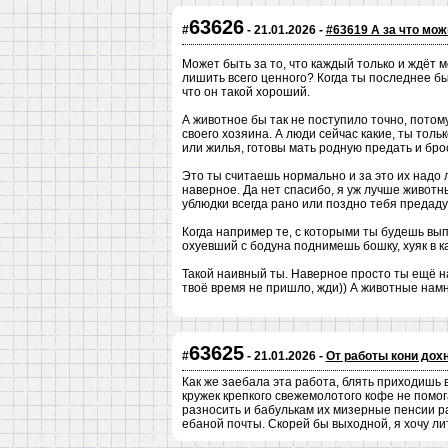
63626
#
- 21.01.2026 -
#63619 А за что мо
Может быть за то, что каждый только и ждёт 
лишить всего ценного? Когда ты последнее бы
что он такой хороший.
А животное бы так не поступило точно, потом
своего хозяина. А люди сейчас какие, ты толь
или жилья, готовы мать родную предать и бро
Это ты считаешь нормально и за это их надо 
наверное. Да нет спасибо, я уж лучше животн
ублюдки всегда рано или поздно тебя предаду
Когда например те, с которыми ты будешь вып
охуевший с бодуна поднимешь бошку, хуяк в ка
Такой наивный ты. Наверное просто ты ещё на
твоё время не пришло, жди)) А животные нам
63625
#
- 21.01.2026 -
От работы кони дохну
Как же заебала эта работа, блять приходишь в
кружек крепкого свежемолотого кофе не помог
разносить и бабулькам их мизерные пенсии раз
ебаной почты. Скорей бы выходной, я хочу ли