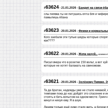
63624
#
- 21.01.2026 -
Бандит на связи ёб
cлы пиявка ты не питушись епта бля и чифир
памылишь ёбана
63623
#
- 20.01.2026 -
Фемки и нормальн
Кого заебали эти тупые шкуры которые спорят
как????
63622
#
- 20.01.2026 -
Жопа нахуй...
коммент
Писал вчера что в розетке 150 вольт, а вот ху
которые не хотят балакать на свиномове.
63621
#
- 20.01.2026 -
Зелёному Пиявке. Эт
Та да братан, надежды уже не стало никакой,
темпами пока до нас дойдёт это спасение и их
стоять и бить копытом на одном месте. Гринч
кинул и нихуя ему. Я в ахуе.
Людям только ещё хуже стало жить, а богачи п