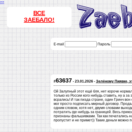
>>
ВСЕ
ЗАЕБАЛО!
E-mail
Пароль
63637
#
- 23.01.2026 -
Зелёному Пиявке, это
Ой Залупный этот ещё бля, нет короче нормал
только из России кого нибудь ставить, ну а за
всрались! И так пизда стране, один Гринч вон
мог просто подписать мирный договор. Продал
одним словом, хотя нет, двумя словами выход
потратить где нибудь за границей. Весь прикол
признаны фальшивками. Так как печатались на
пропустит и не примет)) Такие деньги можно 