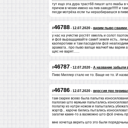
тут ещо эта дура траст68 пишэт што якабы в 
причом в чехии имено на пив-заводе!!!!!!! и т
песди мотрёха если ты неразбираешся в пиве
46788
#
- 12.07.2020 -
варим пыво сваими
у нас на учястке ростёт хмелль и солот паэт
и фсё выращщивайте сами!! земля есть.. лич
каоперотиве и там пасодилли фсё неапходимо
арамата.. про пыво вапще малчю!! мы варим 
щяс не варят.......
46787
#
- 12.07.2020 -
А название забыли 
Пиво Миллер стало не то. Ваще не то. И назва
46786
#
- 12.07.2020 -
верссия про перива
там скарее всево была папытка износиловани
палогаю што мужыки папытались износиловат
полатку из нутри ножом и папытались убежать
жэртф... кароче бились пытались износилова
загатки какие-то а вазможно што фсё очень п
мне хочетца верить што это были порядочьны