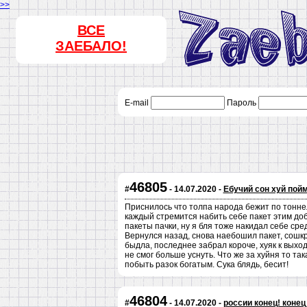
>>
ВСЕ
ЗАЕБАЛО!
E-mail
Пароль
46805
#
- 14.07.2020 -
Ебучий сон хуй пойми
Приснилось что толпа народа бежит по тонне
каждый стремится набить себе пакет этим добр
пакеты пачки, ну я бля тоже накидал себе сред
Вернулся назад, снова наебошил пакет, сошкр
быдла, последнее забрал короче, хуяк к выход
не смог больше уснуть. Что же за хуйня то та
побыть разок богатым. Сука блядь, бесит!
46804
#
- 14.07.2020 -
россии конец! конец