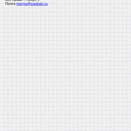
Почта
menya@zaebalo.ru