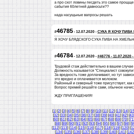
а про схот ловины песдеть это самое прощще 
сабытия 60летней давносьти??
нада насущьные вапросы решать
46785
#
- 12.07.2020 -
CУКА Я ХОЧУ ПИВА
Я ХОЧУ БЛЯДСКОГО СУКА ПИВА НА ХМЕЛЬ
46784
#
- 12.07.2020 -
#46776 - 11.07.2020 
Трудовой стаж действительно в вашем случае
Должность называется "Специалист совокупит
За вредность тоже доплачивают, но тут завис
это вредно и оплачивается молоком.
Районный и северный тоже присутствует, как 
Вопрос премий решайте сами, обычное начис
ЖДУ ПРИГЛАШЕНИЯ!
[
1
] [
2
] [
3
] [
4
] [
5
] [
6
] [
7
] [
8
] [
9
] [
10
] [
11
] [
12
] [
13
] [
14
] [
1
[
32
] [
33
] [
34
] [
35
] [
36
] [
37
] [
38
] [
39
] [
40
] [
41
] [
42
] [
43
[
60
] [
61
] [
62
] [
63
] [
64
] [
65
] [
66
] [
67
] [
68
] [
69
] [
70
] [
71
[
88
] [
89
] [
90
] [
91
] [
92
] [
93
] [
94
] [
95
] [
96
] [
97
] [
98
] [
9
[
112
] [
113
] [
114
] [
115
] [
116
] [
117
] [
118
] [
119
] [
120
] [
1
[
134
] [
135
] [
136
] [
137
] [
138
] [
139
] [
140
] [
141
] [
142