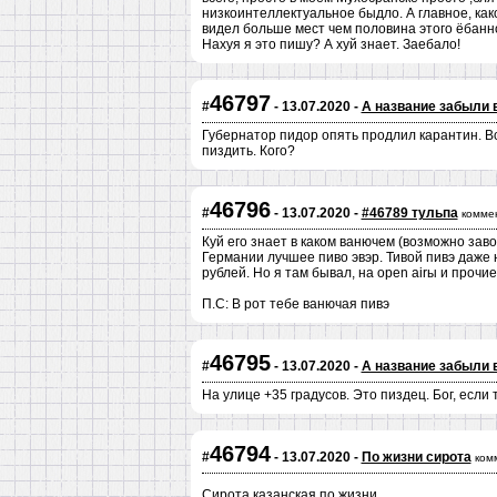
низкоинтеллектуальное быдло. А главное, как
видел больше мест чем половина этого ёбанно
Нахуя я это пишу? А хуй знает. Заебало!
46797
#
- 13.07.2020 -
А название забыли 
Губернатор пидор опять продлил карантин. Вс
пиздить. Кого?
46796
#
- 13.07.2020 -
#46789 тульпа
комме
Куй его знает в каком ванючем (возможно завод
Германии лучшее пиво эвэр. Тивой пивэ даже 
рублей. Но я там бывал, на open airы и прочие
П.С: В рот тебе ванючая пивэ
46795
#
- 13.07.2020 -
А название забыли 
На улице +35 градусов. Это пиздец. Бог, если 
46794
#
- 13.07.2020 -
По жизни сирота
ком
Сирота казанская по жизни...