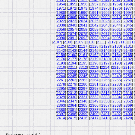
[
1937
] [
1938
] [
1939
] [
1940
] [
1941
] [
1942
] [
1943
] [
[
1954
] [
1955
] [
1956
] [
1957
] [
1958
] [
1959
] [
1960
] [
[
1971
] [
1972
] [
1973
] [
1974
] [
1975
] [
1976
] [
1977
] [
[
1988
] [
1989
] [
1990
] [
1991
] [
1992
] [
1993
] [
1994
] [
[
2005
] [
2006
] [
2007
] [
2008
] [
2009
] [
2010
] [
2011
] [
[
2022
] [
2023
] [
2024
] [
2025
] [
2026
] [
2027
] [
2028
] [
[
2039
] [
2040
] [
2041
] [
2042
] [
2043
] [
2044
] [
2045
] [
[
2056
] [
2057
] [
2058
] [
2059
] [
2060
] [
2061
] [
2062
] [
[
2073
] [
2074
] [
2075
] [
2076
] [
2077
] [
2078
] [
2079
] [
[
2090
] [
2091
] [
2092
] [
2093
] [
2094
] [
2095
] [
2096
] [
[
2107
] [
2108
] [
2109
] [
2110
] [
2111
] [
2112
] [
2113
] [
21
[
2125
] [
2126
] [
2127
] [
2128
] [
2129
] [
2130
] [
2131
] [
[
2142
] [
2143
] [
2144
] [
2145
] [
2146
] [
2147
] [
2148
] [
[
2159
] [
2160
] [
2161
] [
2162
] [
2163
] [
2164
] [
2165
] [
[
2176
] [
2177
] [
2178
] [
2179
] [
2180
] [
2181
] [
2182
] [
[
2193
] [
2194
] [
2195
] [
2196
] [
2197
] [
2198
] [
2199
] [
[
2210
] [
2211
] [
2212
] [
2213
] [
2214
] [
2215
] [
2216
] [
[
2227
] [
2228
] [
2229
] [
2230
] [
2231
] [
2232
] [
2233
] [
[
2244
] [
2245
] [
2246
] [
2247
] [
2248
] [
2249
] [
2250
] [
[
2261
] [
2262
] [
2263
] [
2264
] [
2265
] [
2266
] [
2267
] [
[
2278
] [
2279
] [
2280
] [
2281
] [
2282
] [
2283
] [
2284
] [
[
2295
] [
2296
] [
2297
] [
2298
] [
2299
] [
2300
] [
2301
] [
[
2312
] [
2313
] [
2314
] [
2315
] [
2316
] [
2317
] [
2318
] [
[
2329
] [
2330
] [
2331
] [
2332
] [
2333
] [
2334
] [
2335
] [
[
2346
] [
2347
] [
2348
] [
2349
] [
2350
] [
2351
] [
2352
] [
[
2363
] [
2364
] [
2365
] [
2366
] [
2367
] [
2368
] [
2369
] [
[
2380
] [
2381
] [
2382
] [
2383
] [
2384
] [
2385
] [
2386
] [
[
2397
] [
2398
] [
2399
] [
2400
] [
2401
] [
2402
] [
2403
] [
[
2414
] [
2415
] [
2416
] [
2417
] [
2418
] [
2419
] [
2420
] [
[
Все права ... похуй :)