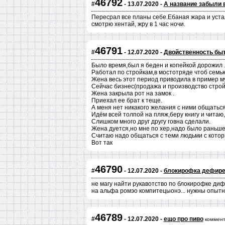
46792
#
- 13.07.2020 -
А название забыли 
Пересрал все планы себе.Ебаная жара и устал
смотрю хентай, жру в 1 час ночи.
46791
#
- 12.07.2020 -
Двойственность бы
Было время,был я беден и копейкой дорожил .
Работал по стройкам,в мостотряде чтоб семь
Жена весь этот период приводила в пример му
Сейчас бизнеc(продажа и производство стро
Жена закрыла рот на замок .
Приехал ее брат к теще.
А меня нет никакого желания с ними общаться
Идём всей толпой на пляж,беру книгу и читаю,
Слишком много друг другу говна сделали.
Жена дуется,но мне по хер,надо было раньше
Считаю надо общаться с теми людьми с котор
Вот так
46790
#
- 12.07.2020 -
блокирофка дефир
не магу найти рукавотство по блокирофке диф
на альфа ромэо компитецыонэ... нужны опыт
46789
#
- 12.07.2020 -
ещо про пиво
коммент