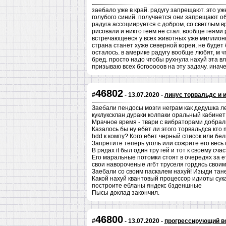
заебало уже в край. радугу запрещают. это уж
голубого синий. получается они запрещают обы
радуга ассоциируется с добром, со светлым в
рисовали и никто геем не стал. вообще геями
встречающееся у всех животных уже миллионы 
страна станет хуже северной кореи, не будет 
осталось. в америке радугу вообще любят, м ч
бред. просто надо чтобы рухнула нахуй эта вл
призываю всех богооооов на эту задачу. инач
46802
#
- 13.07.2020 -
линус торвальдс и 
Заебали пендосы мозги неграм как дедушка ле
куклуксклан дураки колпаки оральный кабинет
Мрачное время - твари с вибраторами добралис
Казалось бы ну ебёт ли этого торвальдса кто 
hdd к компу? Кого ебет черный список или бел
Запретите теперь уголь или сожрите его весь с
В рядах it был один тру гей и тот к своему сч
Его маральные потомки стоят в очередях за 
свои навороченые лгбт труселя гордясь сво
Заебали со своим паскалем нахуй! Изыди тане
Какой нахуй квантовый процессор идиоты сука
построите ебланы яндекс бзденшные
Пысы доклад закончил.
46800
#
- 13.07.2020 -
прогрессирующий во