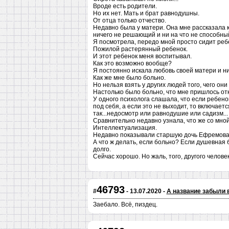
Вроде есть родители.
Но их нет. Мать и брат равнодушны.
От отца только отчество.
Недавно была у матери. Она мне рассказала ка
ничего не решающий и ни на что не способны
Я посмотрела, передо мной просто сидит реб
Пожилой растерянный ребенок.
И этот ребенок меня воспитывал.
Как это возможно вообще?
Я постоянно искала любовь своей матери и ни
Как же мне было больно.
Но нельзя взять у других людей того, чего они 
Настолько было больно, что мне пришлось отк
У одного психолога слашала, что если ребено
под себя, а если это не выходит, то включает
так...недосмотр или равнодушие или садизм...
Сравнительно недавно узнала, что же со мно
Интеллектуализация.
Недавно показывали старшую дочь Ефремова. 
А что ж делать, если больно? Если душевная 
долго.
Сейчас хорошо. Но жаль, того, другого челове
46793
#
- 13.07.2020 -
А название забыли 
Заебало. Всё, пиздец.