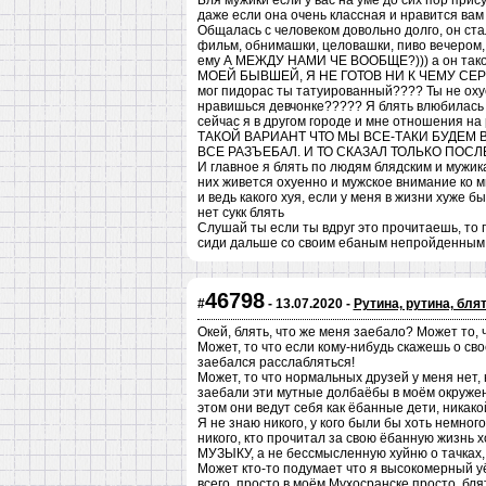
Бля мужики если у вас на уме до сих пор прис
даже если она очень классная и нравится вам
Общалась с человеком довольно долго, он стал
фильм, обнимашки, целовашки, пиво вечером, 
ему А МЕЖДУ НАМИ ЧЕ ВООБЩЕ?))) а он т
МОЕЙ БЫВШЕЙ, Я НЕ ГОТОВ НИ К ЧЕМУ СЕРЬЕЗН
мог пидорас ты татуированный???? Ты не охуе
нравишься девчонке????? Я блять влюбилась у
сейчас я в другом городе и мне отношения н
ТАКОЙ ВАРИАНТ ЧТО МЫ ВСЕ-ТАКИ БУДЕМ В
ВСЕ РАЗЪЕБАЛ. И ТО СКАЗАЛ ТОЛЬКО ПОСЛ
И главное я блять по людям блядским и мужик
них живется охуенно и мужское внимание ко 
и ведь какого хуя, если у меня в жизни хуже б
нет сукк блять
Слушай ты если ты вдруг это прочитаешь, то п
сиди дальше со своим ебаным непройденным 
46798
#
- 13.07.2020 -
Рутина, рутина, блят
Окей, блять, что же меня заебало? Может то,
Может, то что если кому-нибудь скажешь о своё
заебался расслабляться!
Может, то что нормальных друзей у меня нет, н
заебали эти мутные долбаёбы в моём окружени
этом они ведут себя как ёбанные дети, никако
Я не знаю никого, у кого были бы хоть немного
никого, кто прочитал за свою ёбанную жизнь 
МУЗЫКУ, а не бессмысленную хуйню о тачках, с
Может кто-то подумает что я высокомерный уё
всего, просто в моём Мухосранске просто ,бл