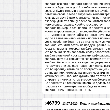
заебало все, что попадает в поле зрения. оч
игнорить будильник до 11. заебало вставать 
совсем, будто телом играли всю ночь в футбол
пакет на столе. заебал энтузиазм коллеги тра
коты дома срут будто круглые сутки, вот пост
очереди дышат в спину. заебало бояться зара
него столько, сколько удобно государству.
заебало примерно все, на что ни посмотрю. з
ночам и просыпаться от этого, чтобы убедить
этот момент. заебали чайки, которые орут кр
музло в тачке на максималки и носятся по но
уебки особенно бесят. из-за них не могу уснут
заебало, что этим летом не поеду в Грецию. и
кошачья шерсть, которая клубами летает по к
что большая часть зарплаты сразу разлетается
заебал маленький срок хранения кефира, како
заебали фрукты, кончаются все время и стоят 
заебало беспокоиться, не видно ли дырку на 
потому что они все еще нравятся и жалко вык
что бойфренд - чемпион по прокрастинации и
в отношениях, которые начинают местами тяг
можно решить. заебало думать, что от этой п
открывать пивко, а потом второе или бокальчи
не просто так и все равно ничего не делать. 
говорить на психотерапии вообще не о том.
заебало. хочу перемен, но нет сил.
46799
#
- 13.07.2020 -
Пошли нахуй пацан