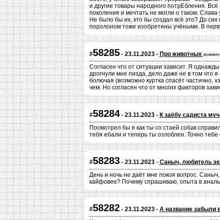
и другие товары народного потрЕбления. Всё
поколения и мечтать не могли о таком. Слава
Не было бы их, кто бы создал всё это? До сих
поролоном тоже изобретены учёными. В перву
58285
#
- 23.11.2023 -
Про животных
коммен
Согласен что от ситуации зависит. Я однажды
дрогнули мне пизда, дело даже не в том что я
болючая (возможно куртка спасёт частично, хз
чем. Но согласен что от многих факторов зави
58284
#
- 23.11.2023 -
К заёбу садиста му
Посмотрел бы я как ты со стаей собак справил
тебя ебали и теперь ты озлоблен. Точно тебе 
58283
#
- 23.11.2023 -
Саныч, любитель эк
День и ночь не даёт мне покоя вопрос. Саныч,
кайфовее? Почему спрашиваю, опыта в анальн
58282
#
- 23.11.2023 -
А название забыли 