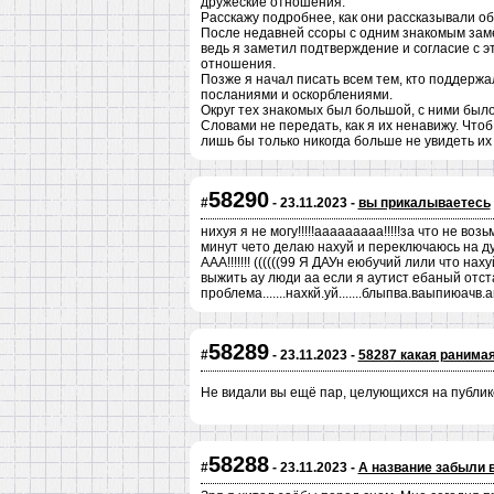
дружеские отношения.
Расскажу подробнее, как они рассказывали об
После недавней ссоры с одним знакомым замет
ведь я заметил подтверждение и согласие с э
отношения.
Позже я начал писать всем тем, кто поддержа
посланиями и оскорблениями.
Округ тех знакомых был большой, с ними было
Словами не передать, как я их ненавижу. Чтоб
лишь бы только никогда больше не увидеть их 
58290
#
- 23.11.2023 -
вы прикалываетесь
нихуя я не могу!!!!!ааааааааа!!!!!за что не во
минут чето делаю нахуй и переключаюсь на ду
ААА!!!!!!! ((((((99 Я ДАУн еюбучий лили что нах
выжить ау люди аа если я аутист ебаный отст
проблема.......нахкй.уй.......блыпва.ваыпиюачв
58289
#
- 23.11.2023 -
58287 какая раним
Не видали вы ещё пар, целующихся на публике! 
58288
#
- 23.11.2023 -
А название забыли 