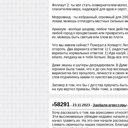
Фоллаут 2: ты мог стать осквернителем могил
спасителем мира, надеждой для вдов и сиро
Морровинд - ты избранный, огромный для 200
локам, можешь отпиздить местных сильных мира
Арканум - вообще шедевр, любое твое действ
любой город к процветанию или превратить е
их, можешь быть святым или злом во плоти.
Что мы имеем сейчас? Поиграл в Хогвартс Лег
оторопь. Два варианта ответов: 1) С радостью п
варианты нормальных ответов: 1) Иди нахуй, 2
ебало, пиздану-ка я тебя больно. Ведь все это
Даже экшны и шутеры деградировали. В Думе 
героиня была такая, что я до сих пор восхищ
марионетка без прошлого, личности и своих ж
слов подчиняясь каким-то хуеглотам-создател
Заговор в том, что бы с детства приучать бы
на хую вертел приказы, Рейн тоже, а совреме
58291
#
- 23.11.2023 -
Заебали агрессоры
Хочу рассказать о том, как агрессивно относя
Эти высокомерные ублюдки недавно начали рас
начал травить их. На это они начали рассказы
сливать скриншоты наших переписок. Благода