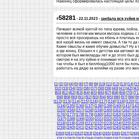
Наконец сформировалась настоящая цель! Хоч
58281
#
- 22.11.2023 -
заебала вся хуйня 
Пичкают всякой хуетой по типа курева, пойла
человеке а потом как мешок мусора ходишь с 
просто всё просираешь на ебень и платишь ещ
всё нахуй жизнь не имеет смысла. А так то да
Какие смыслы и какие ебучие домыслы? Ну а т
и где конец. Ебошил я с детства как автомат 
котором был милиларды лет и до этого был др
смотрю я на эту хуйню и понимаю что это всё
так чтобы я был в биллборд1000 хотя бы попы
работать на дядю за копейки ну разве это жиз
[
1
] [
2
] [
3
] [
4
] [
5
] [
6
] [
7
] [
8
] [
9
] [
10
] [
11
] [
12
] [
13
] [
14
] [
1
[
32
] [
33
] [
34
] [
35
] [
36
] [
37
] [
38
] [
39
] [
40
] [
41
] [
42
] [
43
[
60
] [
61
] [
62
] [
63
] [
64
] [
65
] [
66
] [
67
] [
68
] [
69
] [
70
] [
71
[
88
] [
89
] [
90
] [
91
] [
92
] [
93
] [
94
] [
95
] [
96
] [
97
] [
98
] [
9
[
112
] [
113
] [
114
] [
115
] [
116
] [
117
] [
118
] [
119
] [
120
] [
1
[
134
] [
135
] [
136
] [
137
] [
138
] [
139
] [
140
] [
141
] [
142
[
155
] [
156
] [
157
] [
158
] [
159
] [
160
] [
161
] [
162
] [
163
[
176
] [
177
] [
178
] [
179
] [
180
] [
181
] [
182
] [
183
] [
184
[
197
] [
198
] [
199
] [
200
] [
201
] [
202
] [
203
] [
204
] [
20
[
218
] [
219
] [
220
] [
221
] [
222
] [
223
] [
224
] [
225
] [
226
[
239
] [
240
] [
241
] [
242
] [
243
] [
244
] [
245
] [
246
] [
247
[
260
] [
261
] [
262
] [
263
] [
264
] [
265
] [
266
] [
267
] [
268
]
[
281
] [
282
] [
283
] [
284
] [
285
] [
286
] [
287
] [
288
] [
289