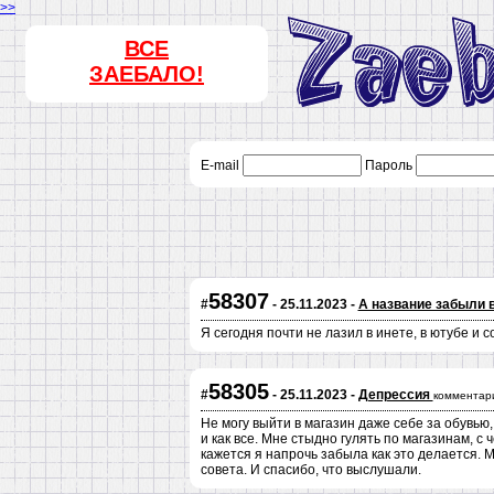
>>
ВСЕ
ЗАЕБАЛО!
E-mail
Пароль
58307
#
- 25.11.2023 -
А название забыли 
Я сегодня почти не лазил в инете, в ютубе и с
58305
#
- 25.11.2023 -
Депрессия
комментар
Не могу выйти в магазин даже себе за обувью,
и как все. Мне стыдно гулять по магазинам, с 
кажется я напрочь забыла как это делается. 
совета. И спасибо, что выслушали.