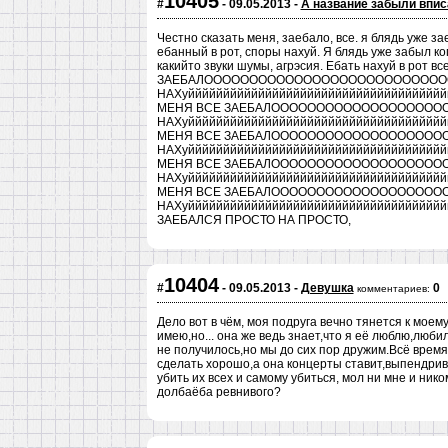
10405
#
- 09.05.2013 -
А название забыли впис
Честно сказать меня, заебало, все. я блядь уже з
ебанный в рот, споры нахуй. Я блядь уже забыл ко
какийто звуки шумы, агрэсия. Ебать нахуй в ро
ЗАЕБАЛОООООООООООООООООООООООООО
НАХуййййййййййййййййййййййййййййййййййййй
МЕНЯ ВСЕ ЗАЕБАЛОООООООООООООООООО
НАХуййййййййййййййййййййййййййййййййййййй
МЕНЯ ВСЕ ЗАЕБАЛОООООООООООООООООО
НАХуййййййййййййййййййййййййййййййййййййй
МЕНЯ ВСЕ ЗАЕБАЛОООООООООООООООООО
НАХуййййййййййййййййййййййййййййййййййййй
МЕНЯ ВСЕ ЗАЕБАЛОООООООООООООООООО
НАХуййййййййййййййййййййййййййййййййййййй
ЗАЕБАЛСЯ ПРОСТО НА ПРОСТО,
10404
#
- 09.05.2013 -
Девушка
0
комментариев:
Дело вот в чём, моя подруга вечно тянется к моем
имею,но... она же ведь знает,что я её люблю,любил
не получилось,но мы до сих пор дружим.Всё время
сделать хорошо,а она концерты ставит,выпендрива
убить их всех и самому убиться, мол ни мне и ник
долбаёба ревнивого?