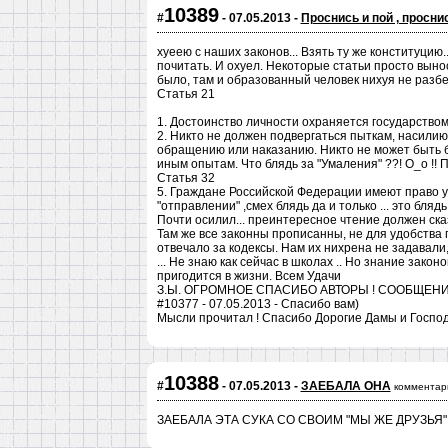
10389
#
- 07.05.2013 -
Проснись и пой , проснись
хуеею с наших законов... Взять ту же конституцию..
почитать. И охуел. Некоторые статьи просто вынос
было, там и образованный человек нихуя не разбе
Статья 21
1. Достоинство личности охраняется государством
2. Никто не должен подвергаться пыткам, насили
обращению или наказанию. Никто не может быть б
иным опытам. Что блядь за "Умаления" ??! О_о !! 
Статья 32
5. Граждане Российской Федерации имеют право уч
"отправлении" ,смех блядь да и только ... это блядь
Почти осилил... преинтересное чтение должен ска
Там же все законны прописанны, не для удобства г
отвечало за кодексы. Нам их нихрена не задавали
... Не знаю как сейчас в школах .. Но знание зако
пригодится в жизни. Всем Удачи
З.Ы. ОГРОМНОЕ СПАСИБО АВТОРЫ ! СООБЩЕН
#10377 - 07.05.2013 - Спасибо вам)
Мысли прочитал ! Спасибо Дорогие Дамы и Господ
10388
#
- 07.05.2013 -
ЗАЕБАЛА ОНА
комментар
ЗАЕБАЛА ЭТА СУКА СО СВОИМ "МЫ ЖЕ ДРУЗЬЯ" 