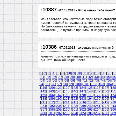
10387
#
- 07.05.2013 -
Что в имени тебе моем?
меня заебало, что некоторые люди вечно оговарив
имени прошлой сотрудницы, которая сидела на твое
Но бляяяяяять неужели так трудно запомнить имя 
работаешь, не путать с прошлой, я же удосужилась
10386
#
- 07.05.2013 -
ахуеваю
0
комментариев:
какие-то помпезные напыщенные пидарасы поздрав
дышите. никакой искренности.
[
1
] [
2
] [
3
] [
4
] [
5
] [
6
] [
7
] [
8
] [
9
] [
10
] [
11
] [
12
] [
13
] [
14
] [
15
] [
1
[
34
] [
35
] [
36
] [
37
] [
38
] [
39
] [
40
] [
41
] [
42
] [
43
] [
44
] [
45
] [
46
[
64
] [
65
] [
66
] [
67
] [
68
] [
69
] [
70
] [
71
] [
72
] [
73
] [
74
] [
75
] [
76
[
94
] [
95
] [
96
] [
97
] [
98
] [
99
] [
100
] [
101
] [
102
] [
103
] [
104
] [
1
[
119
] [
120
] [
121
] [
122
] [
123
] [
124
] [
125
] [
126
] [
127
] [
128
[
142
] [
143
] [
144
] [
145
] [
146
] [
147
] [
148
] [
149
] [
150
] [
151
[
165
] [
166
] [
167
] [
168
] [
169
] [
170
] [
171
] [
172
] [
173
] [
174
[
188
] [
189
] [
190
] [
191
] [
192
] [
193
] [
194
] [
195
] [
196
] [
197
[
211
] [
212
] [
213
] [
214
] [
215
] [
216
] [
217
] [
218
] [
219
] [
220
[
234
] [
235
] [
236
] [
237
] [
238
] [
239
] [
240
] [
241
] [
242
] [
243
[
257
] [
258
] [
259
] [
260
] [
261
] [
262
] [
263
] [
264
] [
265
] [
266
[
280
] [
281
] [
282
] [
283
] [
284
] [
285
] [
286
] [
287
] [
288
] [
289