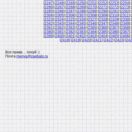
[
2247
] [
2248
] [
2249
] [
2250
] [
2251
] [
2252
] [
2253
] [
2254
] [
[
2266
] [
2267
] [
2268
] [
2269
] [
2270
] [
2271
] [
2272
] [
2273
] [
[
2285
] [
2286
] [
2287
] [
2288
] [
2289
] [
2290
] [
2291
] [
2292
] [
[
2304
] [
2305
] [
2306
] [
2307
] [
2308
] [
2309
] [
2310
] [
2311
] [
[
2323
] [
2324
] [
2325
] [
2326
] [
2327
] [
2328
] [
2329
] [
2330
] [
[
2342
] [
2343
] [
2344
] [
2345
] [
2346
] [
2347
] [
2348
] [
2349
] [
[
2361
] [
2362
] [
2363
] [
2364
] [
2365
] [
2366
] [
2367
] [
2368
] [
[
2380
] [
2381
] [
2382
] [
2383
] [
2384
] [
2385
] [
2386
] [
2387
] [
[
2399
] [
2400
] [
2401
] [
2402
] [
2403
] [
2404
] [
2405
] [
2406
] [
[
2418
] [
2419
] [
2420
] [
2421
] [
2422
] [
2423
] [
24
Все права ... похуй :)
Почта
menya@zaebalo.ru