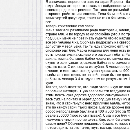
Я занимаюсь перегоном авто из стран Европы - ба
года. Иногда это просто заказы от найденного мно
своем городе или в регионе. Так типа не разъебай 
стараюсь работать на совесть. Если бы мне было ли
таких чертей дохуя сука, таких же как я бля меньш
все.
Теперь собственно сам заеб:
Меня заебали различного рода понторезы, олени, д
стране бля. Я по городу езжу спокойно (это я по т
под 80), и меня не прет гнать куда-то что-то нар
все эти уебаны я хз. Обогнать подрезать на свето
допустим у тебя Бэха, так ты едь спокойно епт, че
спокойно еду, бля. Марка машины для меня есть п
есть показатель на сколько его разводят ебать. Р
двигла тем на большее бабло лошка мотанула гос
охуеете если узнаете, сколько бабла из стоимос
сука во всем. С жильем та же хуйня. В моем городе
с челом, и мне такая же однушка досталась за 900 
вьебывает всю жизнь не на себя, если бы все дос
работать месяца 3-4 в году с тем же результатом. 
хули.
Так вот, заебывает то, что люди этого нихуя не п
побольше натянуть. Сука заебали эти вездущие ба
этим, понты сука дороже здорового самоуважения.
весь сука на понтах и берет дорогущую тачку ( ну 
знаю, что я стриганул с него прилично бабла, кот
это по кайфу стрич таких лохов. Ему же дороже пон
особо непролазные бакланы и 400 и 500 (это за Х5 
реале 250000 (просто сматываю). Сука и все бля н
гламурные чики и прочая хуета, бля, если бы знали
самом деле? Обычное недалекое быдло, которое н
потом ездить на это тачке, гнуть пальцы веером, а