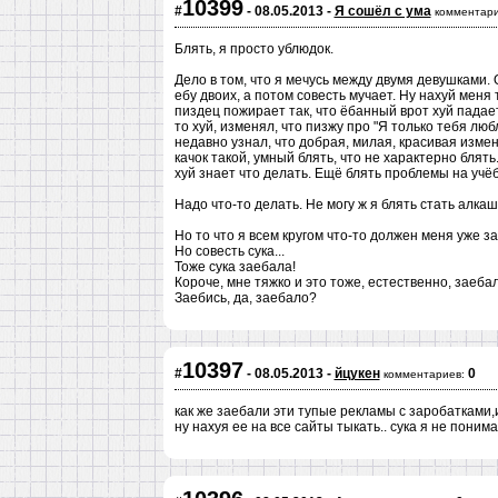
10399
#
- 08.05.2013 -
Я сошёл с ума
комментари
Блять, я просто ублюдок.
Дело в том, что я мечусь между двумя девушками. О
ебу двоих, а потом совесть мучает. Ну нахуй меня 
пиздец пожирает так, что ёбанный врот хуй падает
то хуй, изменял, что пизжу про "Я только тебя люб
недавно узнал, что добрая, милая, красивая измен
качок такой, умный блять, что не характерно блять.
хуй знает что делать. Ещё блять проблемы на учёб
Надо что-то делать. Не могу ж я блять стать алка
Но то что я всем кругом что-то должен меня уже з
Но совесть сука...
Тоже сука заебала!
Короче, мне тяжко и это тоже, естественно, заебал
Заебись, да, заебало?
10397
#
- 08.05.2013 -
йцукен
0
комментариев:
как же заебали эти тупые рекламы с заробатками,
ну нахуя ее на все сайты тыкать.. сука я не понима