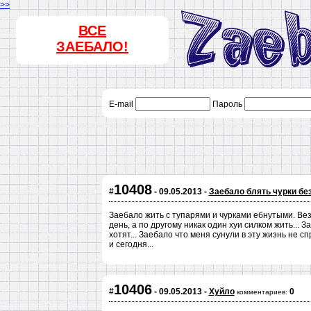
>>
ВСЕ
ЗАЕБАЛО!
E-mail
Пароль
10408
#
- 09.05.2013 -
Заебало блять чурки бе
Заебало жить с тупарями и чурками ебнутыми. Вез
день, а по другому никак один хуи силком жить...
хотят... Заебало что меня сунули в эту жизнь не сп
и сегодня...
10406
#
- 09.05.2013 -
Хуйло
0
комментариев: