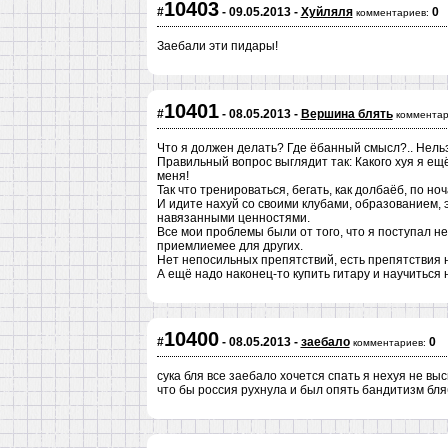
10403
#
- 09.05.2013 -
Хуйляля
0
комментариев:
Заебали эти пидары!
10401
#
- 08.05.2013 -
Вершина блять
комментар
Что я должен делать? Где ёбанный смысл?.. Нель
Правильный вопрос выглядит так: Какого хуя я ещё
меня!
Так что тренироваться, бегать, как долбаёб, по н
И идите нахуй со своими клубами, образованием, 
навязанными ценностями.
Все мои проблемы были от того, что я поступал не
приемлиемее для других.
Нет непосильных препятствий, есть препятствия 
А ещё надо наконец-то купить гитару и научиться 
10400
#
- 08.05.2013 -
заебало
0
комментариев:
сука бля все заебало хочется спать я нехуя не вы
что бы россия рухнула и был опять бандитизм б