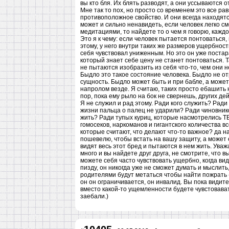
вы кто бля. Их блять разводят, а они уссываются о
Мне так то пох, но просто со временем это все ра
противоположное свойство. И они всегда находятс
может и сильно ненавидеть, если человек легко см
медитациями, то найдете то о чем я говорю, кажд
Это я к чему: если человек пытается понтоваться, 
этому, у него внутри таких же размеров ущербност
себя чувствовал униженным. Но это он уже постара
который знает себе цену не станет понтоваться. 
не пытаются изобразить из себя что-то, чем они н
Быдло это такое состояние человека. Быдло не о
сущность. Быдло может быть и при бабле, а может 
напролом везде. Я считаю, таких просто ебашить н
пор, пока ему рыло на бок не свернешь, других де
Я не служил и рад этому. Ради кого служить? Ради
жизни пальца о палец не ударили? Ради чиновник
жить? Ради тупых куриц, которые насмотрелись Т
гомосеков, наркоманов и гигантского количества 
которые считают, что делают что-то важное? да на
пошевелю, чтобы встать на вашу защиту, а может
видят весь этот бред и пытаются в нем жить. Уваж
много и вы найдете друг друга, не смотрите, что вы
можете себя часто чувствовать ущербно, когда вид
пизду, он никогда уже не сможет думать и мыслить
родителями будут метаться чтобы найти пожрать - 
он он ограничивается, он инвалид. Вы пока видите
вместо какой-то ущемленности будете чувстовавать
заебали.)