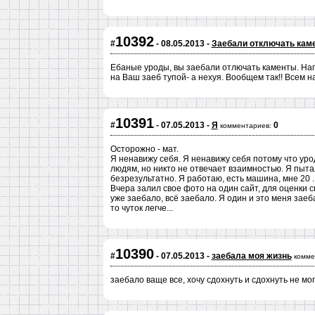
10392
#
- 08.05.2013 -
Заебали отключать камен
Ебаные уроды, вы заебали отлючать каменты. Напи
на Ваш заеб тупой- а нехуя. Вообщем так!! Всем
10391
#
- 07.05.2013 -
Я
0
комментариев:
Осторожно - мат.
Я ненавижу себя. Я ненавижу себя потому что урод
людям, но никто не отвечает взаимностью. Я пыта
безрезультатно. Я работаю, есть машина, мне 20 ..
Вчера залил свое фото на один сайт, для оценки 
уже заебало, всё заебало. Я один и это меня заебало
то чуток легче...
10390
#
- 07.05.2013 -
заебала моя жизнь
комме
заебало ваще все, хочу сдохнуть и сдохнуть не мо