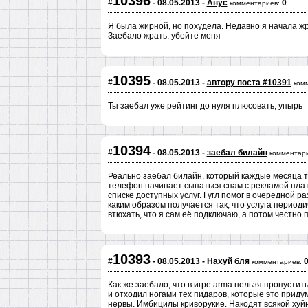
10396
#
- 08.05.2013 -
Анус
0
комментариев:
Я была жирной, но похудела. Недавно я начала жра
Заебало жрать, убейте меня
10395
#
- 08.05.2013 -
автору поста #10391
ком
Ты заебал уже рейтинг до нуля плюсовать, упырь
10394
#
- 08.05.2013 -
заебал билайн
комментари
Реально заебал билайн, который каждые месяца тр
телефон начинает сыпаться спам с рекламой платн
списке доступных услуг. Гугл помог в очередной 
каким образом получается так, что услуга перио
втюхать, что я сам её подключаю, а потом честно 
10393
#
- 08.05.2013 -
Нахуй бля
комментариев:
Как же заебало, что в игре arma нельзя пропустить
и отходил ногами тех пидаров, которые это придум
нервы. Имбицилы криворукие. Накодят всякой хуйн