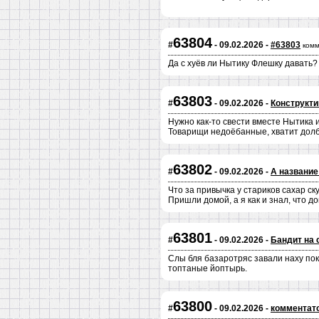
63804
#
- 09.02.2026 -
#63803
комм
Да с хуёв ли Нытику Флешку давать?
63803
#
- 09.02.2026 -
Конструкт
Нужно как-то свести вместе Нытика и
Товарищи недоёбанные, хватит долби
63802
#
- 09.02.2026 -
А название
Что за привычка у стариков сахар ск
Пришли домой, а я как и знал, что д
63801
#
- 09.02.2026 -
Бандит на 
Слы бля базаротряс завали наху пока
топтаные йоптырь.
63800
#
- 09.02.2026 -
комментато