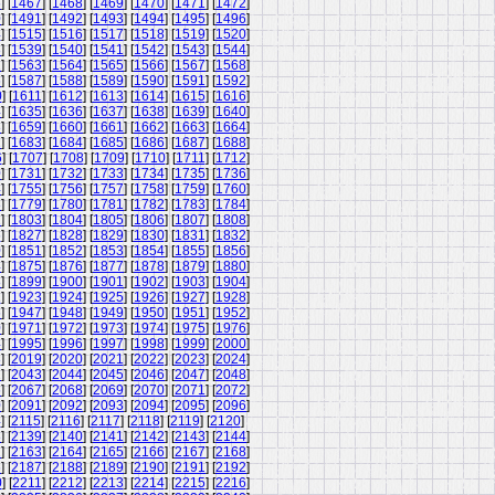
6
] [
1467
] [
1468
] [
1469
] [
1470
] [
1471
] [
1472
]
0
] [
1491
] [
1492
] [
1493
] [
1494
] [
1495
] [
1496
]
4
] [
1515
] [
1516
] [
1517
] [
1518
] [
1519
] [
1520
]
8
] [
1539
] [
1540
] [
1541
] [
1542
] [
1543
] [
1544
]
2
] [
1563
] [
1564
] [
1565
] [
1566
] [
1567
] [
1568
]
6
] [
1587
] [
1588
] [
1589
] [
1590
] [
1591
] [
1592
]
0
] [
1611
] [
1612
] [
1613
] [
1614
] [
1615
] [
1616
]
4
] [
1635
] [
1636
] [
1637
] [
1638
] [
1639
] [
1640
]
8
] [
1659
] [
1660
] [
1661
] [
1662
] [
1663
] [
1664
]
2
] [
1683
] [
1684
] [
1685
] [
1686
] [
1687
] [
1688
]
6
] [
1707
] [
1708
] [
1709
] [
1710
] [
1711
] [
1712
]
0
] [
1731
] [
1732
] [
1733
] [
1734
] [
1735
] [
1736
]
4
] [
1755
] [
1756
] [
1757
] [
1758
] [
1759
] [
1760
]
8
] [
1779
] [
1780
] [
1781
] [
1782
] [
1783
] [
1784
]
2
] [
1803
] [
1804
] [
1805
] [
1806
] [
1807
] [
1808
]
6
] [
1827
] [
1828
] [
1829
] [
1830
] [
1831
] [
1832
]
0
] [
1851
] [
1852
] [
1853
] [
1854
] [
1855
] [
1856
]
4
] [
1875
] [
1876
] [
1877
] [
1878
] [
1879
] [
1880
]
8
] [
1899
] [
1900
] [
1901
] [
1902
] [
1903
] [
1904
]
2
] [
1923
] [
1924
] [
1925
] [
1926
] [
1927
] [
1928
]
6
] [
1947
] [
1948
] [
1949
] [
1950
] [
1951
] [
1952
]
0
] [
1971
] [
1972
] [
1973
] [
1974
] [
1975
] [
1976
]
4
] [
1995
] [
1996
] [
1997
] [
1998
] [
1999
] [
2000
]
8
] [
2019
] [
2020
] [
2021
] [
2022
] [
2023
] [
2024
]
2
] [
2043
] [
2044
] [
2045
] [
2046
] [
2047
] [
2048
]
6
] [
2067
] [
2068
] [
2069
] [
2070
] [
2071
] [
2072
]
0
] [
2091
] [
2092
] [
2093
] [
2094
] [
2095
] [
2096
]
4
] [
2115
] [
2116
] [
2117
] [
2118
] [
2119
] [
2120
]
8
] [
2139
] [
2140
] [
2141
] [
2142
] [
2143
] [
2144
]
2
] [
2163
] [
2164
] [
2165
] [
2166
] [
2167
] [
2168
]
6
] [
2187
] [
2188
] [
2189
] [
2190
] [
2191
] [
2192
]
0
] [
2211
] [
2212
] [
2213
] [
2214
] [
2215
] [
2216
]