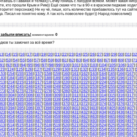
таешь о Гавайах и тёлках)) Сечку гонишь с лабудой всякой. Может какая ниб
те, кто прошли Крым и Рим)) Ещё скажи что ты в 90-х в красном пиджаке ходил
вторитет персонаж)) Не ну чё, пиши, хоть количество прибавилось тут на сайте
а. Писал не понятно кому. А так хоть повеселее будет)) Народ повеселим))
 забыли вписать!
0
комментариев:
юдков ты замочил за всё время?
13
] [
14
] [
15
] [
16
] [
17
] [
18
] [
19
] [
20
] [
21
] [
22
] [
23
] [
24
] [
25
] [
26
] [
27
] [
28
] [
29
] [
30
] [
31
] [
32
52
] [
53
] [
54
] [
55
] [
56
] [
57
] [
58
] [
59
] [
60
] [
61
] [
62
] [
63
] [
64
] [
65
] [
66
] [
67
] [
68
] [
69
] [
70
] [
7
91
] [
92
] [
93
] [
94
] [
95
] [
96
] [
97
] [
98
] [
99
] [
100
] [
101
] [
102
] [
103
] [
104
] [
105
] [
106
] [
107
] [
123
] [
124
] [
125
] [
126
] [
127
] [
128
] [
129
] [
130
] [
131
] [
132
] [
133
] [
134
] [
135
] [
136
] [
137
] [
153
] [
154
] [
155
] [
156
] [
157
] [
158
] [
159
] [
160
] [
161
] [
162
] [
163
] [
164
] [
165
] [
166
] [
167
] [
183
] [
184
] [
185
] [
186
] [
187
] [
188
] [
189
] [
190
] [
191
] [
192
] [
193
] [
194
] [
195
] [
196
] [
197
] [
213
] [
214
] [
215
] [
216
] [
217
] [
218
] [
219
] [
220
] [
221
] [
222
] [
223
] [
224
] [
225
] [
226
] [
227
] [
243
] [
244
] [
245
] [
246
] [
247
] [
248
] [
249
] [
250
] [
251
] [
252
] [
253
] [
254
] [
255
] [
256
] [
257
] [
273
] [
274
] [
275
] [
276
] [
277
] [
278
] [
279
] [
280
] [
281
] [
282
] [
283
] [
284
] [
285
] [
286
] [
287
] [
303
] [
304
] [
305
] [
306
] [
307
] [
308
] [
309
] [
310
] [
311
] [
312
] [
313
] [
314
] [
315
] [
316
] [
317
] [
333
] [
334
] [
335
] [
336
] [
337
] [
338
] [
339
] [
340
] [
341
] [
342
] [
343
] [
344
] [
345
] [
346
] [
347
] [
363
] [
364
] [
365
] [
366
] [
367
] [
368
] [
369
] [
370
] [
371
] [
372
] [
373
] [
374
] [
375
] [
376
] [
377
] [
393
] [
394
] [
395
] [
396
] [
397
] [
398
] [
399
] [
400
] [
401
] [
402
] [
403
] [
404
] [
405
] [
406
] [
407
] [
423
] [
424
] [
425
] [
426
] [
427
] [
428
] [
429
] [
430
] [
431
] [
432
] [
433
] [
434
] [
435
] [
436
] [
437
] [
453
] [
454
] [
455
] [
456
] [
457
] [
458
] [
459
] [
460
] [
461
] [
462
] [
463
] [
464
] [
465
] [
466
] [
467
] [
483
] [
484
] [
485
] [
486
] [
487
] [
488
] [
489
] [
490
] [
491
] [
492
] [
493
] [
494
] [
495
] [
496
] [
497
] [
513
] [
514
] [
515
] [
516
] [
517
] [
518
] [
519
] [
520
] [
521
] [
522
] [
523
] [
524
] [
525
] [
526
] [
527
] [
543
] [
544
] [
545
] [
546
] [
547
] [
548
] [
549
] [
550
] [
551
] [
552
] [
553
] [
554
] [
555
] [
556
] [
557
] [
573
] [
574
] [
575
] [
576
] [
577
] [
578
] [
579
] [
580
] [
581
] [
582
] [
583
] [
584
] [
585
] [
586
] [
587
] [