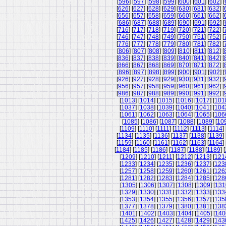
[
596
] [
597
] [
598
] [
599
] [
600
] [
601
] [
602
] [
[
626
] [
627
] [
628
] [
629
] [
630
] [
631
] [
632
] [
[
656
] [
657
] [
658
] [
659
] [
660
] [
661
] [
662
] [
[
686
] [
687
] [
688
] [
689
] [
690
] [
691
] [
692
] [
[
716
] [
717
] [
718
] [
719
] [
720
] [
721
] [
722
] [
[
746
] [
747
] [
748
] [
749
] [
750
] [
751
] [
752
] [
[
776
] [
777
] [
778
] [
779
] [
780
] [
781
] [
782
] [
[
806
] [
807
] [
808
] [
809
] [
810
] [
811
] [
812
] [
[
836
] [
837
] [
838
] [
839
] [
840
] [
841
] [
842
] [
[
866
] [
867
] [
868
] [
869
] [
870
] [
871
] [
872
] [
[
896
] [
897
] [
898
] [
899
] [
900
] [
901
] [
902
] [
[
926
] [
927
] [
928
] [
929
] [
930
] [
931
] [
932
] [
[
956
] [
957
] [
958
] [
959
] [
960
] [
961
] [
962
] [
[
986
] [
987
] [
988
] [
989
] [
990
] [
991
] [
992
] [
[
1013
] [
1014
] [
1015
] [
1016
] [
1017
] [
101
[
1037
] [
1038
] [
1039
] [
1040
] [
1041
] [
104
[
1061
] [
1062
] [
1063
] [
1064
] [
1065
] [
106
[
1085
] [
1086
] [
1087
] [
1088
] [
1089
] [
10
[
1109
] [
1110
] [
1111
] [
1112
] [
1113
] [
1114
] 
[
1134
] [
1135
] [
1136
] [
1137
] [
1138
] [
1139
] 
[
1159
] [
1160
] [
1161
] [
1162
] [
1163
] [
1164
] 
[
1184
] [
1185
] [
1186
] [
1187
] [
1188
] [
1189
] [
[
1209
] [
1210
] [
1211
] [
1212
] [
1213
] [
121
[
1233
] [
1234
] [
1235
] [
1236
] [
1237
] [
123
[
1257
] [
1258
] [
1259
] [
1260
] [
1261
] [
126
[
1281
] [
1282
] [
1283
] [
1284
] [
1285
] [
128
[
1305
] [
1306
] [
1307
] [
1308
] [
1309
] [
131
[
1329
] [
1330
] [
1331
] [
1332
] [
1333
] [
133
[
1353
] [
1354
] [
1355
] [
1356
] [
1357
] [
135
[
1377
] [
1378
] [
1379
] [
1380
] [
1381
] [
138
[
1401
] [
1402
] [
1403
] [
1404
] [
1405
] [
140
[
1425
] [
1426
] [
1427
] [
1428
] [
1429
] [
143