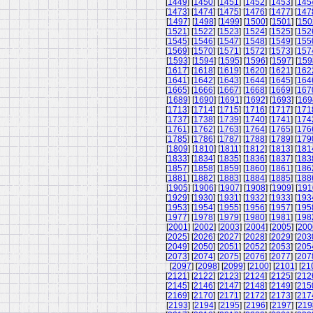
[
1449
] [
1450
] [
1451
] [
1452
] [
1453
] [
145
[
1473
] [
1474
] [
1475
] [
1476
] [
1477
] [
147
[
1497
] [
1498
] [
1499
] [
1500
] [
1501
] [
150
[
1521
] [
1522
] [
1523
] [
1524
] [
1525
] [
152
[
1545
] [
1546
] [
1547
] [
1548
] [
1549
] [
155
[
1569
] [
1570
] [
1571
] [
1572
] [
1573
] [
157
[
1593
] [
1594
] [
1595
] [
1596
] [
1597
] [
159
[
1617
] [
1618
] [
1619
] [
1620
] [
1621
] [
162
[
1641
] [
1642
] [
1643
] [
1644
] [
1645
] [
164
[
1665
] [
1666
] [
1667
] [
1668
] [
1669
] [
167
[
1689
] [
1690
] [
1691
] [
1692
] [
1693
] [
169
[
1713
] [
1714
] [
1715
] [
1716
] [
1717
] [
171
[
1737
] [
1738
] [
1739
] [
1740
] [
1741
] [
174
[
1761
] [
1762
] [
1763
] [
1764
] [
1765
] [
176
[
1785
] [
1786
] [
1787
] [
1788
] [
1789
] [
179
[
1809
] [
1810
] [
1811
] [
1812
] [
1813
] [
181
[
1833
] [
1834
] [
1835
] [
1836
] [
1837
] [
183
[
1857
] [
1858
] [
1859
] [
1860
] [
1861
] [
186
[
1881
] [
1882
] [
1883
] [
1884
] [
1885
] [
188
[
1905
] [
1906
] [
1907
] [
1908
] [
1909
] [
191
[
1929
] [
1930
] [
1931
] [
1932
] [
1933
] [
193
[
1953
] [
1954
] [
1955
] [
1956
] [
1957
] [
195
[
1977
] [
1978
] [
1979
] [
1980
] [
1981
] [
198
[
2001
] [
2002
] [
2003
] [
2004
] [
2005
] [
200
[
2025
] [
2026
] [
2027
] [
2028
] [
2029
] [
203
[
2049
] [
2050
] [
2051
] [
2052
] [
2053
] [
205
[
2073
] [
2074
] [
2075
] [
2076
] [
2077
] [
207
[
2097
] [
2098
] [
2099
] [
2100
] [
2101
] [
21
[
2121
] [
2122
] [
2123
] [
2124
] [
2125
] [
212
[
2145
] [
2146
] [
2147
] [
2148
] [
2149
] [
215
[
2169
] [
2170
] [
2171
] [
2172
] [
2173
] [
217
[
2193
] [
2194
] [
2195
] [
2196
] [
2197
] [
219