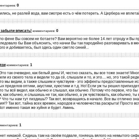
0
ментариев:
ились, не разлей вода, вам смотрю есть о чём потереть. А Цербера не вплета
 забыли вписать!
0
комментариев:
о по фене Вы совсем не ботаете? Вам вероятно не более 14 лет отроду и Вы 
едовало бы Вам объяснить, что начни Вы так пародийно разговаривать в ме
го и добиваетесь, был здесь один светло синий...
язи
1
комментариев:
Это так очевидно, как белый день! И, честно сказать, вы все тоже знаете! Мно
ли из своего тела и видели то да сё, слышали и то, и это.... но, это такой ре
 что мы видим, а также слышим и чувствуем - это эффекты предоставленные 
х пределов оптики, акустики, хуюстики и т.д. Но! Если уж ты решил припиздет
 что ты всё видел, как обычно и слышал, как обычно. Потому что первое, что б
ак, как обычно, и слышишь не так, как обычно, а уж чувствовать, как обычно, 
? Что ты нам тут пиздишь!? Так вот, возвращаясь в начало. Все вы отлично зна
ия!? Так вот, тайна всех времен, народов и человечества раскрыта! Просто вс
т именно такая же хуйня и будет. Аминь.
1
мментариев:
 нет никакой. Сидишь там на своём подвале, гоняешь вялого на немытого си