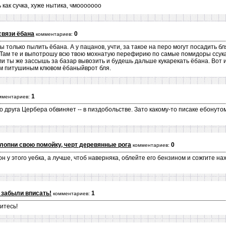
 как сучка, хуже нытика, чмооооооо
связи ёбана
0
комментариев:
 только пылить ёбана. А у пацанов, учти, за такое на перо могут посадить бл
 Там те и выпотрошу всю твою мохнатую перефирию по самые помидоры ссука 
и ты же зассышь за базар вывозить и будешь дальше кукарекать ёбана. Вот и
оим питушиным клювом ёбаныйврот бля.
1
мментариев:
 друга Цербера обвиняет -- в пиздобольстве. Зато какому-то писаке ебонуто
лопни свою помойку, черт деревянные рога
0
комментариев:
н у этого уебка, а лучше, чтоб наверняка, облейте его бензином и сожгите на
 забыли вписать!
1
комментариев:
итесь!