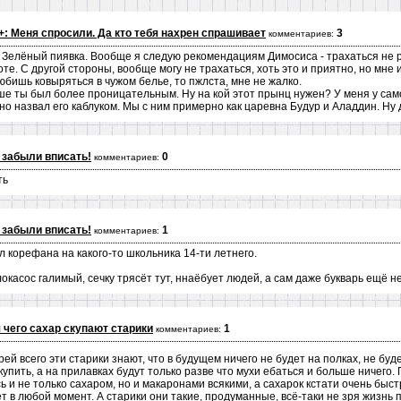
+: Меня спросили. Да кто тебя нахрен спрашивает
3
комментариев:
о, Зелёный пиявка. Вообще я следую рекомендациям Димосиса - трахаться не 
те. С другой стороны, вообще могу не трахаться, хоть это и приятно, но мне 
любишь ковыряться в чужом белье, то пжлста, мне не жалко.
ше ты был более проницательным. Ну на кой этот прынц нужен? У меня у сам
чно назвал его каблуком. Мы с ним примерно как царевна Будур и Аладдин. Ну
 забыли вписать!
0
комментариев:
ть
 забыли вписать!
1
комментариев:
л корефана на какого-то школьника 14-ти летнего.
локасос галимый, сечку трясёт тут, ннаёбует людей, а сам даже букварь ещё н
 чего сахар скупают старики
1
комментариев:
ей всего эти старики знают, что в будущем ничего не будет на полках, не буд
купить, а на прилавках будут только разве что мухи ебаться и больше ничего.
 и не только сахаром, но и макаронами всякими, а сахарок кстати очень быстро
 в любой момент. А старики они такие, продуманные, всё-таки не зря жизнь 