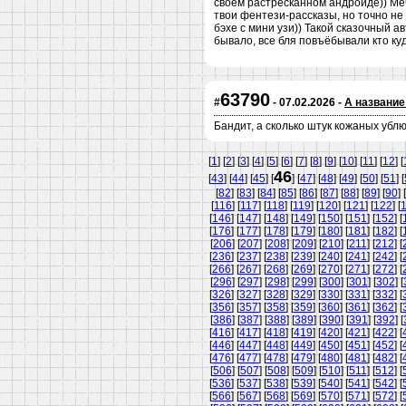
своём растресканном андроиде)) Меч
твои фентези-рассказы, но точно не 
бэхе с мини узи)) Такой сказочный а
бывало, все бля повъёбывали кто куд
63790
#
- 07.02.2026 -
А название
Бандит, а сколько штук кожаных убл
[
1
] [
2
] [
3
] [
4
] [
5
] [
6
] [
7
] [
8
] [
9
] [
10
] [
11
] [
12
] [
46
[
43
] [
44
] [
45
] [
] [
47
] [
48
] [
49
] [
50
] [
51
] [
[
82
] [
83
] [
84
] [
85
] [
86
] [
87
] [
88
] [
89
] [
90
] [
[
116
] [
117
] [
118
] [
119
] [
120
] [
121
] [
122
] [
[
146
] [
147
] [
148
] [
149
] [
150
] [
151
] [
152
] [
[
176
] [
177
] [
178
] [
179
] [
180
] [
181
] [
182
] [
[
206
] [
207
] [
208
] [
209
] [
210
] [
211
] [
212
] [
[
236
] [
237
] [
238
] [
239
] [
240
] [
241
] [
242
] [
[
266
] [
267
] [
268
] [
269
] [
270
] [
271
] [
272
] [
[
296
] [
297
] [
298
] [
299
] [
300
] [
301
] [
302
] [
[
326
] [
327
] [
328
] [
329
] [
330
] [
331
] [
332
] [
[
356
] [
357
] [
358
] [
359
] [
360
] [
361
] [
362
] [
[
386
] [
387
] [
388
] [
389
] [
390
] [
391
] [
392
] [
[
416
] [
417
] [
418
] [
419
] [
420
] [
421
] [
422
] [
[
446
] [
447
] [
448
] [
449
] [
450
] [
451
] [
452
] [
[
476
] [
477
] [
478
] [
479
] [
480
] [
481
] [
482
] [
[
506
] [
507
] [
508
] [
509
] [
510
] [
511
] [
512
] [
[
536
] [
537
] [
538
] [
539
] [
540
] [
541
] [
542
] [
[
566
] [
567
] [
568
] [
569
] [
570
] [
571
] [
572
] [