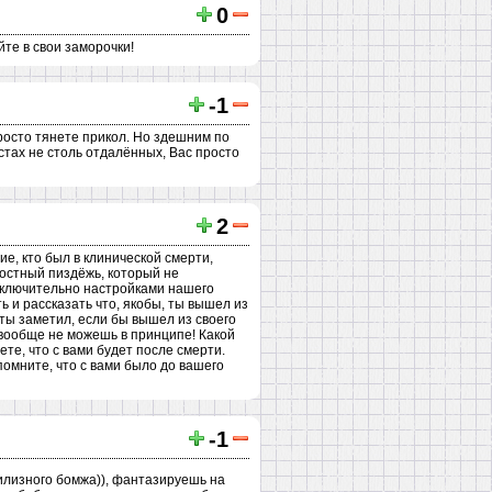
0
йте в свои заморочки!
-1
просто тянете прикол. Но здешним по
стах не столь отдалённых, Вас просто
2
гие, кто был в клинической смерти,
дкостный пиздёжь, который не
исключительно настройками нашего
ь и рассказать что, якобы, ты вышел из
ы ты заметил, если бы вышел из своего
ты вообще не можешь в принципе! Какой
ете, что с вами будет после смерти.
помните, что с вами было до вашего
-1
филизного бомжа)), фантазируешь на