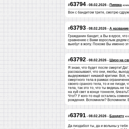
63794
#
- 08.02.2026 -
Пиявка
ком
Вон с бандитом трите, смотрю сдруж
63793
#
- 08.02.2026 -
А название
Гражданин бандит, а Вы в курсе, чт
сравнению с Вами взрослым дядям сл
выебут в жопу. Похоже Вы именно это
63792
#
- 08.02.2026 -
Шизо на св
Я знаю, что будет после смерти! Да! 
рассказывают, что они, якобы, выходи
выдерживает никакой критики. Всё,
смертного тела в рамках ограниченны
своего сраного тела, то и не пизди,
тела, так это то, что ты видишь не т
на хуй свет в конце тоннеля, блеать!
Что!? У кого-то ещё остались сомнен
рождения. Вспомнили? Вспомнили. Во
63791
#
- 08.02.2026 -
Бандиту
ко
Да пиздабол ты, да и волыны у тебя