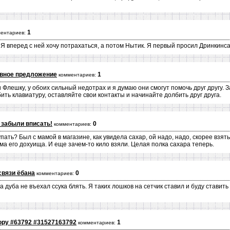
1
ентариев:
 Я вперед с ней хочу потрахаться, а потом Нытик. Я первый просил Дринкинса
ивное предложение
1
комментариев:
 Флешку, у обоих сильный недотрах и я думаю они смогут помочь друг другу. 
ть клавиатуру, оставляйте свои контакты и начинайте долбить друг друга.
 забыли вписать!
0
комментариев:
упать? Был с мамой в магазине, как увидела сахар, ой надо, надо, скорее взят
ома его дохуища. И еще зачем-то кило взяли. Целая полка сахара теперь.
связи ёбана
0
комментариев:
 дуба не въехал ccука блять. Я таких лошков на сетчик ставил и буду ставить 
ру #63792 #31527163792
1
комментариев: