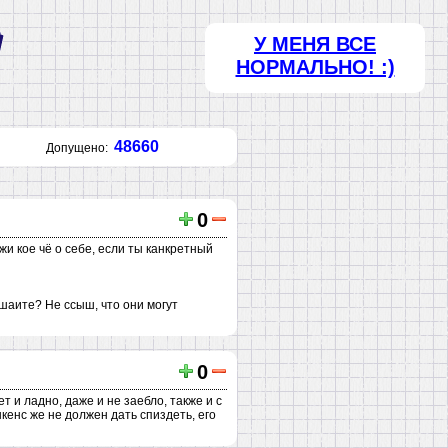
У МЕНЯ ВСЕ
НОРМАЛЬНО! :)
48660
Допущено:
0
жи кое чё о себе, если ты канкретный
ешаите? Не ссыш, что они могут
0
ет и ладно, даже и не заебло, также и с
енс же не должен дать спиздеть, его