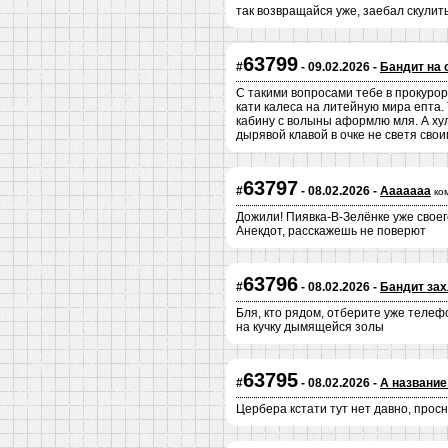
так возвращайся уже, заебал скулить
63799
#
- 09.02.2026 -
Бандит на 
C такими вопросами тебе в прокуроры
кати калеса на литейную мира епта.
кабину с волыны аформлю мля. А хул
дырявой клавой в очке не светя св
63797
#
- 08.02.2026 -
Ааааааа
ко
Дожили! Пиявка-В-Зелёнке уже своего
Анекдот, расскажешь не поверют
63796
#
- 08.02.2026 -
Бандит зах
Бля, кто рядом, отберите уже телефо
на кучку дымящейся золы
63795
#
- 08.02.2026 -
А название
Цербера кстати тут нет давно, просн