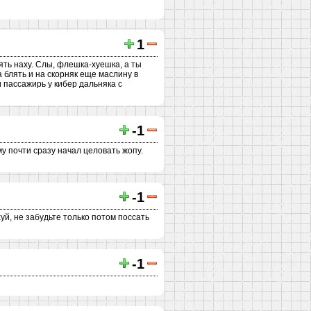
1
ять наху. Слы, флешка-хуешка, а ты
блять и на скорняк еще маслину в
 пассажирь у кибер дальняка с
-1
му почти сразу начал целовать жопу.
-1
хуй, не забудьте только потом поссать
-1