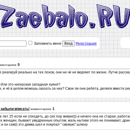
Запомнить меня
Вход
Регистрация
0
мментариев:
 реагируй реально на тех лохов, они ни чё не вкуряют по жизне. Лутче расска
 Или это нигерская западная хуиня?
ми, и чё в целом можешь сказать за них? Свои ли они ребята, делюги вместе р
?
 забыли вписать!
1
комментариев:
 лет 25 если не спиздеть, до сих пор живая))) и ничего она не старая, работа
х женщин, бывают умудренные опытом, жаль нытики этого не понимают, дринк
и он сам)) это димка шел и покупал " свежую" шлюху