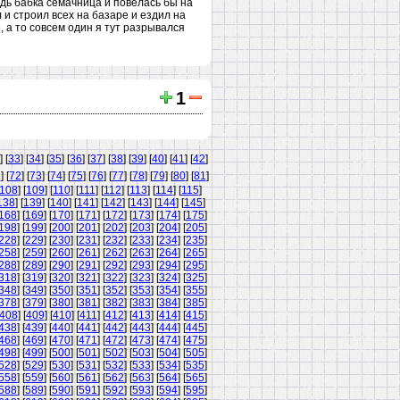
удь бабка семачница и повелась бы на
 и строил всех на базаре и ездил на
, а то совсем один я тут разрывался
1
] [
33
] [
34
] [
35
] [
36
] [
37
] [
38
] [
39
] [
40
] [
41
] [
42
]
1
] [
72
] [
73
] [
74
] [
75
] [
76
] [
77
] [
78
] [
79
] [
80
] [
81
]
108
] [
109
] [
110
] [
111
] [
112
] [
113
] [
114
] [
115
]
138
] [
139
] [
140
] [
141
] [
142
] [
143
] [
144
] [
145
]
168
] [
169
] [
170
] [
171
] [
172
] [
173
] [
174
] [
175
]
198
] [
199
] [
200
] [
201
] [
202
] [
203
] [
204
] [
205
]
228
] [
229
] [
230
] [
231
] [
232
] [
233
] [
234
] [
235
]
258
] [
259
] [
260
] [
261
] [
262
] [
263
] [
264
] [
265
]
288
] [
289
] [
290
] [
291
] [
292
] [
293
] [
294
] [
295
]
318
] [
319
] [
320
] [
321
] [
322
] [
323
] [
324
] [
325
]
348
] [
349
] [
350
] [
351
] [
352
] [
353
] [
354
] [
355
]
378
] [
379
] [
380
] [
381
] [
382
] [
383
] [
384
] [
385
]
408
] [
409
] [
410
] [
411
] [
412
] [
413
] [
414
] [
415
]
438
] [
439
] [
440
] [
441
] [
442
] [
443
] [
444
] [
445
]
468
] [
469
] [
470
] [
471
] [
472
] [
473
] [
474
] [
475
]
498
] [
499
] [
500
] [
501
] [
502
] [
503
] [
504
] [
505
]
528
] [
529
] [
530
] [
531
] [
532
] [
533
] [
534
] [
535
]
558
] [
559
] [
560
] [
561
] [
562
] [
563
] [
564
] [
565
]
588
] [
589
] [
590
] [
591
] [
592
] [
593
] [
594
] [
595
]