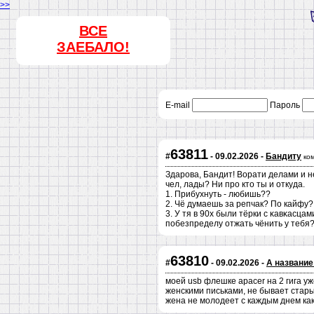
>>
ВСЕ
ЗАЕБАЛО!
E-mail
Пароль
63811
#
- 09.02.2026 -
Бандиту
ко
Здарова, Бандит! Ворати делами и не
чел, лады? Ни про кто ты и откуда.
1. Прибухнуть - любишь??
2. Чё думаешь за репчак? По кайфу?
3. У тя в 90х были тёрки с κавκасца
побезпределу отжать чёнить у тебя
63810
#
- 09.02.2026 -
А название
моей usb флешке apacer на 2 гига уже
женскими письками, не бывает стары
жена не молодеет с каждым днем как 