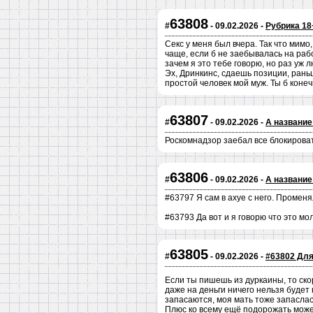
63808
#
- 09.02.2026 -
Рубрика 18
Секс у меня был вчера. Так что мим
чаще, если б не заебывалась на рабо
зачем я это тебе говорю, но раз уж 
Эх, Дринкинс, сдаешь позиции, рань
простой человек мой муж. Ты б коне
63807
#
- 09.02.2026 -
А название
Роскомнадзор заебал все блокирова
63806
#
- 09.02.2026 -
А название
#63797 Я сам в ахуе с него. Променя
#63793 Да вот и я говорю что это мо
63805
#
- 09.02.2026 -
#63802 Для
Если ты пишешь из дуркаины, то скор
даже на деньги ничего нельзя будет 
запасаются, моя мать тоже запаслась
Плюс ко всему ещё подорожать может