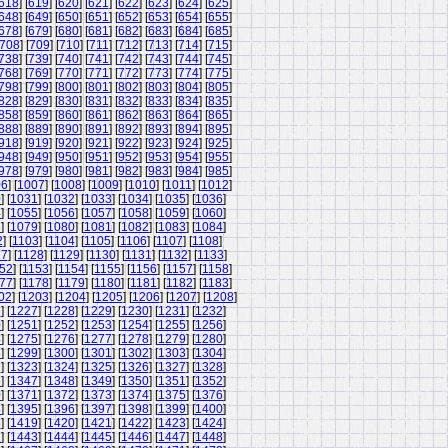
618
] [
619
] [
620
] [
621
] [
622
] [
623
] [
624
] [
625
]
648
] [
649
] [
650
] [
651
] [
652
] [
653
] [
654
] [
655
]
678
] [
679
] [
680
] [
681
] [
682
] [
683
] [
684
] [
685
]
708
] [
709
] [
710
] [
711
] [
712
] [
713
] [
714
] [
715
]
738
] [
739
] [
740
] [
741
] [
742
] [
743
] [
744
] [
745
]
768
] [
769
] [
770
] [
771
] [
772
] [
773
] [
774
] [
775
]
798
] [
799
] [
800
] [
801
] [
802
] [
803
] [
804
] [
805
]
828
] [
829
] [
830
] [
831
] [
832
] [
833
] [
834
] [
835
]
858
] [
859
] [
860
] [
861
] [
862
] [
863
] [
864
] [
865
]
888
] [
889
] [
890
] [
891
] [
892
] [
893
] [
894
] [
895
]
918
] [
919
] [
920
] [
921
] [
922
] [
923
] [
924
] [
925
]
948
] [
949
] [
950
] [
951
] [
952
] [
953
] [
954
] [
955
]
978
] [
979
] [
980
] [
981
] [
982
] [
983
] [
984
] [
985
]
06
] [
1007
] [
1008
] [
1009
] [
1010
] [
1011
] [
1012
]
0
] [
1031
] [
1032
] [
1033
] [
1034
] [
1035
] [
1036
]
4
] [
1055
] [
1056
] [
1057
] [
1058
] [
1059
] [
1060
]
8
] [
1079
] [
1080
] [
1081
] [
1082
] [
1083
] [
1084
]
2
] [
1103
] [
1104
] [
1105
] [
1106
] [
1107
] [
1108
]
27
] [
1128
] [
1129
] [
1130
] [
1131
] [
1132
] [
1133
]
52
] [
1153
] [
1154
] [
1155
] [
1156
] [
1157
] [
1158
]
77
] [
1178
] [
1179
] [
1180
] [
1181
] [
1182
] [
1183
]
02
] [
1203
] [
1204
] [
1205
] [
1206
] [
1207
] [
1208
]
6
] [
1227
] [
1228
] [
1229
] [
1230
] [
1231
] [
1232
]
0
] [
1251
] [
1252
] [
1253
] [
1254
] [
1255
] [
1256
]
4
] [
1275
] [
1276
] [
1277
] [
1278
] [
1279
] [
1280
]
8
] [
1299
] [
1300
] [
1301
] [
1302
] [
1303
] [
1304
]
2
] [
1323
] [
1324
] [
1325
] [
1326
] [
1327
] [
1328
]
6
] [
1347
] [
1348
] [
1349
] [
1350
] [
1351
] [
1352
]
0
] [
1371
] [
1372
] [
1373
] [
1374
] [
1375
] [
1376
]
4
] [
1395
] [
1396
] [
1397
] [
1398
] [
1399
] [
1400
]
8
] [
1419
] [
1420
] [
1421
] [
1422
] [
1423
] [
1424
]
2
] [
1443
] [
1444
] [
1445
] [
1446
] [
1447
] [
1448
]