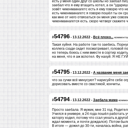
есть у меня один друг со школы но заебал пиз
заебал что я ему втащить хотел, а он "ударишь
зовёт чикенмакнагетс есть я ему говорю что 
есть чикенмакнагетс я говорю пошёл ты он ср
как мне от него отвязаться он меня уже совс
чикенмакнагется есть. скоро четверг скажите 
54796
#
- 13.12.2022 -
Всё плохо...
коммента
Такая хуйня. На работе так-то заебись. Порну
коллега сзади сидит посматривает, головой пок
но теперь боюсь с ним вместе в сортир ходить
на меня, что я аж вспотел. Фу нахуй. Я НЕ ГУЙ!
54795
#
- 13.12.2022 -
А название меня зае
что за сучки всё минусуют? нарисуйте себе о
дорисовать вместе со свастикой, кончиты.
54794
#
- 13.12.2022 -
Заебала мама
комме
Просто заебала. Я мужик, мне 31 год. Родители
Учился в универе, в 24 года пошёл работать у
каторгу ходил, потому что ссал уехать в друг
ждал момента, и почти дождался). Потом было
В итоге — дожил до 30-ти, началась война, р