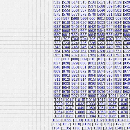
[
512
] [
513
] [
514
] [
515
] [
516
] [
517
] [
518
] [
519
] [
520
[
533
] [
534
] [
535
] [
536
] [
537
] [
538
] [
539
] [
540
] [
541
[
554
] [
555
] [
556
] [
557
] [
558
] [
559
] [
560
] [
561
] [
562
[
575
] [
576
] [
577
] [
578
] [
579
] [
580
] [
581
] [
582
] [
583
[
596
] [
597
] [
598
] [
599
] [
600
] [
601
] [
602
] [
603
] [
60
[
617
] [
618
] [
619
] [
620
] [
621
] [
622
] [
623
] [
624
] [
625
[
638
] [
639
] [
640
] [
641
] [
642
] [
643
] [
644
] [
645
] [
646
[
659
] [
660
] [
661
] [
662
] [
663
] [
664
] [
665
] [
666
] [
667
[
680
] [
681
] [
682
] [
683
] [
684
] [
685
] [
686
] [
687
] [
688
[
701
] [
702
] [
703
] [
704
] [
705
] [
706
] [
707
] [
708
] [
70
[
722
] [
723
] [
724
] [
725
] [
726
] [
727
] [
728
] [
729
] [
730
[
743
] [
744
] [
745
] [
746
] [
747
] [
748
] [
749
] [
750
] [
751
[
764
] [
765
] [
766
] [
767
] [
768
] [
769
] [
770
] [
771
] [
772
[
785
] [
786
] [
787
] [
788
] [
789
] [
790
] [
791
] [
792
] [
793
[
806
] [
807
] [
808
] [
809
] [
810
] [
811
] [
812
] [
813
] [
814
[
827
] [
828
] [
829
] [
830
] [
831
] [
832
] [
833
] [
834
] [
835
[
848
] [
849
] [
850
] [
851
] [
852
] [
853
] [
854
] [
855
] [
856
[
869
] [
870
] [
871
] [
872
] [
873
] [
874
] [
875
] [
876
] [
877
[
890
] [
891
] [
892
] [
893
] [
894
] [
895
] [
896
] [
897
] [
898
[
911
] [
912
] [
913
] [
914
] [
915
] [
916
] [
917
] [
918
] [
919
[
932
] [
933
] [
934
] [
935
] [
936
] [
937
] [
938
] [
939
] [
940
[
953
] [
954
] [
955
] [
956
] [
957
] [
958
] [
959
] [
960
] [
961
[
974
] [
975
] [
976
] [
977
] [
978
] [
979
] [
980
] [
981
] [
982
[
995
] [
996
] [
997
] [
998
] [
999
] [
1000
] [
1001
] [
1002
] [
[
1013
] [
1014
] [
1015
] [
1016
] [
1017
] [
1018
] [
1019
] [
[
1030
] [
1031
] [
1032
] [
1033
] [
1034
] [
1035
] [
1036
] [
[
1047
] [
1048
] [
1049
] [
1050
] [
1051
] [
1052
] [
1053
] [
[
1064
] [
1065
] [
1066
] [
1067
] [
1068
] [
1069
] [
1070
] [
[
1081
] [
1082
] [
1083
] [
1084
] [
1085
] [
1086
] [
1087
] [
[
1098
] [
1099
] [
1100
] [
1101
] [
1102
] [
1103
] [
1104
] [
11
[
1116
] [
1117
] [
1118
] [
1119
] [
1120
] [
1121
] [
1122
] [
11
[
1134
] [
1135
] [
1136
] [
1137
] [
1138
] [
1139
] [
1140
] [
11