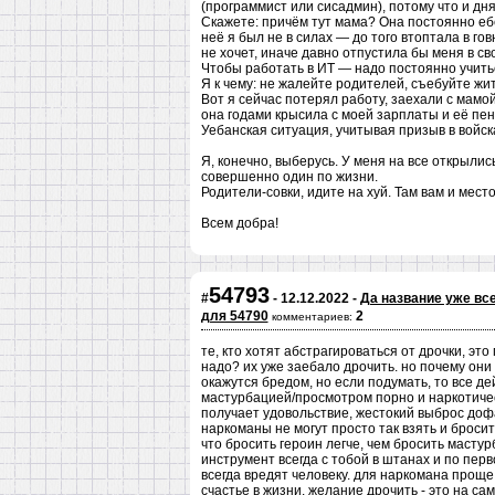
(программист или сисадмин), потому что и дня
Скажете: причём тут мама? Она постоянно ебет
неё я был не в силах — до того втоптала в го
не хочет, иначе давно отпустила бы меня в св
Чтобы работать в ИТ — надо постоянно учитьс
Я к чему: не жалейте родителей, съебуйте жи
Вот я сейчас потерял работу, заехали с мамой
она годами крысила с моей зарплаты и её пен
Уебанская ситуация, учитывая призыв в войск
Я, конечно, выберусь. У меня на все открылись 
совершенно один по жизни.
Родители-совки, идите на хуй. Там вам и мес
Всем добра!
54793
#
- 12.12.2022 -
Да название уже все
для 54790
2
комментариев:
те, кто хотят абстрагироваться от дрочки, эт
надо? их уже заебало дрочить. но почему они
окажутся бредом, но если подумать, то все дей
мастурбацией/просмотром порно и наркотичес
получает удовольствие, жестокий выброс доф
наркоманы не могут просто так взять и бросит
что бросить героин легче, чем бросить мастур
инструмент всегда с тобой в штанах и по перв
всегда вредят человеку. для наркомана проще
счастье в жизни. желание дрочить - это на са