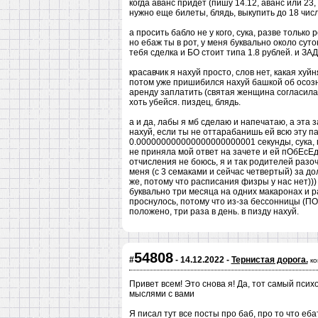
когда аванс придет (пишу 14.12, аванс или 23,
нужно еще билеты, блядь, выкупить до 18 числ
а просить бабло не у кого, сука, разве только 
но ебаж ты в рот, у меня буквально около суто
тебя сделка и БО стоит типа 1.8 рублей. 
красавчик я нахуй просто, слов нет, какая хуй
потом уже пришибился нахуй башкой об осозна
аренду заплатить (святая женщина согласилас
хоть убейся. пиздец, блядь.
а и да, лабы я мб сделаю и напечатаю, а эта
нахуй, если ты не оттарабанишь ей всю эту п
0.000000000000000000000001 секунды, сука, 
не приняла мой ответ на зачете и ей пОбЕсЕд
отчисления не боюсь, я и так родителей разоч
меня (с 3 семаками и сейчас четвертый) за до
же, потому что расписания физры у нас нет)))
буквально три месяца на одних макаронах и р
проснулось, потому что из-за бессонницы (
положено, три раза в день. в пизду нахуй.
54808
#
- 14.12.2022 -
Тернистая дорога.
ко
Привет всем! Это снова я! Да, тот самый психо
мыслями с вами
Я писал тут все посты про баб, про то что еб