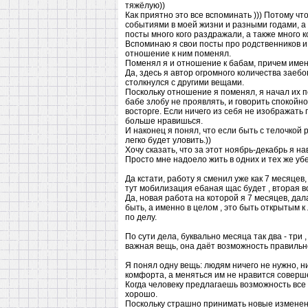
тяжёлую))
Как приятно это все вспоминать ))) Потому ч
событиями в моей жизни и разными годами, а с
посты много кого раздражали, а также много к
Вспоминаю я свои посты про родственников и 
отношение к ним поменял.
Поменял я и отношение к бабам, причем имен
Да, здесь я автор огромного количества заебов
столкнулся с другими вещами.
Поскольку отношение я поменял, я начал их п
бабе злобу не проявлять, и говорить спокойно
восторге. Если ничего из себя не изображать 
больше нравишься.
И наконец я понял, что если быть с телочкой
легко будет уловить.))
Хочу сказать, что за этот ноябрь-декабрь я н
Просто мне надоело жить в одних и тех же уб
Да кстати, работу я сменил уже как 7 месяцев
тут мобилизация ебаная щас будет , вторая во
Да, новая работа на которой я 7 месяцев, да
быть, а именно в целом , это быть открытым к
по делу.
По сути дела, буквально месяца так два - три
важная вещь, она даёт возможность правильно
Я понял одну вещь: людям ничего не нужно, ни 
комфорта, а меняться им не нравится соверше
Когда человеку предлагаешь возможность все и
хорошо.
Поскольку страшно принимать новые изменени