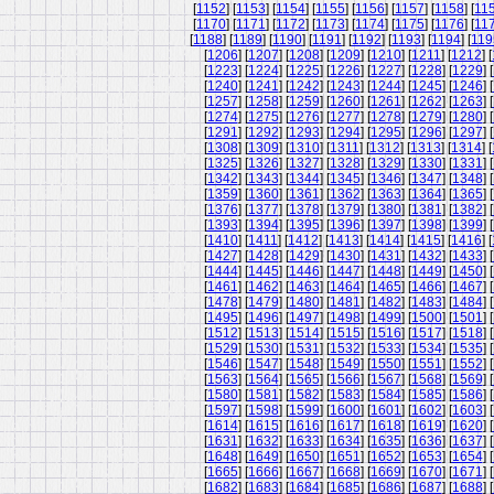
[
1152
] [
1153
] [
1154
] [
1155
] [
1156
] [
1157
] [
1158
] [
11
[
1170
] [
1171
] [
1172
] [
1173
] [
1174
] [
1175
] [
1176
] [
11
[
1188
] [
1189
] [
1190
] [
1191
] [
1192
] [
1193
] [
1194
] [
119
[
1206
] [
1207
] [
1208
] [
1209
] [
1210
] [
1211
] [
1212
] [
[
1223
] [
1224
] [
1225
] [
1226
] [
1227
] [
1228
] [
1229
] [
[
1240
] [
1241
] [
1242
] [
1243
] [
1244
] [
1245
] [
1246
] [
[
1257
] [
1258
] [
1259
] [
1260
] [
1261
] [
1262
] [
1263
] [
[
1274
] [
1275
] [
1276
] [
1277
] [
1278
] [
1279
] [
1280
] [
[
1291
] [
1292
] [
1293
] [
1294
] [
1295
] [
1296
] [
1297
] [
[
1308
] [
1309
] [
1310
] [
1311
] [
1312
] [
1313
] [
1314
] [
[
1325
] [
1326
] [
1327
] [
1328
] [
1329
] [
1330
] [
1331
] [
[
1342
] [
1343
] [
1344
] [
1345
] [
1346
] [
1347
] [
1348
] [
[
1359
] [
1360
] [
1361
] [
1362
] [
1363
] [
1364
] [
1365
] [
[
1376
] [
1377
] [
1378
] [
1379
] [
1380
] [
1381
] [
1382
] [
[
1393
] [
1394
] [
1395
] [
1396
] [
1397
] [
1398
] [
1399
] [
[
1410
] [
1411
] [
1412
] [
1413
] [
1414
] [
1415
] [
1416
] [
[
1427
] [
1428
] [
1429
] [
1430
] [
1431
] [
1432
] [
1433
] [
[
1444
] [
1445
] [
1446
] [
1447
] [
1448
] [
1449
] [
1450
] [
[
1461
] [
1462
] [
1463
] [
1464
] [
1465
] [
1466
] [
1467
] [
[
1478
] [
1479
] [
1480
] [
1481
] [
1482
] [
1483
] [
1484
] [
[
1495
] [
1496
] [
1497
] [
1498
] [
1499
] [
1500
] [
1501
] [
[
1512
] [
1513
] [
1514
] [
1515
] [
1516
] [
1517
] [
1518
] [
[
1529
] [
1530
] [
1531
] [
1532
] [
1533
] [
1534
] [
1535
] [
[
1546
] [
1547
] [
1548
] [
1549
] [
1550
] [
1551
] [
1552
] [
[
1563
] [
1564
] [
1565
] [
1566
] [
1567
] [
1568
] [
1569
] [
[
1580
] [
1581
] [
1582
] [
1583
] [
1584
] [
1585
] [
1586
] [
[
1597
] [
1598
] [
1599
] [
1600
] [
1601
] [
1602
] [
1603
] [
[
1614
] [
1615
] [
1616
] [
1617
] [
1618
] [
1619
] [
1620
] [
[
1631
] [
1632
] [
1633
] [
1634
] [
1635
] [
1636
] [
1637
] [
[
1648
] [
1649
] [
1650
] [
1651
] [
1652
] [
1653
] [
1654
] [
[
1665
] [
1666
] [
1667
] [
1668
] [
1669
] [
1670
] [
1671
] [
[
1682
] [
1683
] [
1684
] [
1685
] [
1686
] [
1687
] [
1688
] [