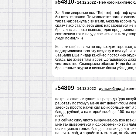
54810
#
- 14.12.2022 -
Немного накипело б
Заебали дворовые псы! Тяф тяф тяф тяф сука
бы всех тявкалок. По малолетке помню словил 
так та как рванула с визгами, бежала короче 
сразу тихо стало, весь двор нарадоваться не м
бросалась на всех пьяных, один предпринимат
сожалению так и не удалось изловить эту тва
люди помогли.))
Кошаки ещё начали по подъездам тереться, с
подкармливают всю эту пиздоту и вся хуйня во
Заебали! Ещё пидар какой-то постоянно окурк
блядь, где живёт там и срёт. Догадываюсь даже
чистоплотно. Свинорылы ебаные. Надо бы ств
брошенные окурки и пивные банки ублюдков, 
54809
#
- 14.12.2022 -
деньги блядь!
коммен
потрясающая ситуация из разряда "ура нахуй
работать поэтому у меня нет денег чтобы леч
заебись просто нахуй сил моих больше нет, я хо
блядь, рублей, а на второй вообще -150. на п
особо.
и я сейчас сижу чисто выкручиваюсь изо всех,
мне так вывернуться и одновременно три лабы 
если я успею только бля до ночи их сделать и 
напечатала!), и заработать столько, чтобы ме