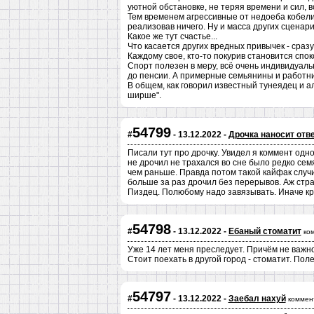
уютной обстановке, не теряя времени и сил, в
Тем временем агрессивные от недоеба кобели м
реализовав ничего. Ну и масса других сценарие
Какое же тут счастье...
Что касается других вредных привычек - сразу ж
Каждому свое, кто-то покурив становится спок
Спорт полезен в меру, всё очень индивидуал
до пенсии. А примерные семьянины и работни
В общем, как говорил известный тунеядец и а
ширше".
54799
#
- 13.12.2022 -
Дрочка наносит отв
Писали тут про дрочку. Увидел я коммент одно
не дрочил не трахался во сне было редко се
чем раньше. Правда потом такой кайфак случил
больше за раз дрочил без перерывов. Аж стра
Пиздец. Полюбому надо завязывать. Иначе к
54798
#
- 13.12.2022 -
Ебаный стоматит
ко
Уже 14 лет меня преследует. Причём не важно,
Стоит поехать в другой город - стоматит. Поле
54797
#
- 13.12.2022 -
Заебал нахуй
коммен