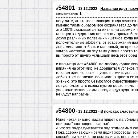
54801
#
- 13.12.2022 -
Название идет наху
1
комментариев:
погуглите, что такое поллюция. когда человек
именно таким образом все сохраняется до луч
это 100% сказывается на жизни. на своем лич
месяцев воздержания появилось гораздо боль
дохуя различных полезных ништяков. когда нача
положительные эффекты от воздержания даже 
дофамина может быть и мизерный, но при воз
ультра жестокая. на эту тему у меня просто т
вы просто от других услышали весь этот бред 
и письмецо для #54800. по-любому лучше всю 
влияния на этот мир, не добиваться успехов. т
говорил один человек - лучше прожить день ль
добиваться по жизни, если можно просто ее 
жизнью, это просто безмозглое существование 
лет доползёт, это всегда пустое место, ноль,
уже сколотившие семью, всегда идут куда-то вп
не будут напрасны.
54800
#
- 13.12.2022 -
В поисках счастья
к
Ниже некая видимо мадам пишет о пагубном в
поискам "настоящего счастья".
А что же подразумевается под этим самым счас
Пока сдерживающий семя водит хороводы вокр
способным критически осмысливать происход