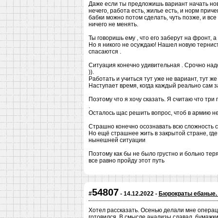
Даже если ты предложишь вариант начать нову
нечего, работа есть, жилье есть, и норм приче
бабки можно потом сделать, чуть позже, и вс
ничего не менять.
Ты говоришь ему , что его заберут на фронт, а
Но я никого не осуждаю! Нашел новую тернист
спасаются .
Ситуация конечно удивительная . Срочно надо 
)).
Работать и учиться тут уже не вариант, тут ж
Наступает время, когда каждый реально сам за
Поэтому что я хочу сказать. Я считаю что три
.
Осталось щас решить вопрос, чтоб в армию не
Страшно конечно осознавать всю сложность с
Но ещё страшнее жить в закрытой стране, где 
нынешней ситуации
Поэтому как бы не было грустно и больно тер
все равно пройду этот путь
54807
#
- 14.12.2022 -
Бюрократы ебаные. 
Хотел рассказать. Осенью делали мне операцию
готовился. В смысле анализы сдавал, бумажки