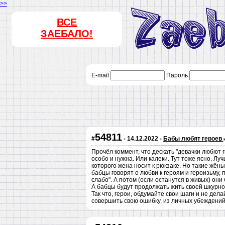
>>
ВСЕ
ЗАЕБАЛО!
E-mail
Пароль
54811
#
- 14.12.2022 -
Бабы любят героев
Прочёл коммент, что дескать "девачки любют 
особо и нужна. Или калеки. Тут тоже ясно. Луч
которого жена носит к рюкзаке. Но такие жёны
бабцы говорят о любви к героям и героизьму,
слабо". А потом (если останутся в живых) они
А бабцы будут продолжать жить своей шкурной
Так что, герои, обдумайте свои шаги и не дела
совершить свою ошибку, из личных убеждений