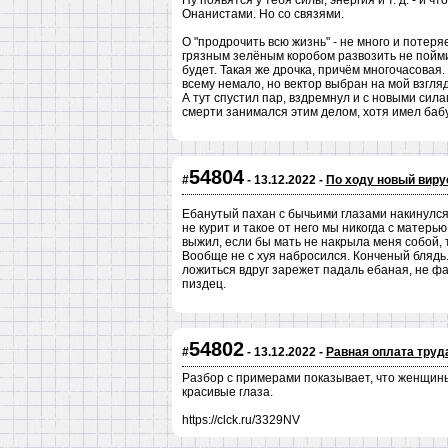
Ну появятся у тебя силы, энергия и т. д. - и ч
Онанистами. Но со связями.
О "продрочить всю жизнь" - не много и потеря
грязным зелёным коробом развозить не пойми
будет. Такая же дрочка, причём многочасовая.
всему немало, но вектор выбран на мой взгля
А тут спустил пар, вздремнул и с новыми сил
смерти занимался этим делом, хотя имел бабу
54804
#
- 13.12.2022 -
По ходу новый виру
Ебанутый пахан с бычьими глазами накинулся 
не курит и такое от него мы никогда с матерь
выжил, если бы мать не накрыла меня собой, 
Вообще не с хуя набросился. Конченый блядь.
ложиться вдруг зарежет падаль ебаная, не фак
пиздец.
54802
#
- 13.12.2022 -
Равная оплата труд
Разбор с примерами показывает, что женщины
красивые глаза.
https://clck.ru/3329NV