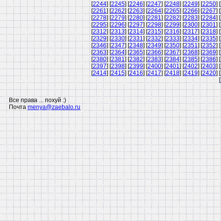
[
2244
] [
2245
] [
2246
] [
2247
] [
2248
] [
2249
] [
2250
] [
[
2261
] [
2262
] [
2263
] [
2264
] [
2265
] [
2266
] [
2267
] [
[
2278
] [
2279
] [
2280
] [
2281
] [
2282
] [
2283
] [
2284
] [
[
2295
] [
2296
] [
2297
] [
2298
] [
2299
] [
2300
] [
2301
] [
[
2312
] [
2313
] [
2314
] [
2315
] [
2316
] [
2317
] [
2318
] [
[
2329
] [
2330
] [
2331
] [
2332
] [
2333
] [
2334
] [
2335
] [
[
2346
] [
2347
] [
2348
] [
2349
] [
2350
] [
2351
] [
2352
] [
[
2363
] [
2364
] [
2365
] [
2366
] [
2367
] [
2368
] [
2369
] [
[
2380
] [
2381
] [
2382
] [
2383
] [
2384
] [
2385
] [
2386
] [
[
2397
] [
2398
] [
2399
] [
2400
] [
2401
] [
2402
] [
2403
] [
[
2414
] [
2415
] [
2416
] [
2417
] [
2418
] [
2419
] [
2420
] [
[
Все права ... похуй :)
Почта
menya@zaebalo.ru