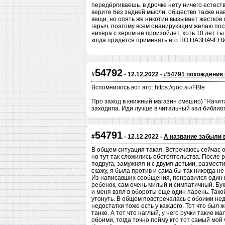
передёргиваешь. в дрочке нету ничего естеств
верите без задней мысли. общество также нав
вещи, но опять же никотин вызывает жесткое 
герыч. поэтому всем онанирующим желаю поско
нихера с хером не произойдет, хоть 10 лет т
когда придётся применять его ПО НАЗНАЧЕН
54792
#
- 12.12.2022 -
#54791 похождения
Вспомнилось вот это: https://goo.su/FBIe
Про заход в книжный магазин смешно) "Начита
заходила. Иди лучше в читальный зал библиот
54791
#
- 12.12.2022 -
А название забыли 
В общем ситуация такая. Встречаюсь сейчас о
но тут так сложились обстоятельства. После 
подруга, замужняя и с двумя детьми, размест
скажу, я была против и сама бы так никогда не
Из написавших сообщения, понравился один п
ребенок, сам очень милый и симпатичный. Бук
и меня взял в обороты еще один парень. Тако
утонуть. В общем повстречалась с обоими нед
недостатки тоже есть у каждого. Тот что был ж
танке. А тот что наглый, у него ручки такие м
обоими, тогда точно пойму кто тот самый мой 