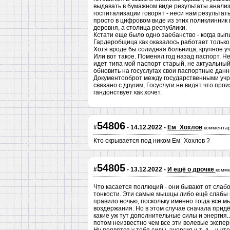
выдавать в бумажном виде результаты анализо
госпитализации говорят - неси нам результат
просто в цифровом виде из этих поликлинник 
деревня, а столица республики.
Кстати еще было одно заебанство - когда выпи
Гардеробщица как оказалось работает только 
Хотя вроде бы солидная больница, крупное у
Или вот такое. Поменял год назад паспорт. Н
идет типа мой паспорт старый, не актуальный
обновить на госуслугах свои паспортные данн
Документооброт между государственными учр
связано с другим, Госуслуги не видят что пр
гандонствует как хочет.
54806
#
- 14.12.2022 -
Ем_Хохлов
комментар
Кто скрывается под ником Ем_Хохлов ?
54805
#
- 13.12.2022 -
И ещё о дрочке
комме
Что касается поллюций - они бывают от слабо
тонкости. Эти самые мышцы либо ещё слабы в
правило ночью, поскольку именно тогда все 
воздержания. Но в этом случае сначала прид
какие уж тут дополнительные силы и энергия..
потом неизвестно чем все эти волевые экспе