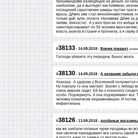
прошмандовки разводящие на деньги, но нихуя,
наебалово, да и выглядят как бомжихи, незнаю
посещений саратовские шмары пустая трата в
крысы. ДАвно уже стал женоненавистником, по
только дай, купи, оплати. Ненавижу. ДАже за
любви, близости).. А у кого бритая это вобще
заинтересовывают по 50 человек вконтактике, и
власть ахуела в стране и прогнила, а я скажу 
38133
#
- 14.09.2018 -
Время покажет
комме
Господи уберите эту передачу. Вынос мозга
38130
#
- 14.09.2018 -
А название забыли 
Ахахаха...А здорово у Вселенной получается 
Ну порнуху то она смотрит. Значит с либидо вс
очень жирная сидит. Ей бы к психологу сходи
особо. Подчеркнуть. А она подчеркивает все. Т
человек психически неуравновешен. И потом, 
инфантильна.
38126
#
- 13.09.2018 -
долбаные магазины 
как же заебали поганые чурки-продавцы во вся
они сволочи накладывают все салаты одной и 
я просто хуею от оливье со вкусом рыбы