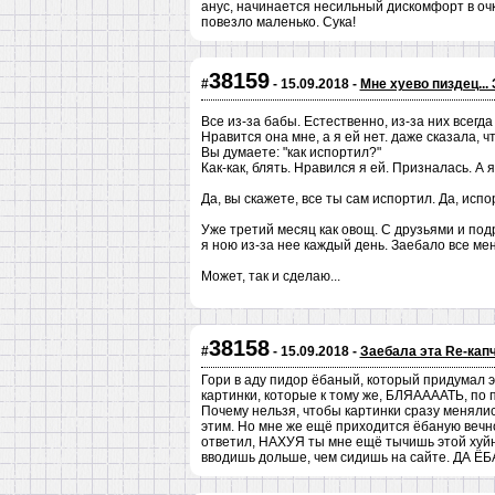
анус, начинается несильный дискомфорт в очк
повезло маленько. Сука!
38159
#
- 15.09.2018 -
Мне хуево пиздец...
Все из-за бабы. Естественно, из-за них всегда
Нравится она мне, а я ей нет. даже сказала, 
Вы думаете: "как испортил?"
Как-как, блять. Нравился я ей. Призналась. А 
Да, вы скажете, все ты сам испортил. Да, испо
Уже третий месяц как овощ. С друзьями и подр
я ною из-за нее каждый день. Заебало все мен
Может, так и сделаю...
38158
#
- 15.09.2018 -
Заебала эта Re-кап
Гори в аду пидор ёбаный, который придумал э
картинки, которые к тому же, БЛЯААААТЬ, по 
Почему нельзя, чтобы картинки сразу меняли
этим. Но мне же ещё приходится ёбаную вечно
ответил, НАХУЯ ты мне ещё тычишь этой хуй
вводишь дольше, чем сидишь на сайте. ДА ЁБ