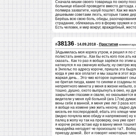
Сначала кишки своего товарища по окопу пособ
больнице ебаной проведите вместо детсада. 
полмира захватите, нахуй пошлет. Как же ма
дешевыми советами лезть, которые также дер
Берёшь всю свою боль, обиды, разочарования
страдание, облекаешь его в форму оружия и см
Есть человек, и мир вокруг, враждебный, жест
38136
#
- 14.09.2018 -
Проститня
комментари
ЗАдымилась моя коряга утром, и решил я по с
полистать анкеты...Как бы есть кого пое.ать н
сказать.. Как то раз я вобще зарёкся по этим
наткнулся я на смачную кобылу, ну смотрю жор
в Энгельс по адресу короче, пришла эта быдло
когда я уже все оплатит и мы зашли в этот вс
жаркая дичь... Это чмо которое оценивает сеья
не бритая пизда, какие то синяки и ссадины по
неприятного минета у меня в жизни небыло, о
тошно, душно, охото выпрыгнуть в окно, ну ду
закрытыми глазами и свалю, но оказывается в 
видители у меня хуй больной (ага 17см) дума
вены себе в ванной, я меня уже лег 3 раза хот
я вобще на измене уже жить нехочу, ладно дум
кисель ее послеродовой, ебать это хлеще чем
(видно почуяла мою обиду и напряжение) ну х
палец в жопу ну так на проверку, она уже орет
я короче резко встаю иду в ванну меня тошнит
чмырдяйка негодует че произошло та?.. Вобщ
приезду домой.. Вот и говорят некоторые тип