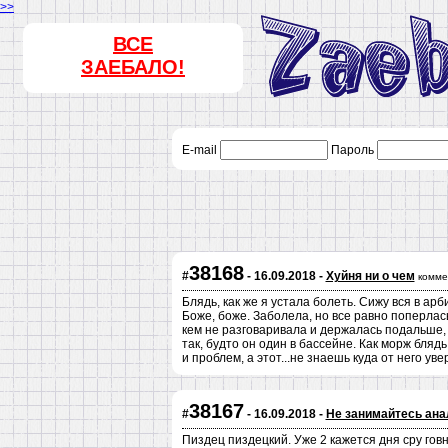
>>
ВСЕ
ЗАЕБАЛО!
E-mail
Пароль
38168
#
- 16.09.2018 -
Хуйня ни о чем
комме
Блядь, как же я устала болеть. Сижу вся в ар
Боже, боже. Заболела, но все равно поперлась
кем не разговаривала и держалась подальше, 
так, будто он один в бассейне. Как морж бляд
и проблем, а этот...не знаешь куда от него ув
38167
#
- 16.09.2018 -
Не занимайтесь ана
Пиздец пиздецкий. Уже 2 кажется дня сру говн