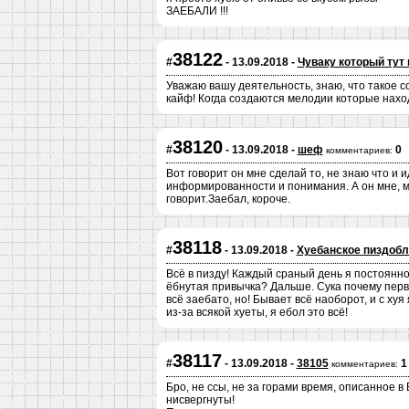
ЗАЕБАЛИ !!!
38122
#
- 13.09.2018 -
Чуваку который тут 
Уважаю вашу деятельность, знаю, что такое 
кайф! Когда создаются мелодии которые нахо
38120
#
- 13.09.2018 -
шеф
0
комментариев:
Вот говорит он мне сделай то, не знаю что и и
информированности и понимания. А он мне, мо
говорит.Заебал, короче.
38118
#
- 13.09.2018 -
Хуебанское пиздобл
Всё в пизду! Каждый сраный день я постоянно
ёбнутая привычка? Дальше. Сука почему первая
всё заебато, но! Бывает всё наоборот, и с ху
из-за всякой хуеты, я ебол это всё!
38117
#
- 13.09.2018 -
38105
1
комментариев:
Бро, не ссы, не за горами время, описанное 
нисвергнуты!