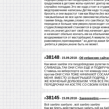
педофил,шарлотан-пиздоправ,это ебаное уса
градусников в детские жопы-хуеплет доктор ма
случайно попадаю.Это же надо,стоит в студи
медсправочнике написаны.Детям надо то,надо 
бросить и они вырастут там как Маугли,без вс
там,выебаные во все щели свиноматки,ебальн
такими блядь лицами,словно это сам Иисус Хр
передачи,я больше чем уверен,происходит с
студии,Комаровский становится в среди комна
него,он,значит,достает свой хер,начинает дро
и начинает обильно кончать им на ебальничк
воздерживается от мастурбации).А мамули,та
равномерно,приговаривая:" ах,доктор,какая бл
,ребята,я уверен,иначе быть не может.
38148
#
- 15.09.2018 -
Об уебанских сайтах
Как меня заебли эти пиздоблядские рулетки 
СЛИВАЕШЬ,ТАК ОНИ СУКА ЕЩЕ И ПОДКРУЧИВАЮ
Ставишь на киберспорте на топ команду-она 
против-ОНИ СУКА ТОЖЕ НАЧИНАЮТ СОСАА
МЕНЯ. ВМЕСТО 10 ВЫИГРЫШЕЙ ПОДРЯД, У
ЖЕ КОНЧЕНЫЙ ДОЛБОЕБИЗМ. ЧТОБ ВСЕ РА
ПЕРЕДРОЧКИ НА КОСТРЕ СО СВОИМ ХУЕМ В
38145
#
- 15.09.2018 -
Заеееееебло
коммент
Всё заебло заебало , всё заебло заебло
Как же блять действительно забить хуй на баб