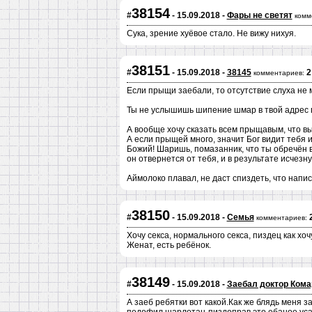
38154
#
- 15.09.2018 -
Фары не светят
комм
Сука, зрение хуёвое стало. Не вижу нихуя.
38151
#
- 15.09.2018 -
38145
2
комментариев:
Если прыщи заебали, то отсутствие слуха не м
Ты не услышишь шипение шмар в твой адрес п
А вообще хочу сказать всем прыщавым, что вы
А если прыщей много, значит Бог видит тебя
Божий! Шаришь, помазанник, что ты обречён в 
он отвернется от тебя, и в результате исчез
Аймолоко плавал, не даст спиздеть, что напи
38150
#
- 15.09.2018 -
Семья
комментариев:
Хочу секса, нормального секса, пиздец как хочу
Женат, есть ребёнок.
38149
#
- 15.09.2018 -
Заебал доктор Кома
А заеб ребятки вот какой.Как же блядь меня 