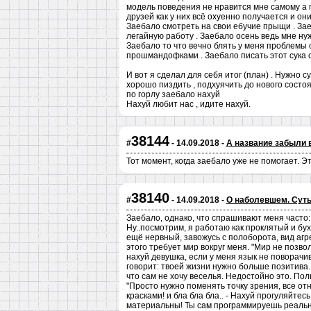
модель поведения не нравится мне самому а 
друзей как у них всё охуенно получается и он
Заебало смотреть на свои ебучие прыщи . Зае
легайную работу . Заебало осень ведь мне ну
Заебало то что вечно блять у меня проблемы с
прошмандофками . Заебало писать этот сука с
И вот я сделал для себя итог (план) . Нужно 
хорошо пиздить , подхуячить до нового состоя
по горлу заебало нахуй
Нахуй любит нас , идите нахуй.
38144
#
- 14.09.2018 -
А название забыли 
Тот момент, когда заебало уже не помогает. Э
38140
#
- 14.09.2018 -
О наболевшем. Суть
Заебало, однако, что спрашивают меня часто:
Ну..посмотрим, я работаю как проклятый и бух
ещё нервный, завожусь с полоборота, вид агр
этого требует мир вокруг меня. "Мир не позво
нахуй девушка, если у меня язык не поворач
говорит: твоей жизни нужно больше позитива. Н
что сам не хочу веселья. Недостойно это. По
"Просто нужно поменять точку зрения, все от
красками! и бла бла бла.. - Нахуй прогуляйтес
материальны! Ты сам программируешь реально