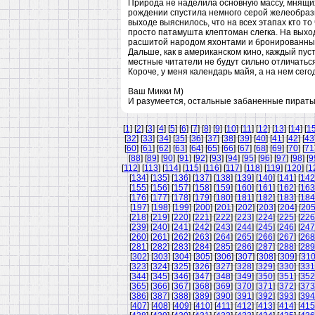
Природа не наделила основную массу, мнящих 
рождении спустила немного серой желеобразно
выходе выяснилось, что на всех этапах кто то ч
просто патамушта клептоман слегка. На выхо
расшитой народом яхонтами и бронированны
Дальше, как в американском кино, каждый пуст
местные читатели не будут сильно отличатьс
Короче, у меня календарь майя, а на нем сего
Ваш Микки М)
И разумеется, остальные забаненные пираты 
[
1
] [
2
] [
3
] [
4
] [
5
] [
6
] [
7
] [
8
] [
9
] [
10
] [
11
] [
12
] [
13
] [
14
] [
1
[
32
] [
33
] [
34
] [
35
] [
36
] [
37
] [
38
] [
39
] [
40
] [
41
] [
42
] [
43
[
60
] [
61
] [
62
] [
63
] [
64
] [
65
] [
66
] [
67
] [
68
] [
69
] [
70
] [
71
[
88
] [
89
] [
90
] [
91
] [
92
] [
93
] [
94
] [
95
] [
96
] [
97
] [
98
] [
9
[
112
] [
113
] [
114
] [
115
] [
116
] [
117
] [
118
] [
119
] [
120
] [
1
[
134
] [
135
] [
136
] [
137
] [
138
] [
139
] [
140
] [
141
] [
142
[
155
] [
156
] [
157
] [
158
] [
159
] [
160
] [
161
] [
162
] [
163
[
176
] [
177
] [
178
] [
179
] [
180
] [
181
] [
182
] [
183
] [
184
[
197
] [
198
] [
199
] [
200
] [
201
] [
202
] [
203
] [
204
] [
20
[
218
] [
219
] [
220
] [
221
] [
222
] [
223
] [
224
] [
225
] [
226
[
239
] [
240
] [
241
] [
242
] [
243
] [
244
] [
245
] [
246
] [
247
[
260
] [
261
] [
262
] [
263
] [
264
] [
265
] [
266
] [
267
] [
268
[
281
] [
282
] [
283
] [
284
] [
285
] [
286
] [
287
] [
288
] [
289
[
302
] [
303
] [
304
] [
305
] [
306
] [
307
] [
308
] [
309
] [
31
[
323
] [
324
] [
325
] [
326
] [
327
] [
328
] [
329
] [
330
] [
331
[
344
] [
345
] [
346
] [
347
] [
348
] [
349
] [
350
] [
351
] [
352
[
365
] [
366
] [
367
] [
368
] [
369
] [
370
] [
371
] [
372
] [
373
[
386
] [
387
] [
388
] [
389
] [
390
] [
391
] [
392
] [
393
] [
394
[
407
] [
408
] [
409
] [
410
] [
411
] [
412
] [
413
] [
414
] [
415