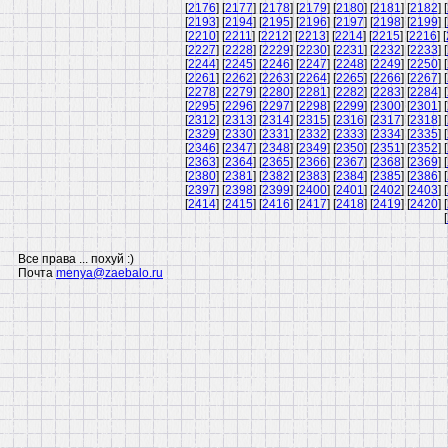
[
2176
] [
2177
] [
2178
] [
2179
] [
2180
] [
2181
] [
2182
] [
[
2193
] [
2194
] [
2195
] [
2196
] [
2197
] [
2198
] [
2199
] [
[
2210
] [
2211
] [
2212
] [
2213
] [
2214
] [
2215
] [
2216
] [
[
2227
] [
2228
] [
2229
] [
2230
] [
2231
] [
2232
] [
2233
] [
[
2244
] [
2245
] [
2246
] [
2247
] [
2248
] [
2249
] [
2250
] [
[
2261
] [
2262
] [
2263
] [
2264
] [
2265
] [
2266
] [
2267
] [
[
2278
] [
2279
] [
2280
] [
2281
] [
2282
] [
2283
] [
2284
] [
[
2295
] [
2296
] [
2297
] [
2298
] [
2299
] [
2300
] [
2301
] [
[
2312
] [
2313
] [
2314
] [
2315
] [
2316
] [
2317
] [
2318
] [
[
2329
] [
2330
] [
2331
] [
2332
] [
2333
] [
2334
] [
2335
] [
[
2346
] [
2347
] [
2348
] [
2349
] [
2350
] [
2351
] [
2352
] [
[
2363
] [
2364
] [
2365
] [
2366
] [
2367
] [
2368
] [
2369
] [
[
2380
] [
2381
] [
2382
] [
2383
] [
2384
] [
2385
] [
2386
] [
[
2397
] [
2398
] [
2399
] [
2400
] [
2401
] [
2402
] [
2403
] [
[
2414
] [
2415
] [
2416
] [
2417
] [
2418
] [
2419
] [
2420
] [
[
Все права ... похуй :)
Почта
menya@zaebalo.ru