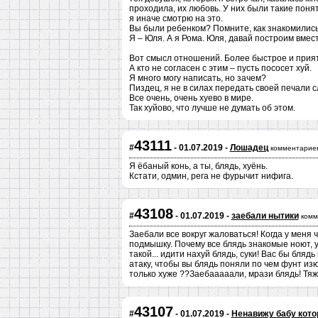
проходила, их любовь. У них были такие поняти
я иначе смотрю на это.
Вы были ребенком? Помните, как знакомились
Я – Юля. А я Рома. Юля, давай построим вмест
Вот смысл отношений. Более быстрое и прия
А кто не согласен с этим – пусть пососет хуй.
Я много могу написать, но зачем?
Пиздец, я не в силах передать своей печали 
Все очень, очень хуево в мире.
Так хуйово, что лучше не думать об этом.
43111
#
- 01.07.2019 -
Лошадец
комментариев
Я ёбаный конь, а ты, блядь, хуёнь.
Кстати, одмин, рега не фурычит нифига.
43108
#
- 01.07.2019 -
заебали нытики
комм
Заебали все вокруг жаловаться! Когда у меня ч
подмышку. Почему все блядь знакомые ноют, у 
такой... идити нахуй блядь, суки! Вас бы бля
атаку, чтобы вы блядь поняли по чем фунт из
только хуже ??Заебааааали, мрази блядь! Тя
43107
#
- 01.07.2019 -
Ненавижу бабу кото