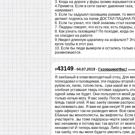
3. Когда на дороге у фуры громко взрывается
4.Примета: Если в сети скачет давление газа,
наяривает.
5. Если ты задушил газовщика руками, то мен
делают подпись на папке ДОСТАЛ ПАЦАНА ПИД
6. Если ты узнал, что твой знакомы стал газо
7. Пидары говорят, что есть геи, есть пидоры, 
8. Как узнать газовщика? По походке, когда о
он спиздил на работе.
9.Увидел длинную царапину на асфальте? Это
кусок трубы в этот раз.
10. Если бы люди вымерли и остались только 
размножаются.
43149
#
- 04.07.2019 -
Газовщики!Фас!
комм
Я заебаный в хлам многодетный отец. Для мен
попиздовал к газовщикам, эти пидоры второй 
рублю их, пилю, топлю печь...сука какой же я
злобная уставшая тварь готовая задушить эти
одной зимы не будет. Они пользуются моей д
только ночью могу. Я вас заебу. После дома, гд
блядь такой злой. Я вас заебу своими распро
выслеживать вас. Я вам ни дам нихуя! Я уже в
один аферист так не разводил меня. Всю свою
Ебаные вы монополисты, вы вафлисты. Если в
участвуете...вы тоже пидорасы-черти закатай 
вас ненавижу и потому вас так крутит от моего
ненависти! И теперь вам пизда. Либо у меня з
так заебу, что вы меня будете умолять суки, 