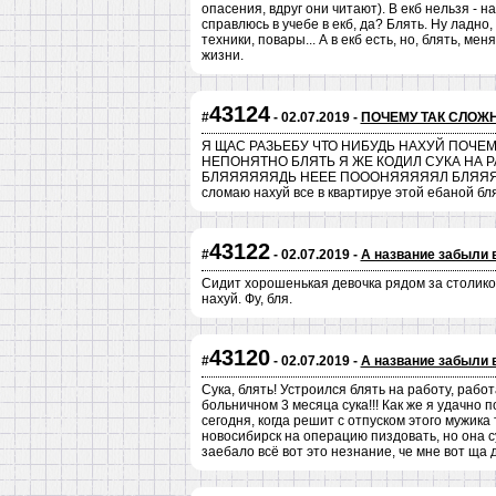
опасения, вдруг они читают). В екб нельзя - на
справлюсь в учебе в екб, да? Блять. Ну ладно, 
техники, повары... А в екб есть, но, блять, мен
жизни.
43124
#
- 02.07.2019 -
ПОЧЕМУ ТАК СЛОЖ
Я ЩАС РАЗЬЕБУ ЧТО НИБУДЬ НАХУЙ ПОЧЕ
НЕПОНЯТНО БЛЯТЬ Я ЖЕ КОДИЛ СУКА НА 
БЛЯЯЯЯЯЯДЬ НЕЕЕ ПОООНЯЯЯЯЯЛ БЛЯЯ
сломаю нахуй все в квартируе этой ебаной
43122
#
- 02.07.2019 -
А название забыли 
Сидит хорошенькая девочка рядом за столиком в
нахуй. Фу, бля.
43120
#
- 02.07.2019 -
А название забыли 
Сука, блять! Устроился блять на работу, раб
больничном 3 месяца сука!!! Как же я удачно 
сегодня, когда решит с отпуском этого мужика т
новосибирск на операцию пиздовать, но она су
заебало всё вот это незнание, че мне вот ща 