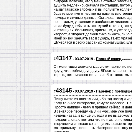
пидорам повезло, что у меня столько злости для
душить медленно, сначала инстанции, потом 
найду таких же злобных и вы получите коллект
будете мое имя отчество на память выстрели
номера и личные данные. Осталось только адр
очень злым, уставшим и заебанным человеком.
я вас буду доебывать как адский котелок, как
инстанциях, больницах, приемных, я уже везд
хворост, а хворост должен тихо лижать, либ
моей жизни заебать вас в сухарь, таких мразе
Шухерятся в своих зассаных комнатушках, шуш
43147
#
- 03.07.2019 -
Полный конец
коммен
От меня ушла девушка к другому парню, но пе
другу, что любим друг другу. БРосить парня - н
терять, нет никакого желания ебать знакомы 
43145
#
- 03.07.2019 -
Паренек с преподш
Пишу чисто из ностальгии, ибо год назад я чёр
Кому то было интересно, кому то неособо.. Н
Просто напишу к чему я пришёл сейчас, в да
В сентябре перейду на 3 ий курс, мне уже по
недель назад, в конце уч. года я не выдержал 
подарить, она ответила что не нужно, но когд
творческим и связан со специальностью котор
материальную ценность. Наверное поэтому не 