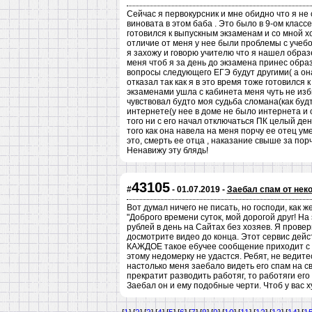
Сейчас я первокурсник и мне обидно что я не 
виновата в этом баба . Это было в 9-ом класс
готовился к выпускным экзаменам и со мной хо
отличие от меня у нее были проблемы с учеб
я захожу и говорю учителю что я нашел образ
меня чтоб я за день до экзамена принес обра
вопросы следующего ЕГЭ будут другими( а она
отказал так как я в это время тоже готовился 
экзаменами ушла с кабинета меня чуть не изб
чувствовал будто моя судьба сломана(как будт
интернете(у нее в доме не было интернета и 
того ни с его начал отключаться ПК целый де
того как она навела на меня порчу ее отец ум
это, смерть ее отца , наказание свыше за порч
Ненавижу эту блядь!
43105
#
- 01.07.2019 -
Заебал спам от нек
Вот думал ничего не писать, но господи, как ж
"Доброго времени суток, мой дорогой друг! Н
рублей в день на Сайтах без хозяев. Я провер
досмотрите видео до конца. Этот сервис дейс
КАЖДОЕ такое ебучее сообщение приходит с 
этому недомерку не удастся. Ребят, не ведите
настолько меня заебало видеть его спам на св
прекратит разводить работяг, то работяги ег
Заебал он и ему подобные черти. Чтоб у вас х