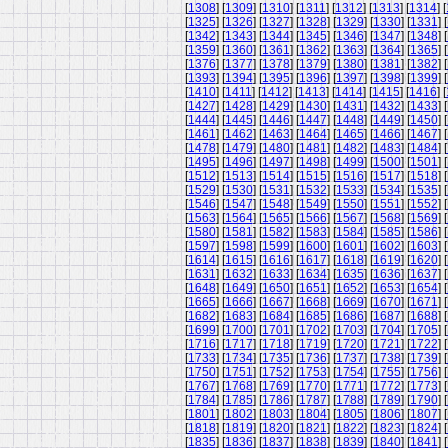
[
1308
] [
1309
] [
1310
] [
1311
] [
1312
] [
1313
] [
1314
] [
[
1325
] [
1326
] [
1327
] [
1328
] [
1329
] [
1330
] [
1331
] [
[
1342
] [
1343
] [
1344
] [
1345
] [
1346
] [
1347
] [
1348
] [
[
1359
] [
1360
] [
1361
] [
1362
] [
1363
] [
1364
] [
1365
] [
[
1376
] [
1377
] [
1378
] [
1379
] [
1380
] [
1381
] [
1382
] [
[
1393
] [
1394
] [
1395
] [
1396
] [
1397
] [
1398
] [
1399
] [
[
1410
] [
1411
] [
1412
] [
1413
] [
1414
] [
1415
] [
1416
] [
[
1427
] [
1428
] [
1429
] [
1430
] [
1431
] [
1432
] [
1433
] [
[
1444
] [
1445
] [
1446
] [
1447
] [
1448
] [
1449
] [
1450
] [
[
1461
] [
1462
] [
1463
] [
1464
] [
1465
] [
1466
] [
1467
] [
[
1478
] [
1479
] [
1480
] [
1481
] [
1482
] [
1483
] [
1484
] [
[
1495
] [
1496
] [
1497
] [
1498
] [
1499
] [
1500
] [
1501
] [
[
1512
] [
1513
] [
1514
] [
1515
] [
1516
] [
1517
] [
1518
] [
[
1529
] [
1530
] [
1531
] [
1532
] [
1533
] [
1534
] [
1535
] [
[
1546
] [
1547
] [
1548
] [
1549
] [
1550
] [
1551
] [
1552
] [
[
1563
] [
1564
] [
1565
] [
1566
] [
1567
] [
1568
] [
1569
] [
[
1580
] [
1581
] [
1582
] [
1583
] [
1584
] [
1585
] [
1586
] [
[
1597
] [
1598
] [
1599
] [
1600
] [
1601
] [
1602
] [
1603
] [
[
1614
] [
1615
] [
1616
] [
1617
] [
1618
] [
1619
] [
1620
] [
[
1631
] [
1632
] [
1633
] [
1634
] [
1635
] [
1636
] [
1637
] [
[
1648
] [
1649
] [
1650
] [
1651
] [
1652
] [
1653
] [
1654
] [
[
1665
] [
1666
] [
1667
] [
1668
] [
1669
] [
1670
] [
1671
] [
[
1682
] [
1683
] [
1684
] [
1685
] [
1686
] [
1687
] [
1688
] [
[
1699
] [
1700
] [
1701
] [
1702
] [
1703
] [
1704
] [
1705
] [
[
1716
] [
1717
] [
1718
] [
1719
] [
1720
] [
1721
] [
1722
] [
[
1733
] [
1734
] [
1735
] [
1736
] [
1737
] [
1738
] [
1739
] [
[
1750
] [
1751
] [
1752
] [
1753
] [
1754
] [
1755
] [
1756
] [
[
1767
] [
1768
] [
1769
] [
1770
] [
1771
] [
1772
] [
1773
] [
[
1784
] [
1785
] [
1786
] [
1787
] [
1788
] [
1789
] [
1790
] [
[
1801
] [
1802
] [
1803
] [
1804
] [
1805
] [
1806
] [
1807
] [
[
1818
] [
1819
] [
1820
] [
1821
] [
1822
] [
1823
] [
1824
] [
[
1835
] [
1836
] [
1837
] [
1838
] [
1839
] [
1840
] [
1841
] [