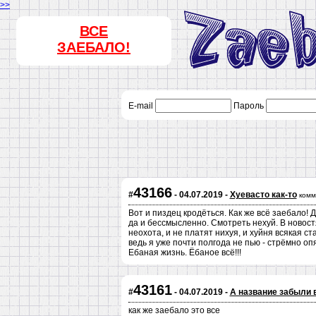
>>
ВСЕ
ЗАЕБАЛО!
E-mail
Пароль
43166
#
- 04.07.2019 -
Хуевасто как-то
комм
Вот и пиздец кродёться. Как же всё заебало! 
да и бессмысленно. Смотреть нехуй. В новостя
неохота, и не платят нихуя, и хуйня всякая ст
ведь я уже почти полгода не пью - стрёмно опя
Ебаная жизнь. Ёбаное всё!!!
43161
#
- 04.07.2019 -
А название забыли 
как же заебало это все