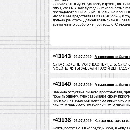
счастлив.
Сейчас хоть и чувствую тоску и грусть, но пы
план, что бы к началу года быть полностью го
преподавательница. У меня большие планы н
настоящее представляет из себя борьбу и труд
должен работать. Должен возвыситься и реали
время ничего особого не произошло. Сплошная
43143
#
- 03.07.2019 -
А название забыли 
СУКА Я У.ЖЕ НЕ МОГУ ВАС ТЕРПЕТЬ, СУКИ
МОЕЙ, БЛЛЯТЬ! ЗАЕБАЛИ НАХУЙ ВЫ ПИДО
43140
#
- 03.07.2019 -
А название забыли 
Заебало отсуствие личного пространства, прие
побыть одному, тупо заебывают своим присутст
что нахуй не всралось моему организму, но я н
каким-то надзором, постоянно что-то нахуй пр
43136
#
- 03.07.2019 -
Как же достало огр
Блять, поступаю я в колледж, и, сука, я живу в