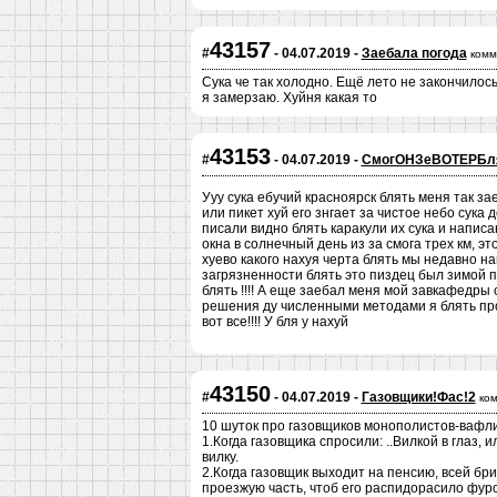
43157
#
- 04.07.2019 -
Заебала погода
комм
Сука че так холодно. Ещё лето не закончилось
я замерзаю. Хуйня какая то
43153
#
- 04.07.2019 -
СмогОНЗеВОТЕРБля
Ууу сука ебучий красноярск блять меня так за
или пикет хуй его знгает за чистое небо сука
писали видно блять каракули их сука и написан
окна в солнечный день из за смога трех км, э
хуево какого нахуя черта блять мы недавно н
загрязненности блять это пиздец был зимой пр
блять !!!! А еще заебал меня мой завкафедры 
решения ду численными методами я блять прос
вот все!!!! У бля у нахуй
43150
#
- 04.07.2019 -
Газовщики!Фас!2
ко
10 шуток про газовщиков монополистов-вафли
1.Когда газовщика спросили: ..Вилкой в глаз, 
вилку.
2.Когда газовщик выходит на пенсию, всей бр
проезжую часть, чтоб его распидорасило фур