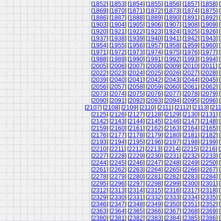
[
1852
] [
1853
] [
1854
] [
1855
] [
1856
] [
1857
] [
1858
] [
[
1869
] [
1870
] [
1871
] [
1872
] [
1873
] [
1874
] [
1875
] [
[
1886
] [
1887
] [
1888
] [
1889
] [
1890
] [
1891
] [
1892
] [
[
1903
] [
1904
] [
1905
] [
1906
] [
1907
] [
1908
] [
1909
] [
[
1920
] [
1921
] [
1922
] [
1923
] [
1924
] [
1925
] [
1926
] [
[
1937
] [
1938
] [
1939
] [
1940
] [
1941
] [
1942
] [
1943
] [
[
1954
] [
1955
] [
1956
] [
1957
] [
1958
] [
1959
] [
1960
] [
[
1971
] [
1972
] [
1973
] [
1974
] [
1975
] [
1976
] [
1977
] [
[
1988
] [
1989
] [
1990
] [
1991
] [
1992
] [
1993
] [
1994
] [
[
2005
] [
2006
] [
2007
] [
2008
] [
2009
] [
2010
] [
2011
] [
[
2022
] [
2023
] [
2024
] [
2025
] [
2026
] [
2027
] [
2028
] [
[
2039
] [
2040
] [
2041
] [
2042
] [
2043
] [
2044
] [
2045
] [
[
2056
] [
2057
] [
2058
] [
2059
] [
2060
] [
2061
] [
2062
] [
[
2073
] [
2074
] [
2075
] [
2076
] [
2077
] [
2078
] [
2079
] [
[
2090
] [
2091
] [
2092
] [
2093
] [
2094
] [
2095
] [
2096
] [
[
2107
] [
2108
] [
2109
] [
2110
] [
2111
] [
2112
] [
2113
] [
21
[
2125
] [
2126
] [
2127
] [
2128
] [
2129
] [
2130
] [
2131
] [
[
2142
] [
2143
] [
2144
] [
2145
] [
2146
] [
2147
] [
2148
] [
[
2159
] [
2160
] [
2161
] [
2162
] [
2163
] [
2164
] [
2165
] [
[
2176
] [
2177
] [
2178
] [
2179
] [
2180
] [
2181
] [
2182
] [
[
2193
] [
2194
] [
2195
] [
2196
] [
2197
] [
2198
] [
2199
] [
[
2210
] [
2211
] [
2212
] [
2213
] [
2214
] [
2215
] [
2216
] [
[
2227
] [
2228
] [
2229
] [
2230
] [
2231
] [
2232
] [
2233
] [
[
2244
] [
2245
] [
2246
] [
2247
] [
2248
] [
2249
] [
2250
] [
[
2261
] [
2262
] [
2263
] [
2264
] [
2265
] [
2266
] [
2267
] [
[
2278
] [
2279
] [
2280
] [
2281
] [
2282
] [
2283
] [
2284
] [
[
2295
] [
2296
] [
2297
] [
2298
] [
2299
] [
2300
] [
2301
] [
[
2312
] [
2313
] [
2314
] [
2315
] [
2316
] [
2317
] [
2318
] [
[
2329
] [
2330
] [
2331
] [
2332
] [
2333
] [
2334
] [
2335
] [
[
2346
] [
2347
] [
2348
] [
2349
] [
2350
] [
2351
] [
2352
] [
[
2363
] [
2364
] [
2365
] [
2366
] [
2367
] [
2368
] [
2369
] [
[
2380
] [
2381
] [
2382
] [
2383
] [
2384
] [
2385
] [
2386
] [