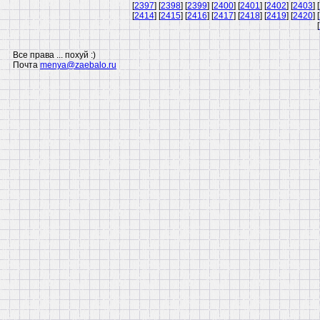
[
2397
] [
2398
] [
2399
] [
2400
] [
2401
] [
2402
] [
2403
] [
[
2414
] [
2415
] [
2416
] [
2417
] [
2418
] [
2419
] [
2420
] [
[
Все права ... похуй :)
Почта
menya@zaebalo.ru