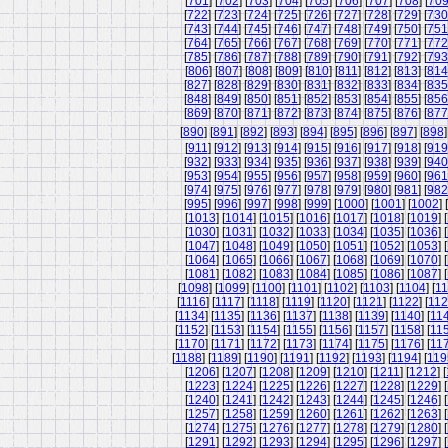
[
701
] [
702
] [
703
] [
704
] [
705
] [
706
] [
707
] [
708
] [
70
[
722
] [
723
] [
724
] [
725
] [
726
] [
727
] [
728
] [
729
] [
730
[
743
] [
744
] [
745
] [
746
] [
747
] [
748
] [
749
] [
750
] [
751
[
764
] [
765
] [
766
] [
767
] [
768
] [
769
] [
770
] [
771
] [
772
[
785
] [
786
] [
787
] [
788
] [
789
] [
790
] [
791
] [
792
] [
793
[
806
] [
807
] [
808
] [
809
] [
810
] [
811
] [
812
] [
813
] [
814
[
827
] [
828
] [
829
] [
830
] [
831
] [
832
] [
833
] [
834
] [
835
[
848
] [
849
] [
850
] [
851
] [
852
] [
853
] [
854
] [
855
] [
856
[
869
] [
870
] [
871
] [
872
] [
873
] [
874
] [
875
] [
876
] [
877
[
890
] [
891
] [
892
] [
893
] [
894
] [
895
] [
896
] [
897
] [
898
]
[
911
] [
912
] [
913
] [
914
] [
915
] [
916
] [
917
] [
918
] [
919
[
932
] [
933
] [
934
] [
935
] [
936
] [
937
] [
938
] [
939
] [
940
[
953
] [
954
] [
955
] [
956
] [
957
] [
958
] [
959
] [
960
] [
961
[
974
] [
975
] [
976
] [
977
] [
978
] [
979
] [
980
] [
981
] [
982
[
995
] [
996
] [
997
] [
998
] [
999
] [
1000
] [
1001
] [
1002
] [
[
1013
] [
1014
] [
1015
] [
1016
] [
1017
] [
1018
] [
1019
] [
[
1030
] [
1031
] [
1032
] [
1033
] [
1034
] [
1035
] [
1036
] [
[
1047
] [
1048
] [
1049
] [
1050
] [
1051
] [
1052
] [
1053
] [
[
1064
] [
1065
] [
1066
] [
1067
] [
1068
] [
1069
] [
1070
] [
[
1081
] [
1082
] [
1083
] [
1084
] [
1085
] [
1086
] [
1087
] [
[
1098
] [
1099
] [
1100
] [
1101
] [
1102
] [
1103
] [
1104
] [
11
[
1116
] [
1117
] [
1118
] [
1119
] [
1120
] [
1121
] [
1122
] [
11
[
1134
] [
1135
] [
1136
] [
1137
] [
1138
] [
1139
] [
1140
] [
11
[
1152
] [
1153
] [
1154
] [
1155
] [
1156
] [
1157
] [
1158
] [
11
[
1170
] [
1171
] [
1172
] [
1173
] [
1174
] [
1175
] [
1176
] [
11
[
1188
] [
1189
] [
1190
] [
1191
] [
1192
] [
1193
] [
1194
] [
119
[
1206
] [
1207
] [
1208
] [
1209
] [
1210
] [
1211
] [
1212
] [
[
1223
] [
1224
] [
1225
] [
1226
] [
1227
] [
1228
] [
1229
] [
[
1240
] [
1241
] [
1242
] [
1243
] [
1244
] [
1245
] [
1246
] [
[
1257
] [
1258
] [
1259
] [
1260
] [
1261
] [
1262
] [
1263
] [
[
1274
] [
1275
] [
1276
] [
1277
] [
1278
] [
1279
] [
1280
] [
[
1291
] [
1292
] [
1293
] [
1294
] [
1295
] [
1296
] [
1297
] [