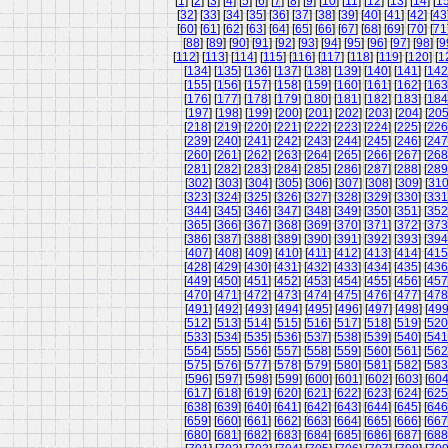
[
1
] [
2
] [
3
] [
4
] [
5
] [
6
] [
7
] [
8
] [
9
] [
10
] [
11
] [
12
] [
13
] [
14
] [
1
[
32
] [
33
] [
34
] [
35
] [
36
] [
37
] [
38
] [
39
] [
40
] [
41
] [
42
] [
43
[
60
] [
61
] [
62
] [
63
] [
64
] [
65
] [
66
] [
67
] [
68
] [
69
] [
70
] [
71
[
88
] [
89
] [
90
] [
91
] [
92
] [
93
] [
94
] [
95
] [
96
] [
97
] [
98
] [
9
[
112
] [
113
] [
114
] [
115
] [
116
] [
117
] [
118
] [
119
] [
120
] [
1
[
134
] [
135
] [
136
] [
137
] [
138
] [
139
] [
140
] [
141
] [
142
[
155
] [
156
] [
157
] [
158
] [
159
] [
160
] [
161
] [
162
] [
163
[
176
] [
177
] [
178
] [
179
] [
180
] [
181
] [
182
] [
183
] [
184
[
197
] [
198
] [
199
] [
200
] [
201
] [
202
] [
203
] [
204
] [
20
[
218
] [
219
] [
220
] [
221
] [
222
] [
223
] [
224
] [
225
] [
226
[
239
] [
240
] [
241
] [
242
] [
243
] [
244
] [
245
] [
246
] [
247
[
260
] [
261
] [
262
] [
263
] [
264
] [
265
] [
266
] [
267
] [
268
[
281
] [
282
] [
283
] [
284
] [
285
] [
286
] [
287
] [
288
] [
289
[
302
] [
303
] [
304
] [
305
] [
306
] [
307
] [
308
] [
309
] [
31
[
323
] [
324
] [
325
] [
326
] [
327
] [
328
] [
329
] [
330
] [
331
[
344
] [
345
] [
346
] [
347
] [
348
] [
349
] [
350
] [
351
] [
352
[
365
] [
366
] [
367
] [
368
] [
369
] [
370
] [
371
] [
372
] [
373
[
386
] [
387
] [
388
] [
389
] [
390
] [
391
] [
392
] [
393
] [
394
[
407
] [
408
] [
409
] [
410
] [
411
] [
412
] [
413
] [
414
] [
415
[
428
] [
429
] [
430
] [
431
] [
432
] [
433
] [
434
] [
435
] [
436
[
449
] [
450
] [
451
] [
452
] [
453
] [
454
] [
455
] [
456
] [
457
[
470
] [
471
] [
472
] [
473
] [
474
] [
475
] [
476
] [
477
] [
478
[
491
] [
492
] [
493
] [
494
] [
495
] [
496
] [
497
] [
498
] [
49
[
512
] [
513
] [
514
] [
515
] [
516
] [
517
] [
518
] [
519
] [
520
[
533
] [
534
] [
535
] [
536
] [
537
] [
538
] [
539
] [
540
] [
541
[
554
] [
555
] [
556
] [
557
] [
558
] [
559
] [
560
] [
561
] [
562
[
575
] [
576
] [
577
] [
578
] [
579
] [
580
] [
581
] [
582
] [
583
[
596
] [
597
] [
598
] [
599
] [
600
] [
601
] [
602
] [
603
] [
60
[
617
] [
618
] [
619
] [
620
] [
621
] [
622
] [
623
] [
624
] [
625
[
638
] [
639
] [
640
] [
641
] [
642
] [
643
] [
644
] [
645
] [
646
[
659
] [
660
] [
661
] [
662
] [
663
] [
664
] [
665
] [
666
] [
667
[
680
] [
681
] [
682
] [
683
] [
684
] [
685
] [
686
] [
687
] [
688