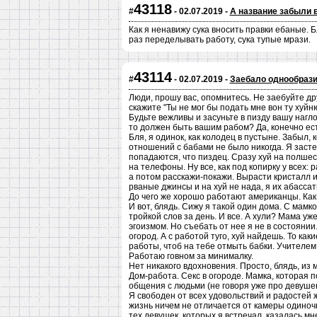
43118
#
- 02.07.2019 -
А название забыли 
Как я ненавижу сука вносить правки ебаные. Б
раз переделывать работу, сука тупые мрази.
43114
#
- 02.07.2019 -
Заебало однообрази
Люди, прошу вас, опомнитесь. Не заебуйте дру
скажите "Ты не мог бы подать мне вон ту хуйн
Будьте вежливы и засуньте в пизду вашу наглос
то должен быть вашим рабом? Да, конечно ест
Бля, я одинок, как колодец в пустыне. Забыл, 
отношений с бабами не было никогда. Я засте
попадаются, что пиздец. Сразу хуй на полшес
на телефоны. Ну все, как под копирку у всех: 
а потом расскажи-покажи. Вырасти кристалл и
рваные джинсы и на хуй не нада, я их абассат
До чего же хорошо работают американцы. Как 
И вот, блядь. Сижу я такой один дома. С мамко
тройкой слов за день. И все. А хули? Мама уж
эгоизмом. Но съебать от нее я не в состоянии
огород. А с работой туго, хуй найдешь. То как
работы, чтоб на тебе отмыть бабки. Учителем 
Работаю говном за минималку.
Нет никакого вдохновения. Просто, блядь, из
Дом-работа. Секс в огороде. Мамка, которая п
общения с людьми (не говоря уже про девушек)
Я свободен от всех удовольствий и радостей 
жизнь ничем не отличается от камеры одиночн
тех девушек, которых я встречал, казалась 