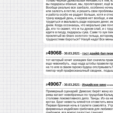
только чёрная дьявольская ненависть к тем, ко
вы пидарасы ебаные, мы, пролетариат, ещё в
Вообще реально все заебало, особенно ночные
или залезть в петлю, и решить свои проблем
и работа особо не радует больше, хотя и отно
трачу каждый день, и нервов нет вообще, и име
трудиться и вкалывать ради хороших денег, и
днем. Когда осознаешь, что морально уже поч
Да, кто то скажет, что ж ты духом слаб, и с 
идите в пизду, пидарасы сука. Сами то хуи пи
проклятый во благо золотого тельца, котором
трудностями бороться? Нахуй надо! Все меньш
49068
#
- 30.03.2021 -
тэст драйф бап пер
тот каторый хочит азиацких бап сначяла пра
ещо чевонибуть.. ещо нада штобы правели пр
на то иле в сваем гарожэ будеш опслужывать
пиктор чхуй прафесианалный своднек.. поды
49067
#
- 30.03.2021 -
Индийское кино
комм
Примерный сценарий: Димозис берёт жену из 
рикш катает новобрачных по трущобам Кальку
столовке локомотивного депо. Танцы. Из-за н
кустах. Брат невесты клянётся отомстить же
Первая брачная ночь в туалете самолёта. Ут
фирменных индийских грибочков для любимого 
грибочков, все вокруг радостно танцуют.