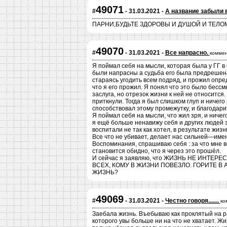
49071
#
- 31.03.2021 -
А название забыли 
ПАРНИ,БУДЬТЕ ЗДОРОВЫ И ДУШОЙ И ТЕЛОМ
49070
#
- 31.03.2021 -
Все напрасно.
коммен
Я поймал себя на мысли, которая была у ГГ в
были напрасны а судьба его была предрешена
стараясь угодить всем подряд, и прожил опре
что я его прожил. Я понял что это было бесс
заслуга, но отрезок жизни к ней не относится.
приткнули. Тогда я был слишком глуп и ничего 
способствовал этому промежутку, и благодарит
Я поймал себя на мысли, что жил зря, и ниче
я ещё больше ненавижу себя и других людей за
воспитали не так как хотел, в результате жиз
Все что не убивает, делает нас сильней—имен
Воспоминания, спрашиваю себя : за что мне в
становится обидно, что я через это прошёл.
И сейчас я заявляю, что ЖИЗНЬ НЕ ИНТЕР
ВСЕХ, КОМУ В ЖИЗНИ ПОВЕЗЛО. ГОРИТЕ В 
ЖИЗНЬ?
49069
#
- 31.03.2021 -
Честно говоря.......
ко
Заебала жизнь. Въебываю как проклятый на ра
которого увы больше ни на что не хватает. Жи