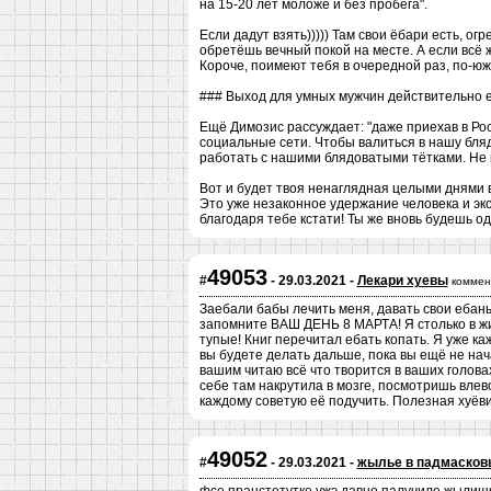
на 15-20 лет моложе и без пробега".
Если дадут взять))))) Там свои ёбари есть, 
обретёшь вечный покой на месте. А если всё ж
Короче, поимеют тебя в очередной раз, по-южн
### Выход для умных мужчин действительно ест
Ещё Димозис рассуждает: "даже приехав в Ро
социальные сети. Чтобы валиться в нашу бляд
работать с нашими блядоватыми тётками. Не 
Вот и будет твоя ненаглядная целыми днями в
Это уже незаконное удержание человека и экс
благодаря тебе кстати! Ты же вновь будешь од
49053
#
- 29.03.2021 -
Лекари хуевы
коммен
Заебали бабы лечить меня, давать свои ебаны
запомните ВАШ ДЕНЬ 8 МАРТА! Я столько в жи
тупые! Книг перечитал ебать копать. Я уже к
вы будете делать дальше, пока вы ещё не нач
вашим читаю всё что творится в ваших голова
себе там накрутила в мозге, посмотришь влев
каждому советую её подучить. Полезная хуёви
49052
#
- 29.03.2021 -
жылье в падмасков