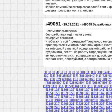
фсе пранстетутке ужэ давно палучиле жылищя 
нетаму..
кароче паминяйти вегтор сасателной тяги и
деушка просковья жопа слоновья
49051
#
- 29.03.2021 -
#49048 беззаботная
Вспомнилась песенка :
без-ра-ботная ждёт меня у окна
вечерами тёмными...
Чтобы жить той "прекрасной" жизнью, о котор
приобщиться к многомиллионной армии счаст
на той самой заветной официальной работе. К
будильника, лететь на работу в предвкушении
вечером полным сил возвращаться домой, где
сериальчики, поцелуйчики, а завтра опять на ра
[
1
] [
2
] [
3
] [
4
] [
5
] [
6
] [
7
] [
8
] [
9
] [
10
] [
11
] [
12
] [
13
] [
14
] [
1
[
32
] [
33
] [
34
] [
35
] [
36
] [
37
] [
38
] [
39
] [
40
] [
41
] [
42
] [
43
[
60
] [
61
] [
62
] [
63
] [
64
] [
65
] [
66
] [
67
] [
68
] [
69
] [
70
] [
71
[
88
] [
89
] [
90
] [
91
] [
92
] [
93
] [
94
] [
95
] [
96
] [
97
] [
98
] [
9
[
112
] [
113
] [
114
] [
115
] [
116
] [
117
] [
118
] [
119
] [
120
] [
1
[
134
] [
135
] [
136
] [
137
] [
138
] [
139
] [
140
] [
141
] [
142
[
155
] [
156
] [
157
] [
158
] [
159
] [
160
] [
161
] [
162
] [
163
[
176
] [
177
] [
178
] [
179
] [
180
] [
181
] [
182
] [
183
] [
184
[
197
] [
198
] [
199
] [
200
] [
201
] [
202
] [
203
] [
204
] [
20
[
218
] [
219
] [
220
] [
221
] [
222
] [
223
] [
224
] [
225
] [
226
[
239
] [
240
] [
241
] [
242
] [
243
] [
244
] [
245
] [
246
] [
247
[
260
] [
261
] [
262
] [
263
] [
264
] [
265
] [
266
] [
267
] [
268