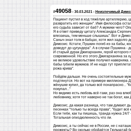
49058
#
- 30.03.2021 -
Неизлечимый Димоз
Пациент пустил в ход тяжёлую артиллерию, ц
развратить его женщин". Имя философа осталос
его судьба зависит от баб? А мужики чего? Оп
Я в ответ приведу цитату Александра Сергеич
влезаешь, тем меньше слышишь". Вот и Димоз
Саныч знал толк в бабцах, хотя жил задолго 
Димозис. Кстати, Пушкин погиб из-за бабы, ко
доведут до цугундера". А в случае Пушкина - д
И старый дурак Джигарханян, герой которого 
современной. Но кто этого Джигарханяна за ху
не великое удовольствие получил наверняка. 
бабы губили мужиков. И не надо тут приплетат
рожа крива".
Пойдём дальше. Не очень состоятельные мужчи
подтянутся. Но вот на примере миллионера Ди
жёнушке купил, да только всё понапрасно... "
покупал..."
Но видимо есть любовь всё-таки, раз она вл
любовнику, хотя тот наверно не так богат, как
Димозис, да какая разница, что там думают ды
песенках "только ты всегда права", "будет всё к
Если тебе, как ты пишешь, транда нужна 24/7
Тотальная опиздюленность что ли.
Димозис, а ты сейчас не в России, не с ната
прожекты? Во сколько обойдётся Гюльчатай 