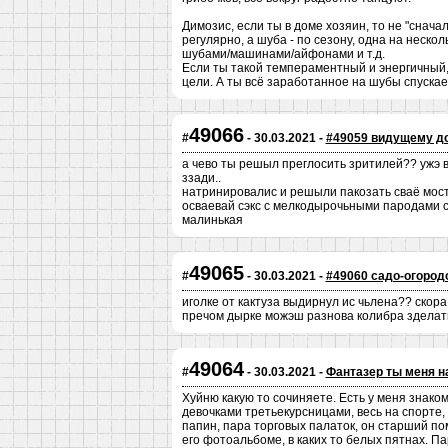
Димозис, если ты в доме хозяин, то не "сначал
регулярно, а шуба - по сезону, одна на нескол
шубами/машинами/айфонами и т.д.
Если ты такой темпераментный и энергичный, 
цели. А ты всё заработанное на шубы спускае
49066
#
- 30.03.2021 -
#49059 видущему д
а чево ты решыл преглосить зритилей?? ужэ в
ззади..
натринировалис и решыли пакозать сваё мо
осваевай сэкс с мелкодырочьными пародами са
малинькая
49065
#
- 30.03.2021 -
#49060 садо-огород
иголке от кактуза выдирнул ис чьлена?? скор
пречом дырке можэш разнова колибра зделат
49064
#
- 30.03.2021 -
Фантазер ты меня 
Хуйню какую то сочиняете. Есть у меня знак
девочками третьекурсницами, весь на спорте,
папин, пара торговых палаток, он старший п
его фотоальбоме, в каких то белых пятнах. Па