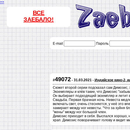
>>
ВСЕ
ЗАЕБАЛО!
E-mail
Пароль
49072
#
- 31.03.2021 -
Индийское кино-2, ил
Сюжет второй серии подсказал сам Димозис, 
Экземпляры и клёв такие, что Димозис "забыва
Он выбирает подходящий экземпляр и летит в
Свадьба. Первая брачная ночь. Невеста медл
включать свет, очень стесняется, у неё это в
замирает между ног невесты. "Что за хуйня бл
"жены" между ног большой член.
Димозис приходит в себя. Выспался хорошо, 
храп. Димозис поворачивает голову и видит ми