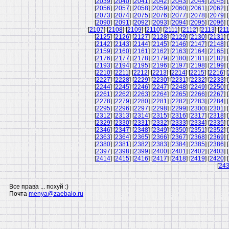
[
2039
] [
2040
] [
2041
] [
2042
] [
2043
] [
2044
] [
2045
] [
[
2056
] [
2057
] [
2058
] [
2059
] [
2060
] [
2061
] [
2062
] [
[
2073
] [
2074
] [
2075
] [
2076
] [
2077
] [
2078
] [
2079
] [
[
2090
] [
2091
] [
2092
] [
2093
] [
2094
] [
2095
] [
2096
] [
[
2107
] [
2108
] [
2109
] [
2110
] [
2111
] [
2112
] [
2113
] [
21
[
2125
] [
2126
] [
2127
] [
2128
] [
2129
] [
2130
] [
2131
] [
[
2142
] [
2143
] [
2144
] [
2145
] [
2146
] [
2147
] [
2148
] [
[
2159
] [
2160
] [
2161
] [
2162
] [
2163
] [
2164
] [
2165
] [
[
2176
] [
2177
] [
2178
] [
2179
] [
2180
] [
2181
] [
2182
] [
[
2193
] [
2194
] [
2195
] [
2196
] [
2197
] [
2198
] [
2199
] [
[
2210
] [
2211
] [
2212
] [
2213
] [
2214
] [
2215
] [
2216
] [
[
2227
] [
2228
] [
2229
] [
2230
] [
2231
] [
2232
] [
2233
] [
[
2244
] [
2245
] [
2246
] [
2247
] [
2248
] [
2249
] [
2250
] [
[
2261
] [
2262
] [
2263
] [
2264
] [
2265
] [
2266
] [
2267
] [
[
2278
] [
2279
] [
2280
] [
2281
] [
2282
] [
2283
] [
2284
] [
[
2295
] [
2296
] [
2297
] [
2298
] [
2299
] [
2300
] [
2301
] [
[
2312
] [
2313
] [
2314
] [
2315
] [
2316
] [
2317
] [
2318
] [
[
2329
] [
2330
] [
2331
] [
2332
] [
2333
] [
2334
] [
2335
] [
[
2346
] [
2347
] [
2348
] [
2349
] [
2350
] [
2351
] [
2352
] [
[
2363
] [
2364
] [
2365
] [
2366
] [
2367
] [
2368
] [
2369
] [
[
2380
] [
2381
] [
2382
] [
2383
] [
2384
] [
2385
] [
2386
] [
[
2397
] [
2398
] [
2399
] [
2400
] [
2401
] [
2402
] [
2403
] [
[
2414
] [
2415
] [
2416
] [
2417
] [
2418
] [
2419
] [
2420
] [
[
24
Все права ... похуй :)
Почта
menya@zaebalo.ru