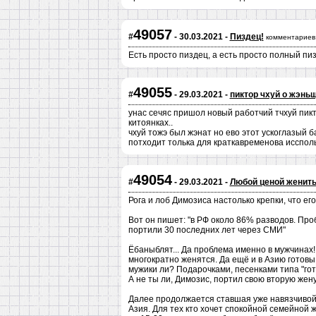
49057
#
- 30.03.2021 -
Пиздец!
комментариев
Есть просто пиздец, а есть просто полный пиз
49055
#
- 29.03.2021 -
пиктор чхуй о жэньщ
унас сечяс пришол новый работчий тчхуй пикт
китоянках..
чхуй тожэ был жэнат но ево этот ускоглазый б
потходит толька для краткавременова исспол
49054
#
- 29.03.2021 -
Любой ценой женить
Рога и лоб Димозиса настолько крепки, что ег
Вот он пишет: "в РФ около 86% разводов. Про
портили 30 последних лет через СМИ"
Ёбаныблят... Да проблема именно в мужчинах!!!!!
многократно женятся. Да ещё и в Азию готовы п
мужики ли? Подарочками, песенками типа "гото
А не ты ли, Димозис, портил свою вторую жен
Далее продолжается ставшая уже навязчивой 
Азия. Для тех кто хочет спокойной семейной 