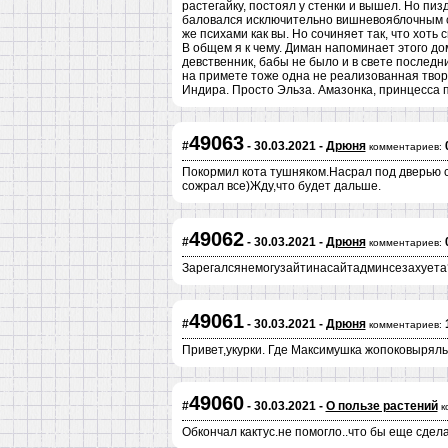
растегайку, постоял у стенки и вышел. Но пи
баловался исключительно вишневояблочным со
же психами как вы. Но сочиняет так, что хоть
В общем я к чему. Диман напоминает этого д
девственник, бабы не было и в свете последни
на примете тоже одна не реализованная творч
Индира. Просто Эльза. Амазонка, принцесса п
49063
#
- 30.03.2021 -
Дрюня
комментариев:
Покормил кота тушняком.Насрал под дверью с
сожрал все)Жду,что будет дальше.
49062
#
- 30.03.2021 -
Дрюня
комментариев:
Зарегалсянемогузайтинасайтадминсезахуета
49061
#
- 30.03.2021 -
Дрюня
комментариев:
Привет,укурки. Где Максимушка жопоковыряль
49060
#
- 30.03.2021 -
О пользе растений
к
Обкончал кактус.не помогло..что бы еще сдел