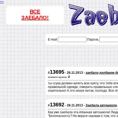
>>
ВСЕ
ЗАЕБАЛО!
E-mail
Пароль
13695
#
- 26.11.2013 -
заебало долбаное б
4
комментариев:
ты ссука должен купить всю хуиту, что тебе вт
правильной одежде, говорить правильные слова
охуительно! А это нихуя нитак, господа. Все л
13692
#
- 26.11.2013 -
Заебала автошкола
Как уже заебала эта ёбанная автошкола! Лю
"Безопасность"! Не верьте сказкам о том, что