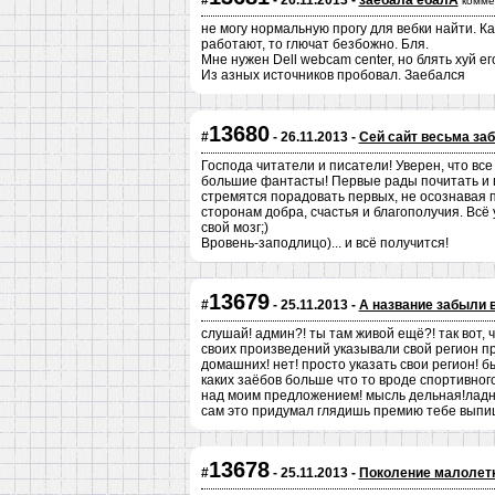
#
- 26.11.2013 -
заебала ебалА
комме
не могу нормальную прогу для вебки найти. Ка
работают, то глючат безбожно. Бля.
Мне нужен Dell webcam center, но блять хуй ег
Из азных источников пробовал. Заебался
13680
#
- 26.11.2013 -
Сей сайт весьма за
Господа читатели и писатели! Уверен, что все
большие фантасты! Первые рады почитать и 
стремятся порадовать первых, не осознавая 
сторонам добра, счастья и благополучия. Всё
свой мозг;)
Вровень-заподлицо)... и всё получится!
13679
#
- 25.11.2013 -
А название забыли 
слушай! админ?! ты там живой ещё?! так вот, 
своих произведений указывали свой регион пр
домашних! нет! просто указать свои регион! 
каких заёбов больше что то вроде спортивног
над моим предложением! мысль дельная!ладно 
сам это придумал глядишь премию тебе выпи
13678
#
- 25.11.2013 -
Поколение малолет