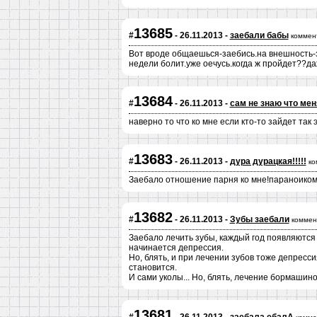
13685
#
- 26.11.2013 -
заебали бабы
коммен
Вот вроде общаешься-заебись.на внешность-з
недели болит.уже оечусь.когда ж пройдет??даж
13684
#
- 26.11.2013 -
сам не знаю что мен
наверно то что ко мне если кто-то зайдет так 
13683
#
- 26.11.2013 -
дура дурацкая!!!!!
ко
Заебало отношение парня ко мне!параноиком ст
13682
#
- 26.11.2013 -
Зубы заебали
коммен
Заебало лечить зубы, каждый год появляются 
начинается депрессия.
Но, блять, и при лечении зубов тоже депресси
становится.
И сами уколы... Но, блять, лечение бормашиной
13681