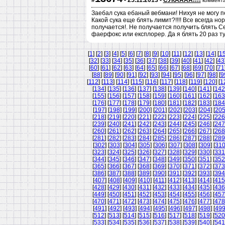
#
- 25.11.2013 -
СУКАААА!!!!
коммента
Заебал сука ебаный вебмани! Нихуя не могу п
Какой сука еще блять лимит?!!!! Все всегда н
получается!. Не получается получить блять 
фаерфокс или експлорер. Да я блять 20 раз ту
[
1
] [
2
] [
3
] [
4
] [
5
] [
6
] [
7
] [
8
] [
9
] [
10
] [
11
] [
12
] [
13
] [
14
] [
1
[
32
] [
33
] [
34
] [
35
] [
36
] [
37
] [
38
] [
39
] [
40
] [
41
] [
42
] [
43
[
60
] [
61
] [
62
] [
63
] [
64
] [
65
] [
66
] [
67
] [
68
] [
69
] [
70
] [
71
[
88
] [
89
] [
90
] [
91
] [
92
] [
93
] [
94
] [
95
] [
96
] [
97
] [
98
] [
9
[
112
] [
113
] [
114
] [
115
] [
116
] [
117
] [
118
] [
119
] [
120
] [
1
[
134
] [
135
] [
136
] [
137
] [
138
] [
139
] [
140
] [
141
] [
142
[
155
] [
156
] [
157
] [
158
] [
159
] [
160
] [
161
] [
162
] [
163
[
176
] [
177
] [
178
] [
179
] [
180
] [
181
] [
182
] [
183
] [
184
[
197
] [
198
] [
199
] [
200
] [
201
] [
202
] [
203
] [
204
] [
20
[
218
] [
219
] [
220
] [
221
] [
222
] [
223
] [
224
] [
225
] [
226
[
239
] [
240
] [
241
] [
242
] [
243
] [
244
] [
245
] [
246
] [
247
[
260
] [
261
] [
262
] [
263
] [
264
] [
265
] [
266
] [
267
] [
268
[
281
] [
282
] [
283
] [
284
] [
285
] [
286
] [
287
] [
288
] [
289
[
302
] [
303
] [
304
] [
305
] [
306
] [
307
] [
308
] [
309
] [
31
[
323
] [
324
] [
325
] [
326
] [
327
] [
328
] [
329
] [
330
] [
331
[
344
] [
345
] [
346
] [
347
] [
348
] [
349
] [
350
] [
351
] [
352
[
365
] [
366
] [
367
] [
368
] [
369
] [
370
] [
371
] [
372
] [
373
[
386
] [
387
] [
388
] [
389
] [
390
] [
391
] [
392
] [
393
] [
394
[
407
] [
408
] [
409
] [
410
] [
411
] [
412
] [
413
] [
414
] [
415
[
428
] [
429
] [
430
] [
431
] [
432
] [
433
] [
434
] [
435
] [
436
[
449
] [
450
] [
451
] [
452
] [
453
] [
454
] [
455
] [
456
] [
457
[
470
] [
471
] [
472
] [
473
] [
474
] [
475
] [
476
] [
477
] [
478
[
491
] [
492
] [
493
] [
494
] [
495
] [
496
] [
497
] [
498
] [
49
[
512
] [
513
] [
514
] [
515
] [
516
] [
517
] [
518
] [
519
] [
520
[
533
] [
534
] [
535
] [
536
] [
537
] [
538
] [
539
] [
540
] [
541