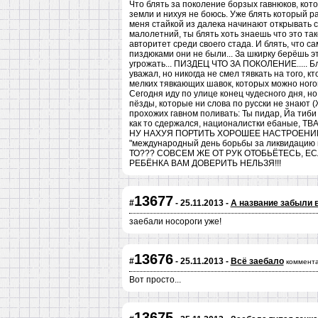
Что блять за поколение борзых гавнюков, кото
земли и нихуя не боюсь. Уже блять который р
меня стайкой из далека начинают открывать св
малолетний, ты блять хоть знаешь что это та
авторитет среди своего стада. И блять, что с
пиздюками они не были... За шкирку берёшь э
угрожать... ПИЗДЕЦ ЧТО ЗА ПОКОЛЕНИЕ..... Бл
уважал, но никогда не смел тявкать на того, к
мелких тявкающих шавок, которых можно ногой
Сегодня иду по улице конец чудесного дня, н
пёзды, которые ни слова по русски не знают 
прохожих гавном поливать: Ты пидар, Йа тиби
как то сдержался, националистки ебаные, ТВ
НУ НАХУЯ ПОРТИТЬ ХОРОШЕЕ НАСТРОЕНИЕ???
"международный день борьбы за ликвидацию
ТО??? СОВСЕМ ЖЕ ОТ РУК ОТОБЬЁТЕСЬ, 
РЕБЁНКА ВАМ ДОВЕРИТЬ НЕЛЬЗЯ!!!
13677
#
- 25.11.2013 -
А название забыли 
заебали носороги уже!
13676
#
- 25.11.2013 -
Всё заебало
коммента
Вот просто...
13675