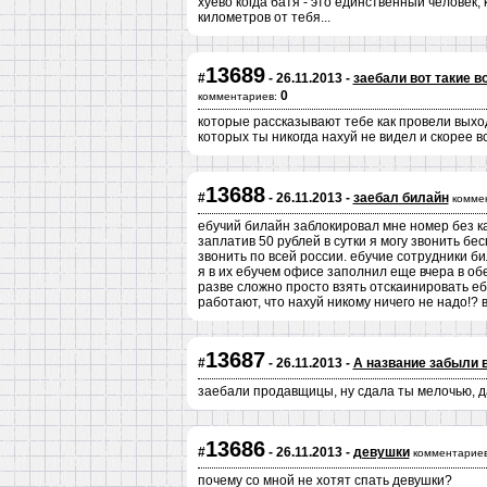
хуево когда батя - это единственный человек,
километров от тебя...
13689
#
- 26.11.2013 -
заебали вот такие во
0
комментариев:
которые рассказывают тебе как провели вых
которых ты никогда нахуй не видел и скорее в
13688
#
- 26.11.2013 -
заебал билайн
комме
ебучий билайн заблокировал мне номер без ка
заплатив 50 рублей в сутки я могу звонить бе
звонить по всей россии. ебучие сотрудники б
я в их ебучем офисе заполнил еще вчера в обе
разве сложно просто взять отскаинировать еба
работают, что нахуй никому ничего не надо!? 
13687
#
- 26.11.2013 -
А название забыли 
заебали продавщицы, ну сдала ты мелочью, дак
13686
#
- 26.11.2013 -
девушки
комментариев
почему со мной не хотят спать девушки?