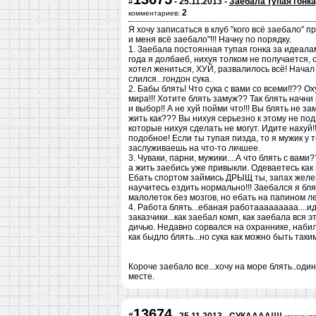
#
- 25.11.2013 -
Заебала тупая гонка
2
комментариев:
Я хочу записаться в клуб "кого всё заебало" п
и меня всё заебало"!!! Начну по порядку.
1. Заебала постоянная тупая гонка за идеала
года я долбаеб, нихуя толком не получается, 
хотел жениться, ХУЙ, развалилось всё! Начал
слился...гондон сука.
2. Бабы блять! Что сука с вами со всеми!!??
мира!!! Хотите блять замуж?? Так блять начни 
и выбор!! А не хуй пойми что!!! Вы блять не за
жить как??? Вы нихуя серьезно к этому не по
которые нихуя сделать не могут. Идите нахуй
подобное! Если ты тупая пизда, то я мужик у т
заслуживаешь на что-то лкчшее.
3. Чуваки, парни, мужики....А что блять с вами
а жить заебись уже привыкли. Одеваетесь как 
Ебать спортом займись ДРЫЩ ты, запах железа
научитесь ездить нормально!!! Заебался я бл
малолеток без мозгов, но ебать на папином лек
4. Работа блять...ебаная работааааааааа....и
заказчики...как заебал комп, как заебала вся э
дичью. Недавно сорвался на охраннике, набил
как быдло блять...но сука как можно быть таким
Короче заебало все...хочу на море блять..один 
месте.
13674