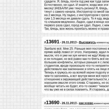
сдадите. Я, блядь, почти год уже как туда зап
Естественно, не сдал. И знаете, когда мне э
месяц! ЗАЕБАЛИ уже тянуть резину! Я, блядь,
тянут с самого начала. Инструктор со мной з
на 2 месяца. Ну ладно, с инструктором с грех
суки 1,5 месяца не давали сдать. То я еду, ви
то слишком медленно. Ладно, сдал в конце но
первого раза сдал, город не сдал. Ладно, с к
Так, блядь, всю жизнь проебать можно и права
13691
#
- 26.11.2013 -
Выскажусь
комментар
Заебало всё. Мне 25. Раньше жил постоянно в
прямо кайф ловил от этого. Например, ждал по
мысли, что я уже ни хуя ничего не жду! Живу 
и не голодаю, но всё равно как-то блять всё 
большие конфликты, которых раньше я с легкос
студентом, вроде произошло что-то неприятное 
действовало как заклинание и опять на лице 
Теперь я гружусь из-за всякой херни подолгу и
чем-то загоняюсь, а вот внутри меня всё прос
отношение к окружающей действительности, к
хорошем смысле этого слова. Стараюсь, но осо
вообще читать не будет, кто-то скажет "ниаси
что вы уже не в силах повлиять. Я стараюсь, 
13690
#
- 26.11.2013 -
как хуево
комментарие