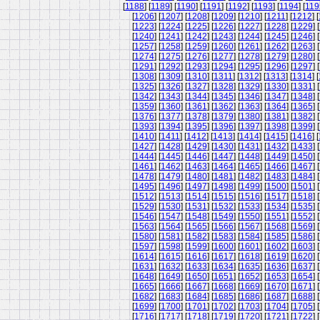
[
1188
] [
1189
] [
1190
] [
1191
] [
1192
] [
1193
] [
1194
] [
119
[
1206
] [
1207
] [
1208
] [
1209
] [
1210
] [
1211
] [
1212
] [
[
1223
] [
1224
] [
1225
] [
1226
] [
1227
] [
1228
] [
1229
] [
[
1240
] [
1241
] [
1242
] [
1243
] [
1244
] [
1245
] [
1246
] [
[
1257
] [
1258
] [
1259
] [
1260
] [
1261
] [
1262
] [
1263
] [
[
1274
] [
1275
] [
1276
] [
1277
] [
1278
] [
1279
] [
1280
] [
[
1291
] [
1292
] [
1293
] [
1294
] [
1295
] [
1296
] [
1297
] [
[
1308
] [
1309
] [
1310
] [
1311
] [
1312
] [
1313
] [
1314
] [
[
1325
] [
1326
] [
1327
] [
1328
] [
1329
] [
1330
] [
1331
] [
[
1342
] [
1343
] [
1344
] [
1345
] [
1346
] [
1347
] [
1348
] [
[
1359
] [
1360
] [
1361
] [
1362
] [
1363
] [
1364
] [
1365
] [
[
1376
] [
1377
] [
1378
] [
1379
] [
1380
] [
1381
] [
1382
] [
[
1393
] [
1394
] [
1395
] [
1396
] [
1397
] [
1398
] [
1399
] [
[
1410
] [
1411
] [
1412
] [
1413
] [
1414
] [
1415
] [
1416
] [
[
1427
] [
1428
] [
1429
] [
1430
] [
1431
] [
1432
] [
1433
] [
[
1444
] [
1445
] [
1446
] [
1447
] [
1448
] [
1449
] [
1450
] [
[
1461
] [
1462
] [
1463
] [
1464
] [
1465
] [
1466
] [
1467
] [
[
1478
] [
1479
] [
1480
] [
1481
] [
1482
] [
1483
] [
1484
] [
[
1495
] [
1496
] [
1497
] [
1498
] [
1499
] [
1500
] [
1501
] [
[
1512
] [
1513
] [
1514
] [
1515
] [
1516
] [
1517
] [
1518
] [
[
1529
] [
1530
] [
1531
] [
1532
] [
1533
] [
1534
] [
1535
] [
[
1546
] [
1547
] [
1548
] [
1549
] [
1550
] [
1551
] [
1552
] [
[
1563
] [
1564
] [
1565
] [
1566
] [
1567
] [
1568
] [
1569
] [
[
1580
] [
1581
] [
1582
] [
1583
] [
1584
] [
1585
] [
1586
] [
[
1597
] [
1598
] [
1599
] [
1600
] [
1601
] [
1602
] [
1603
] [
[
1614
] [
1615
] [
1616
] [
1617
] [
1618
] [
1619
] [
1620
] [
[
1631
] [
1632
] [
1633
] [
1634
] [
1635
] [
1636
] [
1637
] [
[
1648
] [
1649
] [
1650
] [
1651
] [
1652
] [
1653
] [
1654
] [
[
1665
] [
1666
] [
1667
] [
1668
] [
1669
] [
1670
] [
1671
] [
[
1682
] [
1683
] [
1684
] [
1685
] [
1686
] [
1687
] [
1688
] [
[
1699
] [
1700
] [
1701
] [
1702
] [
1703
] [
1704
] [
1705
] [
[
1716
] [
1717
] [
1718
] [
1719
] [
1720
] [
1721
] [
1722
] [