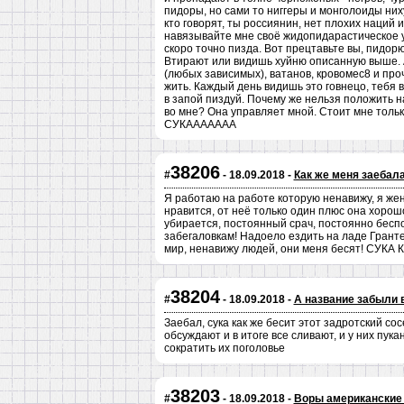
пидоры, но сами то ниггеры и монголоиды них
кто говорят, ты россиянин, нет плохих наций 
навязывайте мне своё жидопидарастическое 
скоро точно пизда. Вот прецтавьте вы, пидор
Втирают или видишь хуйню описанную выше. А
(любых зависимых), ватанов, кровомес8 и про
жить. Каждый день видишь это говнецо, тебя в
в запой пиздуй. Почему же нельзя положить н
во мне? Она управляет мной. Стоит мне тол
СУКААААААА
38206
#
- 18.09.2018 -
Как же меня заебала
Я работаю на работе которую ненавижу, я же
нравится, от неё только один плюс она хорошо
убирается, постоянный срач, постоянно беспор
забегаловкам! Надоело ездить на ладе Гранте
мир, ненавижу людей, они меня бесят! СУКА 
38204
#
- 18.09.2018 -
А название забыли 
Заебал, сука как же бесит этот задротский сос
обсуждают и в итоге все сливают, и у них пук
сократить их поголовье
38203
#
- 18.09.2018 -
Воры американские