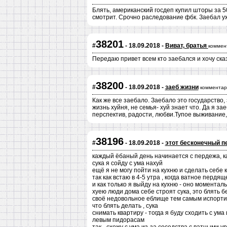
Блять, американский госдеп купил шторы за 5
смотрит. Срочно раследование фбк. Заебал уж
38201
#
- 18.09.2018 -
Виват, братья
коммен
Передаю привет всем кто заебался и хочу сказ
38200
#
- 18.09.2018 -
заеб жизни
комментар
Как же все заебало. Заебало это государство,
жизнь хуйня, не семья- хуй знает что. Да я з
перспектив, радости, любви.Тупое выживание,
38196
#
- 18.09.2018 -
этот бесконечный п
каждый ёбаный день начинается с пердежа, ка
сука я сойду с ума нахуй
ещё я не могу пойти на кухню и сделать себе 
так как встаю в 4-5 утра , когда ватное пердя
и как только я выйду на кухню - оно моментал
хуею люди дома себе строят сука, это блять бе
своё недовольное еблище тем самым испортив 
что блять делать , сука
снимать квартиру - тогда я буду сходить с ума
левым пидорасам