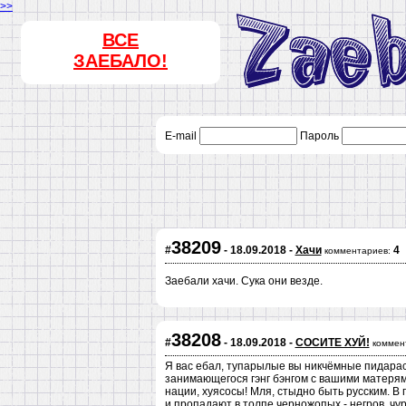
>>
ВСЕ
ЗАЕБАЛО!
E-mail
Пароль
38209
#
- 18.09.2018 -
Хачи
4
комментариев:
Заебали хачи. Сука они везде.
38208
#
- 18.09.2018 -
СОСИТЕ ХУЙ!
коммен
Я вас ебал, тупарылые вы никчёмные пидара
занимающегося гэнг бэнгом с вашими матерям
нации, хуясосы! Мля, стыдно быть русским. В 
и пропадают в толпе черножопых - негров, чур