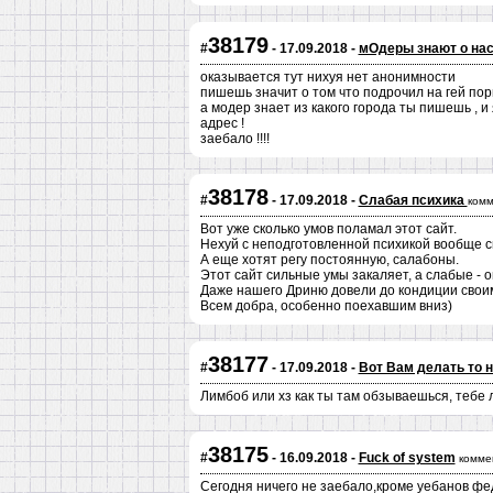
38179
#
- 17.09.2018 -
мОдеры знают о нас
оказывается тут нихуя нет анонимности
пишешь значит о том что подрочил на гей по
а модер знает из какого города ты пишешь , и
адрес !
заебало !!!!
38178
#
- 17.09.2018 -
Слабая психика
комм
Вот уже сколько умов поламал этот сайт.
Нехуй с неподготовленной психикой вообще с
А еще хотят регу постоянную, салабоны.
Этот сайт сильные умы закаляет, а слабые - о
Даже нашего Дриню довели до кондиции своим
Всем добра, особенно поехавшим вниз)
38177
#
- 17.09.2018 -
Вот Вам делать то 
Лимбоб или хз как ты там обзываешься, тебе л
38175
#
- 16.09.2018 -
Fuck of system
комме
Сегодня ничего не заебало,кроме уебанов фе