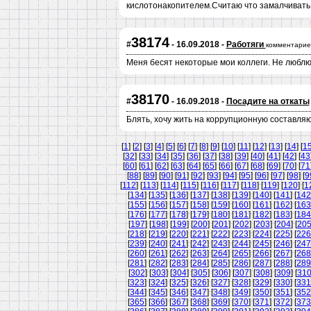
кислотонакопителем.Считаю что замалчивать 
38174
#
- 16.09.2018 -
Работяги
комментарие
Меня бесят некоторые мои коллеги. Не люблю
38170
#
- 16.09.2018 -
Посадите на откаты
Блять, хочу жить на коррупционную составля
[
1
] [
2
] [
3
] [
4
] [
5
] [
6
] [
7
] [
8
] [
9
] [
10
] [
11
] [
12
] [
13
] [
14
] [
1
[
32
] [
33
] [
34
] [
35
] [
36
] [
37
] [
38
] [
39
] [
40
] [
41
] [
42
] [
43
[
60
] [
61
] [
62
] [
63
] [
64
] [
65
] [
66
] [
67
] [
68
] [
69
] [
70
] [
71
[
88
] [
89
] [
90
] [
91
] [
92
] [
93
] [
94
] [
95
] [
96
] [
97
] [
98
] [
9
[
112
] [
113
] [
114
] [
115
] [
116
] [
117
] [
118
] [
119
] [
120
] [
1
[
134
] [
135
] [
136
] [
137
] [
138
] [
139
] [
140
] [
141
] [
142
[
155
] [
156
] [
157
] [
158
] [
159
] [
160
] [
161
] [
162
] [
163
[
176
] [
177
] [
178
] [
179
] [
180
] [
181
] [
182
] [
183
] [
184
[
197
] [
198
] [
199
] [
200
] [
201
] [
202
] [
203
] [
204
] [
20
[
218
] [
219
] [
220
] [
221
] [
222
] [
223
] [
224
] [
225
] [
226
[
239
] [
240
] [
241
] [
242
] [
243
] [
244
] [
245
] [
246
] [
247
[
260
] [
261
] [
262
] [
263
] [
264
] [
265
] [
266
] [
267
] [
268
[
281
] [
282
] [
283
] [
284
] [
285
] [
286
] [
287
] [
288
] [
289
[
302
] [
303
] [
304
] [
305
] [
306
] [
307
] [
308
] [
309
] [
31
[
323
] [
324
] [
325
] [
326
] [
327
] [
328
] [
329
] [
330
] [
331
[
344
] [
345
] [
346
] [
347
] [
348
] [
349
] [
350
] [
351
] [
352
[
365
] [
366
] [
367
] [
368
] [
369
] [
370
] [
371
] [
372
] [
373