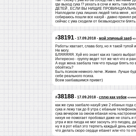
так - схожу с ума из-за соседства с ватными у
где выход сука !? уехать в сочи и жить там
ДЕТЕЙ , ЕСЛИ ВЫ НИЩИЕ ПРОВИНЦИАЛЬНЫЕ
Наплодили сука лишних людей типа меня , кот
собираюсь пошли все нахуй - давно принял реш
сейчас с ума сходили от безвыходности блят
38191
#
- 17.09.2018 -
мой эпичный заеб
ко
Работы хватает, слава богу, но я такой тупой 
Не могу.
БЛЯЯЯЯЯ. Хуй его знает как из такого выбрат
Интересно - группу ведет тот же чел что и ра
А еще жена заебала тем что прыщи блять по в
обойтись?
Быть психом немного легче. Живее. Лучше буд
себе реального психа.
Всем заебавшимся привет)
38188
#
- 17.09.2018 -
сплю как уебок
комме
как же сука заебало нахуй уже 2 ебаных года
сука и лежу так до 8 утра с ебаным телефон
сука вечером за окном ебаная ночь настроение
нихуя не помогает пробовал даже не спать и 
утра и все пизда не мог заснуть это пиздец. 
ну я в рот ебал это терпеть каждый день конч
что делать скоро сердце ебанет или что то от