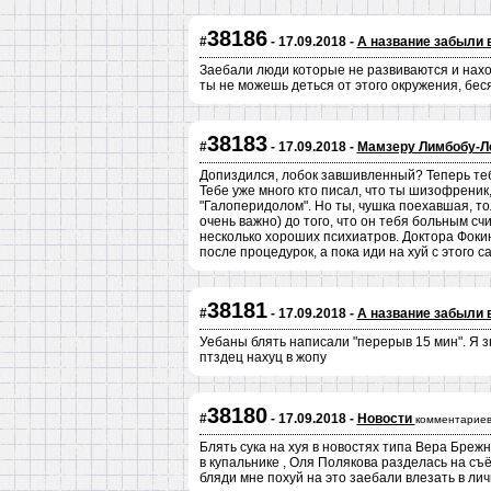
38186
#
- 17.09.2018 -
А название забыли 
Заебали люди которые не развиваются и находя
ты не можешь деться от этого окружения, бес
38183
#
- 17.09.2018 -
Мамзеру Лимбобу-Ло
Допиздился, лобок завшивленный? Теперь те
Тебе уже много кто писал, что ты шизофреник,
"Галоперидолом". Но ты, чушка поехавшая, то
очень важно) до того, что он тебя больным сч
несколько хороших психиатров. Доктора Фоки
после процедурок, а пока иди на хуй с этого с
38181
#
- 17.09.2018 -
А название забыли 
Уебаны блять написали "перерыв 15 мин". Я зн
птздец нахуц в жопу
38180
#
- 17.09.2018 -
Новости
комментариев
Блять сука на хуя в новостях типа Вера Бреж
в купальнике , Оля Полякова разделась на съ
бляди мне похуй на это заебали влезать в ли