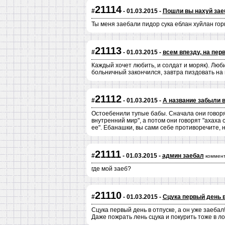
21114
#
- 01.03.2015 -
Пошли вы нахуй зае
Ты меня заебали пидор сука еблан хуйлан гор
21113
#
- 01.03.2015 -
всем впезду, на пер
Каждый хочет любить, и солдат и моряк). Люб
больничный закончился, завтра пиздовать на 
21112
#
- 01.03.2015 -
А название забыли в
Остоебенили тупые бабы. Сначала они говорят
внутренний мир", а потом они говорят "ахаха 
ее". Ебанашки, вы сами себе противоречите, 
21111
#
- 01.03.2015 -
админ заебал
коммент
где мой заеб?
21110
#
- 01.03.2015 -
Сцука первый день в 
Сцука первый день в отпуске, а он уже заебал!
Даже пожрать лень сцука и покурить тоже в лом 