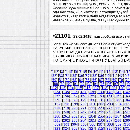
ярлыками. Я бы тут не ныл про экзистенциона
блять где бы я его нарулил, если я ебанат, да
желание, сука минимальное. Но а на самом де
одиночество, и не хватает настоящих друзей, 
нравются, наврятли у меня будет когда то нас
наверное ничем не лучше, пишу щас хуйню вся
21101
#
- 28.02.2015 -
как заебали все эти
блять как же эти соседи бесят сука стучат 
БАБУСЬКИ ЭТИ ЕБАНЫЕ СТОЯТ И ВСЕ ОРУ
МИНУТ ГОРОДА СУКА ШУМНО БЛЯТЬ ШУМНО 
НАУШНИКАХ ЗВУКОНИПРОНИКАЕМЫХ ИЛИ К
ПОТОМУ ЧТО ИНАЧЕ НИ КАК НУ ЕБАНЫЙ ВРО
[
1
] [
2
] [
3
] [
4
] [
5
] [
6
] [
7
] [
8
] [
9
] [
10
] [
11
] [
12
] [
13
] [
14
] [
1
[
32
] [
33
] [
34
] [
35
] [
36
] [
37
] [
38
] [
39
] [
40
] [
41
] [
42
] [
43
[
60
] [
61
] [
62
] [
63
] [
64
] [
65
] [
66
] [
67
] [
68
] [
69
] [
70
] [
71
[
88
] [
89
] [
90
] [
91
] [
92
] [
93
] [
94
] [
95
] [
96
] [
97
] [
98
] [
9
[
112
] [
113
] [
114
] [
115
] [
116
] [
117
] [
118
] [
119
] [
120
] [
1
[
134
] [
135
] [
136
] [
137
] [
138
] [
139
] [
140
] [
141
] [
142
[
155
] [
156
] [
157
] [
158
] [
159
] [
160
] [
161
] [
162
] [
163
[
176
] [
177
] [
178
] [
179
] [
180
] [
181
] [
182
] [
183
] [
184
[
197
] [
198
] [
199
] [
200
] [
201
] [
202
] [
203
] [
204
] [
20
[
218
] [
219
] [
220
] [
221
] [
222
] [
223
] [
224
] [
225
] [
226
[
239
] [
240
] [
241
] [
242
] [
243
] [
244
] [
245
] [
246
] [
247
[
260
] [
261
] [
262
] [
263
] [
264
] [
265
] [
266
] [
267
] [
268
[
281
] [
282
] [
283
] [
284
] [
285
] [
286
] [
287
] [
288
] [
289
[
302
] [
303
] [
304
] [
305
] [
306
] [
307
] [
308
] [
309
] [
31
[
323
] [
324
] [
325
] [
326
] [
327
] [
328
] [
329
] [
330
] [
331