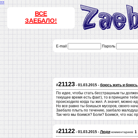
>>
ВСЕ
ЗАЕБАЛО!
E-mail
Пароль
21123
#
- 01.03.2015 -
боюсь жить и боюсь
По идее, чтобы стать бесстрашным ты должен 
текущее время есть факт), то в принципе тебе
происходило когда ты жил. А значит, можно идт
Но все равно ты боишься мусоров, своего нача
Заебало плыть по течению, заебало малодуш
Так чего мы боимся? Боли? Боимся, что нас п
21122
#
- 01.03.2015 -
Люди
1
комментариев: