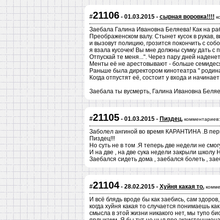
21106
#
- 01.03.2015 -
сырная воровка!!!!
к
Заебала Галина Ивановна Беляева! Как на раб
Преображенском валу. Стынет кусок в рукав, в
и вызовут полицию, грозится покончить с собо
я взала кусочек! Вы мне должны сумку дать с 
Отпускай те меня...". Через пару дней наденет
Менты её не арестовывают - больше семидеся
Раньше была директором кинотеатра " родина
Когда отпустят её, состоит у входа и начинает
Заебала ты вусмерть, Галина Ивановна Беляев
21105
#
- 01.03.2015 -
Пиздец.
комментариев:
Заболел ангиной во время КАРАНТИНА .В перв
Пиздец!!!
Но суть не в том .Я теперь две недели не смог
И на две , на две сука недели закрыли шк
Заебался сидеть дома , заебался болеть , зае
21104
#
- 28.02.2015 -
Хуйня какая то.
комме
И всё блядь вроде бы как заебись, сам здоров
когда хуйня какая то случается понимаешь как
смысла в этой жизни никакого нет, мы тупо б