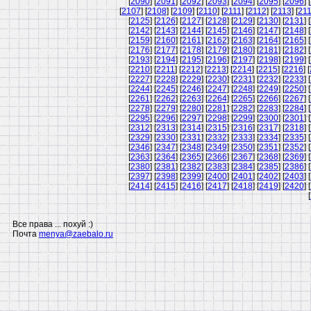
[
2090
] [
2091
] [
2092
] [
2093
] [
2094
] [
2095
] [
2096
] [
[
2107
] [
2108
] [
2109
] [
2110
] [
2111
] [
2112
] [
2113
] [
21
[
2125
] [
2126
] [
2127
] [
2128
] [
2129
] [
2130
] [
2131
] [
[
2142
] [
2143
] [
2144
] [
2145
] [
2146
] [
2147
] [
2148
] [
[
2159
] [
2160
] [
2161
] [
2162
] [
2163
] [
2164
] [
2165
] [
[
2176
] [
2177
] [
2178
] [
2179
] [
2180
] [
2181
] [
2182
] [
[
2193
] [
2194
] [
2195
] [
2196
] [
2197
] [
2198
] [
2199
] [
[
2210
] [
2211
] [
2212
] [
2213
] [
2214
] [
2215
] [
2216
] [
[
2227
] [
2228
] [
2229
] [
2230
] [
2231
] [
2232
] [
2233
] [
[
2244
] [
2245
] [
2246
] [
2247
] [
2248
] [
2249
] [
2250
] [
[
2261
] [
2262
] [
2263
] [
2264
] [
2265
] [
2266
] [
2267
] [
[
2278
] [
2279
] [
2280
] [
2281
] [
2282
] [
2283
] [
2284
] [
[
2295
] [
2296
] [
2297
] [
2298
] [
2299
] [
2300
] [
2301
] [
[
2312
] [
2313
] [
2314
] [
2315
] [
2316
] [
2317
] [
2318
] [
[
2329
] [
2330
] [
2331
] [
2332
] [
2333
] [
2334
] [
2335
] [
[
2346
] [
2347
] [
2348
] [
2349
] [
2350
] [
2351
] [
2352
] [
[
2363
] [
2364
] [
2365
] [
2366
] [
2367
] [
2368
] [
2369
] [
[
2380
] [
2381
] [
2382
] [
2383
] [
2384
] [
2385
] [
2386
] [
[
2397
] [
2398
] [
2399
] [
2400
] [
2401
] [
2402
] [
2403
] [
[
2414
] [
2415
] [
2416
] [
2417
] [
2418
] [
2419
] [
2420
] [
[
Все права ... похуй :)
Почта
menya@zaebalo.ru