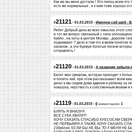
Как же вы меня достали ! Это пипец всем что то 
есть же нормальные , и к ним тоже хорошо относи
21121
#
- 01.03.2015 -
Именую сей заёб - 
Ребят Добрый день во всех смыслах этого слов
и тот же вопрос связанный с типа оппозицион
бабло , на хаты в центре Москвы , дорогие тач
поднимают ? дело в том что в моём понятие бо
наганом , а эти буржуи богатые богачи котор
отправлять !
21120
#
- 01.03.2015 -
А название забыли 
Бесит моя свекровь, которая приходит к больн
и попить чай. при этом рассказывает всем как
день! а мы сидим дома вдвоем и ребенку за ле
показуха, черствость к собственным внукам и к
21119
#
- 01.03.2015 -
0
1
комментариев:
БЛЯТЬ Я ВНИЗУ!!!
ВСЕ СУКА ХВАТИТ!
ХОЧУ СКАЗАТЬ СПАСИБО ХУЕСОСАМ СВЕРХУ
НЕ ПЕРВЫМ!!!!! А ТАКЖЕ ХОЧУ СКАЗАТЬ 
230кб/сек. ЕСЛИ БЫ НЕ ВЫ, ТО У МЕНЯ НЕ