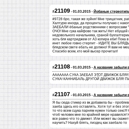
21109
#
- 01.03.2015 -
Йобаные стереотип
#9728 бро, такая же хуйня! Мне трицатник, раб
Халтурю иногда, да проценты получаю с нако
ЗАЕБАЛИ ёбаные родственники с вопросами "а 
ОЧО! Мне сука кайфово так жить! Нет ебущей
недовольного начальника, сраной бухгалтери
хоть бля картриджем от А3 копира еби! Пока в
инет любое говно стерпит - ИДИТЕ ВЫ БЛЯДЬ В
блядском свете ебать не должно! Я вам не ме
Спасибо всем, кто мой высер прочитал!
21108
#
- 01.03.2015 -
А название забыли 
ААААААА СУКА ЗАЕБАЛ ЭТОТ ДВИЖОК БЛЯ!!1
СУКА! КАННИБАЛЬ ДРУГОЙ ДВИЖОК БЛЯ! 
21107
#
- 01.03.2015 -
А название забыли 
Я бы сюда стикер из вк добавила бы - пробле
заеба здесь его оставлять. Хотя тут и без эт
то что всем сцука парням нужен только секс!!! 
чтоб человек мне по крайней мере нравился! Н
все равно что то движет. Или может вы скаже
научить? Нахуй блять, пиздец как заебало то