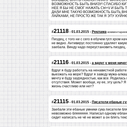
БОЛЬШОЕ БЛЯТЬ ПОКЛОН АЛАНУ МАТИСОНУ 
ВОЗМОЖНОСТЬ БЫТЬ ВНИЗУ! СПАСИБО КИ
НЕЕ Я БЫ НЕ СМОГ НАЖАТЬ Ctrl+V И БЫТЬ 
ДАЛИ МНЕ ТАКУЮ ВОЗМОЖНОСТЬ БЫТЬ ВНИЗ
ЛАЙКАМИ, НЕ ПРОСТО ЖЕ ТАК Я ЭТУ ХУЙН
21118
#
- 01.03.2015 -
Реклама
комментариев
Пиздец, с того ни с сего в ебучем гугл хром н
не видно. Антивирус постоянно удаляет какую 
заебала. Винду надо переустановить пиздец, 
21116
#
- 01.03.2015 -
а вдруг у меня ниче
Вдруг я буду работать на ненавистной работе,
выезжать на море? Вдруг я заведу мужа-алка
мечту и буду заурядностью, как все. Родилась
отсутствия. Может вообще, ну ее, эту цель? Я
жизнь счастливо или нет?
21115
#
- 01.03.2015 -
Писатели ебаные с
Заебали эти ебаные умники сука писатели бля
невозможно бляяяяяя. Написал одному еблану 
сидит написать не чё не может а он блять тек