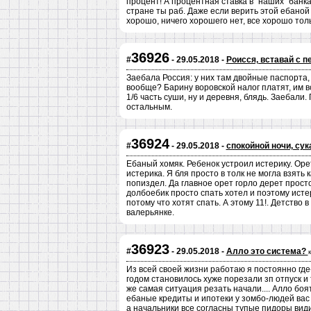
процент! А процентная ставка в "наших" банка
стране ты раб. Даже если верить этой ебаной
хорошо, ничего хорошего нет, все хорошо тольк
36926
#
- 29.05.2018 -
Роисся, вставай с п
Заебала Россия: у них там двойные паспорта, 
вообще? Барину воровской налог платят, им всё
1/6 часть суши, ну и деревня, блядь. Заебали
остальным.
36924
#
- 29.05.2018 -
спокойной ночи, сука
Ебаный хомяк. Ребенок устроил истерику. Орет
истерика. Я бля просто в толк не могла взять 
попиздел. Да главное орет горло дерет прост
долбоебик просто спать хотел и поэтому исте
потому что хотят спать. А этому 11!. Детство в
валерьянке.
36923
#
- 29.05.2018 -
Алло это система?
Из всей своей жизни работаю я постоянно где-
годом становилось хуже порезали зп отпуск и 
же самая ситуация резать начали.... Алло бо
ебаные кредиты и ипотеки у зомбо-людей вас 
а начальники все согласны тупые пидоры види