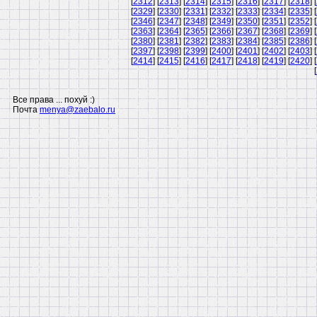
[
2312
] [
2313
] [
2314
] [
2315
] [
2316
] [
2317
] [
2318
] [
[
2329
] [
2330
] [
2331
] [
2332
] [
2333
] [
2334
] [
2335
] [
[
2346
] [
2347
] [
2348
] [
2349
] [
2350
] [
2351
] [
2352
] [
[
2363
] [
2364
] [
2365
] [
2366
] [
2367
] [
2368
] [
2369
] [
[
2380
] [
2381
] [
2382
] [
2383
] [
2384
] [
2385
] [
2386
] [
[
2397
] [
2398
] [
2399
] [
2400
] [
2401
] [
2402
] [
2403
] [
[
2414
] [
2415
] [
2416
] [
2417
] [
2418
] [
2419
] [
2420
] [
[
Все права ... похуй :)
Почта
menya@zaebalo.ru