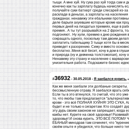
тыщи. А мне хуй. Ну сука раз хуй тогда сам и 
конечно как ты зарплату будешь начислять ес
получайте суки батхерт среди слесарей из-за
раскладе в деньгах, а зарплаты на населения 
гражданах. ненавижу эти ебальники противные
деле барыги ахуевшие которые кроме как прода
первых дней на пиздатых премиях, еще в раб
премия.. А ты тут разрывайся на 2 фронта, то
подгоняют.. Ну хули, премию к дню рождения в
сокращать одного, поскольку там двоим делать
заплатить табельщику 3 тыщи хотя бы в меся
приведет к разорению. Сижу и вместо основн
бесплатно..Меня всё бесит, хочу в дом в глуши
и природа (ну и девченка толстожопая), хочу о
Ненавижу эту страну и население с варварски
унизительня работа. Подскажите бизнес идею
36932
#
- 30.05.2018 -
Я заебался курить.
Как же меня заебали эти долбаные сигареты. 
бессмысленную отраву. Я заебался врать себе,
Если ты в это втянулся, то считай, что это уже
то, что якобы там предлагаются "альтернатив
крови - это всё ПОЛНАЯ ХУЙНЯ! ЭТО СУКА
будет и не только к сигаретам. Кто создаёт ду
эту дурь своим законом не запрещает, когда ес
какбы нет. Курите на своё здоровье! Развивай
здоровье! И снова курить. ЭТО ВСЁ ПОТОМУ Ч
ЁБАНЫЙ минздрав там сочиняет, что "курение 
своём опыте я убедился, что больше никто те