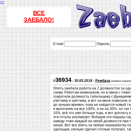
>>
ВСЕ
ЗАЕБАЛО!
E-mail
Пароль
36934
#
- 30.05.2018 -
Рембаза
комментариев
Опять заебала работа на 2 должностях за одн
схему. Работаю инженером, но в связи с тяже
сократили должность табельщика с функциями
учётчика и хуётчика, и вот на меня повесили 
до лучших времен, пока не наёдется новый т
я выполняю на все 100%, а не на 30%. но так
10%, всё это уже больше года, и вот доплату 
эти отгулы анулируют. Вобщем эти пидоры сид
заводу тоже каждый на своей должности при 
нихуя. Вот все блять за любую переработку п
сдельщик, сколько сделал столько получил, та