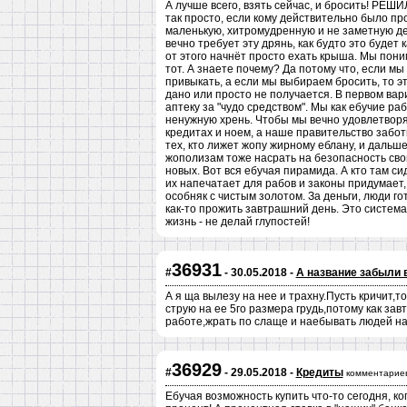
А лучше всего, взять сейчас, и бросить! 
так просто, если кому действительно было пр
маленькую, хитромудренную и не заметную де
вечно требует эту дрянь, как будто это будет 
от этого начнёт просто ехать крыша. Мы поним
тот. А знаете почему? Да потому что, если мы
привыкать, а если мы выбираем бросить, то э
дано или просто не получается. В первом вари
аптеку за "чудо средством". Мы как ебучие р
ненужную хрень. Чтобы мы вечно удовлетворял
кредитах и ноем, а наше правительство забот
тех, кто лижет жопу жирному еблану, и дальше 
жополизам тоже насрать на безопасность свои
новых. Вот вся ебучая пирамида. А кто там си
их напечатает для рабов и законы придумает,
особняк с чистым золотом. За деньги, люди гот
как-то прожить завтрашний день. Это система
жизнь - не делай глупостей!
36931
#
- 30.05.2018 -
А название забыли 
А я ща вылезу на нее и трахну.Пусть кричит
струю на ее 5го размера грудь,потому как зав
работе,жрать по слаще и наебывать людей на
36929
#
- 29.05.2018 -
Кредиты
комментариев
Ебучая возможность купить что-то сегодня, ко