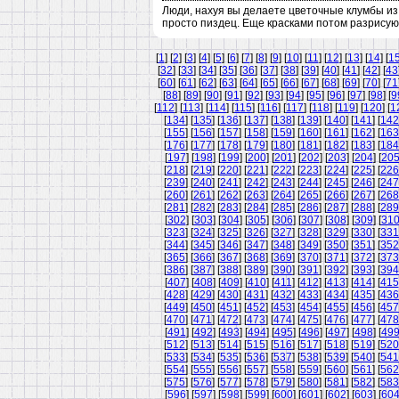
Люди, нахуя вы делаете цветочные клумбы из 
просто пиздец. Еще красками потом разрисуют
[
1
] [
2
] [
3
] [
4
] [
5
] [
6
] [
7
] [
8
] [
9
] [
10
] [
11
] [
12
] [
13
] [
14
] [
1
[
32
] [
33
] [
34
] [
35
] [
36
] [
37
] [
38
] [
39
] [
40
] [
41
] [
42
] [
43
[
60
] [
61
] [
62
] [
63
] [
64
] [
65
] [
66
] [
67
] [
68
] [
69
] [
70
] [
71
[
88
] [
89
] [
90
] [
91
] [
92
] [
93
] [
94
] [
95
] [
96
] [
97
] [
98
] [
9
[
112
] [
113
] [
114
] [
115
] [
116
] [
117
] [
118
] [
119
] [
120
] [
1
[
134
] [
135
] [
136
] [
137
] [
138
] [
139
] [
140
] [
141
] [
142
[
155
] [
156
] [
157
] [
158
] [
159
] [
160
] [
161
] [
162
] [
163
[
176
] [
177
] [
178
] [
179
] [
180
] [
181
] [
182
] [
183
] [
184
[
197
] [
198
] [
199
] [
200
] [
201
] [
202
] [
203
] [
204
] [
20
[
218
] [
219
] [
220
] [
221
] [
222
] [
223
] [
224
] [
225
] [
226
[
239
] [
240
] [
241
] [
242
] [
243
] [
244
] [
245
] [
246
] [
247
[
260
] [
261
] [
262
] [
263
] [
264
] [
265
] [
266
] [
267
] [
268
[
281
] [
282
] [
283
] [
284
] [
285
] [
286
] [
287
] [
288
] [
289
[
302
] [
303
] [
304
] [
305
] [
306
] [
307
] [
308
] [
309
] [
31
[
323
] [
324
] [
325
] [
326
] [
327
] [
328
] [
329
] [
330
] [
331
[
344
] [
345
] [
346
] [
347
] [
348
] [
349
] [
350
] [
351
] [
352
[
365
] [
366
] [
367
] [
368
] [
369
] [
370
] [
371
] [
372
] [
373
[
386
] [
387
] [
388
] [
389
] [
390
] [
391
] [
392
] [
393
] [
394
[
407
] [
408
] [
409
] [
410
] [
411
] [
412
] [
413
] [
414
] [
415
[
428
] [
429
] [
430
] [
431
] [
432
] [
433
] [
434
] [
435
] [
436
[
449
] [
450
] [
451
] [
452
] [
453
] [
454
] [
455
] [
456
] [
457
[
470
] [
471
] [
472
] [
473
] [
474
] [
475
] [
476
] [
477
] [
478
[
491
] [
492
] [
493
] [
494
] [
495
] [
496
] [
497
] [
498
] [
49
[
512
] [
513
] [
514
] [
515
] [
516
] [
517
] [
518
] [
519
] [
520
[
533
] [
534
] [
535
] [
536
] [
537
] [
538
] [
539
] [
540
] [
541
[
554
] [
555
] [
556
] [
557
] [
558
] [
559
] [
560
] [
561
] [
562
[
575
] [
576
] [
577
] [
578
] [
579
] [
580
] [
581
] [
582
] [
583
[
596
] [
597
] [
598
] [
599
] [
600
] [
601
] [
602
] [
603
] [
60