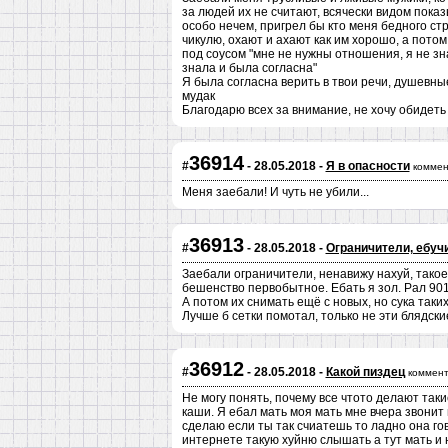
за людей их не считают, всячески видом показы
особо нечем, пригрел бы кто меня бедного ст
чикулю, охают и ахают как им хорошо, а потом
под соусом "мне не нужны отношения, я не знаю
знала и была согласна"
Я была согласна верить в твои речи, душевны
мудак
Благодарю всех за внимание, не хочу обидеть 
36914
#
- 28.05.2018 -
Я в опасности
коммен
Меня заебали! И чуть не убили...
36913
#
- 28.05.2018 -
Ограничители, ебучи
Заебали ограничители, ненавижу нахуй, такое
бешенство первобытное. Ебать я зол. Рал 901
А потом их снимать ещё с новых, но сука таки
Лучше б сетки помотал, только не эти блядски
36912
#
- 28.05.2018 -
Какой пиздец
коммент
Не могу понять, почему все чтото делают таки
каши. Я ебал мать моя мать мне вчера звонит и
сделаю если ты так счиатешь то ладно она гов
интернете такую хуйню слышать а тут мать и 