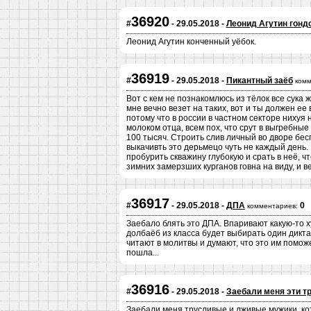
36920
#
- 29.05.2018 -
Леонид Агутин гонд
Леонид Агутин конченный уёбок.
36919
#
- 29.05.2018 -
Пикантный заёб
комм
Вот с кем не познакомлюсь из тёлок все сука ж
мне вечно везет на таких, вот и ты должен ее
потому что в россии в частном секторе ниху
молоком отца, всем пох, что срут в выгребные
100 тысяч. Строить слив личный во дворе бес
выкачивть это дерьмецо чуть не каждый день
пробурить скважину глубокую и срать в неё, ч
зимних замерзших курганов говна на виду, и ве
36917
#
- 29.05.2018 -
ДПА
0
комментариев:
Заебало блять это ДПА. Впаривают какую-то х
долбаёб из класса будет выбирать один дикта
читают в молитвы и думают, что это им поможет
пошла...
36916
#
- 29.05.2018 -
Заебали меня эти т
Заебали меня трусливые и лживые мужики, ко