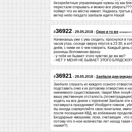
безхребетные управляющие нужны ну как блят
перестали открывать и можно все убирать???? 
поймут что их жёстко имеют. Надеюсь третья 
ветер небо пиздато заебали идите Нахуй
36922
#
- 29.05.2018 -
Одно и то же
коммент
Начинаешь уже с ума сходить: проснулся в тож
часов утра, соседи сверху ебутся в 23:30, в а
днём, с ними не о чем говорить. Каждый день 
разницы.Вспоминаю фразу:
- у тебя не бывает этого чувство де жа вю?
- НЕТ У МЕНЯ НЕ БЫВАЕТ ЭТОГО БЛЯДСКО
36921
#
- 29.05.2018 -
Заебали дни рожден
Заебало слушать из каждого ссаного отверсти
подставить очко к их ротовому отверстию и н
никчемного существования, твари! Мне похуй 
вашу умственную отсталость (этожетрадиция).
ходить на все днюхи с пургеном! Заебали эт
патамушта праздникже! Изойдите говном , убл
бы иногда совлкупляйте свои гениталии, импо
после посещения КВД, во избежание продолж
Бездарные чмошники, лохи, считающие , что хо
потому что n-ное количество лет назад такая 
скажи!?).