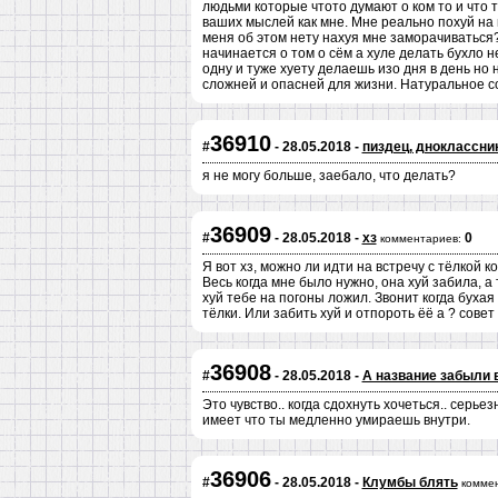
людьми которые чтото думают о ком то и что 
ваших мыслей как мне. Мне реально похуй на 
меня об этом нету нахуя мне заморачиваться?
начинается о том о сём а хуле делать бухло 
одну и туже хуету делаешь изо дня в день но 
сложней и опасней для жизни. Натуральное с
36910
#
- 28.05.2018 -
пиздец, дноклассни
я не могу больше, заебало, что делать?
36909
#
- 28.05.2018 -
хз
0
комментариев:
Я вот хз, можно ли идти на встречу с тёлкой к
Весь когда мне было нужно, она хуй забила, а
хуй тебе на погоны ложил. Звонит когда бухая
тёлки. Или забить хуй и отпороть ёё а ? совет
36908
#
- 28.05.2018 -
А название забыли 
Это чувство.. когда сдохнуть хочеться.. серье
имеет что ты медленно умираешь внутри.
36906
#
- 28.05.2018 -
Клумбы блять
комме