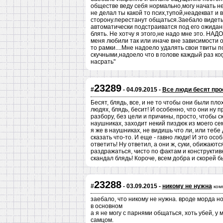
обществе веду себя нормально,могу начать не
не делал ты какой то псих,тупой,неадекват и 
сторону.перестанут общаться.Заебало видеть
автоматически подстраиватся под его ожидани
блять. Не хотчу я этого,не надо мне это. НАД
меня любили так или иначе вне зависимости о
то рамки....Мне надоело удалять свои твиты 
скучными,надоело что в голове каждый раз ко
насрать"
23289
#
- 04.09.2015 -
Все люди бесят про
Бесят, блядь, все, и не то чтобы они были пло
людях, блядь, бесит! И особенно, что они ну 
разбору, без цели и причины, просто, чтобы с
наушниках, заходит некий пиздюк из моего сем
я же в наушниках, не видишь что ли, или тебе
сказать что-то. И еще - гавно люди! И это осо
ответить! Ну ответил, а они ж, суки, обижают
раздражаться, чисто по фактам и конструктив
скандал блядь! Короче, всем добра и скорей б
23288
#
- 03.09.2015 -
никому не нужна
ком
заебало, что никому не нужна. вроде морда н
в основном
а я не могу с парнями общаться, хоть убей, у
самцом.