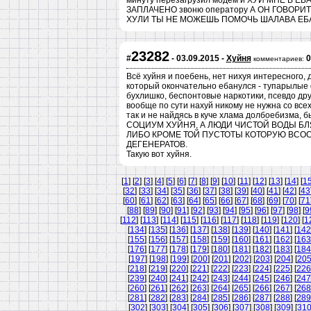
минуту перезагрузил модем и ХУЙ МНЕ В ЕБ
ЗАПЛАЧЕНО звоню оператору А ОН ГОВОРИ
ХУЛИ ТЫ НЕ МОЖЕШЬ ПОМОЧЬ ШАЛАВА ЕБ
23282
#
- 03.09.2015 -
Хуйня
0
комментариев:
Всё хуйня и поебень, нет нихуя интересного, 
который окончательно ебанулся - тупарылые 
бухлишко, беспонтовые наркотики, псевдо дру
вообще по сути нахуй никому не нужна со всех
так и не найдясь в куче хлама долбоебизма, б
СОЦИУМ ХУЙНЯ, А ЛЮДИ ЧИСТОЙ ВОДЫ БЛ
ЛИБО КРОМЕ ТОЙ ПУСТОТЫ КОТОРУЮ ВСО
ДЕГЕНЕРАТОВ.
Такую вот хуйня.
[
1
] [
2
] [
3
] [
4
] [
5
] [
6
] [
7
] [
8
] [
9
] [
10
] [
11
] [
12
] [
13
] [
14
] [
1
[
32
] [
33
] [
34
] [
35
] [
36
] [
37
] [
38
] [
39
] [
40
] [
41
] [
42
] [
43
[
60
] [
61
] [
62
] [
63
] [
64
] [
65
] [
66
] [
67
] [
68
] [
69
] [
70
] [
71
[
88
] [
89
] [
90
] [
91
] [
92
] [
93
] [
94
] [
95
] [
96
] [
97
] [
98
] [
9
[
112
] [
113
] [
114
] [
115
] [
116
] [
117
] [
118
] [
119
] [
120
] [
1
[
134
] [
135
] [
136
] [
137
] [
138
] [
139
] [
140
] [
141
] [
142
[
155
] [
156
] [
157
] [
158
] [
159
] [
160
] [
161
] [
162
] [
163
[
176
] [
177
] [
178
] [
179
] [
180
] [
181
] [
182
] [
183
] [
184
[
197
] [
198
] [
199
] [
200
] [
201
] [
202
] [
203
] [
204
] [
20
[
218
] [
219
] [
220
] [
221
] [
222
] [
223
] [
224
] [
225
] [
226
[
239
] [
240
] [
241
] [
242
] [
243
] [
244
] [
245
] [
246
] [
247
[
260
] [
261
] [
262
] [
263
] [
264
] [
265
] [
266
] [
267
] [
268
[
281
] [
282
] [
283
] [
284
] [
285
] [
286
] [
287
] [
288
] [
289
[
302
] [
303
] [
304
] [
305
] [
306
] [
307
] [
308
] [
309
] [
31