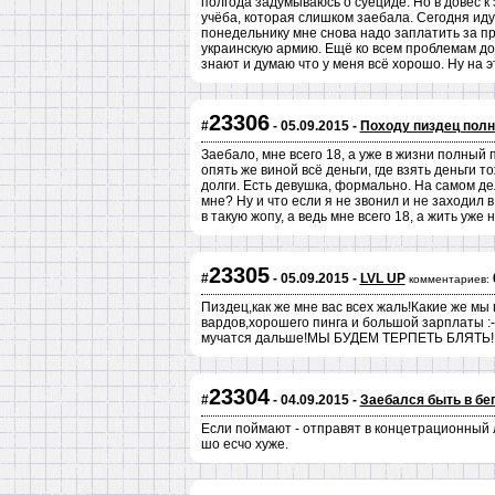
полгода задумываюсь о суециде. Но в довес к 
учёба, которая слишком заебала. Сегодня иду
понедельнику мне снова надо заплатить за п
украинскую армию. Ещё ко всем проблемам до
знают и думаю что у меня всё хорошо. Ну на э
23306
#
- 05.09.2015 -
Походу пиздец полн
Заебало, мне всего 18, а уже в жизни полный 
опять же виной всё деньги, где взять деньги 
долги. Есть девушка, формально. На самом де
мне? Ну и что если я не звонил и не заходил 
в такую жопу, а ведь мне всего 18, а жить уже 
23305
#
- 05.09.2015 -
LVL UP
комментариев:
Пиздец,как же мне вас всех жаль!Какие же мы
вардов,хорошего пинга и большой зарплаты :-
мучатся дальше!МЫ БУДЕМ ТЕРПЕТЬ БЛЯТЬ!П
23304
#
- 04.09.2015 -
Заебался быть в бе
Если поймают - отправят в концетрационный 
шо есчо хуже.