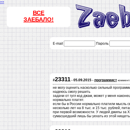
>>
ВСЕ
ЗАЕБАЛО!
E-mail
Пароль
23311
#
- 05.09.2015 -
программист
коммент
не могу оценить насколько сильный программи
надеюсь смогу решить
задачи от гугл код джам, может у меня наконец
нормально платят.
если бы в России нормально платили мысль св
несколько лет на 8 тыс. и 15 тыс. рублей, пит
при первой возможности. У людей джипы за Х м
сумасшедший лишь бы уехать из этой нищеты