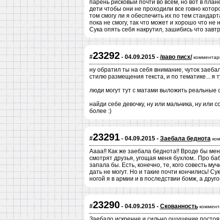
парень рисковый почти во всем, но вот в плане
дети чтобы они не проходили все говно которое
том смогу ли я обеспечить их по тем стандарт
пока не смогу, так что может и хорошо что не
Сука опять себя накрутил, зашибись что завтр
23292
#
- 04.09.2015 -
/ваво писх/
комментар
ну обратил ты на себя внимание, чуток заебал 
стилю размещения текста, и по тематике... я т
люди могут тут с матами выложить реальные с
найди себе девочку, ну или мальчика, ну или со
более :)
23291
#
- 04.09.2015 -
Заебала беднота
ко
Аааа!! Как же заебала беднота!! Вроде бы мен
смотрят друзья, угощая меня бухлом.. Про ба
запала бы. Есть, конечно, те, кого совесть муч
дать не могут. Но и такие почти кончились! Су
ногой я в армии и в последствии бомж, а друго
23290
#
- 04.09.2015 -
Скованность
коммент
Заебало искренне и сильно ощущение постоян