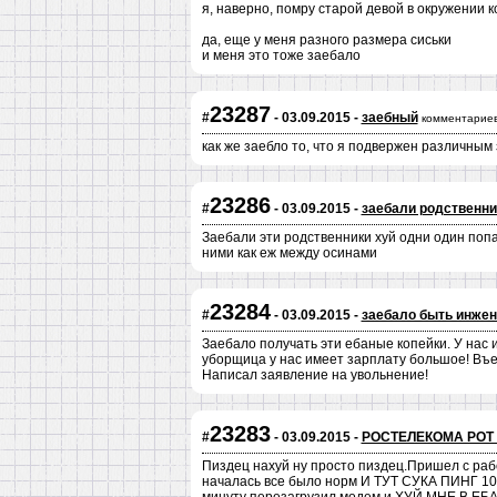
я, наверно, помру старой девой в окружении к
да, еще у меня разного размера сиськи
и меня это тоже заебало
23287
#
- 03.09.2015 -
заебный
комментариев
как же заебло то, что я подвержен различным
23286
#
- 03.09.2015 -
заебали родственн
Заебали эти родственники хуй одни один поп
ними как еж между осинами
23284
#
- 03.09.2015 -
заебало быть инжен
Заебало получать эти ебаные копейки. У нас
уборщица у нас имеет зарплату большое! Въе
Написал заявление на увольнение!
23283
#
- 03.09.2015 -
РОСТЕЛЕКОМА РОТ
Пиздец нахуй ну просто пиздец.Пришел с работ
началась все было норм И ТУТ СУКА ПИНГ 1