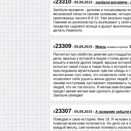
23310
#
- 05.09.2015 -
заебали москвичи - 
Заебали москвичи - дачники и понаехавшие к
московской области своими галимыми, четыре
приезжаешь часов в 8-9-10. Уже реально надо
Гавнюки из регионов пусть въебывают у себя и
пределах садового кольца и дышут выхлопным
делать.Накипело.
23309
#
- 05.09.2015 -
Мразь
комментариев:
Прочитал про убийство девочки шестнадцати
дела, мразью у которой в башке стопка денег 
решать в жизни других людей, мразью которой
испытал такой страх и такую боль о которой н
преследовало мучительное чувство обиды и с
воспитанию того говна, что позволило себе так
позволяют себе рушить жизни других людей, п
своими поступками заставляют переживать ты
людей, что не так богаты. Я желаю вам безумн
придет время желаю вам сдохнуть в одиночеств
Заебали ублюдки!
23307
#
- 05.09.2015 -
А название забыли 
Поведаю я свою историю. Мне 18. Я человек 
помогаю всем кому получается. Но дело не в э
каждый месяц, сам начинаю понимать насколь