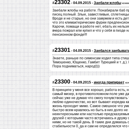
23302
#
- 04.09.2015 -
Заебали жлобы
комм
Заебали жлобы на работе. Понабирали баб пр
писец полный. Злые, завистливые, сплетницы,
Вроде и не старые, но они замужем и есть дети
что это климактерические фурии предпенсион
Карочи, помащи в работе нет, ебать их нельзя
вчера пожрал или купил и что у себя в пизде н
пенсионном фонде!!!
23301
#
- 04.09.2015 -
Заебался заебыват
Знаете, раньше по сименсам ходил типа стишок
Тимошенко, Ющенко, Гамбит Турецкий и т. д.)
Пора подниматься, народ!)))
23300
#
- 04.09.2015 -
иногда припирает
ко
В принципе у меня все хорошо, работа есть, н
самый мизер, в противоположном поле уже да
сейчас уже не думаю что смогу почувствовать 
люблю одиночество, но вот бывают изредка к
жизнь проходит мимо. Самое смешное что уме
быстро всем нравлюсь но быть в них долго не
неинтересными или настолько предсказуемыми
друзей с которыми часто встречаюсь и дружу с
ними, но не такой день. В такие дни думаешь
стабильности 0, да и сам не определился что