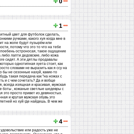
0
1
ритный цвет для футболок сделать,
нкими ручками, какого хуя когда мне в
чит на жопе будут пузырём или
сти, потому что это то что на тебе
а поебень остроносая, такое ощущение
а либо лапти дедовские, либо кожа
оге сидят. А эти дятлы продавалы
которых однотипная хуета стоит, как
просто словами не выразить как я ссу на
то бы не сезонные нахуй, какие-то
удь такая передача как "на ножах с
ить и с чем сочетать? Да и вобще
, всегда изящная и красивая, мужская
ие боты , кожаные светлые шедевры с
ая это просто привет из девяностых.
ная и крутая мужская обувь это
летней но хуй где найдешь. В чем же
4
о удовольствие или радость уже не