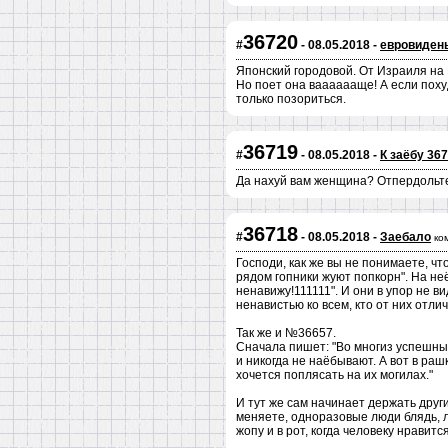
36720
#
- 08.05.2018 -
евровидень
Японский городовой. От Израиля на 
Но поет она вааааааще! А если поху
только позориться.
36719
#
- 08.05.2018 -
К заёбу 36
Да нахуй вам женщина? Отпердольте 
36718
#
- 08.05.2018 -
Заебало
ко
Господи, как же вы не понимаете, чт
рядом гопники жуют попкорн". На неё
ненавижу!111111". И они в упор не в
ненавистью ко всем, кто от них отли
Так же и №36657.
Сначала пишет: "Во многиз успешных
и никогда не наёбывают. А вот в раш
хочется поплясать на их могилах."
И тут же сам начинает держать други
меняете, одноразовые люди блядь, лю
жопу и в рот, когда человеку нравит