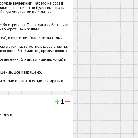
ромкие вечеринки". Так это не сосед
олько влезет и он не будет вызывать
ий шум могут даже выселить из
себя отрицают. Позволяют себе то, что
 наоборот. Так и живём.
я", а он в ответ "ааа, это вы только
з в этой ласточке, не в курсе оплаты,
т осознанно без билетов, прикидываются
тделения, блядь, тупица-выскочка) и
ношение. Всё извращено.
истории как некто сходил пожрать в
1
е зделал.