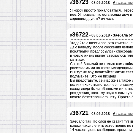
36723
#
- 08.05.2018 -
А название
Я короч просто пожаловаться. Перест
неё. Я привык, что есть всегда друг
хорошим другом? оч жаль
36722
#
- 08.05.2018 -
Заебала эт
Угадайте с шести раз, что христиа
Даю наводку: после сожжения челов
понятными предпосылки к способам 
в новую жизнь приветствовалось пл
святых».
Святой Василий не только сам люби
рассекаемыми на части младенцами,
И я тут не вру, почитайте: житие с
подумайте. Это же пиздец!
Вы представьте, сейчас же за такое 
религия христианство, я её ненавижу
назад люди были ебанными животным
рождления, поэтому когда я слышу чт
ничего божетсвенного нету! Просто 
36721
#
- 08.05.2018 -
А название
Заебало так что слов не хватит тут 
рашке нихуя лечить естественно не м
14 часов в день свободного времени 