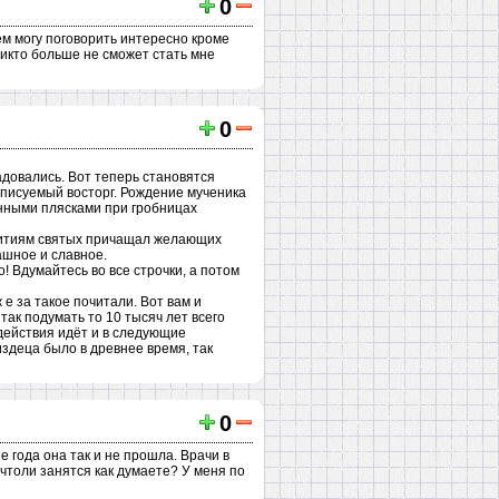
0
кем могу поговорить интересно кроме
 никто больше не сможет стать мне
0
довались. Вот теперь становятся
описуемый восторг. Рождение мученика
нными плясками при гробницах
 житиям святых причащал желающих
ашное и славное.
! Вдумайтесь во все строчки, а потом
е за такое почитали. Вот вам и
так подумать то 10 тысяч лет всего
действия идёт и в следующие
издеца было в древнее время, так
0
е года она так и не прошла. Врачи в
 чтоли занятся как думаете? У меня по