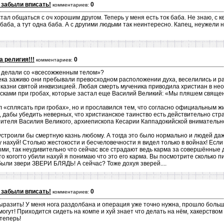
 забыли вписать!
0
комментариев:
ал общаться с оч хорошим другом. Теперь у меня есть ток баба. Не знаю, с 
 и баба, а тут одна баба. А с другими людьми так неинтересно. Капец, неужели
а религия!!!
0
комментариев:
не делали со «всесожженным телом»?
ека заживо они пребывали превосходном расположении духа, веселились и ра
казни святой инквизицией. Любая смерть мученика приводила христиан в не
ясками при гробах, которые застал еще Василий Великий: «Мы пляшем свяще
л «сплясать при гробах», но и прославился тем, что согласно официальным
 дабы убедить неверных, что христианское таинство есть действительно стр
вятителя Василия Великого, архиепископа Кесарии Каппадокийской внимательно
устроили бы смертную казнь любому. А тогда это было нормально и людей даж 
 нахуй! Столько жестокости и бесчеловечности я видел только в войнах! Если 
и, так неудивительно что сейчас все страдают ведь карма за совершённые 
о когогто убили нахуй я понимаю что это его карма. Вы посмотрите сколько п
были звери ЗВЕРИ БЛЯДЬ! А сейчас? Тоже дохуя зверей....
 забыли вписать!
0
комментариев:
выразить! У меня нога раздолбана и операция уже точно нужна, прошло больш
огут! Приходится сидеть на компе и хуй знает что делать на нём, хакерством
теперь!