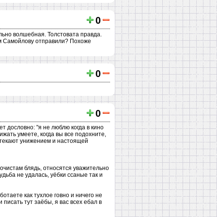
0
ельно волшебная. Толстовата правда.
чем Самойлову отправили? Похоже
0
0
т дословно: "я не люблю когда в кино
ижать умеете, когда вы все подохните,
 истекают унижением и настоящей
ночистам блядь, относятся уважительно
удьба не удалась, уёбки ссаные так и
ботаете как тухлое говно и ничего не
писать тут заёбы, я вас всех ебал в