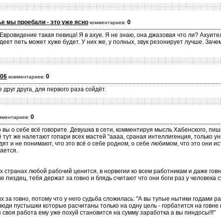
е мы проебали - это уже ясно
0
комментариев:
Евровидение такая певица! Я в ахуе. Я не знаю, она джазовая что ли? Ахуит
деет петь может хуже будет. У них же, у полных, звук резонирует лучше. За
706
0
комментариев:
друг друга, для первого раза сойдёт.
0
мментариев:
о вы о себе всё говорите. Девушка в сети, комментируя мысль Хабенского, пише
 тут же налетают гопари всех мастей "аааа, сраная интеллигенция, только ун
идят и не понимают, что это всё о себе родном, о себе любимом, что это они
чается.
 странах любой рабочий ценится, в норвегии ко всем работникам и даже гов
ке пиздец, тебя держат за говно и блядь считают что они боги раз у человека с
х за говно, потому что у него судьба сложилась: "А вы тупые нытики годами ра
ди пустышки которые расчитаны только на одну цель - горбатится на говне и 
ся своя работа ему уже похуй становится на сумму заработка а вы пиндосы!!!"