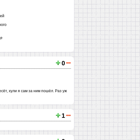
зей
ного
де
0
сёт, хули я сам за ним пошёл. Раз уж
1