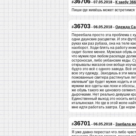
36706
#
- 07.05.2018 -
К заебу 36
Пиши где живёшь может встретимся 
36703
#
- 06.05.2018 -
Одежда Са
Переебала просто эта проблема с ху
одни даунские расцветки. И эти футб
руках как раз рубаха, она на теле к
наоборот. Ходи блять на работу инже
сидит более менее. Мужская обувь 
что мужик при любом раскладе долже
остроносая, либо уебанские кеды. С
открывалы магазов они вобще изучаю
будто это всё с одного завода. Всё 
всю эту одежду.. Заходишь в эти маг
пожованные свитера растянутые лето
ивлевым" где будет мужик ходить и о
мужики все одеты как лохи и обсосы
же обувь такого же ценового сегмен
дырочками. Нет реально девушки крас
Единственный выход это носить кита
итальянская. Но где в этой жопе най
мне идти работать завтра. Где норм о
36701
#
- 06.05.2018 -
Заебала ж
Я уже давно перестал что либо чувст