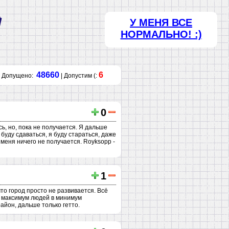
У МЕНЯ ВСЕ
НОРМАЛЬНО! :)
48660
6
Допущено:
| Допустим (:
0
сь, но, пока не получается. Я дальше
е буду сдаваться, я буду стараться, даже
у меня ничего не получается. Royksopp -
1
то город просто не развивается. Всё
я максимум людей в минимум
айон, дальше только гетто.