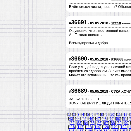
В чём смысл жизни, посоны? Объясни
36691
#
- 05.05.2018 -
Устал
комме
Ощущение, что в постоянной гонке, н
А... Тяжело описать.
Всем здоровья и добра.
36690
#
- 05.05.2018 -
#36668
комм
Если у людей подолгу нет личной жи
проблем со здоровьем. Значит имеет
Может что вспомнишь. Это как прави
36689
#
- 05.05.2018 -
СУКА ХОЧ
ЗАЕБАЛО БОЛЕТЬ
ХОЧУ КАК ДРУГИЕ ЛЮДИ ПАРИТЬС
[
1
] [
2
] [
3
] [
4
] [
5
] [
6
] [
7
] [
8
] [
9
] [
10
] [
11
] [
12
] [
[
43
] [
44
] [
45
] [
46
] [
47
] [
48
] [
49
] [
50
] [
51
] [
[
82
] [
83
] [
84
] [
85
] [
86
] [
87
] [
88
] [
89
] [
90
] [
[
116
] [
117
] [
118
] [
119
] [
120
] [
121
] [
122
] [