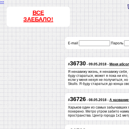
>>
ВСЕ
ЗАЕБАЛО!
E-mail
Пароль
36730
#
- 09.05.2018 -
Меня абсол
Я ненавижу жизнь, я ненавижу себя, 
буду стараться, может я пока ни кто,
если у меня нехуя не получиться, но
Skulls. Я буду стараться до конца сво
36726
#
- 08.05.2018 -
А название
Харьков один из самых забычавших го
похерено. Метро утром забито намер
пространства. Центр города 1х1 мет