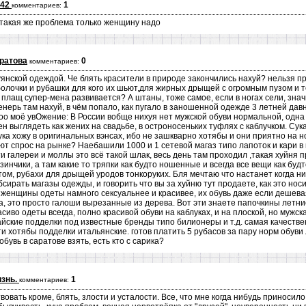
642
1
комментариев:
такая же проблема только женщину надо
ратова
0
комментариев:
янской одеждой. Че блять красители в природе закончились нахуй? нельзя п
олочки и рубашки для кого их шьют,для жирных дрыщей с огромным пузом и то
ак плащ супер-мена развивается? А штаны, тоже самое, если в ногах сели, зна
нерь там нахуй, в чём попало, как пугало в заношенной одежде 3 летней давно
ооо моё увОжение: В России вобще нихуя нет мужской обуви нормальной, одн
н выглядеть как жених на свадьбе, в остроносеньких туфлях с каблучком. Сук
ука хожу в оригинальных вэнсах, ибо не зашкварно хотябы и они приятно на н
т спрос на рынке? Наебашили 1000 и 1 сетевой магаз типо лапоток и кари в 
эти галереи и моллы это всё такой шлак, весь день там проходил ,такая хуйня 
азинчики, а там какие то тряпки как будто ношенные и всегда все вещи как буд
м, рубахи для дрыщей уродов тонкоруких. Бля мечтаю что настанет когда ниб
бсирать магазы одежды, и говорить что вы за хуйню тут продаете, как это нос
, женщины одеты намного сексуальнее и красивее, их обувь даже если дешевая
та, это просто галоши вырезанные из дерева. Вот эти знаете папочкины летн
иво одеты всегда, полно красивой обуви на каблуках, и на плоской, но мужск
йские подделки под известные бренды типо билионеры и т.д. самая качествен
ти хотябы подделки итальянские. готов платить 5 рубасов за пару норм обуви 
бувь в саратове взять, есть кто с сарика?
изнь.
1
комментариев:
вовать кроме, блять, злости и усталости. Все, что мне когда нибудь приносил