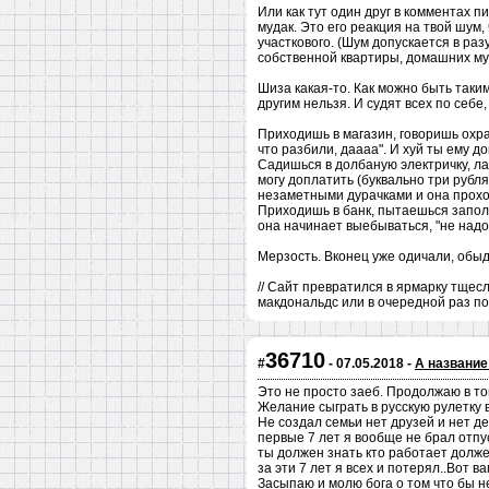
Или как тут один друг в комментах пи
мудак. Это его реакция на твой шум
участкового. (Шум допускается в ра
собственной квартиры, домашних му
Шиза какая-то. Как можно быть таким
другим нельзя. И судят всех по себе,
Приходишь в магазин, говоришь охранн
что разбили, даааа". И хуй ты ему до
Садишься в долбаную электричку, лас
могу доплатить (буквально три рубля
незаметными дурачками и она прохо
Приходишь в банк, пытаешься заполн
она начинает выебываться, "не надо
Мерзость. Вконец уже одичали, обыд
// Сайт превратился в ярмарку тщес
макдональдс или в очередной раз по
36710
#
- 07.05.2018 -
А название
Это не просто заеб. Продолжаю в то
Желание сыграть в русскую рулетку 
Не создал семьи нет друзей и нет де
первые 7 лет я вообще не брал отпус
ты должен знать кто работает должен
за эти 7 лет я всех и потерял..Вот ва
Засыпаю и молю бога о том что бы н