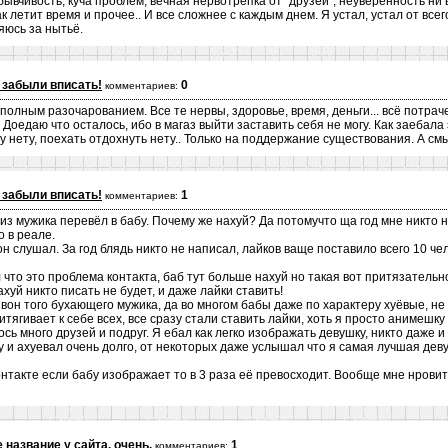
ывчивость, куча проблем, вечная нервотрёпка от "друзей", неуверенность ни 
ак летит время и прочее.. И все сложнее с каждым днем. Я устал, устал от все
яюсь за нытьё.
 забыли вписать!
0
комментариев:
 полным разочарованием. Все те нервы, здоровье, время, деньги... всё потрач
 Доедаю что осталось, ибо в магаз выйти заставить себя не могу. Как заебала
у нету, поехать отдохнуть нету.. Только на поддержание существования. А смысл
 забыли вписать!
1
комментариев:
из мужика перевёл в бабу. Почему же нахуй? Да потомучто ща год мне никто н
о в реале.
н слушал. За год блядь никто не написал, лайков ваще поставило всего 10 чело
что это проблема контакта, баб тут больше нахуй но такая вот притязатель
уй никто писать не будет, и даже лайки ставить!
вон того бухающего мужика, да во многом бабы даже по характеру хуёвые, не 
тягивает к себе всех, все сразу стали ставить лайки, хоть я просто анимешку 
сь много друзей и подруг. Я ебал как легко изображать девушку, никто даже и 
у и ахуевал очень долго, от некоторых даже услышал что я самая лучшая дев
онтакте если бабу изображает то в 3 раза её превосходит. Вообще мне нровит
 название у сайта, очень.
1
комментариев: