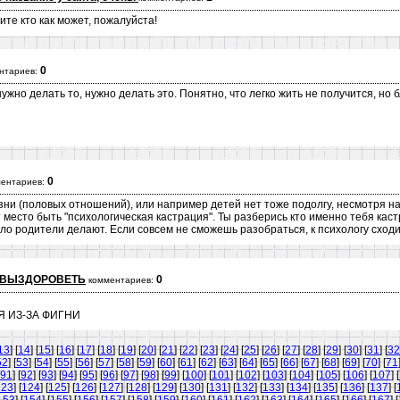
те кто как может, пожалуйста!
0
нтариев:
ужно делать то, нужно делать это. Понятно, что легко жить не получится, но 
0
ентариев:
зни (половых отношений), или например детей нет тоже подолгу, несмотря на
 место быть "психологическая кастрация". Ты разберись кто именно тебя каст
ло родители делают. Если совсем не сможешь разобраться, к психологу сходи
УВЫЗДОРОВЕТЬ
0
комментариев:
Я ИЗ-ЗА ФИГНИ
13
] [
14
] [
15
] [
16
] [
17
] [
18
] [
19
] [
20
] [
21
] [
22
] [
23
] [
24
] [
25
] [
26
] [
27
] [
28
] [
29
] [
30
] [
31
] [
32
52
] [
53
] [
54
] [
55
] [
56
] [
57
] [
58
] [
59
] [
60
] [
61
] [
62
] [
63
] [
64
] [
65
] [
66
] [
67
] [
68
] [
69
] [
70
] [
71
91
] [
92
] [
93
] [
94
] [
95
] [
96
] [
97
] [
98
] [
99
] [
100
] [
101
] [
102
] [
103
] [
104
] [
105
] [
106
] [
107
] [
123
] [
124
] [
125
] [
126
] [
127
] [
128
] [
129
] [
130
] [
131
] [
132
] [
133
] [
134
] [
135
] [
136
] [
137
] [