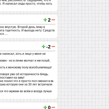
в чем, рассеяность. Ощущение, что я
го. Я написал сюда просто, чтобы хоть
2
ено впустую. Второй день лежу в
 эта тщетность. И выхода нету. Средств
......
-2
е написал, хоть и лицо у меня не
век - но в личке молчат и им похуй,
ность к женскому полу всеобъемлюща!
говоря уже об истеричности блядь.
поставил на авку!
не понял что я просто пол сменил в вк.
ушка которую они за 30 лет встречали
ся что мужики во всём и всегда лучше
0