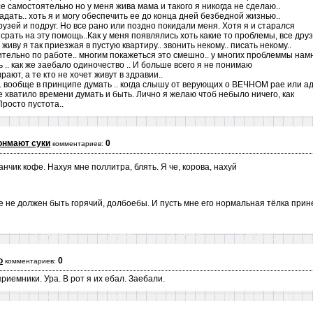
е самостоятельно но у меня жива мама и такого я никогда не сделаю..
радать.. хоть я и могу обеспечить ее до конца дней безбедной жизнью..
друзей и подруг. Но все рано или поздно покидали меня. Хотя я и старался
срать на эту помощь..Как у меня появлялись хоть какие то проблемы, все дру
 живу я так приезжая в пустую квартиру.. звонить некому.. писать некому..
тельно по работе.. многим покажеться это смешно.. у многих проблеммы нам
ь .. как же заебало одиночество .. И больше всего я не понимаю
ают, а те кто не хочет живут в здравии..
. вообще в принципе думать .. когда слышу от верующих о ВЕЧНОМ рае или а
е хватило времени думать и быть. Лично я желаю чтоб небыло ничего, как
Просто пустота..
онмают суки
0
комментариев:
анчик кофе. Нахуя мне поллитра, блять. Я че, корова, нахуй
е не должен быть горячий, долбоебы. И пусть мне его нормальная тёлка прине
о
0
комментариев:
иемники. Ура. В рот я их ебал. Заебали.