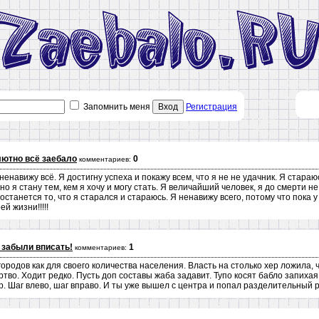
Запомнить меня
Вход
Регистрация
ютно всё заебало
0
комментариев:
ненавижу всё. Я достигну успеха и покажу всем, что я не не удачник. Я стараю
 но я стану тем, кем я хочу и могу стать. Я величайший человек, я до смерти н
 останется то, что я старался и стараюсь. Я ненавижу всего, потому что пока 
ей жизни!!!!!
 забыли вписать!
1
комментариев:
родов как для своего количества населения. Власть на столько хер ложила, ч
тво. Ходит редко. Пусть доп составы жаба задавит. Тупо косят бабло запиха
р. Шаг влево, шаг вправо. И ты уже вышел с центра и попал разделительный р