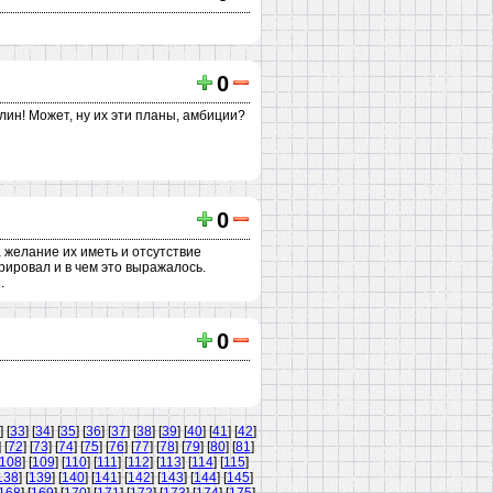
0
блин! Может, ну их эти планы, амбиции?
0
 желание их иметь и отсутствие
рировал и в чем это выражалось.
.
0
] [
33
] [
34
] [
35
] [
36
] [
37
] [
38
] [
39
] [
40
] [
41
] [
42
]
] [
72
] [
73
] [
74
] [
75
] [
76
] [
77
] [
78
] [
79
] [
80
] [
81
]
108
] [
109
] [
110
] [
111
] [
112
] [
113
] [
114
] [
115
]
138
] [
139
] [
140
] [
141
] [
142
] [
143
] [
144
] [
145
]