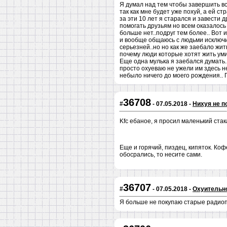
Я думал над тем чтобы завершить вс
так как мне будет уже похуй, а ей ст
за эти 10 лет я старался и завести 
помогать друзьям но всем оказалось 
больше нет..подруг тем более.. Вот и
и вообще общаюсь с людьми исключи
серьезней..но но как же заебало жит
почему люди которые хотят жить умир
Еще одна мулька я заебался думать.
просто охуеваю не ужели им здесь н
небыло ничего до моего рождения.. 
36708
#
- 07.05.2018 -
Нихуя не п
Kfc ебаное, я просил маленький стак
Еще и горячий, пиздец, кипяток. Коф
обосрались, то несите сами.
36707
#
- 07.05.2018 -
Охуительн
Я больше не покупаю старые радиопр