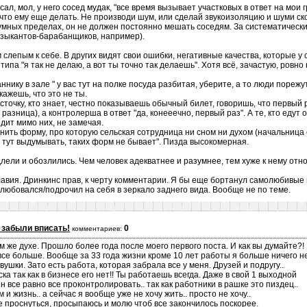
сал, мол, у него сосед мудак, "все время вызывает участковых в ответ на мои г
, что ему еще делать. Не производи шум, или сделай звукоизоляцию и шуми ск
зумных пределах, он не должен постоянно мешать соседям. За систематическ
зыкантов-барабанщиков, например).
 слепым к себе. В других видят свои ошибки, негативные качества, которые у 
 типа "я так не делаю, а вот ты точно так делаешь". Хотя всё, зачастую, ровно
ику в зале " у вас тут на полке посуда разбитая, уберите, а то люди порежутс
кажешь, что это не ты.
точку, кто знает, честно показываешь обычный билет, говоришь, что первый ра
 разница), а контролерша в ответ "да, конееечно, первый раз". А те, кто еду
дит мимо них, не замечая.
ить форму, про которую сельская сотрудница ни сном ни духом (начальница о
 тут выдумывать, таких форм не бывает". Пизда высокомерная.
лели и обозлились. Чем человек адекватнее и разумнее, тем хуже к нему от
лавия. Дринкинс прав, к черту комментарии. Я бы еще бортанул самолюбивые 
любовался/подрочил на себя в зеркало заднего вида. Вообще не по теме.
 забыли вписать!
0
комментариев:
м же духе. Прошло более года после моего первого поста. И как вы думайте?!
все больше. Вообще за 33 года жизни кроме 10 лет работы я больше ничего н
вушки. Зато есть работа, которая забрала все у меня. Друзей и подругу..
ка так как в бизнесе его нет!! Ты работаешь всегда. Даже в свой 1 выходной
 все равно все проконтролировать.. так как работники в рашке это пиздец..
м и жизнь.. а сейчас я вообще уже не хочу жить.. просто не хочу..
е проснуться, просыпаюсь и молю чтоб все закончилось поскорее.