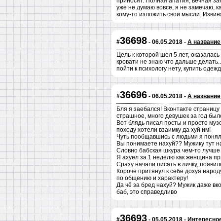
приносят. Полная апатия, вечная заб
уже не думаю вовсе, я не замечаю, к
кому-то изложить свои мысли. Извин
36698
#
- 06.05.2018 -
А название
Цель к которой шел 5 лет, оказалась
кровати не знаю что дальше делать..
пойти к психологу нету, купить одежд
36696
#
- 06.05.2018 -
А название
Бля я заебался! Вконтакте страницу 
страшное, много девушек за год был
Вот блядь писал посты и просто музо
походу хотели взаимку да хуй им!
Чуть пообщавшись с людьми я понял 
Вы понимаете нахуй?? Мужику тут нах
Словно бабская шкура чем-то лучше 
Я ахуел за 1 неделю как женщина при
Сразу начали писать в личку, появило
Короче притянул к себе дохуя народ
по общению и характеру!
Да чё за бред нахуй? Мужик даже вк
баб, это справедливо
36693
#
- 05.05.2018 -
Интересное