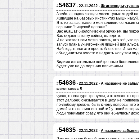
54637
#
- 22.11.2022 -
Жгигосподьтутужени
Заебала подавляющая масса тупых людей на
Живущие на базовых инстинктах мыши нахуй.
Это из-за вас, вашего молчаливого согласия с
вершине "пищевой цепочки".
Вас ебашат биологическим оружием, вы покор
Вас кидают в топку войны, вы идете.
И не хватает вам мозга понять, что всё, что 
запуск плана уничтожения лишней для альфа
Наблюдать все это просто блевотно. И так м
объединиться вместе и надрать жопу тем пид
Видимо живительные нейтронные боеголовки э
будет уже не до меряния пиписьками.
54636
#
- 22.11.2022 -
А название не забыл
0
комментариев:
чувак, ты внатуре тронулся, я отвечаю. ты пр
этот далбоеб оказывается в цеху, не привлек
по-любому должны быть к нему вопросы, кто он
домой и ты не смог его найти? у твоей истори
люди понимают сразу, что они ебнулись? дох
54635
#
- 22.11.2022 -
А название забыли 
Раньше у меня была более менее разносторнн