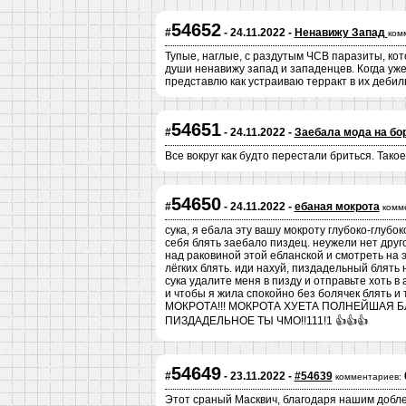
54652
#
- 24.11.2022 -
Ненавижу Запад
ком
Тупые, наглые, с раздутым ЧСВ паразиты, кот
души ненавижу запад и западенцев. Когда уже 
представлю как устраиваю терракт в их деби
54651
#
- 24.11.2022 -
Заебала мода на бо
Все вокруг как будто перестали бриться. Тако
54650
#
- 24.11.2022 -
ебаная мокрота
комм
сука, я ебала эту вашу мокроту глубоко-глубо
себя блять заебало пиздец. неужели нет друго
над раковиной этой ебланской и смотреть на 
лёгких блять. иди нахуй, пиздадельный блять
сука удалите меня в пизду и отправьте хоть в
и чтобы я жила спокойно без болячек блять
МОКРОТА!!! МОКРОТА ХУЕТА ПОЛНЕЙШАЯ БЛ
ПИЗДАДЕЛЬНОЕ ТЫ ЧМО!!111!1 👍👍👍
54649
#
- 23.11.2022 -
#54639
комментариев:
Этот сраный Масквич, благодаря нашим доблес