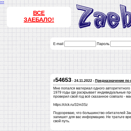
>>
ВСЕ
ЗАЕБАЛО!
E-mail
Пароль
54653
#
- 24.11.2022 -
Предназначение по 
Мне попался материал одного авторитетного 
1979 годы где раскрывает индивидуальные п
проверил свой год всё сказанное совпало - м
https://clck.ru/32m3Sz
Подозреваю, что большинство обитателей Зае
запишет для вас информацию. Не тратьте вр
свой путь.