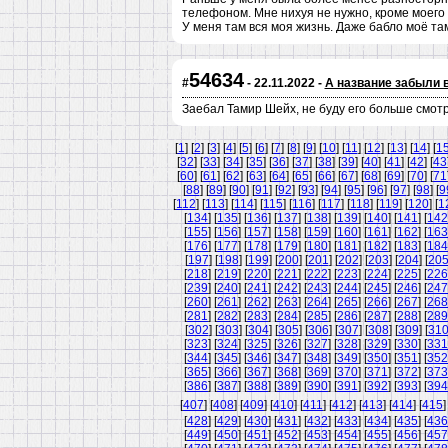
телефоном. Мне нихуя не нужно, кроме моего 
У меня там вся моя жизнь. Даже бабло моё та
54634
#
- 22.11.2022 -
А название забыли 
Заебал Тамир Шейх, не буду его больше смотр
[
1
] [
2
] [
3
] [
4
] [
5
] [
6
] [
7
] [
8
] [
9
] [
10
] [
11
] [
12
] [
13
] [
14
] [
1
[
32
] [
33
] [
34
] [
35
] [
36
] [
37
] [
38
] [
39
] [
40
] [
41
] [
42
] [
43
[
60
] [
61
] [
62
] [
63
] [
64
] [
65
] [
66
] [
67
] [
68
] [
69
] [
70
] [
71
[
88
] [
89
] [
90
] [
91
] [
92
] [
93
] [
94
] [
95
] [
96
] [
97
] [
98
] [
9
[
112
] [
113
] [
114
] [
115
] [
116
] [
117
] [
118
] [
119
] [
120
] [
1
[
134
] [
135
] [
136
] [
137
] [
138
] [
139
] [
140
] [
141
] [
142
[
155
] [
156
] [
157
] [
158
] [
159
] [
160
] [
161
] [
162
] [
163
[
176
] [
177
] [
178
] [
179
] [
180
] [
181
] [
182
] [
183
] [
184
[
197
] [
198
] [
199
] [
200
] [
201
] [
202
] [
203
] [
204
] [
20
[
218
] [
219
] [
220
] [
221
] [
222
] [
223
] [
224
] [
225
] [
226
[
239
] [
240
] [
241
] [
242
] [
243
] [
244
] [
245
] [
246
] [
247
[
260
] [
261
] [
262
] [
263
] [
264
] [
265
] [
266
] [
267
] [
268
[
281
] [
282
] [
283
] [
284
] [
285
] [
286
] [
287
] [
288
] [
289
[
302
] [
303
] [
304
] [
305
] [
306
] [
307
] [
308
] [
309
] [
31
[
323
] [
324
] [
325
] [
326
] [
327
] [
328
] [
329
] [
330
] [
331
[
344
] [
345
] [
346
] [
347
] [
348
] [
349
] [
350
] [
351
] [
352
[
365
] [
366
] [
367
] [
368
] [
369
] [
370
] [
371
] [
372
] [
373
[
386
] [
387
] [
388
] [
389
] [
390
] [
391
] [
392
] [
393
] [
394
[
407
] [
408
] [
409
] [
410
] [
411
] [
412
] [
413
] [
414
] [
415
]
[
428
] [
429
] [
430
] [
431
] [
432
] [
433
] [
434
] [
435
] [
436
[
449
] [
450
] [
451
] [
452
] [
453
] [
454
] [
455
] [
456
] [
457