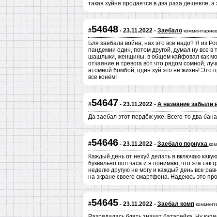
такая хуйня продается в два раза дешевле, а э
54648
#
- 23.11.2022 -
Заебало
комментариев
Бля заебала война, нах это все надо? Я из Р
пандемии один, потом другой, думал ну все в 
шашлыки, женщины, в общем кайфовал как мог, 
отчаяние и тревога вот что рядом сомной, лу
атомной бомбой, один хуй это не жизнь! Это 
все конём!
54647
#
- 23.11.2022 -
А название забыли 
Да заебал этот пердёж уже. Всего-то два бана
54646
#
- 23.11.2022 -
Заебало порнуха
ком
Каждый день от нехуй делать я включаю каку
буквально пол часа и я понимаю, что эта так г
неделю другую не могу и каждый день все равн
на экране своего смартфона. Надеюсь это пр
54645
#
- 23.11.2022 -
Заебал комп
коммент
Разрядилась блять значит батарейка. Ну купи