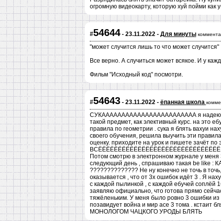
огромную видеокарту, которую хуй пойми как у
54644
#
- 23.11.2022 -
Для минуты
коммента
"может случится лишь то что может случится"
Все верно. А случиться может всякое. И у каж
Фильм "Исходный код" посмотри.
54643
#
- 23.11.2022 -
ёпанная школа
комме
СУКАААААААААААААААААААААААА я надеюсь мо
такой предмет, как элективный курс. на это е
правила по геометрии . сука я блять вахуи нах
своего обучения, решила выучить эти правила
оценку. приходите на урок и пишете зачёт п
ВСЁЁЁЁЁЁЁЁЁЁЁЁЁЁЁЁЁЁЁЁЁЁЁЁЁЁЁЁЁЁЁЁЁЁЁ
Потом смотрю в электронном журнале у мен
следующий день , спрашиваю такая be like
?????????????? Не ну конечно не точь в точь
оказывается , что от 3х ошибок идёт 3 . Я нах
с каждой пылинкой , с каждой ебучей сопл
заявляю официально, что готова прямо сейчас
тяжёленьким. У меня было ровно 3 ошибки из 
позавидует война и мир асе 3 тома . кстаит б
МОНОЛОГОМ ЧАЦКОГО УРОДЫ БЛЯТЬ