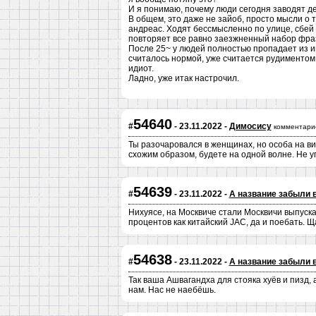
И я понимаю, почему люди сегодня заводят де
В общем, это даже не зайоб, просто мысли о т
андреас. Ходят бессмысленно по улице, сбей 
повторяет все равно заезжненный набор фраз
После 25~ у людей полностью пропадает из и
считалось нормой, уже считается рудиментом,
идиот.
Ладно, уже итак настрочил.
54640
#
- 23.11.2022 -
Димосису
комментари
Ты разочаровался в женщинах, но особа на в
схожим образом, будете на одной волне. Не упу
54639
#
- 23.11.2022 -
А название забыли 
Нихуясе, на Москвиче стали Москвичи выпуска
процентов как китайский JAC, да и поебать. Щ
54638
#
- 23.11.2022 -
А название забыли 
Так ваша Ашвагандха для стояка хуёв и пизд, 
нам. Нас не наебёшь.