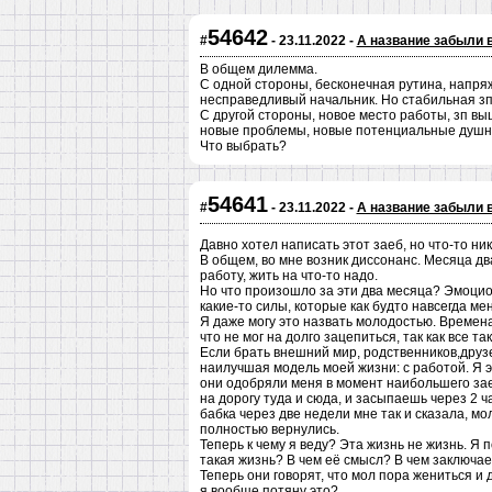
54642
#
- 23.11.2022 -
А название забыли 
В общем дилемма.
С одной стороны, бесконечная рутина, напря
несправедливый начальник. Но стабильная зп
С другой стороны, новое место работы, зп вы
новые проблемы, новые потенциальные душнил
Что выбрать?
54641
#
- 23.11.2022 -
А название забыли 
Давно хотел написать этот заеб, но что-то ни
В общем, во мне возник диссонанс. Месяца дв
работу, жить на что-то надо.
Но что произошло за эти два месяца? Эмоцион
какие-то силы, которые как будто навсегда м
Я даже могу это назвать молодостью. Времена
что не мог на долго зацепиться, так как все т
Если брать внешний мир, родственников,друзей
наилучшая модель моей жизни: с работой. Я э
они одобряли меня в момент наибольшего зае
на дорогу туда и сюда, и засыпаешь через 2 ч
бабка через две недели мне так и сказала, мо
полностью вернулись.
Теперь к чему я веду? Эта жизнь не жизнь. Я п
такая жизнь? В чем её смысл? В чем заключа
Теперь они говорят, что мол пора жениться и 
я вообще потяну это?