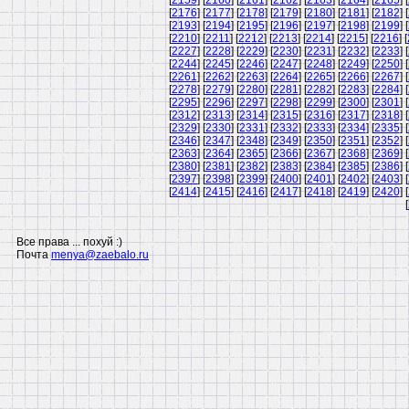
[
2159
] [
2160
] [
2161
] [
2162
] [
2163
] [
2164
] [
2165
] [
[
2176
] [
2177
] [
2178
] [
2179
] [
2180
] [
2181
] [
2182
] [
[
2193
] [
2194
] [
2195
] [
2196
] [
2197
] [
2198
] [
2199
] [
[
2210
] [
2211
] [
2212
] [
2213
] [
2214
] [
2215
] [
2216
] [
[
2227
] [
2228
] [
2229
] [
2230
] [
2231
] [
2232
] [
2233
] [
[
2244
] [
2245
] [
2246
] [
2247
] [
2248
] [
2249
] [
2250
] [
[
2261
] [
2262
] [
2263
] [
2264
] [
2265
] [
2266
] [
2267
] [
[
2278
] [
2279
] [
2280
] [
2281
] [
2282
] [
2283
] [
2284
] [
[
2295
] [
2296
] [
2297
] [
2298
] [
2299
] [
2300
] [
2301
] [
[
2312
] [
2313
] [
2314
] [
2315
] [
2316
] [
2317
] [
2318
] [
[
2329
] [
2330
] [
2331
] [
2332
] [
2333
] [
2334
] [
2335
] [
[
2346
] [
2347
] [
2348
] [
2349
] [
2350
] [
2351
] [
2352
] [
[
2363
] [
2364
] [
2365
] [
2366
] [
2367
] [
2368
] [
2369
] [
[
2380
] [
2381
] [
2382
] [
2383
] [
2384
] [
2385
] [
2386
] [
[
2397
] [
2398
] [
2399
] [
2400
] [
2401
] [
2402
] [
2403
] [
[
2414
] [
2415
] [
2416
] [
2417
] [
2418
] [
2419
] [
2420
] [
[
Все права ... похуй :)
Почта
menya@zaebalo.ru