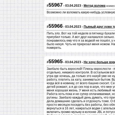
55967
#
- 03.04.2023 -
Метод взлома
коммен
Возможно ли взломать какую-нибудь условную 
55966
#
- 03.04.2023 -
Пьяный друг хуже т
Пить зло. Вот на той неделе в пятницу бухали 
пригубил только. А вот друг налакался сильно
понравилось ему что я за водкой не пошёл, у н
было нихуя. Чуть не прирезал меня ножом. Нах
помереть.
55965
#
- 03.04.2023 -
Не хочу больше взр
Заебало быть взрослой! Плюсы взрослости - 
отдельно, никакого контроля. В остальном всё
утра где хочешь, да только это нахуй уже не 
работу, платить за хату, заниматься бытом. 
когда всё в новинку, от всего башню сносит. 
детей рожают, а я до сих пор в ахуе, что мне у
меня хорошая жизнь. У меня есть любимый чел
Работа хоть пока и не супер оплачиваемая, н
рутины. Заебало каждый день думать, что приго
дела домашние сделать и отдохнуть тоже. О б
просто месяцок посидеть без работы, без обя
вернуться в 16 лет, нажраться водки с апельс
включить громко музыку в колонке JBL и поту