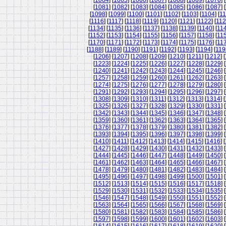
[
1064
] [
1065
] [
1066
] [
1067
] [
1068
] [
1069
] [
1070
] [
[
1081
] [
1082
] [
1083
] [
1084
] [
1085
] [
1086
] [
1087
] [
[
1098
] [
1099
] [
1100
] [
1101
] [
1102
] [
1103
] [
1104
] [
11
[
1116
] [
1117
] [
1118
] [
1119
] [
1120
] [
1121
] [
1122
] [
11
[
1134
] [
1135
] [
1136
] [
1137
] [
1138
] [
1139
] [
1140
] [
11
[
1152
] [
1153
] [
1154
] [
1155
] [
1156
] [
1157
] [
1158
] [
11
[
1170
] [
1171
] [
1172
] [
1173
] [
1174
] [
1175
] [
1176
] [
11
[
1188
] [
1189
] [
1190
] [
1191
] [
1192
] [
1193
] [
1194
] [
119
[
1206
] [
1207
] [
1208
] [
1209
] [
1210
] [
1211
] [
1212
] [
[
1223
] [
1224
] [
1225
] [
1226
] [
1227
] [
1228
] [
1229
] [
[
1240
] [
1241
] [
1242
] [
1243
] [
1244
] [
1245
] [
1246
] [
[
1257
] [
1258
] [
1259
] [
1260
] [
1261
] [
1262
] [
1263
] [
[
1274
] [
1275
] [
1276
] [
1277
] [
1278
] [
1279
] [
1280
] [
[
1291
] [
1292
] [
1293
] [
1294
] [
1295
] [
1296
] [
1297
] [
[
1308
] [
1309
] [
1310
] [
1311
] [
1312
] [
1313
] [
1314
] [
[
1325
] [
1326
] [
1327
] [
1328
] [
1329
] [
1330
] [
1331
] [
[
1342
] [
1343
] [
1344
] [
1345
] [
1346
] [
1347
] [
1348
] [
[
1359
] [
1360
] [
1361
] [
1362
] [
1363
] [
1364
] [
1365
] [
[
1376
] [
1377
] [
1378
] [
1379
] [
1380
] [
1381
] [
1382
] [
[
1393
] [
1394
] [
1395
] [
1396
] [
1397
] [
1398
] [
1399
] [
[
1410
] [
1411
] [
1412
] [
1413
] [
1414
] [
1415
] [
1416
] [
[
1427
] [
1428
] [
1429
] [
1430
] [
1431
] [
1432
] [
1433
] [
[
1444
] [
1445
] [
1446
] [
1447
] [
1448
] [
1449
] [
1450
] [
[
1461
] [
1462
] [
1463
] [
1464
] [
1465
] [
1466
] [
1467
] [
[
1478
] [
1479
] [
1480
] [
1481
] [
1482
] [
1483
] [
1484
] [
[
1495
] [
1496
] [
1497
] [
1498
] [
1499
] [
1500
] [
1501
] [
[
1512
] [
1513
] [
1514
] [
1515
] [
1516
] [
1517
] [
1518
] [
[
1529
] [
1530
] [
1531
] [
1532
] [
1533
] [
1534
] [
1535
] [
[
1546
] [
1547
] [
1548
] [
1549
] [
1550
] [
1551
] [
1552
] [
[
1563
] [
1564
] [
1565
] [
1566
] [
1567
] [
1568
] [
1569
] [
[
1580
] [
1581
] [
1582
] [
1583
] [
1584
] [
1585
] [
1586
] [
[
1597
] [
1598
] [
1599
] [
1600
] [
1601
] [
1602
] [
1603
] [