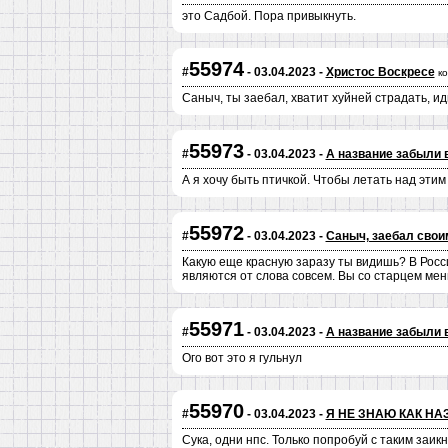
это Садбой. Пора привыкнуть.
55974
#
- 03.04.2023 -
Христос Воскресе
к
Саныч, ты заебал, хватит хуйней страдать, и
55973
#
- 03.04.2023 -
А название забыли 
А я хочу быть птичкой. Чтобы летать над этим 
55972
#
- 03.04.2023 -
Саныч, заебал свои
Какую еще красную заразу ты видишь? В Росс
являются от слова совсем. Вы со старцем мен
55971
#
- 03.04.2023 -
А название забыли 
Ого вот это я гульнул
55970
#
- 03.04.2023 -
Я НЕ ЗНАЮ КАК НА
Сука, одни нпс. Только попробуй с таким заик