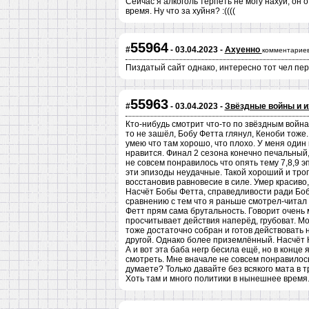
Сейчас я алкоголь терпеть не могу нахуй, он
время. Ну что за хуйня? :((((
55964
#
- 03.04.2023 -
Ахуенно
комментариев
Пиздатый сайт однако, интересно тот чел пере
55963
#
- 03.04.2023 -
Звёздные войны и и
Кто-нибудь смотрит что-то по звёздным войн
то не зашёл, Бобу Фетта глянул, Кеноби тоже
умею что там хорошо, что плохо. У меня один
нравится. Финал 2 сезона конечно печальный,
не совсем понравилось что опять тему 7,8,9 
эти эпизоды неудачные. Такой хороший и трог
восстановив равновесие в силе. Умер красиво, 
Насчёт Бобы Фетта, справедливости ради Боб
сравнению с тем что я раньше смотрел-читал о
Фетт прям сама брутальность. Говорит очень 
просчитывает действия наперёд, грубоват. Мож
тоже достаточно собран и готов действовать 
другой. Однако более приземлённый. Насчёт Ке
А и вот эта баба негр бесила ещё, но в конце
смотреть. Мне вначале не совсем понравилось
думаете? Только давайте без всякого мата в 
Хоть там и много политики в нынешнее время