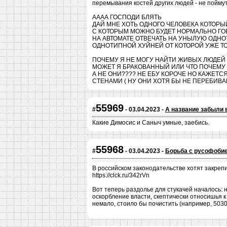
перемывания костей других людей - не поймут,
АААА ГОСПОДИ БЛЯТЬ
ДАЙ МНЕ ХОТЬ ОДНОГО ЧЕЛОВЕКА КОТОРЫ
С КОТОРЫМ МОЖНО БУДЕТ НОРМАЛЬНО ГОВО
НА АВТОМАТЕ ОТВЕЧАТЬ НА УНЫЛУЮ ОДН
ОДНОТИПНОЙ ХУЙНЕЙ ОТ КОТОРОЙ УЖЕ Т
ПОЧЕМУ Я НЕ МОГУ НАЙТИ ЖИВЫХ ЛЮДЕЙ
МОЖЕТ Я БРАКОВАННЫЙ ИЛИ ЧТО ПОЧЕМУ 
А НЕ ОНИ???? НЕ ЕБУ КОРОЧЕ НО КАЖЕТС
СТЕНАМИ ( НУ ОНИ ХОТЯ БЫ НЕ ПЕРЕБИВАЮТ
55969
#
- 03.04.2023 -
А название забыли 
Какие Димосис и Саныч умные, заебись.
55968
#
- 03.04.2023 -
Борьба с русофоби
В российском законодательстве хотят закреп
https://clck.ru/342rVn
Вот теперь раздолье для стукачей началось: 
оскорбление власти, скептически относишья к 
немало, стоило бы почистить (например, 50308