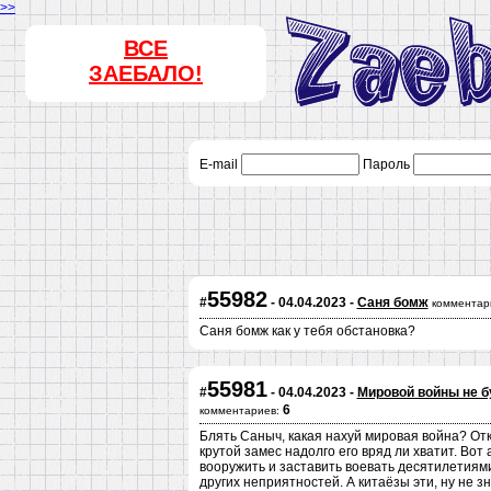
>>
ВСЕ
ЗАЕБАЛО!
E-mail
Пароль
55982
#
- 04.04.2023 -
Саня бомж
комментар
Саня бомж как у тебя обстановка?
55981
#
- 04.04.2023 -
Мировой войны не бу
6
комментариев:
Блять Саныч, какая нахуй мировая война? От
крутой замес надолго его вряд ли хватит. Вот
вооружить и заставить воевать десятилетиями.
других неприятностей. А китаёзы эти, ну не з