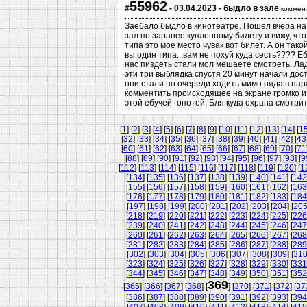
55962
#
- 03.04.2023 -
быдло в зале
коммен
Заебало быдло в кинотеатре. Пошел вчера на 
зал по заранее купленному билету и вижу, что
типа это мое место чувак вот билет. А он тако
вы один типа...вам не похуй куда сесть???? Е
нас пиздеть стали мол мешаете смотреть. Ладн
эти три выблядка спустя 20 минут начали дос
они стали по очереди ходить мимо ряда в пара
комментить происходящее на экране громко и
этой ебучей гопотой. Бля куда охрана смотри
[
1
] [
2
] [
3
] [
4
] [
5
] [
6
] [
7
] [
8
] [
9
] [
10
] [
11
] [
12
] [
13
] [
14
] [
1
[
32
] [
33
] [
34
] [
35
] [
36
] [
37
] [
38
] [
39
] [
40
] [
41
] [
42
] [
43
[
60
] [
61
] [
62
] [
63
] [
64
] [
65
] [
66
] [
67
] [
68
] [
69
] [
70
] [
71
[
88
] [
89
] [
90
] [
91
] [
92
] [
93
] [
94
] [
95
] [
96
] [
97
] [
98
] [
9
[
112
] [
113
] [
114
] [
115
] [
116
] [
117
] [
118
] [
119
] [
120
] [
1
[
134
] [
135
] [
136
] [
137
] [
138
] [
139
] [
140
] [
141
] [
142
[
155
] [
156
] [
157
] [
158
] [
159
] [
160
] [
161
] [
162
] [
163
[
176
] [
177
] [
178
] [
179
] [
180
] [
181
] [
182
] [
183
] [
184
[
197
] [
198
] [
199
] [
200
] [
201
] [
202
] [
203
] [
204
] [
20
[
218
] [
219
] [
220
] [
221
] [
222
] [
223
] [
224
] [
225
] [
226
[
239
] [
240
] [
241
] [
242
] [
243
] [
244
] [
245
] [
246
] [
247
[
260
] [
261
] [
262
] [
263
] [
264
] [
265
] [
266
] [
267
] [
268
[
281
] [
282
] [
283
] [
284
] [
285
] [
286
] [
287
] [
288
] [
289
[
302
] [
303
] [
304
] [
305
] [
306
] [
307
] [
308
] [
309
] [
31
[
323
] [
324
] [
325
] [
326
] [
327
] [
328
] [
329
] [
330
] [
331
[
344
] [
345
] [
346
] [
347
] [
348
] [
349
] [
350
] [
351
] [
352
369
[
365
] [
366
] [
367
] [
368
] [
] [
370
] [
371
] [
372
] [
37
[
386
] [
387
] [
388
] [
389
] [
390
] [
391
] [
392
] [
393
] [
394